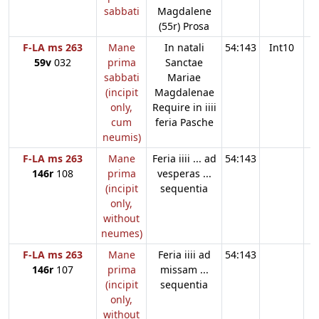
sabbati
Magdalene
(55r) Prosa
F-LA ms 263
Mane
In natali
54:143
Int10
59v
032
prima
Sanctae
sabbati
Mariae
(incipit
Magdalenae
only,
Require in iiii
cum
feria Pasche
neumis)
F-LA ms 263
Mane
Feria iiii ... ad
54:143
146r
108
prima
vesperas ...
(incipit
sequentia
only,
without
neumes)
F-LA ms 263
Mane
Feria iiii ad
54:143
146r
107
prima
missam ...
(incipit
sequentia
only,
without