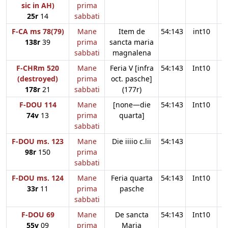
sic in AH)
prima
25r
14
sabbati
F-CA ms 78(79)
Mane
Item de
54:143
int10
138r
39
prima
sancta maria
sabbati
magnalena
F-CHRm 520
Mane
Feria V [infra
54:143
Int10
(destroyed)
prima
oct. pasche]
178r
21
sabbati
(177r)
F-DOU 114
Mane
[none—die
54:143
Int10
74v
13
prima
quarta]
sabbati
F-DOU ms. 123
Mane
Die iiiio c.lii
54:143
98r
150
prima
sabbati
F-DOU ms. 124
Mane
Feria quarta
54:143
Int10
33r
11
prima
pasche
sabbati
F-DOU 69
Mane
De sancta
54:143
Int10
55v
09
prima
Maria