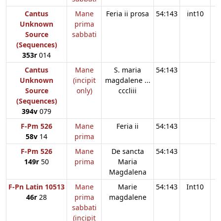
Cantus
Mane
Feria ii prosa
54:143
int10
Unknown
prima
Source
sabbati
(Sequences)
353r
014
Cantus
Mane
S. maria
54:143
Unknown
(incipit
magdalene ...
Source
only)
cccliii
(Sequences)
394v
079
F-Pm 526
Mane
Feria ii
54:143
58v
14
prima
F-Pm 526
Mane
De sancta
54:143
149r
50
prima
Maria
Magdalena
F-Pn Latin 10513
Mane
Marie
54:143
Int10
46r
28
prima
magdalene
sabbati
(incipit