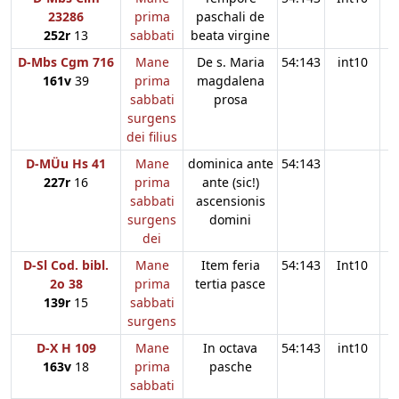
23286
prima
paschali de
252r
13
sabbati
beata virgine
D-Mbs Cgm 716
Mane
De s. Maria
54:143
int10
161v
39
prima
magdalena
sabbati
prosa
surgens
dei filius
D-MÜu Hs 41
Mane
dominica ante
54:143
227r
16
prima
ante (sic!)
sabbati
ascensionis
surgens
domini
dei
D-Sl Cod. bibl.
Mane
Item feria
54:143
Int10
2o 38
prima
tertia pasce
139r
15
sabbati
surgens
D-X H 109
Mane
In octava
54:143
int10
163v
18
prima
pasche
sabbati