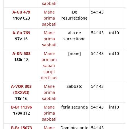
sabbati
A-Gu 479
Mane
De
54:143
116v
023
prima
resurrectione
sabbati
A-Gu 769
Mane
alia de
54:143
int10
97v
16
prima
surrectione
sabbati
A-KN 588
Mane
[none]
54:143
int10
180r
18
primam
sabati
surgit
dei filius
A-VOR 303
Mane
Sabbato
54:143
(XXXVII)
prima
78r
16
sabbati
B-Br 11396
Mane
feria secunda
54:143
int10
170v
s12
prima
sabbati
B-Br 15073
Mane
Dominica ante
54:143