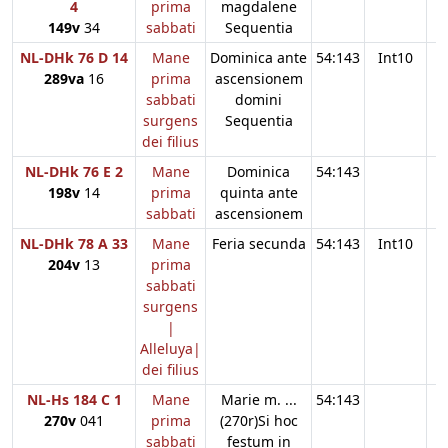
4
prima
magdalene
149v
34
sabbati
Sequentia
NL-DHk 76 D 14
Mane
Dominica ante
54:143
Int10
289va
16
prima
ascensionem
sabbati
domini
surgens
Sequentia
dei filius
NL-DHk 76 E 2
Mane
Dominica
54:143
198v
14
prima
quinta ante
sabbati
ascensionem
NL-DHk 78 A 33
Mane
Feria secunda
54:143
Int10
204v
13
prima
sabbati
surgens
|
Alleluya|
dei filius
NL-Hs 184 C 1
Mane
Marie m. ...
54:143
270v
041
prima
(270r)Si hoc
sabbati
festum in