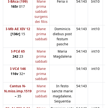
I-BAca (199)
Mane
Feria ii
54:143
Int10
165r
017
prima
sabbati
surgens
dei filiis
I-Mb AE XIV 12
Mane
Dominicis
54:143
int10
[136r]
15
prima
diebus post
sabbati
festum
pasche
I-PCd 65
Mane
Maria
54:143
int10
242
23
prima
Magdalena
sabbati
I-VCd 146
Mane
54:143
int10
116v
32+
prima
sabbati
Cantus N-
Mane
In festo
54:143
N.miss.imp.1519
prima
sancte marie
–
35
sabbati
magdalene.
Sequentia