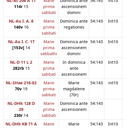
NL-At 206 A 11
Mane
Dominica ante
54:143
int10
114r
15
prima
ascensionem
sabbati
domini
NL-Au I. A. 8
Mane
Dominica ante
54:143
Int10
140v
16
prima
regationes
sabbati
NL-Au I. C. 17
Mane
Dominica ante
54:143
Int10
[153v]
14
prima
ascensionem
sabbathi
domini
NL-D 11 L 2
Mane
In dominica
54:143
Int10
282rb
15
prima
ante
sabbati
ascensionem
NL-SHae 216-02
Mane
Marie
54:143
int10
70v
19
prima
magdalene
sabbati
(70r)
NL-DHk 128 D
Mane
Dominica ante
54:143
29
prima
ascensionem
230r
14
sabbati
NL-DHk KB 71 A
Mane
Marie
54:143
Int10