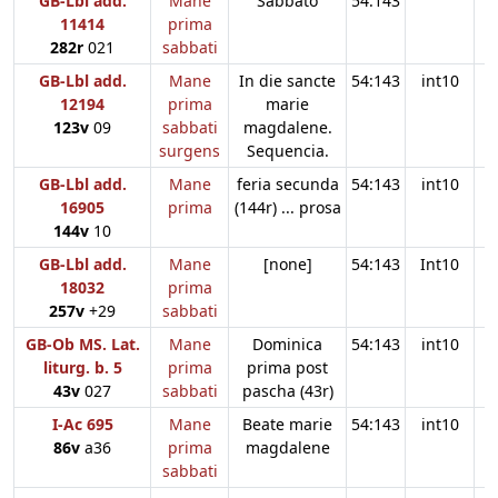
GB-Lbl add.
Mane
Sabbato
54:143
11414
prima
282r
021
sabbati
GB-Lbl add.
Mane
In die sancte
54:143
int10
12194
prima
marie
123v
09
sabbati
magdalene.
surgens
Sequencia.
GB-Lbl add.
Mane
feria secunda
54:143
int10
16905
prima
(144r) ... prosa
144v
10
GB-Lbl add.
Mane
[none]
54:143
Int10
18032
prima
257v
+29
sabbati
GB-Ob MS. Lat.
Mane
Dominica
54:143
int10
liturg. b. 5
prima
prima post
43v
027
sabbati
pascha (43r)
I-Ac 695
Mane
Beate marie
54:143
int10
86v
a36
prima
magdalene
sabbati