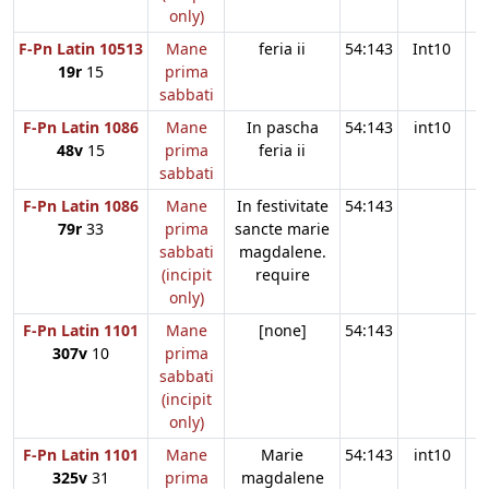
only)
F-Pn Latin 10513
Mane
feria ii
54:143
Int10
19r
15
prima
sabbati
F-Pn Latin 1086
Mane
In pascha
54:143
int10
48v
15
prima
feria ii
sabbati
F-Pn Latin 1086
Mane
In festivitate
54:143
79r
33
prima
sancte marie
sabbati
magdalene.
(incipit
require
only)
F-Pn Latin 1101
Mane
[none]
54:143
307v
10
prima
sabbati
(incipit
only)
F-Pn Latin 1101
Mane
Marie
54:143
int10
325v
31
prima
magdalene