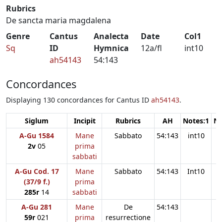
Rubrics
De sancta maria magdalena
Genre
Cantus
Analecta
Date
Col1
Sq
ID
Hymnica
12a/fl
int10
ah54143
54:143
Concordances
Displaying 130 concordances for Cantus ID
ah54143
.
Siglum
Incipit
Rubrics
AH
Notes:1
No
A-Gu 1584
Mane
Sabbato
54:143
int10
2v
05
prima
sabbati
A-Gu Cod. 17
Mane
Sabbato
54:143
Int10
(37/9 f.)
prima
285r
14
sabbati
A-Gu 281
Mane
De
54:143
59r
021
prima
resurrectione