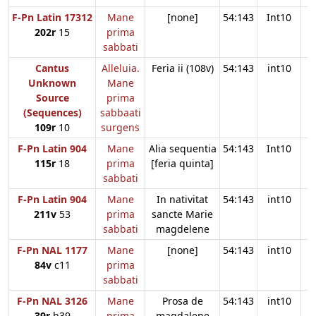
F-Pn Latin 17312
Mane
[none]
54:143
Int10
202r
15
prima
sabbati
Cantus
Alleluia.
Feria ii (108v)
54:143
int10
Unknown
Mane
Source
prima
(Sequences)
sabbaati
109r
10
surgens
F-Pn Latin 904
Mane
Alia sequentia
54:143
Int10
115r
18
prima
[feria quinta]
sabbati
F-Pn Latin 904
Mane
In nativitat
54:143
int10
211v
53
prima
sancte Marie
sabbati
magdelene
F-Pn NAL 1177
Mane
[none]
54:143
int10
84v
c11
prima
sabbati
F-Pn NAL 3126
Mane
Prosa de
54:143
int10
39r
b39
prima
magdalene