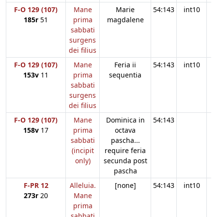
F-O 129 (107)
Mane
Marie
54:143
int10
185r
51
prima
magdalene
sabbati
surgens
dei filius
F-O 129 (107)
Mane
Feria ii
54:143
int10
153v
11
prima
sequentia
sabbati
surgens
dei filius
F-O 129 (107)
Mane
Dominica in
54:143
158v
17
prima
octava
sabbati
pascha...
(incipit
require feria
only)
secunda post
pascha
F-PR 12
Alleluia.
[none]
54:143
int10
273r
20
Mane
prima
sabbati