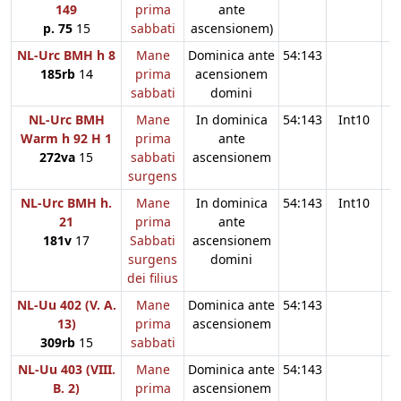
149
prima
ante
p. 75
15
sabbati
ascensionem)
NL-Urc BMH h 8
Mane
Dominica ante
54:143
185rb
14
prima
acensionem
sabbati
domini
NL-Urc BMH
Mane
In dominica
54:143
Int10
Warm h 92 H 1
prima
ante
272va
15
sabbati
ascensionem
surgens
NL-Urc BMH h.
Mane
In dominica
54:143
Int10
21
prima
ante
181v
17
Sabbati
ascensionem
surgens
domini
dei filius
NL-Uu 402 (V. A.
Mane
Dominica ante
54:143
13)
prima
ascensionem
309rb
15
sabbati
NL-Uu 403 (VIII.
Mane
Dominica ante
54:143
B. 2)
prima
ascensionem