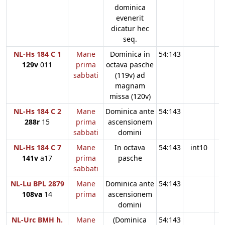
dominica
evenerit
dicatur hec
seq.
NL-Hs 184 C 1
Mane
Dominica in
54:143
129v
011
prima
octava pasche
sabbati
(119v) ad
magnam
missa (120v)
NL-Hs 184 C 2
Mane
Dominica ante
54:143
288r
15
prima
ascensionem
sabbati
domini
NL-Hs 184 C 7
Mane
In octava
54:143
int10
141v
a17
prima
pasche
sabbati
NL-Lu BPL 2879
Mane
Dominica ante
54:143
108va
14
prima
ascensionem
domini
NL-Urc BMH h.
Mane
(Dominica
54:143