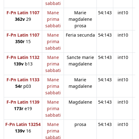
sabbati
F-Pn Latin 1107
Mane
Marie
54:143
int10
362v
29
prima
magdalene
sabbati
prosa
F-Pn Latin 1107
Mane
Feria secunda
54:143
int10
350r
15
prima
sabbati
F-Pn Latin 1132
Mane
Sancte marie
54:143
int10
139v
b13
prima
magdalene
sabbati
F-Pn Latin 1133
Mane
Marie
54:143
int10
54r
p03
prima
magdalene
sabbati
F-Pn Latin 1139
Mane
Magdalene
54:143
int10
173r
e19
prima
sabbati
F-Pn Latin 13254
Mane
prosa
54:143
int10
139v
16
prima
sabbati