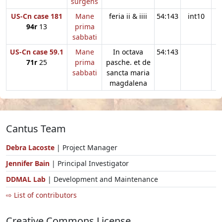
surgens
US-Cn case 181
Mane
feria ii & iiii
54:143
int10
94r
13
prima
sabbati
US-Cn case 59.1
Mane
In octava
54:143
71r
25
prima
pasche. et de
sabbati
sancta maria
magdalena
Cantus Team
Debra Lacoste
| Project Manager
Jennifer Bain
| Principal Investigator
DDMAL Lab
| Development and Maintenance
⇨ List of contributors
Creative Commons License