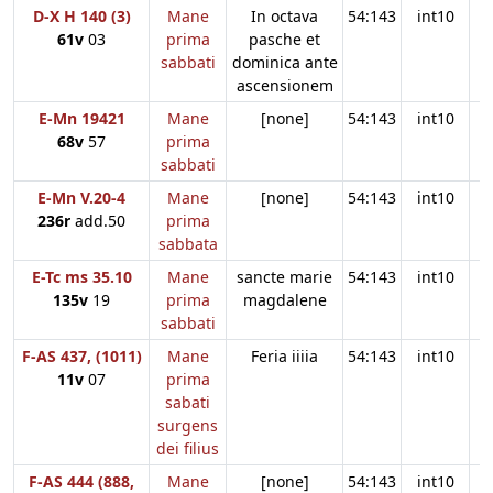
D-X H 140 (3)
Mane
In octava
54:143
int10
61v
03
prima
pasche et
sabbati
dominica ante
ascensionem
E-Mn 19421
Mane
[none]
54:143
int10
68v
57
prima
sabbati
E-Mn V.20-4
Mane
[none]
54:143
int10
236r
add.50
prima
sabbata
E-Tc ms 35.10
Mane
sancte marie
54:143
int10
135v
19
prima
magdalene
sabbati
F-AS 437, (1011)
Mane
Feria iiiia
54:143
int10
11v
07
prima
sabati
surgens
dei filius
F-AS 444 (888,
Mane
[none]
54:143
int10