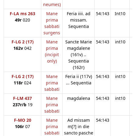
neumes)
F-LA ms 263
Mane
Feria iiii. ad
54:143
Int10
49r
020
prima
missam.
sabbati
Sequentia
surgens
F-LG 2 (17)
Mane
Sancte Marie
54:143
int10
162v
042
prima
magdalene
(incipit
(161v) ..
only)
Sequentia
(162r)
F-LG 2 (17)
Mane
Feria ii (117v)
54:143
int10
118r
024
prima
... Sequentia
sabbati
F-LM 437
Mane
magdalena
54:143
int10
237r/b
19
prima
sabbati
F-MO 20
Mane
Ad missam
54:143
106r
07
prima
m[?] in die
sabbati
sancto pasche