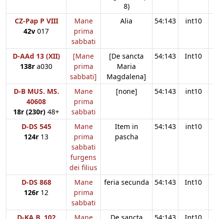
8)
CZ-Pap P VIII
Mane
Alia
54:143
int10
42v
017
prima
sabbati
D-AAd 13 (XII)
[Mane
[De sancta
54:143
Int10
138r
a030
prima
Maria
sabbati]
Magdalena]
D-B MUS. MS.
Mane
[none]
54:143
int10
40608
prima
18r (230r)
48+
sabbati
D-DS 545
Mane
Item in
54:143
int10
124r
13
prima
pascha
sabbati
furgens
dei filius
D-DS 868
Mane
feria secunda
54:143
Int10
126r
12
prima
sabbati
D-KA B. 102
Mane
De sancta
54:143
Int10