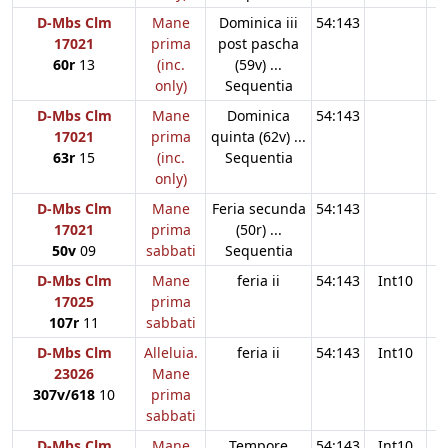
D-Mbs Clm
Mane
Dominica iii
54:143
17021
prima
post pascha
60r
13
(inc.
(59v) ...
only)
Sequentia
D-Mbs Clm
Mane
Dominica
54:143
17021
prima
quinta (62v) ...
63r
15
(inc.
Sequentia
only)
D-Mbs Clm
Mane
Feria secunda
54:143
17021
prima
(50r) ...
50v
09
sabbati
Sequentia
D-Mbs Clm
Mane
feria ii
54:143
Int10
17025
prima
107r
11
sabbati
D-Mbs Clm
Alleluia.
feria ii
54:143
Int10
23026
Mane
307v/618
10
prima
sabbati
D-Mbs Clm
Mane
Tempore
54:143
Int10