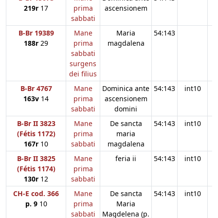
219r
17
prima
ascensionem
sabbati
B-Br 19389
Mane
Maria
54:143
188r
29
prima
magdalena
sabbati
surgens
dei filius
B-Br 4767
Mane
Dominica ante
54:143
int10
163v
14
prima
ascensionem
sabbati
domini
B-Br II 3823
Mane
De sancta
54:143
int10
(Fétis 1172)
prima
maria
167r
10
sabbati
magdalena
B-Br II 3825
Mane
feria ii
54:143
int10
(Fétis 1174)
prima
130r
12
sabbati
CH-E cod. 366
Mane
De sancta
54:143
int10
p. 9
10
prima
Maria
sabbati
Magdelena (p.