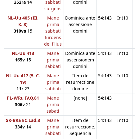
352ra
14
sabbati
domini
surgens
NL-Uu 405 (III.
Mane
Dominica ante
54:143
Int10
K. 3)
prima
ascensione
310va
15
sabbati
domini
furgens
dei filius
NL-Uu 413
Mane
Dominica ante
54:143
Int10
165v
15
prima
ascensionem
sabbati
domini
NL-Uu 417 (5. C.
Mane
Item de
54:143
Int10
19)
prima
resurrectione
11r
23
sabbati
domine
PL-WRu IV.Q.81
Mane
[none]
54:143
306v
21
prima
sabati
SK-BRa EC.Lad.3
Mane
Item de
54:143
Int10
334v
14
prima
resurreccione.
sabbati
Sequencia