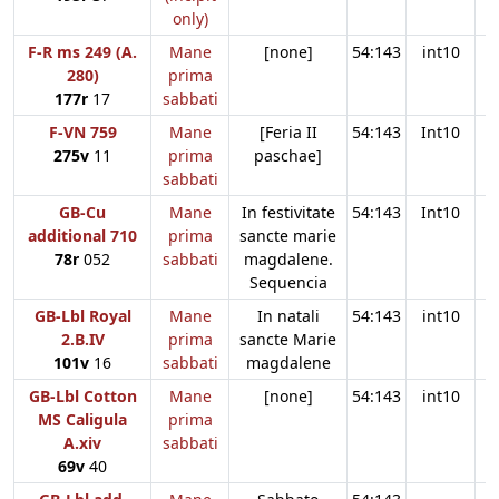
only)
F-R ms 249 (A.
Mane
[none]
54:143
int10
280)
prima
177r
17
sabbati
F-VN 759
Mane
[Feria II
54:143
Int10
275v
11
prima
paschae]
sabbati
GB-Cu
Mane
In festivitate
54:143
Int10
additional 710
prima
sancte marie
78r
052
sabbati
magdalene.
Sequencia
GB-Lbl Royal
Mane
In natali
54:143
int10
2.B.IV
prima
sancte Marie
101v
16
sabbati
magdalene
GB-Lbl Cotton
Mane
[none]
54:143
int10
MS Caligula
prima
A.xiv
sabbati
69v
40