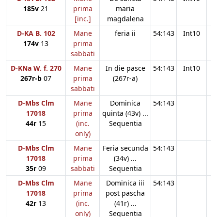
185v
21
prima
maria
[inc.]
magdalena
D-KA B. 102
Mane
feria ii
54:143
Int10
174v
13
prima
sabbati
D-KNa W. f. 270
Mane
In die pasce
54:143
Int10
267r-b
07
prima
(267r-a)
sabbati
D-Mbs Clm
Mane
Dominica
54:143
17018
prima
quinta (43v) ...
44r
15
(inc.
Sequentia
only)
D-Mbs Clm
Mane
Feria secunda
54:143
17018
prima
(34v) ...
35r
09
sabbati
Sequentia
D-Mbs Clm
Mane
Dominica iii
54:143
17018
prima
post pascha
42r
13
(inc.
(41r) ...
only)
Sequentia