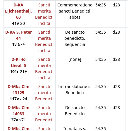
D-KA
Sancti
Commemoratione
54:35
d28
L[ichtenthal].
merita
sancti Benedicti
60
Benedicti
abbts
41v
20
inclita
D-KA S. Peter
Sancti
De sancto
54:35
d28
44
merita
benedicto.
1v
67+
Benedicti
Sequencia
inclita
D-Kl 4o
Sancti
[none]
54:35
d28
theol. 5
merita
191r
21+
Benedicti
inclita
D-Mbs Clm
Sancti
In translatione s.
54:35
d28
13125
merita
Benedicti
117v
a24
Benedicti
D-Mbs Clm
Sancti
De sancto
54:35
d28
14083
merita
Benedicto
37v
s71
Benedicti
D-Mbs Clm
Sancti
In natalis s.
54:35