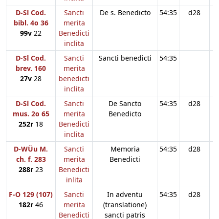
D-Sl Cod.
Sancti
De s. Benedicto
54:35
d28
bibl. 4o 36
merita
99v
22
Benedicti
inclita
D-Sl Cod.
Sancti
Sancti benedicti
54:35
brev. 160
merita
27v
28
benedicti
inclita
D-Sl Cod.
Sancti
De Sancto
54:35
d28
mus. 2o 65
merita
Benedicto
252r
18
Benedicti
inclita
D-WÜu M.
Sancti
Memoria
54:35
d28
ch. f. 283
merita
Benedicti
288r
23
Benedicti
inlita
F-O 129 (107)
Sancti
In adventu
54:35
d28
182r
46
merita
(translatione)
Benedicti
sancti patris