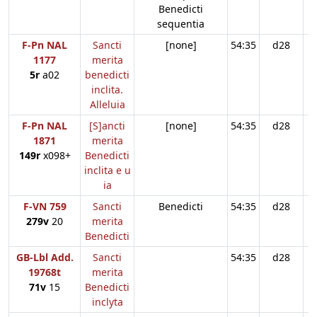
Benedicti
sequentia
F-Pn NAL
Sancti
[none]
54:35
d28
1177
merita
5r
a02
benedicti
inclita.
Alleluia
F-Pn NAL
[S]ancti
[none]
54:35
d28
1871
merita
149r
x098+
Benedicti
inclita e u
ia
F-VN 759
Sancti
Benedicti
54:35
d28
279v
20
merita
Benedicti
GB-Lbl Add.
Sancti
54:35
d28
19768t
merita
71v
15
Benedicti
inclyta