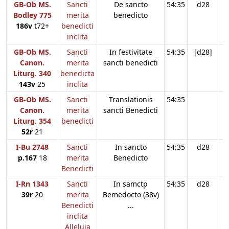
GB-Ob MS.
Sancti
De sancto
54:35
d28
Bodley 775
merita
benedicto
186v
t72+
benedicti
inclita
GB-Ob MS.
Sancti
In festivitate
54:35
[d28]
Canon.
merita
sancti benedicti
Liturg. 340
benedicta
143v
25
inclita
GB-Ob MS.
Sancti
Translationis
54:35
Canon.
merita
sancti Benedicti
Liturg. 354
benedicti
52r
21
I-Bu 2748
Sancti
In sancto
54:35
d28
p.167
18
merita
Benedicto
Benedicti
I-Rn 1343
Sancti
In samctp
54:35
d28
39r
20
merita
Bemedocto (38v)
Benedicti
...
inclita
Alleluia