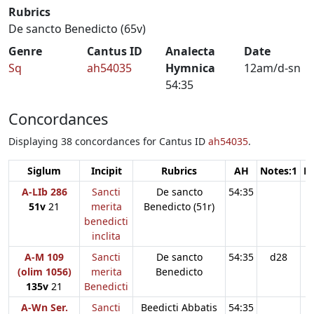
Rubrics
De sancto Benedicto (65v)
Genre
Cantus ID
Analecta
Date
Sq
ah54035
Hymnica
12am/d-sn
54:35
Concordances
Displaying 38 concordances for Cantus ID
ah54035
.
Siglum
Incipit
Rubrics
AH
Notes:1
N
A-LIb 286
Sancti
De sancto
54:35
51v
21
merita
Benedicto (51r)
benedicti
inclita
A-M 109
Sancti
De sancto
54:35
d28
(olim 1056)
merita
Benedicto
135v
21
Benedicti
A-Wn Ser.
Sancti
Beedicti Abbatis
54:35