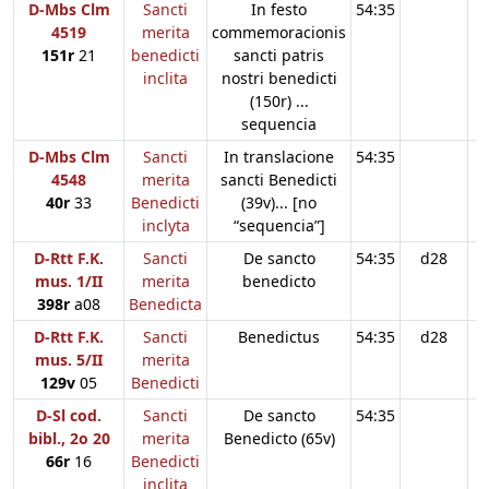
D-Mbs Clm
Sancti
In festo
54:35
4519
merita
commemoracionis
151r
21
benedicti
sancti patris
inclita
nostri benedicti
(150r) ...
sequencia
D-Mbs Clm
Sancti
In translacione
54:35
4548
merita
sancti Benedicti
40r
33
Benedicti
(39v)... [no
inclyta
“sequencia”]
D-Rtt F.K.
Sancti
De sancto
54:35
d28
mus. 1/II
merita
benedicto
398r
a08
Benedicta
D-Rtt F.K.
Sancti
Benedictus
54:35
d28
mus. 5/II
merita
129v
05
Benedicti
D-Sl cod.
Sancti
De sancto
54:35
bibl., 2o 20
merita
Benedicto (65v)
66r
16
Benedicti
inclita