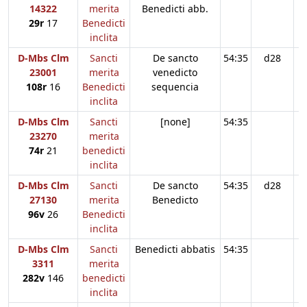
14322
merita
Benedicti abb.
29r
17
Benedicti
inclita
D-Mbs Clm
Sancti
De sancto
54:35
d28
23001
merita
venedicto
108r
16
Benedicti
sequencia
inclita
D-Mbs Clm
Sancti
[none]
54:35
23270
merita
74r
21
benedicti
inclita
D-Mbs Clm
Sancti
De sancto
54:35
d28
27130
merita
Benedicto
96v
26
Benedicti
inclita
D-Mbs Clm
Sancti
Benedicti abbatis
54:35
3311
merita
282v
146
benedicti
inclita