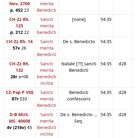
Nov. 2700
merita
p. 452
23
Benedicti
CH-Zz Rh.
Sancti
[none]
54:35
125
merita
p. 212
22
benedicti
CH-Zz Rh. 14
Sancti
De s. Benedicto
54:35
57v
26
merita
Benedicti
CH-Zz Rh.
Sancti
Natale [??] sancti
54:35
d28
132
merita
Benedicti
28r
a+08
benedicti
inclita
CZ-Pap P VIII
Sancti
Benedicti
54:35
d28
87r
033
merita
confessoris
Benedicti
D-B MUS.
Sancti
De s. Benedicto ...
54:35
d28
MS. 40608
merita
Seq.
4v (216v)
45
Benedicti
inclita