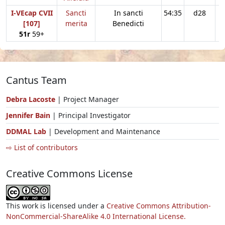
I-VEcap CVII
Sancti
In sancti
54:35
d28
[107]
merita
Benedicti
51r
59+
Cantus Team
Debra Lacoste
| Project Manager
Jennifer Bain
| Principal Investigator
DDMAL Lab
| Development and Maintenance
⇨ List of contributors
Creative Commons License
This work is licensed under a
Creative Commons Attribution-
NonCommercial-ShareAlike 4.0 International License.