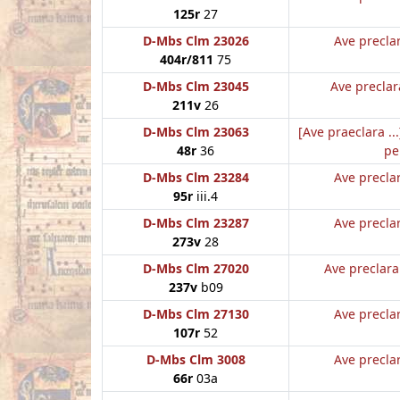
125r
27
D-Mbs Clm 23026
Ave preclar
404r/811
75
D-Mbs Clm 23045
Ave preclar
211v
26
D-Mbs Clm 23063
[Ave praeclara ..
48r
36
pe
D-Mbs Clm 23284
Ave preclar
95r
iii.4
D-Mbs Clm 23287
Ave preclar
273v
28
D-Mbs Clm 27020
Ave preclara
237v
b09
D-Mbs Clm 27130
Ave preclar
107r
52
D-Mbs Clm 3008
Ave preclar
66r
03a