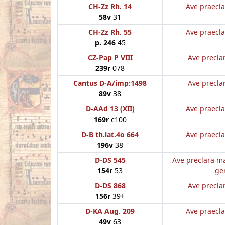
CH-Zz Rh. 14
Ave praecla
58v
31
CH-Zz Rh. 55
Ave praecla
p. 246
45
CZ-Pap P VIII
Ave preclar
239r
078
Cantus D-A/imp:1498
Ave preclar
89v
38
D-AAd 13 (XII)
Ave praecla
169r
c100
D-B th.lat.4o 664
Ave praecla
196v
38
D-DS 545
Ave preclara ma
154r
53
ge
D-DS 868
Ave preclar
156r
39+
D-KA Aug. 209
Ave praecla
49v
63