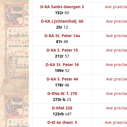
D-KA Sankt-Georgen 3
Ave praecla
152r
65
D-KA L[ichtenthal]. 60
Ave preclar
25r
12
D-KA St. Peter 14a
Ave preclar
87r
49
D-KA S. Peter 15
Ave preclar
212r
57
D-KA St. Peter 16
Ave preclar
199v
52
D-KA S. Peter 44
Ave preclar
178r
48
D-KNa W. f. 270
Ave preclar
273r-b
23
D-KNd 226
Ave preclar
123rb
s47
D-Kl 4o theol. 5
Ave praecla