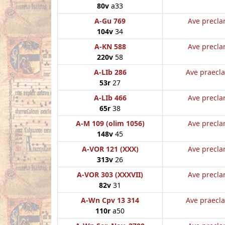
80v
a33
A-Gu 769
Ave preclar
104v
34
A-KN 588
Ave preclar
220v
58
A-LIb 286
Ave praecla
53r
27
A-LIb 466
Ave preclar
65r
38
A-M 109 (olim 1056)
Ave preclar
148v
45
A-VOR 121 (XXX)
Ave preclar
313v
26
A-VOR 303 (XXXVII)
Ave preclar
82v
31
A-Wn Cpv 13 314
Ave praecla
110r
a50