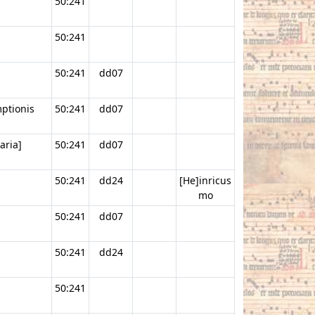
50:241
50:241
50:241
dd07
mptionis
50:241
dd07
aria]
50:241
dd07
50:241
dd24
[He]inricus
mo
50:241
dd07
50:241
dd24
50:241