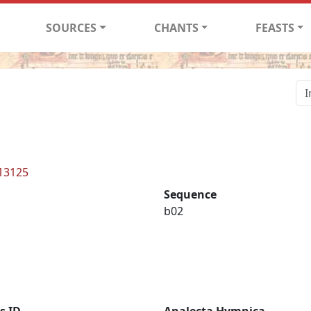
SOURCES
CHANTS
FEASTS
 13125
Sequence
b02
s ID
Analecta Hymnica