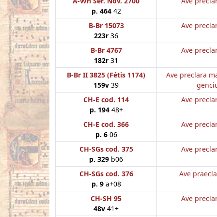
A-Wn Ser. Nov. 2700
Ave preclar
p. 464
42
B-Br 15073
Ave preclar
223r
36
B-Br 4767
Ave preclar
182r
31
B-Br II 3825 (Fétis 1174)
Ave preclara ma
159v
39
genci
CH-E cod. 114
Ave preclar
p. 194
48+
CH-E cod. 366
Ave preclar
p. 6
06
CH-SGs cod. 375
Ave preclar
p. 329
b06
CH-SGs cod. 376
Ave praecla
p. 9
a+08
CH-SH 95
Ave preclar
48v
41+