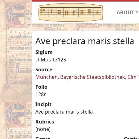
ABOUT
Ave preclara maris stella
Siglum
D-Mbs 13125
Source
München, Bayerische Staatsbibliothek, Clm
Folio
128r
Incipit
Ave preclara maris stella
Rubrics
[none]
Genre
Cantu