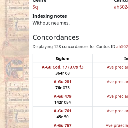
Sq
ah502
Indexing notes
Without neumes.
Concordances
Displaying 128 concordances for Cantus ID
ah502
Siglum
In
A-Gu Cod. 17 (37/9 f.)
Ave preclar
364r
68
A-Gu 281
Ave preclar
76r
073
A-Gu 479
Ave preclar
142r
084
A-Gu 761
Ave preclar
45r
50
A-Gu 767
Ave praecla