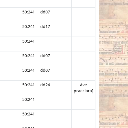
50:241
dd07
50:241
dd17
50:241
50:241
dd07
50:241
dd07
50:241
dd24
Ave
praeclara]
50:241
50:241