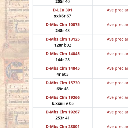
205r
40
D-LEu 391
Ave preclar
xxi/6r
67
D-Mbs Clm 10075
Ave preclar
248r
43
D-Mbs Clm 13125
Ave preclar
128r
b02
D-Mbs Clm 14045
Ave preclar
144r
28
D-Mbs Clm 14845
Ave preclar
4r
a03
D-Mbs Clm 15730
Ave preclar
69r
48
D-Mbs Clm 19266
Ave preclar
k.xxiiii v
05
D-Mbs Clm 19267
Ave preclar
253r
41
D-Mbs Clm 23001
Ave preclar