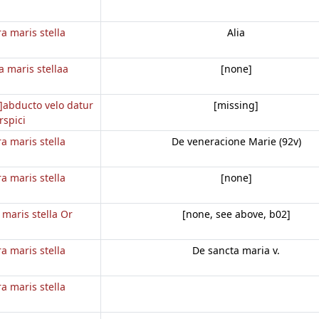
a maris stella
Alia
a maris stellaa
[none]
.]abducto velo datur
[missing]
rspici
a maris stella
De veneracione Marie (92v)
a maris stella
[none]
 maris stella Or
[none, see above, b02]
a maris stella
De sancta maria v.
a maris stella