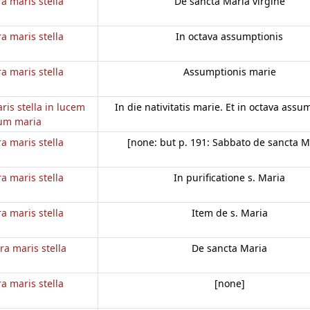
a maris stella
De sancta Maria virgine
a maris stella
In octava assumptionis
a maris stella
Assumptionis marie
ris stella in lucem
In die nativitatis marie. Et in octava assu
um maria
a maris stella
[none: but p. 191: Sabbato de sancta M
a maris stella
In purificatione s. Maria
a maris stella
Item de s. Maria
ra maris stella
De sancta Maria
a maris stella
[none]