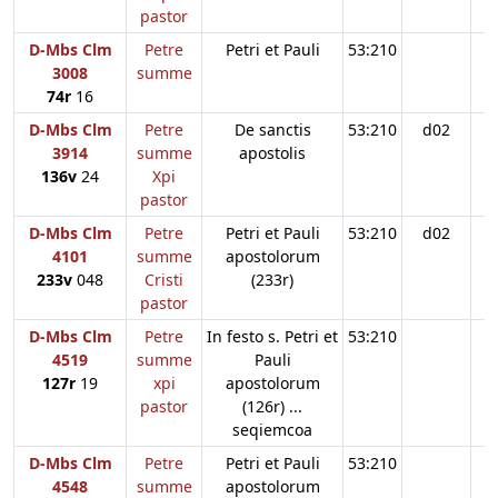
pastor
D-Mbs Clm
Petre
Petri et Pauli
53:210
3008
summe
74r
16
D-Mbs Clm
Petre
De sanctis
53:210
d02
3914
summe
apostolis
136v
24
Xpi
pastor
D-Mbs Clm
Petre
Petri et Pauli
53:210
d02
4101
summe
apostolorum
233v
048
Cristi
(233r)
pastor
D-Mbs Clm
Petre
In festo s. Petri et
53:210
4519
summe
Pauli
127r
19
xpi
apostolorum
pastor
(126r) ...
seqiemcoa
D-Mbs Clm
Petre
Petri et Pauli
53:210
4548
summe
apostolorum