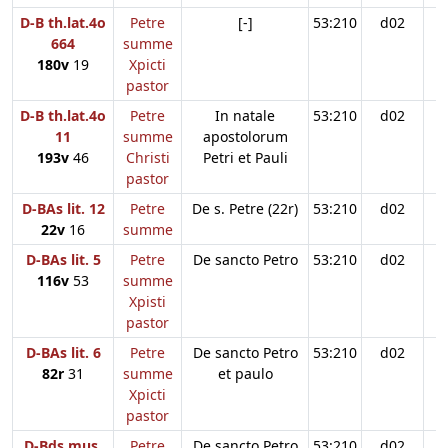
D-B th.lat.4o
Petre
[-]
53:210
d02
664
summe
180v
19
Xpicti
pastor
D-B th.lat.4o
Petre
In natale
53:210
d02
11
summe
apostolorum
193v
46
Christi
Petri et Pauli
pastor
D-BAs lit. 12
Petre
De s. Petre (22r)
53:210
d02
22v
16
summe
D-BAs lit. 5
Petre
De sancto Petro
53:210
d02
116v
53
summe
Xpisti
pastor
D-BAs lit. 6
Petre
De sancto Petro
53:210
d02
82r
31
summe
et paulo
Xpicti
pastor
D-Bds mus.
Petre
De sancto Petro
53:210
d02