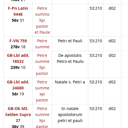
F-Pn Latin
Petre
53:210
d02
9448
summo
56v
31
Xpi
pastor
et Paule
F-VN 759
Petre
Petri et Pauli
53:210
d02
278v
18
summe
GB-Lbl add.
Petre
De apostolis
53:210
d02
18032
summe
Petro et Paulo
239v
10
Xpi
pastor
GB-Lbl add.
Petre
Natale s. Petri a
53:210
d02
24680
summe
56r
19
xpi
pastor
GB-Ob MS.
Petre
In natale
53:210
d02
Selden Supra
summe
apostolorum
27
Xpi
petri et pauli
36v
39
pastor