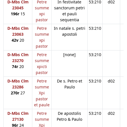
D-Mbs Clm
Petre
In festivitate
53:210
d02
23045
summe
sanctorum petri
196r
15
xpi
et pauli
pastor
sequentia
D-Mbs Clm
Petre
In natale s. petri
53:210
23063
summe
apostoli
42v
20
xpi
pastor
D-Mbs Clm
Petre
[none]
53:210
23270
summe
74r
20
xpicti
pastor
D-Mbs Clm
Petre
De s. Petro et
53:210
d02
23286
summe
Paulo
270r
27
Xpi
pastor
et paule
D-Mbs Clm
Petre
De apostolis
53:210
d02
27130
summe
Petro & Paulo
96r
24
Xpi