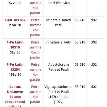
57v
029
summe
Petri Pictavica
Xpi
pastor
F-ME ms 452
Petre
In natale sancti
53:210
d02
274r
28
summe
Petri
Xpi
pastor
F-Pn Latin
Petre
In natale s. Petri
53:210
d02
10510
summe
52v
30
Xpicti
pastor
F-Pn Latin
Petre
Apostolorum
53:210
d02
13254
summe
Petri et Pauli
156v
36
Xpi
pastor
Cantus
Petre
Vigl. apostolorum
53:210
d02
Unknown
summe
Petri et Pauli
Source
Xpi
(197r), in die
(Sequences)
pastor
(197v)
198v
21