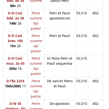
bibl. 4o 36
summe
sancti Petri
98v
20
D-Sl Cod.
Petre
Petri et Pauli
53:210
d02
bibl. 2o 38
summe
apostolorum
148r
26
Xpi
pastor
D-Sl Cod.
Petre
Petri et Pauli
53:210
d02
brev. 160
summe
15v
26
xpi
pastor
D-Sl Cod.
Petre
In festo Petri et
53:210
mus. 2o 65
summe
Pauli sequentia
250v
16
Xpi
pastor
D-TRs 2254
Petre
De sancto Petro
53:210
d02
150v(300)
17
summe
et Pauli
Xpi
pastor
D-W 45
Petre
De apostolis
53:210
d02
(Helmst. 40)
summe