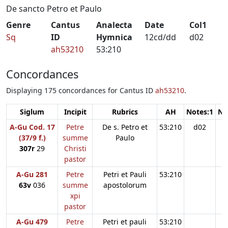
De sancto Petro et Paulo
Genre
Cantus
Analecta
Date
Col1
Sq
ID
Hymnica
12cd/dd
d02
ah53210
53:210
Concordances
Displaying 175 concordances for Cantus ID
ah53210
.
Siglum
Incipit
Rubrics
AH
Notes:1
No
A-Gu Cod. 17
Petre
De s. Petro et
53:210
d02
(37/9 f.)
summe
Paulo
307r
29
Christi
pastor
A-Gu 281
Petre
Petri et Pauli
53:210
63v
036
summe
apostolorum
xpi
pastor
A-Gu 479
Petre
Petri et pauli
53:210