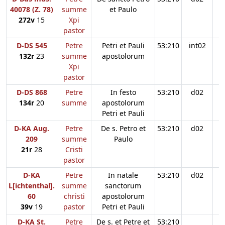
40078 (Z. 78)
summe
et Paulo
272v
15
Xpi
pastor
D-DS 545
Petre
Petri et Pauli
53:210
int02
132r
23
summe
apostolorum
Xpi
pastor
D-DS 868
Petre
In festo
53:210
d02
134r
20
summe
apostolorum
Petri et Pauli
D-KA Aug.
Petre
De s. Petro et
53:210
d02
209
summe
Paulo
21r
28
Cristi
pastor
D-KA
Petre
In natale
53:210
d02
L[ichtenthal].
summe
sanctorum
60
christi
apostolorum
39v
19
pastor
Petri et Pauli
D-KA St.
Petre
De s. et Petre et
53:210