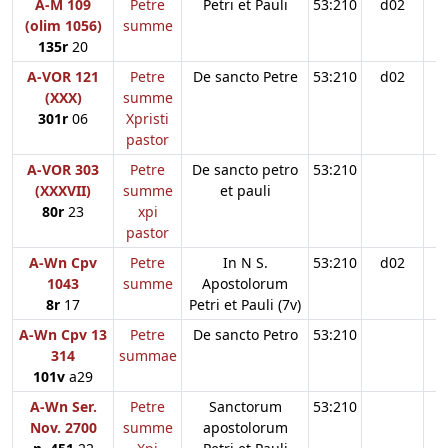
A-M 109
Petre
Petri et Pauli
53:210
d02
(olim 1056)
summe
135r
20
A-VOR 121
Petre
De sancto Petre
53:210
d02
(XXX)
summe
301r
06
Xpristi
pastor
A-VOR 303
Petre
De sancto petro
53:210
(XXXVII)
summe
et pauli
80r
23
xpi
pastor
A-Wn Cpv
Petre
In N S.
53:210
d02
1043
summe
Apostolorum
8r
17
Petri et Pauli (7v)
A-Wn Cpv 13
Petre
De sancto Petro
53:210
314
summae
101v
a29
A-Wn Ser.
Petre
Sanctorum
53:210
Nov. 2700
summe
apostolorum