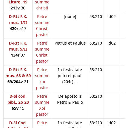
Liturg. 19
summe
213v
30
christi
D-Rtt F.K.
Petre
[none]
53:210
d02
mus. 1/II
summe
420r
a17
Christi
pastor
D-Rtt F.K.
Petre
Petrus et Paulus
53:210
d02
mus. 5/II
summe
134r
07
Christi
pastor
D-Rtt F.K.
Petre
In festivitate
53:210
mus. 68 & 69
summe
petri et pauli
69/204v
21
xpi
(204r) ...
pastor
D-Sl cod.
Petre
De apostolis
53:210
bibl., 2o 20
summe
Petro & Paulo
65v
15
Xpi
pastor
D-Sl Cod.
Petre
In festivitate
53:210
d02