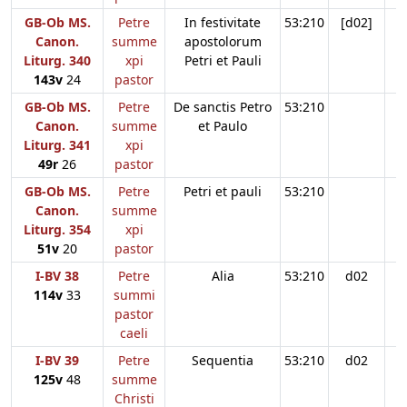
GB-Ob MS.
Petre
In festivitate
53:210
[d02]
Canon.
summe
apostolorum
Liturg. 340
xpi
Petri et Pauli
143v
24
pastor
GB-Ob MS.
Petre
De sanctis Petro
53:210
Canon.
summe
et Paulo
Liturg. 341
xpi
49r
26
pastor
GB-Ob MS.
Petre
Petri et pauli
53:210
Canon.
summe
Liturg. 354
xpi
51v
20
pastor
I-BV 38
Petre
Alia
53:210
d02
114v
33
summi
pastor
caeli
I-BV 39
Petre
Sequentia
53:210
d02
125v
48
summe
Christi