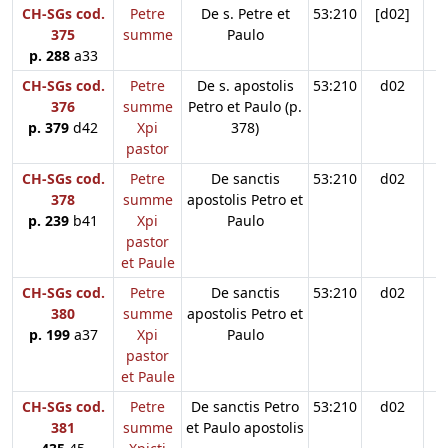
CH-SGs cod.
Petre
De s. Petre et
53:210
[d02]
375
summe
Paulo
p. 288
a33
CH-SGs cod.
Petre
De s. apostolis
53:210
d02
376
summe
Petro et Paulo (p.
p. 379
d42
Xpi
378)
pastor
CH-SGs cod.
Petre
De sanctis
53:210
d02
378
summe
apostolis Petro et
p. 239
b41
Xpi
Paulo
pastor
et Paule
CH-SGs cod.
Petre
De sanctis
53:210
d02
380
summe
apostolis Petro et
p. 199
a37
Xpi
Paulo
pastor
et Paule
CH-SGs cod.
Petre
De sanctis Petro
53:210
d02
381
summe
et Paulo apostolis