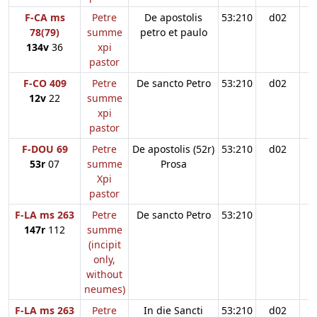
F-CA ms
Petre
De apostolis
53:210
d02
78(79)
summe
petro et paulo
134v
36
xpi
pastor
F-CO 409
Petre
De sancto Petro
53:210
d02
12v
22
summe
xpi
pastor
F-DOU 69
Petre
De apostolis (52r)
53:210
d02
53r
07
summe
Prosa
Xpi
pastor
F-LA ms 263
Petre
De sancto Petro
53:210
147r
112
summe
(incipit
only,
without
neumes)
F-LA ms 263
Petre
In die Sancti
53:210
d02