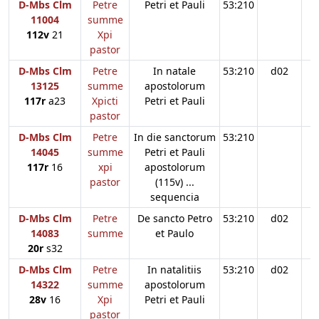
D-Mbs Clm
Petre
Petri et Pauli
53:210
11004
summe
112v
21
Xpi
pastor
D-Mbs Clm
Petre
In natale
53:210
d02
13125
summe
apostolorum
117r
a23
Xpicti
Petri et Pauli
pastor
D-Mbs Clm
Petre
In die sanctorum
53:210
14045
summe
Petri et Pauli
117r
16
xpi
apostolorum
pastor
(115v) ...
sequencia
D-Mbs Clm
Petre
De sancto Petro
53:210
d02
14083
summe
et Paulo
20r
s32
D-Mbs Clm
Petre
In natalitiis
53:210
d02
14322
summe
apostolorum
28v
16
Xpi
Petri et Pauli
pastor