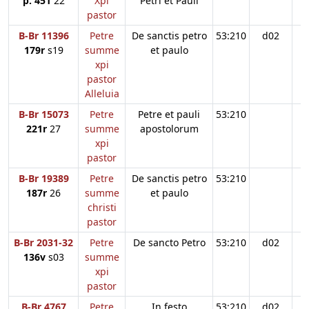
p. 451
22
Xpi
Petri et Pauli
pastor
B-Br 11396
Petre
De sanctis petro
53:210
d02
179r
s19
summe
et paulo
xpi
pastor
Alleluia
B-Br 15073
Petre
Petre et pauli
53:210
221r
27
summe
apostolorum
xpi
pastor
B-Br 19389
Petre
De sanctis petro
53:210
187r
26
summe
et paulo
christi
pastor
B-Br 2031-32
Petre
De sancto Petro
53:210
d02
136v
s03
summe
xpi
pastor
B-Br 4767
Petre
In festo
53:210
d02