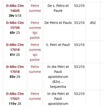
D-Mbs Clm
Petre
De s. Petro et
53:210
14845
summe
Paule
39v
b18
D-Mbs Clm
Petre
De Petro et Paulo
53:210
d02
15730
summe
65r
25
Xpi
pastor
D-Mbs Clm
Petre
S. Petri et Pauli
53:210
17019
summe
81r
20
xpi
pastor
D-Mbs Clm
Petre
In die Petri et
53:210
17018
summe
Pauli
83v
29
apostolorum
(82v) ...
Sequentia
D-Mbs Clm
Petre
In die Petri et
53:210
17021
summe
Pauli
115v
28
apostolorum