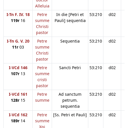
Alleluia
I-Tn F. IV. 18
Petre
In die [Petri et
53:210
d02
119r
16
summe
Pauli] sequentia
Christi
pastor
I-Tn G. V. 20
Petre
Sequentia
53:210
d02
11r
03
summe
Christi
pastor
I-VCd 146
Petre
Sancti Petri
53:210
d02
107r
13
summe
cristi
pastor
I-VCd 161
Petre
Ad sanctum
53:210
d02
128r
15
summe
petrum.
sequentia
I-VCd 162
Petre
[Ss. Petri et Pauli]
53:210
d02
189r
14
summe
Xpi