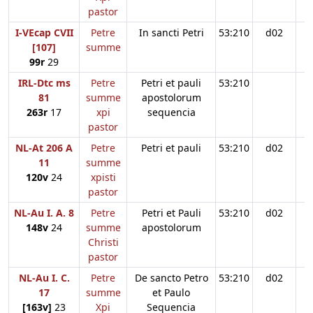
pastor
I-VEcap CVII
Petre
In sancti Petri
53:210
d02
[107]
summe
99r
29
IRL-Dtc ms
Petre
Petri et pauli
53:210
81
summe
apostolorum
263r
17
xpi
sequencia
pastor
NL-At 206 A
Petre
Petri et pauli
53:210
d02
11
summe
120v
24
xpisti
pastor
NL-Au I. A. 8
Petre
Petri et Pauli
53:210
d02
148v
24
summe
apostolorum
Christi
pastor
NL-Au I. C.
Petre
De sancto Petro
53:210
d02
17
summe
et Paulo
[163v]
23
Xpi
Sequencia