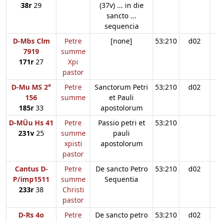
38r
29
(37v) ... in die
sancto ...
sequencia
D-Mbs Clm
Petre
[none]
53:210
d02
7919
summe
171r
27
Xpi
pastor
D-Mu MS 2°
Petre
Sanctorum Petri
53:210
d02
156
summe
et Pauli
185r
33
apostolorum
D-MÜu Hs 41
Petre
Passio petri et
53:210
231v
25
summe
pauli
xpisti
apostolorum
pastor
Cantus D-
Petre
De sancto Petro
53:210
d02
P/imp1511
summe
Sequentia
233r
38
Christi
pastor
D-Rs 4o
Petre
De sancto petro
53:210
d02