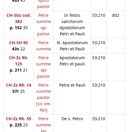
435
45
Xpicti
pastor
CH-SGs cod.
Petre
In festis
53:210
d02
382
summe
sanctorum
p. 152
35
xpi
Apostolorum
pastor
Petri et Pauli
CH-SH 95
Petre
N. Apostolorum
53:210
43v
22
summe
Petri et Pauli
CH-Zz Rh.
Petre
Apostolorum
53:210
125
summe
Petri et pauli
p. 211
21
xpi
pastor
CH-Zz Rh. 14
Petre
Petre et Pauli
53:210
57r
25
summe
pastor
[sic om.
Xpi]
CH-Zz Rh. 55
Petre
De s. Petro
53:210
p. 225
23
summe
xpi