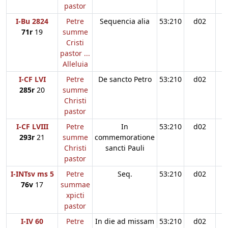
pastor
I-Bu 2824
Petre
Sequencia alia
53:210
d02
71r
19
summe
Cristi
pastor ...
Alleluia
I-CF LVI
Petre
De sancto Petro
53:210
d02
285r
20
summe
Christi
pastor
I-CF LVIII
Petre
In
53:210
d02
293r
21
summe
commemoratione
Christi
sancti Pauli
pastor
I-INTsv ms 5
Petre
Seq.
53:210
d02
76v
17
summae
xpicti
pastor
I-IV 60
Petre
In die ad missam
53:210
d02