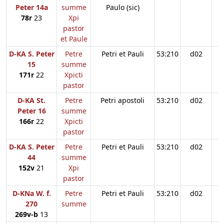
Peter 14a
summe
Paulo (sic)
78r
23
Xpi
pastor
et Paule
D-KA S. Peter
Petre
Petri et Pauli
53:210
d02
15
summe
171r
22
Xpicti
pastor
D-KA St.
Petre
Petri apostoli
53:210
d02
Peter 16
summe
166r
22
Xpicti
pastor
D-KA S. Peter
Petre
Petri et Pauli
53:210
d02
44
summe
152v
21
Xpi
pastor
D-KNa W. f.
Petre
Petri et Pauli
53:210
d02
270
summe
269v-b
13