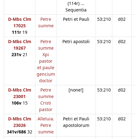
(114r) ...
Sequentia
D-Mbs Clm
Petre
Petri et Pauli
53:210
d02
17025
summe
111r
19
D-Mbs Clm
Petre
Petri apostoli
53:210
d02
19267
summe
231v
21
Xpi
pastor
et paule
gencium
doctor
D-Mbs Clm
Petre
[none!]
53:210
d02
23001
summe
106v
15
Cristi
pastor
D-Mbs Clm
Alleluia.
Petri et Pauli
53:210
d02
23026
Petre
apostolorum
341v/686
32
summe