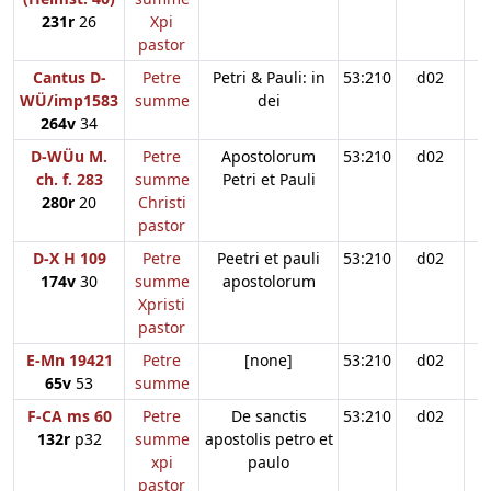
231r
26
Xpi
pastor
Cantus D-
Petre
Petri & Pauli: in
53:210
d02
WÜ/imp1583
summe
dei
264v
34
D-WÜu M.
Petre
Apostolorum
53:210
d02
ch. f. 283
summe
Petri et Pauli
280r
20
Christi
pastor
D-X H 109
Petre
Peetri et pauli
53:210
d02
174v
30
summe
apostolorum
Xpristi
pastor
E-Mn 19421
Petre
[none]
53:210
d02
65v
53
summe
F-CA ms 60
Petre
De sanctis
53:210
d02
132r
p32
summe
apostolis petro et
xpi
paulo
pastor