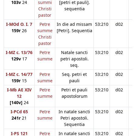
103v
24
summi
[petri et pauli].
Christi
sequentia
pastor
I-MOd O. I. 7
Petre
In die ad missam
53:210
d02
159r
26
summe
[Petri]. Sequentia
Christi
pastor
I-MZ c. 13/76
Petre
Natale sancti
53:210
d02
129v
17
summe
petri apostoli.
seq.
I-MZ c. 14/77
Petre
Seq. petri et
53:210
d02
159r
15
summe
pauli
I-Mb AE XIV
Petre
Petri et pauli
53:210
d02
12
summe
apostolorum
[140v]
24
I-PCd 65
Petre
In natale sancti
53:210
d02
241r
21
summe
Petri apostoli.
Sequentia
I-PS 121
Petre
In natale sancti
53:210
d02