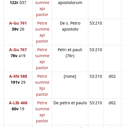
122r
037
summe
apostolorum
xpi
pastor
A-Gu 761
Petre
De s. Petro
53:210
39v
26
summe
apostolo
xpi
pastor
A-Gu 767
Petre
Petri et pauli
53:210
76v
a19
summe
(76r)
xpi
pastor
A-KN 588
Petre
[none]
53:210
d02
191v
29
summe
Xpi
pastor
A-LIb 466
Petre
De petro et paulo
53:210
d02
60v
19
summe
xpi
pastor