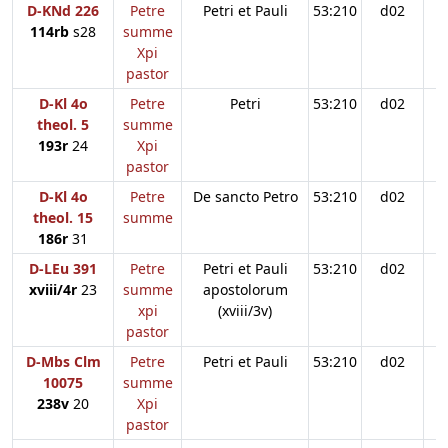
D-KNd 226
Petre
Petri et Pauli
53:210
d02
114rb
s28
summe
Xpi
pastor
D-Kl 4o
Petre
Petri
53:210
d02
theol. 5
summe
193r
24
Xpi
pastor
D-Kl 4o
Petre
De sancto Petro
53:210
d02
theol. 15
summe
186r
31
D-LEu 391
Petre
Petri et Pauli
53:210
d02
xviii/4r
23
summe
apostolorum
xpi
(xviii/3v)
pastor
D-Mbs Clm
Petre
Petri et Pauli
53:210
d02
10075
summe
238v
20
Xpi
pastor