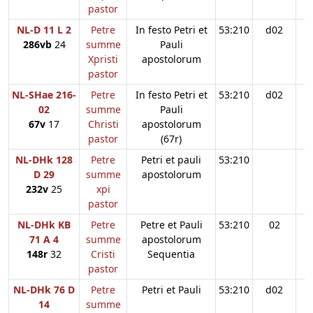
pastor
NL-D 11 L 2
Petre
In festo Petri et
53:210
d02
286vb
24
summe
Pauli
Xpristi
apostolorum
pastor
NL-SHae 216-
Petre
In festo Petri et
53:210
d02
02
summe
Pauli
67v
17
Christi
apostolorum
pastor
(67r)
NL-DHk 128
Petre
Petri et pauli
53:210
D 29
summe
apostolorum
232v
25
xpi
pastor
NL-DHk KB
Petre
Petre et Pauli
53:210
02
71 A 4
summe
apostolorum
148r
32
Cristi
Sequentia
pastor
NL-DHk 76 D
Petre
Petri et Pauli
53:210
d02
14
summe