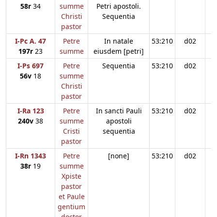
58r
34
summe
Petri apostoli.
Christi
Sequentia
pastor
I-Pc A. 47
Petre
In natale
53:210
d02
197r
23
summe
eiusdem [petri]
I-Ps 697
Petre
Sequentia
53:210
d02
56v
18
summe
Christi
pastor
I-Ra 123
Petre
In sancti Pauli
53:210
d02
240v
38
summe
apostoli
Cristi
sequentia
pastor
I-Rn 1343
Petre
[none]
53:210
d02
38r
19
summe
Xpiste
pastor
et Paule
gentium
doctor