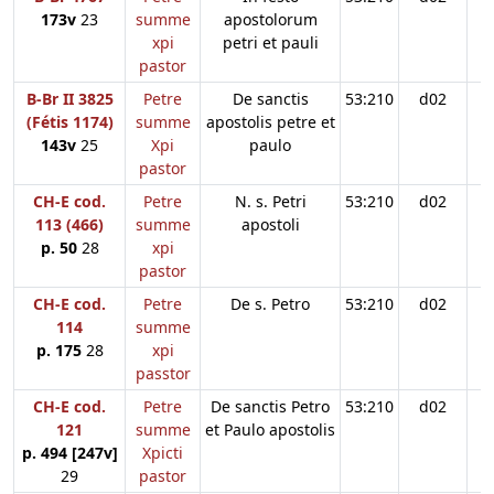
173v
23
summe
apostolorum
xpi
petri et pauli
pastor
B-Br II 3825
Petre
De sanctis
53:210
d02
(Fétis 1174)
summe
apostolis petre et
143v
25
Xpi
paulo
pastor
CH-E cod.
Petre
N. s. Petri
53:210
d02
113 (466)
summe
apostoli
p. 50
28
xpi
pastor
CH-E cod.
Petre
De s. Petro
53:210
d02
114
summe
p. 175
28
xpi
passtor
CH-E cod.
Petre
De sanctis Petro
53:210
d02
121
summe
et Paulo apostolis
p. 494 [247v]
Xpicti
29
pastor