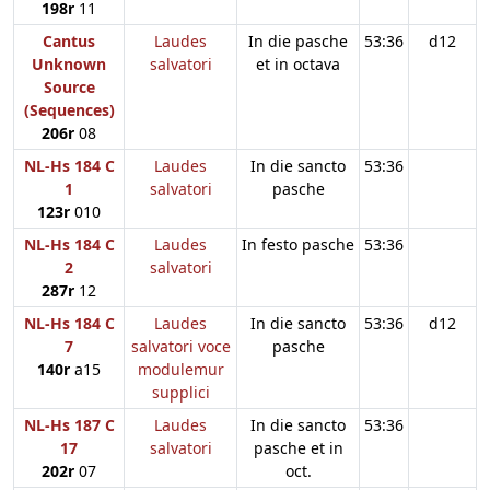
198r
11
Cantus
Laudes
In die pasche
53:36
d12
Unknown
salvatori
et in octava
Source
(Sequences)
206r
08
NL-Hs 184 C
Laudes
In die sancto
53:36
1
salvatori
pasche
123r
010
NL-Hs 184 C
Laudes
In festo pasche
53:36
2
salvatori
287r
12
NL-Hs 184 C
Laudes
In die sancto
53:36
d12
7
salvatori voce
pasche
140r
a15
modulemur
supplici
NL-Hs 187 C
Laudes
In die sancto
53:36
17
salvatori
pasche et in
202r
07
oct.