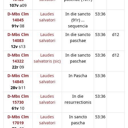
107v
a09
D-Mbs Clm
Laudes
In die sancto
53:36
14045
salvatori
(91r) ...
91v
08
sequencia
D-Mbs Clm
Laudes
In die sancto
53:36
d12
14083
salvatori
paschae
12v
s13
D-Mbs Clm
Laudes
In die sancto
53:36
d12
14322
salvatoris (sic)
paschae
22r
09
D-Mbs Clm
Laudes
In Pascha
53:36
14845
salvatori
28v
b11
D-Mbs Clm
Laudes
In die
53:36
15730
salvatori
resurrectionis
61v
10
D-Mbs Clm
Laudes
In sancto
53:36
17019
salvatori
pascha