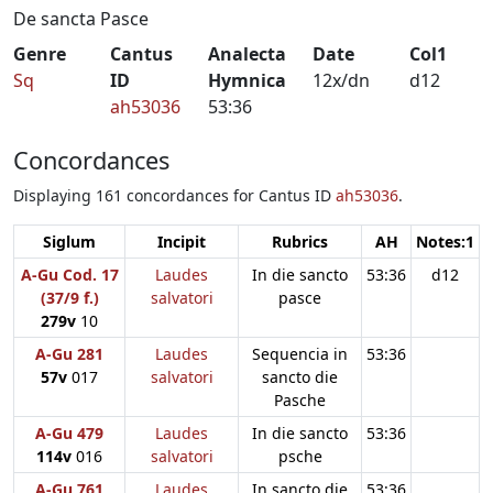
De sancta Pasce
Genre
Cantus
Analecta
Date
Col1
Sq
ID
Hymnica
12x/dn
d12
ah53036
53:36
Concordances
Displaying 161 concordances for Cantus ID
ah53036
.
Siglum
Incipit
Rubrics
AH
Notes:1
N
A-Gu Cod. 17
Laudes
In die sancto
53:36
d12
(37/9 f.)
salvatori
pasce
279v
10
A-Gu 281
Laudes
Sequencia in
53:36
57v
017
salvatori
sancto die
Pasche
A-Gu 479
Laudes
In die sancto
53:36
114v
016
salvatori
psche
A-Gu 761
Laudes
In sancto die
53:36