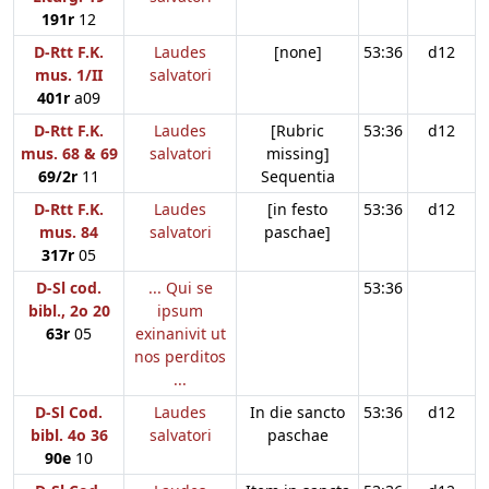
191r
12
D-Rtt F.K.
Laudes
[none]
53:36
d12
mus. 1/II
salvatori
401r
a09
D-Rtt F.K.
Laudes
[Rubric
53:36
d12
mus. 68 & 69
salvatori
missing]
69/2r
11
Sequentia
D-Rtt F.K.
Laudes
[in festo
53:36
d12
mus. 84
salvatori
paschae]
317r
05
D-Sl cod.
... Qui se
53:36
bibl., 2o 20
ipsum
63r
05
exinanivit ut
nos perditos
...
D-Sl Cod.
Laudes
In die sancto
53:36
d12
bibl. 4o 36
salvatori
paschae
90e
10