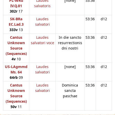
PL-WRu
Laudes
[none]
53:36
IV.Q.81
salvatoris
302r
17
SK-BRa
Laudes
53:36
d12
EC.Lad.3
salvatori
333v
13
Cantus
Laudes
In die sancto
53:36
d12
Unknown
salvatori voce
resurrectionis
Source
dni nostri
(Sequences)
4v
10
US-LAgmmd
Laudes
[none]
53:36
d12
Ms. 64
salvatori
64rb
09
Cantus
Laudes
Dominica
53:36
d12
Unknown
salvatori
sancta
Source
paschae
(Sequences)
50v
11