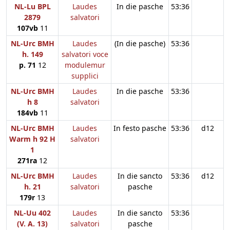
NL-Lu BPL
Laudes
In die pasche
53:36
2879
salvatori
107vb
11
NL-Urc BMH
Laudes
(In die pasche)
53:36
h. 149
salvatori voce
p. 71
12
modulemur
supplici
NL-Urc BMH
Laudes
In die pasche
53:36
h 8
salvatori
184vb
11
NL-Urc BMH
Laudes
In festo pasche
53:36
d12
Warm h 92 H
salvatori
1
271ra
12
NL-Urc BMH
Laudes
In die sancto
53:36
d12
h. 21
salvatori
pasche
179r
13
NL-Uu 402
Laudes
In die sancto
53:36
(V. A. 13)
salvatori
pasche