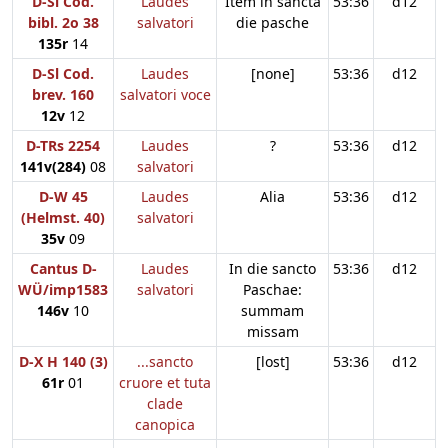
D-Sl Cod.
Laudes
Item in sancta
53:36
d12
bibl. 2o 38
salvatori
die pasche
135r
14
D-Sl Cod.
Laudes
[none]
53:36
d12
brev. 160
salvatori voce
12v
12
D-TRs 2254
Laudes
?
53:36
d12
141v(284)
08
salvatori
D-W 45
Laudes
Alia
53:36
d12
(Helmst. 40)
salvatori
35v
09
Cantus D-
Laudes
In die sancto
53:36
d12
WÜ/imp1583
salvatori
Paschae:
146v
10
summam
missam
D-X H 140 (3)
...sancto
[lost]
53:36
d12
61r
01
cruore et tuta
clade
canopica