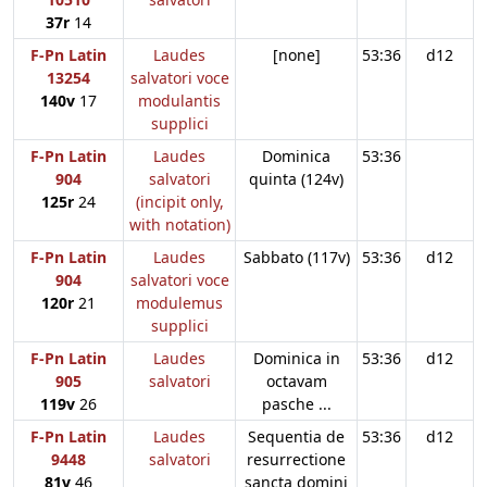
37r
14
F-Pn Latin
Laudes
[none]
53:36
d12
13254
salvatori voce
140v
17
modulantis
supplici
F-Pn Latin
Laudes
Dominica
53:36
904
salvatori
quinta (124v)
125r
24
(incipit only,
with notation)
F-Pn Latin
Laudes
Sabbato (117v)
53:36
d12
904
salvatori voce
120r
21
modulemus
supplici
F-Pn Latin
Laudes
Dominica in
53:36
d12
905
salvatori
octavam
119v
26
pasche ...
F-Pn Latin
Laudes
Sequentia de
53:36
d12
9448
salvatori
resurrectione
81v
46
sancta domini