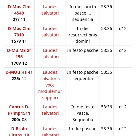
D-Mbs Clm
Laudes
In die sancto
53:36
4548
salvatori
pasce ...
27r
11
sequencia
D-Mbs Clm
Laudes
In die
53:36
d12
7919
salvatori
resurrectionis
157v
11
domini
D-Mu MS 2°
Laudes
In festo pasche
53:36
d12
156
salvatori
170v
12
D-MÜu Hs 41
Laudes
In festo pasche
53:36
225r
12
salvatoris
sequentia
voce
modulemur
supplici
Cantus D-
Laudes
In die festo
53:36
d12
P/imp1511
salvatori
Pasce.
200r
08
Sequentia
D-Rs 4o
Laudes
In die pasche
53:36
d12
Liturg. 19
salvatori