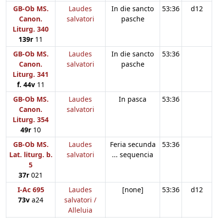
GB-Ob MS.
Laudes
In die sancto
53:36
d12
Canon.
salvatori
pasche
Liturg. 340
139r
11
GB-Ob MS.
Laudes
In die sancto
53:36
Canon.
salvatori
pasche
Liturg. 341
f. 44v
11
GB-Ob MS.
Laudes
In pasca
53:36
Canon.
salvatori
Liturg. 354
49r
10
GB-Ob MS.
Laudes
Feria secunda
53:36
Lat. liturg. b.
salvatori
... sequencia
5
37r
021
I-Ac 695
Laudes
[none]
53:36
d12
73v
a24
salvatori /
Alleluia