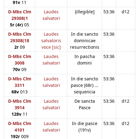
91v
11
D-Mbs Clm
Laudes
{illegible]
53:36
d12
29308(1
salvatori
5r (4r)
05
D-Mbs Clm
Laudes
In die sancto
53:36
29308(18
salvatoris
dominicae
2r
09
voce [sic]
resurrectionis
D-Mbs Clm
Laudes
In pascha
53:36
3008
salvatori
domini
70v
09
D-Mbs Clm
Laudes
In die sancto
53:36
3311
salvatori
pasce (68r) ...
68v
013
sequencia
D-Mbs Clm
Laudes
De sancta
53:36
d12
3914
salvatori
Pasce
128v
11
D-Mbs Clm
Laudes
In die pasce
53:36
d12
4101
salvatori
(191v)
192r
009