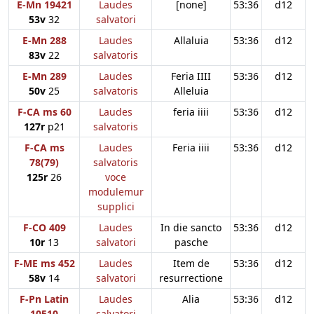
E-Mn 19421
Laudes
[none]
53:36
d12
53v
32
salvatori
E-Mn 288
Laudes
Allaluia
53:36
d12
83v
22
salvatoris
E-Mn 289
Laudes
Feria IIII
53:36
d12
50v
25
salvatoris
Alleluia
F-CA ms 60
Laudes
feria iiii
53:36
d12
127r
p21
salvatoris
F-CA ms
Laudes
Feria iiii
53:36
d12
78(79)
salvatoris
125r
26
voce
modulemur
supplici
F-CO 409
Laudes
In die sancto
53:36
d12
10r
13
salvatori
pasche
F-ME ms 452
Laudes
Item de
53:36
d12
58v
14
salvatori
resurrectione
F-Pn Latin
Laudes
Alia
53:36
d12
10510
salvatori