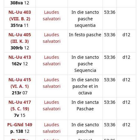
308va
12
NL-Uu 403
Laudes
In die sancto
53:36
(VIII. B. 2)
salvatori
pasche
351ra
11
sequentia
NL-Uu 405
Laudes
In festo pasche
53:36
d12
(III. K. 3)
salvatori
309rb
12
NL-Uu 413
Laudes
In die sancto
53:36
d12
162v
12
salvatori
pasche
Sequencia
NL-Uu 415
Laudes
In die sancto
53:36
d12
(VI. A. 1)
salvatori
pasche et in
213r
07
octava
NL-Uu 417
Laudes
In die sancta
53:36
d12
(5. C. 19)
salvatori
Paschae
7v
15
PL-GNd 149
Laudes
In die sancto
53:36
d12
p. 138
12
salvatori
paschae