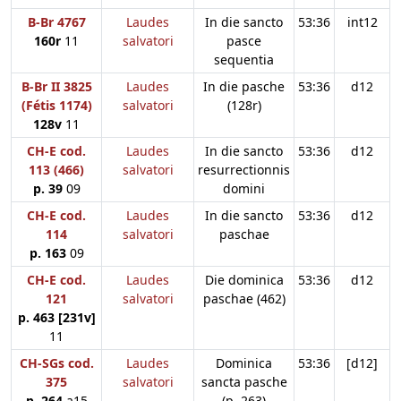
B-Br 4767
Laudes
In die sancto
53:36
int12
160r
11
salvatori
pasce
sequentia
B-Br II 3825
Laudes
In die pasche
53:36
d12
(Fétis 1174)
salvatori
(128r)
128v
11
CH-E cod.
Laudes
In die sancto
53:36
d12
113 (466)
salvatori
resurrectionnis
p. 39
09
domini
CH-E cod.
Laudes
In die sancto
53:36
d12
114
salvatori
paschae
p. 163
09
CH-E cod.
Laudes
Die dominica
53:36
d12
121
salvatori
paschae (462)
p. 463 [231v]
11
CH-SGs cod.
Laudes
Dominica
53:36
[d12]
375
salvatori
sancta pasche
p. 264
a15
(p. 263)