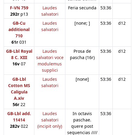
F-VN 759
Laudes
Feria secunda
53:36
292r
p13
salvatori
GB-Cu
Laudes
[none; ]
53:36
d12
additional
salvatori
710
61r
031
GB-Lbl Royal
Laudes
Prosa de
53:36
d12
8 C. XIII
salvatori voce
pascha (16r)
16v
07
modulemus
supplici
GB-Lbl
Laudes
[none]
53:36
d12
Cotton MS
salvatori
Caligula
A.xiv
56r
22
GB-Lbl add.
Laudes
In octavis
53:36
11414
salvatori
paschae.
282v
022
(incipit only)
quere post
sequencias ////