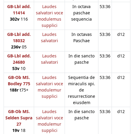
GB-Lbl add.
Laudes
In octava
53:36
11414
salvatori voce
paschae
302v
116
modulemus
sequencia
supplici
GB-Lbl add.
Laudes
In octavas
53:36
d12
18032
salvatori
Paschae
236v
05
GB-Lbl add.
Laudes
In die sancto
53:36
d12
24680
salvatori
pasche
53v
10
GB-Ob MS.
Laudes
Sequentia de
53:36
d12
Bodley 775
salvatori voce
miraculis xpi.
188r
t75+
modulemur
de
supplici
resurrectione
eiusdem
GB-Ob MS.
Laudes
In die sancto
53:36
d12
Selden Supra
salvatori voce
pasche
27
modulemur
19v
18
supplici