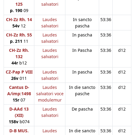
125
salvatori
p. 190
09
CH-Zz Rh. 14
Laudes
In sancto
53:36
54v
12
salvatori
pascha
CH-Zz Rh. 55
Laudes
In pascha
53:36
p. 211
11
salvatori
CH-Zz Rh.
Laudes
In Pascha
53:36
d12
132
salvatori
44r
b12
CZ-Pap P VIII
Laudes
In pascha
53:36
d12
26v
011
salvatori
Cantus D-
Laudes
In die sancto
53:36
d12
A/imp:1498
salvatori voce
pasche
15r
07
modulemur
D-AAd 13
Laudes
De pascha
53:36
d12
(XII)
salvatori
158v
b074
D-B MUS.
Laudes
In die sancto
53:36
d12