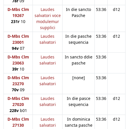
78r
09
D-Mbs Clm
Laudes
In die sancto
53:36
d12
19267
salvatori voce
Pasche
231r
10
modulemur
supplici
D-Mbs Clm
Laudes
In die pasche
53:36
d12
23001
salvatori
sequencia
94v
07
D-Mbs Clm
Laudes
In sancto ddie
53:36
23063
salvatori
pasche
39r
10
D-Mbs Clm
Laudes
[none]
53:36
23270
salvatori
70v
09
D-Mbs Clm
Laudes
In die pasce
53:36
d12
27020
salvatori
sequencia
228v
b01
D-Mbs Clm
Laudes
In dominica
53:36
d12
27130
salvatori
sancta pasche