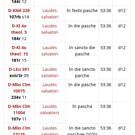
144r
12
D-KNd 226
Laudes
In festo pasche
53:36
d12
107rb
s14
salvatori
D-Kl 4o
Laudes
In die pasche
53:36
d12
theol. 5
salvatori
184r
12
D-Kl 4o
Laudes
In sancto die
53:36
d12
theol. 15
salvatori
pasche
181r
15
D-LEu 391
Laudes
In die sancto
53:36
d12
xvii/3r
09
salvatori
parche
D-Mbs Clm
Laudes
In die pasche
53:36
d12
10075
salvatori
234v
11
D-Mbs Clm
Laudes
In pascha
53:36
11004
salvatoris
107v
11
D-Mbs Clm
Laudes
In die sancto
53:36
d12
13125
salvatori
paschae (107r)