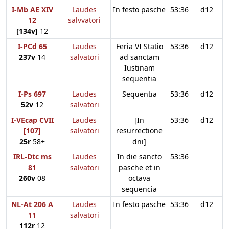
I-Mb AE XIV
Laudes
In festo pasche
53:36
d12
12
salvvatori
[134v]
12
I-PCd 65
Laudes
Feria VI Statio
53:36
d12
237v
14
salvatori
ad sanctam
Iustinam
sequentia
I-Ps 697
Laudes
Sequentia
53:36
d12
52v
12
salvatori
I-VEcap CVII
Laudes
[In
53:36
d12
[107]
salvatori
resurrectione
25r
58+
dni]
IRL-Dtc ms
Laudes
In die sancto
53:36
81
salvatori
pasche et in
260v
08
octava
sequencia
NL-At 206 A
Laudes
In festo pasche
53:36
d12
11
salvatori
112r
12