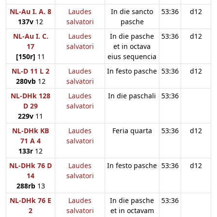
NL-Au I. A. 8
Laudes
In die sancto
53:36
d12
137v
12
salvatori
pasche
NL-Au I. C.
Laudes
In die pasche
53:36
d12
17
salvatori
et in octava
[150r]
11
eius sequencia
NL-D 11 L 2
Laudes
In festo pasche
53:36
d12
280vb
12
salvatori
NL-DHk 128
Laudes
In die paschali
53:36
D 29
salvatori
229v
11
NL-DHk KB
Laudes
Feria quarta
53:36
d12
71 A 4
salvatori
133r
12
NL-DHk 76 D
Laudes
In festo pasche
53:36
d12
14
salvatori
288rb
13
NL-DHk 76 E
Laudes
In die pasche
53:36
2
salvatori
et in octavam