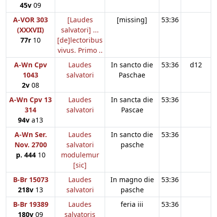
45v
09
A-VOR 303
[Laudes
[missing]
53:36
(XXXVII)
salvatori] ...
77r
10
[de]lectoribus
vivus. Primo ..
A-Wn Cpv
Laudes
In sancto die
53:36
d12
1043
salvatori
Paschae
2v
08
A-Wn Cpv 13
Laudes
In sancta die
53:36
314
salvatori
Pascae
94v
a13
A-Wn Ser.
Laudes
In sancto die
53:36
Nov. 2700
salvatori
pasche
p. 444
10
modulemur
[sic]
B-Br 15073
Laudes
In magno die
53:36
218v
13
salvatori
pasche
B-Br 19389
Laudes
feria iii
53:36
180v
09
salvatoris