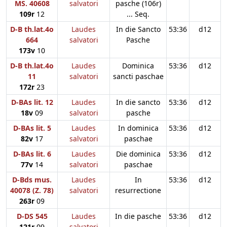
MS. 40608
salvatori
pasche (106r)
109r
12
... Seq.
D-B th.lat.4o
Laudes
In die Sancto
53:36
d12
664
salvatori
Pasche
173v
10
D-B th.lat.4o
Laudes
Dominica
53:36
d12
11
salvatori
sancti paschae
172r
23
D-BAs lit. 12
Laudes
In die sancto
53:36
d12
18v
09
salvatori
pasche
D-BAs lit. 5
Laudes
In dominica
53:36
d12
82v
17
salvatori
paschae
D-BAs lit. 6
Laudes
Die dominica
53:36
d12
77v
14
salvatori
paschae
D-Bds mus.
Laudes
In
53:36
d12
40078 (Z. 78)
salvatori
resurrectione
263r
09
D-DS 545
Laudes
In die pasche
53:36
d12
121r
09
salvatori