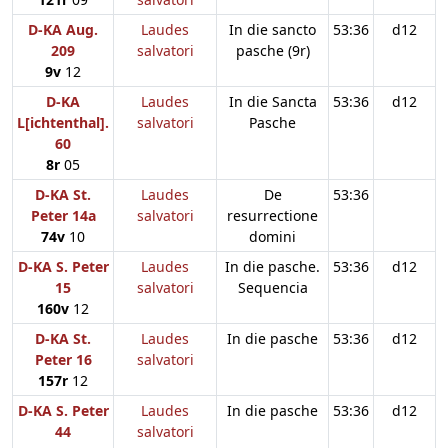
D-KA Aug.
Laudes
In die sancto
53:36
d12
209
salvatori
pasche (9r)
9v
12
D-KA
Laudes
In die Sancta
53:36
d12
L[ichtenthal].
salvatori
Pasche
60
8r
05
D-KA St.
Laudes
De
53:36
Peter 14a
salvatori
resurrectione
74v
10
domini
D-KA S. Peter
Laudes
In die pasche.
53:36
d12
15
salvatori
Sequencia
160v
12
D-KA St.
Laudes
In die pasche
53:36
d12
Peter 16
salvatori
157r
12
D-KA S. Peter
Laudes
In die pasche
53:36
d12
44
salvatori