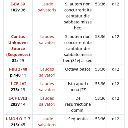
I-BV 39
Laude
Si autem non
53:36
d12
102v
36
salvatoris
concurrerit ita
cantatur die
sabbato missa
hec.
Cantus
Laudes
Si autem non
53:36
d12
Unknown
salvatori
concurrerit ita
Source
cantatur die
(Sequences)
sabbato missa
82r
29
hec (81v) ... seq
I-Bu 2748
Laudes
Octava pasce
53:36
d12
p.140
11
salvatori
I-CF LVI
Laudes
Ista apud i
53:36
d12
275r
13
salvatori
nona [??]
I-CF LVIII
Laudes
De
53:36
d12
283v
14
salvatori
resurrectione
domini
I-MOd O. I. 7
Laude
Sequentia
53:36
d12
215r
45
salvatoris