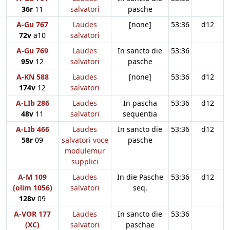
36r
11
salvatori
pasche
A-Gu 767
Laudes
[none]
53:36
d12
72v
a10
salvatori
A-Gu 769
Laudes
In sancto die
53:36
95v
12
salvatori
pasche
A-KN 588
Laudes
[none]
53:36
d12
174v
12
salvatori
A-LIb 286
Laudes
In pascha
53:36
d12
48v
11
salvatori
sequentia
A-LIb 466
Laudes
In sancto die
53:36
d12
58r
09
salvatori voce
pasche
modulemur
supplici
A-M 109
Laudes
In die Pasche
53:36
d12
(olim 1056)
salvatori
seq.
128v
09
A-VOR 177
Laudes
In sancto die
53:36
(XC)
salvatori
paschae