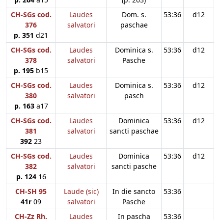
CH-SGs cod.
Laudes
Dom. s.
53:36
d12
376
salvatori
paschae
p. 351
d21
CH-SGs cod.
Laudes
Dominica s.
53:36
d12
378
salvatori
Pasche
p. 195
b15
CH-SGs cod.
Laudes
Dominica s.
53:36
d12
380
salvatori
pasch
p. 163
a17
CH-SGs cod.
Laudes
Dominica
53:36
d12
381
salvatori
sancti paschae
392
23
CH-SGs cod.
Laudes
Dominica
53:36
d12
382
salvatori
sancti pasche
p. 124
16
CH-SH 95
Laude (sic)
In die sancto
53:36
41r
09
salvatori
Pasche
CH-Zz Rh.
Laudes
In pascha
53:36