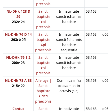
preconis
NL-DHk 128 D
Sancti
In nativitate
53:163
29
baptiste
sancti iohannis
232v
24
xpi
baptiste
preconis
NL-DHk 76 D 14
Sancti
In nativitate
53:163
d05
293rb
25
baptiste
sancti Iohannis
Xpi
baptiste
praeconis
sequentia
NL-DHk 76 E 2
Sancti
In nativitate
53:163
200v
23
baptiste
sancti iohannis
xpi
baptiste
preconis
NL-DHk 78 A 33
Alleluya |
Dominica infra
53:163
d05
215v
22
Sancti
octavam et in
baptiste
octavis (sic)
Cristi
praeconis
Cantus
Sancti
In nativitate
53:163
d05