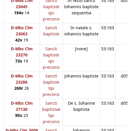
D-Mbs Clm
Sancti
In festo sancti
53:163
d05
23045
baptiste
Iohannis baptiste
194v
14
xpi
sequentia
preconis
D-Mbs Clm
Sancti
In natale s.
53:163
23063
baptiste
iohannis baptiste
42v
19
D-Mbs Clm
Sancti
[none]
53:163
23270
baptiste
73v
19
xpi
preconis
D-Mbs Clm
Sancti
Johannis baptiste
53:163
d05
23286
baptiste
269r
26
Xpi
preconis
D-Mbs Clm
Sancti
De s. Iohanne
53:163
d05
27130
baptistae
baptista
95v
23
Xpi
preconis
D-Mbs Clm 3008
Sancti
Iohannis
53:163