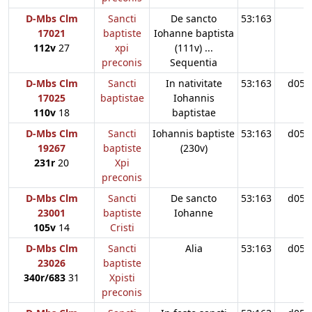
D-Mbs Clm
Sancti
De sancto
53:163
17021
baptiste
Iohanne baptista
112v
27
xpi
(111v) ...
preconis
Sequentia
D-Mbs Clm
Sancti
In nativitate
53:163
d05
17025
baptistae
Iohannis
110v
18
baptistae
D-Mbs Clm
Sancti
Iohannis baptiste
53:163
d05
19267
baptiste
(230v)
231r
20
Xpi
preconis
D-Mbs Clm
Sancti
De sancto
53:163
d05
23001
baptiste
Iohanne
105v
14
Cristi
D-Mbs Clm
Sancti
Alia
53:163
d05
23026
baptiste
340r/683
31
Xpisti
preconis