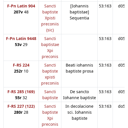
F-Pn Latin 904
Sancti
[Iohannis
53:163
d05
207v
48
baptiste
baptistae]
Xpisti
Sequentia
preconiis
(sic)
F-Pn Latin 9448
Sancti
53:163
d05
53v
29
baptistae
Xpi
preconis
F-RS 224
Sancti
Beati iohannis
53:163
d05
252r
10
baptiste
baptiste prosa
xpisti
preconiis
F-RS 285 (169)
Sancti
De sancto
53:163
d05
55r
32
baptiste
Iohanne baptiste
F-RS 227 (122)
Sancti
In decolacione
53:163
do5
280r
28
baptiste
sci. Iohannis
Xpi
baptiste
preconis