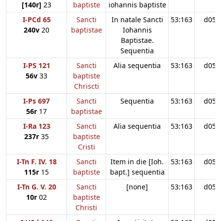
[140r]
23
baptiste
iohannis baptiste
I-PCd 65
Sancti
In natale Sancti
53:163
d05
240v
20
baptistae
Iohannis
Baptistae.
Sequentia
I-PS 121
Sancti
Alia sequentia
53:163
d05
56v
33
baptiste
Chriscti
I-Ps 697
Sancti
Sequentia
53:163
d05
56r
17
baptistae
I-Ra 123
Sancti
Alia sequentia
53:163
d05
237r
35
baptiste
Cristi
I-Tn F. IV. 18
Sancti
Item in die [Ioh.
53:163
d05
115r
15
baptiste
bapt.] sequentia
I-Tn G. V. 20
Sancti
[none]
53:163
d05
10r
02
baptiste
Christi