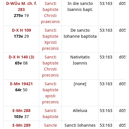
D-WÜu M. ch. f.
Sancti
In die sancto
53:163
d05
283
baptiste
Ioannis bapt.
275v
19
Christi
praeconis
D-X H 109
Sancti
De sancto
53:163
d05
173v
29
baptiste
Iohanne baptista
Xpristi
preconis
D-X H 140 (3)
Sancti
Nativitatis
53:163
d05
65v
08
baptiste
Ioannis
Christi
preconis
E-Mn 19421
Sancti
[none]
53:163
d05
64r
50
baptiste
xpisti
preconis
E-Mn 288
Sancti
Alleluia
53:163
d05
103v
37
baptiste
E-Mn 289
Sancte
Sancti Iohannes
53:163
d05