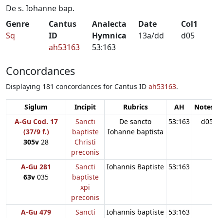
De s. Iohanne bap.
Genre
Cantus
Analecta
Date
Col1
Sq
ID
Hymnica
13a/dd
d05
ah53163
53:163
Concordances
Displaying 181 concordances for Cantus ID
ah53163
.
Siglum
Incipit
Rubrics
AH
Notes:
A-Gu Cod. 17
Sancti
De sancto
53:163
d05
(37/9 f.)
baptiste
Iohanne baptista
305v
28
Christi
preconis
A-Gu 281
Sancti
Iohannis Baptiste
53:163
63v
035
baptiste
xpi
preconis
A-Gu 479
Sancti
Iohannis baptiste
53:163