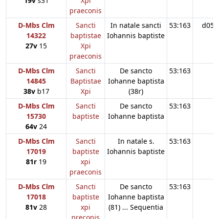
19v
s31
Xpi
praeconis
D-Mbs Clm
Sancti
In natale sancti
53:163
d05
14322
baptistae
Iohannis baptiste
27v
15
Xpi
praeconis
D-Mbs Clm
Sancti
De sancto
53:163
14845
Baptistae
Iohanne baptista
38v
b17
Xpi
(38r)
D-Mbs Clm
Sancti
De sancto
53:163
15730
baptiste
Iohanne baptista
64v
24
D-Mbs Clm
Sancti
In natale s.
53:163
17019
baptiste
Iohannis baptiste
81r
19
xpi
praeconis
D-Mbs Clm
Sancti
De sancto
53:163
17018
baptiste
Iohanne baptista
81v
28
xpi
(81) ... Sequentia
preconis