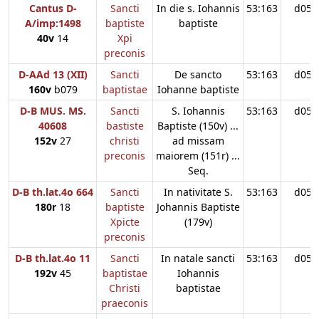
Cantus D-
Sancti
In die s. Iohannis
53:163
d05
A/imp:1498
baptiste
baptiste
40v
14
Xpi
preconis
D-AAd 13 (XII)
Sancti
De sancto
53:163
d05
160v
b079
baptistae
Iohanne baptiste
D-B MUS. MS.
Sancti
S. Iohannis
53:163
d05
40608
bastiste
Baptiste (150v) ...
152v
27
christi
ad missam
preconis
maiorem (151r) ...
Seq.
D-B th.lat.4o 664
Sancti
In nativitate S.
53:163
d05
180r
18
baptiste
Johannis Baptiste
Xpicte
(179v)
preconis
D-B th.lat.4o 11
Sancti
In natale sancti
53:163
d05
192v
45
baptistae
Iohannis
Christi
baptistae
praeconis