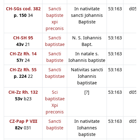
CH-SGs cod. 382
Sancti
In nativitate
53:163
d05
p. 150
34
baptiste
sancti Johannis
xpi
Baptiste
preconis
CH-SH 95
Sancti
N. S. Iohannis
53:163
43v
21
baptistae
Bapt.
CH-Zz Rh. 14
Sancti
In natale s.
53:163
57r
24
baptiste
Iohannis baptiste
CH-Zz Rh. 55
Sancti
Nativitas sancti
53:163
p. 224
22
baptistae
Iohannis
baptistae
CH-Zz Rh. 132
Sci
[?]
53:163
d05
53v
b23
baptistae
Xpi
preconis
CZ-Pap P VIII
Sancti
In nativitate
53:163
d05
82v
031
baptiste
Iohannes
baptiste