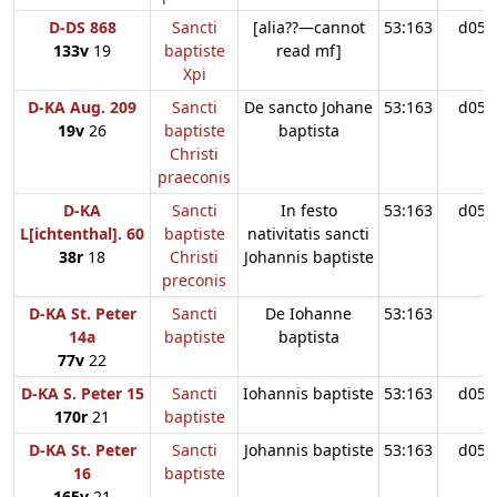
D-DS 868
Sancti
[alia??—cannot
53:163
d05
133v
19
baptiste
read mf]
Xpi
D-KA Aug. 209
Sancti
De sancto Johane
53:163
d05
19v
26
baptiste
baptista
Christi
praeconis
D-KA
Sancti
In festo
53:163
d05
L[ichtenthal]. 60
baptiste
nativitatis sancti
38r
18
Christi
Johannis baptiste
preconis
D-KA St. Peter
Sancti
De Iohanne
53:163
14a
baptiste
baptista
77v
22
D-KA S. Peter 15
Sancti
Iohannis baptiste
53:163
d05
170r
21
baptiste
D-KA St. Peter
Sancti
Johannis baptiste
53:163
d05
16
baptiste
165v
21