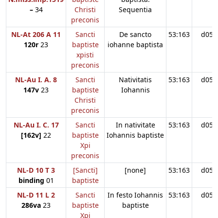
–
34
Christi
Sequentia
preconis
NL-At 206 A 11
Sancti
De sancto
53:163
d05
120r
23
baptiste
iohanne baptista
xpisti
preconis
NL-Au I. A. 8
Sancti
Nativitatis
53:163
d05
147v
23
baptiste
Iohannis
Christi
preconis
NL-Au I. C. 17
Sancti
In nativitate
53:163
d05
[162v]
22
baptiste
Iohannis baptiste
Xpi
preconis
NL-D 10 T 3
[Sancti]
[none]
53:163
d05
binding
01
baptiste
NL-D 11 L 2
Sancti
In festo Iohannis
53:163
d05
286va
23
baptiste
baptiste
Xpi