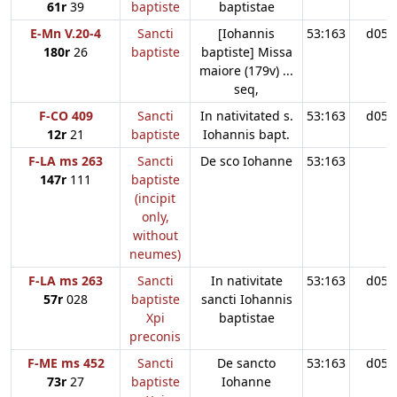
61r
39
baptiste
baptistae
E-Mn V.20-4
Sancti
[Iohannis
53:163
d05
180r
26
baptiste
baptiste] Missa
maiore (179v) ...
seq,
F-CO 409
Sancti
In nativitated s.
53:163
d05
12r
21
baptiste
Iohannis bapt.
F-LA ms 263
Sancti
De sco Iohanne
53:163
147r
111
baptiste
(incipit
only,
without
neumes)
F-LA ms 263
Sancti
In nativitate
53:163
d05
57r
028
baptiste
sancti Iohannis
Xpi
baptistae
preconis
F-ME ms 452
Sancti
De sancto
53:163
d05
73r
27
baptiste
Iohanne