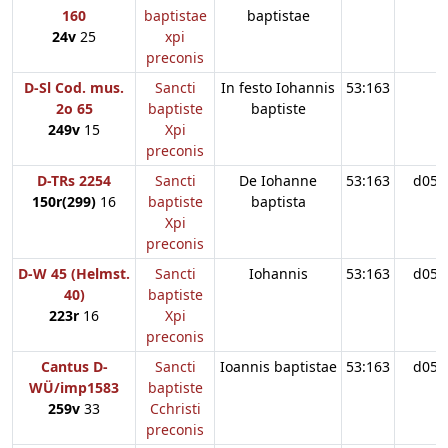
160
baptistae
baptistae
24v
25
xpi
preconis
D-Sl Cod. mus.
Sancti
In festo Iohannis
53:163
2o 65
baptiste
baptiste
249v
15
Xpi
preconis
D-TRs 2254
Sancti
De Iohanne
53:163
d05
150r(299)
16
baptiste
baptista
Xpi
preconis
D-W 45 (Helmst.
Sancti
Iohannis
53:163
d05
40)
baptiste
223r
16
Xpi
preconis
Cantus D-
Sancti
Ioannis baptistae
53:163
d05
WÜ/imp1583
baptiste
259v
33
Cchristi
preconis