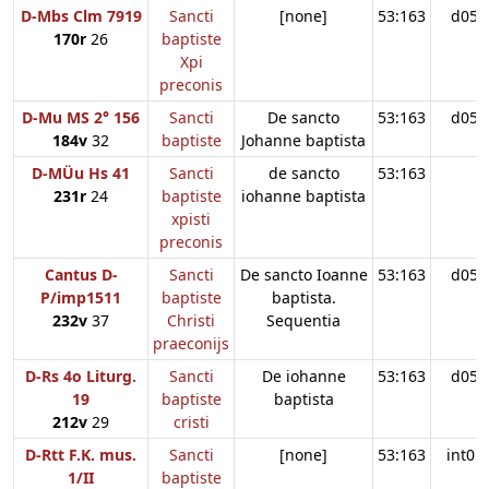
D-Mbs Clm 7919
Sancti
[none]
53:163
d05
170r
26
baptiste
Xpi
preconis
D-Mu MS 2° 156
Sancti
De sancto
53:163
d05
184v
32
baptiste
Johanne baptista
D-MÜu Hs 41
Sancti
de sancto
53:163
231r
24
baptiste
iohanne baptista
xpisti
preconis
Cantus D-
Sancti
De sancto Ioanne
53:163
d05
P/imp1511
baptiste
baptista.
232v
37
Christi
Sequentia
praeconijs
D-Rs 4o Liturg.
Sancti
De iohanne
53:163
d05
19
baptiste
baptista
212v
29
cristi
D-Rtt F.K. mus.
Sancti
[none]
53:163
int05
1/II
baptiste