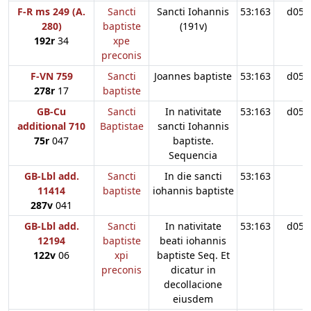
F-R ms 249 (A.
Sancti
Sancti Iohannis
53:163
d05
280)
baptiste
(191v)
192r
34
xpe
preconis
F-VN 759
Sancti
Joannes baptiste
53:163
d05
278r
17
baptiste
GB-Cu
Sancti
In nativitate
53:163
d05
additional 710
Baptistae
sancti Iohannis
75r
047
baptiste.
Sequencia
GB-Lbl add.
Sancti
In die sancti
53:163
11414
baptiste
iohannis baptiste
287v
041
GB-Lbl add.
Sancti
In nativitate
53:163
d05
12194
baptiste
beati iohannis
122v
06
xpi
baptiste Seq. Et
preconis
dicatur in
decollacione
eiusdem