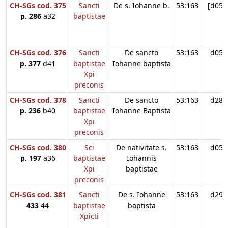
CH-SGs cod. 375
Sancti
De s. Iohanne b.
53:163
[d05]
p. 286
a32
baptistae
CH-SGs cod. 376
Sancti
De sancto
53:163
d05
p. 377
d41
baptistae
Iohanne baptista
Xpi
preconis
CH-SGs cod. 378
Sancti
De sancto
53:163
d28
p. 236
b40
baptistae
Iohanne Baptista
Xpi
preconis
CH-SGs cod. 380
Sci
De nativitate s.
53:163
d05
p. 197
a36
baptistae
Iohannis
Xpi
baptistae
preconis
CH-SGs cod. 381
Sancti
De s. Iohanne
53:163
d29
433
44
baptistae
baptista
Xpicti