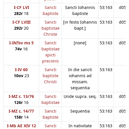
I-CF LVI
Sancti
Sancti Iohannis
53:163
d05
282r
18
baptiste
baptiste
I-CF LVIII
Sancti
[in festo Iohannis
53:163
d05
292r
20
baptistae
bapt.]
Christe
I-INTsv ms 5
Sancti
[none]
53:163
d05
74v
16
baptistae
xpicti
preconis
I-IV 60
Sancti
In die sancti
53:163
10ov
23
baptiste
iohannis ad
Christi
missam.
sequentia
I-MZ c. 13/76
Sancti
Unde supra. seq.
53:163
d05
126r
16
baptistae
I-MZ c. 14/77
Sancti
Sequentia
53:163
d05
158r
14
baptiste
I-Mb AE XIV 12
Sancti
In nativitate
53:163
d05