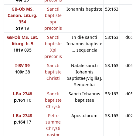
GB-Ob MS.
Sancti
Iohannis baptiste
53:163
Canon. Liturg.
baptiste
354
xpi
51v
19
preconis
GB-Ob MS. Lat.
Sancti
In die sancti
53:163
d05
liturg. b. 5
baptiste
Iohannis baptiste
101v
095
Xpi
... sequencia
preconis
I-BV 39
Sancti
Natale sancti
53:163
d05
109r
38
baptiste
Iohannis
Christi
baptistae[Vigilia].
Sequentia
I-Bu 2748
Sancti
Sancti Iohannis
53:163
d05
p.161
16
baptiste
baptistae
Chrysti
I-Bu 2748
Petre
Apostolorum
53:163
d02
p.164
17
summe
Chrysti
pastor