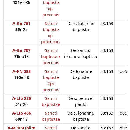
121v
036
baptiste
xpi
preconis
A-Gu 761
Sancti
De s. Iohanne
53:163
39r
25
baptiste
baptista
xpi
praeconis
A-Gu 767
Sancti
De sancto
53:163
76r
a18
baptiste x
iohanne baptista
preconis
A-KN 588
Sancti
De Iohanne
53:163
d05
190v
28
baptiste
baptiste
Xpi
preconis
A-LIb 286
Sancti
De s. petro et
53:163
51r
20
baptistae
paulo
A-LIb 466
Sancti
De s. iohanne
53:163
d05
60r
18
baptistae
baptista
A-M 109 (olim
Sancti
De sancto
53:163
d06