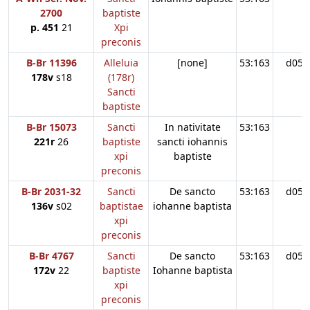
2700
baptiste
p. 451
21
Xpi
preconis
B-Br 11396
Alleluia
[none]
53:163
d05
178v
s18
(178r)
Sancti
baptiste
B-Br 15073
Sancti
In nativitate
53:163
221r
26
baptiste
sancti iohannis
xpi
baptiste
preconis
B-Br 2031-32
Sancti
De sancto
53:163
d05
136v
s02
baptistae
iohanne baptista
xpi
preconis
B-Br 4767
Sancti
De sancto
53:163
d05
172v
22
baptiste
Iohanne baptista
xpi
preconis