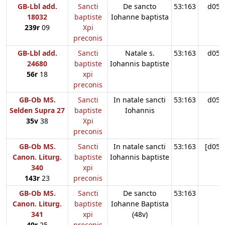
GB-Lbl add.
Sancti
De sancto
53:163
d05
18032
baptiste
Iohanne baptista
239r
09
Xpi
preconis
GB-Lbl add.
Sancti
Natale s.
53:163
d05
24680
baptiste
Iohannis baptiste
56r
18
xpi
preconis
GB-Ob MS.
Sancti
In natale sancti
53:163
d05
Selden Supra 27
baptiste
Iohannis
35v
38
Xpi
preconis
GB-Ob MS.
Sancti
In natale sancti
53:163
[d05]
Canon. Liturg.
baptiste
Iohannis baptiste
340
xpi
143r
23
preconis
GB-Ob MS.
Sancti
De sancto
53:163
Canon. Liturg.
baptiste
Iohanne Baptista
341
xpi
(48v)
49r
25
preconis