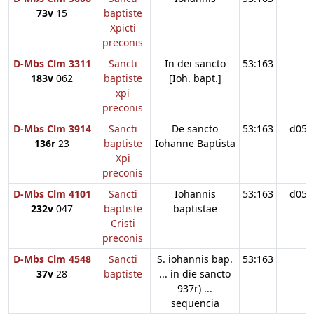
73v
15
baptiste
Xpicti
preconis
D-Mbs Clm 3311
Sancti
In dei sancto
53:163
183v
062
baptiste
[Ioh. bapt.]
xpi
preconis
D-Mbs Clm 3914
Sancti
De sancto
53:163
d05
136r
23
baptiste
Iohanne Baptista
Xpi
preconis
D-Mbs Clm 4101
Sancti
Iohannis
53:163
d05
232v
047
baptiste
baptistae
Cristi
preconis
D-Mbs Clm 4548
Sancti
S. iohannis bap.
53:163
37v
28
baptiste
... in die sancto
937r) ...
sequencia