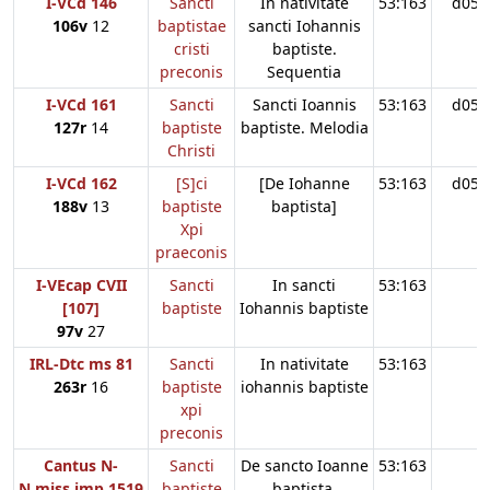
I-VCd 146
Sancti
In nativitate
53:163
d05
106v
12
baptistae
sancti Iohannis
cristi
baptiste.
preconis
Sequentia
I-VCd 161
Sancti
Sancti Ioannis
53:163
d05
127r
14
baptiste
baptiste. Melodia
Christi
I-VCd 162
[S]ci
[De Iohanne
53:163
d05
188v
13
baptiste
baptista]
Xpi
praeconis
I-VEcap CVII
Sancti
In sancti
53:163
[107]
baptiste
Iohannis baptiste
97v
27
IRL-Dtc ms 81
Sancti
In nativitate
53:163
263r
16
baptiste
iohannis baptiste
xpi
preconis
Cantus N-
Sancti
De sancto Ioanne
53:163
N.miss.imp.1519
baptiste
baptista.