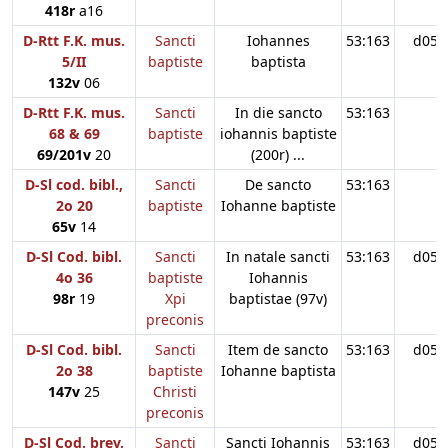
418r
a16
D-Rtt F.K. mus.
Sancti
Iohannes
53:163
d05
5/II
baptiste
baptista
132v
06
D-Rtt F.K. mus.
Sancti
In die sancto
53:163
68 & 69
baptiste
iohannis baptiste
69/201v
20
(200r) ...
D-Sl cod. bibl.,
Sancti
De sancto
53:163
2o 20
baptiste
Iohanne baptiste
65v
14
D-Sl Cod. bibl.
Sancti
In natale sancti
53:163
d05
4o 36
baptiste
Iohannis
98r
19
Xpi
baptistae (97v)
preconis
D-Sl Cod. bibl.
Sancti
Item de sancto
53:163
d05
2o 38
baptiste
Iohanne baptista
147v
25
Christi
preconis
D-Sl Cod. brev.
Sancti
Sancti Iohannis
53:163
d05