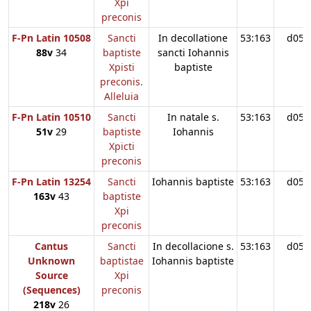
Xpi
preconis
F-Pn Latin 10508
Sancti
In decollatione
53:163
d05
88v
34
baptiste
sancti Iohannis
Xpisti
baptiste
preconis.
Alleluia
F-Pn Latin 10510
Sancti
In natale s.
53:163
d05
51v
29
baptiste
Iohannis
Xpicti
preconis
F-Pn Latin 13254
Sancti
Iohannis baptiste
53:163
d05
163v
43
baptiste
Xpi
preconis
Cantus
Sancti
In decollacione s.
53:163
d05
Unknown
baptistae
Iohannis baptiste
Source
Xpi
(Sequences)
preconis
218v
26