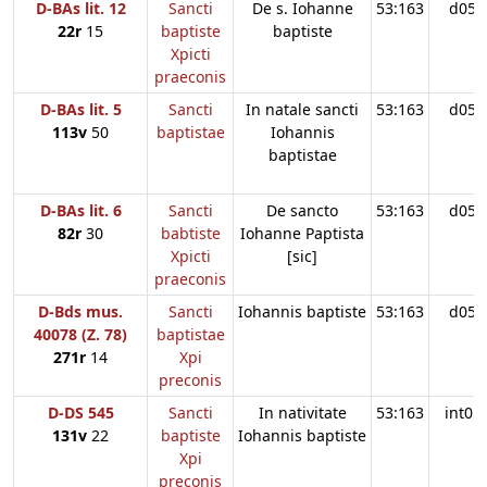
D-BAs lit. 12
Sancti
De s. Iohanne
53:163
d05
22r
15
baptiste
baptiste
Xpicti
praeconis
D-BAs lit. 5
Sancti
In natale sancti
53:163
d05
113v
50
baptistae
Iohannis
baptistae
D-BAs lit. 6
Sancti
De sancto
53:163
d05
82r
30
babtiste
Iohanne Paptista
Xpicti
[sic]
praeconis
D-Bds mus.
Sancti
Iohannis baptiste
53:163
d05
40078 (Z. 78)
baptistae
271r
14
Xpi
preconis
D-DS 545
Sancti
In nativitate
53:163
int05
131v
22
baptiste
Iohannis baptiste
Xpi
preconis