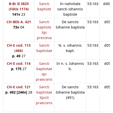
B-Br II 3825
Sancti
In nativitate
53:163
dd05
(Fétis 1174)
baptiste
sancti iohannis
141v
23
baptiste
CH-BEb A. 421
Sancti
De sancto
53:163
d05
73v
04
baptiste
Iohanne baptista
Xpi
preconia
CH-E cod. 113
Sancti
N. s. iohannis
53:163
d05
(466)
baptistae
bapt.
p. 49
27
CH-E cod. 114
Sancti
In n. s. Iohannis
53:163
d05
p. 175
27
baptistae
b.
xpi
praeconis
CH-E cod. 121
Sancti
De sancto
53:163
d05
p. 492 [246v]
28
baptistae
Iohanne baptista
Xpicti
(491)
praeconis