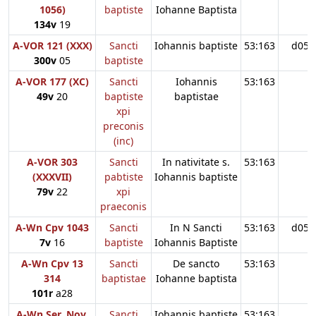
1056)
baptiste
Iohanne Baptista
134v
19
A-VOR 121 (XXX)
Sancti
Iohannis baptiste
53:163
d05
300v
05
baptiste
A-VOR 177 (XC)
Sancti
Iohannis
53:163
49v
20
baptiste
baptistae
xpi
preconis
(inc)
A-VOR 303
Sancti
In nativitate s.
53:163
(XXXVII)
pabtiste
Iohannis baptiste
79v
22
xpi
praeconis
A-Wn Cpv 1043
Sancti
In N Sancti
53:163
d05
7v
16
baptiste
Iohannis Baptiste
A-Wn Cpv 13
Sancti
De sancto
53:163
314
baptistae
Iohanne baptista
101r
a28
A-Wn Ser. Nov.
Sancti
Iohannis baptiste
53:163