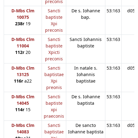
preconis
D-Mbs Clm
Sancti
De s. Iohanne
53:163
d05
10075
baptiste
bap.
238r
19
Xpi
preconis
D-Mbs Clm
Sancti
Sancti Iohannis
53:163
11004
baptiste
baptiste
112r
20
Xpicti
preconis
D-Mbs Clm
Sancti
In natale s.
53:163
d05
13125
baptistae
Iohannis
116r
a22
Xpi
baptistae
preonis
D-Mbs Clm
Sancti
De s. Iohanne
53:163
14045
baptiste
baptista
114r
15
xpi
praeconis
D-Mbs Clm
Sancti
De sancto
53:163
d05
14083
baptistae
Iohanne baptista