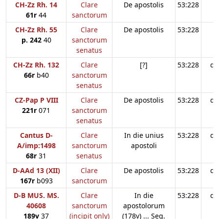
CH-Zz Rh. 14
Clare
De apostolis
53:228
61r
44
sanctorum
CH-Zz Rh. 55
Clare
De apostolis
53:228
p. 242
40
sanctorum
senatus
CH-Zz Rh. 132
Clare
[?]
53:228
d3
66r
b40
sanctorum
senatus
CZ-Pap P VIII
Clare
De apostolis
53:228
d3
221r
071
sanctorum
senatus
Cantus D-
Clare
In die unius
53:228
d3
A/imp:1498
sanctorum
apostoli
68r
31
senatus
D-AAd 13 (XII)
Clare
De apostolis
53:228
d3
167r
b093
sanctorum
D-B MUS. MS.
Clare
In die
53:228
d3
40608
sanctorum
apostolorum
189v
37
(incipit only)
(178v) ... Seq.