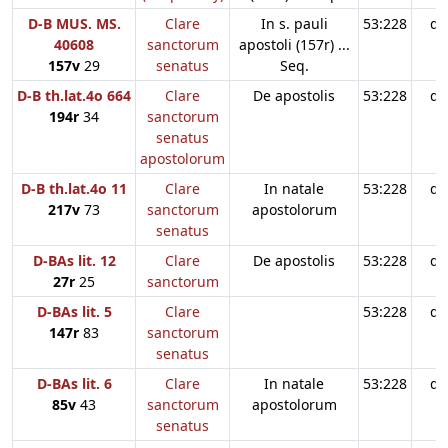
D-B MUS. MS.
Clare
In s. pauli
53:228
d3
40608
sanctorum
apostoli (157r) ...
157v
29
senatus
Seq.
D-B th.lat.4o 664
Clare
De apostolis
53:228
d3
194r
34
sanctorum
senatus
apostolorum
D-B th.lat.4o 11
Clare
In natale
53:228
d3
217v
73
sanctorum
apostolorum
senatus
D-BAs lit. 12
Clare
De apostolis
53:228
d3
27r
25
sanctorum
D-BAs lit. 5
Clare
53:228
d3
147r
83
sanctorum
senatus
D-BAs lit. 6
Clare
In natale
53:228
d3
85v
43
sanctorum
apostolorum
senatus