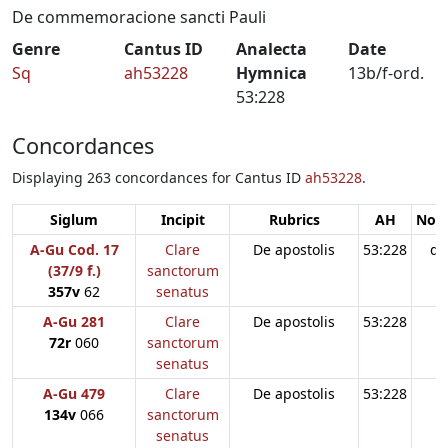
De commemoracione sancti Pauli
Genre
Cantus ID
Analecta
Date
Sq
ah53228
Hymnica
13b/f-ord.
53:228
Concordances
Displaying 263 concordances for Cantus ID
ah53228
.
Siglum
Incipit
Rubrics
AH
Note
A-Gu Cod. 17
Clare
De apostolis
53:228
d3
(37/9 f.)
sanctorum
357v
62
senatus
A-Gu 281
Clare
De apostolis
53:228
72r
060
sanctorum
senatus
A-Gu 479
Clare
De apostolis
53:228
134v
066
sanctorum
senatus