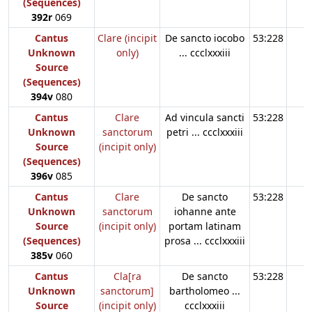
(Sequences)
392r
069
Cantus
Clare (incipit
De sancto iocobo
53:228
Unknown
only)
... ccclxxxiii
Source
(Sequences)
394v
080
Cantus
Clare
Ad vincula sancti
53:228
Unknown
sanctorum
petri ... ccclxxxiii
Source
(incipit only)
(Sequences)
396v
085
Cantus
Clare
De sancto
53:228
Unknown
sanctorum
iohanne ante
Source
(incipit only)
portam latinam
(Sequences)
prosa ... ccclxxxiii
385v
060
Cantus
Cla[ra
De sancto
53:228
Unknown
sanctorum]
bartholomeo ...
Source
(incipit only)
ccclxxxiii