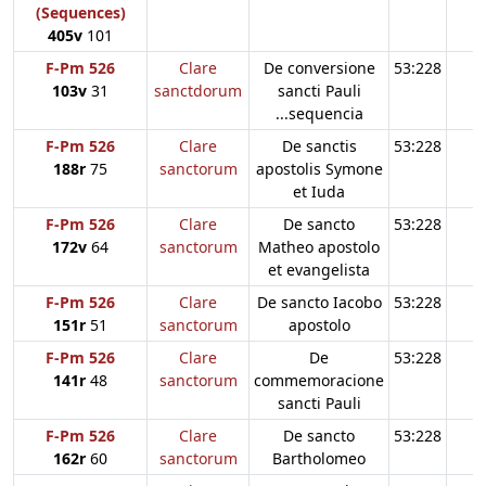
(Sequences)
405v
101
F-Pm 526
Clare
De conversione
53:228
103v
31
sanctdorum
sancti Pauli
...sequencia
F-Pm 526
Clare
De sanctis
53:228
188r
75
sanctorum
apostolis Symone
et Iuda
F-Pm 526
Clare
De sancto
53:228
172v
64
sanctorum
Matheo apostolo
et evangelista
F-Pm 526
Clare
De sancto Iacobo
53:228
151r
51
sanctorum
apostolo
F-Pm 526
Clare
De
53:228
141r
48
sanctorum
commemoracione
sancti Pauli
F-Pm 526
Clare
De sancto
53:228
162r
60
sanctorum
Bartholomeo