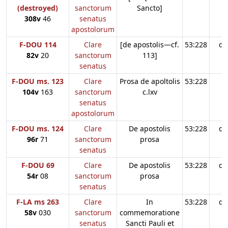
(destroyed)
sanctorum
Sancto]
308v
46
senatus
apostolorum
F-DOU 114
Clare
[de apostolis—cf.
53:228
d3
82v
20
sanctorum
113]
senatus
F-DOU ms. 123
Clare
Prosa de apoltolis
53:228
104v
163
sanctorum
c.lxv
senatus
apostolorum
F-DOU ms. 124
Clare
De apostolis
53:228
d3
96r
71
sanctorum
prosa
senatus
F-DOU 69
Clare
De apostolis
53:228
d3
54r
08
sanctorum
prosa
senatus
F-LA ms 263
Clare
In
53:228
d3
58v
030
sanctorum
commemoratione
senatus
Sancti Pauli et