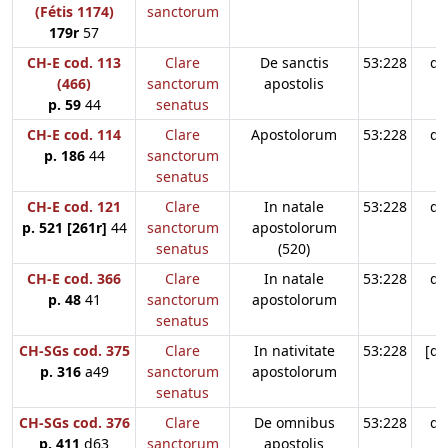
(Fétis 1174)
sanctorum
179r
57
CH-E cod. 113
Clare
De sanctis
53:228
d3
(466)
sanctorum
apostolis
p. 59
44
senatus
CH-E cod. 114
Clare
Apostolorum
53:228
d3
p. 186
44
sanctorum
senatus
CH-E cod. 121
Clare
In natale
53:228
d3
p. 521 [261r]
44
sanctorum
apostolorum
senatus
(520)
CH-E cod. 366
Clare
In natale
53:228
d3
p. 48
41
sanctorum
apostolorum
senatus
CH-SGs cod. 375
Clare
In nativitate
53:228
[d3
p. 316
a49
sanctorum
apostolorum
senatus
CH-SGs cod. 376
Clare
De omnibus
53:228
d3
p. 411
d63
sanctorum
apostolis