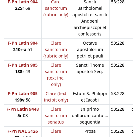
F-Pn Latin 904
Care
Sancti
53:228
225r
68
sanctorum
Bartholomei
(rubric only)
apostoli et sancti
Andoeni
archiepiscopi et
confessoris
F-Pn Latin 904
Clare
Octave
53:228
210r-a
51
sanctorum
apostolorum
(rubric only)
petri et pauli
F-Pn Latin 905
Clare
Sancti Thome
53:228
188r
43
sanctorum
apostoli Seq.
(text inc.
only)
F-Pn Latin 905
Clare (text
Fstum S. Philippi
53:228
198v
58
incipit only)
et Iacobi
F-Pn Latin 9448
Clare
In primo
53:228
d3
5r
03
sanctorum
gallorum cantu ...
senatus
sequentia
F-Pn NAL 3126
Clare
Prosa
53:228
d3