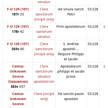
senatus
F-O 129 (107)
Clare
Ad vinula sancti
53:228
187r
53
sanctorum
Petri
(incipit only)
F-O 129 (107)
Clare
P//m apostolorum
53:228
d3
178r
42
santorum
senatus
F-O 129 (107)
Clare
S. Andree
53:228
203v
80
sanctorum
apostoli ...
(incipit only)
Require Philippi
et Iacobi
Cantus
Clare
Apostolorum
53:228
d3
Unknown
sanctorum
philippi et iacobi
Source
senatus
prosa
(Sequences)
apostolorum
383v
057
Cantus
Clare (incipit
De sancto paulo
53:228
Unknown
only)
apostolo
Source