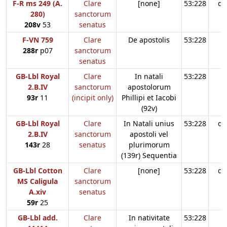
F-R ms 249 (A.
Clare
[none]
53:228
d3
280)
sanctorum
208v
53
senatus
F-VN 759
Clare
De apostolis
53:228
288r
p07
sanctorum
senatus
GB-Lbl Royal
Clare
In natali
53:228
2.B.IV
sanctorum
apostolorum
93r
11
(incipit only)
Phillipi et Iacobi
(92v)
GB-Lbl Royal
Clare
In Natali unius
53:228
d3
2.B.IV
sanctorum
apostoli vel
143r
28
senatus
plurimorum
(139r) Sequentia
GB-Lbl Cotton
Clare
[none]
53:228
d3
MS Caligula
sanctorum
A.xiv
senatus
59r
25
GB-Lbl add.
Clare
In nativitate
53:228