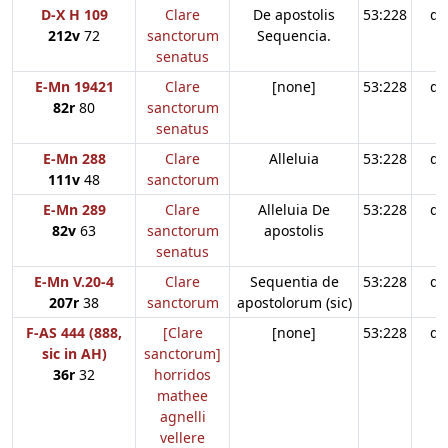
D-X H 109
Clare
De apostolis
53:228
d3
212v
72
sanctorum
Sequencia.
senatus
E-Mn 19421
Clare
[none]
53:228
d3
82r
80
sanctorum
senatus
E-Mn 288
Clare
Alleluia
53:228
d3
111v
48
sanctorum
E-Mn 289
Clare
Alleluia De
53:228
d3
82v
63
sanctorum
apostolis
senatus
E-Mn V.20-4
Clare
Sequentia de
53:228
d3
207r
38
sanctorum
apostolorum (sic)
F-AS 444 (888,
[Clare
[none]
53:228
d3
sic in AH)
sanctorum]
36r
32
horridos
mathee
agnelli
vellere