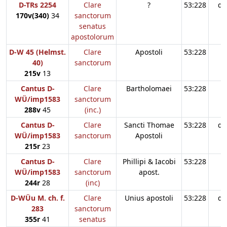
D-TRs 2254
Clare
?
53:228
d3
170v(340)
34
sanctorum
senatus
apostolorum
D-W 45 (Helmst.
Clare
Apostoli
53:228
40)
sanctorum
215v
13
Cantus D-
Clare
Bartholomaei
53:228
WÜ/imp1583
sanctorum
288v
45
(inc.)
Cantus D-
Clare
Sancti Thomae
53:228
d3
WÜ/imp1583
sanctorum
Apostoli
215r
23
Cantus D-
Clare
Phillipi & Iacobi
53:228
WÜ/imp1583
sanctorum
apost.
244r
28
(inc)
D-WÜu M. ch. f.
Clare
Unius apostoli
53:228
d3
283
sanctorum
355r
41
senatus