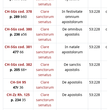
senatus
CH-SGs cod. 378
Clare
In festivitate
53:228
d3
p. 289
b60
sanctorum
omnium
senatus
apostolorum
CH-SGs cod. 380
Clare
De omnibus
53:228
d3
p. 236
a56
sanctorum
apostolis
senatus
CH-SGs cod. 381
Clare
In natale
53:228
d3
477
66
sanctorum
apostolorum
senatus
CH-SGs cod. 382
Clare
De sanctis
53:228
p. 205
68+
sanctorum
apostolis
senatus
CH-SH 95
Clare
De apostolis
53:228
47r
36
sanctorum
CH-Zz Rh. 125
Clare
De apostolis
53:228
p. 234
35
sanctorum
senatus