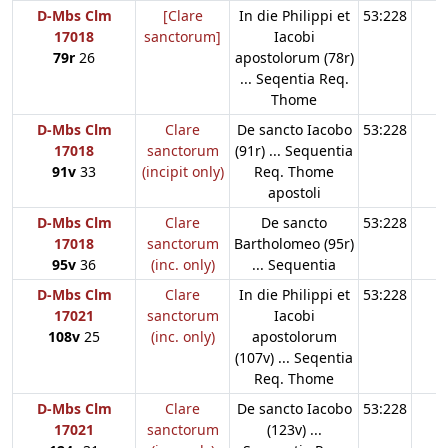
D-Mbs Clm
[Clare
In die Philippi et
53:228
17018
sanctorum]
Iacobi
79r
26
apostolorum (78r)
... Seqentia Req.
Thome
D-Mbs Clm
Clare
De sancto Iacobo
53:228
17018
sanctorum
(91r) ... Sequentia
91v
33
(incipit only)
Req. Thome
apostoli
D-Mbs Clm
Clare
De sancto
53:228
17018
sanctorum
Bartholomeo (95r)
95v
36
(inc. only)
... Sequentia
D-Mbs Clm
Clare
In die Philippi et
53:228
17021
sanctorum
Iacobi
108v
25
(inc. only)
apostolorum
(107v) ... Seqentia
Req. Thome
D-Mbs Clm
Clare
De sancto Iacobo
53:228
17021
sanctorum
(123v) ...