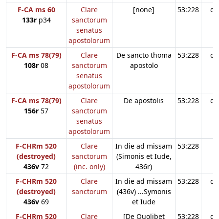
F-CA ms 60
Clare
[none]
53:228
d3
133r
p34
sanctorum
senatus
apostolorum
F-CA ms 78(79)
Clare
De sancto thoma
53:228
d3
108r
08
sanctorum
apostolo
senatus
apostolorum
F-CA ms 78(79)
Clare
De apostolis
53:228
d3
156r
57
sanctorum
senatus
apostolorum
F-CHRm 520
Clare
In die ad missam
53:228
(destroyed)
sanctorum
(Simonis et Iude,
436v
72
(inc. only)
436r)
F-CHRm 520
Clare
In die ad missam
53:228
d3
(destroyed)
sanctorum
(436v) ...Symonis
436v
69
et Iude
F-CHRm 520
Clare
[De Quolibet
53:228
d3