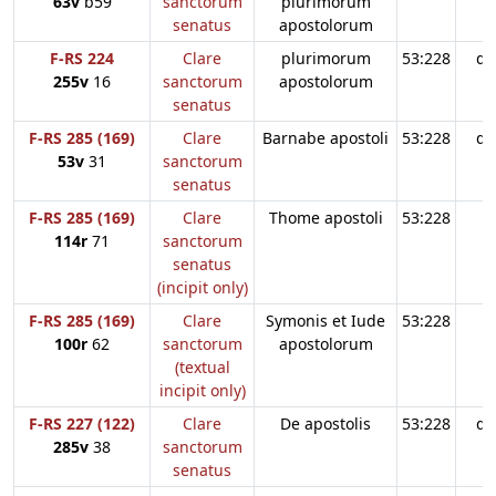
63v
b59
sanctorum
plurimorum
senatus
apostolorum
F-RS 224
Clare
plurimorum
53:228
d3
255v
16
sanctorum
apostolorum
senatus
F-RS 285 (169)
Clare
Barnabe apostoli
53:228
d3
53v
31
sanctorum
senatus
F-RS 285 (169)
Clare
Thome apostoli
53:228
114r
71
sanctorum
senatus
(incipit only)
F-RS 285 (169)
Clare
Symonis et Iude
53:228
100r
62
sanctorum
apostolorum
(textual
incipit only)
F-RS 227 (122)
Clare
De apostolis
53:228
d3
285v
38
sanctorum
senatus