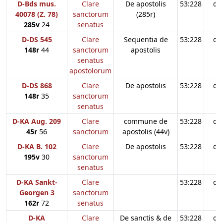
D-Bds mus.
Clare
De apostolis
53:228
d3
40078 (Z. 78)
sanctorum
(285r)
285v
24
senatus
D-DS 545
Clare
Sequentia de
53:228
d3
148r
44
sanctorum
apostolis
senatus
apostolorum
D-DS 868
Clare
De apostolis
53:228
d3
148r
35
sanctorum
senatus
D-KA Aug. 209
Clare
commune de
53:228
d3
45r
56
sanctorum
apostolis (44v)
D-KA B. 102
Clare
De apostolis
53:228
d3
195v
30
sanctorum
senatus
D-KA Sankt-
Clare
53:228
d3
Georgen 3
sanctorum
162r
72
senatus
D-KA
Clare
De sanctis & de
53:228
d3