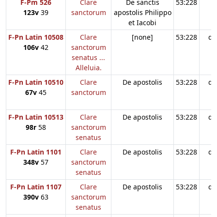
F-Pm 526
Clare
De sanctis
53:228
123v
39
sanctorum
apostolis Philippo
et Iacobi
F-Pn Latin 10508
Clare
[none]
53:228
d3
106v
42
sanctorum
senatus ...
Alleluia.
F-Pn Latin 10510
Clare
De apostolis
53:228
d2
67v
45
sanctorum
F-Pn Latin 10513
Clare
De apostolis
53:228
d3
98r
58
sanctorum
senatus
F-Pn Latin 1101
Clare
De apostolis
53:228
d3
348v
57
sanctorum
senatus
F-Pn Latin 1107
Clare
De apostolis
53:228
d3
390v
63
sanctorum
senatus