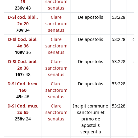
19
sanctorum
236v
48
senatus
D-Sl cod. bibl.,
Clare
De apostolis
53:228
2o 20
sanctorum
70v
34
senatus
D-Sl Cod. bibl.
Clare
De apostolis
53:228
d3
4o 36
sanctorum
109v
36
senatus
D-Sl Cod. bibl.
Clare
De apostolis
53:228
d3
2o 38
sanctorum
167r
48
senatus
D-Sl Cod. brev.
Clare
De apostolis
53:228
160
sanctorum
45r
46
senatus
D-Sl Cod. mus.
Clare
Incipit commune
53:228
2o 65
sanctorum
sanctorum et
258v
24
senatus
primo de
apostolis
sequentia