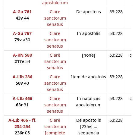
apostolorum
A-Gu 761
Clare
De apostolis
53:228
43v
44
sanctorum
senatus
A-Gu 767
Clare
In apostolis
53:228
79v
a30
sanctorum
senatus
A-KN 588
Clare
[none]
53:228
d3
217v
54
sanctorum
senatus
A-LIb 286
Clare
Item de apostolis
53:228
56v
40
sanctorum
senatus
A-LIb 466
Clare
In nataliciis
53:228
d3
63r
31
sanctorum
apostolorum
senatus
A-LIb 466 - ff.
Clare
De apostolis
53:228
234-254
sanctorum
[235v] ...
236r
05
[complete
sequencia