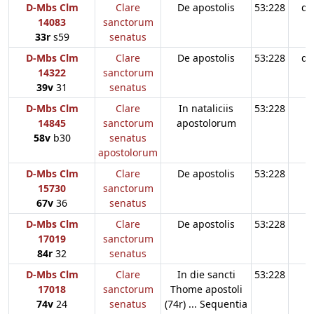
D-Mbs Clm
Clare
De apostolis
53:228
d3
14083
sanctorum
33r
s59
senatus
D-Mbs Clm
Clare
De apostolis
53:228
d3
14322
sanctorum
39v
31
senatus
D-Mbs Clm
Clare
In nataliciis
53:228
14845
sanctorum
apostolorum
58v
b30
senatus
apostolorum
D-Mbs Clm
Clare
De apostolis
53:228
15730
sanctorum
67v
36
senatus
D-Mbs Clm
Clare
De apostolis
53:228
17019
sanctorum
84r
32
senatus
D-Mbs Clm
Clare
In die sancti
53:228
17018
sanctorum
Thome apostoli
74v
24
senatus
(74r) ... Sequentia