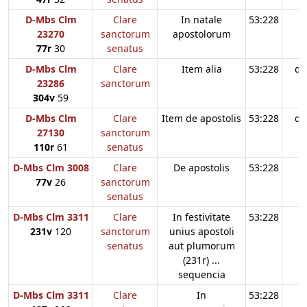
D-Mbs Clm
Clare
In natale
53:228
23270
sanctorum
apostolorum
77r
30
senatus
D-Mbs Clm
Clare
Item alia
53:228
d3
23286
sanctorum
304v
59
D-Mbs Clm
Clare
Item de apostolis
53:228
d3
27130
sanctorum
110r
61
senatus
D-Mbs Clm 3008
Clare
De apostolis
53:228
77v
26
sanctorum
senatus
D-Mbs Clm 3311
Clare
In festivitate
53:228
231v
120
sanctorum
unius apostoli
senatus
aut plumorum
(231r) ...
sequencia
D-Mbs Clm 3311
Clare
In
53:228