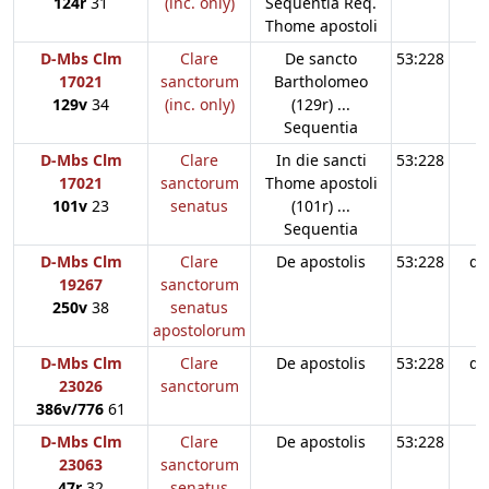
124r
31
(inc. only)
Sequentia Req.
Thome apostoli
D-Mbs Clm
Clare
De sancto
53:228
17021
sanctorum
Bartholomeo
129v
34
(inc. only)
(129r) ...
Sequentia
D-Mbs Clm
Clare
In die sancti
53:228
17021
sanctorum
Thome apostoli
101v
23
senatus
(101r) ...
Sequentia
D-Mbs Clm
Clare
De apostolis
53:228
d3
19267
sanctorum
250v
38
senatus
apostolorum
D-Mbs Clm
Clare
De apostolis
53:228
d3
23026
sanctorum
386v/776
61
D-Mbs Clm
Clare
De apostolis
53:228
23063
sanctorum
47r
32
senatus