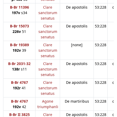
B-Br 11396
Clare
De apostolis
53:228
d3
197v
s34
sanctorum
senatus
B-Br 15073
Clare
De apostolis
53:228
226v
51
sanctorum
senatus
B-Br 19389
Clare
[none]
53:228
192v
39
sanctorum
senatus
B-Br 2031-32
Clare
De apostolis
53:228
d3
138r
s11
sanctorum
senatus
B-Br 4767
Clare
De apostolis
53:228
d3
192r
41
sanctorum
senatus
B-Br 4767
Agone
De martiribus
53:228
d3
192v
42
triumphanli
B-Br II 3825
Clare
De apostolis
53:228
d3