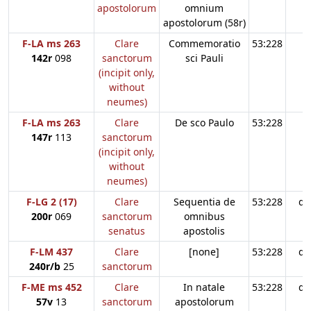
apostolorum
omnium
apostolorum (58r)
F-LA ms 263
Clare
Commemoratio
53:228
142r
098
sanctorum
sci Pauli
(incipit only,
without
neumes)
F-LA ms 263
Clare
De sco Paulo
53:228
147r
113
sanctorum
(incipit only,
without
neumes)
F-LG 2 (17)
Clare
Sequentia de
53:228
d3
200r
069
sanctorum
omnibus
senatus
apostolis
F-LM 437
Clare
[none]
53:228
d3
240r/b
25
sanctorum
F-ME ms 452
Clare
In natale
53:228
d3
57v
13
sanctorum
apostolorum