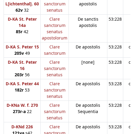
L[ichtenthal]. 60
sanctorum
apostolis
62v
32
senatus
D-KA St. Peter
Clare
De sanctis
53:228
14a
sanctorum
apostolis
85r
42
senatus
apostolorum
D-KA S. Peter 15
Clare
De apostolis
53:228
d3
205v
49
sanctorum
D-KA St. Peter
Clare
[none]
53:228
d3
16
sanctorum
203r
56
senatus
D-KA S. Peter 44
Clare
De apostolis
53:228
d3
182r
53
sanctorum
senatus
D-KNa W. f. 270
Clare
De apostolis
53:228
d3
273r-a
22
sanctorum
Sequentia
senatus
D-KNd 226
Clare
De apostolis
53:228
d3
121va
s42
sanctorum