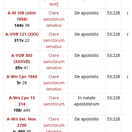
text]
A-M 109 (olim
Clare
De apostolis
53:228
d3
1056)
sanctorum
144v
39
senatus
A-VOR 121 (XXX)
Clare
De apostolis
53:228
d3
311v
22
sanctorum
senatus
A-VOR 303
Clare
De apostolis
53:228
(XXXVII)
sanctorum
85v
41
senatus
A-Wn Cpv 1043
Clare
De apostolis
53:228
d3
5r
28
sanctorum
senatus
A-Wn Cpv 13
Clare
In natale
53:228
314
sanctorum
apostolorum
108r
a45
A-Wn Ser. Nov.
Clare
De apostolis
53:228
2700
sanctorum
p. 460
36
senatus