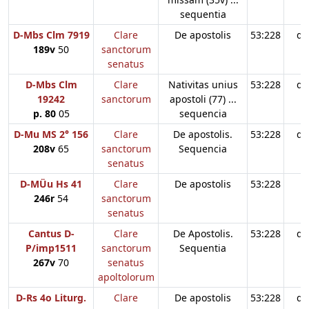
sequentia
D-Mbs Clm 7919
Clare
De apostolis
53:228
d3
189v
50
sanctorum
senatus
D-Mbs Clm
Clare
Nativitas unius
53:228
d3
19242
sanctorum
apostoli (77) ...
p. 80
05
sequencia
D-Mu MS 2° 156
Clare
De apostolis.
53:228
d3
208v
65
sanctorum
Sequencia
senatus
D-MÜu Hs 41
Clare
De apostolis
53:228
246r
54
sanctorum
senatus
Cantus D-
Clare
De Apostolis.
53:228
d3
P/imp1511
sanctorum
Sequentia
267v
70
senatus
apoltolorum
D-Rs 4o Liturg.
Clare
De apostolis
53:228
d3