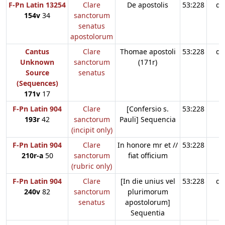
F-Pn Latin 13254
Clare
De apostolis
53:228
d3
154v
34
sanctorum
senatus
apostolorum
Cantus
Clare
Thomae apostoli
53:228
d3
Unknown
sanctorum
(171r)
Source
senatus
(Sequences)
171v
17
F-Pn Latin 904
Clare
[Confersio s.
53:228
193r
42
sanctorum
Pauli] Sequencia
(incipit only)
F-Pn Latin 904
Clare
In honore mr et //
53:228
210r-a
50
sanctorum
fiat officium
(rubric only)
F-Pn Latin 904
Clare
[In die unius vel
53:228
d3
240v
82
sanctorum
plurimorum
senatus
apostolorum]
Sequentia