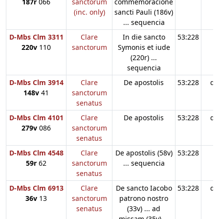
187r
066
sanctorum
commemoracione
(inc. only)
sancti Pauli (186v)
... sequencia
D-Mbs Clm 3311
Clare
In die sancto
53:228
220v
110
sanctorum
Symonis et iude
(220r) ...
sequencia
D-Mbs Clm 3914
Clare
De apostolis
53:228
d3
148v
41
sanctorum
senatus
D-Mbs Clm 4101
Clare
De apostolis
53:228
d3
279v
086
sanctorum
senatus
D-Mbs Clm 4548
Clare
De apostolis (58v)
53:228
59r
62
sanctorum
... sequencia
senatus
D-Mbs Clm 6913
Clare
De sancto Iacobo
53:228
d3
36v
13
sanctorum
patrono nostro
senatus
(33v) ... ad
missam (35v) ...