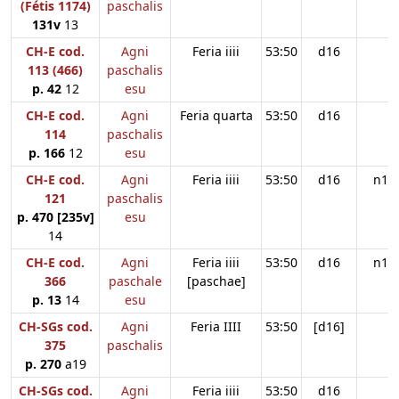
(Fétis 1174)
paschalis
131v
13
CH-E cod.
Agni
Feria iiii
53:50
d16
113 (466)
paschalis
p. 42
12
esu
CH-E cod.
Agni
Feria quarta
53:50
d16
114
paschalis
p. 166
12
esu
CH-E cod.
Agni
Feria iiii
53:50
d16
n11
121
paschalis
p. 470 [235v]
esu
14
CH-E cod.
Agni
Feria iiii
53:50
d16
n11
366
paschale
[paschae]
p. 13
14
esu
CH-SGs cod.
Agni
Feria IIII
53:50
[d16]
375
paschalis
p. 270
a19
CH-SGs cod.
Agni
Feria iiii
53:50
d16