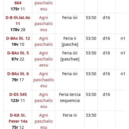
664
paschalis
175r
11
esu
D-B th.lat.4o
Agni
Feria iiii
53:50
d16
11
paschalis
178v
28
esu
D-BAs lit. 12
Agni
Feria ii
53:50
d16
n11
19v
10
paschalis
[pasche]
D-BAs lit. 5
Agni
Feria iiii
53:50
d16
n11
87v
22
paschalis
[paschae]
aesu
D-BAs lit. 6
Agni
Feria iiii
53:50
d16
n11
79r
17
paschaolis
esu
D-DS 545
Agni
Feria tercia
53:50
d16
123r
11
paschalis
sequencia
esu
D-KA St.
Agni
Feria iii
53:50
Peter 14a
paschalis
75r
12
esu