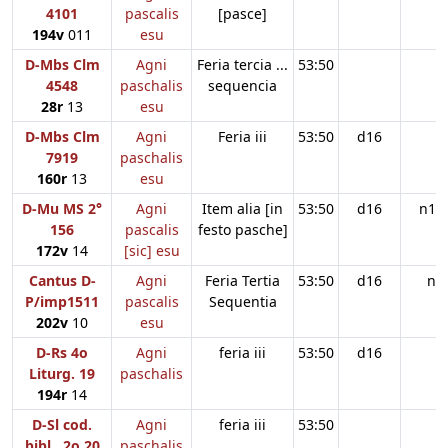
4101
pascalis
[pasce]
194v
011
esu
D-Mbs Clm
Agni
Feria tercia ...
53:50
4548
paschalis
sequencia
28r
13
esu
D-Mbs Clm
Agni
Feria iii
53:50
d16
7919
paschalis
160r
13
esu
D-Mu MS 2°
Agni
Item alia [in
53:50
d16
n11
156
pascalis
festo pasche]
172v
14
[sic] esu
Cantus D-
Agni
Feria Tertia
53:50
d16
n
P/imp1511
pascalis
Sequentia
202v
10
esu
D-Rs 4o
Agni
feria iii
53:50
d16
Liturg. 19
paschalis
194r
14
D-Sl cod.
Agni
feria iii
53:50
bibl., 2o 20
paschalis