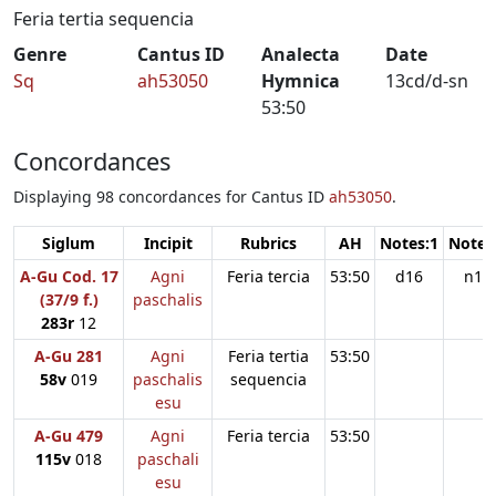
Feria tertia sequencia
Genre
Cantus ID
Analecta
Date
Sq
ah53050
Hymnica
13cd/d-sn
53:50
Concordances
Displaying 98 concordances for Cantus ID
ah53050
.
Siglum
Incipit
Rubrics
AH
Notes:1
Notes
A-Gu Cod. 17
Agni
Feria tercia
53:50
d16
n11
(37/9 f.)
paschalis
283r
12
A-Gu 281
Agni
Feria tertia
53:50
58v
019
paschalis
sequencia
esu
A-Gu 479
Agni
Feria tercia
53:50
115v
018
paschali
esu