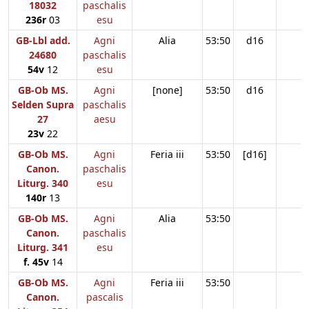
18032
paschalis
236r
03
esu
GB-Lbl add.
Agni
Alia
53:50
d16
24680
paschalis
54v
12
esu
GB-Ob MS.
Agni
[none]
53:50
d16
Selden Supra
paschalis
27
aesu
23v
22
GB-Ob MS.
Agni
Feria iii
53:50
[d16]
Canon.
paschalis
Liturg. 340
esu
140r
13
GB-Ob MS.
Agni
Alia
53:50
Canon.
paschalis
Liturg. 341
esu
f. 45v
14
GB-Ob MS.
Agni
Feria iii
53:50
Canon.
pascalis