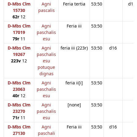
D-Mbs Clm
Agni
Feria tertia
53:50
d16
15730
pascalis
62r
12
D-Mbs Clm
Agni
Feria iii
53:50
17019
paschalis
79r
11
esu
D-Mbs Clm
Agni
feria iii (223r)
53:50
d16
19267
paschalis
223v
12
esu
potuque
dignas
D-Mbs Clm
Agni
feria ii[i]
53:50
23063
paschalis
40r
12
esu
D-Mbs Clm
Agni
[none]
53:50
23270
paschalis
71r
11
esu
D-Mbs Clm
Agni
Feria iii
53:50
d16
27130
paschali