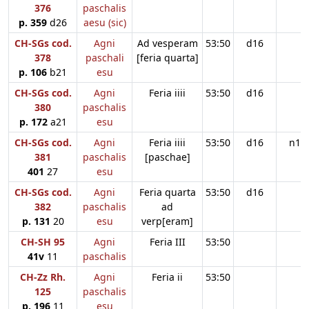
376
paschalis
p. 359
d26
aesu (sic)
CH-SGs cod.
Agni
Ad vesperam
53:50
d16
378
paschali
[feria quarta]
p. 106
b21
esu
CH-SGs cod.
Agni
Feria iiii
53:50
d16
380
paschalis
p. 172
a21
esu
CH-SGs cod.
Agni
Feria iiii
53:50
d16
n11
381
paschalis
[paschae]
401
27
esu
CH-SGs cod.
Agni
Feria quarta
53:50
d16
382
paschalis
ad
p. 131
20
esu
verp[eram]
CH-SH 95
Agni
Feria III
53:50
41v
11
paschalis
CH-Zz Rh.
Agni
Feria ii
53:50
125
paschalis
p. 196
11
esu