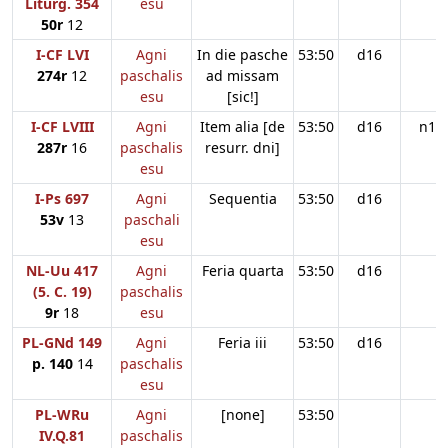
Liturg. 354
esu
50r
12
I-CF LVI
Agni
In die pasche
53:50
d16
274r
12
paschalis
ad missam
esu
[sic!]
I-CF LVIII
Agni
Item alia [de
53:50
d16
n11
287r
16
paschalis
resurr. dni]
esu
I-Ps 697
Agni
Sequentia
53:50
d16
53v
13
paschali
esu
NL-Uu 417
Agni
Feria quarta
53:50
d16
(5. C. 19)
paschalis
9r
18
esu
PL-GNd 149
Agni
Feria iii
53:50
d16
p. 140
14
paschalis
esu
PL-WRu
Agni
[none]
53:50
IV.Q.81
paschalis