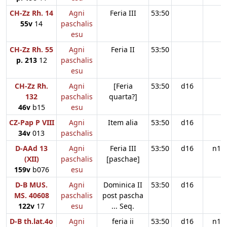
CH-Zz Rh. 14
Agni
Feria III
53:50
55v
14
paschalis
esu
CH-Zz Rh. 55
Agni
Feria II
53:50
p. 213
12
paschalis
esu
CH-Zz Rh.
Agni
[Feria
53:50
d16
132
paschalis
quarta?]
46v
b15
esu
CZ-Pap P VIII
Agni
Item alia
53:50
d16
34v
013
paschalis
D-AAd 13
Agni
Feria III
53:50
d16
n11
(XII)
paschalis
[paschae]
159v
b076
esu
D-B MUS.
Agni
Dominica II
53:50
d16
MS. 40608
paschalis
post pascha
122v
17
esu
... Seq.
D-B th.lat.4o
Agni
feria ii
53:50
d16
n11