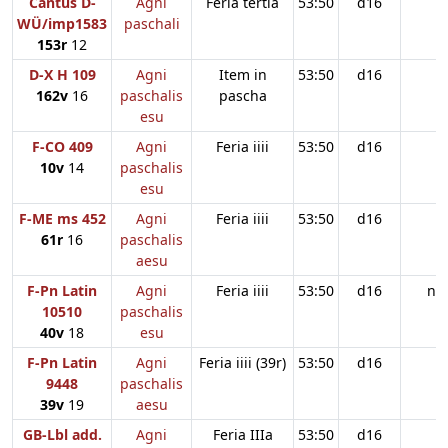
Cantus D-
Agni
Feria tertia
53:50
d16
WÜ/imp1583
paschali
153r
12
D-X H 109
Agni
Item in
53:50
d16
162v
16
paschalis
pascha
esu
F-CO 409
Agni
Feria iiii
53:50
d16
10v
14
paschalis
esu
F-ME ms 452
Agni
Feria iiii
53:50
d16
61r
16
paschalis
aesu
F-Pn Latin
Agni
Feria iiii
53:50
d16
n
10510
paschalis
40v
18
esu
F-Pn Latin
Agni
Feria iiii (39r)
53:50
d16
9448
paschalis
39v
19
aesu
GB-Lbl add.
Agni
Feria IIIa
53:50
d16