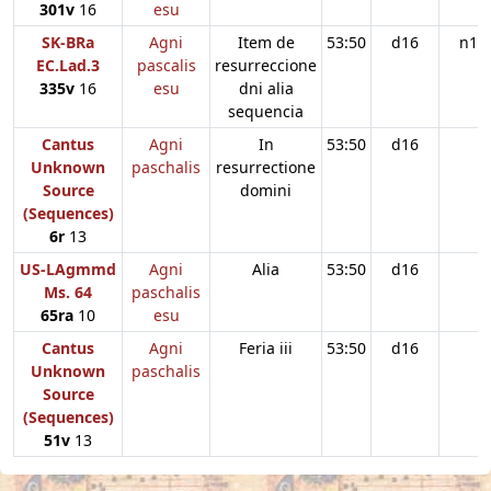
301v
16
esu
SK-BRa
Agni
Item de
53:50
d16
n11
EC.Lad.3
pascalis
resurreccione
335v
16
esu
dni alia
sequencia
Cantus
Agni
In
53:50
d16
Unknown
paschalis
resurrectione
Source
domini
(Sequences)
6r
13
US-LAgmmd
Agni
Alia
53:50
d16
Ms. 64
paschalis
65ra
10
esu
Cantus
Agni
Feria iii
53:50
d16
Unknown
paschalis
Source
(Sequences)
51v
13