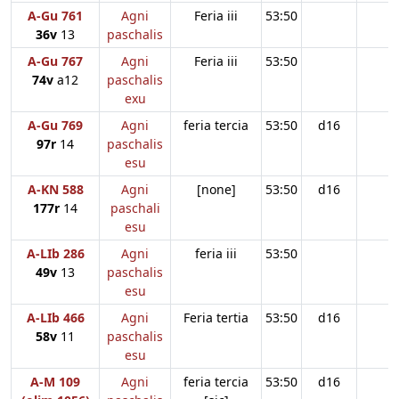
A-Gu 761
Agni
Feria iii
53:50
36v
13
paschalis
A-Gu 767
Agni
Feria iii
53:50
74v
a12
paschalis
exu
A-Gu 769
Agni
feria tercia
53:50
d16
97r
14
paschalis
esu
A-KN 588
Agni
[none]
53:50
d16
177r
14
paschali
esu
A-LIb 286
Agni
feria iii
53:50
49v
13
paschalis
esu
A-LIb 466
Agni
Feria tertia
53:50
d16
58v
11
paschalis
esu
A-M 109
Agni
feria tercia
53:50
d16