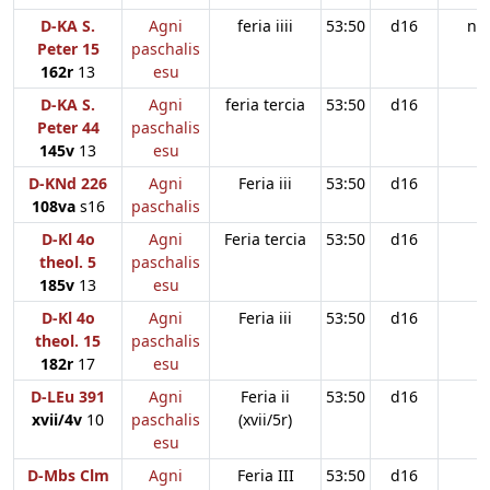
D-KA S.
Agni
feria iiii
53:50
d16
n
Peter 15
paschalis
162r
13
esu
D-KA S.
Agni
feria tercia
53:50
d16
Peter 44
paschalis
145v
13
esu
D-KNd 226
Agni
Feria iii
53:50
d16
108va
s16
paschalis
D-Kl 4o
Agni
Feria tercia
53:50
d16
theol. 5
paschalis
185v
13
esu
D-Kl 4o
Agni
Feria iii
53:50
d16
theol. 15
paschalis
182r
17
esu
D-LEu 391
Agni
Feria ii
53:50
d16
xvii/4v
10
paschalis
(xvii/5r)
esu
D-Mbs Clm
Agni
Feria III
53:50
d16