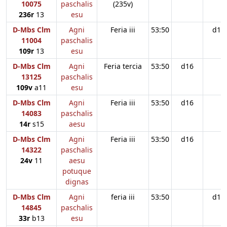
10075
paschalis
(235v)
236r
13
esu
D-Mbs Clm
Agni
Feria iii
53:50
d16
11004
paschalis
109r
13
esu
D-Mbs Clm
Agni
Feria tercia
53:50
d16
13125
paschalis
109v
a11
esu
D-Mbs Clm
Agni
Feria iii
53:50
d16
14083
paschalis
14r
s15
aesu
D-Mbs Clm
Agni
Feria iii
53:50
d16
14322
paschalis
24v
11
aesu
potuque
dignas
D-Mbs Clm
Agni
feria iii
53:50
d16
14845
paschalis
33r
b13
esu