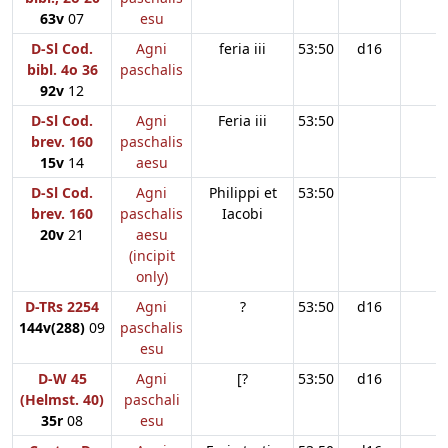
63v
07
esu
D-Sl Cod.
Agni
feria iii
53:50
d16
bibl. 4o 36
paschalis
92v
12
D-Sl Cod.
Agni
Feria iii
53:50
brev. 160
paschalis
15v
14
aesu
D-Sl Cod.
Agni
Philippi et
53:50
brev. 160
paschalis
Iacobi
20v
21
aesu
(incipit
only)
D-TRs 2254
Agni
?
53:50
d16
144v(288)
09
paschalis
esu
D-W 45
Agni
[?
53:50
d16
(Helmst. 40)
paschali
35r
08
esu