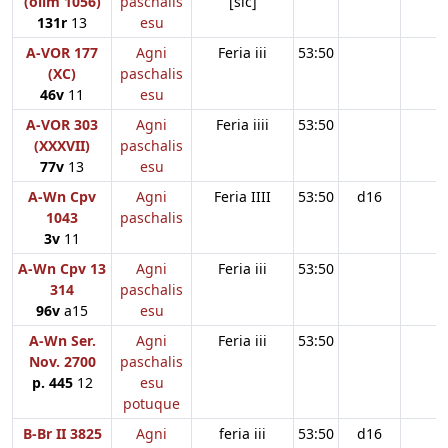
(olim 1056)
paschalis
[sic]
131r
13
esu
A-VOR 177
Agni
Feria iii
53:50
(XC)
paschalis
46v
11
esu
A-VOR 303
Agni
Feria iiii
53:50
(XXXVII)
paschalis
77v
13
esu
A-Wn Cpv
Agni
Feria IIII
53:50
d16
1043
paschalis
3v
11
A-Wn Cpv 13
Agni
Feria iii
53:50
314
paschalis
96v
a15
esu
A-Wn Ser.
Agni
Feria iii
53:50
Nov. 2700
paschalis
p. 445
12
esu
potuque
B-Br II 3825
Agni
feria iii
53:50
d16