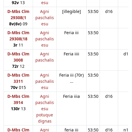
92v
13
esu
D-Mbs Clm
Agni
[illegible]
53:50
d16
29308(1
paschalis
8v(6v)
09
esu
D-Mbs Clm
Agni
Feria iii
53:50
29308(18
paschalis
3r
11
esu
D-Mbs Clm
Agni
Feria iiii
53:50
d16
3008
paschalis
72r
12
D-Mbs Clm
Agni
Feria iii (70r)
53:50
3311
paschalis
...
70v
015
esu
D-Mbs Clm
Agni
Feria iiia
53:50
d16
3914
paschalis
130r
13
esu
potuque
dignas
D-Mbs Clm
Agni
feria iii
53:50
d16
n11