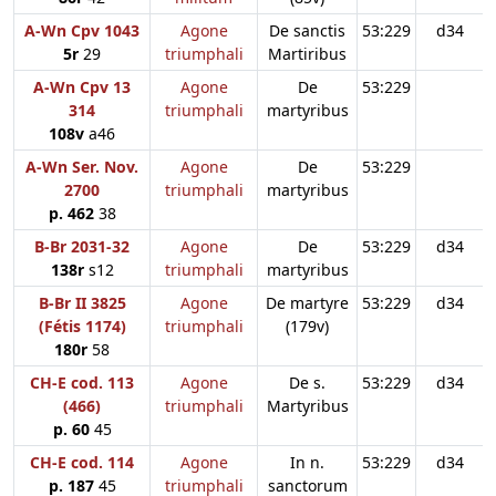
A-Wn Cpv 1043
Agone
De sanctis
53:229
d34
5r
29
triumphali
Martiribus
A-Wn Cpv 13
Agone
De
53:229
314
triumphali
martyribus
108v
a46
A-Wn Ser. Nov.
Agone
De
53:229
2700
triumphali
martyribus
p. 462
38
B-Br 2031-32
Agone
De
53:229
d34
138r
s12
triumphali
martyribus
B-Br II 3825
Agone
De martyre
53:229
d34
(Fétis 1174)
triumphali
(179v)
180r
58
CH-E cod. 113
Agone
De s.
53:229
d34
(466)
triumphali
Martyribus
p. 60
45
CH-E cod. 114
Agone
In n.
53:229
d34
p. 187
45
triumphali
sanctorum