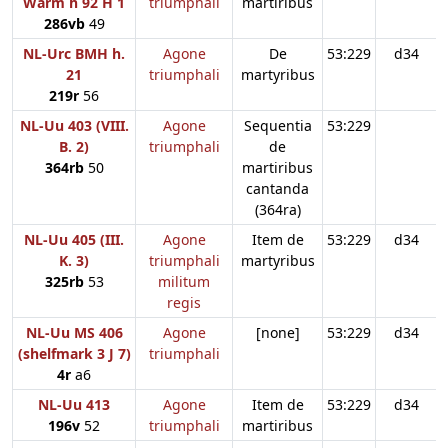
Warm h 92 H 1
triumphali
martiribus
286vb
49
NL-Urc BMH h.
Agone
De
53:229
d34
21
triumphali
martyribus
219r
56
NL-Uu 403 (VIII.
Agone
Sequentia
53:229
B. 2)
triumphali
de
364rb
50
martiribus
cantanda
(364ra)
NL-Uu 405 (III.
Agone
Item de
53:229
d34
K. 3)
triumphali
martyribus
325rb
53
militum
regis
NL-Uu MS 406
Agone
[none]
53:229
d34
(shelfmark 3 J 7)
triumphali
4r
a6
NL-Uu 413
Agone
Item de
53:229
d34
196v
52
triumphali
martiribus