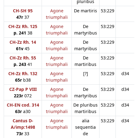
pluribus
CH-SH 95
Agone
De martiris
53:229
47r
37
triumphali
CH-Zz Rh. 125
Agone
De
53:229
p. 241
38
triumphali
martyribus
CH-Zz Rh. 14
Agone
De
53:229
61v
45
triumphali
martyribus
CH-Zz Rh. 55
Agone
De
53:229
p. 243
41
triumphali
martiribus
CH-Zz Rh. 132
Agone
[?]
53:229
d34
65r
b38
triumphali
CZ-Pap P VIII
Agone
De
53:229
d34
223r
072
triumphali
martyribus
CH-EN cod. 314
Agone
De pluribus
53:229
d34
63r
a30
triumphali
martiribus
Cantus D-
Agone
alia
53:229
d34
A/imp:1498
triumphali
sequentia
73r
33
de