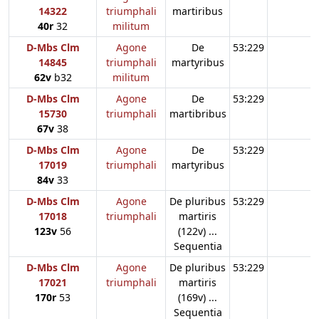
14322
triumphali
martiribus
40r
32
militum
D-Mbs Clm
Agone
De
53:229
14845
triumphali
martyribus
62v
b32
militum
D-Mbs Clm
Agone
De
53:229
15730
triumphali
martibribus
67v
38
D-Mbs Clm
Agone
De
53:229
17019
triumphali
martyribus
84v
33
D-Mbs Clm
Agone
De pluribus
53:229
17018
triumphali
martiris
123v
56
(122v) ...
Sequentia
D-Mbs Clm
Agone
De pluribus
53:229
17021
triumphali
martiris
170r
53
(169v) ...
Sequentia