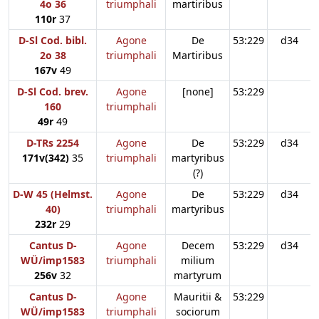
4o 36
triumphali
martiribus
110r
37
D-Sl Cod. bibl.
Agone
De
53:229
d34
2o 38
triumphali
Martiribus
167v
49
D-Sl Cod. brev.
Agone
[none]
53:229
160
triumphali
49r
49
D-TRs 2254
Agone
De
53:229
d34
171v(342)
35
triumphali
martyribus
(?)
D-W 45 (Helmst.
Agone
De
53:229
d34
40)
triumphali
martyribus
232r
29
Cantus D-
Agone
Decem
53:229
d34
WÜ/imp1583
triumphali
milium
256v
32
martyrum
Cantus D-
Agone
Mauritii &
53:229
WÜ/imp1583
triumphali
sociorum