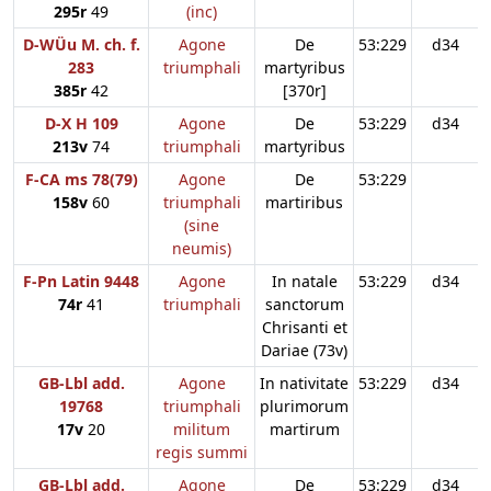
295r
49
(inc)
D-WÜu M. ch. f.
Agone
De
53:229
d34
283
triumphali
martyribus
385r
42
[370r]
D-X H 109
Agone
De
53:229
d34
213v
74
triumphali
martyribus
F-CA ms 78(79)
Agone
De
53:229
158v
60
triumphali
martiribus
(sine
neumis)
F-Pn Latin 9448
Agone
In natale
53:229
d34
74r
41
triumphali
sanctorum
Chrisanti et
Dariae (73v)
GB-Lbl add.
Agone
In nativitate
53:229
d34
19768
triumphali
plurimorum
17v
20
militum
martirum
regis summi
GB-Lbl add.
Agone
De
53:229
d34