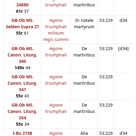
24680
triumphali
martiribus
61r
37
GB-Ob MS.
Agone
In natale
53:229
d34
Selden Supra 27
triumphali
martyrum
55r
61
militum
regis summi
GB-Ob MS.
Agone
De
53:229
[d34]
Canon. Liturg.
triumphali
martiribus
340
149v
44
GB-Ob MS.
Agone
De
53:229
Canon. Liturg.
triumphali
martiribus
341
55v
43
GB-Ob MS.
Agone
De
53:229
Canon. Liturg.
triumphali
martiribus
354
55v
34
I-Bu 2748
Agone
Alia
53:229
d34