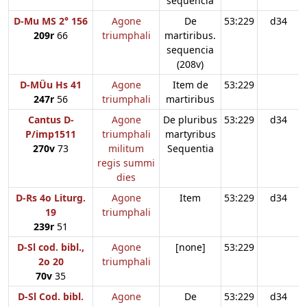
sequencia
D-Mu MS 2° 156
Agone
De
53:229
d34
209r
66
triumphali
martiribus.
sequencia
(208v)
D-MÜu Hs 41
Agone
Item de
53:229
247r
56
triumphali
martiribus
Cantus D-
Agone
De pluribus
53:229
d34
P/imp1511
triumphali
martyribus
270v
73
militum
Sequentia
regis summi
dies
D-Rs 4o Liturg.
Agone
Item
53:229
d34
19
triumphali
239r
51
D-Sl cod. bibl.,
Agone
[none]
53:229
2o 20
triumphali
70v
35
D-Sl Cod. bibl.
Agone
De
53:229
d34