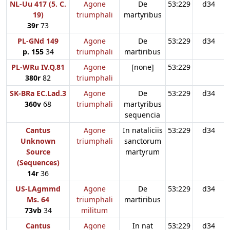
NL-Uu 417 (5. C.
Agone
De
53:229
d34
19)
triumphali
martyribus
39r
73
PL-GNd 149
Agone
De
53:229
d34
p. 155
34
triumphali
martiribus
PL-WRu IV.Q.81
Agone
[none]
53:229
380r
82
triumphali
SK-BRa EC.Lad.3
Agone
De
53:229
d34
360v
68
triumphali
martyribus
sequencia
Cantus
Agone
In nataliciis
53:229
d34
Unknown
triumphali
sanctorum
Source
martyrum
(Sequences)
14r
36
US-LAgmmd
Agone
De
53:229
d34
Ms. 64
triumphali
martiribus
73vb
34
militum
Cantus
Agone
In nat
53:229
d34