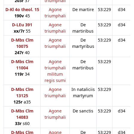
203r
37
triumphali
D-Kl 4o theol. 15
Agone
De martire
53:229
d34
190v
45
triumphali
D-LEu 391
Agone
De
53:229
d34
xx/7r
55
triumphali
martiribus
D-Mbs Clm
Agone
De
53:229
d34
10075
triumphali
martyribus
247r
40
D-Mbs Clm
Agone
De
53:229
11004
triumphali
martiribus
119r
34
militum
regis sumi
D-Mbs Clm
Agone
In nataliciis
53:229
13125
triumphali
martyrum
125r
a35
D-Mbs Clm
Agone
De sanctis
53:229
d34
14083
triumphali
33r
s60
D-Mbs Clm
Agone
De
53:229
d34