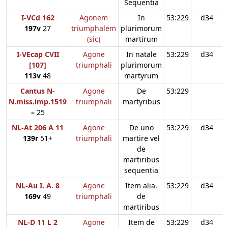
Sequentia
I-VCd 162
Agonem
In
53:229
d34
197v
27
triumphalem
plurimorum
(sic)
martirum
I-VEcap CVII
Agone
In natale
53:229
d34
[107]
triumphali
plurimorum
113v
48
martyrum
Cantus N-
Agone
De
53:229
N.miss.imp.1519
triumphali
martyribus
–
25
NL-At 206 A 11
Agone
De uno
53:229
d34
139r
51+
triumphali
martire vel
de
martiribus
sequentia
NL-Au I. A. 8
Agone
Item alia.
53:229
d34
169v
49
triumphali
de
martiribus
NL-D 11 L 2
Agone
Item de
53:229
d34