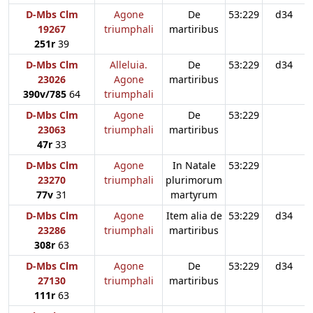
D-Mbs Clm
Agone
De
53:229
d34
19267
triumphali
martiribus
251r
39
D-Mbs Clm
Alleluia.
De
53:229
d34
23026
Agone
martiribus
390v/785
64
triumphali
D-Mbs Clm
Agone
De
53:229
23063
triumphali
martiribus
47r
33
D-Mbs Clm
Agone
In Natale
53:229
23270
triumphali
plurimorum
77v
31
martyrum
D-Mbs Clm
Agone
Item alia de
53:229
d34
23286
triumphali
martiribus
308r
63
D-Mbs Clm
Agone
De
53:229
d34
27130
triumphali
martiribus
111r
63