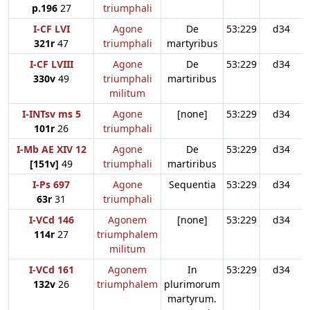
p.196
27
triumphali
I-CF LVI
Agone
De
53:229
d34
321r
47
triumphali
martyribus
I-CF LVIII
Agone
De
53:229
d34
330v
49
triumphali
martiribus
militum
I-INTsv ms 5
Agone
[none]
53:229
d34
101r
26
triumphali
I-Mb AE XIV 12
Agone
De
53:229
d34
[151v]
49
triumphali
martiribus
I-Ps 697
Agone
Sequentia
53:229
d34
63r
31
triumphali
I-VCd 146
Agonem
[none]
53:229
d34
114r
27
triumphalem
militum
I-VCd 161
Agonem
In
53:229
d34
132v
26
triumphalem
plurimorum
martyrum.