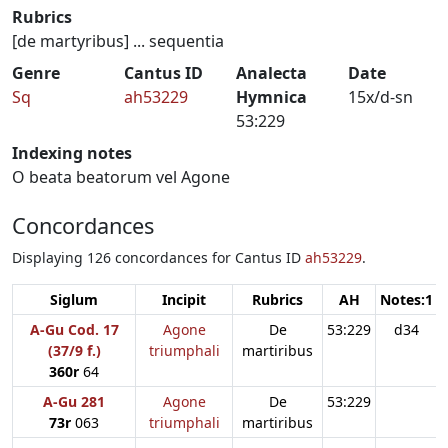
Rubrics
[de martyribus] ... sequentia
Genre
Cantus ID
Analecta
Date
Sq
ah53229
Hymnica
15x/d-sn
53:229
Indexing notes
O beata beatorum vel Agone
Concordances
Displaying 126 concordances for Cantus ID
ah53229
.
Siglum
Incipit
Rubrics
AH
Notes:1
A-Gu Cod. 17
Agone
De
53:229
d34
(37/9 f.)
triumphali
martiribus
360r
64
A-Gu 281
Agone
De
53:229
73r
063
triumphali
martiribus