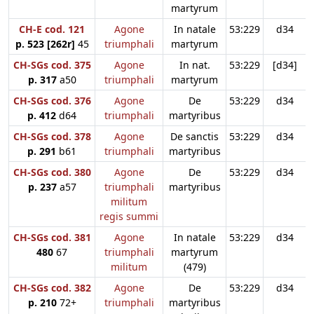
martyrum
CH-E cod. 121
Agone
In natale
53:229
d34
p. 523 [262r]
45
triumphali
martyrum
CH-SGs cod. 375
Agone
In nat.
53:229
[d34]
p. 317
a50
triumphali
martyrum
CH-SGs cod. 376
Agone
De
53:229
d34
p. 412
d64
triumphali
martyribus
CH-SGs cod. 378
Agone
De sanctis
53:229
d34
p. 291
b61
triumphali
martyribus
CH-SGs cod. 380
Agone
De
53:229
d34
p. 237
a57
triumphali
martyribus
militum
regis summi
CH-SGs cod. 381
Agone
In natale
53:229
d34
480
67
triumphali
martyrum
militum
(479)
CH-SGs cod. 382
Agone
De
53:229
d34
p. 210
72+
triumphali
martyribus