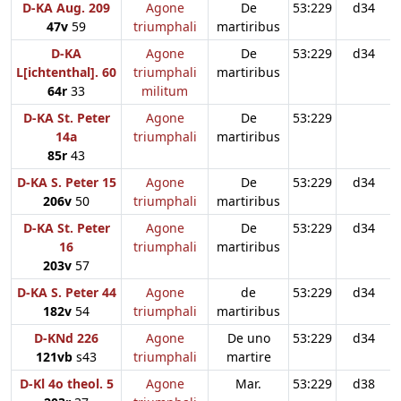
D-KA Aug. 209
Agone
De
53:229
d34
47v
59
triumphali
martiribus
D-KA
Agone
De
53:229
d34
L[ichtenthal]. 60
triumphali
martiribus
64r
33
militum
D-KA St. Peter
Agone
De
53:229
14a
triumphali
martiribus
85r
43
D-KA S. Peter 15
Agone
De
53:229
d34
206v
50
triumphali
martiribus
D-KA St. Peter
Agone
De
53:229
d34
16
triumphali
martiribus
203v
57
D-KA S. Peter 44
Agone
de
53:229
d34
182v
54
triumphali
martiribus
D-KNd 226
Agone
De uno
53:229
d34
121vb
s43
triumphali
martire
D-Kl 4o theol. 5
Agone
Mar.
53:229
d38