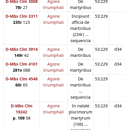
D-Mbs Clm 3008
Agone
De
53:229
78r
27
triumphali
martyribus
D-Mbs Clm 3311
Agone
Incipiunt
53:229
235r
123
triumphali
officia de
martiribus
(234r) ...
sequencia
D-Mbs Clm 3914
Agone
De
53:229
d34
149r
42
triumphali
martiribus
D-Mbs Clm 4101
Agone
De
53:229
d34
281v
088
triumphali
martyribus
D-Mbs Clm 4548
Agone
De
53:229
60r
65
triumphali
martiribus
...
sequencia
D-Mbs Clm
Agone
In natale
53:229
d34
19242
triumphali
plurimorum
p. 109
08
martyrum
(106) ...