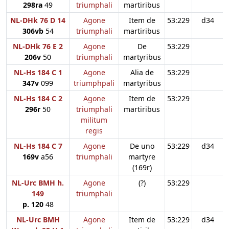
298ra
49
triumphali
martiribus
NL-DHk 76 D 14
Agone
Item de
53:229
d34
306vb
54
triumphali
martiribus
NL-DHk 76 E 2
Agone
De
53:229
206v
50
triumphali
martyribus
NL-Hs 184 C 1
Agone
Alia de
53:229
347v
099
triumphpali
martyribus
NL-Hs 184 C 2
Agone
Item de
53:229
296r
50
triumphali
martiribus
militum
regis
NL-Hs 184 C 7
Agone
De uno
53:229
d34
169v
a56
triumphali
martyre
(169r)
NL-Urc BMH h.
Agone
(?)
53:229
149
triumphali
p. 120
48
NL-Urc BMH
Agone
Item de
53:229
d34