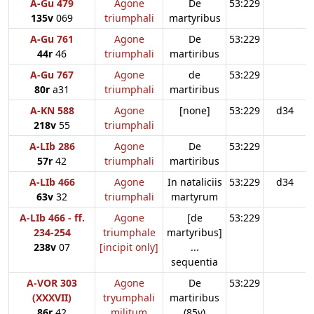
A-Gu 479
Agone
De
53:229
135v
069
triumphali
martyribus
A-Gu 761
Agone
De
53:229
44r
46
triumphali
martiribus
A-Gu 767
Agone
de
53:229
80r
a31
triumphali
martiribus
A-KN 588
Agone
[none]
53:229
d34
218v
55
triumphali
A-LIb 286
Agone
De
53:229
57r
42
triumphali
martiribus
A-LIb 466
Agone
In nataliciis
53:229
d34
63v
32
triumphali
martyrum
A-LIb 466 - ff.
Agone
[de
53:229
234-254
triumphale
martyribus]
238v
07
[incipit only]
...
sequentia
A-VOR 303
Agone
De
53:229
(XXXVII)
tryumphali
martiribus
86r
42
militum
(85v)