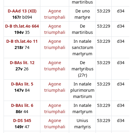
martiribus
D-AAd 13 (XII)
Agone
De uno
53:229
d34
167r
b094
triumphali
martyre
D-B th.lat.4o 664
Agone
De
53:229
d34
194v
35
triumphali
martiribus
D-B th.lat.4o 11
Agone
In natale
53:229
d34
218r
74
triumphali
sanctorum
martyrum
D-BAs lit. 12
Agone
De
53:229
d34
27v
26
triumphali
martyribus
(27r)
D-BAs lit. 5
Agone
In natale
53:229
d34
147v
84
triumphali
plurimorum
martirum
D-BAs lit. 6
Agone
In natale
53:229
d34
86r
44
triumphali
martyrum
D-DS 545
Agone
Unius
53:229
d34
149r
47
triumphali
martyris