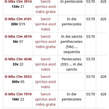
D-Mbs Clm 3914
Sancti
In pentecoste
53:70
d28
134v
21
spiritus assit
nobis gratia
D-Mbs Clm 4101
Sancti
In die
53:70
d28
200r
019
spiritus assit
pentecostes
nobis
D-Mbs Clm 4519
Sancti
In die sancto
53:70
56r
07
spiritus assit
penthecostes
nobis gratia
(54v) ...
sequentia
D-Mbs Clm 4548
Sancti
Pentecostes
53:70
33v
22
spiritus assit
(33r) ... in die
nobis
sancto
D-Mbs Clm 5023
Sancti
53:70
d28
300v
05
spiritus assit
nobis
D-Mbs Clm 7919
Sancti
In die
53:70
d28
166r
22
spiritus assit
pentecostes
nobis gratia