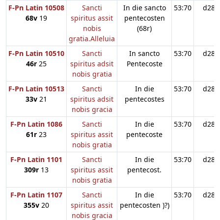
F-Pn Latin 10508
Sancti
In die sancto
53:70
d28
68v
19
spiritus assit
pentecosten
nobis
(68r)
gratia.Alleluia
F-Pn Latin 10510
Sancti
In sancto
53:70
d28
46r
25
spiritus adsit
Pentecoste
nobis gratia
F-Pn Latin 10513
Sancti
In die
53:70
d28
33v
21
spiritus adsit
pentecostes
nobis gracia
F-Pn Latin 1086
Sancti
In die
53:70
d28
61r
23
spiritus assit
pentecoste
nobis gratia
F-Pn Latin 1101
Sancti
In die
53:70
d28
309r
13
spiritus assit
pentecost.
nobis gratia
F-Pn Latin 1107
Sancti
In die
53:70
d28
355v
20
spiritus assit
pentecosten )?)
nobis gracia