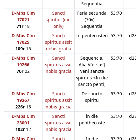
Sequentia
D-Mbs Clm
Sancti
Feria secunda
53:70
17021
spiritus (inc.
(70v) ...
71r
18
only)
Sequentia
D-Mbs Clm
Sancti
In pentecosten
53:70
d28
17025
spiritus assit
109r
15
nobis gratia
D-Mbs Clm
Sancti
Sequencia.
53:70
d28
19266
spiritus assit
Alia V[ersus]
70r
02
nobis gracia
Veni sancte
spiritus <In die
sancto penti]
D-Mbs Clm
Sancti
De sancto
53:70
d28
19267
spiritus assit
spiritu
226r
16
nobis gracia
D-Mbs Clm
Sancti
in die
53:70
d28
23001
spiritus assit
penthecoste
102r
12
nobis gracia
D-Mbs Clm
Sancti
In die
53:70
d28