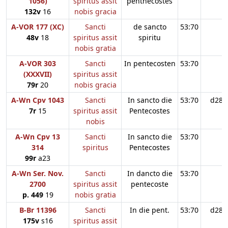
1056)
spiritus assit
penthecostes
132v
16
nobis gracia
A-VOR 177 (XC)
Sancti
de sancto
53:70
48v
18
spiritus assit
spiritu
nobis gratia
A-VOR 303
Sancti
In pentecosten
53:70
(XXXVII)
spiritus assit
79r
20
nobis gracia
A-Wn Cpv 1043
Sancti
In sancto die
53:70
d28
7r
15
spiritus assit
Pentecostes
nobis
A-Wn Cpv 13
Sancti
In sancto die
53:70
314
spiritus
Pentecostes
99r
a23
A-Wn Ser. Nov.
Sancti
In dancto die
53:70
2700
spiritus assit
pentecoste
p. 449
19
nobis gratia
B-Br 11396
Sancti
In die pent.
53:70
d28
175v
s16
spiritus assit