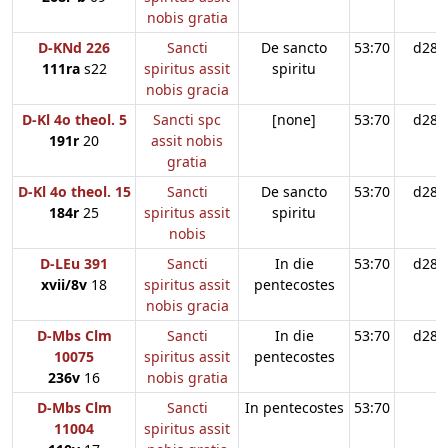
nobis gratia
D-KNd 226
Sancti
De sancto
53:70
d28
111ra
s22
spiritus assit
spiritu
nobis gracia
D-Kl 4o theol. 5
Sancti spc
[none]
53:70
d28
191r
20
assit nobis
gratia
D-Kl 4o theol. 15
Sancti
De sancto
53:70
d28
184r
25
spiritus assit
spiritu
nobis
D-LEu 391
Sancti
In die
53:70
d28
xvii/8v
18
spiritus assit
pentecostes
nobis gracia
D-Mbs Clm
Sancti
In die
53:70
d28
10075
spiritus assit
pentecostes
236v
16
nobis gratia
D-Mbs Clm
Sancti
In pentecostes
53:70
11004
spiritus assit