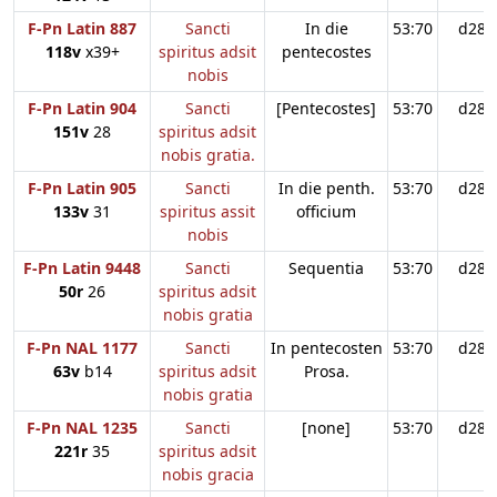
F-Pn Latin 887
Sancti
In die
53:70
d28
118v
x39+
spiritus adsit
pentecostes
nobis
F-Pn Latin 904
Sancti
[Pentecostes]
53:70
d28
151v
28
spiritus adsit
nobis gratia.
F-Pn Latin 905
Sancti
In die penth.
53:70
d28
133v
31
spiritus assit
officium
nobis
F-Pn Latin 9448
Sancti
Sequentia
53:70
d28
50r
26
spiritus adsit
nobis gratia
F-Pn NAL 1177
Sancti
In pentecosten
53:70
d28
63v
b14
spiritus adsit
Prosa.
nobis gratia
F-Pn NAL 1235
Sancti
[none]
53:70
d28
221r
35
spiritus adsit
nobis gracia