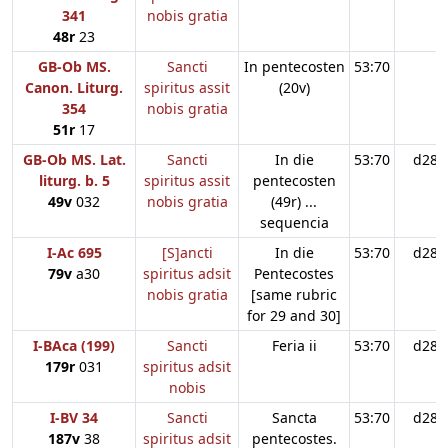
341
nobis gratia
48r
23
GB-Ob MS.
Sancti
In pentecosten
53:70
Canon. Liturg.
spiritus assit
(20v)
354
nobis gratia
51r
17
GB-Ob MS. Lat.
Sancti
In die
53:70
d28
liturg. b. 5
spiritus assit
pentecosten
49v
032
nobis gratia
(49r) ...
sequencia
I-Ac 695
[S]ancti
In die
53:70
d28
79v
a30
spiritus adsit
Pentecostes
nobis gratia
[same rubric
for 29 and 30]
I-BAca (199)
Sancti
Feria ii
53:70
d28
179r
031
spiritus adsit
nobis
I-BV 34
Sancti
Sancta
53:70
d28
187v
38
spiritus adsit
pentecostes.