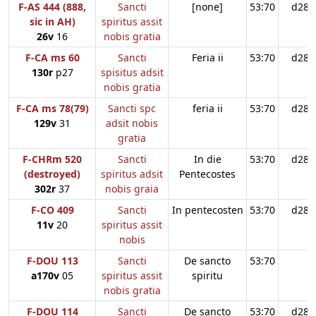
F-AS 444 (888,
Sancti
[none]
53:70
d28
sic in AH)
spiritus assit
26v
16
nobis gratia
F-CA ms 60
Sancti
Feria ii
53:70
d28
130r
p27
spisitus adsit
nobis gratia
F-CA ms 78(79)
Sancti spc
feria ii
53:70
d28
129v
31
adsit nobis
gratia
F-CHRm 520
Sancti
In die
53:70
d28
(destroyed)
spiritus adsit
Pentecostes
302r
37
nobis graia
F-CO 409
Sancti
In pentecosten
53:70
d28
11v
20
spiritus assit
nobis
F-DOU 113
Sancti
De sancto
53:70
a170v
05
spiritus assit
spiritu
nobis gratia
F-DOU 114
Sancti
De sancto
53:70
d28