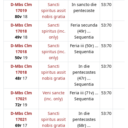
D-Mbs Clm
Sancti
In sancto die
53:70
17019
spiritus assit
pentecoste
80v
18
nobis gratia
D-Mbs Clm
Sancti
Feria secunda
53:70
17018
spiritus (inc.
(49r) ...
49v
18
only)
Sequentia
D-Mbs Clm
Sancti
Feria iii (50r) ...
53:70
17018
spiritus (inc.
Sequentia
50v
19
only)
D-Mbs Clm
Sancti
In die
53:70
17018
spiritus assit
pentecostes
48r
17
nobis gratia
(47r) ...
Sequentia
D-Mbs Clm
Veni sancte
Feria iii (71v) ...
53:70
17021
(inc. only)
Sequentia
72r
19
D-Mbs Clm
Sancti
In die
53:70
17021
spiritus assit
pentecostes
69r
17
nobis gratia
(68r) ...