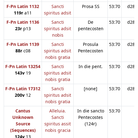
F-Pn Latin 1132
Sancti
Prosa SS
53:70
d28
119r
a11
spiritus adsit
F-Pn Latin 1136
Sancti
De
53:70
d28
23r
p13
spiritus adsit
pentecosten
nobis
F-Pn Latin 1139
Sancti
Prosula
53:70
d28
88r
c08
spiritus adsit
Pentecosten
nobis gratia
F-Pn Latin 13254
Sancti
In die pent.
53:70
d28
143v
19
spiritus adsit
nobis gratia
F-Pn Latin 17312
Sancti
[none]
53:70
d28
200v
12
spiritus adsit
nobis gratia
Cantus
Alleluia.
In die sancto
53:70
Unknown
Sancti
Pentecostes
Source
spiritus assit
(124r)
(Sequences)
nobis gracia
124v
13