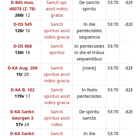
D-Bds mus.
Sancti spc
De sancto
53:70
d28
40078 (Z. 78)
assit nobis
spiritu
268r
12
gratia
D-DS 545
Sancti
In die
53:70
d28
126r
16
spiritus assit
pentecosteo
nobis gracia
sequencia
D-DS 868
Sancti
In pentecostes
53:70
130r
16
spiritus
in die et tribus
sequentibus
D-KA Aug. 209
Sancti
[none]
53:70
d28
15r
20
spiritus assit
nobis gracia
D-KA B. 102
Sancti
In festo
53:70
d28
179v
17
spiritus assit
pentecostes
nobis gracia
D-KA Sankt-
Sancti
De spiritu
53:70
d28
Georgen 3
spiritus assit
sancto
57v
24
nobis
D-KA Sankt-
Sancti
In die
53:70