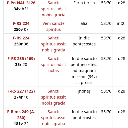
F-Pn NAL 3126
Sancti
Feria tercia
53:70
d28
34v
b31
spiritus adsit
nobis gracia
F-RS 224
Veni sancte
alia
53:70
int22
250v
07
spiritus
F-RS 224
Sancti
In die
53:70
d28
250r
06
spiritus assit
pentecostes
nobis gratia
F-RS 285 (169)
Sancti
In die sancto
53:70
d28
35r
20
spiritus adsit
penthecostes.
nobis
ad magnam
missam (34v)
... prosa
F-RS 227 (122)
Sancti
[none]
53:70
d28
274r
16
spiritus assit
nobis gracia
F-R ms 249 (A.
Sancti
In die sancto
53:70
d28
280)
spiritus assit
pentecostes
181v
22
nobis gratia