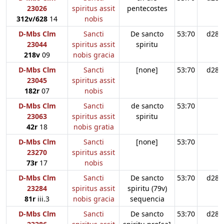
23026
spiritus assit
pentecostes
312v/628
14
nobis
D-Mbs Clm
Sancti
De sancto
53:70
d28
23044
spiritus assit
spiritu
218v
09
nobis gracia
D-Mbs Clm
Sancti
[none]
53:70
d28
23045
spiritus assit
182r
07
nobis
D-Mbs Clm
Sancti
de sancto
53:70
23063
spiritus assit
spiritu
42r
18
nobis gratia
D-Mbs Clm
Sancti
[none]
53:70
23270
spiritus assit
73r
17
nobis
D-Mbs Clm
Sancti
De sancto
53:70
d28
23284
spiritus assit
spiritu (79v)
81r
iii.3
nobis gracia
sequencia
D-Mbs Clm
Sancti
De sancto
53:70
d28