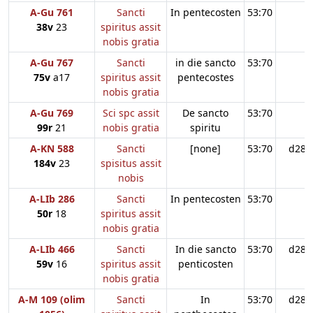
A-Gu 761
Sancti
In pentecosten
53:70
38v
23
spiritus assit
nobis gratia
A-Gu 767
Sancti
in die sancto
53:70
75v
a17
spiritus assit
pentecostes
nobis gratia
A-Gu 769
Sci spc assit
De sancto
53:70
99r
21
nobis gratia
spiritu
A-KN 588
Sancti
[none]
53:70
d28
184v
23
spisitus assit
nobis
A-LIb 286
Sancti
In pentecosten
53:70
50r
18
spiritus assit
nobis gratia
A-LIb 466
Sancti
In die sancto
53:70
d28
59v
16
spiritus assit
penticosten
nobis gratia
A-M 109 (olim
Sancti
In
53:70
d28