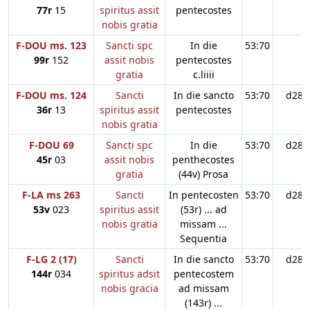
77r
15
spiritus assit
pentecostes
nobis gratia
F-DOU ms. 123
Sancti spc
In die
53:70
99r
152
assit nobis
pentecostes
gratia
c.liiii
F-DOU ms. 124
Sancti
In die sancto
53:70
d28
36r
13
spiritus assit
pentecostes
nobis gratia
F-DOU 69
Sancti spc
In die
53:70
d28
45r
03
assit nobis
penthecostes
gratia
(44v) Prosa
F-LA ms 263
Sancti
In pentecosten
53:70
d28
53v
023
spiritus assit
(53r) ... ad
nobis gratia
missam ...
Sequentia
F-LG 2 (17)
Sancti
In die sancto
53:70
d28
144r
034
spiritus adsit
pentecostem
nobis gracia
ad missam
(143r) ...