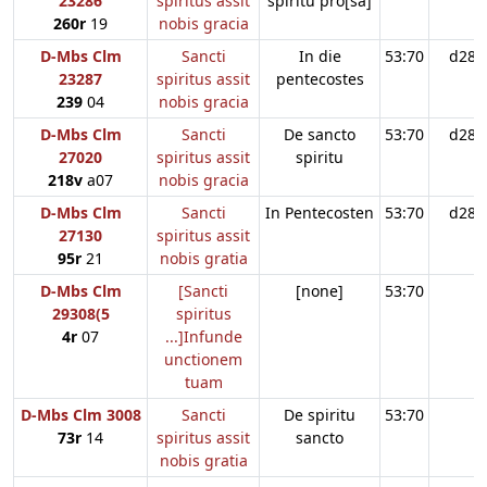
23286
spiritus assit
spiritu pro[sa]
260r
19
nobis gracia
D-Mbs Clm
Sancti
In die
53:70
d28
23287
spiritus assit
pentecostes
239
04
nobis gracia
D-Mbs Clm
Sancti
De sancto
53:70
d28
27020
spiritus assit
spiritu
218v
a07
nobis gracia
D-Mbs Clm
Sancti
In Pentecosten
53:70
d28
27130
spiritus assit
95r
21
nobis gratia
D-Mbs Clm
[Sancti
[none]
53:70
29308(5
spiritus
4r
07
...]Infunde
unctionem
tuam
D-Mbs Clm 3008
Sancti
De spiritu
53:70
73r
14
spiritus assit
sancto
nobis gratia