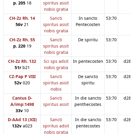
p. 205
18
spiritus assit
nobis gratia
CH-Zz Rh. 14
Sancti
In sancto
53:70
56v
21
spiritus assit
Pentecosten
nobis gratia
CH-Zz Rh. 55
Sancti
De spiritu
53:70
p. 220
19
spiritus assit
nobis gratia
CH-Zz Rh. 132
Sci sps adsit
In pentecosten
53:70
d28
51r
b21
nobis gratia
CZ-Pap P VIII
Sancti
De sancto
53:70
d28
52v
020
spiritus assit
spiritu
nobis
Cantus D-
Sancti
In die sancto
53:70
d28
A/imp:1498
spiritus assit
penthecostes
33v
10
D-AAd 13 (XII)
Sancti
In die sancto
53:70
d28
132v
a023
spiritus adsit
pentecostes
nobis gratia