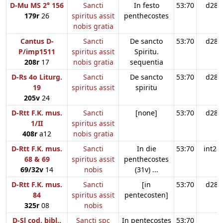
D-Mu MS 2° 156
Sancti
In festo
53:70
d28
179r
26
spiritus assit
penthecostes
nobis gratia
Cantus D-
Sancti
De sancto
53:70
d28
P/imp1511
spiritus assit
Spiritu.
208r
17
nobis gratia
sequentia
D-Rs 4o Liturg.
Sancti
De sancto
53:70
d28
19
spiritus assit
spiritu
205v
24
D-Rtt F.K. mus.
Sancti
[none]
53:70
d28
1/II
spiritus assit
408r
a12
nobis gratia
D-Rtt F.K. mus.
Sancti
In die
53:70
int28
68 & 69
spiritus assit
penthecostes
69/32v
14
nobis
(31v) ...
D-Rtt F.K. mus.
Sancti
[in
53:70
d28
84
spiritus assit
pentecosten]
325r
08
nobis
D-Sl cod. bibl.,
Sancti spc
In pentecostes
53:70