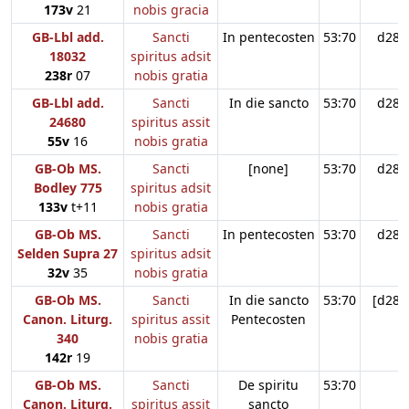
173v
21
nobis gracia
GB-Lbl add.
Sancti
In pentecosten
53:70
d28
18032
spiritus adsit
238r
07
nobis gratia
GB-Lbl add.
Sancti
In die sancto
53:70
d28
24680
spiritus assit
55v
16
nobis gratia
GB-Ob MS.
Sancti
[none]
53:70
d28
Bodley 775
spiritus adsit
133v
t+11
nobis gratia
GB-Ob MS.
Sancti
In pentecosten
53:70
d28
Selden Supra 27
spiritus adsit
32v
35
nobis gratia
GB-Ob MS.
Sancti
In die sancto
53:70
[d28]
Canon. Liturg.
spiritus assit
Pentecosten
340
nobis gratia
142r
19
GB-Ob MS.
Sancti
De spiritu
53:70
Canon. Liturg.
spiritus assit
sancto