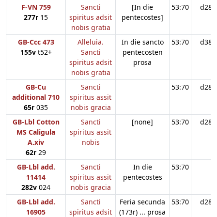
F-VN 759
Sancti
[In die
53:70
d28
277r
15
spiritus adsit
pentecostes]
nobis gratia
GB-Ccc 473
Alleluia.
In die sancto
53:70
d38
155v
t52+
Sancti
pentecosten
spiritus adsit
prosa
nobis gratia
GB-Cu
Sancti
53:70
d28
additional 710
spiritus assit
65r
035
nobis gracia
GB-Lbl Cotton
Sancti
[none]
53:70
d28
MS Caligula
spiritus assit
A.xiv
nobis
62r
29
GB-Lbl add.
Sancti
In die
53:70
11414
spiritus assit
pentecostes
282v
024
nobis gracia
GB-Lbl add.
Sancti
Feria secunda
53:70
d28
16905
spiritus adsit
(173r) ... prosa