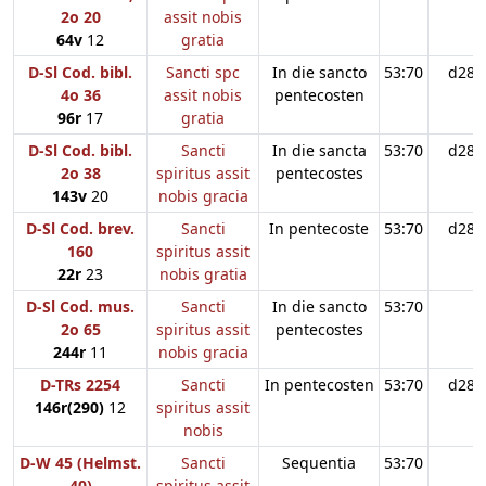
2o 20
assit nobis
64v
12
gratia
D-Sl Cod. bibl.
Sancti spc
In die sancto
53:70
d28
4o 36
assit nobis
pentecosten
96r
17
gratia
D-Sl Cod. bibl.
Sancti
In die sancta
53:70
d28
2o 38
spiritus assit
pentecostes
143v
20
nobis gracia
D-Sl Cod. brev.
Sancti
In pentecoste
53:70
d28
160
spiritus assit
22r
23
nobis gratia
D-Sl Cod. mus.
Sancti
In die sancto
53:70
2o 65
spiritus assit
pentecostes
244r
11
nobis gracia
D-TRs 2254
Sancti
In pentecosten
53:70
d28
146r(290)
12
spiritus assit
nobis
D-W 45 (Helmst.
Sancti
Sequentia
53:70
40)
spiritus assit