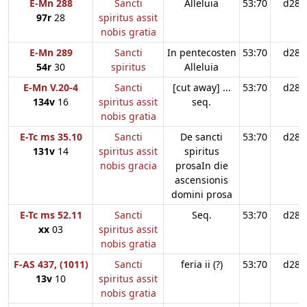
E-Mn 288
Sancti
Alleluia
53:70
d28
97r
28
spiritus assit
nobis gratia
E-Mn 289
Sancti
In pentecosten
53:70
d28
54r
30
spiritus
Alleluia
E-Mn V.20-4
Sancti
[cut away] ...
53:70
d28
134v
16
spiritus assit
seq.
nobis gratia
E-Tc ms 35.10
Sancti
De sancti
53:70
d28
131v
14
spiritus assit
spiritus
nobis gracia
prosaIn die
ascensionis
domini prosa
E-Tc ms 52.11
Sancti
Seq.
53:70
d28
xx
03
spiritus assit
nobis gratia
F-AS 437, (1011)
Sancti
feria ii (?)
53:70
d28
13v
10
spiritus assit
nobis gratia