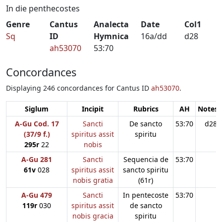
In die penthecostes
Genre
Cantus
Analecta
Date
Col1
Sq
ID
Hymnica
16a/dd
d28
ah53070
53:70
Concordances
Displaying 246 concordances for Cantus ID
ah53070
.
Siglum
Incipit
Rubrics
AH
Notes:
A-Gu Cod. 17
Sancti
De sancto
53:70
d28
(37/9 f.)
spiritus assit
spiritu
295r
22
nobis
A-Gu 281
Sancti
Sequencia de
53:70
61v
028
spiritus assit
sancto spiritu
nobis gratia
(61r)
A-Gu 479
Sancti
In pentecoste
53:70
119r
030
spiritus assit
de sancto
nobis gracia
spiritu