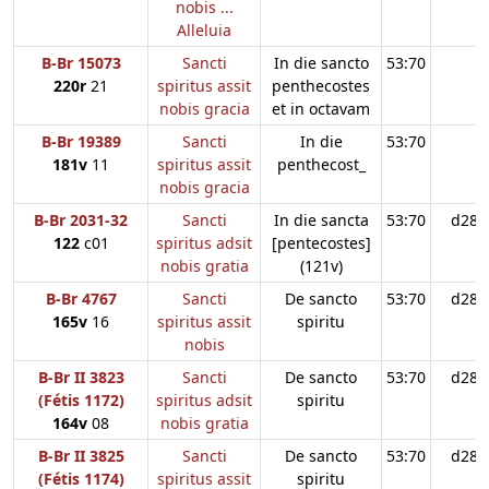
nobis ...
Alleluia
B-Br 15073
Sancti
In die sancto
53:70
220r
21
spiritus assit
penthecostes
nobis gracia
et in octavam
B-Br 19389
Sancti
In die
53:70
181v
11
spiritus assit
penthecost_
nobis gracia
B-Br 2031-32
Sancti
In die sancta
53:70
d28
122
c01
spiritus adsit
[pentecostes]
nobis gratia
(121v)
B-Br 4767
Sancti
De sancto
53:70
d28
165v
16
spiritus assit
spiritu
nobis
B-Br II 3823
Sancti
De sancto
53:70
d28
(Fétis 1172)
spiritus adsit
spiritu
164v
08
nobis gratia
B-Br II 3825
Sancti
De sancto
53:70
d28
(Fétis 1174)
spiritus assit
spiritu