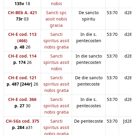
135v
18
nobis
CH-BEb A. 421
Sancti spc
De sancto
53:70
d28
73r
03
assit nobis
spiritu
gracia
CH-E cod. 113
Sancti
In die s.
53:70
d28
(466)
spiritus assit
pentecosten
p. 48
26
nobis gratia
CH-E cod. 114
Sancti
In die sancto
53:70
d28
p. 174
26
spiritus assit
pentecosten
nobis
CH-E cod. 121
Sancti
De die sancto
53:70
d28
p. 487 [244r]
26
spiritus assit
pentecoste
nobis gratia
CH-E cod. 366
Sancti
In die s.
53:70
d28
p. 27
30
spiritus assit
pentecostes
nobis gratia
CH-SGs cod. 375
Sancti
De pentecoste
53:70
[d28]
p. 284
a31
spiritus assit
nobis gratia