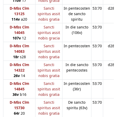
110v
17
nobis gratia
D-Mbs Clm
Sancti
In pentecosten
53:70
d28
13125
spiritus assit
de sancto
114v
a20
nobis gratia
spiritu
D-Mbs Clm
Sancti
In die sancto
53:70
14045
spiritus assit
(106v)
107v
12
nobis gracia
D-Mbs Clm
Sancti
In pentecosten
53:70
d28
14083
spiritus assit
18r
s28
nobis gratia
D-Mbs Clm
Sancti
In die sancto
53:70
d28
14322
spiritus assit
pentecostes
26v
14
nobis gratia
D-Mbs Clm
Sancti
In pentecosten
53:70
14845
spiritus assit
(36r)
36v
b16
nobis gratia
D-Mbs Clm
Sancti
De sancto
53:70
15730
spiritus assit
spiritu (63v)
64r
20
nobis gratia