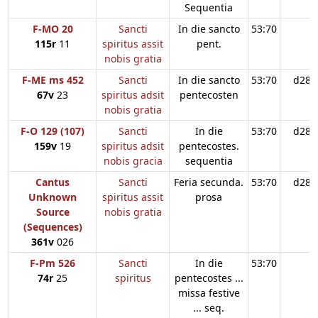
Sequentia
F-MO 20
Sancti
In die sancto
53:70
115r
11
spiritus assit
pent.
nobis gratia
F-ME ms 452
Sancti
In die sancto
53:70
d28
67v
23
spiritus adsit
pentecosten
nobis gratia
F-O 129 (107)
Sancti
In die
53:70
d28
159v
19
spiritus adsit
pentecostes.
nobis gracia
sequentia
Cantus
Sancti
Feria secunda.
53:70
d28
Unknown
spiritus assit
prosa
Source
nobis gratia
(Sequences)
361v
026
F-Pm 526
Sancti
In die
53:70
74r
25
spiritus
pentecostes ...
missa festive
... seq.