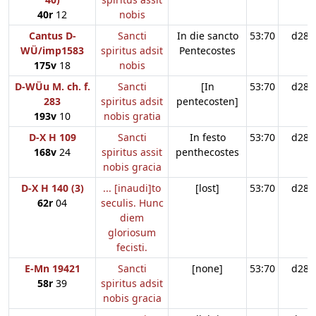
40r
12
nobis
Cantus D-
Sancti
In die sancto
53:70
d28
WÜ/imp1583
spiritus adsit
Pentecostes
175v
18
nobis
D-WÜu M. ch. f.
Sancti
[In
53:70
d28
283
spiritus adsit
pentecosten]
193v
10
nobis gratia
D-X H 109
Sancti
In festo
53:70
d28
168v
24
spiritus assit
penthecostes
nobis gracia
D-X H 140 (3)
... [inaudi]to
[lost]
53:70
d28
62r
04
seculis. Hunc
diem
gloriosum
fecisti.
E-Mn 19421
Sancti
[none]
53:70
d28
58r
39
spiritus adsit
nobis gracia