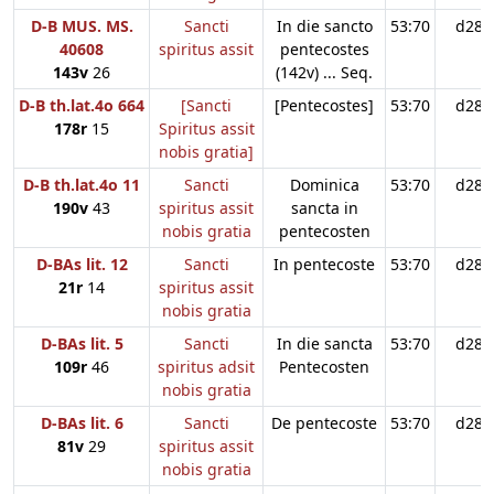
D-B MUS. MS.
Sancti
In die sancto
53:70
d28
40608
spiritus assit
pentecostes
143v
26
(142v) ... Seq.
D-B th.lat.4o 664
[Sancti
[Pentecostes]
53:70
d28
178r
15
Spiritus assit
nobis gratia]
D-B th.lat.4o 11
Sancti
Dominica
53:70
d28
190v
43
spiritus assit
sancta in
nobis gratia
pentecosten
D-BAs lit. 12
Sancti
In pentecoste
53:70
d28
21r
14
spiritus assit
nobis gratia
D-BAs lit. 5
Sancti
In die sancta
53:70
d28
109r
46
spiritus adsit
Pentecosten
nobis gratia
D-BAs lit. 6
Sancti
De pentecoste
53:70
d28
81v
29
spiritus assit
nobis gratia