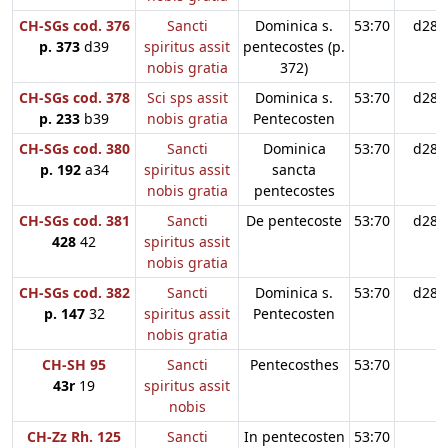
CH-SGs cod. 376
Sancti
Dominica s.
53:70
d28
p. 373
d39
spiritus assit
pentecostes (p.
nobis gratia
372)
CH-SGs cod. 378
Sci sps assit
Dominica s.
53:70
d28
p. 233
b39
nobis gratia
Pentecosten
CH-SGs cod. 380
Sancti
Dominica
53:70
d28
p. 192
a34
spiritus assit
sancta
nobis gratia
pentecostes
CH-SGs cod. 381
Sancti
De pentecoste
53:70
d28
428
42
spiritus assit
nobis gratia
CH-SGs cod. 382
Sancti
Dominica s.
53:70
d28
p. 147
32
spiritus assit
Pentecosten
nobis gratia
CH-SH 95
Sancti
Pentecosthes
53:70
43r
19
spiritus assit
nobis
CH-Zz Rh. 125
Sancti
In pentecosten
53:70