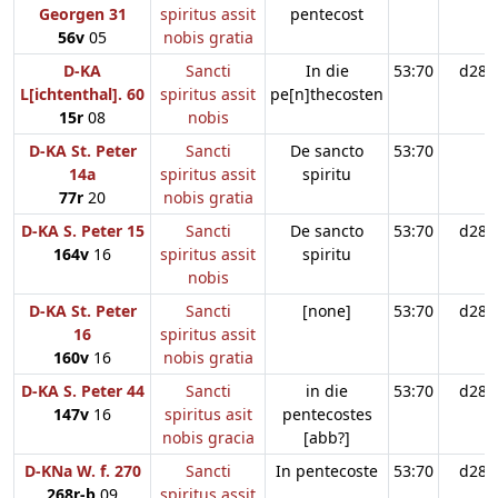
Georgen 31
spiritus assit
pentecost
56v
05
nobis gratia
D-KA
Sancti
In die
53:70
d28
L[ichtenthal]. 60
spiritus assit
pe[n]thecosten
15r
08
nobis
D-KA St. Peter
Sancti
De sancto
53:70
14a
spiritus assit
spiritu
77r
20
nobis gratia
D-KA S. Peter 15
Sancti
De sancto
53:70
d28
164v
16
spiritus assit
spiritu
nobis
D-KA St. Peter
Sancti
[none]
53:70
d28
16
spiritus assit
160v
16
nobis gratia
D-KA S. Peter 44
Sancti
in die
53:70
d28
147v
16
spiritus asit
pentecostes
nobis gracia
[abb?]
D-KNa W. f. 270
Sancti
In pentecoste
53:70
d28
268r-b
09
spiritus assit