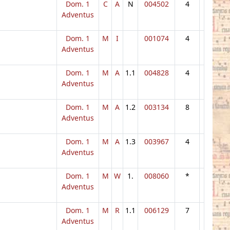
Dom. 1
C
A
N
004502
4
Adventus
Dom. 1
M
I
001074
4
Adventus
Dom. 1
M
A
1.1
004828
4
Adventus
Dom. 1
M
A
1.2
003134
8
Adventus
Dom. 1
M
A
1.3
003967
4
Adventus
Dom. 1
M
W
1.
008060
*
Adventus
Dom. 1
M
R
1.1
006129
7
Adventus