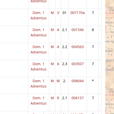
Adventus
Dom. 1
M
V
01
007170a
7
Adventus
Dom. 1
M
A
2.1
001546
8
Adventus
Dom. 1
M
A
2.2
004563
7
Adventus
Dom. 1
M
A
2.3
003507
7
Adventus
Dom. 1
M
W
2.
008044
*
Adventus
Dom. 1
M
R
2.1
006157
7
Adventus