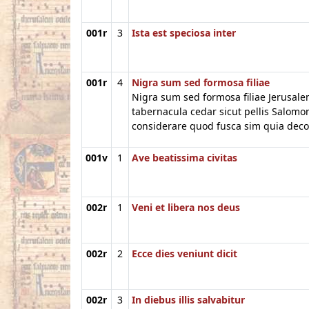
001r
3
Ista est speciosa inter
001r
4
Nigra sum sed formosa filiae
Nigra sum sed formosa filiae Jerusale
tabernacula cedar sicut pellis Salomo
considerare quod fusca sim quia decol
001v
1
Ave beatissima civitas
002r
1
Veni et libera nos deus
002r
2
Ecce dies veniunt dicit
002r
3
In diebus illis salvabitur