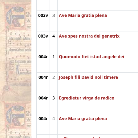
003v
3
Ave Maria gratia plena
003v
4
Ave spes nostra dei genetrix
004r
1
Quomodo fiet istud angele dei
004r
2
Joseph fili David noli timere
004r
3
Egredietur virga de radice
004r
4
Ave Maria gratia plena