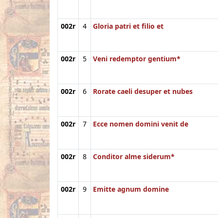
002r
4
Gloria patri et filio et
002r
5
Veni redemptor gentium*
002r
6
Rorate caeli desuper et nubes
002r
7
Ecce nomen domini venit de
002r
8
Conditor alme siderum*
002r
9
Emitte agnum domine