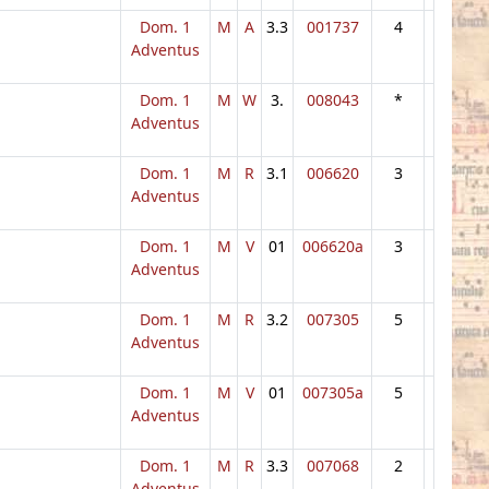
Dom. 1
M
A
3.3
001737
4
Adventus
Dom. 1
M
W
3.
008043
*
Adventus
Dom. 1
M
R
3.1
006620
3
Adventus
Dom. 1
M
V
01
006620a
3
Adventus
Dom. 1
M
R
3.2
007305
5
Adventus
Dom. 1
M
V
01
007305a
5
Adventus
Dom. 1
M
R
3.3
007068
2
Adventus