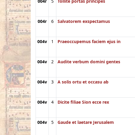
004r
5
Tollite portas principes
004r
6
Salvatorem exspectamus
004v
1
Praeoccupemus faciem ejus in
004v
2
Audite verbum domini gentes
004v
3
A solis ortu et occasu ab
004v
4
Dicite filiae Sion ecce rex
004v
5
Gaude et laetare Jerusalem