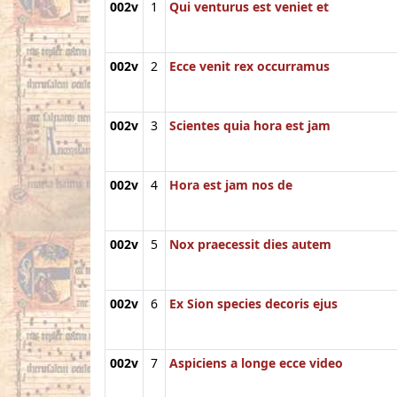
002v
1
Qui venturus est veniet et
002v
2
Ecce venit rex occurramus
002v
3
Scientes quia hora est jam
002v
4
Hora est jam nos de
002v
5
Nox praecessit dies autem
002v
6
Ex Sion species decoris ejus
002v
7
Aspiciens a longe ecce video