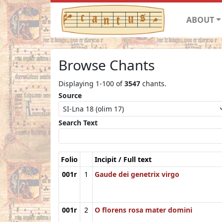
ABOUT
Browse Chants
Displaying 1-100 of
3547
chants.
Source
Search Text
Folio
Incipit / Full text
001r
1
Gaude dei genetrix virgo
001r
2
O florens rosa mater domini