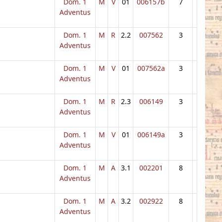
Dom. 1
M
V
01
006157b
7
Adventus
Dom. 1
M
R
2.2
007562
3
Adventus
Dom. 1
M
V
01
007562a
3
Adventus
Dom. 1
M
R
2.3
006149
3
Adventus
Dom. 1
M
V
01
006149a
3
Adventus
Dom. 1
M
A
3.1
002201
8
Adventus
Dom. 1
M
A
3.2
002922
8
Adventus