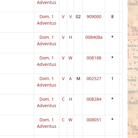
Adventus
Dom. 1
V
V
02
909000
8
Adventus
Dom. 1
V
H
008408a
*
Adventus
Dom. 1
V
W
008188
*
Adventus
Dom. 1
V
A
M
002527
1
Adventus
Dom. 1
C
H
008284
*
Adventus
Dom. 1
C
W
008051
*
Adventus