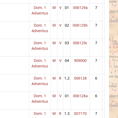
Dom. 1
M
V
01
006129a
7
Adventus
Dom. 1
M
V
02
006129b
7
Adventus
Dom. 1
M
V
03
006129c
7
Adventus
Dom. 1
M
V
04
909000
7
Adventus
Dom. 1
M
R
1.2
006128
6
Adventus
Dom. 1
M
V
01
006128a
6
Adventus
Dom. 1
M
R
1.3
007170
7