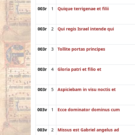
003r
1
Quique terrigenae et filii
003r
2
Qui regis Israel intende qui
003r
3
Tollite portas principes
003r
4
Gloria patri et filio et
003r
5
Aspiciebam in visu noctis et
003v
1
Ecce dominator dominus cum
003v
2
Missus est Gabriel angelus ad