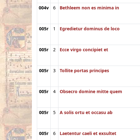
004v
6
Bethleem non es minima in
005r
1
Egredietur dominus de loco
005r
2
Ecce virgo concipiet et
005r
3
Tollite portas principes
005r
4
Obsecro domine mitte quem
005r
5
A solis ortu et occasu ab
005r
6
Laetentur caeli et exsultet