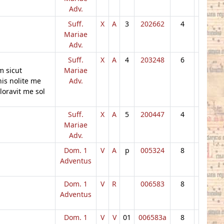
Adv.
Suff.
X
A
3
202662
4
Mariae
Adv.
Suff.
X
A
4
203248
6
m sicut
Mariae
nis nolite me
Adv.
oravit me sol
Suff.
X
A
5
200447
4
Mariae
Adv.
Dom. 1
V
A
p
005324
8
Adventus
Dom. 1
V
R
006583
8
Adventus
Dom. 1
V
V
01
006583a
8