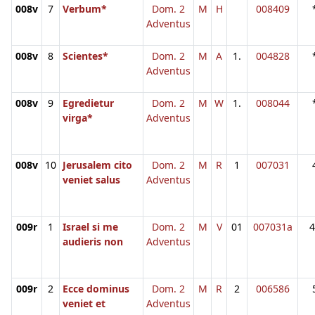
008v
7
Verbum*
Dom. 2
M
H
008409
Adventus
008v
8
Scientes*
Dom. 2
M
A
1.
004828
Adventus
008v
9
Egredietur
Dom. 2
M
W
1.
008044
virga*
Adventus
008v
10
Jerusalem cito
Dom. 2
M
R
1
007031
veniet salus
Adventus
009r
1
Israel si me
Dom. 2
M
V
01
007031a
4
audieris non
Adventus
009r
2
Ecce dominus
Dom. 2
M
R
2
006586
veniet et
Adventus