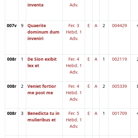
inventa
Adv.
007v
9
Quaerite
Fer. 3
E
A
2
004429
dominum dum
Hebd. 1
inveniri
Adv.
008r
1
De Sion exibit
Fer. 4
E
A
1
002119
lex et
Hebd. 1
Adv.
008r
2
Veniet fortior
Fer. 4
E
A
2
005339
me post me
Hebd. 1
Adv.
008r
3
Benedicta tu in
Fer. 5
E
A
1
001709
mulieribus et
Hebd. 1
Adv.