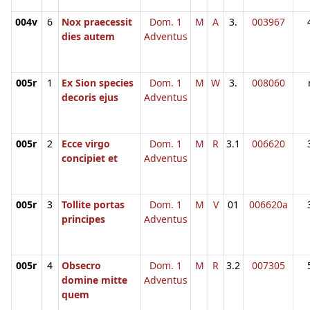
004v
6
Nox praecessit
Dom. 1
M
A
3.
003967
dies autem
Adventus
005r
1
Ex Sion species
Dom. 1
M
W
3.
008060
decoris ejus
Adventus
005r
2
Ecce virgo
Dom. 1
M
R
3.1
006620
concipiet et
Adventus
005r
3
Tollite portas
Dom. 1
M
V
01
006620a
principes
Adventus
005r
4
Obsecro
Dom. 1
M
R
3.2
007305
domine mitte
Adventus
quem