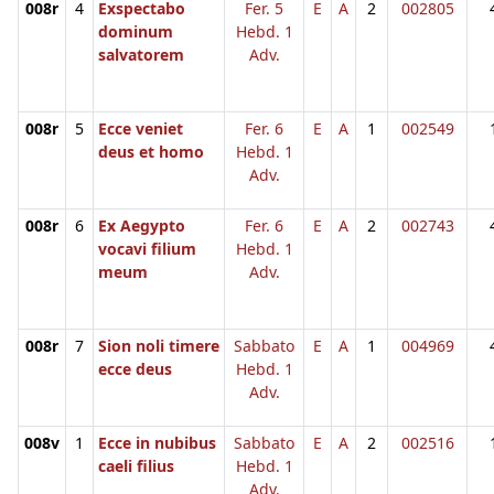
008r
4
Exspectabo
Fer. 5
E
A
2
002805
dominum
Hebd. 1
salvatorem
Adv.
008r
5
Ecce veniet
Fer. 6
E
A
1
002549
deus et homo
Hebd. 1
Adv.
008r
6
Ex Aegypto
Fer. 6
E
A
2
002743
vocavi filium
Hebd. 1
meum
Adv.
008r
7
Sion noli timere
Sabbato
E
A
1
004969
ecce deus
Hebd. 1
Adv.
008v
1
Ecce in nubibus
Sabbato
E
A
2
002516
caeli filius
Hebd. 1
Adv.