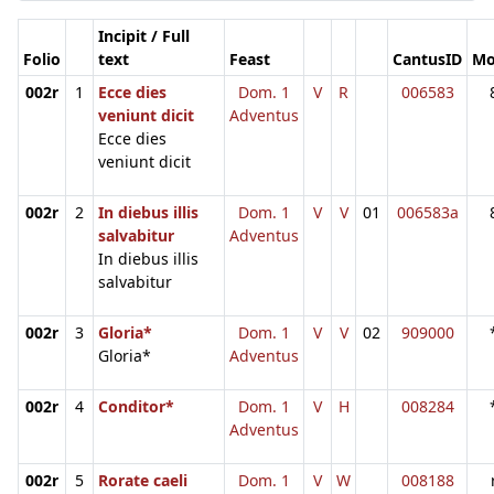
Incipit / Full
Folio
text
Feast
CantusID
Mo
002r
1
Ecce dies
Dom. 1
V
R
006583
veniunt dicit
Adventus
Ecce dies
veniunt dicit
002r
2
In diebus illis
Dom. 1
V
V
01
006583a
salvabitur
Adventus
In diebus illis
salvabitur
002r
3
Gloria*
Dom. 1
V
V
02
909000
Gloria*
Adventus
002r
4
Conditor*
Dom. 1
V
H
008284
Adventus
002r
5
Rorate caeli
Dom. 1
V
W
008188