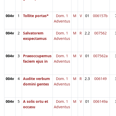
004v
1
Tollite portas*
Dom. 1
M
V
01
006157b
Adventus
004v
2
Salvatorem
Dom. 1
M
R
2.2
007562
exspectamus
Adventus
004v
3
Praeoccupemus
Dom. 1
M
V
01
007562a
faciem ejus in
Adventus
004v
4
Audite verbum
Dom. 1
M
R
2.3
006149
domini gentes
Adventus
004v
5
A solis ortu et
Dom. 1
M
V
01
006149a
occasu
Adventus