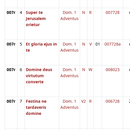
007r
4
Super te
Dom. 1
N
R
007728
Jerusalem
Adventus
orietur
007r
5
Et gloria ejus in
Dom. 1
N
V
01
007728a
te
Adventus
007r
6
Domine deus
Dom. 1
N
W
008023
virtutum
Adventus
converte
007r
7
Festina ne
Dom. 1
V2
R
006728
tardaveris
Adventus
domine