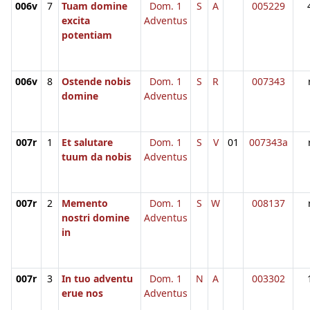
006v
7
Tuam domine
Dom. 1
S
A
005229
excita
Adventus
potentiam
006v
8
Ostende nobis
Dom. 1
S
R
007343
domine
Adventus
007r
1
Et salutare
Dom. 1
S
V
01
007343a
tuum da nobis
Adventus
007r
2
Memento
Dom. 1
S
W
008137
nostri domine
Adventus
in
007r
3
In tuo adventu
Dom. 1
N
A
003302
erue nos
Adventus