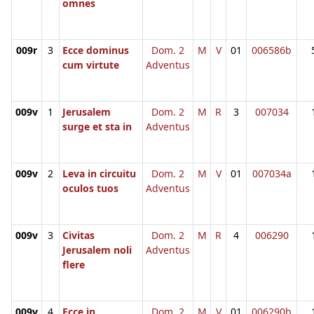
omnes
009r
3
Ecce dominus
Dom. 2
M
V
01
006586b
cum virtute
Adventus
009v
1
Jerusalem
Dom. 2
M
R
3
007034
surge et sta in
Adventus
009v
2
Leva in circuitu
Dom. 2
M
V
01
007034a
oculos tuos
Adventus
009v
3
Civitas
Dom. 2
M
R
4
006290
Jerusalem noli
Adventus
flere
009v
4
Ecce in
Dom. 2
M
V
01
006290b