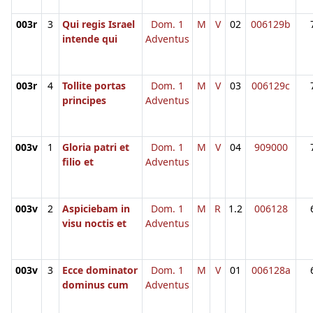
003r
3
Qui regis Israel
Dom. 1
M
V
02
006129b
intende qui
Adventus
003r
4
Tollite portas
Dom. 1
M
V
03
006129c
principes
Adventus
003v
1
Gloria patri et
Dom. 1
M
V
04
909000
filio et
Adventus
003v
2
Aspiciebam in
Dom. 1
M
R
1.2
006128
visu noctis et
Adventus
003v
3
Ecce dominator
Dom. 1
M
V
01
006128a
dominus cum
Adventus