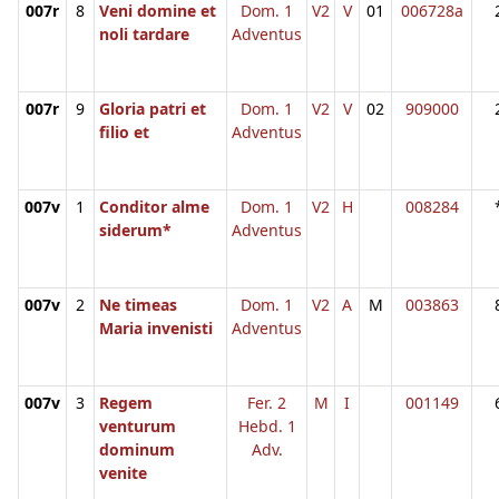
007r
8
Veni domine et
Dom. 1
V2
V
01
006728a
noli tardare
Adventus
007r
9
Gloria patri et
Dom. 1
V2
V
02
909000
filio et
Adventus
007v
1
Conditor alme
Dom. 1
V2
H
008284
siderum*
Adventus
007v
2
Ne timeas
Dom. 1
V2
A
M
003863
Maria invenisti
Adventus
007v
3
Regem
Fer. 2
M
I
001149
venturum
Hebd. 1
dominum
Adv.
venite