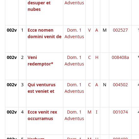
desuper et
Adventus
nubes
002v
1
Ecce nomen
Dom. 1
V
A
M
002527
domini venit de
Adventus
002v
2
Veni
Dom. 1
C
H
008408a
redemptor*
Adventus
002v
3
Qui venturus
Dom. 1
C
A
N
004502
est veniet et
Adventus
002v
4
Ecce venit rex
Dom. 1
M
I
001074
occurramus
Adventus