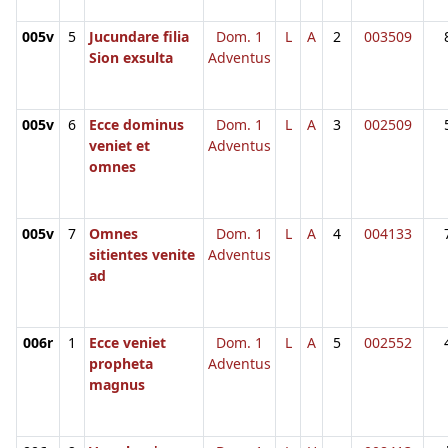
005v
5
Jucundare filia
Dom. 1
L
A
2
003509
Sion exsulta
Adventus
005v
6
Ecce dominus
Dom. 1
L
A
3
002509
veniet et
Adventus
omnes
005v
7
Omnes
Dom. 1
L
A
4
004133
sitientes venite
Adventus
ad
006r
1
Ecce veniet
Dom. 1
L
A
5
002552
propheta
Adventus
magnus