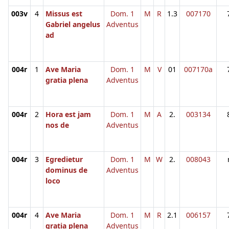
003v
4
Missus est
Dom. 1
M
R
1.3
007170
Gabriel angelus
Adventus
ad
004r
1
Ave Maria
Dom. 1
M
V
01
007170a
gratia plena
Adventus
004r
2
Hora est jam
Dom. 1
M
A
2.
003134
nos de
Adventus
004r
3
Egredietur
Dom. 1
M
W
2.
008043
dominus de
Adventus
loco
004r
4
Ave Maria
Dom. 1
M
R
2.1
006157
gratia plena
Adventus