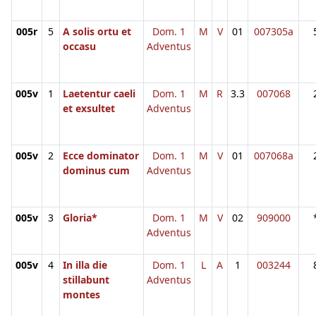
005r
5
A solis ortu et
Dom. 1
M
V
01
007305a
occasu
Adventus
005v
1
Laetentur caeli
Dom. 1
M
R
3.3
007068
et exsultet
Adventus
005v
2
Ecce dominator
Dom. 1
M
V
01
007068a
dominus cum
Adventus
005v
3
Gloria*
Dom. 1
M
V
02
909000
Adventus
005v
4
In illa die
Dom. 1
L
A
1
003244
stillabunt
Adventus
montes