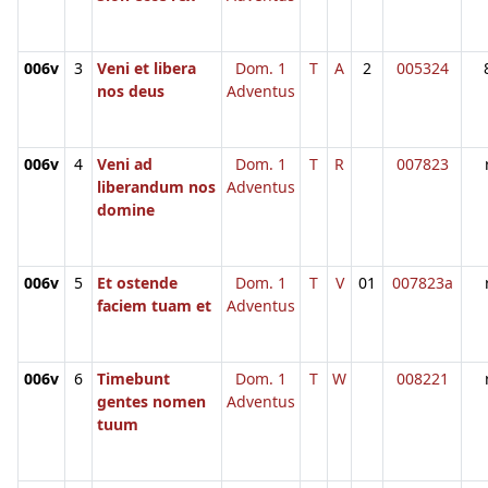
006v
3
Veni et libera
Dom. 1
T
A
2
005324
nos deus
Adventus
006v
4
Veni ad
Dom. 1
T
R
007823
liberandum nos
Adventus
domine
006v
5
Et ostende
Dom. 1
T
V
01
007823a
faciem tuam et
Adventus
006v
6
Timebunt
Dom. 1
T
W
008221
gentes nomen
Adventus
tuum