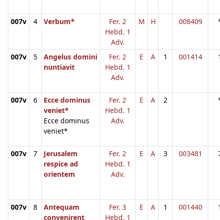
007v
4
Verbum*
Fer. 2
M
H
008409
Hebd. 1
Adv.
007v
5
Angelus domini
Fer. 2
E
A
1
001414
nuntiavit
Hebd. 1
Adv.
007v
6
Ecce dominus
Fer. 2
E
A
2
veniet*
Hebd. 1
Ecce dominus
Adv.
veniet*
007v
7
Jerusalem
Fer. 2
E
A
3
003481
respice ad
Hebd. 1
orientem
Adv.
007v
8
Antequam
Fer. 3
E
A
1
001440
convenirent
Hebd. 1