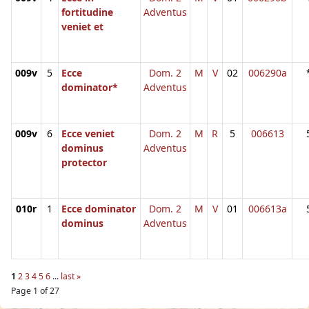
fortitudine
Adventus
veniet et
009v
5
Ecce
Dom. 2
M
V
02
006290a
dominator*
Adventus
009v
6
Ecce veniet
Dom. 2
M
R
5
006613
dominus
Adventus
protector
010r
1
Ecce dominator
Dom. 2
M
V
01
006613a
dominus
Adventus
1
2
3
4
5
6
...
last »
Page 1 of 27