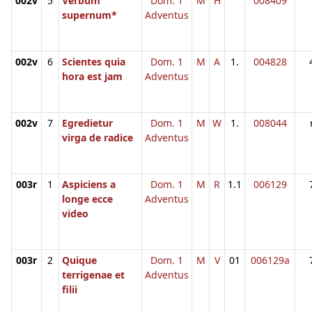
002v
5
Verbum
Dom. 1
M
H
008409
supernum*
Adventus
002v
6
Scientes quia
Dom. 1
M
A
1.
004828
hora est jam
Adventus
002v
7
Egredietur
Dom. 1
M
W
1.
008044
virga de radice
Adventus
003r
1
Aspiciens a
Dom. 1
M
R
1.1
006129
longe ecce
Adventus
video
003r
2
Quique
Dom. 1
M
V
01
006129a
terrigenae et
Adventus
filii