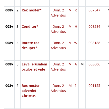
008v
2
Rex noster*
Dom. 2
V
R
007547
Adventus
008v
3
Conditor*
Dom. 2
V
H
008284
Adventus
008v
4
Rorate caeli
Dom. 2
V
W
008188
desuper*
Adventus
008v
5
Leva Jerusalem
Dom. 2
V
A
M
003606
oculos et vide
Adventus
008v
6
Rex noster
Dom. 2
M
I
001155
adveniet
Adventus
Christus