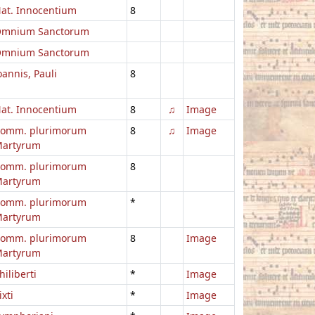
at. Innocentium
8
mnium Sanctorum
mnium Sanctorum
oannis, Pauli
8
at. Innocentium
8
♫
Image
omm. plurimorum
8
♫
Image
artyrum
omm. plurimorum
8
artyrum
omm. plurimorum
*
artyrum
omm. plurimorum
8
Image
artyrum
hiliberti
*
Image
ixti
*
Image