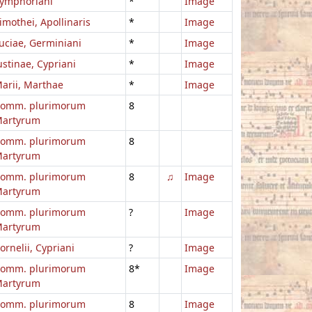
ymphoriani
*
Image
imothei, Apollinaris
*
Image
uciae, Germiniani
*
Image
ustinae, Cypriani
*
Image
arii, Marthae
*
Image
omm. plurimorum
8
artyrum
omm. plurimorum
8
artyrum
omm. plurimorum
8
♫
Image
artyrum
omm. plurimorum
?
Image
artyrum
ornelii, Cypriani
?
Image
omm. plurimorum
8*
Image
artyrum
omm. plurimorum
8
Image