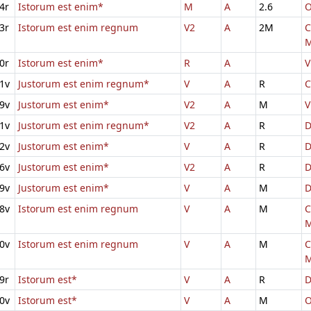
4r
Istorum est enim*
M
A
2.6
O
3r
Istorum est enim regnum
V2
A
2M
C
M
0r
Istorum est enim*
R
A
V
1v
Justorum est enim regnum*
V
A
R
C
9v
Justorum est enim*
V2
A
M
V
1v
Justorum est enim regnum*
V2
A
R
D
2v
Justorum est enim*
V
A
R
D
6v
Justorum est enim*
V2
A
R
D
9v
Justorum est enim*
V
A
M
D
8v
Istorum est enim regnum
V
A
M
C
M
0v
Istorum est enim regnum
V
A
M
C
M
9r
Istorum est*
V
A
R
D
0v
Istorum est*
V
A
M
O