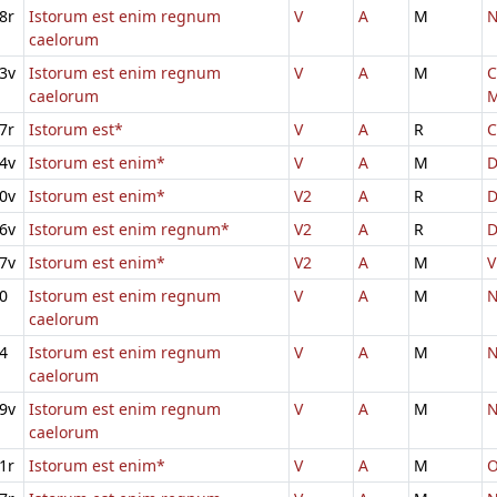
8r
Istorum est enim regnum
V
A
M
N
caelorum
3v
Istorum est enim regnum
V
A
M
C
caelorum
M
7r
Istorum est*
V
A
R
C
4v
Istorum est enim*
V
A
M
D
0v
Istorum est enim*
V2
A
R
D
6v
Istorum est enim regnum*
V2
A
R
D
7v
Istorum est enim*
V2
A
M
V
0
Istorum est enim regnum
V
A
M
N
caelorum
4
Istorum est enim regnum
V
A
M
N
caelorum
9v
Istorum est enim regnum
V
A
M
N
caelorum
1r
Istorum est enim*
V
A
M
O