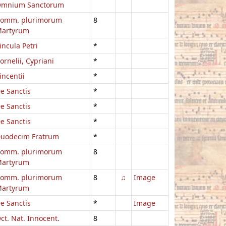
mnium Sanctorum
omm. plurimorum
8
artyrum
incula Petri
*
ornelii, Cypriani
*
incentii
*
e Sanctis
*
e Sanctis
*
e Sanctis
*
uodecim Fratrum
*
omm. plurimorum
8
artyrum
omm. plurimorum
8
♫
Image
artyrum
e Sanctis
*
Image
ct. Nat. Innocent.
8