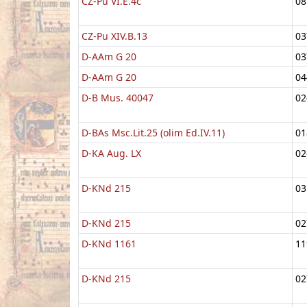
CZ-Pu VI.E.4c
08
CZ-Pu XIV.B.13
03
D-AAm G 20
03
D-AAm G 20
04
D-B Mus. 40047
02
D-BAs Msc.Lit.25 (olim Ed.IV.11)
01
D-KA Aug. LX
02
D-KNd 215
03
D-KNd 215
02
D-KNd 1161
11
D-KNd 215
02