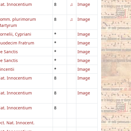
at. Innocentium
8
♫
Image
omm. plurimorum
8
♫
Image
artyrum
ornelii, Cypriani
*
Image
uodecim Fratrum
*
Image
e Sanctis
*
Image
e Sanctis
*
Image
incentii
*
Image
at. Innocentium
8
Image
at. Innocentium
8
Image
at. Innocentium
8
ct. Nat. Innocent.