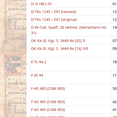
D-Sl HB.I.55
01
D-TRs 1245 / 597 (revised)
12
D-TRs 1245 / 597 (original)
12
D-W Cod. Guelf. 28 Helmst. (Heinemann-Nr.
14
31)
DK-Kk Gl. Kgl. S. 3449 8o [02] II
07
DK-Kk Gl. Kgl. S. 3449 8o [16] XVI
09
E-Tc 44.2
18
F-AI 44
11
F-AS 465 (CGM 893)
50
F-AS 465 (CGM 893)
42
F-AS 465 (CGM 893)
41