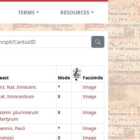
TERMS
RESOURCES
1
east
Mode
Facsimile
ct. Nat. Innocent.
*
Image
at. Innocentium
8
Image
omm. plurimorum
8
Image
artyrum
oannis, Pauli
*
Image
ionysii
8
Image