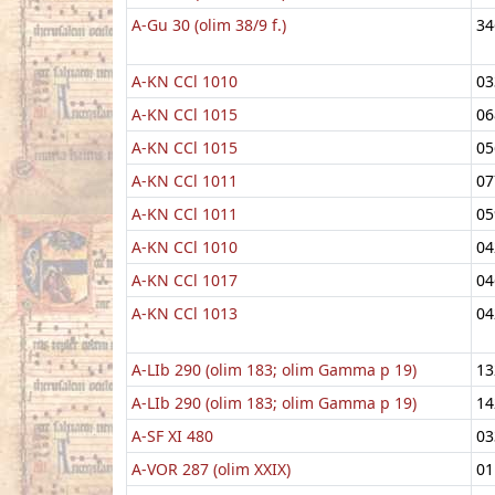
A-Gu 30 (olim 38/9 f.)
34
A-KN CCl 1010
03
A-KN CCl 1015
06
A-KN CCl 1015
05
A-KN CCl 1011
07
A-KN CCl 1011
05
A-KN CCl 1010
04
A-KN CCl 1017
04
A-KN CCl 1013
04
A-LIb 290 (olim 183; olim Gamma p 19)
13
A-LIb 290 (olim 183; olim Gamma p 19)
14
A-SF XI 480
03
A-VOR 287 (olim XXIX)
01