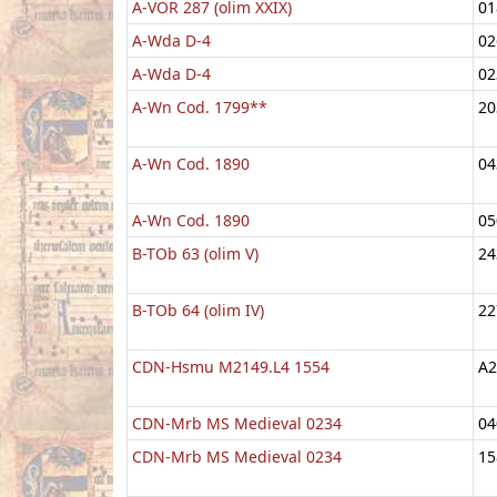
A-VOR 287 (olim XXIX)
01
A-Wda D-4
02
A-Wda D-4
02
A-Wn Cod. 1799**
20
A-Wn Cod. 1890
04
A-Wn Cod. 1890
05
B-TOb 63 (olim V)
24
B-TOb 64 (olim IV)
22
CDN-Hsmu M2149.L4 1554
A2
CDN-Mrb MS Medieval 0234
04
CDN-Mrb MS Medieval 0234
15