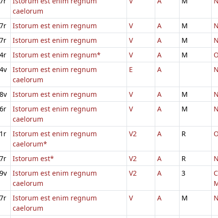
7r
Istorum est enim regnum
V
A
M
N
caelorum
7r
Istorum est enim regnum
V
A
M
N
7r
Istorum est enim regnum
V
A
M
N
4r
Istorum est enim regnum*
V
A
M
O
4v
Istorum est enim regnum
E
A
N
caelorum
8v
Istorum est enim regnum
V
A
M
N
6r
Istorum est enim regnum
V
A
M
N
caelorum
1r
Istorum est enim regnum
V2
A
R
O
caelorum*
7r
Istorum est*
V2
A
R
N
9v
Istorum est enim regnum
V2
A
3
C
caelorum
M
7r
Istorum est enim regnum
V
A
M
N
caelorum