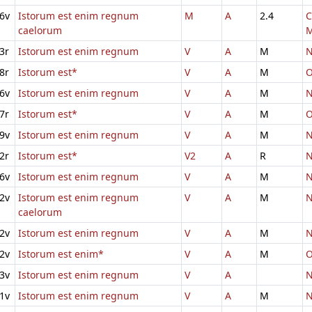
6v
Istorum est enim regnum
M
A
2.4
C
caelorum
M
3r
Istorum est enim regnum
V
A
M
N
8r
Istorum est*
V
A
M
O
6v
Istorum est enim regnum
V
A
M
N
7r
Istorum est*
V
A
M
O
9v
Istorum est enim regnum
V
A
M
N
2r
Istorum est*
V2
A
R
N
6v
Istorum est enim regnum
V
A
M
N
2v
Istorum est enim regnum
V
A
M
N
caelorum
2v
Istorum est enim regnum
V
A
M
N
2v
Istorum est enim*
V
A
M
O
3v
Istorum est enim regnum
V
A
N
1v
Istorum est enim regnum
V
A
M
N