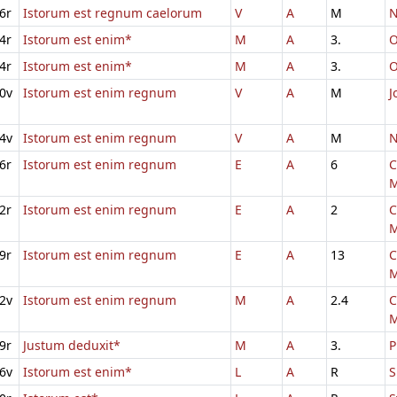
6r
Istorum est regnum caelorum
V
A
M
N
4r
Istorum est enim*
M
A
3.
O
4r
Istorum est enim*
M
A
3.
O
0v
Istorum est enim regnum
V
A
M
J
4v
Istorum est enim regnum
V
A
M
N
6r
Istorum est enim regnum
E
A
6
C
M
2r
Istorum est enim regnum
E
A
2
C
M
9r
Istorum est enim regnum
E
A
13
C
M
2v
Istorum est enim regnum
M
A
2.4
C
M
9r
Justum deduxit*
M
A
3.
P
6v
Istorum est enim*
L
A
R
S