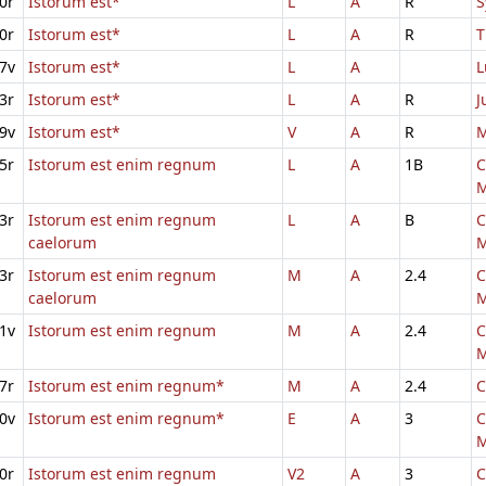
0r
Istorum est*
L
A
R
S
0r
Istorum est*
L
A
R
T
7v
Istorum est*
L
A
L
3r
Istorum est*
L
A
R
J
9v
Istorum est*
V
A
R
M
5r
Istorum est enim regnum
L
A
1B
C
M
3r
Istorum est enim regnum
L
A
B
C
caelorum
M
3r
Istorum est enim regnum
M
A
2.4
C
caelorum
M
1v
Istorum est enim regnum
M
A
2.4
C
M
7r
Istorum est enim regnum*
M
A
2.4
C
0v
Istorum est enim regnum*
E
A
3
C
M
0r
Istorum est enim regnum
V2
A
3
C