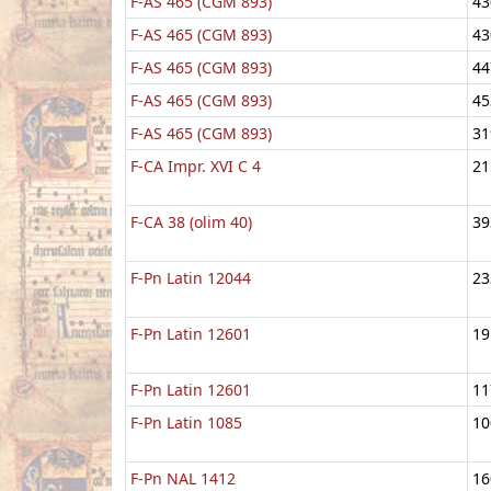
F-AS 465 (CGM 893)
43
F-AS 465 (CGM 893)
43
F-AS 465 (CGM 893)
44
F-AS 465 (CGM 893)
45
F-AS 465 (CGM 893)
31
F-CA Impr. XVI C 4
21
F-CA 38 (olim 40)
39
F-Pn Latin 12044
23
F-Pn Latin 12601
19
F-Pn Latin 12601
11
F-Pn Latin 1085
10
F-Pn NAL 1412
16