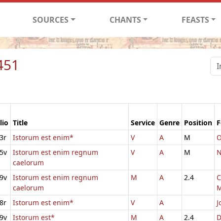
SOURCES
CHANTS
FEASTS
451
lio
Title
Service
Genre
Position
F
3r
Istorum est enim*
V
A
M
O
5v
Istorum est enim regnum
V
A
M
N
caelorum
9v
Istorum est enim regnum
M
A
2.4
C
caelorum
M
8r
Istorum est enim*
V
A
J
9v
Istorum est*
M
A
2.4
D