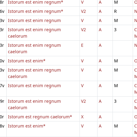
8r
Istorum est enim regnum*
V
A
M
O
6v
Istorum est enim regnum*
V2
A
R
N
3v
Istorum est enim regnum
V
A
M
N
3r
Istorum est enim regnum
V2
A
3
C
caelorum
M
3r
Istorum est enim regnum
E
A
N
caelorum
0v
Istorum est enim*
V
A
M
O
3v
Istorum est enim regnum
V
A
M
C
caelorum
M
7v
Istorum est enim regnum
V
A
M
C
M
9r
Istorum est enim regnum
V2
A
3
C
caelorum
M
0r
Istorum est regnum caelorum*
X
A
O
8v
Istorum est enim*
V
A
M
C
M