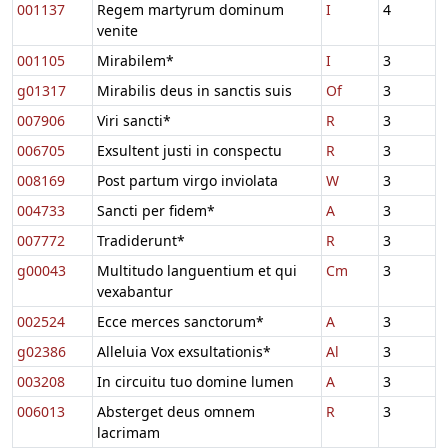
001137
Regem martyrum dominum
I
4
venite
001105
Mirabilem*
I
3
g01317
Mirabilis deus in sanctis suis
Of
3
007906
Viri sancti*
R
3
006705
Exsultent justi in conspectu
R
3
008169
Post partum virgo inviolata
W
3
004733
Sancti per fidem*
A
3
007772
Tradiderunt*
R
3
g00043
Multitudo languentium et qui
Cm
3
vexabantur
002524
Ecce merces sanctorum*
A
3
g02386
Alleluia Vox exsultationis*
Al
3
003208
In circuitu tuo domine lumen
A
3
006013
Absterget deus omnem
R
3
lacrimam