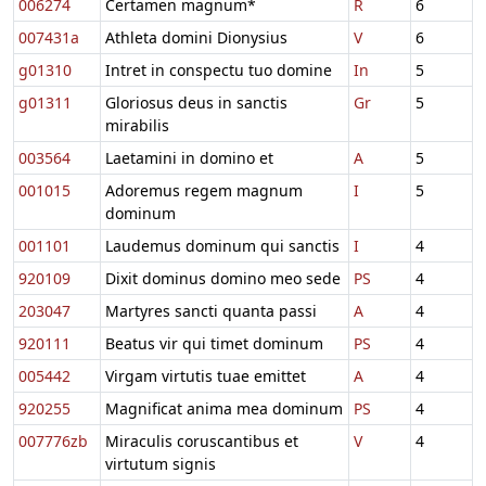
006274
Certamen magnum*
R
6
007431a
Athleta domini Dionysius
V
6
g01310
Intret in conspectu tuo domine
In
5
g01311
Gloriosus deus in sanctis
Gr
5
mirabilis
003564
Laetamini in domino et
A
5
001015
Adoremus regem magnum
I
5
dominum
001101
Laudemus dominum qui sanctis
I
4
920109
Dixit dominus domino meo sede
PS
4
203047
Martyres sancti quanta passi
A
4
920111
Beatus vir qui timet dominum
PS
4
005442
Virgam virtutis tuae emittet
A
4
920255
Magnificat anima mea dominum
PS
4
007776zb
Miraculis coruscantibus et
V
4
virtutum signis