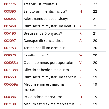
007776
Tres viri isti trinitatis
R
22
008390
Sanctorum meritis inclyta*
H
22
006033
Adest namque beati Dionysii
R
21
002468
Dum sacrum mysterium beatus
A
21
006190
Beatissimus Dionysius*
R
21
002097
Dansque illi sancta dixit
A
20
007753
Tantas per illum dominus
R
20
008070
Exsultent justi*
W
20
006033a
Quem dominus post apostolos
V
20
007138a
Dilectio et benignitas quam
V
19
006559
Dum sacrum mysterium sanctus
R
19
006559a
Mecum enim est maxima
V
19
merces
008386
Rex gloriose martyrum*
H
19
007138
Mecum est maxima merces tua
R
19