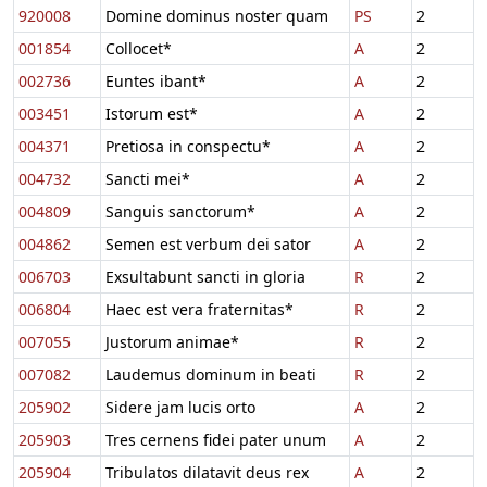
920008
Domine dominus noster quam
PS
2
001854
Collocet*
A
2
002736
Euntes ibant*
A
2
003451
Istorum est*
A
2
004371
Pretiosa in conspectu*
A
2
004732
Sancti mei*
A
2
004809
Sanguis sanctorum*
A
2
004862
Semen est verbum dei sator
A
2
006703
Exsultabunt sancti in gloria
R
2
006804
Haec est vera fraternitas*
R
2
007055
Justorum animae*
R
2
007082
Laudemus dominum in beati
R
2
205902
Sidere jam lucis orto
A
2
205903
Tres cernens fidei pater unum
A
2
205904
Tribulatos dilatavit deus rex
A
2