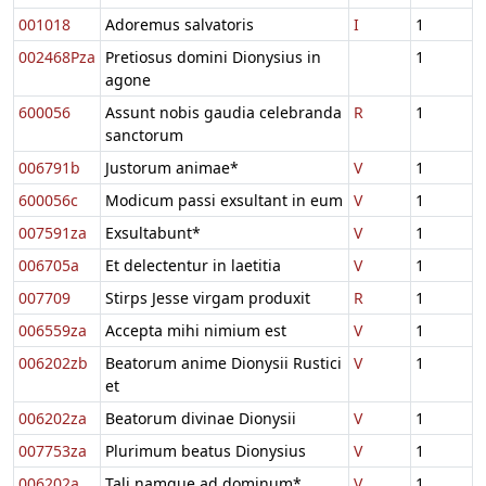
001018
Adoremus salvatoris
I
1
002468Pza
Pretiosus domini Dionysius in
1
agone
600056
Assunt nobis gaudia celebranda
R
1
sanctorum
006791b
Justorum animae*
V
1
600056c
Modicum passi exsultant in eum
V
1
007591za
Exsultabunt*
V
1
006705a
Et delectentur in laetitia
V
1
007709
Stirps Jesse virgam produxit
R
1
006559za
Accepta mihi nimium est
V
1
006202zb
Beatorum anime Dionysii Rustici
V
1
et
006202za
Beatorum divinae Dionysii
V
1
007753za
Plurimum beatus Dionysius
V
1
006202a
Tali namque ad dominum*
V
1