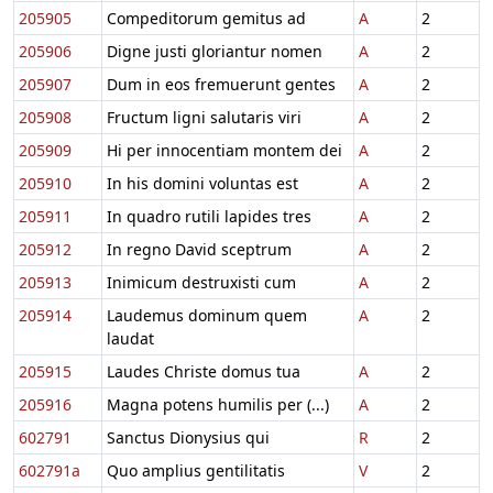
205905
Compeditorum gemitus ad
A
2
205906
Digne justi gloriantur nomen
A
2
205907
Dum in eos fremuerunt gentes
A
2
205908
Fructum ligni salutaris viri
A
2
205909
Hi per innocentiam montem dei
A
2
205910
In his domini voluntas est
A
2
205911
In quadro rutili lapides tres
A
2
205912
In regno David sceptrum
A
2
205913
Inimicum destruxisti cum
A
2
205914
Laudemus dominum quem
A
2
laudat
205915
Laudes Christe domus tua
A
2
205916
Magna potens humilis per (...)
A
2
602791
Sanctus Dionysius qui
R
2
602791a
Quo amplius gentilitatis
V
2