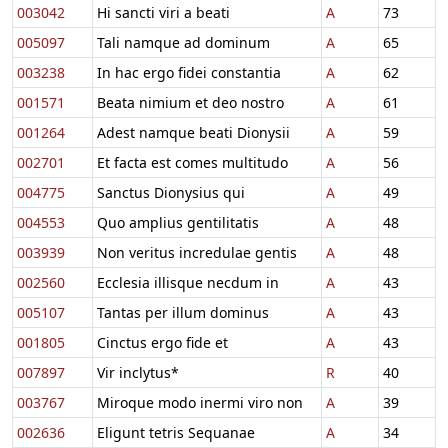
003042
Hi sancti viri a beati
A
73
005097
Tali namque ad dominum
A
65
003238
In hac ergo fidei constantia
A
62
001571
Beata nimium et deo nostro
A
61
001264
Adest namque beati Dionysii
A
59
002701
Et facta est comes multitudo
A
56
004775
Sanctus Dionysius qui
A
49
004553
Quo amplius gentilitatis
A
48
003939
Non veritus incredulae gentis
A
48
002560
Ecclesia illisque necdum in
A
43
005107
Tantas per illum dominus
A
43
001805
Cinctus ergo fide et
A
43
007897
Vir inclytus*
R
40
003767
Miroque modo inermi viro non
A
39
002636
Eligunt tetris Sequanae
A
34