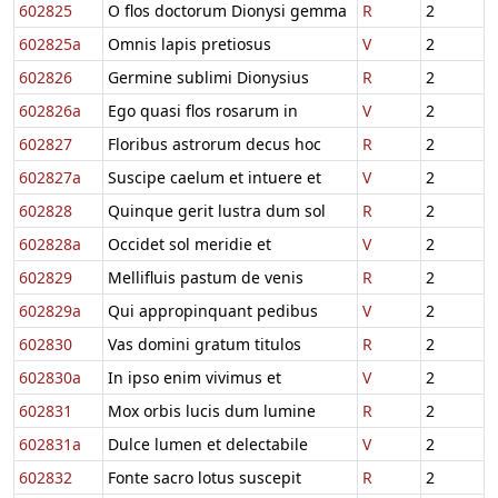
602825
O flos doctorum Dionysi gemma
R
2
602825a
Omnis lapis pretiosus
V
2
602826
Germine sublimi Dionysius
R
2
602826a
Ego quasi flos rosarum in
V
2
602827
Floribus astrorum decus hoc
R
2
602827a
Suscipe caelum et intuere et
V
2
602828
Quinque gerit lustra dum sol
R
2
602828a
Occidet sol meridie et
V
2
602829
Mellifluis pastum de venis
R
2
602829a
Qui appropinquant pedibus
V
2
602830
Vas domini gratum titulos
R
2
602830a
In ipso enim vivimus et
V
2
602831
Mox orbis lucis dum lumine
R
2
602831a
Dulce lumen et delectabile
V
2
602832
Fonte sacro lotus suscepit
R
2