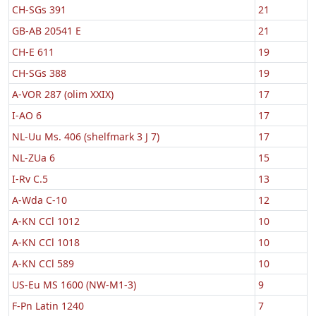
CH-SGs 391
21
GB-AB 20541 E
21
CH-E 611
19
CH-SGs 388
19
A-VOR 287 (olim XXIX)
17
I-AO 6
17
NL-Uu Ms. 406 (shelfmark 3 J 7)
17
NL-ZUa 6
15
I-Rv C.5
13
A-Wda C-10
12
A-KN CCl 1012
10
A-KN CCl 1018
10
A-KN CCl 589
10
US-Eu MS 1600 (NW-M1-3)
9
F-Pn Latin 1240
7