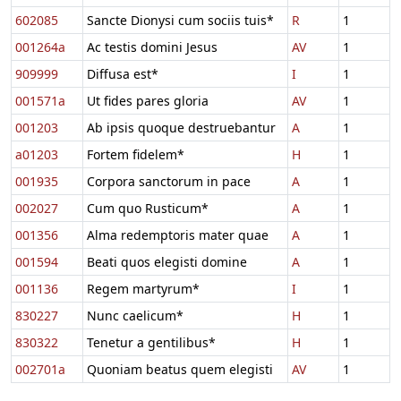
602085
Sancte Dionysi cum sociis tuis*
R
1
001264a
Ac testis domini Jesus
AV
1
909999
Diffusa est*
I
1
001571a
Ut fides pares gloria
AV
1
001203
Ab ipsis quoque destruebantur
A
1
a01203
Fortem fidelem*
H
1
001935
Corpora sanctorum in pace
A
1
002027
Cum quo Rusticum*
A
1
001356
Alma redemptoris mater quae
A
1
001594
Beati quos elegisti domine
A
1
001136
Regem martyrum*
I
1
830227
Nunc caelicum*
H
1
830322
Tenetur a gentilibus*
H
1
002701a
Quoniam beatus quem elegisti
AV
1