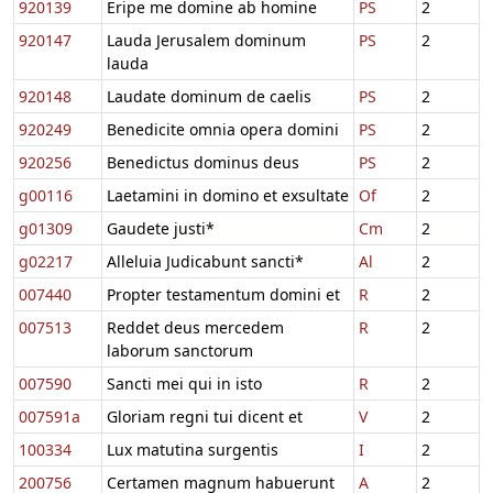
920139
Eripe me domine ab homine
PS
2
920147
Lauda Jerusalem dominum
PS
2
lauda
920148
Laudate dominum de caelis
PS
2
920249
Benedicite omnia opera domini
PS
2
920256
Benedictus dominus deus
PS
2
g00116
Laetamini in domino et exsultate
Of
2
g01309
Gaudete justi*
Cm
2
g02217
Alleluia Judicabunt sancti*
Al
2
007440
Propter testamentum domini et
R
2
007513
Reddet deus mercedem
R
2
laborum sanctorum
007590
Sancti mei qui in isto
R
2
007591a
Gloriam regni tui dicent et
V
2
100334
Lux matutina surgentis
I
2
200756
Certamen magnum habuerunt
A
2