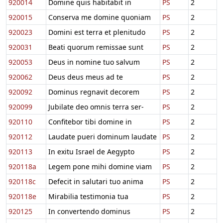
920014
Domine quis habitabit in
PS
2
920015
Conserva me domine quoniam
PS
2
920023
Domini est terra et plenitudo
PS
2
920031
Beati quorum remissae sunt
PS
2
920053
Deus in nomine tuo salvum
PS
2
920062
Deus deus meus ad te
PS
2
920092
Dominus regnavit decorem
PS
2
920099
Jubilate deo omnis terra ser-
PS
2
920110
Confitebor tibi domine in
PS
2
920112
Laudate pueri dominum laudate
PS
2
920113
In exitu Israel de Aegypto
PS
2
920118a
Legem pone mihi domine viam
PS
2
920118c
Defecit in salutari tuo anima
PS
2
920118e
Mirabilia testimonia tua
PS
2
920125
In convertendo dominus
PS
2