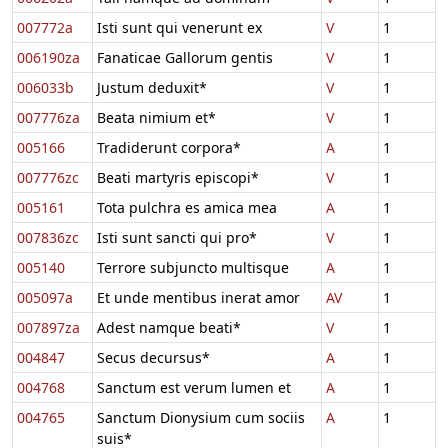
007772a
Isti sunt qui venerunt ex
V
1
006190za
Fanaticae Gallorum gentis
V
1
006033b
Justum deduxit*
V
1
007776za
Beata nimium et*
V
1
005166
Tradiderunt corpora*
A
1
007776zc
Beati martyris episcopi*
V
1
005161
Tota pulchra es amica mea
A
1
007836zc
Isti sunt sancti qui pro*
V
1
005140
Terrore subjuncto multisque
A
1
005097a
Et unde mentibus inerat amor
AV
1
007897za
Adest namque beati*
V
1
004847
Secus decursus*
A
1
004768
Sanctum est verum lumen et
A
1
004765
Sanctum Dionysium cum sociis
A
1
suis*