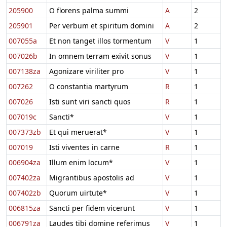
205900
O florens palma summi
A
2
205901
Per verbum et spiritum domini
A
2
007055a
Et non tanget illos tormentum
V
1
007026b
In omnem terram exivit sonus
V
1
007138za
Agonizare viriliter pro
V
1
007262
O constantia martyrum
R
1
007026
Isti sunt viri sancti quos
R
1
007019c
Sancti*
V
1
007373zb
Et qui meruerat*
V
1
007019
Isti viventes in carne
R
1
006904za
Illum enim locum*
V
1
007402za
Migrantibus apostolis ad
V
1
007402zb
Quorum uirtute*
V
1
006815za
Sancti per fidem vicerunt
V
1
006791za
Laudes tibi domine referimus
V
1