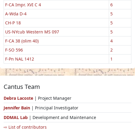
F-CA Impr. XVI C 4
6
A-Wda D-4
5
CH-P 18
5
US-NYcub Western MS 097
5
F-CA 38 (olim 40)
4
F-SO 596
2
F-Pn NAL 1412
1
Cantus Team
Debra Lacoste
| Project Manager
Jennifer Bain
| Principal Investigator
DDMAL Lab
| Development and Maintenance
⇨ List of contributors