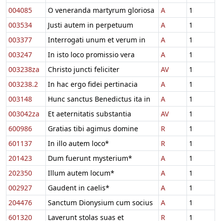
004085
O veneranda martyrum gloriosa
A
1
003534
Justi autem in perpetuum
A
1
003377
Interrogati unum et verum in
A
1
003247
In isto loco promissio vera
A
1
003238za
Christo juncti feliciter
AV
1
003238.2
In hac ergo fidei pertinacia
A
1
003148
Hunc sanctus Benedictus ita in
A
1
003042za
Et aeternitatis substantia
AV
1
600986
Gratias tibi agimus domine
R
1
601137
In illo autem loco*
R
1
201423
Dum fuerunt mysterium*
A
1
202350
Illum autem locum*
A
1
002927
Gaudent in caelis*
A
1
204476
Sanctum Dionysium cum socius
A
1
601320
Laverunt stolas suas et
R
1