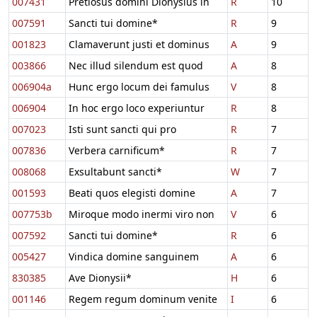
007431
Pretiosus domini Dionysius in
R
10
007591
Sancti tui domine*
R
9
001823
Clamaverunt justi et dominus
A
9
003866
Nec illud silendum est quod
A
8
006904a
Hunc ergo locum dei famulus
V
8
006904
In hoc ergo loco experiuntur
R
8
007023
Isti sunt sancti qui pro
R
7
007836
Verbera carnificum*
R
7
008068
Exsultabunt sancti*
W
7
001593
Beati quos elegisti domine
A
7
007753b
Miroque modo inermi viro non
V
6
007592
Sancti tui domine*
R
6
005427
Vindica domine sanguinem
A
6
830385
Ave Dionysii*
H
6
001146
Regem regum dominum venite
I
6