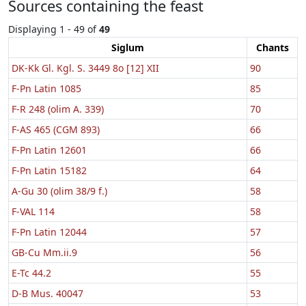
Sources containing the feast
Displaying 1 - 49 of
49
Siglum
Chants
DK-Kk Gl. Kgl. S. 3449 8o [12] XII
90
F-Pn Latin 1085
85
F-R 248 (olim A. 339)
70
F-AS 465 (CGM 893)
66
F-Pn Latin 12601
66
F-Pn Latin 15182
64
A-Gu 30 (olim 38/9 f.)
58
F-VAL 114
58
F-Pn Latin 12044
57
GB-Cu Mm.ii.9
56
E-Tc 44.2
55
D-B Mus. 40047
53