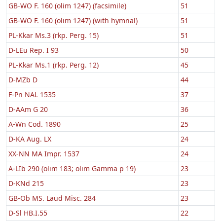
GB-WO F. 160 (olim 1247) (facsimile)
51
GB-WO F. 160 (olim 1247) (with hymnal)
51
PL-Kkar Ms.3 (rkp. Perg. 15)
51
D-LEu Rep. I 93
50
PL-Kkar Ms.1 (rkp. Perg. 12)
45
D-MZb D
44
F-Pn NAL 1535
37
D-AAm G 20
36
A-Wn Cod. 1890
25
D-KA Aug. LX
24
XX-NN MA Impr. 1537
24
A-LIb 290 (olim 183; olim Gamma p 19)
23
D-KNd 215
23
GB-Ob MS. Laud Misc. 284
23
D-Sl HB.I.55
22