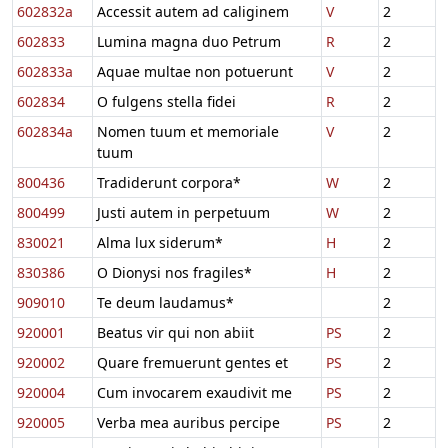
602832a
Accessit autem ad caliginem
V
2
602833
Lumina magna duo Petrum
R
2
602833a
Aquae multae non potuerunt
V
2
602834
O fulgens stella fidei
R
2
602834a
Nomen tuum et memoriale
V
2
tuum
800436
Tradiderunt corpora*
W
2
800499
Justi autem in perpetuum
W
2
830021
Alma lux siderum*
H
2
830386
O Dionysi nos fragiles*
H
2
909010
Te deum laudamus*
2
920001
Beatus vir qui non abiit
PS
2
920002
Quare fremuerunt gentes et
PS
2
920004
Cum invocarem exaudivit me
PS
2
920005
Verba mea auribus percipe
PS
2