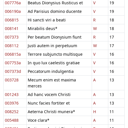
007776a
Beatus Dionysius Rusticus et
V
19
006190a
Ad Parisius domino ducente
V
19
006815
Hi sancti viri a beati
R
18
008141
Mirabilis deus*
W
18
007373
Per beatum Dionysium fiunt
R
17
008112
Justi autem in perpetuum
W
17
006815a
Terrore subjuncto multisque
V
16
007753a
In quo lux caelestis gratiae
V
16
007373d
Peccatorum indulgentia
V
16
003728
Mecum enim est maxima
A
13
merces
001243
Ad hanc vocem Christi
A
13
003976
Nunc facies fortiter et
A
13
008252
Aeterna Christi munera*
H
11
005488
Voce clara*
A
11