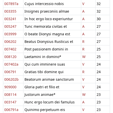
007897a
Cujus intercessio nobis
V
32
003355
Insignes praeconiis almae
A
32
003241
In hoc ergo loco experiuntur
A
30
005247
Tunc memorata civitas et
A
27
003999
O beate Dionysi magna est
A
27
006202
Beatus Dionysius Rusticus et
R
27
007402
Post passionem domini in
R
25
008120
Laetamini in domino*
W
25
007402a
Qui cum imminere suas
V
24
006791
Gratias tibi domine qui
R
24
006202b
Beatorum animae sanctorum
V
24
909000
Gloria patri et filio et
V
24
008114
Justorum animae*
W
23
003147
Hunc ergo locum dei famulus
A
23
006791a
Quinimo perpetuum eis
V
23