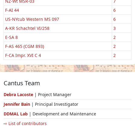
NZ-Wt MSR-03
7
F-AI 44
6
US-NYcub Western MS 097
6
A-KR Schachtel VI/258
3
E-SA 8
2
F-AS 465 (CGM 893)
2
F-CA Impr. XVI C 4
2
Cantus Team
Debra Lacoste
| Project Manager
Jennifer Bain
| Principal Investigator
DDMAL Lab
| Development and Maintenance
⇨ List of contributors