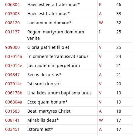
006804
Haec est vera fraternitas*
R
46
003003
Haec est fraternitas*
A
33
008120
Laetamini in domino*
W
32
001137
Regem martyrum dominum
I
25
venite
909000
Gloria patri et filio et
V
25
007014a
In omnem terram exivit sonus
V
24
007014e
Justi autem in perpetuum
V
21
004847
Secus decursus*
A
21
007014c
Isti sunt duo viri
V
20
006178b
Una fides unum baptisma unus
V
19
006804a
Ecce quam bonum*
V
19
001583
Beati martyres Christi
A
18
008141
Mirabilis deus*
W
17
003451
Istorum est*
A
17