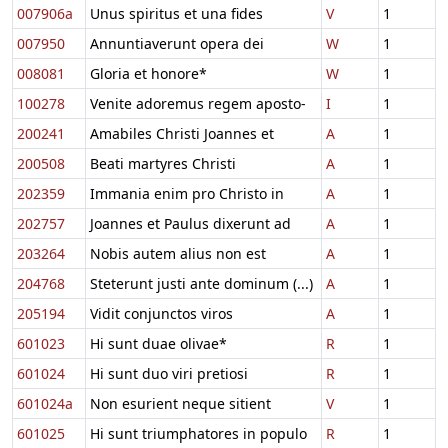
007906a
Unus spiritus et una fides
V
1
007950
Annuntiaverunt opera dei
W
1
008081
Gloria et honore*
W
1
100278
Venite adoremus regem aposto-
I
1
200241
Amabiles Christi Joannes et
A
1
200508
Beati martyres Christi
A
1
202359
Immania enim pro Christo in
A
1
202757
Joannes et Paulus dixerunt ad
A
1
203264
Nobis autem alius non est
A
1
204768
Steterunt justi ante dominum (...)
A
1
205194
Vidit conjunctos viros
A
1
601023
Hi sunt duae olivae*
R
1
601024
Hi sunt duo viri pretiosi
R
1
601024a
Non esurient neque sitient
V
1
601025
Hi sunt triumphatores in populo
R
1