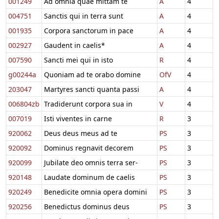
001249
Ad omnia quae mittam te
A
4
004751
Sanctis qui in terra sunt
A
4
001935
Corpora sanctorum in pace
A
4
002927
Gaudent in caelis*
A
4
007590
Sancti mei qui in isto
R
4
g00244a
Quoniam ad te orabo domine
OfV
4
203047
Martyres sancti quanta passi
A
4
006804zb
Tradiderunt corpora sua in
V
4
007019
Isti viventes in carne
R
3
920062
Deus deus meus ad te
PS
3
920092
Dominus regnavit decorem
PS
3
920099
Jubilate deo omnis terra ser-
PS
3
920148
Laudate dominum de caelis
PS
3
920249
Benedicite omnia opera domini
PS
3
920256
Benedictus dominus deus
PS
3