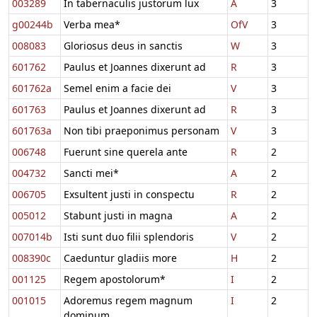
003289
In tabernaculis justorum lux
A
3
g00244b
Verba mea*
OfV
3
008083
Gloriosus deus in sanctis
W
3
601762
Paulus et Joannes dixerunt ad
R
3
601762a
Semel enim a facie dei
V
3
601763
Paulus et Joannes dixerunt ad
R
3
601763a
Non tibi praeponimus personam
V
3
006748
Fuerunt sine querela ante
R
2
004732
Sancti mei*
A
2
006705
Exsultent justi in conspectu
R
2
005012
Stabunt justi in magna
A
2
007014b
Isti sunt duo filii splendoris
V
2
008390c
Caeduntur gladiis more
H
2
001125
Regem apostolorum*
I
2
001015
Adoremus regem magnum
I
2
dominum