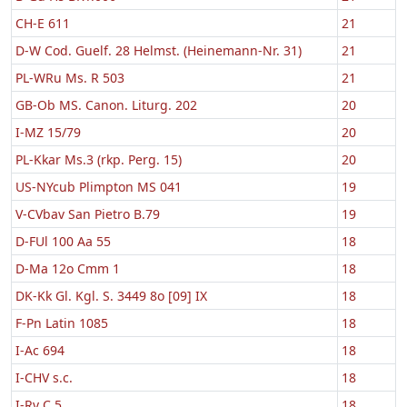
CH-E 611
21
D-W Cod. Guelf. 28 Helmst. (Heinemann-Nr. 31)
21
PL-WRu Ms. R 503
21
GB-Ob MS. Canon. Liturg. 202
20
I-MZ 15/79
20
PL-Kkar Ms.3 (rkp. Perg. 15)
20
US-NYcub Plimpton MS 041
19
V-CVbav San Pietro B.79
19
D-FUl 100 Aa 55
18
D-Ma 12o Cmm 1
18
DK-Kk Gl. Kgl. S. 3449 8o [09] IX
18
F-Pn Latin 1085
18
I-Ac 694
18
I-CHV s.c.
18
I-Rv C.5
18