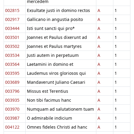
mercedem
002815
Exsultate justi in domino rectos
A
1
002917
Gallicano in angustia posito
A
1
003444
Isti sunt sancti qui pro*
A
1
003501
Joannes et Paulus dixerunt ad
A
1
003502
Joannes et Paulus martyres
A
1
003534
Justi autem in perpetuum
A
1
003564
Laetamini in domino et
A
1
003595
Laudemus viros gloriosos qui
A
1
003689
Mandaverunt Juliano Caesari
A
1
003796
Missus est Terentius
A
1
003935
Non tibi facimus hanc
A
1
003970
Numquam ad salutationem tuam
A
1
003987
O admirabile indicium
A
1
004122
Omnes fideles Christi ad hanc
A
1