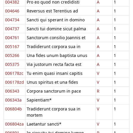
004382
Pro eo quod non credidisti
A
1
004646
Reversus est Terentius ad
A
1
004734
Sancti qui sperant in domino
A
1
004737
Sancti tui domine sicut palma
A
1
004761
Sanctorum consilio Joannis et
A
1
005167
Tradiderunt corpora sua in
A
1
005266
Una fides unum baptista unus
A
1
005375
Via justorum recta facta est
A
1
006178zc
Tu enim quasi insani capitis
V
1
006178zd
Unus spiritus et una fides
V
1
006343
Corpora sanctorum in pace
R
1
006343a
Sapientiam*
V
1
006804b
Tradiderunt corpora sua in
V
1
mortem
006804za
Laetantur sancti*
V
1
006891
In circuitu tui domino lumen
R
1