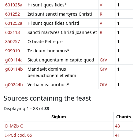
601025a
Hi sunt quos fides*
V
1
601252
Isti sunt sancti martyres Christi
R
1
601252a
Hi sunt quos fides Christi
V
1
602113
Sancti martyres Christi Joannes et
R
1
850257
O beate Petre pr-
1
909010
Te deum laudamus*
1
g00114a
Sicut unguentum in capite quod
GrV
1
g00114b
Mandavit dominus
GrV
1
benedictionem et vitam
g00244b
Verba mea auribus*
OfV
1
Sources containing the feast
Displaying 1 - 83 of
83
Siglum
Chants
D-MZb C
48
I-PCd cod. 65
41