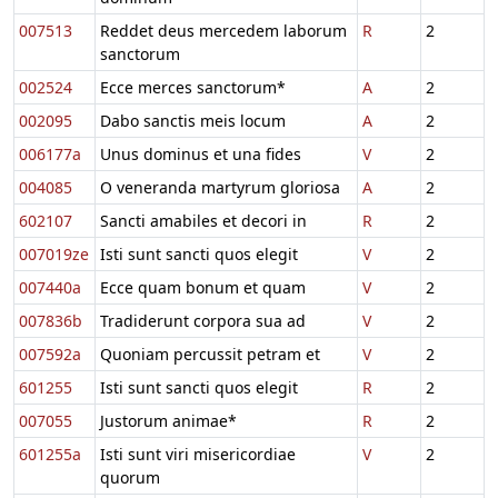
007513
Reddet deus mercedem laborum
R
2
sanctorum
002524
Ecce merces sanctorum*
A
2
002095
Dabo sanctis meis locum
A
2
006177a
Unus dominus et una fides
V
2
004085
O veneranda martyrum gloriosa
A
2
602107
Sancti amabiles et decori in
R
2
007019ze
Isti sunt sancti quos elegit
V
2
007440a
Ecce quam bonum et quam
V
2
007836b
Tradiderunt corpora sua ad
V
2
007592a
Quoniam percussit petram et
V
2
601255
Isti sunt sancti quos elegit
R
2
007055
Justorum animae*
R
2
601255a
Isti sunt viri misericordiae
V
2
quorum