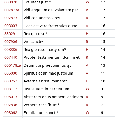
008070
Exsultent justi*
W
17
007873a
Vidi angelum dei volantem per
V
17
007873
Vidi conjunctos viros
R
17
003003.1
Haec est vera fraternitas quae
A
16
830291
Rex gloriose*
H
16
007906
Viri sancti*
R
15
008386
Rex gloriose martyrum*
H
14
007440
Propter testamentum domini et
R
14
006178za
Deum tibi praeponimus qui
V
13
005000
Spiritus et animae justorum
A
11
008252
Aeterna Christi munera*
H
10
008112
Justi autem in perpetuum
W
9
006013
Absterget deus omnem lacrimam
R
8
007836
Verbera carnificum*
R
7
008068
Exsultabunt sancti*
W
6