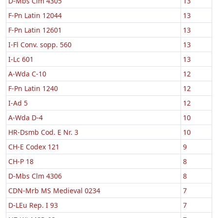
D-Mbs Clm 4305
13
F-Pn Latin 12044
13
F-Pn Latin 12601
13
I-Fl Conv. sopp. 560
13
I-Lc 601
13
A-Wda C-10
12
F-Pn Latin 1240
12
I-Ad 5
12
A-Wda D-4
10
HR-Dsmb Cod. E Nr. 3
10
CH-E Codex 121
9
CH-P 18
8
D-Mbs Clm 4306
8
CDN-Mrb MS Medieval 0234
7
D-LEu Rep. I 93
7