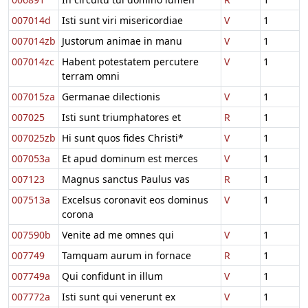
007014d
Isti sunt viri misericordiae
V
1
007014zb
Justorum animae in manu
V
1
007014zc
Habent potestatem percutere
V
1
terram omni
007015za
Germanae dilectionis
V
1
007025
Isti sunt triumphatores et
R
1
007025zb
Hi sunt quos fides Christi*
V
1
007053a
Et apud dominum est merces
V
1
007123
Magnus sanctus Paulus vas
R
1
007513a
Excelsus coronavit eos dominus
V
1
corona
007590b
Venite ad me omnes qui
V
1
007749
Tamquam aurum in fornace
R
1
007749a
Qui confidunt in illum
V
1
007772a
Isti sunt qui venerunt ex
V
1