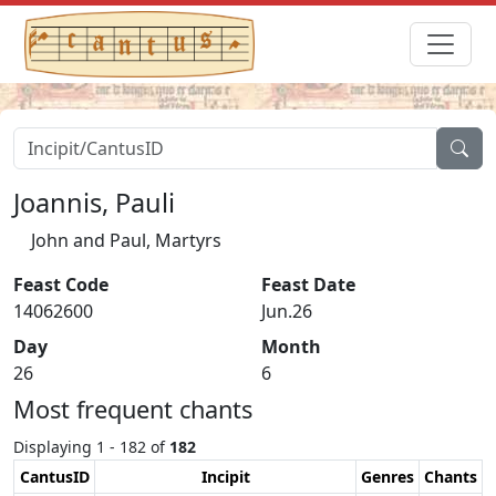
Joannis, Pauli
John and Paul, Martyrs
Feast Code
Feast Date
14062600
Jun.26
Day
Month
26
6
Most frequent chants
Displaying 1 - 182 of
182
CantusID
Incipit
Genres
Chants