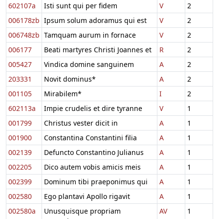
602107a
Isti sunt qui per fidem
V
2
006178zb
Ipsum solum adoramus qui est
V
2
006748zb
Tamquam aurum in fornace
V
2
006177
Beati martyres Christi Joannes et
R
2
005427
Vindica domine sanguinem
A
2
203331
Novit dominus*
A
2
001105
Mirabilem*
I
2
602113a
Impie crudelis et dire tyranne
V
1
001799
Christus vester dicit in
A
1
001900
Constantina Constantini filia
A
1
002139
Defuncto Constantino Julianus
A
1
002205
Dico autem vobis amicis meis
A
1
002399
Dominum tibi praeponimus qui
A
1
002580
Ego plantavi Apollo rigavit
A
1
002580a
Unusquisque propriam
AV
1