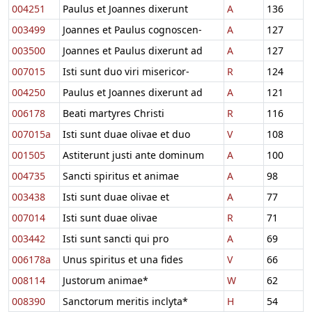
004251
Paulus et Joannes dixerunt
A
136
003499
Joannes et Paulus cognoscen-
A
127
003500
Joannes et Paulus dixerunt ad
A
127
007015
Isti sunt duo viri misericor-
R
124
004250
Paulus et Joannes dixerunt ad
A
121
006178
Beati martyres Christi
R
116
007015a
Isti sunt duae olivae et duo
V
108
001505
Astiterunt justi ante dominum
A
100
004735
Sancti spiritus et animae
A
98
003438
Isti sunt duae olivae et
A
77
007014
Isti sunt duae olivae
R
71
003442
Isti sunt sancti qui pro
A
69
006178a
Unus spiritus et una fides
V
66
008114
Justorum animae*
W
62
008390
Sanctorum meritis inclyta*
H
54