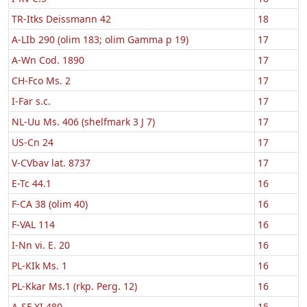
TR-Itks Deissmann 42
18
A-LIb 290 (olim 183; olim Gamma p 19)
17
A-Wn Cod. 1890
17
CH-Fco Ms. 2
17
I-Far s.c.
17
NL-Uu Ms. 406 (shelfmark 3 J 7)
17
US-Cn 24
17
V-CVbav lat. 8737
17
E-Tc 44.1
16
F-CA 38 (olim 40)
16
F-VAL 114
16
I-Nn vi. E. 20
16
PL-KIk Ms. 1
16
PL-Kkar Ms.1 (rkp. Perg. 12)
16
A-SF XI 480
15