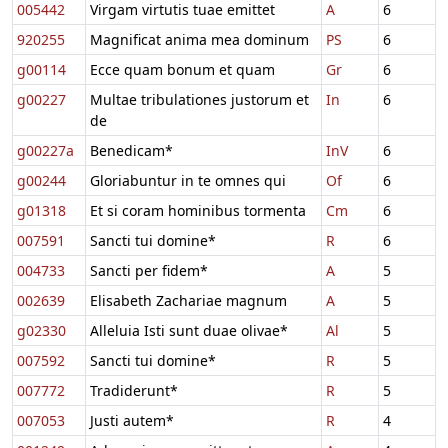
005442
Virgam virtutis tuae emittet
A
6
920255
Magnificat anima mea dominum
PS
6
g00114
Ecce quam bonum et quam
Gr
6
g00227
Multae tribulationes justorum et
In
6
de
g00227a
Benedicam*
InV
6
g00244
Gloriabuntur in te omnes qui
Of
6
g01318
Et si coram hominibus tormenta
Cm
6
007591
Sancti tui domine*
R
6
004733
Sancti per fidem*
A
5
002639
Elisabeth Zachariae magnum
A
5
g02330
Alleluia Isti sunt duae olivae*
Al
5
007592
Sancti tui domine*
R
5
007772
Tradiderunt*
R
5
007053
Justi autem*
R
4