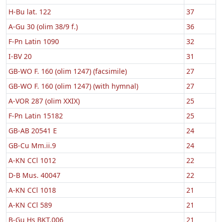
H-Bu lat. 122
37
A-Gu 30 (olim 38/9 f.)
36
F-Pn Latin 1090
32
I-BV 20
31
GB-WO F. 160 (olim 1247) (facsimile)
27
GB-WO F. 160 (olim 1247) (with hymnal)
27
A-VOR 287 (olim XXIX)
25
F-Pn Latin 15182
25
GB-AB 20541 E
24
GB-Cu Mm.ii.9
24
A-KN CCl 1012
22
D-B Mus. 40047
22
A-KN CCl 1018
21
A-KN CCl 589
21
B-Gu Hs BKT.006
21