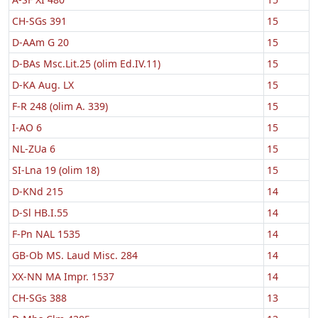
CH-SGs 391
15
D-AAm G 20
15
D-BAs Msc.Lit.25 (olim Ed.IV.11)
15
D-KA Aug. LX
15
F-R 248 (olim A. 339)
15
I-AO 6
15
NL-ZUa 6
15
SI-Lna 19 (olim 18)
15
D-KNd 215
14
D-Sl HB.I.55
14
F-Pn NAL 1535
14
GB-Ob MS. Laud Misc. 284
14
XX-NN MA Impr. 1537
14
CH-SGs 388
13