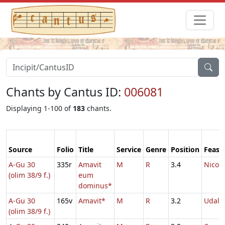
Chants by Cantus ID:
006081
Displaying 1-100 of
183
chants.
Source
Folio
Title
Service
Genre
Position
Feast
A-Gu 30
335r
Amavit
M
R
3.4
Nicola
(olim 38/9 f.)
eum
dominus*
A-Gu 30
165v
Amavit*
M
R
3.2
Udalri
(olim 38/9 f.)