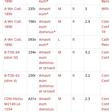
1890
eum*
Benedi
A-Wn Cod.
235r
Amavit
M
R
3
Willib
1890
eum*
A-Wn Cod.
196v
Amavit
M
R
2.4
Comm.
1890
eum
Confe
dominus*
TP
A-Wn Cod.
093v
Amavit
L
R
Cathe
1890
eum*
Petri
B-TOb 64
234v
Amavit
M
R
3.2
Comm.
(olim IV)
eum
Confe
dominus
et ornavit
B-TOb 63
250r
Amavit
M
R
3.2
Comm.
(olim V)
eum
Confe
dominus
et ornavit
CDN-Hsmu
A31v
Amavit
M
R
2.3
Comm.
M2149.L4
eum
Confe
1554
dominus
Pontifi