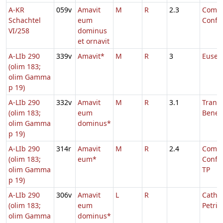
A-KR
059v
Amavit
M
R
2.3
Comm.
Schachtel
eum
Confe
VI/258
dominus
et ornavit
A-LIb 290
339v
Amavit*
M
R
3
Eusebi
(olim 183;
olim Gamma
p 19)
A-LIb 290
332v
Amavit
M
R
3.1
Transl
(olim 183;
eum
Benedi
olim Gamma
dominus*
p 19)
A-LIb 290
314r
Amavit
M
R
2.4
Comm.
(olim 183;
eum*
Confe
olim Gamma
TP
p 19)
A-LIb 290
306v
Amavit
L
R
Cathe
(olim 183;
eum
Petri
olim Gamma
dominus*