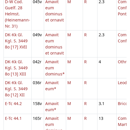
D-W Cod.
045v
Amavit
M
R
2.3
Comm.
Guelf. 28
eum
Confe
Helmst.
dominus
Pontifi
(Heinemann-
et ornavit
Nr. 31)
DK-Kk Gl.
049v
Amavit
M
R
2.3
Comm.
Kgl. S. 3449
eum
Confe
8o [17] XVII
dominus
et ornavit
DK-Kk Gl.
042r
Amavit
M
R
4
Othma
Kgl. S. 3449
eum
8o [13] XIII
dominus*
DK-Kk Gl.
036r
Amavit
M
R
Leode
Kgl. S. 3449
eum*
8o [12] XII
E-Tc 44.2
158v
Amavit
M
R
3.1
Briccii
eum*
E-Tc 44.1
165r
Amavit
M
R
13
Comm.
eum
Martyr