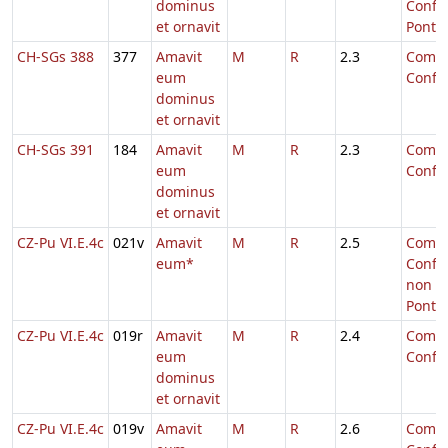
dominus
Confe
et ornavit
Ponti
CH-SGs 388
377
Amavit
M
R
2.3
Comm.
eum
Confe
dominus
et ornavit
CH-SGs 391
184
Amavit
M
R
2.3
Comm.
eum
Confe
dominus
et ornavit
CZ-Pu VI.E.4c
021v
Amavit
M
R
2.5
Comm.
eum*
Confe
non
Pontifi
CZ-Pu VI.E.4c
019r
Amavit
M
R
2.4
Comm.
eum
Confe
dominus
et ornavit
CZ-Pu VI.E.4c
019v
Amavit
M
R
2.6
Comm.