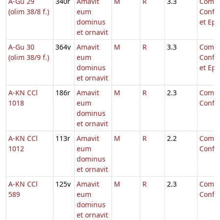
A-Gu 29
340r
Amavit
M
R
3.3
Comm.
(olim 38/8 f.)
eum
Confe
dominus
et Epi
et ornavit
A-Gu 30
364v
Amavit
M
R
3.3
Comm.
(olim 38/9 f.)
eum
Confe
dominus
et Epi
et ornavit
A-KN CCl
186r
Amavit
M
R
2.3
Comm.
1018
eum
Confe
dominus
et ornavit
A-KN CCl
113r
Amavit
M
R
2.2
Comm.
1012
eum
Confe
dominus
et ornavit
A-KN CCl
125v
Amavit
M
R
2.3
Comm.
589
eum
Confe
dominus
et ornavit