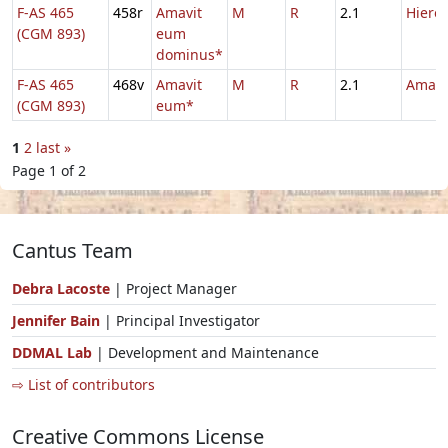
F-AS 465
458r
Amavit
M
R
2.1
Hiero
(CGM 893)
eum
dominus*
F-AS 465
468v
Amavit
M
R
2.1
Amati
(CGM 893)
eum*
1
2
last »
Page 1 of 2
Cantus Team
Debra Lacoste
| Project Manager
Jennifer Bain
| Principal Investigator
DDMAL Lab
| Development and Maintenance
⇨ List of contributors
Creative Commons License