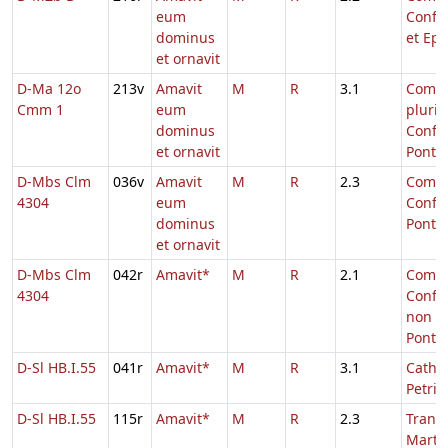
eum
Confe
dominus
et Epi
et ornavit
D-Ma 12o
213v
Amavit
M
R
3.1
Comm
Cmm 1
eum
pluri
dominus
Confe
et ornavit
Ponti
D-Mbs Clm
036v
Amavit
M
R
2.3
Comm.
4304
eum
Confe
dominus
Pontifi
et ornavit
D-Mbs Clm
042r
Amavit*
M
R
2.1
Comm.
4304
Confe
non
Pontifi
D-Sl HB.I.55
041r
Amavit*
M
R
3.1
Cathe
Petri
D-Sl HB.I.55
115r
Amavit*
M
R
2.3
Transl
Martin