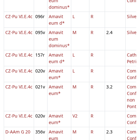
eum
Confe
dominus*
CZ-Pu VI.E.4c
096r
Amavit
L
R
Silvest
eum d*
CZ-Pu VI.E.4c
095v
Amavit
M
R
2.4
Silvest
eum
dominus*
CZ-Pu VI.E.4c
157r
Amavit
L
R
Cathe
eum d*
Petri
CZ-Pu VI.E.4c
020v
Amavit
L
R
Comm.
eum*
Confe
CZ-Pu VI.E.4c
021v
Amavit
M
R
3.2
Comm.
eum*
Confe
non
Pontifi
CZ-Pu VI.E.4c
020v
Amavit
V2
R
Comm.
eum*
Confe
D-AAm G 20
356v
Amavit
M
R
2.3
Comm.
eum
Confe