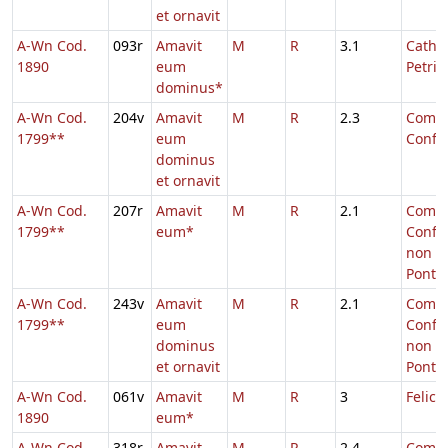
et ornavit
A-Wn Cod.
093r
Amavit
M
R
3.1
Cathe
1890
eum
Petri
dominus*
A-Wn Cod.
204v
Amavit
M
R
2.3
Comm.
1799**
eum
Confe
dominus
et ornavit
A-Wn Cod.
207r
Amavit
M
R
2.1
Comm.
1799**
eum*
Confe
non
Pontifi
A-Wn Cod.
243v
Amavit
M
R
2.1
Comm.
1799**
eum
Confe
dominus
non
et ornavit
Pontifi
A-Wn Cod.
061v
Amavit
M
R
3
Felici
1890
eum*
A-Wn Cod.
318r
Amavit
M
R
2.4
Comm.