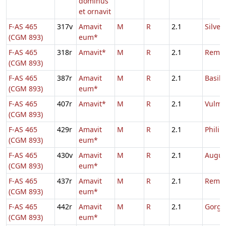
dominus
et ornavit
F-AS 465
317v
Amavit
M
R
2.1
Silvest
(CGM 893)
eum*
F-AS 465
318r
Amavit*
M
R
2.1
Remig
(CGM 893)
F-AS 465
387r
Amavit
M
R
2.1
Basilii
(CGM 893)
eum*
F-AS 465
407r
Amavit*
M
R
2.1
Vulma
(CGM 893)
F-AS 465
429r
Amavit
M
R
2.1
Philib
(CGM 893)
eum*
F-AS 465
430v
Amavit
M
R
2.1
Augus
(CGM 893)
eum*
F-AS 465
437r
Amavit
M
R
2.1
Remac
(CGM 893)
eum*
F-AS 465
442r
Amavit
M
R
2.1
Gorgo
(CGM 893)
eum*