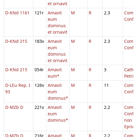
et ornavit
D-KNd 1161
121r
Amavit
M
R
2.3
Comm.
eum
Confe
dominus
et ornavit
D-KNd 215
183v
Amavit
M
R
2.3
Comm.
eum
Confe
dominus
et ornavit
D-KNd 215
054r
Amavit
M
R
3
Cathe
eum*
Petri
D-LEu Rep. I
126v
Amavit
M
R
11
Comm.
93
eum
Confe
dominus*
D-MZb D
221v
Amavit
M
R
2.2
Comm.
eum
Confe
dominus*
non
Episc
D-MZb D
216r
Amavit
M
R
2.2
Comm.