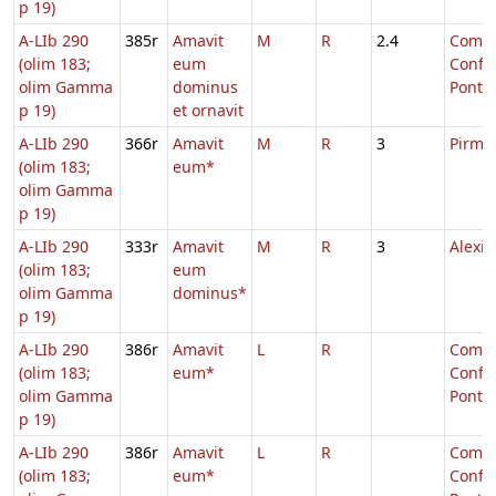
p 19)
A-LIb 290
385r
Amavit
M
R
2.4
Comm.
(olim 183;
eum
Confe
olim Gamma
dominus
Pontifi
p 19)
et ornavit
A-LIb 290
366r
Amavit
M
R
3
Pirmin
(olim 183;
eum*
olim Gamma
p 19)
A-LIb 290
333r
Amavit
M
R
3
Alexis
(olim 183;
eum
olim Gamma
dominus*
p 19)
A-LIb 290
386r
Amavit
L
R
Comm.
(olim 183;
eum*
Confe
olim Gamma
Pontifi
p 19)
A-LIb 290
386r
Amavit
L
R
Comm.
(olim 183;
eum*
Confe