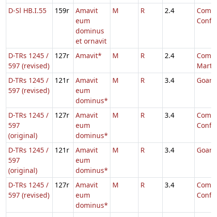
D-Sl HB.I.55
159r
Amavit
M
R
2.4
Comm.
eum
Confe
dominus
et ornavit
D-TRs 1245 /
127r
Amavit*
M
R
2.4
Comm.
597 (revised)
Martyr
D-TRs 1245 /
121r
Amavit
M
R
3.4
Goari
597 (revised)
eum
dominus*
D-TRs 1245 /
127r
Amavit
M
R
3.4
Comm.
597
eum
Confe
(original)
dominus*
D-TRs 1245 /
121r
Amavit
M
R
3.4
Goari
597
eum
(original)
dominus*
D-TRs 1245 /
127r
Amavit
M
R
3.4
Comm.
597 (revised)
eum
Confe
dominus*