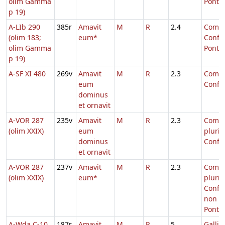
olim Gamma
Pontifi
p 19)
A-LIb 290
385r
Amavit
M
R
2.4
Comm.
(olim 183;
eum*
Confe
olim Gamma
Pontifi
p 19)
A-SF XI 480
269v
Amavit
M
R
2.3
Comm.
eum
Confe
dominus
et ornavit
A-VOR 287
235v
Amavit
M
R
2.3
Comm
(olim XXIX)
eum
pluri
dominus
Confe
et ornavit
A-VOR 287
237v
Amavit
M
R
2.3
Comm
(olim XXIX)
eum*
pluri
Confe
non
Ponti
A-Wda C-10
187r
Amavit
M
R
5
Galli