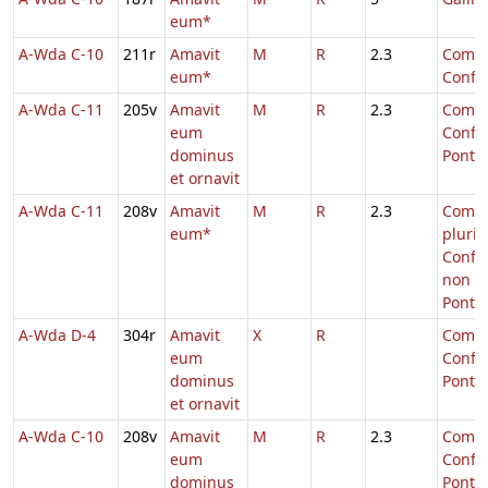
eum*
A-Wda C-10
211r
Amavit
M
R
2.3
Comm.
eum*
Confe
A-Wda C-11
205v
Amavit
M
R
2.3
Comm.
eum
Confe
dominus
Pontifi
et ornavit
A-Wda C-11
208v
Amavit
M
R
2.3
Comm
eum*
pluri
Confe
non
Ponti
A-Wda D-4
304r
Amavit
X
R
Comm.
eum
Confe
dominus
Pontifi
et ornavit
A-Wda C-10
208v
Amavit
M
R
2.3
Comm.
eum
Confe
dominus
Pontifi