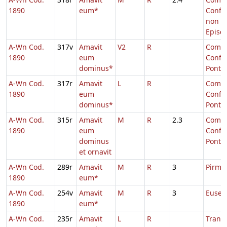
1890
eum*
Confe
non
Episc
A-Wn Cod.
317v
Amavit
V2
R
Comm.
1890
eum
Confe
dominus*
Pontifi
A-Wn Cod.
317r
Amavit
L
R
Comm.
1890
eum
Confe
dominus*
Pontifi
A-Wn Cod.
315r
Amavit
M
R
2.3
Comm.
1890
eum
Confe
dominus
Pontifi
et ornavit
A-Wn Cod.
289r
Amavit
M
R
3
Pirmin
1890
eum*
A-Wn Cod.
254v
Amavit
M
R
3
Eusebi
1890
eum*
A-Wn Cod.
235r
Amavit
L
R
Transl