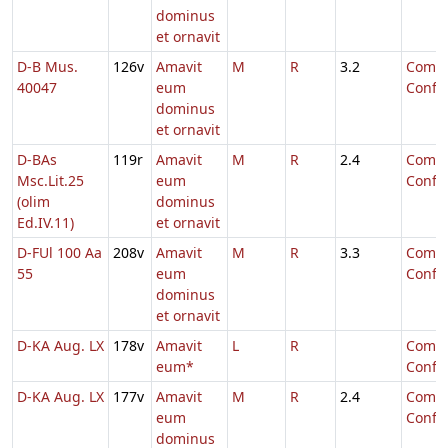
dominus
et ornavit
D-B Mus.
126v
Amavit
M
R
3.2
Comm.
40047
eum
Confe
dominus
et ornavit
D-BAs
119r
Amavit
M
R
2.4
Comm.
Msc.Lit.25
eum
Confe
(olim
dominus
Ed.IV.11)
et ornavit
D-FUl 100 Aa
208v
Amavit
M
R
3.3
Comm.
55
eum
Confe
dominus
et ornavit
D-KA Aug. LX
178v
Amavit
L
R
Comm.
eum*
Confe
D-KA Aug. LX
177v
Amavit
M
R
2.4
Comm.
eum
Confe
dominus