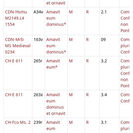
et ornavit
CDN-Hsmu
A34v
Amavit
M
R
2.1
Comm.
M2149.L4
eum
Confe
1554
dominus*
non
Pontifi
CDN-Mrb
163v
Amavit
M
R
09
Comm
MS Medieval
eum
pluri
0234
dominus*
Confe
CH-E 611
265r
Amavit
M
R
3.2
Comm
eum*
pluri
Confe
non
Ponti
CH-E 611
263x
Amavit
M
R
3.4
Comm.
eum
Confe
dominus
et ornavit
CH-Fco Ms. 2
239r
Amavit
M
R
3.1
Comm
eum
pluri