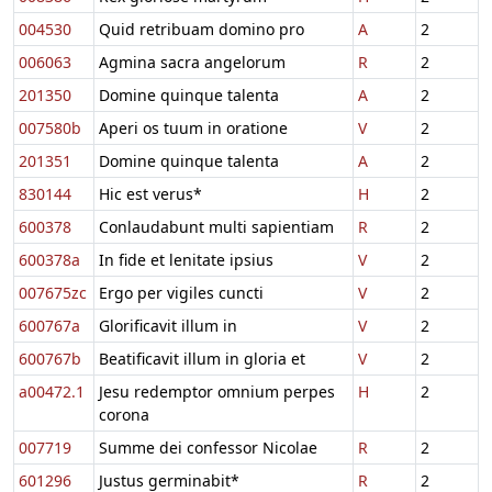
004530
Quid retribuam domino pro
A
2
006063
Agmina sacra angelorum
R
2
201350
Domine quinque talenta
A
2
007580b
Aperi os tuum in oratione
V
2
201351
Domine quinque talenta
A
2
830144
Hic est verus*
H
2
600378
Conlaudabunt multi sapientiam
R
2
600378a
In fide et lenitate ipsius
V
2
007675zc
Ergo per vigiles cuncti
V
2
600767a
Glorificavit illum in
V
2
600767b
Beatificavit illum in gloria et
V
2
a00472.1
Jesu redemptor omnium perpes
H
2
corona
007719
Summe dei confessor Nicolae
R
2
601296
Justus germinabit*
R
2