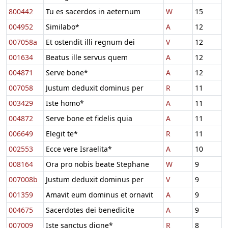
800442
Tu es sacerdos in aeternum
W
15
004952
Similabo*
A
12
007058a
Et ostendit illi regnum dei
V
12
001634
Beatus ille servus quem
A
12
004871
Serve bone*
A
12
007058
Justum deduxit dominus per
R
11
003429
Iste homo*
A
11
004872
Serve bone et fidelis quia
A
11
006649
Elegit te*
R
11
002553
Ecce vere Israelita*
A
10
008164
Ora pro nobis beate Stephane
W
9
007008b
Justum deduxit dominus per
V
9
001359
Amavit eum dominus et ornavit
A
9
004675
Sacerdotes dei benedicite
A
9
007009
Iste sanctus digne*
R
8