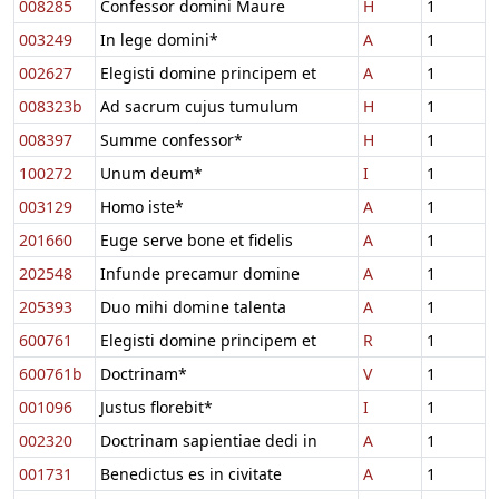
008285
Confessor domini Maure
H
1
003249
In lege domini*
A
1
002627
Elegisti domine principem et
A
1
008323b
Ad sacrum cujus tumulum
H
1
008397
Summe confessor*
H
1
100272
Unum deum*
I
1
003129
Homo iste*
A
1
201660
Euge serve bone et fidelis
A
1
202548
Infunde precamur domine
A
1
205393
Duo mihi domine talenta
A
1
600761
Elegisti domine principem et
R
1
600761b
Doctrinam*
V
1
001096
Justus florebit*
I
1
002320
Doctrinam sapientiae dedi in
A
1
001731
Benedictus es in civitate
A
1