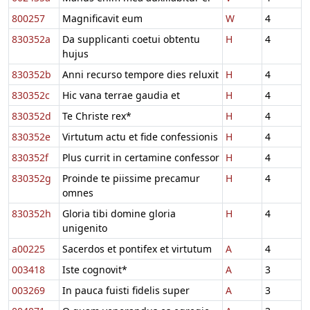
800257
Magnificavit eum
W
4
830352a
Da supplicanti coetui obtentu
H
4
hujus
830352b
Anni recurso tempore dies reluxit
H
4
830352c
Hic vana terrae gaudia et
H
4
830352d
Te Christe rex*
H
4
830352e
Virtutum actu et fide confessionis
H
4
830352f
Plus currit in certamine confessor
H
4
830352g
Proinde te piissime precamur
H
4
omnes
830352h
Gloria tibi domine gloria
H
4
unigenito
a00225
Sacerdos et pontifex et virtutum
A
4
003418
Iste cognovit*
A
3
003269
In pauca fuisti fidelis super
A
3