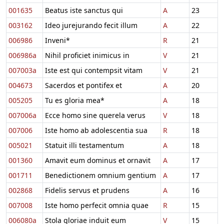
001635
Beatus iste sanctus qui
A
23
003162
Ideo jurejurando fecit illum
A
22
006986
Inveni*
R
21
006986a
Nihil proficiet inimicus in
V
21
007003a
Iste est qui contempsit vitam
V
21
004673
Sacerdos et pontifex et
A
20
005205
Tu es gloria mea*
A
18
007006a
Ecce homo sine querela verus
V
18
007006
Iste homo ab adolescentia sua
R
18
005021
Statuit illi testamentum
A
18
001360
Amavit eum dominus et ornavit
A
17
001711
Benedictionem omnium gentium
A
17
002868
Fidelis servus et prudens
A
16
007008
Iste homo perfecit omnia quae
R
15
006080a
Stola gloriae induit eum
V
15