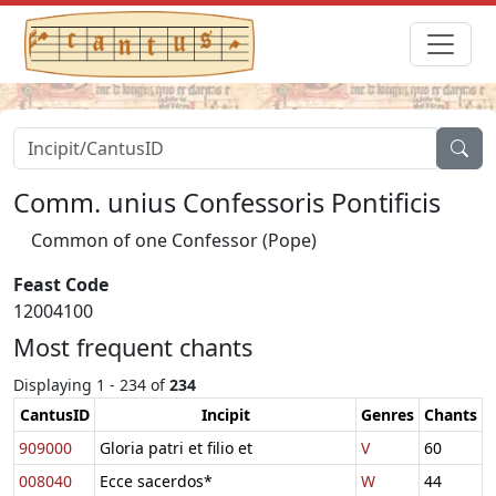
Comm. unius Confessoris Pontificis
Common of one Confessor (Pope)
Feast Code
12004100
Most frequent chants
Displaying 1 - 234 of
234
CantusID
Incipit
Genres
Chants
909000
Gloria patri et filio et
V
60
008040
Ecce sacerdos*
W
44