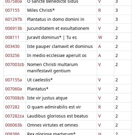
007580a
O sancte Benedicte sidus
V
3
007155
Miles Christi*
R
3
601297b
Plantatus in domo domini in
V
3
006913b
Jucunditatem et exsultationem
V
2
008111
Juravit dominus* | Tu es
W
2
003430
Iste pauper clamavit et dominus
A
2
003256
In medio ecclesiae aperuit os
A
2
007003zb
Nomen Christi multarum
V
2
manifestavit gentium
007155a
Ut caelestis*
V
2
007060a
Plantatus*
V
2
007008zb
Iste vir justus atque
V
2
007282
O quam admirabilis est vir
R
2
007282za
Laudibus gloriosus est beatus
V
2
006063b
Omnes virtutes et omnes
V
2
008386
Rex gloriose martyrum*
H
2