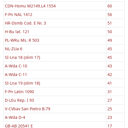
CDN-Hsmu M2149.L4 1554
60
F-Pn NAL 1412
56
HR-Dsmb Cod. E Nr. 3
51
H-Bu lat. 121
50
PL-WRu Ms. R 503
49
NL-ZUa 6
45
SI-Lna 18 (olim 17)
45
A-Wda C-10
43
A-Wda C-11
42
SI-Lna 19 (olim 18)
41
F-Pn Latin 1090
31
D-LEu Rep. I 93
27
V-CVbav San Pietro B.79
25
A-Wda D-4
23
GB-AB 20541 E
17