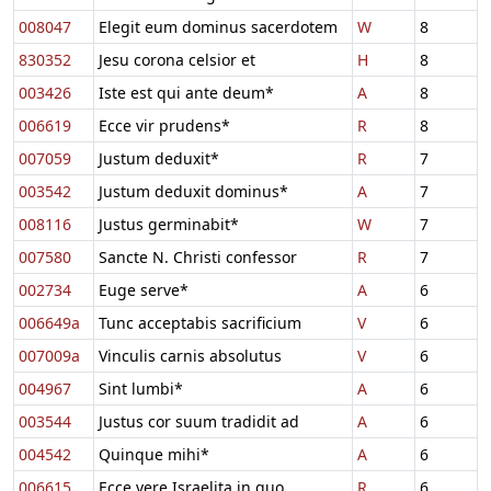
008047
Elegit eum dominus sacerdotem
W
8
830352
Jesu corona celsior et
H
8
003426
Iste est qui ante deum*
A
8
006619
Ecce vir prudens*
R
8
007059
Justum deduxit*
R
7
003542
Justum deduxit dominus*
A
7
008116
Justus germinabit*
W
7
007580
Sancte N. Christi confessor
R
7
002734
Euge serve*
A
6
006649a
Tunc acceptabis sacrificium
V
6
007009a
Vinculis carnis absolutus
V
6
004967
Sint lumbi*
A
6
003544
Justus cor suum tradidit ad
A
6
004542
Quinque mihi*
A
6
006615
Ecce vere Israelita in quo
R
6