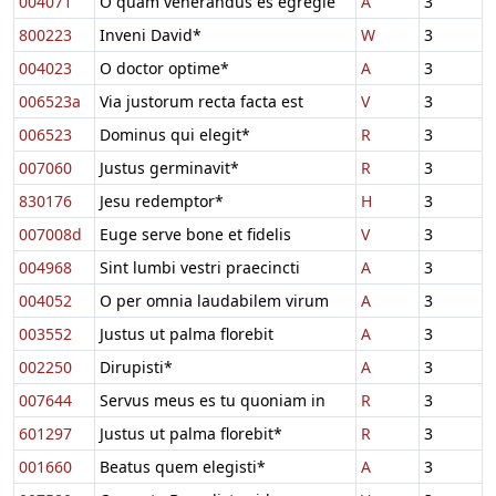
004071
O quam venerandus es egregie
A
3
800223
Inveni David*
W
3
004023
O doctor optime*
A
3
006523a
Via justorum recta facta est
V
3
006523
Dominus qui elegit*
R
3
007060
Justus germinavit*
R
3
830176
Jesu redemptor*
H
3
007008d
Euge serve bone et fidelis
V
3
004968
Sint lumbi vestri praecincti
A
3
004052
O per omnia laudabilem virum
A
3
003552
Justus ut palma florebit
A
3
002250
Dirupisti*
A
3
007644
Servus meus es tu quoniam in
R
3
601297
Justus ut palma florebit*
R
3
001660
Beatus quem elegisti*
A
3