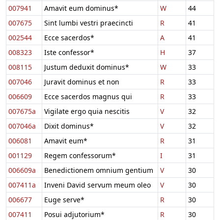
007941
Amavit eum dominus*
W
44
007675
Sint lumbi vestri praecincti
R
41
002544
Ecce sacerdos*
A
41
008323
Iste confessor*
H
37
008115
Justum deduxit dominus*
W
33
007046
Juravit dominus et non
R
33
006609
Ecce sacerdos magnus qui
R
33
007675a
Vigilate ergo quia nescitis
V
32
007046a
Dixit dominus*
V
32
006081
Amavit eum*
R
31
001129
Regem confessorum*
I
31
006609a
Benedictionem omnium gentium
V
30
007411a
Inveni David servum meum oleo
V
30
006677
Euge serve*
R
30
007411
Posui adjutorium*
R
30