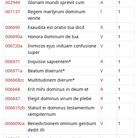
002949
Gloriam mundi sprevit cum
A
1
001137
Regem martyrum dominum
I
1
venite
006690
Exaudita est oratio tua dicit
R
1
006690a
Honora dominum de tua
V
1
006720a
Inimicos ejus induam confusione
V
1
super
006971
Inquisivi sapientem*
R
1
006971a
Beatum dixerunt*
V
1
006668zc
Multitudinem dierum*
V
1
006668
Erit mihi dominus in deum et
R
1
006647
Elegit dominus virum de plebe
R
1
006615zb
Statuit ei dominus testamentum
V
1
sempiternum
006609za
Benedictionem omnium gentium
V
1
dedit illi