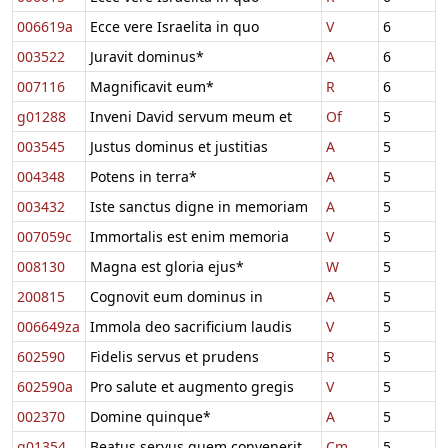
006619a
Ecce vere Israelita in quo
V
6
003522
Juravit dominus*
A
6
007116
Magnificavit eum*
R
6
g01288
Inveni David servum meum et
Of
5
003545
Justus dominus et justitias
A
5
004348
Potens in terra*
A
5
003432
Iste sanctus digne in memoriam
A
5
007059c
Immortalis est enim memoria
V
5
008130
Magna est gloria ejus*
W
5
200815
Cognovit eum dominus in
A
5
006649za
Immola deo sacrificium laudis
V
5
602590
Fidelis servus et prudens
R
5
602590a
Pro salute et augmento gregis
V
5
002370
Domine quinque*
A
5
g01354
Beatus servus quem convenerit
Cm
5