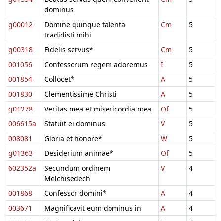
dominus
g00012
Domine quinque talenta
Cm
5
tradidisti mihi
g00318
Fidelis servus*
Cm
5
001056
Confessorum regem adoremus
I
5
001854
Collocet*
A
5
001830
Clementissime Christi
A
5
g01278
Veritas mea et misericordia mea
Of
5
006615a
Statuit ei dominus
V
5
008081
Gloria et honore*
W
5
g01363
Desiderium animae*
Of
5
602352a
Secundum ordinem
V
4
Melchisedech
001868
Confessor domini*
A
4
003671
Magnificavit eum dominus in
A
4