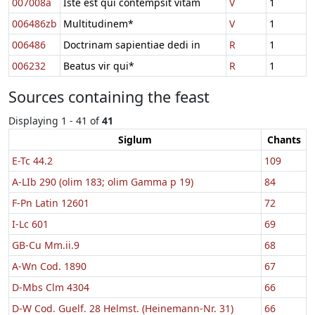
007008a
Iste est qui contempsit vitam
V
1
006486zb
Multitudinem*
V
1
006486
Doctrinam sapientiae dedi in
R
1
006232
Beatus vir qui*
R
1
Sources containing the feast
Displaying 1 - 41 of
41
Siglum
Chants
E-Tc 44.2
109
A-LIb 290 (olim 183; olim Gamma p 19)
84
F-Pn Latin 12601
72
I-Lc 601
69
GB-Cu Mm.ii.9
68
A-Wn Cod. 1890
67
D-Mbs Clm 4304
66
D-W Cod. Guelf. 28 Helmst. (Heinemann-Nr. 31)
66