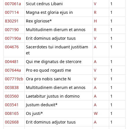
007061a
Sicut cedrus Libani
V
1
007114
Magna est gloria ejus in
R
1
830291
Rex gloriose*
H
1
007190
Multitudinem dierum et annos
R
1
007190a
Erit dominus adjutor tuus
V
1
004676
Sacerdotes tui induant justitiam
A
1
et
004481
Qui me dignatus de stercore
A
1
007644a
Pro eo quod rogasti me
V
1
007719zb
Ora pro nobis sancte N
V
1
003838
Multitudinem dierum et annos
A
1
003560
Laetabitur justus in domino
A
1
003541
Justum deduxit*
A
1
008165
Os justi*
W
1
002668
Erit dominus adjutor tuus
A
1