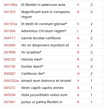
601296a
Et florebit in aeternum ante
V
2
601353
Magnificavit eum in conspectu
R
2
regum
601353a
Et dedit illi coronam gloriae*
V
2
001006
Adoremus Christum regem*
I
2
004717
Sancte Nicolae confessor
A
2
003069
Hic vir despiciens mundum et
A
2
007898
Vir Israelita*
R
2
006720
Famulo meo*
R
2
002736
Euntes ibant*
A
2
830087
Confessor dei*
H
2
006232za
Amavit eum dominus et ornavit
V
1
005372
Vestri capilli capitis omnes
A
1
005034
Stola jucunditatis induit eum
A
1
007061
Justus ut palma florebit in
R
1