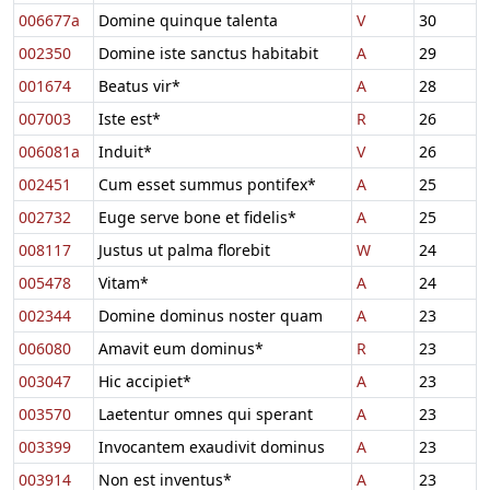
006677a
Domine quinque talenta
V
30
002350
Domine iste sanctus habitabit
A
29
001674
Beatus vir*
A
28
007003
Iste est*
R
26
006081a
Induit*
V
26
002451
Cum esset summus pontifex*
A
25
002732
Euge serve bone et fidelis*
A
25
008117
Justus ut palma florebit
W
24
005478
Vitam*
A
24
002344
Domine dominus noster quam
A
23
006080
Amavit eum dominus*
R
23
003047
Hic accipiet*
A
23
003570
Laetentur omnes qui sperant
A
23
003399
Invocantem exaudivit dominus
A
23
003914
Non est inventus*
A
23