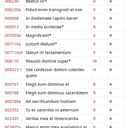
006230
Beatus vir*
R
4
006230a
Potuit enim transgredi et non
V
4
006898
In diademate capitis Aaron
R
4
006913
In medio ecclesiae*
R
4
007059a
Magnificavit*
V
4
007116a
Justum deduxit*
V
4
007116zb
Statuit illi testamentum
V
4
008170
Posuisti domine super*
W
4
008323.1
Iste confessor domini colentes
H
4
quem
600767
Elegit eum dominus et
R
4
600768
Elegit eum dominus sacerdotem
R
4
600768a
Ad sacrificandum hostiam
V
4
602352
Tu es sacerdos in aeternum
R
4
602435
Veritas mea et misericordia
R
4
602435a
Manus enim mea auxiliabitur ei
V
4