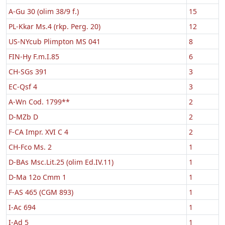
A-Gu 30 (olim 38/9 f.)
15
PL-Kkar Ms.4 (rkp. Perg. 20)
12
US-NYcub Plimpton MS 041
8
FIN-Hy F.m.I.85
6
CH-SGs 391
3
EC-Qsf 4
3
A-Wn Cod. 1799**
2
D-MZb D
2
F-CA Impr. XVI C 4
2
CH-Fco Ms. 2
1
D-BAs Msc.Lit.25 (olim Ed.IV.11)
1
D-Ma 12o Cmm 1
1
F-AS 465 (CGM 893)
1
I-Ac 694
1
I-Ad 5
1