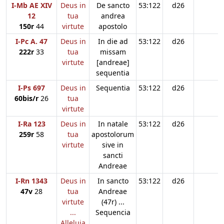
I-Mb AE XIV
Deus in
De sancto
53:122
d26
12
tua
andrea
150r
44
virtute
apostolo
I-Pc A. 47
Deus in
In die ad
53:122
d26
222r
33
tua
missam
virtute
[andreae]
sequentia
I-Ps 697
Deus in
Sequentia
53:122
d26
60bis/r
26
tua
virtute
I-Ra 123
Deus in
In natale
53:122
d26
259r
58
tua
apostolorum
virtute
sive in
sancti
Andreae
I-Rn 1343
Deus in
In sancto
53:122
d26
47v
28
tua
Andreae
virtute
(47r) ...
...
Sequencia
Alleluia