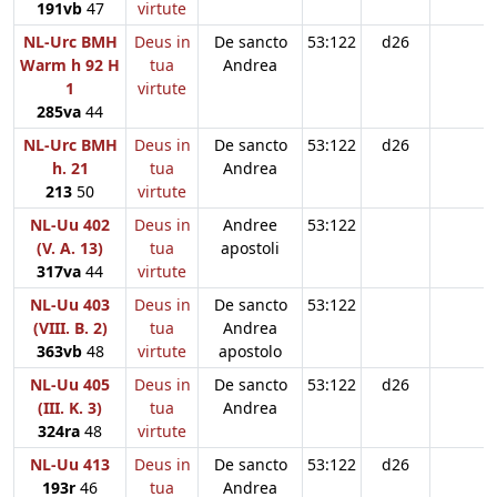
191vb
47
virtute
NL-Urc BMH
Deus in
De sancto
53:122
d26
Warm h 92 H
tua
Andrea
1
virtute
285va
44
NL-Urc BMH
Deus in
De sancto
53:122
d26
h. 21
tua
Andrea
213
50
virtute
NL-Uu 402
Deus in
Andree
53:122
(V. A. 13)
tua
apostoli
317va
44
virtute
NL-Uu 403
Deus in
De sancto
53:122
(VIII. B. 2)
tua
Andrea
363vb
48
virtute
apostolo
NL-Uu 405
Deus in
De sancto
53:122
d26
(III. K. 3)
tua
Andrea
324ra
48
virtute
NL-Uu 413
Deus in
De sancto
53:122
d26
193r
46
tua
Andrea