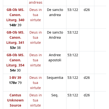
andreas
GB-Ob MS.
Deus in
De sancto
53:122
d26
Canon.
tua
andrea
Liturg. 340
virtute
148r
39
GB-Ob MS.
Deus in
De sancto
53:122
Canon.
tua
Andrea
Liturg. 341
virtute
53v
38
GB-Ob MS.
Deus in
Andree
53:122
Canon.
tua
apostoli
Liturg. 354
virtute
54v
30
I-BV 39
Deus in
Sequentia
53:122
d26
178v
79
tua
virtute
Cantus
Deus in
Seq.
53:122
d26
Unknown
tua
Source
virtute