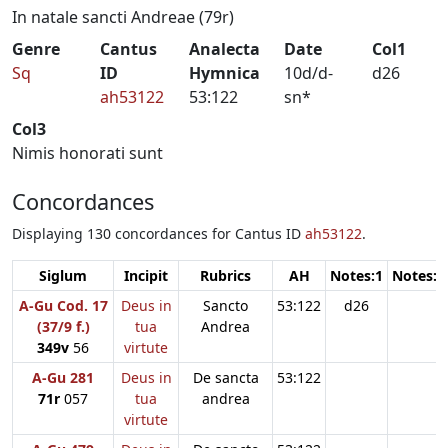
In natale sancti Andreae (79r)
Genre
Cantus
Analecta
Date
Col1
Sq
ID
Hymnica
10d/d-
d26
ah53122
53:122
sn*
Col3
Nimis honorati sunt
Concordances
Displaying 130 concordances for Cantus ID
ah53122
.
Siglum
Incipit
Rubrics
AH
Notes:1
Notes:2
A-Gu Cod. 17
Deus in
Sancto
53:122
d26
(37/9 f.)
tua
Andrea
349v
56
virtute
A-Gu 281
Deus in
De sancta
53:122
71r
057
tua
andrea
virtute