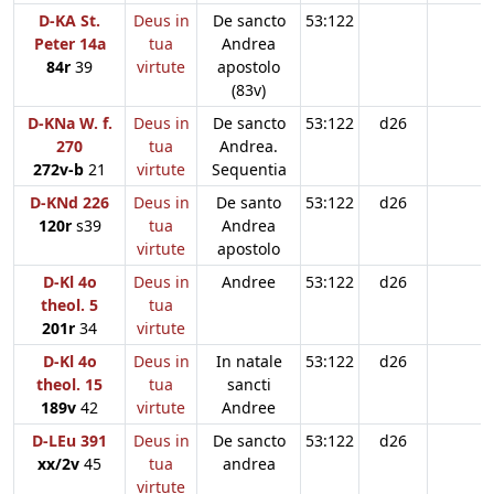
D-KA St.
Deus in
De sancto
53:122
Peter 14a
tua
Andrea
84r
39
virtute
apostolo
(83v)
D-KNa W. f.
Deus in
De sancto
53:122
d26
270
tua
Andrea.
272v-b
21
virtute
Sequentia
D-KNd 226
Deus in
De santo
53:122
d26
120r
s39
tua
Andrea
virtute
apostolo
D-Kl 4o
Deus in
Andree
53:122
d26
theol. 5
tua
201r
34
virtute
D-Kl 4o
Deus in
In natale
53:122
d26
theol. 15
tua
sancti
189v
42
virtute
Andree
D-LEu 391
Deus in
De sancto
53:122
d26
xx/2v
45
tua
andrea
virtute