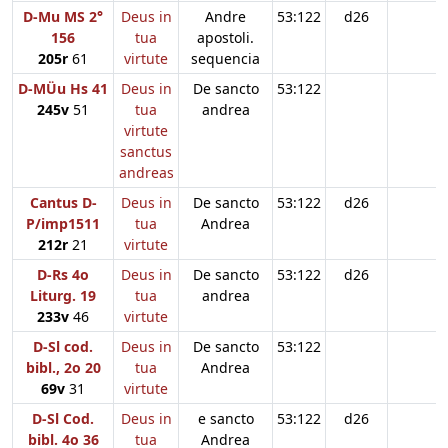
D-Mu MS 2°
Deus in
Andre
53:122
d26
156
tua
apostoli.
205r
61
virtute
sequencia
D-MÜu Hs 41
Deus in
De sancto
53:122
245v
51
tua
andrea
virtute
sanctus
andreas
Cantus D-
Deus in
De sancto
53:122
d26
P/imp1511
tua
Andrea
212r
21
virtute
D-Rs 4o
Deus in
De sancto
53:122
d26
Liturg. 19
tua
andrea
233v
46
virtute
D-Sl cod.
Deus in
De sancto
53:122
bibl., 2o 20
tua
Andrea
69v
31
virtute
D-Sl Cod.
Deus in
e sancto
53:122
d26
bibl. 4o 36
tua
Andrea