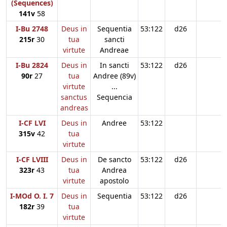
(Sequences)
141v
58
I-Bu 2748
Deus in
Sequentia
53:122
d26
215r
30
tua
sancti
virtute
Andreae
I-Bu 2824
Deus in
In sancti
53:122
d26
90r
27
tua
Andree (89v)
virtute
...
sanctus
Sequencia
andreas
I-CF LVI
Deus in
Andree
53:122
315v
42
tua
virtute
I-CF LVIII
Deus in
De sancto
53:122
d26
323r
43
tua
Andrea
virtute
apostolo
I-MOd O. I. 7
Deus in
Sequentia
53:122
d26
182r
39
tua
virtute