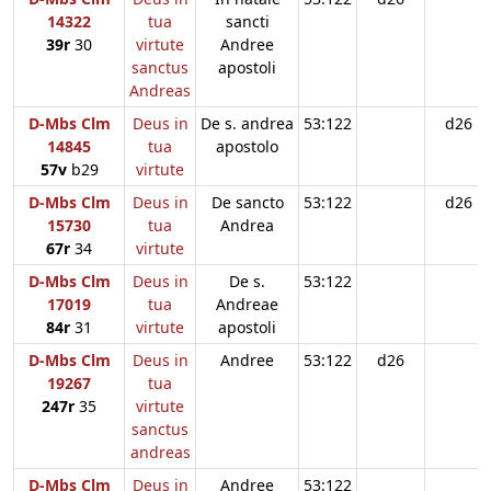
14322
tua
sancti
39r
30
virtute
Andree
sanctus
apostoli
Andreas
D-Mbs Clm
Deus in
De s. andrea
53:122
d26
14845
tua
apostolo
57v
b29
virtute
D-Mbs Clm
Deus in
De sancto
53:122
d26
15730
tua
Andrea
67r
34
virtute
D-Mbs Clm
Deus in
De s.
53:122
17019
tua
Andreae
84r
31
virtute
apostoli
D-Mbs Clm
Deus in
Andree
53:122
d26
19267
tua
247r
35
virtute
sanctus
andreas
D-Mbs Clm
Deus in
Andree
53:122