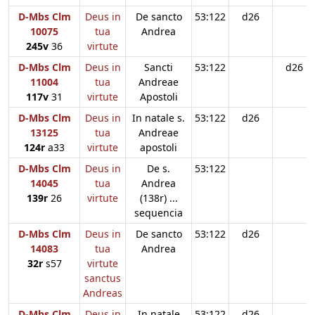
D-Mbs Clm
Deus in
De sancto
53:122
d26
10075
tua
Andrea
245v
36
virtute
D-Mbs Clm
Deus in
Sancti
53:122
d26
11004
tua
Andreae
117v
31
virtute
Apostoli
D-Mbs Clm
Deus in
In natale s.
53:122
d26
13125
tua
Andreae
124r
a33
virtute
apostoli
D-Mbs Clm
Deus in
De s.
53:122
14045
tua
Andrea
139r
26
virtute
(138r) ...
sequencia
D-Mbs Clm
Deus in
De sancto
53:122
d26
14083
tua
Andrea
32r
s57
virtute
sanctus
Andreas
D-Mbs Clm
Deus in
In natale
53:122
d26