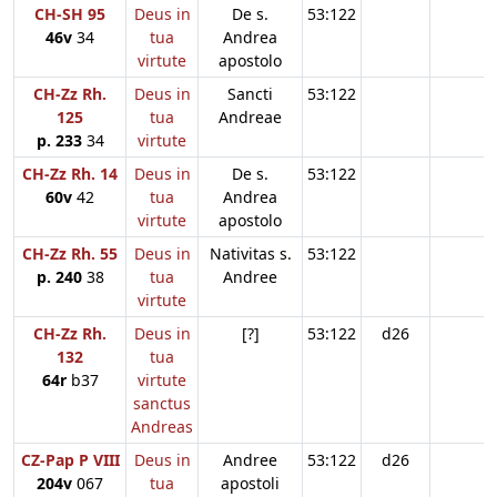
CH-SH 95
Deus in
De s.
53:122
46v
34
tua
Andrea
virtute
apostolo
CH-Zz Rh.
Deus in
Sancti
53:122
125
tua
Andreae
p. 233
34
virtute
CH-Zz Rh. 14
Deus in
De s.
53:122
60v
42
tua
Andrea
virtute
apostolo
CH-Zz Rh. 55
Deus in
Nativitas s.
53:122
p. 240
38
tua
Andree
virtute
CH-Zz Rh.
Deus in
[?]
53:122
d26
132
tua
64r
b37
virtute
sanctus
Andreas
CZ-Pap P VIII
Deus in
Andree
53:122
d26
204v
067
tua
apostoli