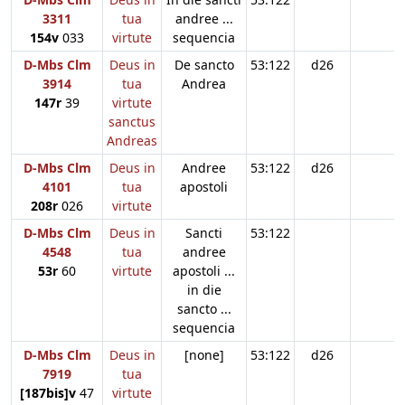
3311
tua
andree ...
154v
033
virtute
sequencia
D-Mbs Clm
Deus in
De sancto
53:122
d26
3914
tua
Andrea
147r
39
virtute
sanctus
Andreas
D-Mbs Clm
Deus in
Andree
53:122
d26
4101
tua
apostoli
208r
026
virtute
D-Mbs Clm
Deus in
Sancti
53:122
4548
tua
andree
53r
60
virtute
apostoli ...
in die
sancto ...
sequencia
D-Mbs Clm
Deus in
[none]
53:122
d26
7919
tua
[187bis]v
47
virtute