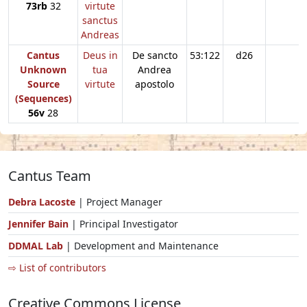
73rb
32
virtute
sanctus
Andreas
Cantus
Deus in
De sancto
53:122
d26
Unknown
tua
Andrea
Source
virtute
apostolo
(Sequences)
56v
28
Cantus Team
Debra Lacoste
| Project Manager
Jennifer Bain
| Principal Investigator
DDMAL Lab
| Development and Maintenance
⇨ List of contributors
Creative Commons License