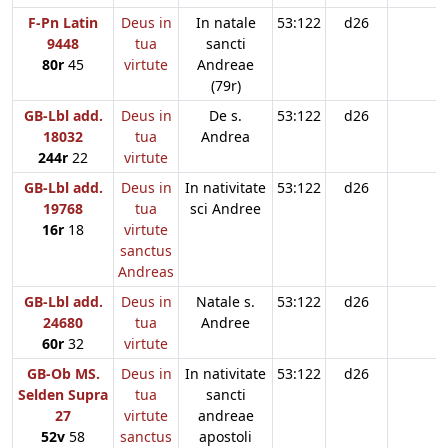
F-Pn Latin
Deus in
In natale
53:122
d26
9448
tua
sancti
80r
45
virtute
Andreae
(79r)
GB-Lbl add.
Deus in
De s.
53:122
d26
18032
tua
Andrea
244r
22
virtute
GB-Lbl add.
Deus in
In nativitate
53:122
d26
19768
tua
sci Andree
16r
18
virtute
sanctus
Andreas
GB-Lbl add.
Deus in
Natale s.
53:122
d26
24680
tua
Andree
60r
32
virtute
GB-Ob MS.
Deus in
In nativitate
53:122
d26
Selden Supra
tua
sancti
27
virtute
andreae
52v
58
sanctus
apostoli