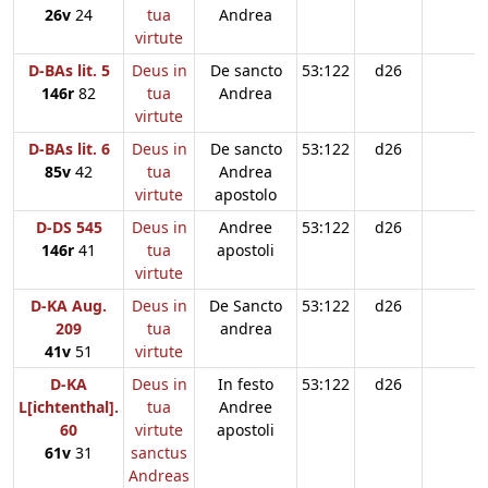
26v
24
tua
Andrea
virtute
D-BAs lit. 5
Deus in
De sancto
53:122
d26
146r
82
tua
Andrea
virtute
D-BAs lit. 6
Deus in
De sancto
53:122
d26
85v
42
tua
Andrea
virtute
apostolo
D-DS 545
Deus in
Andree
53:122
d26
146r
41
tua
apostoli
virtute
D-KA Aug.
Deus in
De Sancto
53:122
d26
209
tua
andrea
41v
51
virtute
D-KA
Deus in
In festo
53:122
d26
L[ichtenthal].
tua
Andree
60
virtute
apostoli
61v
31
sanctus
Andreas