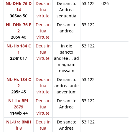
NL-DHk 76 D
Deus in
De sancto
53:122
d26
14
tua
Andrea
305va
50
virtute
sequentia
NL-DHk 76 E
Deus in
De sancto
53:122
2
tua
andrea
205v
46
virtute
NL-Hs 184 C
Deus in
In die
53:122
1
tua
sancto
224r
017
virtute
andree ... ad
magnam
missam
NL-Hs 184 C
Deus in
De sancto
53:122
2
tua
andrea ante
295r
45
virtute
adventum
NL-Lu BPL
Deus in
De sancto
53:122
2879
tua
Andrea
114vb
44
virtute
NL-Urc BMH
Deus in
De sancto
53:122
h 8
tua
Andrea