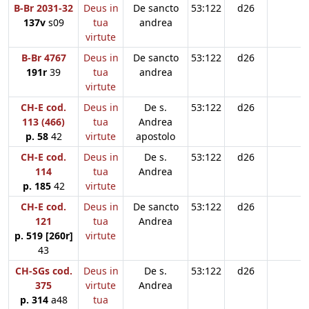
B-Br 2031-32
Deus in
De sancto
53:122
d26
137v
s09
tua
andrea
virtute
B-Br 4767
Deus in
De sancto
53:122
d26
191r
39
tua
andrea
virtute
CH-E cod.
Deus in
De s.
53:122
d26
113 (466)
tua
Andrea
p. 58
42
virtute
apostolo
CH-E cod.
Deus in
De s.
53:122
d26
114
tua
Andrea
p. 185
42
virtute
CH-E cod.
Deus in
De sancto
53:122
d26
121
tua
Andrea
p. 519 [260r]
virtute
43
CH-SGs cod.
Deus in
De s.
53:122
d26
375
virtute
Andrea
p. 314
a48
tua