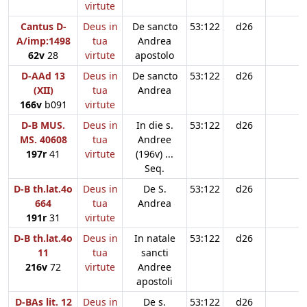
virtute
Cantus D-
Deus in
De sancto
53:122
d26
A/imp:1498
tua
Andrea
62v
28
virtute
apostolo
D-AAd 13
Deus in
De sancto
53:122
d26
(XII)
tua
Andrea
166v
b091
virtute
D-B MUS.
Deus in
In die s.
53:122
d26
MS. 40608
tua
Andree
197r
41
virtute
(196v) ...
Seq.
D-B th.lat.4o
Deus in
De S.
53:122
d26
664
tua
Andrea
191r
31
virtute
D-B th.lat.4o
Deus in
In natale
53:122
d26
11
tua
sancti
216v
72
virtute
Andree
apostoli
D-BAs lit. 12
Deus in
De s.
53:122
d26