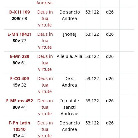
Andreas
D-X H 109
Deus in
De sancto
53:122
d26
209r
68
tua
Andrea
virtute
E-Mn 19421
Deus in
[none]
53:122
d26
80v
77
tua
virtute
E-Mn 289
Deus in
Alleluia. Alia
53:122
d26
80v
61
tua
virtute
F-CO 409
Deus in
De s.
53:122
d26
15v
32
tua
Andrea
virtute
F-ME ms 452
Deus in
In natale
53:122
d26
86v
41
tua
sancti
virtute
Andreae
F-Pn Latin
Deus in
De sancto
53:122
d26
10510
tua
Andrea
63v
41
virtute