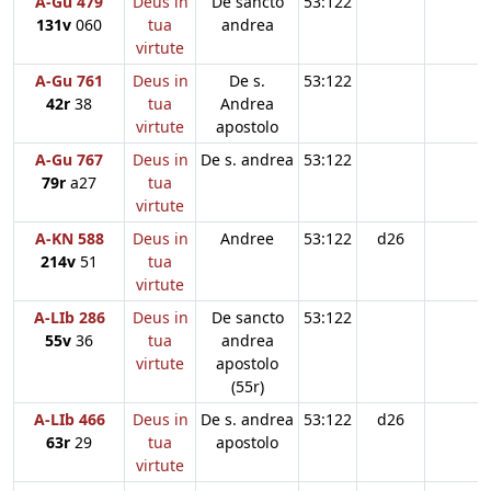
A-Gu 479
Deus in
De sancto
53:122
131v
060
tua
andrea
virtute
A-Gu 761
Deus in
De s.
53:122
42r
38
tua
Andrea
virtute
apostolo
A-Gu 767
Deus in
De s. andrea
53:122
79r
a27
tua
virtute
A-KN 588
Deus in
Andree
53:122
d26
214v
51
tua
virtute
A-LIb 286
Deus in
De sancto
53:122
55v
36
tua
andrea
virtute
apostolo
(55r)
A-LIb 466
Deus in
De s. andrea
53:122
d26
63r
29
tua
apostolo
virtute