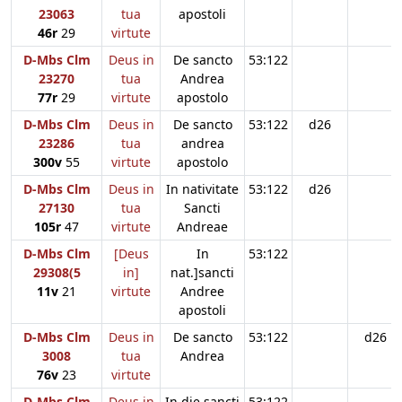
23063
tua
apostoli
46r
29
virtute
D-Mbs Clm
Deus in
De sancto
53:122
23270
tua
Andrea
77r
29
virtute
apostolo
D-Mbs Clm
Deus in
De sancto
53:122
d26
23286
tua
andrea
300v
55
virtute
apostolo
D-Mbs Clm
Deus in
In nativitate
53:122
d26
27130
tua
Sancti
105r
47
virtute
Andreae
D-Mbs Clm
[Deus
In
53:122
29308(5
in]
nat.]sancti
11v
21
virtute
Andree
apostoli
D-Mbs Clm
Deus in
De sancto
53:122
d26
3008
tua
Andrea
76v
23
virtute
D-Mbs Clm
Deus in
In die sancti
53:122