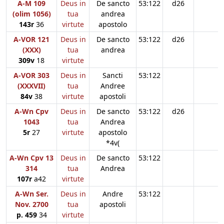
A-M 109
Deus in
De sancto
53:122
d26
(olim 1056)
tua
andrea
143r
36
virtute
apostolo
A-VOR 121
Deus in
De sancto
53:122
d26
(XXX)
tua
andrea
309v
18
virtute
A-VOR 303
Deus in
Sancti
53:122
(XXXVII)
tua
Andree
84v
38
virtute
apostoli
A-Wn Cpv
Deus in
De sancto
53:122
d26
1043
tua
Andrea
5r
27
virtute
apostolo
*4v(
A-Wn Cpv 13
Deus in
De sancto
53:122
314
tua
Andrea
107r
a42
virtute
A-Wn Ser.
Deus in
Andre
53:122
Nov. 2700
tua
apostoli
p. 459
34
virtute