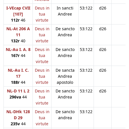
I-VEcap CVII
Deus in
In sancti
53:122
d26
[107]
tua
Andree
112r
46
virtute
NL-At 206 A
Deus in
De sancto
53:122
d26
11
tua
Andrea
132r
40
virtute
NL-Au I. A. 8
Deus in
De sancto
53:122
d26
167r
44
tua
Andrea
virtute
NL-Au I. C.
Deus in
De sancta
53:122
d26
17
tua
Andrea
188r
44
virtute
apostolo
NL-D 11 L 2
Deus in
De sancto
53:122
d26
296va
44
tua
Andrea
virtute
NL-DHk 128
Deus in
De sancto
53:122
D 29
tua
andrea
235v
44
virtute