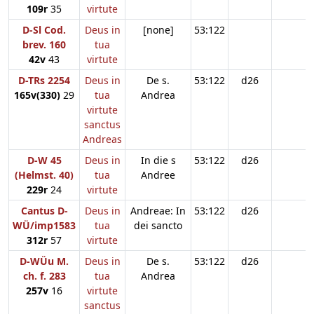
109r
35
virtute
D-Sl Cod.
Deus in
[none]
53:122
brev. 160
tua
42v
43
virtute
D-TRs 2254
Deus in
De s.
53:122
d26
165v(330)
29
tua
Andrea
virtute
sanctus
Andreas
D-W 45
Deus in
In die s
53:122
d26
(Helmst. 40)
tua
Andree
229r
24
virtute
Cantus D-
Deus in
Andreae: In
53:122
d26
WÜ/imp1583
tua
dei sancto
312r
57
virtute
D-WÜu M.
Deus in
De s.
53:122
d26
ch. f. 283
tua
Andrea
257v
16
virtute
sanctus