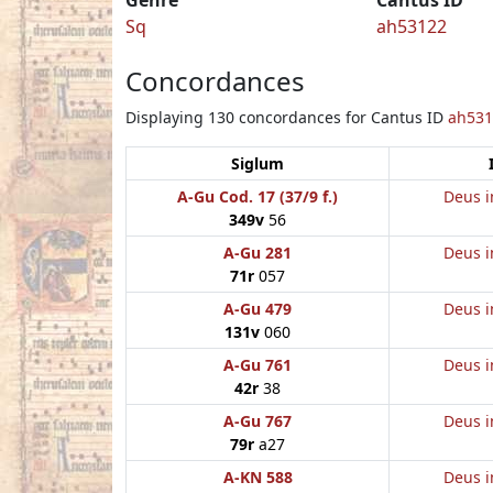
Sq
ah53122
Concordances
Displaying 130 concordances for Cantus ID
ah531
Siglum
A-Gu Cod. 17 (37/9 f.)
Deus i
349v
56
A-Gu 281
Deus i
71r
057
A-Gu 479
Deus i
131v
060
A-Gu 761
Deus i
42r
38
A-Gu 767
Deus i
79r
a27
A-KN 588
Deus i