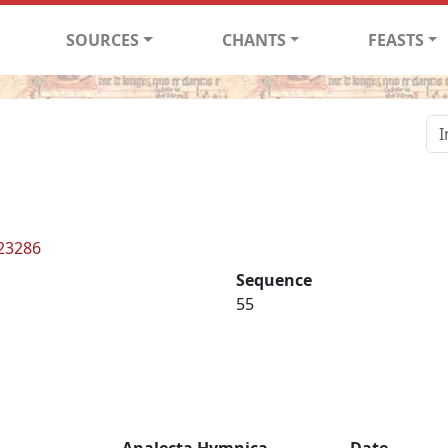
SOURCES
CHANTS
FEASTS
 23286
Sequence
55
Analecta Hymnica
Date