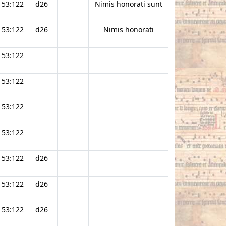
53:122
d26
Nimis honorati sunt
53:122
d26
Nimis honorati
53:122
53:122
53:122
53:122
53:122
d26
53:122
d26
53:122
d26