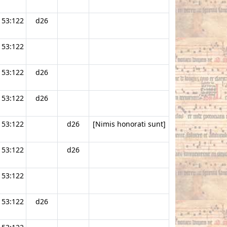
53:122
d26
53:122
53:122
d26
53:122
d26
53:122
d26
[Nimis honorati sunt]
53:122
d26
53:122
53:122
d26