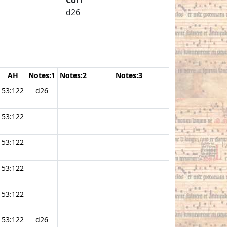
d26
AH
Notes:1
Notes:2
Notes:3
53:122
d26
53:122
53:122
53:122
53:122
53:122
d26