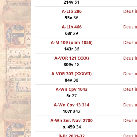
214v
51
A-LIb 286
Deus i
55v
36
A-LIb 466
Deus i
63r
29
A-M 109 (olim 1056)
Deus i
143r
36
A-VOR 121 (XXX)
Deus i
309v
18
A-VOR 303 (XXXVII)
Deus i
84v
38
A-Wn Cpv 1043
Deus i
5r
27
A-Wn Cpv 13 314
Deus i
107r
a42
A-Wn Ser. Nov. 2700
Deus i
p. 459
34
B-Br 2031-32
Deus i