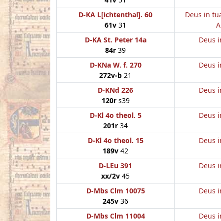
D-KA L[ichtenthal]. 60
Deus in tu
61v
31
A
D-KA St. Peter 14a
Deus i
84r
39
D-KNa W. f. 270
Deus i
272v-b
21
D-KNd 226
Deus i
120r
s39
D-Kl 4o theol. 5
Deus i
201r
34
D-Kl 4o theol. 15
Deus i
189v
42
D-LEu 391
Deus i
xx/2v
45
D-Mbs Clm 10075
Deus i
245v
36
D-Mbs Clm 11004
Deus i