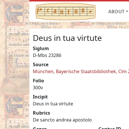
ABOUT
Deus in tua virtute
Siglum
D-Mbs 23286
Source
München, Bayerische Staatsbibliothek, Clm
Folio
300v
Incipit
Deus in tua virtute
Rubrics
De sancto andrea apostolo
Genre
Cantus ID