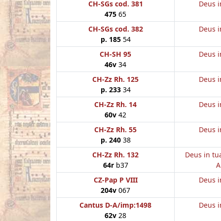
CH-SGs cod. 381
Deus i
475
65
CH-SGs cod. 382
Deus i
p. 185
54
CH-SH 95
Deus i
46v
34
CH-Zz Rh. 125
Deus i
p. 233
34
CH-Zz Rh. 14
Deus i
60v
42
CH-Zz Rh. 55
Deus i
p. 240
38
CH-Zz Rh. 132
Deus in tu
64r
b37
A
CZ-Pap P VIII
Deus i
204v
067
Cantus D-A/imp:1498
Deus i
62v
28