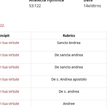
53:122
14x/dtrns
22
.
Incipit
Rubrics
n tua virtute
Sancto Andrea
n tua virtute
De sancta andrea
n tua virtute
De sancto andrea
n tua virtute
De s. Andrea apostolo
n tua virtute
De s. andrea
n tua virtute
Andree