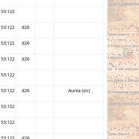
53:122
53:122
d26
53:122
d26
53:122
d26
53:122
53:122
d26
Aurea (sic)
53:122
53:122
53:122
d26