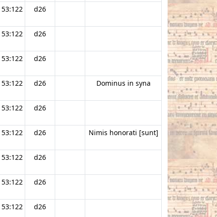
53:122
d26
53:122
d26
53:122
d26
53:122
d26
Dominus in syna
53:122
d26
53:122
d26
Nimis honorati [sunt]
53:122
d26
53:122
d26
53:122
d26