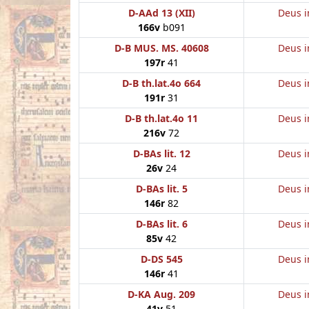
D-AAd 13 (XII)
Deus i
166v
b091
D-B MUS. MS. 40608
Deus i
197r
41
D-B th.lat.4o 664
Deus i
191r
31
D-B th.lat.4o 11
Deus i
216v
72
D-BAs lit. 12
Deus i
26v
24
D-BAs lit. 5
Deus i
146r
82
D-BAs lit. 6
Deus i
85v
42
D-DS 545
Deus i
146r
41
D-KA Aug. 209
Deus i
41v
51