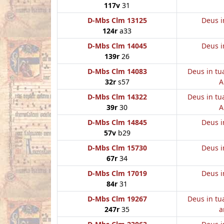
117v
31
D-Mbs Clm 13125
Deus i
124r
a33
D-Mbs Clm 14045
Deus i
139r
26
D-Mbs Clm 14083
Deus in tu
32r
s57
A
D-Mbs Clm 14322
Deus in tu
39r
30
A
D-Mbs Clm 14845
Deus i
57v
b29
D-Mbs Clm 15730
Deus i
67r
34
D-Mbs Clm 17019
Deus i
84r
31
D-Mbs Clm 19267
Deus in tu
247r
35
a