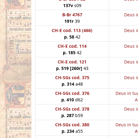
137v
s09
B-Br 4767
Deus i
191r
39
CH-E cod. 113 (466)
Deus i
p. 58
42
CH-E cod. 114
Deus i
p. 185
42
CH-E cod. 121
Deus i
p. 519 [260r]
43
CH-SGs cod. 375
Deus i
p. 314
a48
CH-SGs cod. 376
Deus in tu
p. 410
d62
A
CH-SGs cod. 378
Deus i
p. 287
b59
CH-SGs cod. 380
Deus in tu
p. 234
a55
A