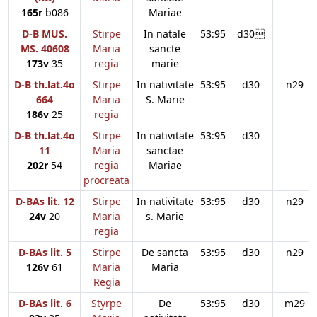
165r
b086
Mariae
D-B MUS.
Stirpe
In natale
53:95
d30
MS. 40608
Maria
sancte
173v
35
regia
marie
D-B th.lat.4o
Stirpe
In nativitate
53:95
d30
n29
664
Maria
S. Marie
186v
25
regia
D-B th.lat.4o
Stirpe
In nativitate
53:95
d30
11
Maria
sanctae
202r
54
regia
Mariae
procreata
D-BAs lit. 12
Stirpe
In nativitate
53:95
d30
n29
24v
20
Maria
s. Marie
regia
D-BAs lit. 5
Stirpe
De sancta
53:95
d30
n29
126v
61
Maria
Maria
Regia
D-BAs lit. 6
Styrpe
De
53:95
d30
m29