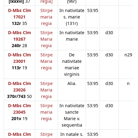
[lxxxvi]
37
regia]
(96r)
D-Mbs Clm
Stirpe
In nativitate
53:95
17021
maria
s. marie
132r
35
regia
(131r)
D-Mbs Clm
Stirpe
In nativitate
53:95
d30
19267
Maria
marie
240r
28
regia
D-Mbs Clm
Stirpe
De
53:95
d30
n29
23001
Maria
nativitate
113r
19
regia
mariae
virginis
D-Mbs Clm
Stirpe
Alia.
53:95
d30
n
23026
Maria
370r/743
50
regia
D-Mbs Clm
Stirpe
In nativitate
53:95
d30
23045
maria
sancte
201v
19
regia
Marie v.
sequentia
D-Mbs Clm
Stirpe
In natale s.
53:95