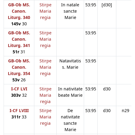
GB-Ob MS.
Stirpe
In natale
53:95
[d30]
Canon.
Maria
sancte
Liturg. 340
regia
Marie
145v
30
GB-Ob MS.
Stirpe
53:95
Canon.
Maria
Liturg. 341
regia
51r
31
GB-Ob MS.
Stirpe
Natavitatis
53:95
Canon.
Maria
s. Marie
Liturg. 354
regia
53v
26
I-CF LVI
Stirpe
In nativitate
53:95
d30
303v
32
Maria
beate Marie
regia
I-CF LVIII
Stirpe
De
53:95
d30
n29
311r
33
Maria
nativitate
regia
sancte
Marie