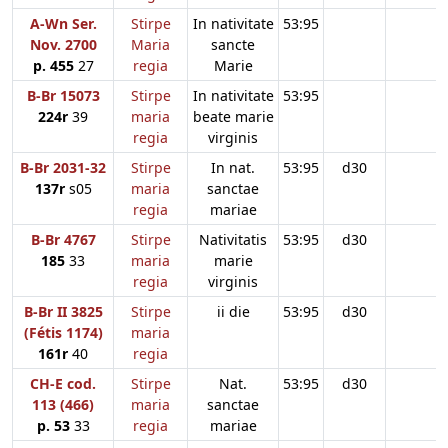
A-Wn Ser.
Stirpe
In nativitate
53:95
Nov. 2700
Maria
sancte
p. 455
27
regia
Marie
B-Br 15073
Stirpe
In nativitate
53:95
224r
39
maria
beate marie
regia
virginis
B-Br 2031-32
Stirpe
In nat.
53:95
d30
137r
s05
maria
sanctae
regia
mariae
B-Br 4767
Stirpe
Nativitatis
53:95
d30
185
33
maria
marie
regia
virginis
B-Br II 3825
Stirpe
ii die
53:95
d30
(Fétis 1174)
maria
161r
40
regia
CH-E cod.
Stirpe
Nat.
53:95
d30
113 (466)
maria
sanctae
p. 53
33
regia
mariae