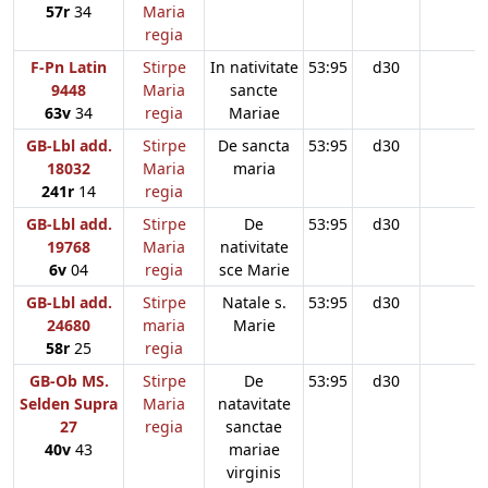
57r
34
Maria
regia
F-Pn Latin
Stirpe
In nativitate
53:95
d30
9448
Maria
sancte
63v
34
regia
Mariae
GB-Lbl add.
Stirpe
De sancta
53:95
d30
18032
Maria
maria
241r
14
regia
GB-Lbl add.
Stirpe
De
53:95
d30
19768
Maria
nativitate
6v
04
regia
sce Marie
GB-Lbl add.
Stirpe
Natale s.
53:95
d30
24680
maria
Marie
58r
25
regia
GB-Ob MS.
Stirpe
De
53:95
d30
Selden Supra
Maria
natavitate
27
regia
sanctae
40v
43
mariae
virginis