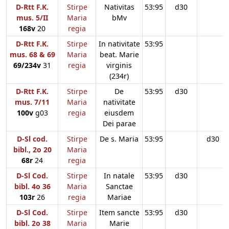
D-Rtt F.K.
Stirpe
Nativitas
53:95
d30
mus. 5/II
Maria
bMv
168v
20
regia
D-Rtt F.K.
Stirpe
In nativitate
53:95
mus. 68 & 69
Maria
beat. Marie
69/234v
31
regia
virginis
(234r)
D-Rtt F.K.
Stirpe
De
53:95
d30
mus. 7/11
Maria
nativitate
100v
g03
regia
eiusdem
Dei parae
D-Sl cod.
Stirpe
De s. Maria
53:95
d30
bibl., 2o 20
Maria
68r
24
regia
D-Sl Cod.
Stirpe
In natale
53:95
d30
bibl. 4o 36
Maria
Sanctae
103r
26
regia
Mariae
D-Sl Cod.
Stirpe
Item sancte
53:95
d30
bibl. 2o 38
Maria
Marie