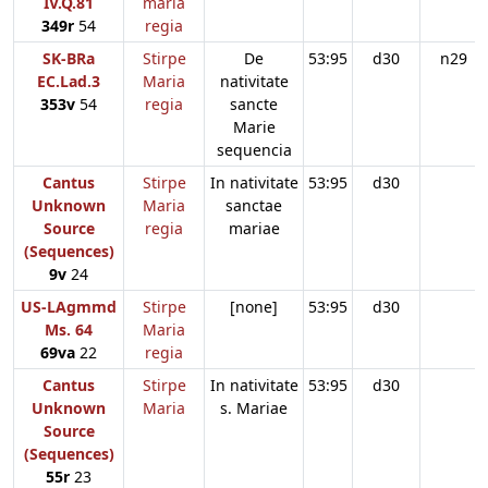
IV.Q.81
maria
349r
54
regia
SK-BRa
Stirpe
De
53:95
d30
n29
EC.Lad.3
Maria
nativitate
353v
54
regia
sancte
Marie
sequencia
Cantus
Stirpe
In nativitate
53:95
d30
Unknown
Maria
sanctae
Source
regia
mariae
(Sequences)
9v
24
US-LAgmmd
Stirpe
[none]
53:95
d30
Ms. 64
Maria
69va
22
regia
Cantus
Stirpe
In nativitate
53:95
d30
Unknown
Maria
s. Mariae
Source
(Sequences)
55r
23