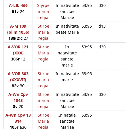
A-LIb 466
Styrpe
In nativitate
53:95
d30
61v
24
maria
sanctae
regia
Mariae
A-M 109
Stirpe
In nativitate
53:95
d13
(olim 1056)
maria
beate Marie
138(2)c
27
regia
A-VOR 121
Stirpe
In
53:95
d30
(XXX)
Maria
natavitate
306r
12
regia
sancte
marie
A-VOR 303
Stirpe
In nativitate
53:95
(XXXVII)
maria
marie
82v
30
regia
A-Wn Cpv
Stirpe
In nativitate
53:95
d30
1043
maria
sanctae
8v
20
regia
Mariae
A-Wn Cpv 13
Stirpe
In natale
53:95
314
Maria
sanctae
105r
a36
regia
Mariae