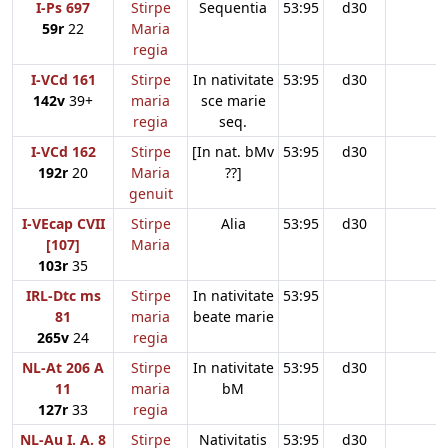
I-Ps 697
Stirpe
Sequentia
53:95
d30
59r
22
Maria
regia
I-VCd 161
Stirpe
In nativitate
53:95
d30
142v
39+
maria
sce marie
regia
seq.
I-VCd 162
Stirpe
[In nat. bMv
53:95
d30
192r
20
Maria
??]
genuit
I-VEcap CVII
Stirpe
Alia
53:95
d30
[107]
Maria
103r
35
IRL-Dtc ms
Stirpe
In nativitate
53:95
81
maria
beate marie
265v
24
regia
NL-At 206 A
Stirpe
In nativitate
53:95
d30
11
maria
bM
127r
33
regia
NL-Au I. A. 8
Stirpe
Nativitatis
53:95
d30