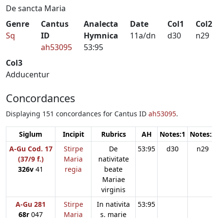
De sancta Maria
Genre
Cantus
Analecta
Date
Col1
Col2
Sq
ID
Hymnica
11a/dn
d30
n29
ah53095
53:95
Col3
Adducentur
Concordances
Displaying 151 concordances for Cantus ID
ah53095
.
Siglum
Incipit
Rubrics
AH
Notes:1
Notes:2
A-Gu Cod. 17
Stirpe
De
53:95
d30
n29
(37/9 f.)
Maria
nativitate
326v
41
regia
beate
Mariae
virginis
A-Gu 281
Stirpe
In nativita
53:95
68r
047
Maria
s. marie