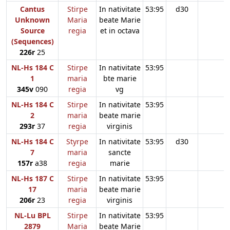
Cantus
Stirpe
In nativitate
53:95
d30
Unknown
Maria
beate Marie
Source
regia
et in octava
(Sequences)
226r
25
NL-Hs 184 C
Stirpe
In nativitate
53:95
1
maria
bte marie
345v
090
regia
vg
NL-Hs 184 C
Stirpe
In nativitate
53:95
2
maria
beate marie
293r
37
regia
virginis
NL-Hs 184 C
Styrpe
In nativitate
53:95
d30
7
maria
sancte
157r
a38
regia
marie
NL-Hs 187 C
Stirpe
In nativitate
53:95
17
maria
beate marie
206r
23
regia
virginis
NL-Lu BPL
Stirpe
In nativitate
53:95
2879
Maria
beate Marie