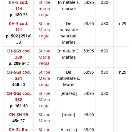
CH-E cod.
Stirpe
In natale s.
53:95
d30
114
maria
mariae
p. 180
33
regia
CH-E cod.
Stirpe
De
53:95
d30
n29
121
Maria
nativitate
p. 502 [251v]
regia
sanctae
33
Mariae
CH-SGs cod.
Stirpe
In natale S.
53:95
d30
380
Maria
Mariae
p. 209
a42
regia
CH-SGs cod.
Stirpe
De
53:95
d30
n29
381
Maria
nativitate s.
446
50
regia
Marie
CH-SGs cod.
Stirpe
[erased]
53:95
d30
382
Maria
p. 161
40
regia
CH-SH 95
Stirpe
[none]
53:95
45r
27
Maria
CH-Zz Rh.
Stirpe
Alia (sic)
53:95