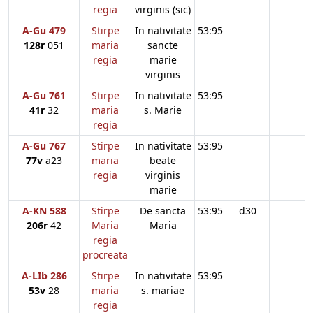
regia
virginis (sic)
A-Gu 479
Stirpe
In nativitate
53:95
128r
051
maria
sancte
regia
marie
virginis
A-Gu 761
Stirpe
In nativitate
53:95
41r
32
maria
s. Marie
regia
A-Gu 767
Stirpe
In nativitate
53:95
77v
a23
maria
beate
regia
virginis
marie
A-KN 588
Stirpe
De sancta
53:95
d30
206r
42
Maria
Maria
regia
procreata
A-LIb 286
Stirpe
In nativitate
53:95
53v
28
maria
s. mariae
regia