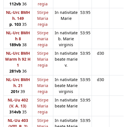
112vb
36
regia
NL-Urc BMH
Stirpe
In nativitate
53:95
h. 149
Maria
Marie
p. 103
35
regia
NL-Urc BMH
Stirpe
In nativitate
53:95
h 8
maria
b. Marie
189vb
38
regia
virginis
NL-Urc BMH
Stirpe
In nativitate
53:95
d30
Warm h 92 H
Maria
beate marie
1
regia
v.
281vb
36
NL-Urc BMH
Stirpe
In nativitate
53:95
d30
h. 21
Maria
beate Marie
201r
39
regia
virginis
NL-Uu 402
Stirpe
In nativitate
53:95
(V. A. 13)
Maria
beate Marie
314vb
35
regia
NL-Uu 403
Stirpe
In nativitate
53:95
(VIII. B. 2)
Maria
beate Marie