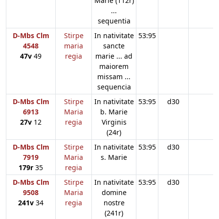
Marie (112r)
...
sequentia
D-Mbs Clm
Stirpe
In nativitate
53:95
4548
maria
sancte
47v
49
regia
marie ... ad
maiorem
missam ...
sequencia
D-Mbs Clm
Stirpe
In nativitate
53:95
d30
6913
Maria
b. Marie
27v
12
regia
Virginis
(24r)
D-Mbs Clm
Stirpe
In nativitate
53:95
d30
7919
Maria
s. Marie
179r
35
regia
D-Mbs Clm
Stirpe
In nativitate
53:95
d30
9508
Maria
domine
241v
34
regia
nostre
(241r)