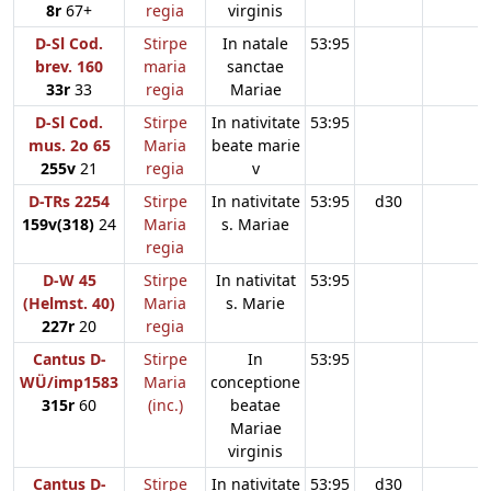
8r
67+
regia
virginis
D-Sl Cod.
Stirpe
In natale
53:95
brev. 160
maria
sanctae
33r
33
regia
Mariae
D-Sl Cod.
Stirpe
In nativitate
53:95
mus. 2o 65
Maria
beate marie
255v
21
regia
v
D-TRs 2254
Stirpe
In nativitate
53:95
d30
159v(318)
24
Maria
s. Mariae
regia
D-W 45
Stirpe
In nativitat
53:95
(Helmst. 40)
Maria
s. Marie
227r
20
regia
Cantus D-
Stirpe
In
53:95
WÜ/imp1583
Maria
conceptione
315r
60
(inc.)
beatae
Mariae
virginis
Cantus D-
Stirpe
In nativitate
53:95
d30