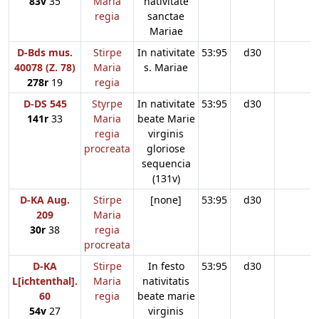
83v
35
Maria
nativitate
regia
sanctae
Mariae
D-Bds mus.
Stirpe
In nativitate
53:95
d30
40078 (Z. 78)
Maria
s. Mariae
278r
19
regia
D-DS 545
Styrpe
In nativitate
53:95
d30
141r
33
Maria
beate Marie
regia
virginis
procreata
gloriose
sequencia
(131v)
D-KA Aug.
Stirpe
[none]
53:95
d30
209
Maria
30r
38
regia
procreata
D-KA
Stirpe
In festo
53:95
d30
L[ichtenthal].
Maria
nativitatis
60
regia
beate marie
54v
27
virginis