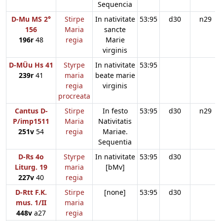
Sequencia
D-Mu MS 2°
Stirpe
In nativitate
53:95
d30
n29
156
Maria
sancte
196r
48
regia
Marie
virginis
D-MÜu Hs 41
Styrpe
In nativitate
53:95
239r
41
maria
beate marie
regia
virginis
procreata
Cantus D-
Stirpe
In festo
53:95
d30
n29
P/imp1511
Maria
Nativitatis
251v
54
regia
Mariae.
Sequentia
D-Rs 4o
Styrpe
In nativitate
53:95
d30
Liturg. 19
maria
[bMv]
227v
40
regia
D-Rtt F.K.
Stirpe
[none]
53:95
d30
mus. 1/II
maria
448v
a27
regia