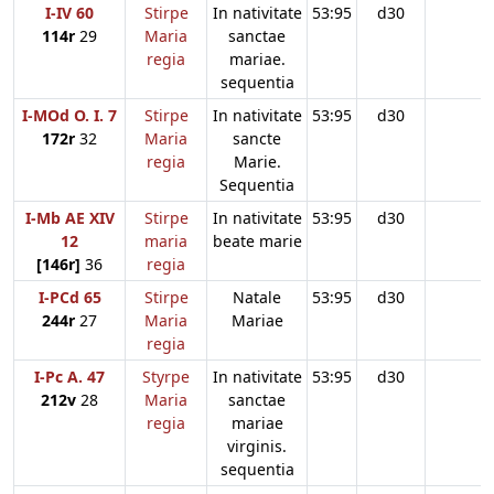
I-IV 60
Stirpe
In nativitate
53:95
d30
114r
29
Maria
sanctae
regia
mariae.
sequentia
I-MOd O. I. 7
Stirpe
In nativitate
53:95
d30
172r
32
Maria
sancte
regia
Marie.
Sequentia
I-Mb AE XIV
Stirpe
In nativitate
53:95
d30
12
maria
beate marie
[146r]
36
regia
I-PCd 65
Stirpe
Natale
53:95
d30
244r
27
Maria
Mariae
regia
I-Pc A. 47
Styrpe
In nativitate
53:95
d30
212v
28
Maria
sanctae
regia
mariae
virginis.
sequentia