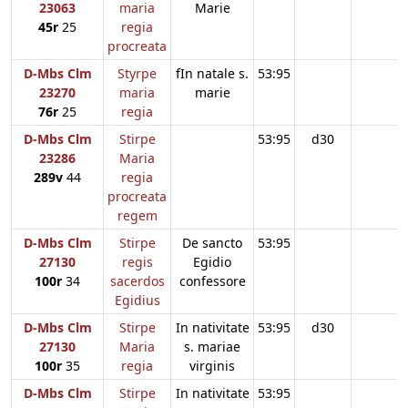
23063
maria
Marie
45r
25
regia
procreata
D-Mbs Clm
Styrpe
fIn natale s.
53:95
23270
maria
marie
76r
25
regia
D-Mbs Clm
Stirpe
53:95
d30
23286
Maria
289v
44
regia
procreata
regem
D-Mbs Clm
Stirpe
De sancto
53:95
27130
regis
Egidio
100r
34
sacerdos
confessore
Egidius
D-Mbs Clm
Stirpe
In nativitate
53:95
d30
27130
Maria
s. mariae
100r
35
regia
virginis
D-Mbs Clm
Stirpe
In nativitate
53:95