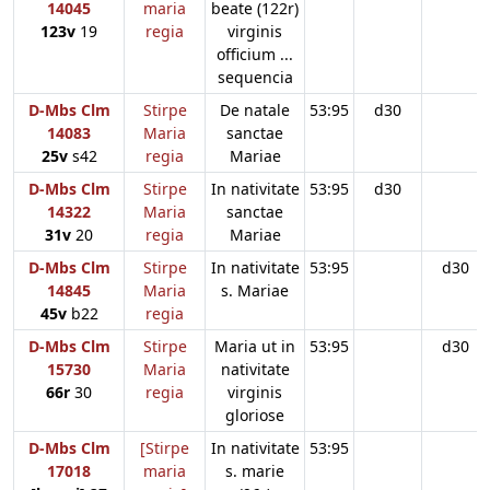
14045
maria
beate (122r)
123v
19
regia
virginis
officium ...
sequencia
D-Mbs Clm
Stirpe
De natale
53:95
d30
14083
Maria
sanctae
25v
s42
regia
Mariae
D-Mbs Clm
Stirpe
In nativitate
53:95
d30
14322
Maria
sanctae
31v
20
regia
Mariae
D-Mbs Clm
Stirpe
In nativitate
53:95
d30
14845
Maria
s. Mariae
45v
b22
regia
D-Mbs Clm
Stirpe
Maria ut in
53:95
d30
15730
Maria
nativitate
66r
30
regia
virginis
gloriose
D-Mbs Clm
[Stirpe
In nativitate
53:95
17018
maria
s. marie