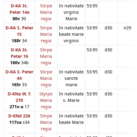
D-KA St.
Stirpe
In nativitate
53:95
Peter 14a
Maria
virginis
80v
30
regia
Marie
D-KA S. Peter
Stirpe
In nativitate
53:95
d30
n29
15
Maria
beate marie
188r
34
regia
virginis
D-KA St.
Stirpe
53:95
d30
Peter 16
Maria
180v
34b
regia
D-KA S. Peter
Stirpe
In nativitate
53:95
d30
44
Maria
sancte
165r
33
regia
marie
D-KNa W. f.
Styrpe
In nativitate
53:95
d30
270
Maria
s. Marie
271v-a
17
regia
D-KNd 226
Stirpe
In nativitate
53:95
d30
117va
s34
Maria
beate Marie
regia