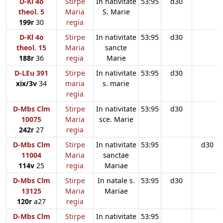
D-Kl 4o
Stirpe
In nativitate
53:95
d30
theol. 5
Maria
S. Marie
199r
30
regia
D-Kl 4o
Stirpe
In nativitate
53:95
d30
theol. 15
Maria
sancte
188r
36
regia
Marie
D-LEu 391
Stirpe
In nativitate
53:95
d30
xix/3v
34
maria
s. marie
regia
D-Mbs Clm
Stirpe
In nativitate
53:95
d30
10075
Maria
sce. Marie
242r
27
regia
D-Mbs Clm
Stirpe
In nativitate
53:95
d30
11004
Maria
sanctae
114v
25
regia
Mariae
D-Mbs Clm
Stirpe
In natale s.
53:95
d30
13125
Maria
Mariae
120r
a27
regia
D-Mbs Clm
Stirpe
In nativitate
53:95