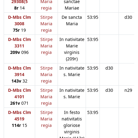
29308(5
Maria
sanctae
8r
14
regia
Mariae
D-Mbs Clm
Stirpe
De sancta
53:95
d30
3008
Maria
Maria
75r
19
regia
D-Mbs Clm
Stirpe
In nativitate
53:95
3311
Maria
Marie
209v
096
regia
virginis
(209r)
D-Mbs Clm
Stirpe
In nativitate
53:95
d30
3914
Maria
s. Marie
143v
32
regia
D-Mbs Clm
Stirpe
In nativitate
53:95
d30
n29
4101
Maria
s. Marie
261v
071
regia
D-Mbs Clm
Stirpe
In festo
53:95
4519
Maria
nativitatis
114r
15
regia
gloriose
virginis