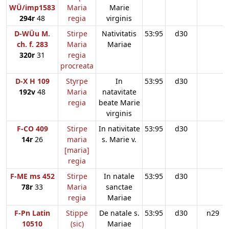
WÜ/imp1583
Maria
Marie
294r
48
regia
virginis
D-WÜu M.
Stirpe
Nativitatis
53:95
d30
ch. f. 283
Maria
Mariae
320r
31
regia
procreata
D-X H 109
Styrpe
In
53:95
d30
192v
48
Maria
natavitate
regia
beate Marie
virginis
F-CO 409
Stirpe
In nativitate
53:95
d30
14r
26
maria
s. Marie v.
[maria]
regia
F-ME ms 452
Stirpe
In natale
53:95
d30
78r
33
Maria
sanctae
regia
Mariae
F-Pn Latin
Stippe
De natale s.
53:95
d30
n29
10510
(sic)
Mariae