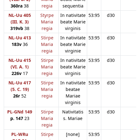
360ra
38
regia
sequentia
NL-Uu 405
Styrpe
In nativitate
53:95
d30
(III. K. 3)
Maria
beate Marie
319vb
38
regia
virginis
NL-Uu 413
Stirpe
In nativitate
53:95
d30
183v
36
Maria
beate Marie
regia
virginie
NL-Uu 415
Stirpe
In nativitate
53:95
d30
(VI. A. 1)
Maria
beate Marie
226v
17
regia
virginis
NL-Uu 417
Stirpe
In nativitate
53:95
d30
(5. C. 19)
Maria
beatae
26r
52
regia
Mariae
virginis
PL-GNd 149
Stirpe
Nativitatis
53:95
d30
p. 147
23
Maria
s. Mariae
regia
PL-WRu
Stirpe
[none]
53:95