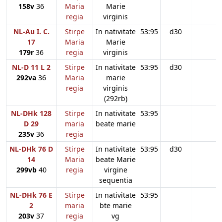
158v
36
Maria
Marie
regia
virginis
NL-Au I. C.
Stirpe
In nativitate
53:95
d30
17
Maria
Marie
179r
36
regia
virginis
NL-D 11 L 2
Stirpe
In nativitate
53:95
d30
292va
36
Maria
marie
regia
virginis
(292rb)
NL-DHk 128
Stirpe
In nativitate
53:95
D 29
maria
beate marie
235v
36
regia
NL-DHk 76 D
Stirpe
In nativitate
53:95
d30
14
Maria
beate Marie
299vb
40
regia
virgine
sequentia
NL-DHk 76 E
Stirpe
In nativitate
53:95
2
maria
bte marie
203v
37
regia
vg