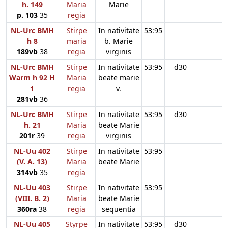
h. 149
Maria
Marie
p. 103
35
regia
NL-Urc BMH
Stirpe
In nativitate
53:95
h 8
maria
b. Marie
189vb
38
regia
virginis
NL-Urc BMH
Stirpe
In nativitate
53:95
d30
Warm h 92 H
Maria
beate marie
1
regia
v.
281vb
36
NL-Urc BMH
Stirpe
In nativitate
53:95
d30
h. 21
Maria
beate Marie
201r
39
regia
virginis
NL-Uu 402
Stirpe
In nativitate
53:95
(V. A. 13)
Maria
beate Marie
314vb
35
regia
NL-Uu 403
Stirpe
In nativitate
53:95
(VIII. B. 2)
Maria
beate Marie
360ra
38
regia
sequentia
NL-Uu 405
Styrpe
In nativitate
53:95
d30