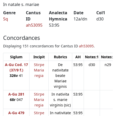
In natale s. mariae
Genre
Cantus
Analecta
Date
Col1
Sq
ID
Hymnica
12a/dn
d30
ah53095
53:95
Concordances
Displaying 151 concordances for Cantus ID
ah53095
.
Siglum
Incipit
Rubrics
AH
Notes:1
Notes:2
A-Gu Cod. 17
Stirpe
De
53:95
d30
n29
(37/9 f.)
Maria
nativitate
326v
41
regia
beate
Mariae
virginis
A-Gu 281
Stirpe
In nativita
53:95
68r
047
Maria
s. marie
regia
virginis (sic)
A-Gu 479
Stirpe
In nativitate
53:95