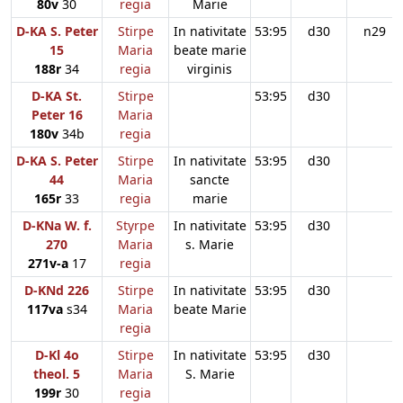
80v
30
regia
Marie
D-KA S. Peter
Stirpe
In nativitate
53:95
d30
n29
15
Maria
beate marie
188r
34
regia
virginis
D-KA St.
Stirpe
53:95
d30
Peter 16
Maria
180v
34b
regia
D-KA S. Peter
Stirpe
In nativitate
53:95
d30
44
Maria
sancte
165r
33
regia
marie
D-KNa W. f.
Styrpe
In nativitate
53:95
d30
270
Maria
s. Marie
271v-a
17
regia
D-KNd 226
Stirpe
In nativitate
53:95
d30
117va
s34
Maria
beate Marie
regia
D-Kl 4o
Stirpe
In nativitate
53:95
d30
theol. 5
Maria
S. Marie
199r
30
regia