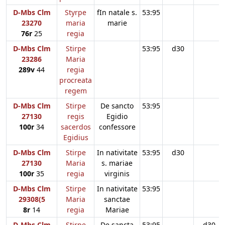
D-Mbs Clm
Styrpe
fIn natale s.
53:95
23270
maria
marie
76r
25
regia
D-Mbs Clm
Stirpe
53:95
d30
23286
Maria
289v
44
regia
procreata
regem
D-Mbs Clm
Stirpe
De sancto
53:95
27130
regis
Egidio
100r
34
sacerdos
confessore
Egidius
D-Mbs Clm
Stirpe
In nativitate
53:95
d30
27130
Maria
s. mariae
100r
35
regia
virginis
D-Mbs Clm
Stirpe
In nativitate
53:95
29308(5
Maria
sanctae
8r
14
regia
Mariae
D-Mbs Clm
Stirpe
De sancta
53:95
d30