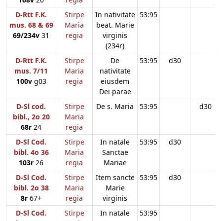
D-Rtt F.K.
Stirpe
In nativitate
53:95
mus. 68 & 69
Maria
beat. Marie
69/234v
31
regia
virginis
(234r)
D-Rtt F.K.
Stirpe
De
53:95
d30
mus. 7/11
Maria
nativitate
100v
g03
regia
eiusdem
Dei parae
D-Sl cod.
Stirpe
De s. Maria
53:95
d30
bibl., 2o 20
Maria
68r
24
regia
D-Sl Cod.
Stirpe
In natale
53:95
d30
bibl. 4o 36
Maria
Sanctae
103r
26
regia
Mariae
D-Sl Cod.
Stirpe
Item sancte
53:95
d30
bibl. 2o 38
Maria
Marie
8r
67+
regia
virginis
D-Sl Cod.
Stirpe
In natale
53:95