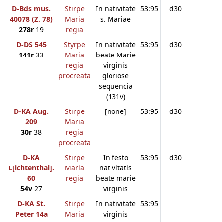
D-Bds mus.
Stirpe
In nativitate
53:95
d30
40078 (Z. 78)
Maria
s. Mariae
278r
19
regia
D-DS 545
Styrpe
In nativitate
53:95
d30
141r
33
Maria
beate Marie
regia
virginis
procreata
gloriose
sequencia
(131v)
D-KA Aug.
Stirpe
[none]
53:95
d30
209
Maria
30r
38
regia
procreata
D-KA
Stirpe
In festo
53:95
d30
L[ichtenthal].
Maria
nativitatis
60
regia
beate marie
54v
27
virginis
D-KA St.
Stirpe
In nativitate
53:95
Peter 14a
Maria
virginis