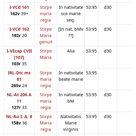
I-VCd 161
Stirpe
In nativitate
53:95
d30
142v
39+
maria
sce marie
regia
seq.
I-VCd 162
Stirpe
[In nat. bMv
53:95
d30
192r
20
Maria
??]
genuit
I-VEcap CVII
Stirpe
Alia
53:95
d30
[107]
Maria
103r
35
IRL-Dtc ms
Stirpe
In nativitate
53:95
81
maria
beate marie
265v
24
regia
NL-At 206 A
Stirpe
In nativitate
53:95
d30
11
maria
bM
127r
33
regia
NL-Au I. A. 8
Stirpe
Nativitatis
53:95
d30
158v
36
Maria
Marie
regia
virginis