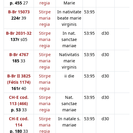
p. 455
27
regia
Marie
B-Br 15073
Stirpe
In nativitate
53:95
224r
39
maria
beate marie
regia
virginis
B-Br 2031-32
Stirpe
In nat.
53:95
d30
137r
s05
maria
sanctae
regia
mariae
B-Br 4767
Stirpe
Nativitatis
53:95
d30
185
33
maria
marie
regia
virginis
B-Br II 3825
Stirpe
ii die
53:95
d30
(Fétis 1174)
maria
161r
40
regia
CH-E cod.
Stirpe
Nat.
53:95
d30
113 (466)
maria
sanctae
p. 53
33
regia
mariae
CH-E cod.
Stirpe
In natale s.
53:95
d30
114
maria
mariae
p. 180
33
regia