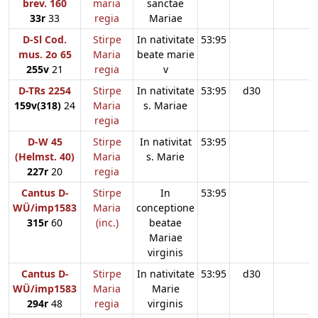
brev. 160
maria
sanctae
33r
33
regia
Mariae
D-Sl Cod.
Stirpe
In nativitate
53:95
mus. 2o 65
Maria
beate marie
255v
21
regia
v
D-TRs 2254
Stirpe
In nativitate
53:95
d30
159v(318)
24
Maria
s. Mariae
regia
D-W 45
Stirpe
In nativitat
53:95
(Helmst. 40)
Maria
s. Marie
227r
20
regia
Cantus D-
Stirpe
In
53:95
WÜ/imp1583
Maria
conceptione
315r
60
(inc.)
beatae
Mariae
virginis
Cantus D-
Stirpe
In nativitate
53:95
d30
WÜ/imp1583
Maria
Marie
294r
48
regia
virginis