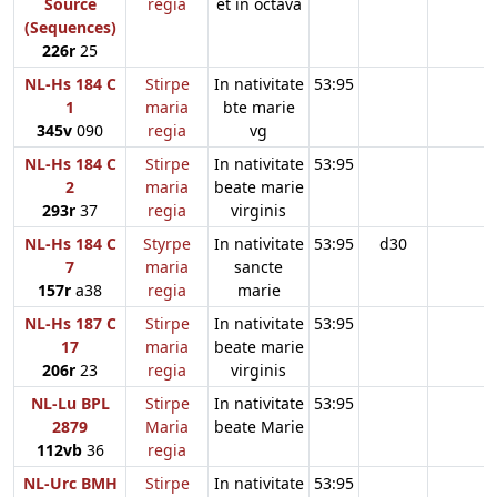
Source
regia
et in octava
(Sequences)
226r
25
NL-Hs 184 C
Stirpe
In nativitate
53:95
1
maria
bte marie
345v
090
regia
vg
NL-Hs 184 C
Stirpe
In nativitate
53:95
2
maria
beate marie
293r
37
regia
virginis
NL-Hs 184 C
Styrpe
In nativitate
53:95
d30
7
maria
sancte
157r
a38
regia
marie
NL-Hs 187 C
Stirpe
In nativitate
53:95
17
maria
beate marie
206r
23
regia
virginis
NL-Lu BPL
Stirpe
In nativitate
53:95
2879
Maria
beate Marie
112vb
36
regia
NL-Urc BMH
Stirpe
In nativitate
53:95