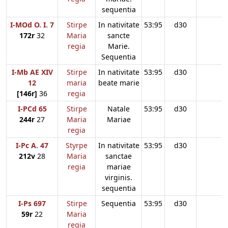
sequentia
I-MOd O. I. 7
Stirpe
In nativitate
53:95
d30
172r
32
Maria
sancte
regia
Marie.
Sequentia
I-Mb AE XIV
Stirpe
In nativitate
53:95
d30
12
maria
beate marie
[146r]
36
regia
I-PCd 65
Stirpe
Natale
53:95
d30
244r
27
Maria
Mariae
regia
I-Pc A. 47
Styrpe
In nativitate
53:95
d30
212v
28
Maria
sanctae
regia
mariae
virginis.
sequentia
I-Ps 697
Stirpe
Sequentia
53:95
d30
59r
22
Maria
regia