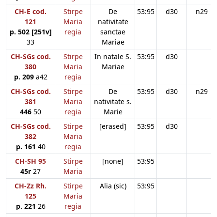
CH-E cod.
Stirpe
De
53:95
d30
n29
121
Maria
nativitate
p. 502 [251v]
regia
sanctae
33
Mariae
CH-SGs cod.
Stirpe
In natale S.
53:95
d30
380
Maria
Mariae
p. 209
a42
regia
CH-SGs cod.
Stirpe
De
53:95
d30
n29
381
Maria
nativitate s.
446
50
regia
Marie
CH-SGs cod.
Stirpe
[erased]
53:95
d30
382
Maria
p. 161
40
regia
CH-SH 95
Stirpe
[none]
53:95
45r
27
Maria
CH-Zz Rh.
Stirpe
Alia (sic)
53:95
125
Maria
p. 221
26
regia