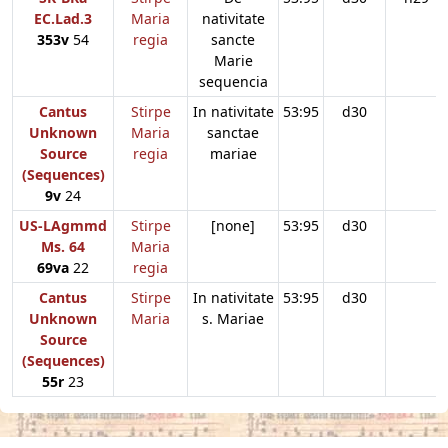
EC.Lad.3
Maria
nativitate
353v
54
regia
sancte
Marie
sequencia
Cantus
Stirpe
In nativitate
53:95
d30
Unknown
Maria
sanctae
Source
regia
mariae
(Sequences)
9v
24
US-LAgmmd
Stirpe
[none]
53:95
d30
Ms. 64
Maria
69va
22
regia
Cantus
Stirpe
In nativitate
53:95
d30
Unknown
Maria
s. Mariae
Source
(Sequences)
55r
23