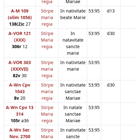
regia
Mariae
A-M 109
Stirpe
In nativitate
53:95
d13
(olim 1056)
maria
beate Marie
138(2)c
27
regia
A-VOR 121
Stirpe
In
53:95
d30
(XXX)
Maria
natavitate
306r
12
regia
sancte
marie
A-VOR 303
Stirpe
In nativitate
53:95
(XXXVII)
maria
marie
82v
30
regia
A-Wn Cpv
Stirpe
In nativitate
53:95
d30
1043
maria
sanctae
8v
20
regia
Mariae
A-Wn Cpv 13
Stirpe
In natale
53:95
314
Maria
sanctae
105r
a36
regia
Mariae
A-Wn Ser.
Stirpe
In nativitate
53:95
Nov. 2700
Maria
sancte