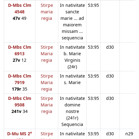
D-Mbs Clm
Stirpe
In nativitate
53:95
4548
maria
sancte
47v
49
regia
marie ... ad
maiorem
missam ...
sequencia
D-Mbs Clm
Stirpe
In nativitate
53:95
d30
6913
Maria
b. Marie
27v
12
regia
Virginis
(24r)
D-Mbs Clm
Stirpe
In nativitate
53:95
d30
7919
Maria
s. Marie
179r
35
regia
D-Mbs Clm
Stirpe
In nativitate
53:95
d30
9508
Maria
domine
241v
34
regia
nostre
(241r)
Sequencia
D-Mu MS 2°
Stirpe
In nativitate
53:95
d30
n29