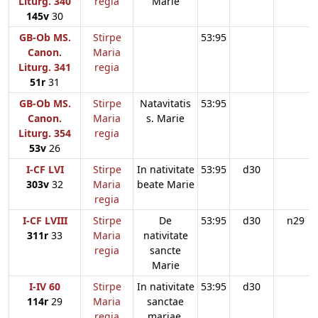
Liturg. 340
regia
Marie
145v
30
GB-Ob MS.
Stirpe
53:95
Canon.
Maria
Liturg. 341
regia
51r
31
GB-Ob MS.
Stirpe
Natavitatis
53:95
Canon.
Maria
s. Marie
Liturg. 354
regia
53v
26
I-CF LVI
Stirpe
In nativitate
53:95
d30
303v
32
Maria
beate Marie
regia
I-CF LVIII
Stirpe
De
53:95
d30
n29
311r
33
Maria
nativitate
regia
sancte
Marie
I-IV 60
Stirpe
In nativitate
53:95
d30
114r
29
Maria
sanctae
regia
mariae.