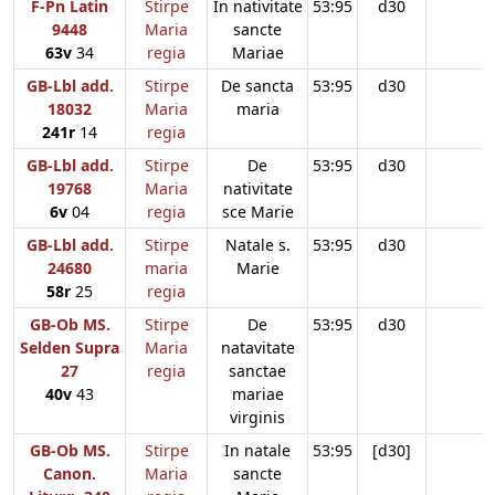
F-Pn Latin
Stirpe
In nativitate
53:95
d30
9448
Maria
sancte
63v
34
regia
Mariae
GB-Lbl add.
Stirpe
De sancta
53:95
d30
18032
Maria
maria
241r
14
regia
GB-Lbl add.
Stirpe
De
53:95
d30
19768
Maria
nativitate
6v
04
regia
sce Marie
GB-Lbl add.
Stirpe
Natale s.
53:95
d30
24680
maria
Marie
58r
25
regia
GB-Ob MS.
Stirpe
De
53:95
d30
Selden Supra
Maria
natavitate
27
regia
sanctae
40v
43
mariae
virginis
GB-Ob MS.
Stirpe
In natale
53:95
[d30]
Canon.
Maria
sancte