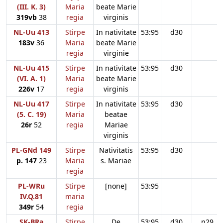
(III. K. 3)
Maria
beate Marie
319vb
38
regia
virginis
NL-Uu 413
Stirpe
In nativitate
53:95
d30
183v
36
Maria
beate Marie
regia
virginie
NL-Uu 415
Stirpe
In nativitate
53:95
d30
(VI. A. 1)
Maria
beate Marie
226v
17
regia
virginis
NL-Uu 417
Stirpe
In nativitate
53:95
d30
(5. C. 19)
Maria
beatae
26r
52
regia
Mariae
virginis
PL-GNd 149
Stirpe
Nativitatis
53:95
d30
p. 147
23
Maria
s. Mariae
regia
PL-WRu
Stirpe
[none]
53:95
IV.Q.81
maria
349r
54
regia
SK-BRa
Stirpe
De
53:95
d30
n29