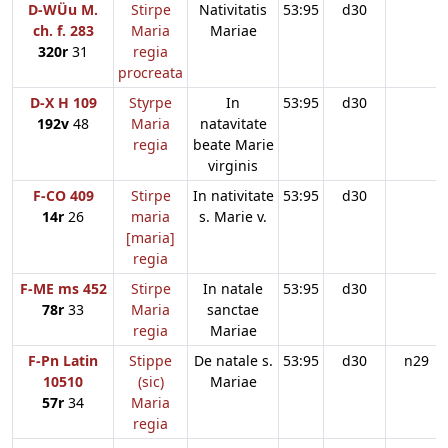
D-WÜu M.
Stirpe
Nativitatis
53:95
d30
ch. f. 283
Maria
Mariae
320r
31
regia
procreata
D-X H 109
Styrpe
In
53:95
d30
192v
48
Maria
natavitate
regia
beate Marie
virginis
F-CO 409
Stirpe
In nativitate
53:95
d30
14r
26
maria
s. Marie v.
[maria]
regia
F-ME ms 452
Stirpe
In natale
53:95
d30
78r
33
Maria
sanctae
regia
Mariae
F-Pn Latin
Stippe
De natale s.
53:95
d30
n29
10510
(sic)
Mariae
57r
34
Maria
regia