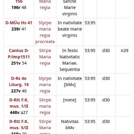
156
Maria
sancte
196r
48
regia
Marie
virginis
D-MÜu Hs 41
Styrpe
In nativitate
53:95
239r
41
maria
beate marie
regia
virginis
procreata
Cantus D-
Stirpe
In festo
53:95
d30
n29
P/imp1511
Maria
Nativitatis
251v
54
regia
Mariae.
Sequentia
D-Rs 4o
Styrpe
In nativitate
53:95
d30
Liturg. 19
maria
[bMv]
227v
40
regia
D-Rtt F.K.
Stirpe
[none]
53:95
d30
mus. 1/II
maria
448v
a27
regia
D-Rtt F.K.
Stirpe
Nativitas
53:95
d30
mus. 5/II
Maria
bMv
168v
20
regia