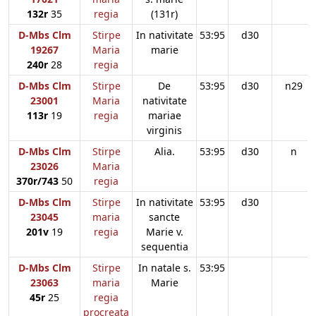
132r
35
regia
(131r)
D-Mbs Clm
Stirpe
In nativitate
53:95
d30
19267
Maria
marie
240r
28
regia
D-Mbs Clm
Stirpe
De
53:95
d30
n29
23001
Maria
nativitate
113r
19
regia
mariae
virginis
D-Mbs Clm
Stirpe
Alia.
53:95
d30
n
23026
Maria
370r/743
50
regia
D-Mbs Clm
Stirpe
In nativitate
53:95
d30
23045
maria
sancte
201v
19
regia
Marie v.
sequentia
D-Mbs Clm
Stirpe
In natale s.
53:95
23063
maria
Marie
45r
25
regia
procreata