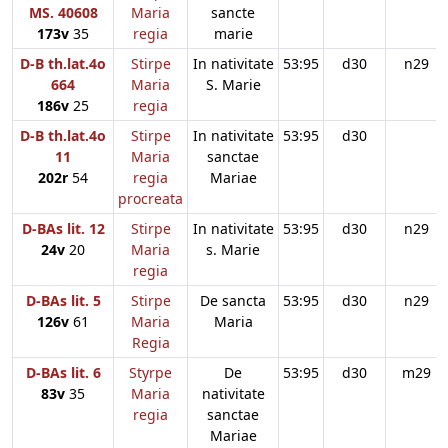
MS. 40608
Maria
sancte
173v
35
regia
marie
D-B th.lat.4o
Stirpe
In nativitate
53:95
d30
n29
664
Maria
S. Marie
186v
25
regia
D-B th.lat.4o
Stirpe
In nativitate
53:95
d30
11
Maria
sanctae
202r
54
regia
Mariae
procreata
D-BAs lit. 12
Stirpe
In nativitate
53:95
d30
n29
24v
20
Maria
s. Marie
regia
D-BAs lit. 5
Stirpe
De sancta
53:95
d30
n29
126v
61
Maria
Maria
Regia
D-BAs lit. 6
Styrpe
De
53:95
d30
m29
83v
35
Maria
nativitate
regia
sanctae
Mariae