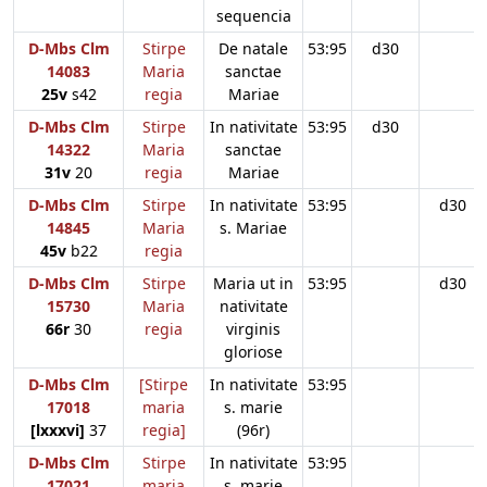
sequencia
D-Mbs Clm
Stirpe
De natale
53:95
d30
14083
Maria
sanctae
25v
s42
regia
Mariae
D-Mbs Clm
Stirpe
In nativitate
53:95
d30
14322
Maria
sanctae
31v
20
regia
Mariae
D-Mbs Clm
Stirpe
In nativitate
53:95
d30
14845
Maria
s. Mariae
45v
b22
regia
D-Mbs Clm
Stirpe
Maria ut in
53:95
d30
15730
Maria
nativitate
66r
30
regia
virginis
gloriose
D-Mbs Clm
[Stirpe
In nativitate
53:95
17018
maria
s. marie
[lxxxvi]
37
regia]
(96r)
D-Mbs Clm
Stirpe
In nativitate
53:95
17021
maria
s. marie