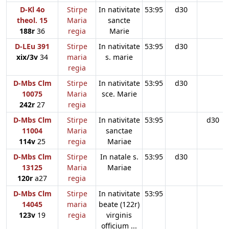
D-Kl 4o
Stirpe
In nativitate
53:95
d30
theol. 15
Maria
sancte
188r
36
regia
Marie
D-LEu 391
Stirpe
In nativitate
53:95
d30
xix/3v
34
maria
s. marie
regia
D-Mbs Clm
Stirpe
In nativitate
53:95
d30
10075
Maria
sce. Marie
242r
27
regia
D-Mbs Clm
Stirpe
In nativitate
53:95
d30
11004
Maria
sanctae
114v
25
regia
Mariae
D-Mbs Clm
Stirpe
In natale s.
53:95
d30
13125
Maria
Mariae
120r
a27
regia
D-Mbs Clm
Stirpe
In nativitate
53:95
14045
maria
beate (122r)
123v
19
regia
virginis
officium ...