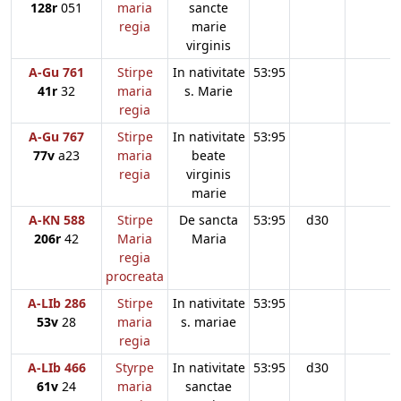
128r
051
maria
sancte
regia
marie
virginis
A-Gu 761
Stirpe
In nativitate
53:95
41r
32
maria
s. Marie
regia
A-Gu 767
Stirpe
In nativitate
53:95
77v
a23
maria
beate
regia
virginis
marie
A-KN 588
Stirpe
De sancta
53:95
d30
206r
42
Maria
Maria
regia
procreata
A-LIb 286
Stirpe
In nativitate
53:95
53v
28
maria
s. mariae
regia
A-LIb 466
Styrpe
In nativitate
53:95
d30
61v
24
maria
sanctae