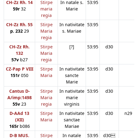
CH-Zz Rh. 14
Stirpe
In natale s.
53:95
59r
32
maria
Marie
regia
CH-Zz Rh. 55
Stirpe
In nativitate
53:95
p. 232
29
Maria
s. Mariae
regia
CH-Zz Rh.
Stirpe
[?]
53:95
d30
132
Maria
57v
b27
regia
CZ-Pap P VIII
Stirpe
In nativitate
53:95
d30
151r
050
Maria
sancte
Marie
Cantus D-
Stirpe
In nativitate
53:95
d30
A/imp:1498
Maria
marie
55v
23
regia
virginis
D-AAd 13
Stirpe
In nativitate
53:95
d30
n29
(XII)
Maria
sanctae
165r
b086
Mariae
D-B MUS.
Stirpe
In natale
53:95
d30