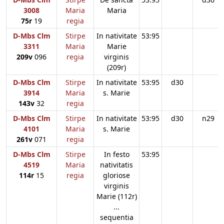
3008
Maria
Maria
75r
19
regia
D-Mbs Clm
Stirpe
In nativitate
53:95
3311
Maria
Marie
209v
096
regia
virginis
(209r)
D-Mbs Clm
Stirpe
In nativitate
53:95
d30
3914
Maria
s. Marie
143v
32
regia
D-Mbs Clm
Stirpe
In nativitate
53:95
d30
n29
4101
Maria
s. Marie
261v
071
regia
D-Mbs Clm
Stirpe
In festo
53:95
4519
Maria
nativitatis
114r
15
regia
gloriose
virginis
Marie (112r)
...
sequentia