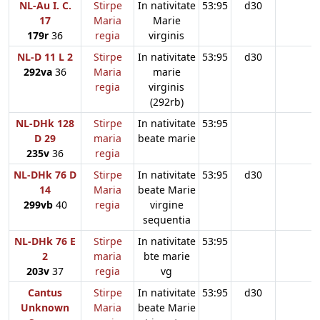
NL-Au I. C.
Stirpe
In nativitate
53:95
d30
17
Maria
Marie
179r
36
regia
virginis
NL-D 11 L 2
Stirpe
In nativitate
53:95
d30
292va
36
Maria
marie
regia
virginis
(292rb)
NL-DHk 128
Stirpe
In nativitate
53:95
D 29
maria
beate marie
235v
36
regia
NL-DHk 76 D
Stirpe
In nativitate
53:95
d30
14
Maria
beate Marie
299vb
40
regia
virgine
sequentia
NL-DHk 76 E
Stirpe
In nativitate
53:95
2
maria
bte marie
203v
37
regia
vg
Cantus
Stirpe
In nativitate
53:95
d30
Unknown
Maria
beate Marie