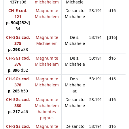
137r
s06
michahelem
Michaele
CH-E cod.
Magnum te
De sancto
53:191
d16
121
Michahelem
Michahele
p. 504[252v]
34
CH-SGs cod.
Magnum te
De s.
53:191
[d16]
375
Michaelem
Michahele
p. 298
a38
CH-SGs cod.
Magnum te
De s.
53:191
d16
376
Michahelem
Michahele
p. 396
d52
CH-SGs cod.
Magnum te
De s.
53:191
d16
378
Michahelem
Michahele
p. 265
b50
ar.
CH-SGs cod.
Magnum te
De sancto
53:191
d16
380
Michahelem
Michahele
p. 217
a46
habentes
pignus
CH-SGs cod.
Magnum te
De sancto
53:191
d16