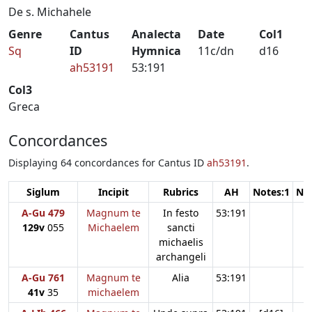
De s. Michahele
Genre
Cantus
Analecta
Date
Col1
Sq
ID
Hymnica
11c/dn
d16
ah53191
53:191
Col3
Greca
Concordances
Displaying 64 concordances for Cantus ID
ah53191
.
Siglum
Incipit
Rubrics
AH
Notes:1
Not
A-Gu 479
Magnum te
In festo
53:191
129v
055
Michaelem
sancti
michaelis
archangeli
A-Gu 761
Magnum te
Alia
53:191
41v
35
michaelem