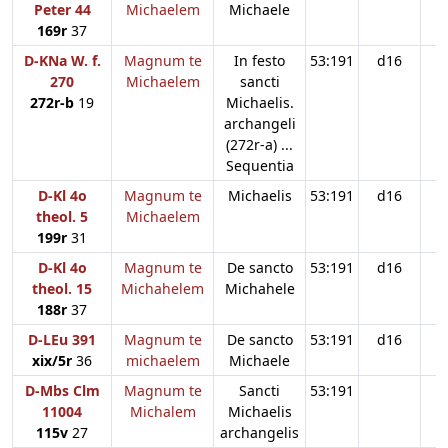
Peter 44
Michaelem
Michaele
169r
37
D-KNa W. f.
Magnum te
In festo
53:191
d16
270
Michaelem
sancti
272r-b
19
Michaelis.
archangeli
(272r-a) ...
Sequentia
D-Kl 4o
Magnum te
Michaelis
53:191
d16
theol. 5
Michaelem
199r
31
D-Kl 4o
Magnum te
De sancto
53:191
d16
theol. 15
Michahelem
Michahele
188r
37
D-LEu 391
Magnum te
De sancto
53:191
d16
xix/5r
36
michaelem
Michaele
D-Mbs Clm
Magnum te
Sancti
53:191
d
11004
Michalem
Michaelis
115v
27
archangelis