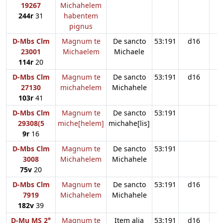
19267
Michahelem
244r
31
habentem
pignus
D-Mbs Clm
Magnum te
De sancto
53:191
d16
23001
Michaelem
Michaele
114r
20
D-Mbs Clm
Magnum te
De sancto
53:191
d16
27130
michahelem
Michahele
103r
41
D-Mbs Clm
Magnum te
De sancto
53:191
29308(5
miche[helem]
michahe[lis]
9r
16
D-Mbs Clm
Magnum te
De sancto
53:191
d
3008
Michahelem
Michahele
75v
20
D-Mbs Clm
Magnum te
De sancto
53:191
d16
7919
Michahelem
Michahele
182v
39
D-Mu MS 2°
Magnum te
Item alia
53:191
d16