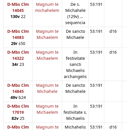
D-Mbs Clm
Magnum te
De s.
53:191
14045
michahelem
Michahele
130v
22
(129v) ...
sequencia
D-Mbs Clm
Magnum te
De sancto
53:191
d16
14083
Michaelem
Michaele
29r
s50
D-Mbs Clm
Magnum te
In
53:191
d16
14322
Michaelem
festivitate
34r
23
sancti
Michaelis
archangelis
D-Mbs Clm
Magnum te
De sancto
53:191
d
14845
Michahele
Michahele
49v
b24
D-Mbs Clm
Magnum te
In
53:191
17019
Michaelem
festivitate s.
82v
25
Michaelis
D-Mbs Clm
Magnum te
Michahelis
53:191
d16