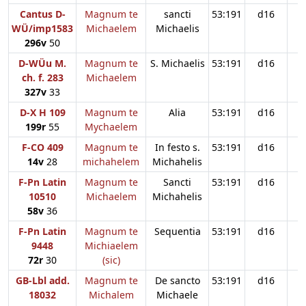
Cantus D-
Magnum te
sancti
53:191
d16
WÜ/imp1583
Michaelem
Michaelis
296v
50
D-WÜu M.
Magnum te
S. Michaelis
53:191
d16
ch. f. 283
Michaelem
327v
33
D-X H 109
Magnum te
Alia
53:191
d16
199r
55
Mychaelem
F-CO 409
Magnum te
In festo s.
53:191
d16
14v
28
michahelem
Michahelis
F-Pn Latin
Magnum te
Sancti
53:191
d16
10510
Michaelem
Michahelis
58v
36
F-Pn Latin
Magnum te
Sequentia
53:191
d16
9448
Michiaelem
72r
30
(sic)
GB-Lbl add.
Magnum te
De sancto
53:191
d16
18032
Michalem
Michaele