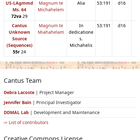
US-LAgmmd
Magnum te
Alia
53:191
d16
Ms. 64
Michahelem
72va
29
Cantus
Magnum te
In
53:191
d16
Unknown
Miahahelam
dedicatione
Source
s.
(Sequences)
Michahelis
55r
24
Cantus Team
Debra Lacoste
| Project Manager
Jennifer Bain
| Principal Investigator
DDMAL Lab
| Development and Maintenance
⇨ List of contributors
Creative Commons License