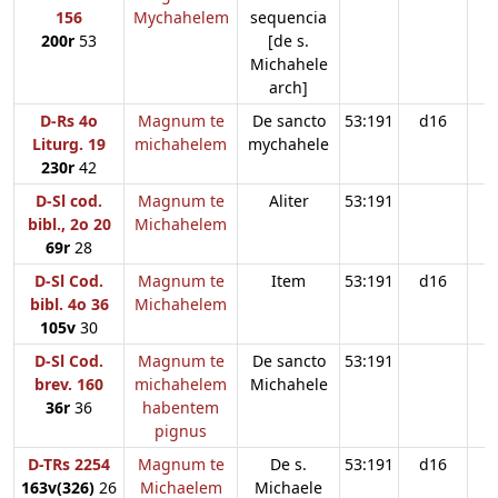
156
Mychahelem
sequencia
200r
53
[de s.
Michahele
arch]
D-Rs 4o
Magnum te
De sancto
53:191
d16
Liturg. 19
michahelem
mychahele
230r
42
D-Sl cod.
Magnum te
Aliter
53:191
bibl., 2o 20
Michahelem
69r
28
D-Sl Cod.
Magnum te
Item
53:191
d16
bibl. 4o 36
Michahelem
105v
30
D-Sl Cod.
Magnum te
De sancto
53:191
brev. 160
michahelem
Michahele
36r
36
habentem
pignus
D-TRs 2254
Magnum te
De s.
53:191
d16
163v(326)
26
Michaelem
Michaele