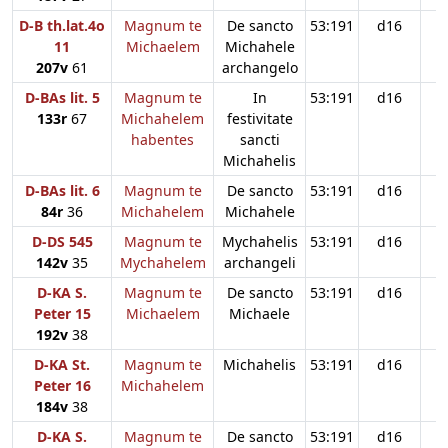
D-B th.lat.4o
Magnum te
De sancto
53:191
d16
11
Michaelem
Michahele
207v
61
archangelo
D-BAs lit. 5
Magnum te
In
53:191
d16
133r
67
Michahelem
festivitate
habentes
sancti
Michahelis
D-BAs lit. 6
Magnum te
De sancto
53:191
d16
84r
36
Michahelem
Michahele
D-DS 545
Magnum te
Mychahelis
53:191
d16
142v
35
Mychahelem
archangeli
D-KA S.
Magnum te
De sancto
53:191
d16
Peter 15
Michaelem
Michaele
192v
38
D-KA St.
Magnum te
Michahelis
53:191
d16
Peter 16
Michahelem
184v
38
D-KA S.
Magnum te
De sancto
53:191
d16