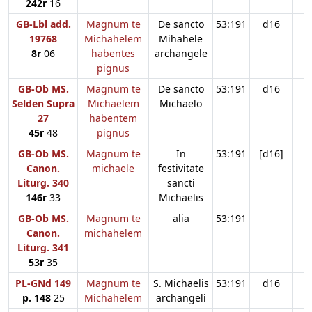
242r
16
GB-Lbl add.
Magnum te
De sancto
53:191
d16
19768
Michahelem
Mihahele
8r
06
habentes
archangele
pignus
GB-Ob MS.
Magnum te
De sancto
53:191
d16
Selden Supra
Michaelem
Michaelo
27
habentem
45r
48
pignus
GB-Ob MS.
Magnum te
In
53:191
[d16]
Canon.
michaele
festivitate
Liturg. 340
sancti
146r
33
Michaelis
GB-Ob MS.
Magnum te
alia
53:191
Canon.
michahelem
Liturg. 341
53r
35
PL-GNd 149
Magnum te
S. Michaelis
53:191
d16
p. 148
25
Michahelem
archangeli