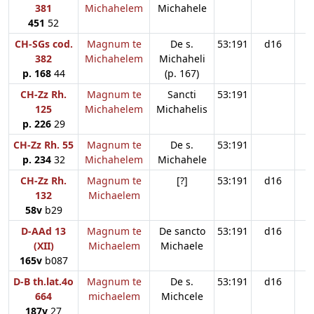
381
Michahelem
Michahele
451
52
CH-SGs cod.
Magnum te
De s.
53:191
d16
382
Michahelem
Michaheli
p. 168
44
(p. 167)
CH-Zz Rh.
Magnum te
Sancti
53:191
125
Michahelem
Michahelis
p. 226
29
CH-Zz Rh. 55
Magnum te
De s.
53:191
p. 234
32
Michahelem
Michahele
CH-Zz Rh.
Magnum te
[?]
53:191
d16
132
Michaelem
58v
b29
D-AAd 13
Magnum te
De sancto
53:191
d16
(XII)
Michaelem
Michaele
165v
b087
D-B th.lat.4o
Magnum te
De s.
53:191
d16
664
michaelem
Michcele
187v
27