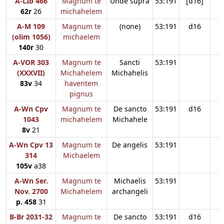
A-LIb 466
Magnum te
Unde supra
53:191
[d16]
62r
26
michahelem
A-M 109
Magnum te
(none)
53:191
d16
(olim 1056)
michaelem
140r
30
A-VOR 303
Magnum te
Sancti
53:191
(XXXVII)
Michahelem
Michahelis
83v
34
haventem
pignus
A-Wn Cpv
Magnum te
De sancto
53:191
d16
1043
michahelem
Michahele
8v
21
A-Wn Cpv 13
Magnum te
De angelis
53:191
314
Michaelem
105v
a38
A-Wn Ser.
Magnum te
Michaelis
53:191
Nov. 2700
Michahelem
archangeli
p. 458
31
B-Br 2031-32
Magnum te
De sancto
53:191
d16