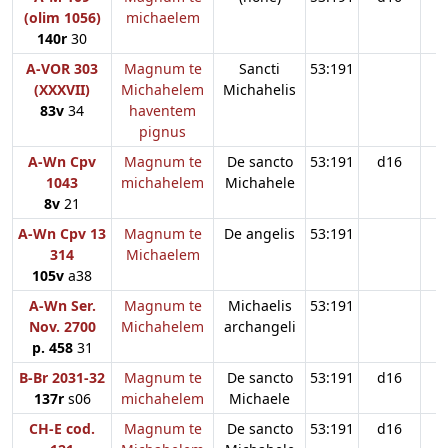
(olim 1056)
michaelem
140r
30
A-VOR 303
Magnum te
Sancti
53:191
(XXXVII)
Michahelem
Michahelis
83v
34
haventem
pignus
A-Wn Cpv
Magnum te
De sancto
53:191
d16
1043
michahelem
Michahele
8v
21
A-Wn Cpv 13
Magnum te
De angelis
53:191
314
Michaelem
105v
a38
A-Wn Ser.
Magnum te
Michaelis
53:191
Nov. 2700
Michahelem
archangeli
p. 458
31
B-Br 2031-32
Magnum te
De sancto
53:191
d16
137r
s06
michahelem
Michaele
CH-E cod.
Magnum te
De sancto
53:191
d16