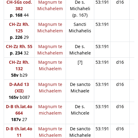
CH-SGs cod.
Magnum te
De s.
53:191
d16
382
Michahelem
Michaheli
p. 168
44
(p. 167)
CH-Zz Rh.
Magnum te
Sancti
53:191
125
Michahelem
Michahelis
p. 226
29
CH-Zz Rh. 55
Magnum te
De s.
53:191
p. 234
32
Michahelem
Michahele
CH-Zz Rh.
Magnum te
[?]
53:191
d16
132
Michaelem
58v
b29
D-AAd 13
Magnum te
De sancto
53:191
d16
(XII)
Michaelem
Michaele
165v
b087
D-B th.lat.4o
Magnum te
De s.
53:191
d16
664
michaelem
Michcele
187v
27
D-B th.lat.4o
Magnum te
De sancto
53:191
d16
11
Michaelem
Michahele