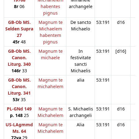
8r
06
habentes
archangele
pignus
GB-Ob MS.
Magnum te
De sancto
53:191
d16
Selden Supra
Michaelem
Michaelo
27
habentem
45r
48
pignus
GB-Ob MS.
Magnum te
In
53:191
[d16]
Canon.
michaele
festivitate
Liturg. 340
sancti
146r
33
Michaelis
GB-Ob MS.
Magnum te
alia
53:191
Canon.
michahelem
Liturg. 341
53r
35
PL-GNd 149
Magnum te
S. Michaelis
53:191
d16
p. 148
25
Michahelem
archangeli
US-LAgmmd
Magnum te
Alia
53:191
d16
Ms. 64
Michahelem
72va
29