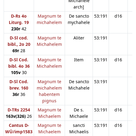
Michahele
arch]
D-Rs 4o
Magnum te
De sancto
53:191
d16
Liturg. 19
michahelem
mychahele
230r
42
D-Sl cod.
Magnum te
Aliter
53:191
bibl., 2o 20
Michahelem
69r
28
D-Sl Cod.
Magnum te
Item
53:191
d16
bibl. 4o 36
Michahelem
105v
30
D-Sl Cod.
Magnum te
De sancto
53:191
brev. 160
michahelem
Michahele
36r
36
habentem
pignus
D-TRs 2254
Magnum te
De s.
53:191
d16
163v(326)
26
Michaelem
Michaele
Cantus D-
Magnum te
sancti
53:191
d16
WÜ/imp1583
Michaelem
Michaelis