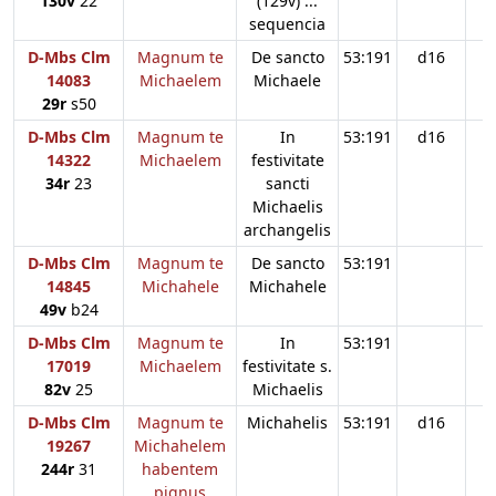
130v
22
(129v) ...
sequencia
D-Mbs Clm
Magnum te
De sancto
53:191
d16
14083
Michaelem
Michaele
29r
s50
D-Mbs Clm
Magnum te
In
53:191
d16
14322
Michaelem
festivitate
34r
23
sancti
Michaelis
archangelis
D-Mbs Clm
Magnum te
De sancto
53:191
d
14845
Michahele
Michahele
49v
b24
D-Mbs Clm
Magnum te
In
53:191
17019
Michaelem
festivitate s.
82v
25
Michaelis
D-Mbs Clm
Magnum te
Michahelis
53:191
d16
19267
Michahelem
244r
31
habentem
pignus