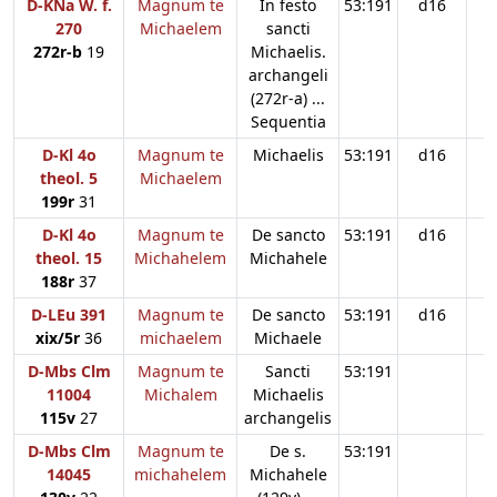
D-KNa W. f.
Magnum te
In festo
53:191
d16
270
Michaelem
sancti
272r-b
19
Michaelis.
archangeli
(272r-a) ...
Sequentia
D-Kl 4o
Magnum te
Michaelis
53:191
d16
theol. 5
Michaelem
199r
31
D-Kl 4o
Magnum te
De sancto
53:191
d16
theol. 15
Michahelem
Michahele
188r
37
D-LEu 391
Magnum te
De sancto
53:191
d16
xix/5r
36
michaelem
Michaele
D-Mbs Clm
Magnum te
Sancti
53:191
d
11004
Michalem
Michaelis
115v
27
archangelis
D-Mbs Clm
Magnum te
De s.
53:191
14045
michahelem
Michahele