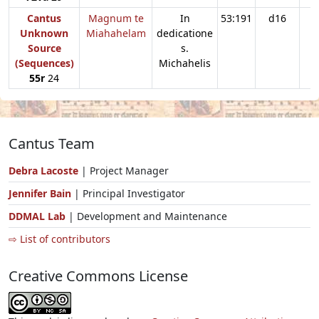
Cantus
Magnum te
In
53:191
d16
Unknown
Miahahelam
dedicatione
Source
s.
(Sequences)
Michahelis
55r
24
Cantus Team
Debra Lacoste
| Project Manager
Jennifer Bain
| Principal Investigator
DDMAL Lab
| Development and Maintenance
⇨ List of contributors
Creative Commons License