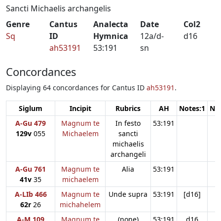
Sancti Michaelis archangelis
Genre
Cantus
Analecta
Date
Col2
Sq
ID
Hymnica
12a/d-
d16
ah53191
53:191
sn
Concordances
Displaying 64 concordances for Cantus ID
ah53191
.
Siglum
Incipit
Rubrics
AH
Notes:1
Not
A-Gu 479
Magnum te
In festo
53:191
129v
055
Michaelem
sancti
michaelis
archangeli
A-Gu 761
Magnum te
Alia
53:191
41v
35
michaelem
A-LIb 466
Magnum te
Unde supra
53:191
[d16]
62r
26
michahelem
A-M 109
Magnum te
(none)
53:191
d16