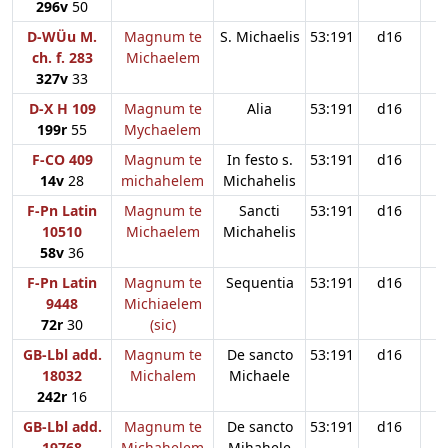
296v
50
D-WÜu M.
Magnum te
S. Michaelis
53:191
d16
ch. f. 283
Michaelem
327v
33
D-X H 109
Magnum te
Alia
53:191
d16
199r
55
Mychaelem
F-CO 409
Magnum te
In festo s.
53:191
d16
14v
28
michahelem
Michahelis
F-Pn Latin
Magnum te
Sancti
53:191
d16
10510
Michaelem
Michahelis
58v
36
F-Pn Latin
Magnum te
Sequentia
53:191
d16
9448
Michiaelem
72r
30
(sic)
GB-Lbl add.
Magnum te
De sancto
53:191
d16
18032
Michalem
Michaele
242r
16
GB-Lbl add.
Magnum te
De sancto
53:191
d16
19768
Michahelem
Mihahele