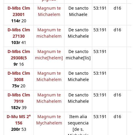
D-Mbs Clm
Magnum te
De sancto
53:191
d16
23001
Michaelem
Michaele
114r
20
D-Mbs Clm
Magnum te
De sancto
53:191
d16
27130
michahelem
Michahele
103r
41
D-Mbs Clm
Magnum te
De sancto
53:191
29308(5
miche[helem]
michahe[lis]
9r
16
D-Mbs Clm
Magnum te
De sancto
53:191
d
3008
Michahelem
Michahele
75v
20
D-Mbs Clm
Magnum te
De sancto
53:191
d16
7919
Michahelem
Michahele
182v
39
D-Mu MS 2°
Magnum te
Item alia
53:191
d16
156
Mychahelem
sequencia
200r
53
[de s.