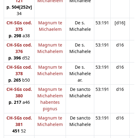
121
Michahelem
Michahele
p. 504[252v]
34
CH-SGs cod.
Magnum te
De s.
53:191
[d16]
375
Michaelem
Michahele
p. 298
a38
CH-SGs cod.
Magnum te
De s.
53:191
d16
376
Michahelem
Michahele
p. 396
d52
CH-SGs cod.
Magnum te
De s.
53:191
d16
378
Michahelem
Michahele
p. 265
b50
ar.
CH-SGs cod.
Magnum te
De sancto
53:191
d16
380
Michahelem
Michahele
p. 217
a46
habentes
pignus
CH-SGs cod.
Magnum te
De sancto
53:191
d16
381
Michahelem
Michahele
451
52