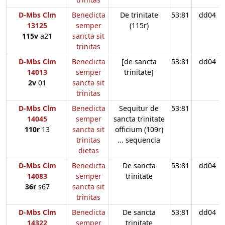
D-Mbs Clm
Benedicta
De trinitate
53:81
dd04
13125
semper
(115r)
115v
a21
sancta sit
trinitas
D-Mbs Clm
Benedicta
[de sancta
53:81
dd04
14013
semper
trinitate]
2v
01
sancta sit
trinitas
D-Mbs Clm
Benedicta
Sequitur de
53:81
14045
semper
sancta trinitate
110r
13
sancta sit
officium (109r)
trinitas
... sequencia
dietas
D-Mbs Clm
Benedicta
De sancta
53:81
dd04
14083
semper
trinitate
36r
s67
sancta sit
trinitas
D-Mbs Clm
Benedicta
De sancta
53:81
dd04
14322
semper
trinitate