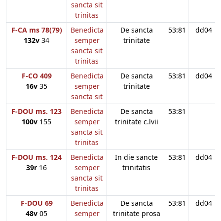
sancta sit
trinitas
F-CA ms 78(79)
Benedicta
De sancta
53:81
dd04
132v
34
semper
trinitate
sancta sit
trinitas
F-CO 409
Benedicta
De sancta
53:81
dd04
16v
35
semper
trinitate
sancta sit
F-DOU ms. 123
Benedicta
De sancta
53:81
100v
155
semper
trinitate c.lvii
sancta sit
trinitas
F-DOU ms. 124
Benedicta
In die sancte
53:81
dd04
39r
16
semper
trinitatis
sancta sit
trinitas
F-DOU 69
Benedicta
De sancta
53:81
dd04
48v
05
semper
trinitate prosa