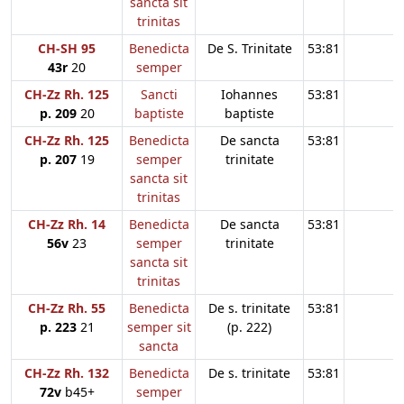
sancta sit
trinitas
CH-SH 95
Benedicta
De S. Trinitate
53:81
43r
20
semper
CH-Zz Rh. 125
Sancti
Iohannes
53:81
p. 209
20
baptiste
baptiste
CH-Zz Rh. 125
Benedicta
De sancta
53:81
p. 207
19
semper
trinitate
sancta sit
trinitas
CH-Zz Rh. 14
Benedicta
De sancta
53:81
56v
23
semper
trinitate
sancta sit
trinitas
CH-Zz Rh. 55
Benedicta
De s. trinitate
53:81
p. 223
21
semper sit
(p. 222)
sancta
CH-Zz Rh. 132
Benedicta
De s. trinitate
53:81
72v
b45+
semper