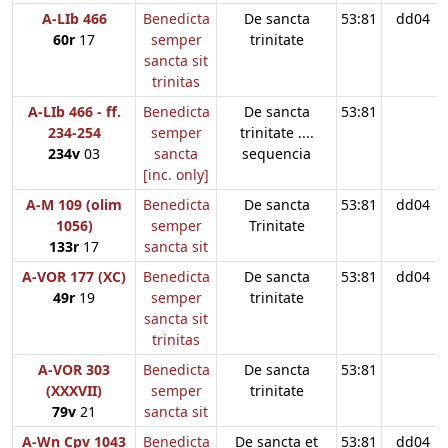
A-LIb 466
Benedicta
De sancta
53:81
dd04
60r
17
semper
trinitate
sancta sit
trinitas
A-LIb 466 - ff.
Benedicta
De sancta
53:81
234-254
semper
trinitate ....
234v
03
sancta
sequencia
[inc. only]
A-M 109 (olim
Benedicta
De sancta
53:81
dd04
1056)
semper
Trinitate
133r
17
sancta sit
A-VOR 177 (XC)
Benedicta
De sancta
53:81
dd04
49r
19
semper
trinitate
sancta sit
trinitas
A-VOR 303
Benedicta
De sancta
53:81
(XXXVII)
semper
trinitate
79v
21
sancta sit
A-Wn Cpv 1043
Benedicta
De sancta et
53:81
dd04