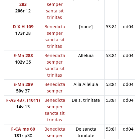
283
semper
206r
12
santa sit
trinitas
D-X H 109
Benedicta
[none]
53:81
dd04
173r
28
semper
sancta sit
trinitas
E-Mn 288
Benedicta
Alleluia
53:81
dd04
102v
35
semper
sancta sit
trinitas
E-Mn 289
Benedicta
Alia Alleluia
53:81
dd04
59v
37
semper
F-AS 437, (1011)
Benedicta
De s. trinitate
53:81
dd04
14v
13
semper
sancta sit
trinitas
F-CA ms 60
Benedicta
De sancta
53:81
dd04
131r
p30
semper
trinitate