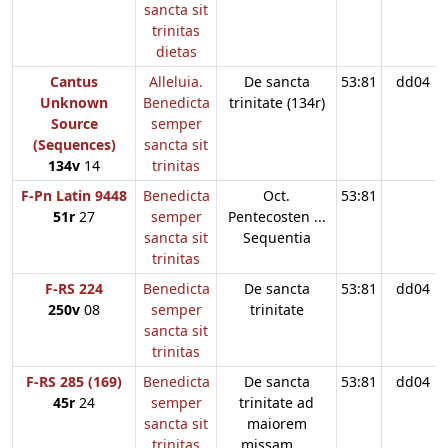
sancta sit
trinitas
dietas
Cantus
Alleluia.
De sancta
53:81
dd04
Unknown
Benedicta
trinitate (134r)
Source
semper
(Sequences)
sancta sit
134v
14
trinitas
F-Pn Latin 9448
Benedicta
Oct.
53:81
51r
27
semper
Pentecosten ...
sancta sit
Sequentia
trinitas
F-RS 224
Benedicta
De sancta
53:81
dd04
250v
08
semper
trinitate
sancta sit
trinitas
F-RS 285 (169)
Benedicta
De sancta
53:81
dd04
45r
24
semper
trinitate ad
sancta sit
maiorem
trinitas
missam. ...