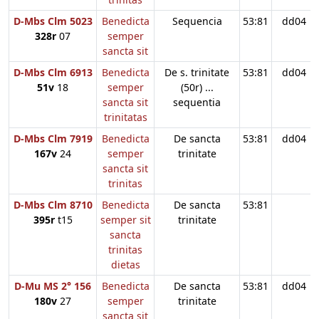
D-Mbs Clm 5023
Benedicta
Sequencia
53:81
dd04
328r
07
semper
sancta sit
D-Mbs Clm 6913
Benedicta
De s. trinitate
53:81
dd04
51v
18
semper
(50r) ...
sancta sit
sequentia
trinitatas
D-Mbs Clm 7919
Benedicta
De sancta
53:81
dd04
167v
24
semper
trinitate
sancta sit
trinitas
D-Mbs Clm 8710
Benedicta
De sancta
53:81
395r
t15
semper sit
trinitate
sancta
trinitas
dietas
D-Mu MS 2° 156
Benedicta
De sancta
53:81
dd04
180v
27
semper
trinitate
sancta sit