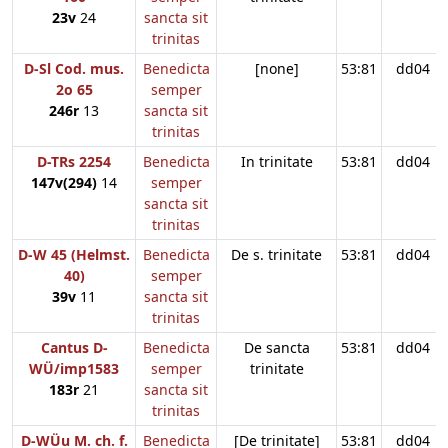
23v
24
sancta sit
trinitas
D-Sl Cod. mus.
Benedicta
[none]
53:81
dd04
2o 65
semper
246r
13
sancta sit
trinitas
D-TRs 2254
Benedicta
In trinitate
53:81
dd04
147v(294)
14
semper
sancta sit
trinitas
D-W 45 (Helmst.
Benedicta
De s. trinitate
53:81
dd04
40)
semper
39v
11
sancta sit
trinitas
Cantus D-
Benedicta
De sancta
53:81
dd04
WÜ/imp1583
semper
trinitate
183r
21
sancta sit
trinitas
D-WÜu M. ch. f.
Benedicta
[De trinitate]
53:81
dd04