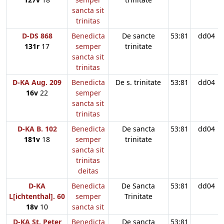
sancta sit
trinitas
D-DS 868
Benedicta
De sancte
53:81
dd04
131r
17
semper
trinitate
sancta sit
trinitas
D-KA Aug. 209
Benedicta
De s. trinitate
53:81
dd04
16v
22
semper
sancta sit
trinitas
D-KA B. 102
Benedicta
De sancta
53:81
dd04
181v
18
semper
trinitate
sancta sit
trinitas
deitas
D-KA
Benedicta
De Sancta
53:81
dd04
L[ichtenthal]. 60
semper
Trinitate
18v
10
sancta sit
D-KA St. Peter
Benedicta
De sancta
53:81