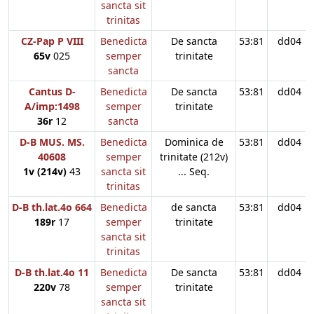
sancta sit
trinitas
CZ-Pap P VIII
Benedicta
De sancta
53:81
dd04
65v
025
semper
trinitate
sancta
Cantus D-
Benedicta
De sancta
53:81
dd04
A/imp:1498
semper
trinitate
36r
12
sancta
D-B MUS. MS.
Benedicta
Dominica de
53:81
dd04
40608
semper
trinitate (212v)
1v (214v)
43
sancta sit
... Seq.
trinitas
D-B th.lat.4o 664
Benedicta
de sancta
53:81
dd04
189r
17
semper
trinitate
sancta sit
trinitas
D-B th.lat.4o 11
Benedicta
De sancta
53:81
dd04
220v
78
semper
trinitate
sancta sit