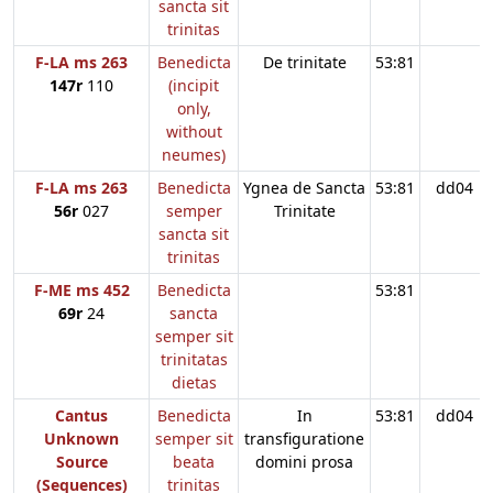
sancta sit
trinitas
F-LA ms 263
Benedicta
De trinitate
53:81
147r
110
(incipit
only,
without
neumes)
F-LA ms 263
Benedicta
Ygnea de Sancta
53:81
dd04
56r
027
semper
Trinitate
sancta sit
trinitas
F-ME ms 452
Benedicta
53:81
69r
24
sancta
semper sit
trinitatas
dietas
Cantus
Benedicta
In
53:81
dd04
Unknown
semper sit
transfiguratione
Source
beata
domini prosa
(Sequences)
trinitas