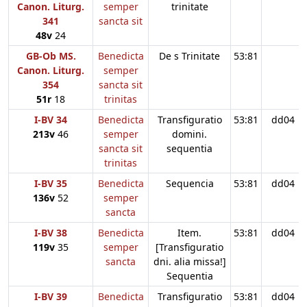
Canon. Liturg.
semper
trinitate
341
sancta sit
48v
24
GB-Ob MS.
Benedicta
De s Trinitate
53:81
Canon. Liturg.
semper
354
sancta sit
51r
18
trinitas
I-BV 34
Benedicta
Transfiguratio
53:81
dd04
213v
46
semper
domini.
sancta sit
sequentia
trinitas
I-BV 35
Benedicta
Sequencia
53:81
dd04
136v
52
semper
sancta
I-BV 38
Benedicta
Item.
53:81
dd04
119v
35
semper
[Transfiguratio
sancta
dni. alia missa!]
Sequentia
I-BV 39
Benedicta
Transfiguratio
53:81
dd04