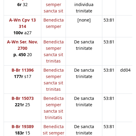
6r
32
semper
individua
sancta sit
trinitate
A-Wn Cpv 13
Benedicta
[none]
53:81
314
semper
100v
a27
A-Wn Ser. Nov.
Benedicta
De sancta
53:81
2700
semper
trinitate
p. 450
20
sancta sit
trinitas
B-Br 11396
Benedicta
De sancta
53:81
dd04
177r
s17
semper
trinitate
sancta sit
trinitas
B-Br 15073
Benedicta
De sancta
53:81
221r
25
semper
trinitate
sancta sit
trinitatis
B-Br 19389
Benedicta
De sancta
53:81
183r
15
sit semper
trinitate