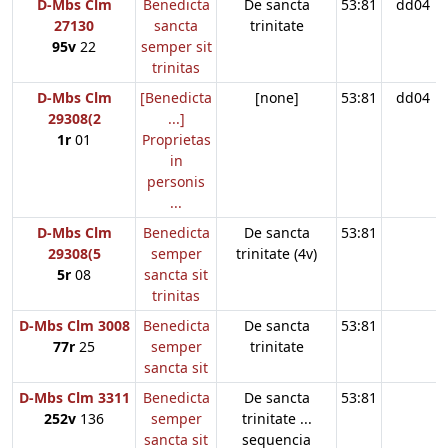
D-Mbs Clm
Benedicta
De sancta
53:81
dd04
27130
sancta
trinitate
95v
22
semper sit
trinitas
D-Mbs Clm
[Benedicta
[none]
53:81
dd04
29308(2
...]
1r
01
Proprietas
in
personis
...
D-Mbs Clm
Benedicta
De sancta
53:81
29308(5
semper
trinitate (4v)
5r
08
sancta sit
trinitas
D-Mbs Clm 3008
Benedicta
De sancta
53:81
77r
25
semper
trinitate
sancta sit
D-Mbs Clm 3311
Benedicta
De sancta
53:81
252v
136
semper
trinitate ...
sancta sit
sequencia