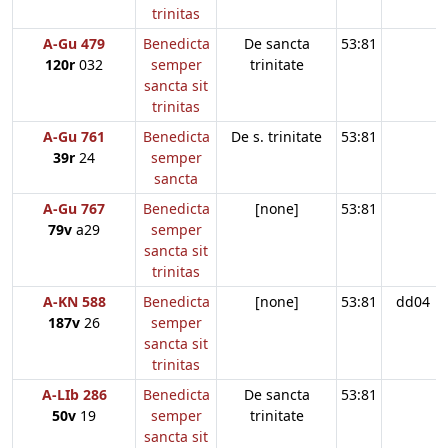
trinitas
A-Gu 479
Benedicta
De sancta
53:81
120r
032
semper
trinitate
sancta sit
trinitas
A-Gu 761
Benedicta
De s. trinitate
53:81
39r
24
semper
sancta
A-Gu 767
Benedicta
[none]
53:81
79v
a29
semper
sancta sit
trinitas
A-KN 588
Benedicta
[none]
53:81
dd04
187v
26
semper
sancta sit
trinitas
A-LIb 286
Benedicta
De sancta
53:81
50v
19
semper
trinitate
sancta sit