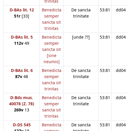
trinitas
D-BAs lit. 12
Benedicta
De sancta
53:81
dd04
51r
[33]
semper
trinitate
sancta sit
trinitas
D-BAs lit. 5
Benedicta
[unde ??]
53:81
dd04
112v
49
semper
sancta sit
[sine
neumis]
D-BAs lit. 6
Benedicta
De sancta
53:81
dd04
87v
48
semper
trinitate
sancta sit
trinitas
D-Bds mus.
Benedicta
De sancta
53:81
dd04
40078 (Z. 78)
semper
trinitate
269v
13
sancta sit
trinitas
D-DS 545
Benedicta
De sancta
53:81
dd04
127v
18
semper
trinitate