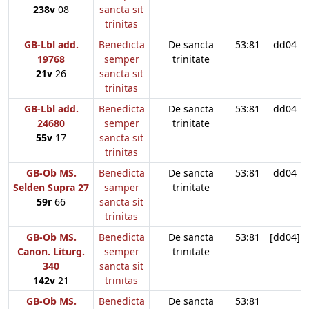
238v
08
sancta sit
trinitas
GB-Lbl add.
Benedicta
De sancta
53:81
dd04
19768
semper
trinitate
21v
26
sancta sit
trinitas
GB-Lbl add.
Benedicta
De sancta
53:81
dd04
24680
semper
trinitate
55v
17
sancta sit
trinitas
GB-Ob MS.
Benedicta
De sancta
53:81
dd04
Selden Supra 27
samper
trinitate
59r
66
sancta sit
trinitas
GB-Ob MS.
Benedicta
De sancta
53:81
[dd04]
Canon. Liturg.
semper
trinitate
340
sancta sit
142v
21
trinitas
GB-Ob MS.
Benedicta
De sancta
53:81