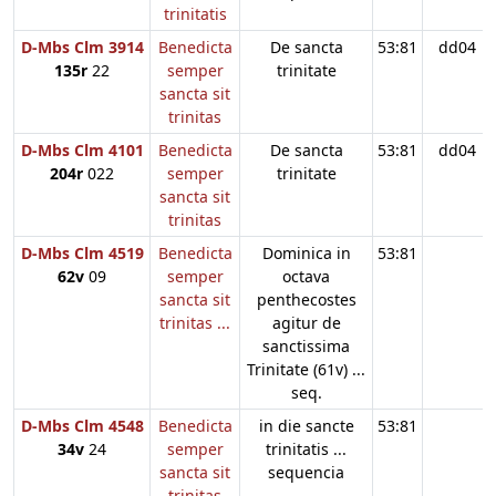
trinitatis
D-Mbs Clm 3914
Benedicta
De sancta
53:81
dd04
135r
22
semper
trinitate
sancta sit
trinitas
D-Mbs Clm 4101
Benedicta
De sancta
53:81
dd04
204r
022
semper
trinitate
sancta sit
trinitas
D-Mbs Clm 4519
Benedicta
Dominica in
53:81
62v
09
semper
octava
sancta sit
penthecostes
trinitas ...
agitur de
sanctissima
Trinitate (61v) ...
seq.
D-Mbs Clm 4548
Benedicta
in die sancte
53:81
34v
24
semper
trinitatis ...
sancta sit
sequencia
trinitas