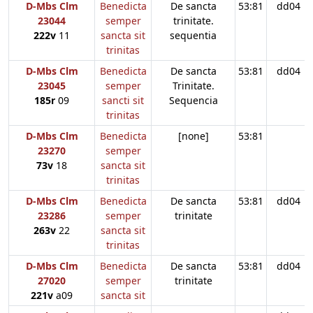
D-Mbs Clm
Benedicta
De sancta
53:81
dd04
23044
semper
trinitate.
222v
11
sancta sit
sequentia
trinitas
D-Mbs Clm
Benedicta
De sancta
53:81
dd04
23045
semper
Trinitate.
185r
09
sancti sit
Sequencia
trinitas
D-Mbs Clm
Benedicta
[none]
53:81
23270
semper
73v
18
sancta sit
trinitas
D-Mbs Clm
Benedicta
De sancta
53:81
dd04
23286
semper
trinitate
263v
22
sancta sit
trinitas
D-Mbs Clm
Benedicta
De sancta
53:81
dd04
27020
semper
trinitate
221v
a09
sancta sit