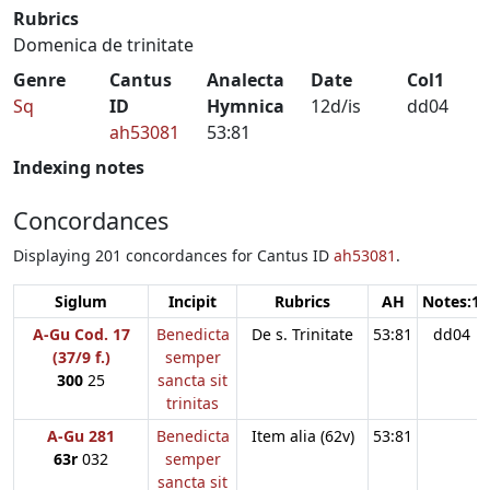
Rubrics
Domenica de trinitate
Genre
Cantus
Analecta
Date
Col1
Sq
ID
Hymnica
12d/is
dd04
ah53081
53:81
Indexing notes
Concordances
Displaying 201 concordances for Cantus ID
ah53081
.
Siglum
Incipit
Rubrics
AH
Notes:1
A-Gu Cod. 17
Benedicta
De s. Trinitate
53:81
dd04
(37/9 f.)
semper
300
25
sancta sit
trinitas
A-Gu 281
Benedicta
Item alia (62v)
53:81
63r
032
semper
sancta sit