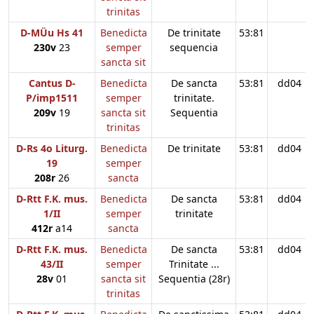
trinitas
D-MÜu Hs 41
Benedicta
De trinitate
53:81
230v
23
semper
sequencia
sancta sit
Cantus D-
Benedicta
De sancta
53:81
dd04
P/imp1511
semper
trinitate.
209v
19
sancta sit
Sequentia
trinitas
D-Rs 4o Liturg.
Benedicta
De trinitate
53:81
dd04
19
semper
208r
26
sancta
D-Rtt F.K. mus.
Benedicta
De sancta
53:81
dd04
1/II
semper
trinitate
412r
a14
sancta
D-Rtt F.K. mus.
Benedicta
De sancta
53:81
dd04
43/II
semper
Trinitate ...
28v
01
sancta sit
Sequentia (28r)
trinitas