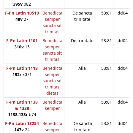
395v
082
F-Pn Latin 10510
Benedicta
De sancta
53:81
dd04
48v
27
semper
trinitate
sancta sit
trinitas
F-Pn Latin 1101
Benedicta
De trinitate
53:81
dd04
310v
15
semper
sancta sit
trinitas
F-Pn Latin 1118
Benedicta
Alia
53:81
dd04
192r
x071
semper
sancta sit
trinitas
dietas
F-Pn Latin 1138
Benedicta
Alia
53:81
dd04
& 1338
semper
1138.133r
b74
F-Pn Latin 13254
Benedicta
De sancta
53:81
dd04
147v
24
semper
trinitate