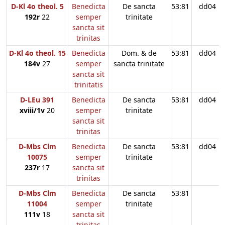
D-Kl 4o theol. 5
Benedicta
De sancta
53:81
dd04
192r
22
semper
trinitate
sancta sit
trinitas
D-Kl 4o theol. 15
Benedicta
Dom. & de
53:81
dd04
184v
27
semper
sancta trinitate
sancta sit
trinitatis
D-LEu 391
Benedicta
De sancta
53:81
dd04
xviii/1v
20
semper
trinitate
sancta sit
trinitas
D-Mbs Clm
Benedicta
De sancta
53:81
dd04
10075
semper
trinitate
237r
17
sancta sit
trinitas
D-Mbs Clm
Benedicta
De sancta
53:81
11004
semper
trinitate
111v
18
sancta sit
trinitas