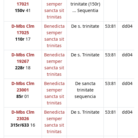
17021
semper
trinitate (150r)
150v
41
sancta sit
... Sequentia
trinitas
D-Mbs Clm
Benedicta
De s. trinitate
53:81
dd04
17025
semper
110r
17
sancta sit
trinitas
D-Mbs Clm
Benedicta
De s. Trinitate
53:81
dd04
19267
semper
228r
18
sancta sit
trinitas
D-Mbs Clm
Benedicta
De sancta
53:81
dd04
23001
semper
trinitate
85r
01
sancta sit
sequencia
trinitas
D-Mbs Clm
Benedicta
De s. Trinitate
53:81
dd04
23026
semper
315r/633
16
sancta sit
trinitas