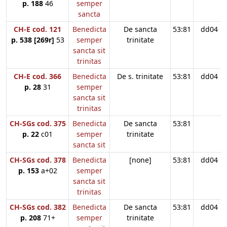
p. 188
46
semper
sancta
CH-E cod. 121
Benedicta
De sancta
53:81
dd04
p. 538 [269r]
53
semper
trinitate
sancta sit
trinitas
CH-E cod. 366
Benedicta
De s. trinitate
53:81
dd04
p. 28
31
semper
sancta sit
trinitas
CH-SGs cod. 375
Benedicta
De sancta
53:81
p. 22
c01
semper
trinitate
sancta sit
CH-SGs cod. 378
Benedicta
[none]
53:81
dd04
p. 153
a+02
semper
sancta sit
trinitas
CH-SGs cod. 382
Benedicta
De sancta
53:81
dd04
p. 208
71+
semper
trinitate