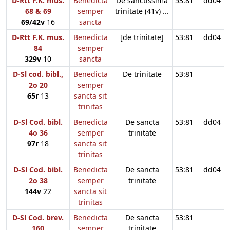
D-Rtt F.K. mus.
Benedicta
De sanctissima
53:81
dd04
68 & 69
semper
trinitate (41v) ...
69/42v
16
sancta
D-Rtt F.K. mus.
Benedicta
[de trinitate]
53:81
dd04
84
semper
329v
10
sancta
D-Sl cod. bibl.,
Benedicta
De trinitate
53:81
2o 20
semper
65r
13
sancta sit
trinitas
D-Sl Cod. bibl.
Benedicta
De sancta
53:81
dd04
4o 36
semper
trinitate
97r
18
sancta sit
trinitas
D-Sl Cod. bibl.
Benedicta
De sancta
53:81
dd04
2o 38
semper
trinitate
144v
22
sancta sit
trinitas
D-Sl Cod. brev.
Benedicta
De sancta
53:81
160
semper
trinitate