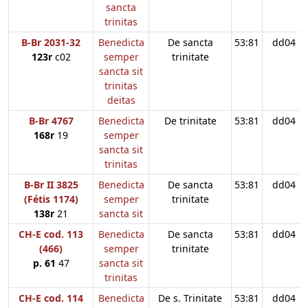
sancta
trinitas
B-Br 2031-32
Benedicta
De sancta
53:81
dd04
123r
c02
semper
trinitate
sancta sit
trinitas
deitas
B-Br 4767
Benedicta
De trinitate
53:81
dd04
168r
19
semper
sancta sit
trinitas
B-Br II 3825
Benedicta
De sancta
53:81
dd04
(Fétis 1174)
semper
trinitate
138r
21
sancta sit
CH-E cod. 113
Benedicta
De sancta
53:81
dd04
(466)
semper
trinitate
p. 61
47
sancta sit
trinitas
CH-E cod. 114
Benedicta
De s. Trinitate
53:81
dd04