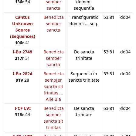
136r
54
semper
domini.
sancta
sequentia
Cantus
Benedicta
Transfiguratio
53:81
dd04
Unknown
semper
domini ... seq.
Source
sancta
(Sequences)
106r
41
I-Bu 2748
Benedicta
De sancta
53:81
dd04
217r
31
semper
trinitate
sancta
I-Bu 2824
Benedicta
Sequencia in
53:81
dd04
91v
28
semp[er
sancte trinitate
sancta sit
trinitas ...
Alleluia
I-CF LVI
Benedicta
De sancta
53:81
dd04
318r
44
semper
trinitate
sancta sit
trinitas