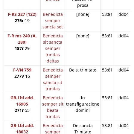
prosa
F-RS 227 (122)
Benedicta
[none]
53:81
dd04
275r
19
semper
sancta set
F-R ms 249 (A.
Benedicta
[none]
53:81
dd04
280)
sit sancta
187r
29
semper
trinitas
deitas
F-VN 759
Benedicta
De s. trinitate
53:81
dd04
277v
16
semper
sancta sit
trinitas
GB-Lbl add.
Benedicta
In
53:81
dd04
16905
semper sit
transfiguracione
271r
55
beata
domini
trinitas
GB-Lbl add.
Benedicta
De sancta
53:81
dd04
18032
semper
Trinitate