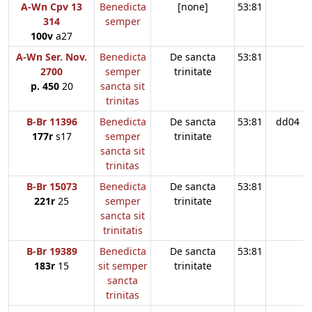
A-Wn Cpv 13
Benedicta
[none]
53:81
314
semper
100v
a27
A-Wn Ser. Nov.
Benedicta
De sancta
53:81
2700
semper
trinitate
p. 450
20
sancta sit
trinitas
B-Br 11396
Benedicta
De sancta
53:81
dd04
177r
s17
semper
trinitate
sancta sit
trinitas
B-Br 15073
Benedicta
De sancta
53:81
221r
25
semper
trinitate
sancta sit
trinitatis
B-Br 19389
Benedicta
De sancta
53:81
183r
15
sit semper
trinitate
sancta
trinitas