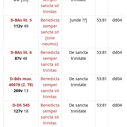
sancta sit
trinitas
D-BAs lit. 5
Benedicta
[unde ??]
53:81
dd04
112v
49
semper
sancta sit
[sine
neumis]
D-BAs lit. 6
Benedicta
De sancta
53:81
dd04
87v
48
semper
trinitate
sancta sit
trinitas
D-Bds mus.
Benedicta
De sancta
53:81
dd04
40078 (Z. 78)
semper
trinitate
269v
13
sancta sit
trinitas
D-DS 545
Benedicta
De sancta
53:81
dd04
127v
18
semper
trinitate
sancta sit
trinitas