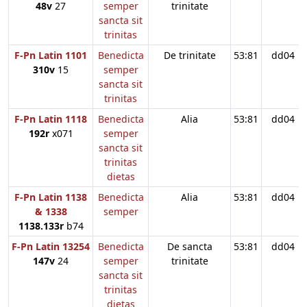
48v
27
semper
trinitate
sancta sit
trinitas
F-Pn Latin 1101
Benedicta
De trinitate
53:81
dd04
310v
15
semper
sancta sit
trinitas
F-Pn Latin 1118
Benedicta
Alia
53:81
dd04
192r
x071
semper
sancta sit
trinitas
dietas
F-Pn Latin 1138
Benedicta
Alia
53:81
dd04
& 1338
semper
1138.133r
b74
F-Pn Latin 13254
Benedicta
De sancta
53:81
dd04
147v
24
semper
trinitate
sancta sit
trinitas
dietas