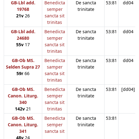
GB-Lbl add.
Benedicta
De sancta
53:81
dd04
19768
semper
trinitate
21v
26
sancta sit
trinitas
GB-Lbl add.
Benedicta
De sancta
53:81
dd04
24680
semper
trinitate
55v
17
sancta sit
trinitas
GB-Ob MS.
Benedicta
De sancta
53:81
dd04
Selden Supra 27
samper
trinitate
59r
66
sancta sit
trinitas
GB-Ob MS.
Benedicta
De sancta
53:81
[dd04]
Canon. Liturg.
semper
trinitate
340
sancta sit
142v
21
trinitas
GB-Ob MS.
Benedicta
De sancta
53:81
Canon. Liturg.
semper
trinitate
341
sancta sit
48v
24