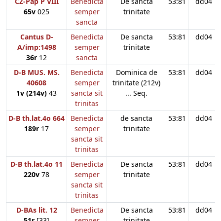
CZ-Pap P VIII
Benedicta
De sancta
53:81
dd04
65v
025
semper
trinitate
sancta
Cantus D-
Benedicta
De sancta
53:81
dd04
A/imp:1498
semper
trinitate
36r
12
sancta
D-B MUS. MS.
Benedicta
Dominica de
53:81
dd04
40608
semper
trinitate (212v)
1v (214v)
43
sancta sit
... Seq.
trinitas
D-B th.lat.4o 664
Benedicta
de sancta
53:81
dd04
189r
17
semper
trinitate
sancta sit
trinitas
D-B th.lat.4o 11
Benedicta
De sancta
53:81
dd04
220v
78
semper
trinitate
sancta sit
trinitas
D-BAs lit. 12
Benedicta
De sancta
53:81
dd04
51r
[33]
semper
trinitate