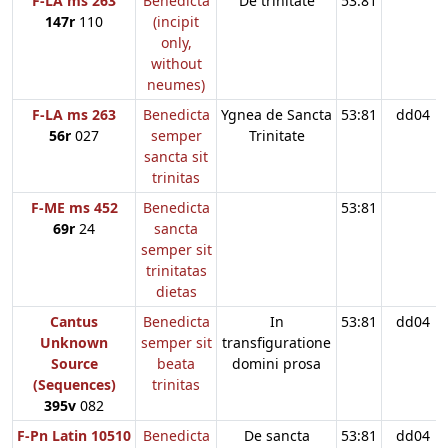
F-LA ms 263
Benedicta
De trinitate
53:81
147r
110
(incipit
only,
without
neumes)
F-LA ms 263
Benedicta
Ygnea de Sancta
53:81
dd04
56r
027
semper
Trinitate
sancta sit
trinitas
F-ME ms 452
Benedicta
53:81
69r
24
sancta
semper sit
trinitatas
dietas
Cantus
Benedicta
In
53:81
dd04
Unknown
semper sit
transfiguratione
Source
beata
domini prosa
(Sequences)
trinitas
395v
082
F-Pn Latin 10510
Benedicta
De sancta
53:81
dd04