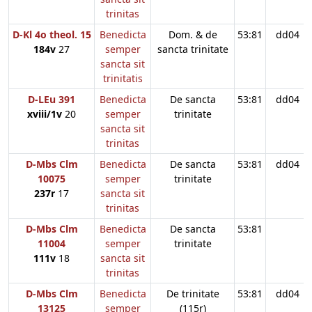
trinitas
D-Kl 4o theol. 15
Benedicta
Dom. & de
53:81
dd04
184v
27
semper
sancta trinitate
sancta sit
trinitatis
D-LEu 391
Benedicta
De sancta
53:81
dd04
xviii/1v
20
semper
trinitate
sancta sit
trinitas
D-Mbs Clm
Benedicta
De sancta
53:81
dd04
10075
semper
trinitate
237r
17
sancta sit
trinitas
D-Mbs Clm
Benedicta
De sancta
53:81
11004
semper
trinitate
111v
18
sancta sit
trinitas
D-Mbs Clm
Benedicta
De trinitate
53:81
dd04
13125
semper
(115r)