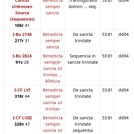
Cantus
Benedicta
Transfiguratio
53:81
dd04
Unknown
semper
domini ... seq.
Source
sancta
(Sequences)
106r
41
I-Bu 2748
Benedicta
De sancta
53:81
dd04
217r
31
semper
trinitate
sancta
I-Bu 2824
Benedicta
Sequencia in
53:81
dd04
91v
28
semp[er
sancte trinitate
sancta sit
trinitas ...
Alleluia
I-CF LVI
Benedicta
De sancta
53:81
dd04
318r
44
semper
trinitate
sancta sit
trinitas
I-CF LVIII
Benedicta
De sancta
53:81
dd04
328v
47
semper
trinitate
sancta sit
sequentia