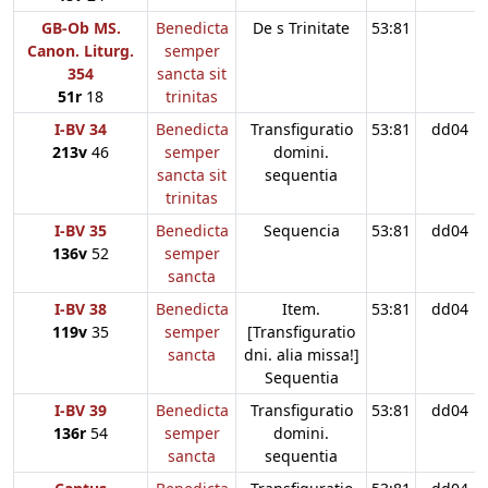
GB-Ob MS.
Benedicta
De s Trinitate
53:81
Canon. Liturg.
semper
354
sancta sit
51r
18
trinitas
I-BV 34
Benedicta
Transfiguratio
53:81
dd04
213v
46
semper
domini.
sancta sit
sequentia
trinitas
I-BV 35
Benedicta
Sequencia
53:81
dd04
136v
52
semper
sancta
I-BV 38
Benedicta
Item.
53:81
dd04
119v
35
semper
[Transfiguratio
sancta
dni. alia missa!]
Sequentia
I-BV 39
Benedicta
Transfiguratio
53:81
dd04
136r
54
semper
domini.
sancta
sequentia