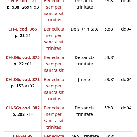
CH-E cod. 121
Benedicta
De sancta
53:81
dd04
p. 538 [269r]
53
semper
trinitate
sancta sit
trinitas
CH-E cod. 366
Benedicta
De s. trinitate
53:81
dd04
p. 28
31
semper
sancta sit
trinitas
CH-SGs cod. 375
Benedicta
De sancta
53:81
p. 22
c01
semper
trinitate
sancta sit
CH-SGs cod. 378
Benedicta
[none]
53:81
dd04
p. 153
a+02
semper
sancta sit
trinitas
CH-SGs cod. 382
Benedicta
De sancta
53:81
dd04
p. 208
71+
semper
trinitate
sancta sit
trinitas
CH-SH 95
Benedicta
De S. Trinitate
53:81