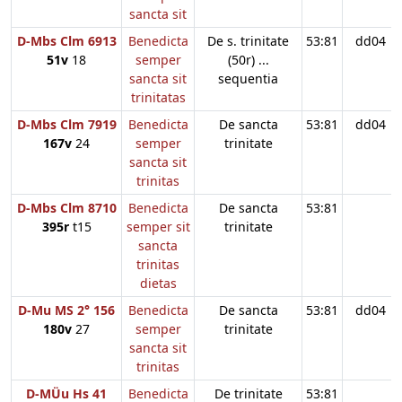
sancta sit
D-Mbs Clm 6913
Benedicta
De s. trinitate
53:81
dd04
51v
18
semper
(50r) ...
sancta sit
sequentia
trinitatas
D-Mbs Clm 7919
Benedicta
De sancta
53:81
dd04
167v
24
semper
trinitate
sancta sit
trinitas
D-Mbs Clm 8710
Benedicta
De sancta
53:81
395r
t15
semper sit
trinitate
sancta
trinitas
dietas
D-Mu MS 2° 156
Benedicta
De sancta
53:81
dd04
180v
27
semper
trinitate
sancta sit
trinitas
D-MÜu Hs 41
Benedicta
De trinitate
53:81