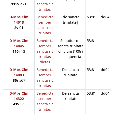
115v
a21
sancta sit
trinitas
D-Mbs Clm
Benedicta
[de sancta
53:81
dd04
14013
semper
trinitate]
2v
01
sancta sit
trinitas
D-Mbs Clm
Benedicta
Sequitur de
53:81
14045
semper
sancta trinitate
110r
13
sancta sit
officium (109r)
trinitas
... sequencia
dietas
D-Mbs Clm
Benedicta
De sancta
53:81
dd04
14083
semper
trinitate
36r
s67
sancta sit
trinitas
D-Mbs Clm
Benedicta
De sancta
53:81
dd04
14322
semper
trinitate
41v
36
sancta sit
trinitas