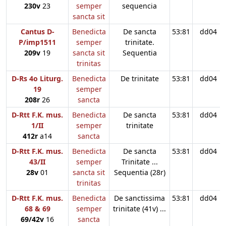
230v
23
semper
sequencia
sancta sit
Cantus D-
Benedicta
De sancta
53:81
dd04
P/imp1511
semper
trinitate.
209v
19
sancta sit
Sequentia
trinitas
D-Rs 4o Liturg.
Benedicta
De trinitate
53:81
dd04
19
semper
208r
26
sancta
D-Rtt F.K. mus.
Benedicta
De sancta
53:81
dd04
1/II
semper
trinitate
412r
a14
sancta
D-Rtt F.K. mus.
Benedicta
De sancta
53:81
dd04
43/II
semper
Trinitate ...
28v
01
sancta sit
Sequentia (28r)
trinitas
D-Rtt F.K. mus.
Benedicta
De sanctissima
53:81
dd04
68 & 69
semper
trinitate (41v) ...
69/42v
16
sancta