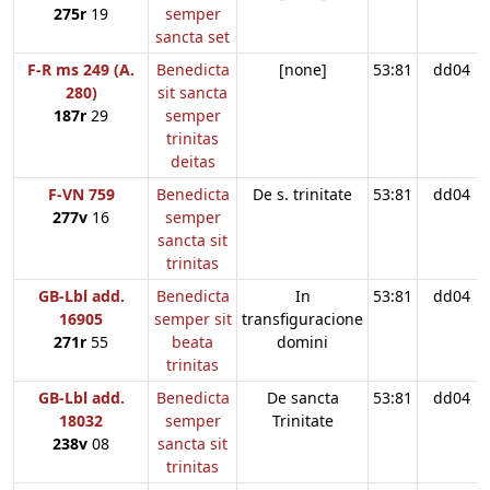
275r
19
semper
sancta set
F-R ms 249 (A.
Benedicta
[none]
53:81
dd04
280)
sit sancta
187r
29
semper
trinitas
deitas
F-VN 759
Benedicta
De s. trinitate
53:81
dd04
277v
16
semper
sancta sit
trinitas
GB-Lbl add.
Benedicta
In
53:81
dd04
16905
semper sit
transfiguracione
271r
55
beata
domini
trinitas
GB-Lbl add.
Benedicta
De sancta
53:81
dd04
18032
semper
Trinitate
238v
08
sancta sit
trinitas