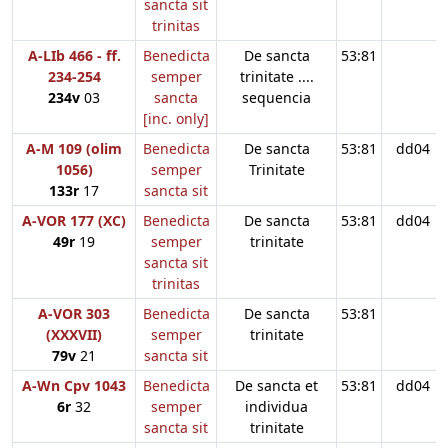
sancta sit
trinitas
A-LIb 466 - ff.
Benedicta
De sancta
53:81
234-254
semper
trinitate ....
234v
03
sancta
sequencia
[inc. only]
A-M 109 (olim
Benedicta
De sancta
53:81
dd04
1056)
semper
Trinitate
133r
17
sancta sit
A-VOR 177 (XC)
Benedicta
De sancta
53:81
dd04
49r
19
semper
trinitate
sancta sit
trinitas
A-VOR 303
Benedicta
De sancta
53:81
(XXXVII)
semper
trinitate
79v
21
sancta sit
A-Wn Cpv 1043
Benedicta
De sancta et
53:81
dd04
6r
32
semper
individua
sancta sit
trinitate