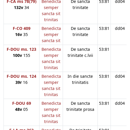
F-CA ms 78(79)
Benedicta
De sancta
53:81
dd04
132v
34
semper
trinitate
sancta sit
trinitas
F-CO 409
Benedicta
De sancta
53:81
dd04
16v
35
semper
trinitate
sancta sit
F-DOU ms. 123
Benedicta
De sancta
53:81
100v
155
semper
trinitate c.lvii
sancta sit
trinitas
F-DOU ms. 124
Benedicta
In die sancte
53:81
dd04
39r
16
semper
trinitatis
sancta sit
trinitas
F-DOU 69
Benedicta
De sancta
53:81
dd04
48v
05
semper
trinitate prosa
sancta sit
trinitas