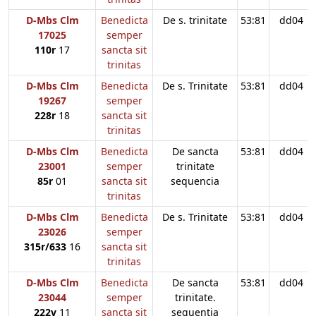
D-Mbs Clm
Benedicta
De s. trinitate
53:81
dd04
17025
semper
110r
17
sancta sit
trinitas
D-Mbs Clm
Benedicta
De s. Trinitate
53:81
dd04
19267
semper
228r
18
sancta sit
trinitas
D-Mbs Clm
Benedicta
De sancta
53:81
dd04
23001
semper
trinitate
85r
01
sancta sit
sequencia
trinitas
D-Mbs Clm
Benedicta
De s. Trinitate
53:81
dd04
23026
semper
315r/633
16
sancta sit
trinitas
D-Mbs Clm
Benedicta
De sancta
53:81
dd04
23044
semper
trinitate.
222v
11
sancta sit
sequentia