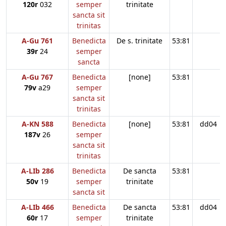
120r
032
semper
trinitate
sancta sit
trinitas
A-Gu 761
Benedicta
De s. trinitate
53:81
39r
24
semper
sancta
A-Gu 767
Benedicta
[none]
53:81
79v
a29
semper
sancta sit
trinitas
A-KN 588
Benedicta
[none]
53:81
dd04
187v
26
semper
sancta sit
trinitas
A-LIb 286
Benedicta
De sancta
53:81
50v
19
semper
trinitate
sancta sit
A-LIb 466
Benedicta
De sancta
53:81
dd04
60r
17
semper
trinitate