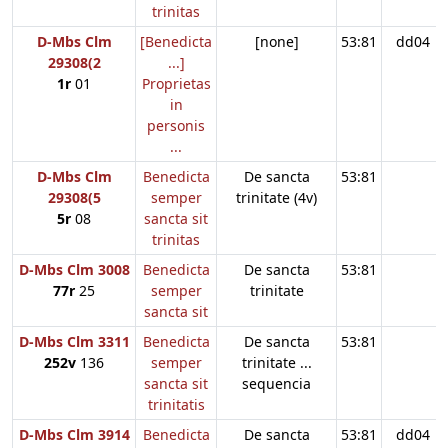
trinitas
D-Mbs Clm
[Benedicta
[none]
53:81
dd04
29308(2
...]
1r
01
Proprietas
in
personis
...
D-Mbs Clm
Benedicta
De sancta
53:81
29308(5
semper
trinitate (4v)
5r
08
sancta sit
trinitas
D-Mbs Clm 3008
Benedicta
De sancta
53:81
77r
25
semper
trinitate
sancta sit
D-Mbs Clm 3311
Benedicta
De sancta
53:81
252v
136
semper
trinitate ...
sancta sit
sequencia
trinitatis
D-Mbs Clm 3914
Benedicta
De sancta
53:81
dd04