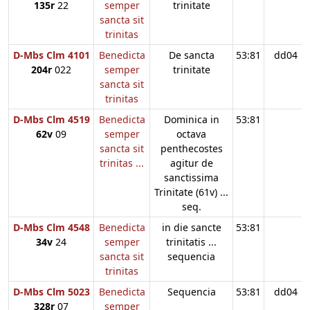
135r
22
semper
trinitate
sancta sit
trinitas
D-Mbs Clm 4101
Benedicta
De sancta
53:81
dd04
204r
022
semper
trinitate
sancta sit
trinitas
D-Mbs Clm 4519
Benedicta
Dominica in
53:81
62v
09
semper
octava
sancta sit
penthecostes
trinitas ...
agitur de
sanctissima
Trinitate (61v) ...
seq.
D-Mbs Clm 4548
Benedicta
in die sancte
53:81
34v
24
semper
trinitatis ...
sancta sit
sequencia
trinitas
D-Mbs Clm 5023
Benedicta
Sequencia
53:81
dd04
328r
07
semper