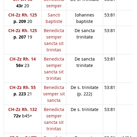
43r
20
semper
CH-Zz Rh. 125
Sancti
Iohannes
53:81
p. 209
20
baptiste
baptiste
CH-Zz Rh. 125
Benedicta
De sancta
53:81
p. 207
19
semper
trinitate
sancta sit
trinitas
CH-Zz Rh. 14
Benedicta
De sancta
53:81
56v
23
semper
trinitate
sancta sit
trinitas
CH-Zz Rh. 55
Benedicta
De s. trinitate
53:81
p. 223
21
semper sit
(p. 222)
sancta
CH-Zz Rh. 132
Benedicta
De s. trinitate
53:81
72v
b45+
semper
sancta sit
trinitas