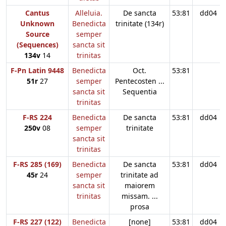
Cantus
Alleluia.
De sancta
53:81
dd04
Unknown
Benedicta
trinitate (134r)
Source
semper
(Sequences)
sancta sit
134v
14
trinitas
F-Pn Latin 9448
Benedicta
Oct.
53:81
51r
27
semper
Pentecosten ...
sancta sit
Sequentia
trinitas
F-RS 224
Benedicta
De sancta
53:81
dd04
250v
08
semper
trinitate
sancta sit
trinitas
F-RS 285 (169)
Benedicta
De sancta
53:81
dd04
45r
24
semper
trinitate ad
sancta sit
maiorem
trinitas
missam. ...
prosa
F-RS 227 (122)
Benedicta
[none]
53:81
dd04