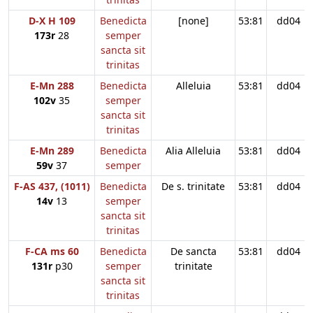
D-X H 109
Benedicta
[none]
53:81
dd04
173r
28
semper
sancta sit
trinitas
E-Mn 288
Benedicta
Alleluia
53:81
dd04
102v
35
semper
sancta sit
trinitas
E-Mn 289
Benedicta
Alia Alleluia
53:81
dd04
59v
37
semper
F-AS 437, (1011)
Benedicta
De s. trinitate
53:81
dd04
14v
13
semper
sancta sit
trinitas
F-CA ms 60
Benedicta
De sancta
53:81
dd04
131r
p30
semper
trinitate
sancta sit
trinitas