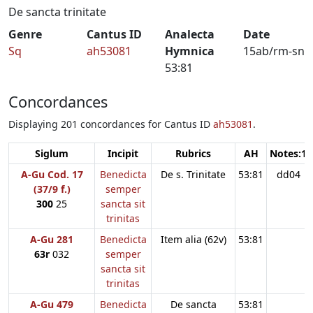
De sancta trinitate
Genre
Cantus ID
Analecta
Date
Sq
ah53081
Hymnica
15ab/rm-sn
53:81
Concordances
Displaying 201 concordances for Cantus ID
ah53081
.
Siglum
Incipit
Rubrics
AH
Notes:1
A-Gu Cod. 17
Benedicta
De s. Trinitate
53:81
dd04
(37/9 f.)
semper
300
25
sancta sit
trinitas
A-Gu 281
Benedicta
Item alia (62v)
53:81
63r
032
semper
sancta sit
trinitas
A-Gu 479
Benedicta
De sancta
53:81