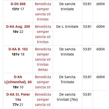
D-DS 868
Benedicta
De sancte
53:81
dd04
131r
17
semper
trinitate
sancta sit
trinitas
D-KA Aug. 209
Benedicta
De s. trinitate
53:81
dd04
16v
22
semper
sancta sit
trinitas
D-KA B. 102
Benedicta
De sancta
53:81
dd04
181v
18
semper
trinitate
sancta sit
trinitas
deitas
D-KA
Benedicta
De Sancta
53:81
dd04
L[ichtenthal]. 60
semper
Trinitate
18v
10
sancta sit
D-KA St. Peter
Benedicta
De sancta
53:81
14a
semper
trinitati (76v)
77v
21
sancta sit