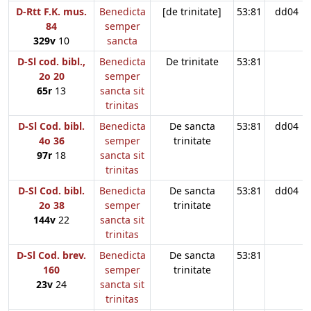
D-Rtt F.K. mus.
Benedicta
[de trinitate]
53:81
dd04
84
semper
329v
10
sancta
D-Sl cod. bibl.,
Benedicta
De trinitate
53:81
2o 20
semper
65r
13
sancta sit
trinitas
D-Sl Cod. bibl.
Benedicta
De sancta
53:81
dd04
4o 36
semper
trinitate
97r
18
sancta sit
trinitas
D-Sl Cod. bibl.
Benedicta
De sancta
53:81
dd04
2o 38
semper
trinitate
144v
22
sancta sit
trinitas
D-Sl Cod. brev.
Benedicta
De sancta
53:81
160
semper
trinitate
23v
24
sancta sit
trinitas