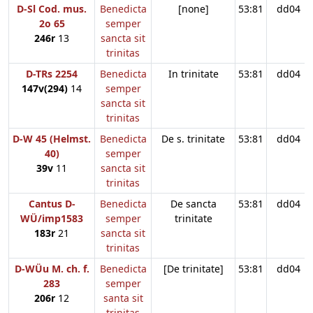
D-Sl Cod. mus.
Benedicta
[none]
53:81
dd04
2o 65
semper
246r
13
sancta sit
trinitas
D-TRs 2254
Benedicta
In trinitate
53:81
dd04
147v(294)
14
semper
sancta sit
trinitas
D-W 45 (Helmst.
Benedicta
De s. trinitate
53:81
dd04
40)
semper
39v
11
sancta sit
trinitas
Cantus D-
Benedicta
De sancta
53:81
dd04
WÜ/imp1583
semper
trinitate
183r
21
sancta sit
trinitas
D-WÜu M. ch. f.
Benedicta
[De trinitate]
53:81
dd04
283
semper
206r
12
santa sit
trinitas