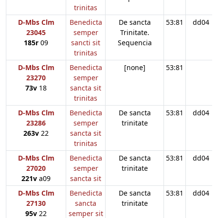
trinitas
D-Mbs Clm
Benedicta
De sancta
53:81
dd04
23045
semper
Trinitate.
185r
09
sancti sit
Sequencia
trinitas
D-Mbs Clm
Benedicta
[none]
53:81
23270
semper
73v
18
sancta sit
trinitas
D-Mbs Clm
Benedicta
De sancta
53:81
dd04
23286
semper
trinitate
263v
22
sancta sit
trinitas
D-Mbs Clm
Benedicta
De sancta
53:81
dd04
27020
semper
trinitate
221v
a09
sancta sit
D-Mbs Clm
Benedicta
De sancta
53:81
dd04
27130
sancta
trinitate
95v
22
semper sit