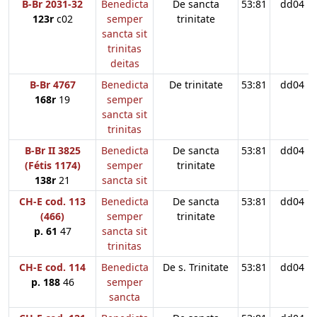
B-Br 2031-32
Benedicta
De sancta
53:81
dd04
123r
c02
semper
trinitate
sancta sit
trinitas
deitas
B-Br 4767
Benedicta
De trinitate
53:81
dd04
168r
19
semper
sancta sit
trinitas
B-Br II 3825
Benedicta
De sancta
53:81
dd04
(Fétis 1174)
semper
trinitate
138r
21
sancta sit
CH-E cod. 113
Benedicta
De sancta
53:81
dd04
(466)
semper
trinitate
p. 61
47
sancta sit
trinitas
CH-E cod. 114
Benedicta
De s. Trinitate
53:81
dd04
p. 188
46
semper
sancta