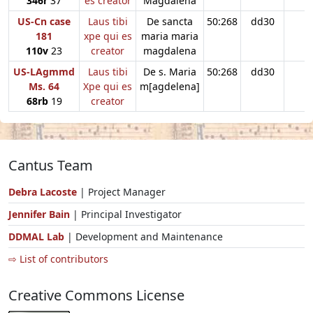
346r
37
es creator
Magdalena
US-Cn case
Laus tibi
De sancta
50:268
dd30
181
xpe qui es
maria maria
110v
23
creator
magdalena
US-LAgmmd
Laus tibi
De s. Maria
50:268
dd30
Ms. 64
Xpe qui es
m[agdelena]
68rb
19
creator
Cantus Team
Debra Lacoste
| Project Manager
Jennifer Bain
| Principal Investigator
DDMAL Lab
| Development and Maintenance
⇨ List of contributors
Creative Commons License