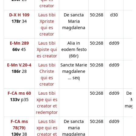
creator
D-X H 109
Laus tibi
De sancta
50:268
d30
178r
34
Xpriste
Maria
qui es
magdalena
creator
E-Mn 289
Laus tibi
Alia in
50:268
dd09
66v
45
Xpiste qui
eodem festo
es creator
(66r)
E-Mn V.20-4
Laus tibi
Sancte Marie
50:268
dd09
186r
28
Christe
magdalene
qui es
... seq
creator
F-CA ms 60
Laus tibi
50:268
dd09
De s
133v
p35
xpe qui es
Ma
creator et
magd
redemptor
F-CA ms
Laus tibi
De sancta
50:268
dd09
78(79)
xpe qui es
maria
136v
38
creator et
magdalena