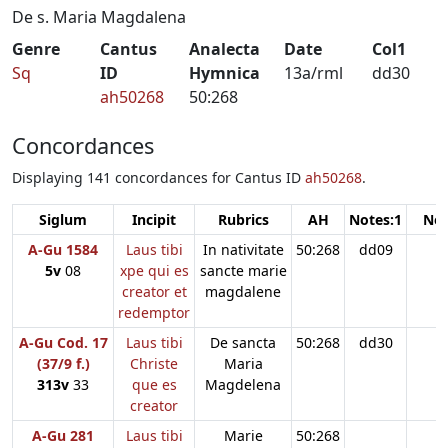
De s. Maria Magdalena
Genre
Cantus
Analecta
Date
Col1
Sq
ID
Hymnica
13a/rml
dd30
ah50268
50:268
Concordances
Displaying 141 concordances for Cantus ID
ah50268
.
Siglum
Incipit
Rubrics
AH
Notes:1
Not
A-Gu 1584
Laus tibi
In nativitate
50:268
dd09
5v
08
xpe qui es
sancte marie
creator et
magdalene
redemptor
A-Gu Cod. 17
Laus tibi
De sancta
50:268
dd30
(37/9 f.)
Christe
Maria
313v
33
que es
Magdelena
creator
A-Gu 281
Laus tibi
Marie
50:268