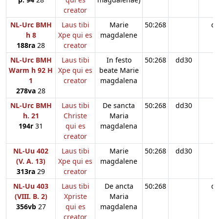
creator
NL-Urc BMH
Laus tibi
Marie
50:268
d
h 8
Xpe qui es
magdalene
188ra
28
creator
NL-Urc BMH
Laus tibi
In festo
50:268
dd30
Warm h 92 H
Xpe qui es
beate Marie
1
creator
magdalena
278va
28
NL-Urc BMH
Laus tibi
De sancta
50:268
dd30
h. 21
Christe
Maria
194r
31
qui es
magdalena
creator
NL-Uu 402
Laus tibi
Marie
50:268
dd30
(V. A. 13)
Xpe qui es
magdalene
313ra
29
creator
NL-Uu 403
Laus tibi
De ancta
50:268
d
(VIII. B. 2)
Xpriste
Maria
356vb
27
qui es
magdalena
creator