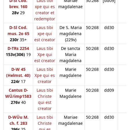
D-Sl Cod.
Laus tibi
Mariae
50:268
[dd09]
brev. 160
xpe qui es
magdalenae
28v
29
creator et
redemptor
D-Sl Cod.
Laus tibi
De S. Maria
50:268
dd30
mus. 2o 65
xpe qui
magdalena
230r
35+
est creator
(229v)
D-TRs 2254
Laus tibi
De sancta
50:268
dd30
153v(306)
19
Xpe qui
Maria
est creator
magdalena
D-W 45
Laus tibi
Marie
50:268
dd30
(Helmst. 40)
Xpe qui es
magdalene
224r
17
creator
Cantus D-
Laus tibi
Marie
50:268
dd09
WÜ/imp1583
Christe
Magdalene
276v
40
qui est
creator
D-WÜu M.
Laus tibi
Mariae
50:268
dd30
ch. f. 283
Christe
magdalenae
296r
25
qui es