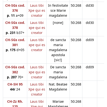
CH-SGs cod.
Laus tibi
In festivitate
50:268
dd30
376
Xpe qui es
sce Marie
p. 11
a+09
creator
magdalene
CH-SGs cod.
Laus tibi
[none]
50:268
dd30
378
xpe qui es
p. 231
b37+
creator
CH-SGs cod.
Laus tibi
de sancta
50:268
dd09
381
xpe qui es
maria
p. 175
d+05
creator
magdalena
apostola
[sic!]
CH-SGs cod.
Laus tibi
De sancta
50:268
dd09
382
xpe qui es
maria
p. 207
70+
creator
magdalena
CH-SH 95
Laus tibi
Nat. Beatae
50:268
44r
24
Xpe qui es
Magdalene
creator
CH-Zz Rh.
Laus tibi
Mariae
50:268
125
Xpe qui
Magdalenae