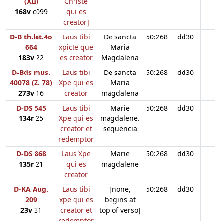
(XII)
Christe
168v
c099
qui es
creator]
D-B th.lat.4o
Laus tibi
De sancta
50:268
dd30
664
xpicte que
Maria
183v
22
es creator
Magdalena
D-Bds mus.
Laus tibi
De sancta
50:268
dd30
40078 (Z. 78)
Xpe qui es
Maria
273v
16
creator
magdalena
D-DS 545
Laus tibi
Marie
50:268
dd30
134r
25
Xpe qui es
magdalene.
creator et
sequencia
redemptor
D-DS 868
Laus Xpe
Marie
50:268
dd30
135r
21
qui es
magdalene
creator
D-KA Aug.
Laus tibi
[none,
50:268
dd30
209
xpe qui es
begins at
23v
31
creator et
top of verso]
redemptor