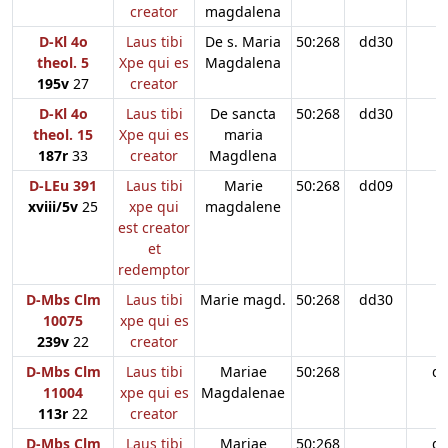
creator
magdalena
D-Kl 4o
Laus tibi
De s. Maria
50:268
dd30
theol. 5
Xpe qui es
Magdalena
195v
27
creator
D-Kl 4o
Laus tibi
De sancta
50:268
dd30
theol. 15
Xpe qui es
maria
187r
33
creator
Magdlena
D-LEu 391
Laus tibi
Marie
50:268
dd09
xviii/5v
25
xpe qui
magdalene
est creator
et
redemptor
D-Mbs Clm
Laus tibi
Marie magd.
50:268
dd30
10075
xpe qui es
239v
22
creator
D-Mbs Clm
Laus tibi
Mariae
50:268
d
11004
xpe qui es
Magdalenae
113r
22
creator
D-Mbs Clm
Laus tibi
Mariae
50:268
d