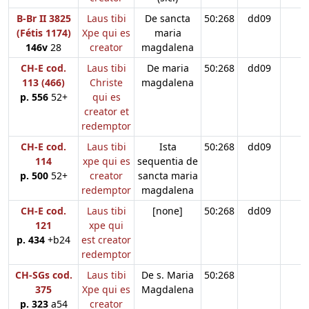
B-Br II 3825
Laus tibi
De sancta
50:268
dd09
(Fétis 1174)
Xpe qui es
maria
146v
28
creator
magdalena
CH-E cod.
Laus tibi
De maria
50:268
dd09
113 (466)
Christe
magdalena
p. 556
52+
qui es
creator et
redemptor
CH-E cod.
Laus tibi
Ista
50:268
dd09
114
xpe qui es
sequentia de
p. 500
52+
creator
sancta maria
redemptor
magdalena
CH-E cod.
Laus tibi
[none]
50:268
dd09
121
xpe qui
p. 434
+b24
est creator
redemptor
CH-SGs cod.
Laus tibi
De s. Maria
50:268
375
Xpe qui es
Magdalena
p. 323
a54
creator