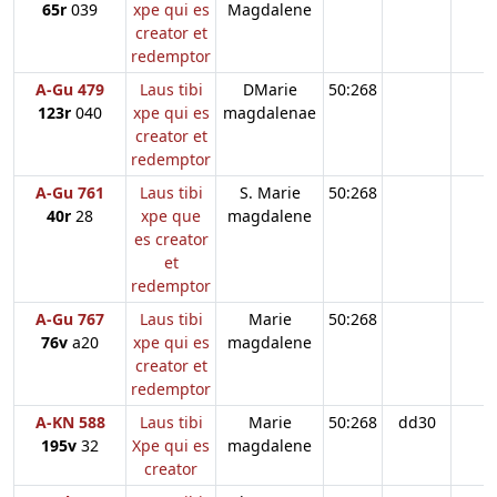
65r
039
xpe qui es
Magdalene
creator et
redemptor
A-Gu 479
Laus tibi
DMarie
50:268
123r
040
xpe qui es
magdalenae
creator et
redemptor
A-Gu 761
Laus tibi
S. Marie
50:268
40r
28
xpe que
magdalene
es creator
et
redemptor
A-Gu 767
Laus tibi
Marie
50:268
76v
a20
xpe qui es
magdalene
creator et
redemptor
A-KN 588
Laus tibi
Marie
50:268
dd30
195v
32
Xpe qui es
magdalene
creator