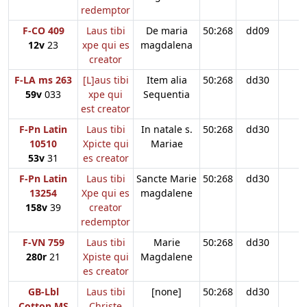
redemptor
F-CO 409
Laus tibi
De maria
50:268
dd09
12v
23
xpe qui es
magdalena
creator
F-LA ms 263
[L]aus tibi
Item alia
50:268
dd30
59v
033
xpe qui
Sequentia
est creator
F-Pn Latin
Laus tibi
In natale s.
50:268
dd30
10510
Xpicte qui
Mariae
53v
31
es creator
F-Pn Latin
Laus tibi
Sancte Marie
50:268
dd30
13254
Xpe qui es
magdalene
158v
39
creator
redemptor
F-VN 759
Laus tibi
Marie
50:268
dd30
280r
21
Xpiste qui
Magdalene
es creator
GB-Lbl
Laus tibi
[none]
50:268
dd30
Cotton MS
Christe