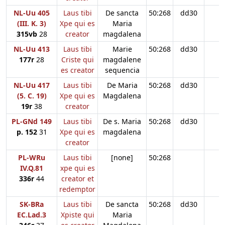
NL-Uu 405
Laus tibi
De sancta
50:268
dd30
(III. K. 3)
Xpe qui es
Maria
315vb
28
creator
magdalena
NL-Uu 413
Laus tibi
Marie
50:268
dd30
177r
28
Criste qui
magdalene
es creator
sequencia
NL-Uu 417
Laus tibi
De Maria
50:268
dd30
(5. C. 19)
Xpe qui es
Magdalena
19r
38
creator
PL-GNd 149
Laus tibi
De s. Maria
50:268
dd30
p. 152
31
Xpe qui es
magdalena
creator
PL-WRu
Laus tibi
[none]
50:268
IV.Q.81
xpe qui es
336r
44
creator et
redemptor
SK-BRa
Laus tibi
De sancta
50:268
dd30
EC.Lad.3
Xpiste qui
Maria