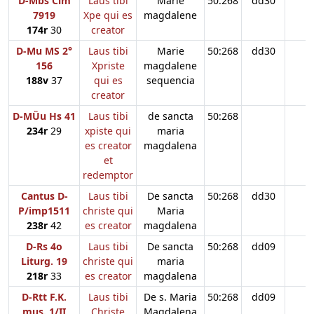
D-Mbs Clm
Laus tibi
Marie
50:268
dd30
7919
Xpe qui es
magdalene
174r
30
creator
D-Mu MS 2°
Laus tibi
Marie
50:268
dd30
156
Xpriste
magdalene
188v
37
qui es
sequencia
creator
D-MÜu Hs 41
Laus tibi
de sancta
50:268
234r
29
xpiste qui
maria
es creator
magdalena
et
redemptor
Cantus D-
Laus tibi
De sancta
50:268
dd30
P/imp1511
christe qui
Maria
238r
42
es creator
magdalena
D-Rs 4o
Laus tibi
De sancta
50:268
dd09
Liturg. 19
christe qui
maria
218r
33
es creator
magdalena
D-Rtt F.K.
Laus tibi
De s. Maria
50:268
dd09
mus. 1/II
Christe
Magdalena