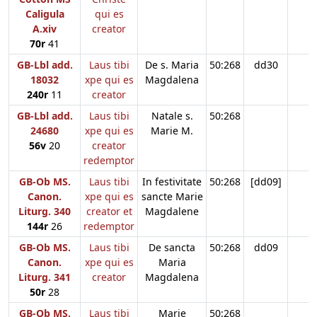
Caligula
qui es
A.xiv
creator
70r
41
GB-Lbl add.
Laus tibi
De s. Maria
50:268
dd30
18032
xpe qui es
Magdalena
240r
11
creator
GB-Lbl add.
Laus tibi
Natale s.
50:268
24680
xpe qui es
Marie M.
56v
20
creator
redemptor
GB-Ob MS.
Laus tibi
In festivitate
50:268
[dd09]
Canon.
xpe qui es
sancte Marie
Liturg. 340
creator et
Magdalene
144r
26
redemptor
GB-Ob MS.
Laus tibi
De sancta
50:268
dd09
Canon.
xpe qui es
Maria
Liturg. 341
creator
Magdalena
50r
28
GB-Ob MS.
Laus tibi
Marie
50:268