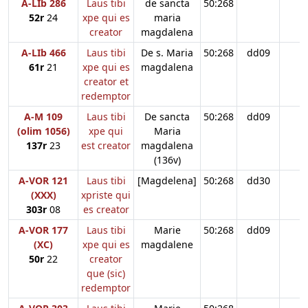
A-LIb 286
Laus tibi
de sancta
50:268
52r
24
xpe qui es
maria
creator
magdalena
A-LIb 466
Laus tibi
De s. Maria
50:268
dd09
61r
21
xpe qui es
magdalena
creator et
redemptor
A-M 109
Laus tibi
De sancta
50:268
dd09
(olim 1056)
xpe qui
Maria
137r
23
est creator
magdalena
(136v)
A-VOR 121
Laus tibi
[Magdelena]
50:268
dd30
(XXX)
xpriste qui
303r
08
es creator
A-VOR 177
Laus tibi
Marie
50:268
dd09
(XC)
xpe qui es
magdalene
50r
22
creator
que (sic)
redemptor