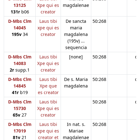
13125
Xpe qui es
magdalenae
131r
b06
creator
D-Mbs Clm
Laus tibi
De sancta
50:268
14045
xpe qui es
maria
195v
34
creator
magdalena
(195v) ...
sequencia
D-Mbs Clm
Laus tibi
[none]
50:268
d
14083
Xpe qui es
2r
supp.1
creator
D-Mbs Clm
Laus tibi
De s. Maria
50:268
d
14845
Xpe que
magdalena
41r
b19
es creator
D-Mbs Clm
Laus tibi
50:268
d
15730
Xpe qui es
65v
27
creator
D-Mbs Clm
Laus tibi
In nat. s.
50:268
17019
xpe qui es
Mariae
81v
21
creator et
magdalenae