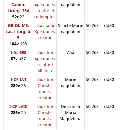
Canon.
xpe qui es
magdalene
Liturg. 354
creator et
52r
22
redemptor
GB-Ob MS.
Laus taibi
Scncte Marie
50:268
dd30
Lat. liturg. b.
Xpe qui es
magdalene
5
creator
104v
103
I-Ac 695
Laus tibi
Alia
50:268
dd30
87v
a37
xpe qui es
creator /
Alleluia
I-CF LVI
Laus tibi
Marie
50:268
dd30
289v
23
Christe
magdalene
qui es
creator
I-CF LVIII
Laus tibi
De sancta
50:268
dd30
286v
25
Christe
Maria
qui es
Magdelena
creator