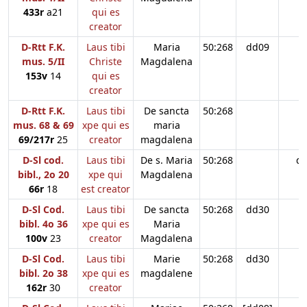
433r
a21
qui es
creator
D-Rtt F.K.
Laus tibi
Maria
50:268
dd09
mus. 5/II
Christe
Magdalena
153v
14
qui es
creator
D-Rtt F.K.
Laus tibi
De sancta
50:268
mus. 68 & 69
xpe qui es
maria
69/217r
25
creator
magdalena
D-Sl cod.
Laus tibi
De s. Maria
50:268
d
bibl., 2o 20
xpe qui
Magdalena
66r
18
est creator
D-Sl Cod.
Laus tibi
De sancta
50:268
dd30
bibl. 4o 36
xpe qui es
Maria
100v
23
creator
Magdalena
D-Sl Cod.
Laus tibi
Marie
50:268
dd30
bibl. 2o 38
xpe qui es
magdalene
162r
30
creator