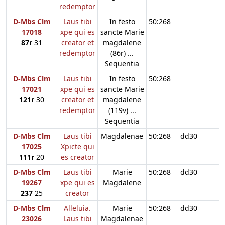
redemptor
D-Mbs Clm
Laus tibi
In festo
50:268
17018
xpe qui es
sancte Marie
87r
31
creator et
magdalene
redemptor
(86r) ...
Sequentia
D-Mbs Clm
Laus tibi
In festo
50:268
17021
xpe qui es
sancte Marie
121r
30
creator et
magdalene
redemptor
(119v) ...
Sequentia
D-Mbs Clm
Laus tibi
Magdalenae
50:268
dd30
17025
Xpicte qui
111r
20
es creator
D-Mbs Clm
Laus tibi
Marie
50:268
dd30
19267
xpe qui es
Magdalene
237
25
creator
D-Mbs Clm
Alleluia.
Marie
50:268
dd30
23026
Laus tibi
Magdalenae