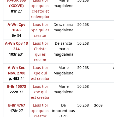
A-VOR 303
Laus tibi
Marie
50:268
(XXXVII)
xpe qui es
magdalene
81r
27
creator et
redemptor
A-Wn Cpv
Laus tibi
De s. maria
50:268
1043
xpe qui es
magdalena
6v
34
creator
A-Wn Cpv 13
Laus tibi
De sancta
50:268
314
Christe
maria
103r
a31
qui es
magdalena
creator
A-Wn Ser.
Laus tibi
Marie
50:268
d
Nov. 2700
Xpe qui
Magdalene
p. 453
24
est creator
B-Br 15073
Laus tibi
Marie
50:268
222v
32
xpe qui
magdalene
est creator
B-Br 4767
Laus tibi
De
50:268
dd09
178r
27
xpe qui es
innocentibus
creator
(sic!)