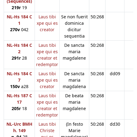
(Sequences)
219r
19
NL-Hs 184 C
Laus tibi
Se non fuerit
50:268
1
xpe qui es
dominica
270v
042
creator
dicitur
sequentia
NL-Hs 184 C
Laus tibi
De sancta
50:268
2
xpe qui es
maria
291r
28
creator et
magdalene
redemptor
NL-Hs 184 C
Laus tibi
De sancta
50:268
dd09
7
xpe qui es
maria
150v
a28
creator
magdalena
NL-Hs 187 C
Laus tibi
De beata
50:268
17
xpe qui es
maria
205r
18
creator et
magdalene
redemptor
NL-Urc BMH
Laus tibi
(In festo
50:268
dd30
h. 149
Christe
Marie
p. 94
28
qui es
magdalenae)