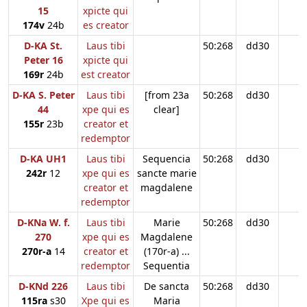
15
xpicte qui
174v
24b
es creator
D-KA St.
Laus tibi
50:268
dd30
Peter 16
xpicte qui
169r
24b
est creator
D-KA S. Peter
Laus tibi
[from 23a
50:268
dd30
44
xpe qui es
clear]
155r
23b
creator et
redemptor
D-KA UH1
Laus tibi
Sequencia
50:268
dd30
242r
12
xpe qui es
sancte marie
creator et
magdalene
redemptor
D-KNa W. f.
Laus tibi
Marie
50:268
dd30
270
xpe qui es
Magdalene
270r-a
14
creator et
(170r-a) ...
redemptor
Sequentia
D-KNd 226
Laus tibi
De sancta
50:268
dd30
115ra
s30
Xpe qui es
Maria