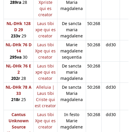
289ra
28
Xpriste
Maria
qui es
magdalena
creator
NL-DHk 128
Laus tibi
De sancta
50:268
D 29
xpe qui es
maria
233v
29
creator
magdalene
NL-DHk 76 D
Laus tibi
Marie
50:268
dd30
14
Xpe qui es
magdalene
295va
30
creator
sequentia
NL-DHk 76 E
Laus tibi
De sancta
50:268
2
xpe qui es
maria
202r
28
creator
magdalena
NL-DHk 78 A
Alleluia |
De sancta
50:268
dd30
33
Laus tibi
Maria
218r
25
Criste qui
magdalena
est creator
Cantus
Laus tibi
In festo
50:268
dd30
Unknown
Xpe qui es
Marie
Source
creator
magdalene