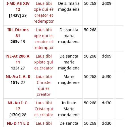
I-Mb AE XIV
Laus tibi
De s. maria
50:268
dd09
12
xpe qui es
magdalena
[143v]
29
creator et
redemptor
IRL-Dtc ms
Laus tibi
De sancta
50:268
81
xpe qui es
maria
263v
19
creator et
magdalena
redemptor
NL-At 206 A
Laus tibi
De sancta
50:268
dd09
11
xpiste qui
maria
123r
27
es creator
magdalena
NL-Au I. A. 8
Laus tibi
Marie
50:268
dd30
151v
27
Christe
magdelene
qui es
creator
NL-Au I. C.
Laus tibi
In festo
50:268
dd30
17
Criste qui
Marie
[170r]
28
es creator
magdalene
NL-D 11 L 2
Laus tibi
De sancta
50:268
dd30