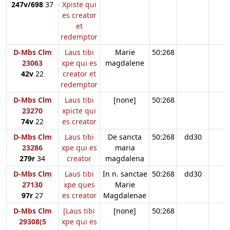
247v/698
37
Xpiste qui
es creator
et
redemptor
D-Mbs Clm
Laus tibi
Marie
50:268
23063
xpe qui es
magdalene
42v
22
creator et
redemptor
D-Mbs Clm
Laus tibi
[none]
50:268
23270
xpicte qui
74v
22
es creator
D-Mbs Clm
Laus tibi
De sancta
50:268
dd30
23286
xpe qui es
maria
279r
34
creator
magdalena
D-Mbs Clm
Laus tibi
In n. sanctae
50:268
dd30
27130
xpe ques
Marie
97r
27
es creator
Magdalenae
D-Mbs Clm
[Laus tibi
[none]
50:268
29308(5
xpe qui es