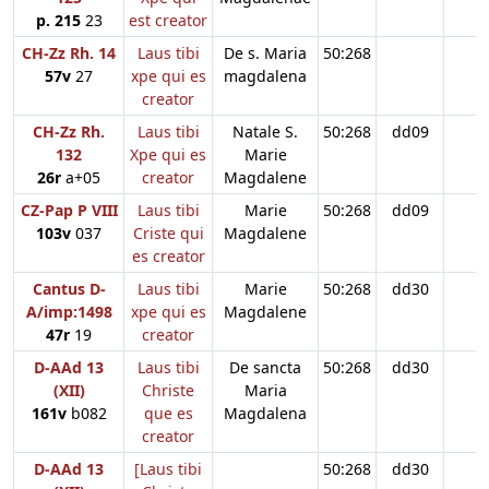
p. 215
23
est creator
CH-Zz Rh. 14
Laus tibi
De s. Maria
50:268
57v
27
xpe qui es
magdalena
creator
CH-Zz Rh.
Laus tibi
Natale S.
50:268
dd09
132
Xpe qui es
Marie
26r
a+05
creator
Magdalene
CZ-Pap P VIII
Laus tibi
Marie
50:268
dd09
103v
037
Criste qui
Magdalene
es creator
Cantus D-
Laus tibi
Marie
50:268
dd30
A/imp:1498
xpe qui es
Magdalene
47r
19
creator
D-AAd 13
Laus tibi
De sancta
50:268
dd30
(XII)
Christe
Maria
161v
b082
que es
Magdalena
creator
D-AAd 13
[Laus tibi
50:268
dd30