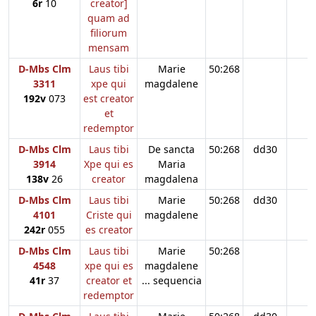
6r
10
creator]
quam ad
filiorum
mensam
D-Mbs Clm
Laus tibi
Marie
50:268
3311
xpe qui
magdalene
192v
073
est creator
et
redemptor
D-Mbs Clm
Laus tibi
De sancta
50:268
dd30
3914
Xpe qui es
Maria
138v
26
creator
magdalena
D-Mbs Clm
Laus tibi
Marie
50:268
dd30
4101
Criste qui
magdalene
242r
055
es creator
D-Mbs Clm
Laus tibi
Marie
50:268
4548
xpe qui es
magdalene
41r
37
creator et
... sequencia
redemptor