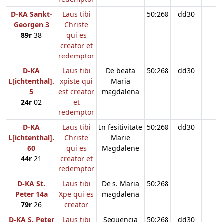
D-KA Sankt-
Laus tibi
50:268
dd30
Georgen 3
Christe
89r
38
qui es
creator et
redemptor
D-KA
Laus tibi
De beata
50:268
dd30
L[ichtenthal].
xpiste qui
Maria
5
est creator
magdalena
24r
02
et
redemptor
D-KA
Laus tibi
In fesitivitate
50:268
dd30
L[ichtenthal].
Christe
Marie
60
qui es
Magdalene
44r
21
creator et
redemptor
D-KA St.
Laus tibi
De s. Maria
50:268
Peter 14a
Xpe qui es
magdalena
79r
26
creator
D-KA S. Peter
Laus tibi
Sequencia
50:268
dd30