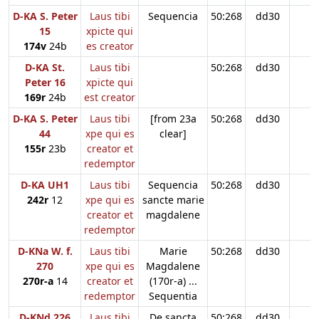
D-KA S. Peter
Laus tibi
Sequencia
50:268
dd30
15
xpicte qui
174v
24b
es creator
D-KA St.
Laus tibi
50:268
dd30
Peter 16
xpicte qui
169r
24b
est creator
D-KA S. Peter
Laus tibi
[from 23a
50:268
dd30
44
xpe qui es
clear]
155r
23b
creator et
redemptor
D-KA UH1
Laus tibi
Sequencia
50:268
dd30
242r
12
xpe qui es
sancte marie
creator et
magdalene
redemptor
D-KNa W. f.
Laus tibi
Marie
50:268
dd30
270
xpe qui es
Magdalene
270r-a
14
creator et
(170r-a) ...
redemptor
Sequentia
D-KNd 226
Laus tibi
De sancta
50:268
dd30