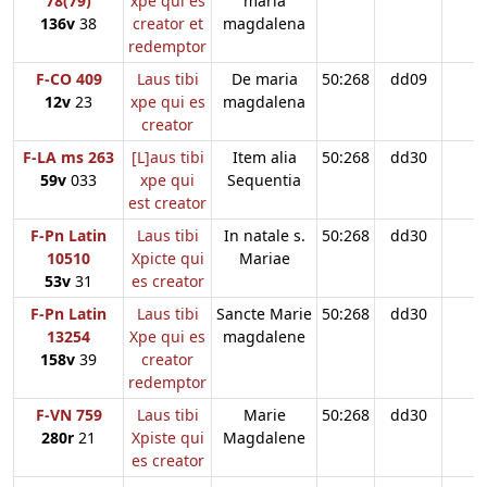
78(79)
xpe qui es
maria
136v
38
creator et
magdalena
redemptor
F-CO 409
Laus tibi
De maria
50:268
dd09
12v
23
xpe qui es
magdalena
creator
F-LA ms 263
[L]aus tibi
Item alia
50:268
dd30
59v
033
xpe qui
Sequentia
est creator
F-Pn Latin
Laus tibi
In natale s.
50:268
dd30
10510
Xpicte qui
Mariae
53v
31
es creator
F-Pn Latin
Laus tibi
Sancte Marie
50:268
dd30
13254
Xpe qui es
magdalene
158v
39
creator
redemptor
F-VN 759
Laus tibi
Marie
50:268
dd30
280r
21
Xpiste qui
Magdalene
es creator