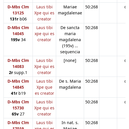
D-Mbs Clm
Laus tibi
Mariae
50:268
d
13125
Xpe qui es
magdalenae
131r
b06
creator
D-Mbs Clm
Laus tibi
De sancta
50:268
14045
xpe qui es
maria
195v
34
creator
magdalena
(195v) ...
sequencia
D-Mbs Clm
Laus tibi
[none]
50:268
d
14083
Xpe qui es
2r
supp.1
creator
D-Mbs Clm
Laus tibi
De s. Maria
50:268
d
14845
Xpe que
magdalena
41r
b19
es creator
D-Mbs Clm
Laus tibi
50:268
d
15730
Xpe qui es
65v
27
creator
D-Mbs Clm
Laus tibi
In nat. s.
50:268
17019
xpe qui es
Mariae