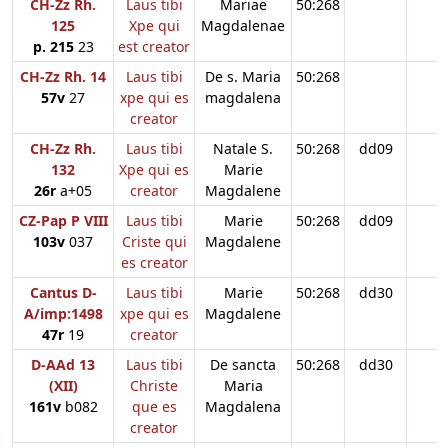
CH-Zz Rh.
Laus tibi
Mariae
50:268
125
Xpe qui
Magdalenae
p. 215
23
est creator
CH-Zz Rh. 14
Laus tibi
De s. Maria
50:268
57v
27
xpe qui es
magdalena
creator
CH-Zz Rh.
Laus tibi
Natale S.
50:268
dd09
132
Xpe qui es
Marie
26r
a+05
creator
Magdalene
CZ-Pap P VIII
Laus tibi
Marie
50:268
dd09
103v
037
Criste qui
Magdalene
es creator
Cantus D-
Laus tibi
Marie
50:268
dd30
A/imp:1498
xpe qui es
Magdalene
47r
19
creator
D-AAd 13
Laus tibi
De sancta
50:268
dd30
(XII)
Christe
Maria
161v
b082
que es
Magdalena
creator