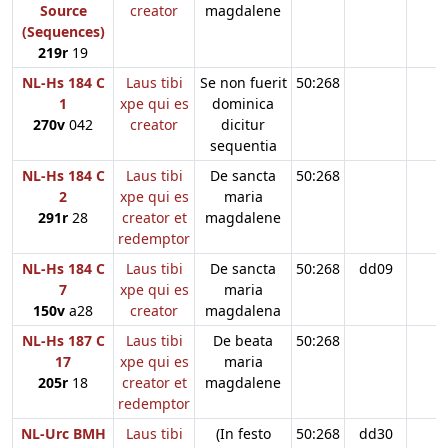
Source
creator
magdalene
(Sequences)
219r
19
NL-Hs 184 C
Laus tibi
Se non fuerit
50:268
1
xpe qui es
dominica
270v
042
creator
dicitur
sequentia
NL-Hs 184 C
Laus tibi
De sancta
50:268
2
xpe qui es
maria
291r
28
creator et
magdalene
redemptor
NL-Hs 184 C
Laus tibi
De sancta
50:268
dd09
7
xpe qui es
maria
150v
a28
creator
magdalena
NL-Hs 187 C
Laus tibi
De beata
50:268
17
xpe qui es
maria
205r
18
creator et
magdalene
redemptor
NL-Urc BMH
Laus tibi
(In festo
50:268
dd30