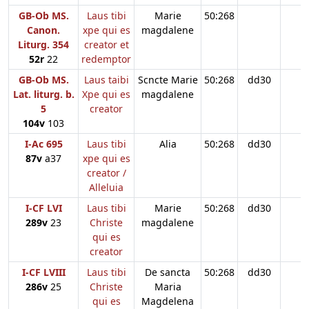
GB-Ob MS.
Laus tibi
Marie
50:268
Canon.
xpe qui es
magdalene
Liturg. 354
creator et
52r
22
redemptor
GB-Ob MS.
Laus taibi
Scncte Marie
50:268
dd30
Lat. liturg. b.
Xpe qui es
magdalene
5
creator
104v
103
I-Ac 695
Laus tibi
Alia
50:268
dd30
87v
a37
xpe qui es
creator /
Alleluia
I-CF LVI
Laus tibi
Marie
50:268
dd30
289v
23
Christe
magdalene
qui es
creator
I-CF LVIII
Laus tibi
De sancta
50:268
dd30
286v
25
Christe
Maria
qui es
Magdelena