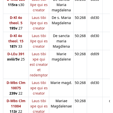
115ra
s30
Xpe qui es
Maria
creator
magdalena
D-Kl 4o
Laus tibi
De s. Maria
50:268
dd30
theol. 5
Xpe qui es
Magdalena
195v
27
creator
D-Kl 4o
Laus tibi
De sancta
50:268
dd30
theol. 15
Xpe qui es
maria
187r
33
creator
Magdlena
D-LEu 391
Laus tibi
Marie
50:268
dd09
xviii/5v
25
xpe qui
magdalene
est creator
et
redemptor
D-Mbs Clm
Laus tibi
Marie magd.
50:268
dd30
10075
xpe qui es
239v
22
creator
D-Mbs Clm
Laus tibi
Mariae
50:268
d
11004
xpe qui es
Magdalenae
113r
22
creator