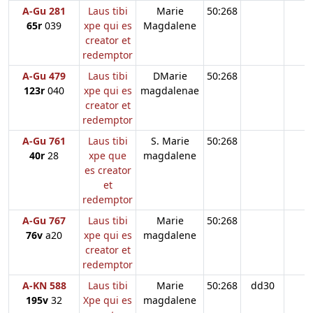
A-Gu 281
Laus tibi
Marie
50:268
65r
039
xpe qui es
Magdalene
creator et
redemptor
A-Gu 479
Laus tibi
DMarie
50:268
123r
040
xpe qui es
magdalenae
creator et
redemptor
A-Gu 761
Laus tibi
S. Marie
50:268
40r
28
xpe que
magdalene
es creator
et
redemptor
A-Gu 767
Laus tibi
Marie
50:268
76v
a20
xpe qui es
magdalene
creator et
redemptor
A-KN 588
Laus tibi
Marie
50:268
dd30
195v
32
Xpe qui es
magdalene