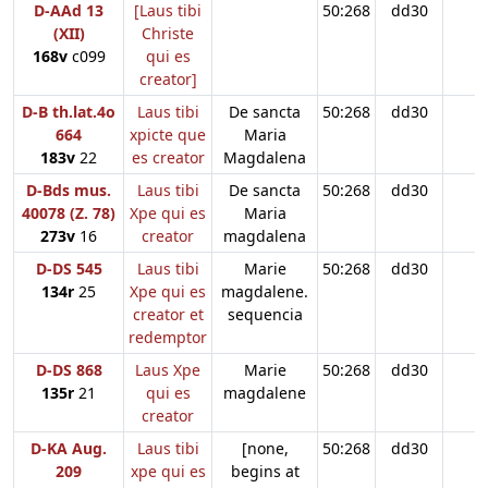
D-AAd 13
[Laus tibi
50:268
dd30
(XII)
Christe
168v
c099
qui es
creator]
D-B th.lat.4o
Laus tibi
De sancta
50:268
dd30
664
xpicte que
Maria
183v
22
es creator
Magdalena
D-Bds mus.
Laus tibi
De sancta
50:268
dd30
40078 (Z. 78)
Xpe qui es
Maria
273v
16
creator
magdalena
D-DS 545
Laus tibi
Marie
50:268
dd30
134r
25
Xpe qui es
magdalene.
creator et
sequencia
redemptor
D-DS 868
Laus Xpe
Marie
50:268
dd30
135r
21
qui es
magdalene
creator
D-KA Aug.
Laus tibi
[none,
50:268
dd30
209
xpe qui es
begins at