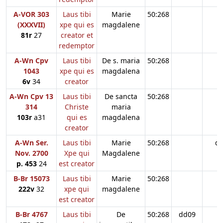
A-VOR 303
Laus tibi
Marie
50:268
(XXXVII)
xpe qui es
magdalene
81r
27
creator et
redemptor
A-Wn Cpv
Laus tibi
De s. maria
50:268
1043
xpe qui es
magdalena
6v
34
creator
A-Wn Cpv 13
Laus tibi
De sancta
50:268
314
Christe
maria
103r
a31
qui es
magdalena
creator
A-Wn Ser.
Laus tibi
Marie
50:268
d
Nov. 2700
Xpe qui
Magdalene
p. 453
24
est creator
B-Br 15073
Laus tibi
Marie
50:268
222v
32
xpe qui
magdalene
est creator
B-Br 4767
Laus tibi
De
50:268
dd09