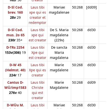
D-Sl Cod.
Laus tibi
Mariae
50:268
[dd09]
brev. 160
xpe qui es
magdalenae
28v
29
creator et
redemptor
D-Sl Cod.
Laus tibi
De S. Maria
50:268
dd30
mus. 2o 65
xpe qui
magdalena
230r
35+
est creator
(229v)
D-TRs 2254
Laus tibi
De sancta
50:268
dd30
153v(306)
19
Xpe qui
Maria
est creator
magdalena
D-W 45
Laus tibi
Marie
50:268
dd30
(Helmst. 40)
Xpe qui es
magdalene
224r
17
creator
Cantus D-
Laus tibi
Marie
50:268
dd09
WÜ/imp1583
Christe
Magdalene
276v
40
qui est
creator
D-WÜu M.
Laus tibi
Mariae
50:268
dd30