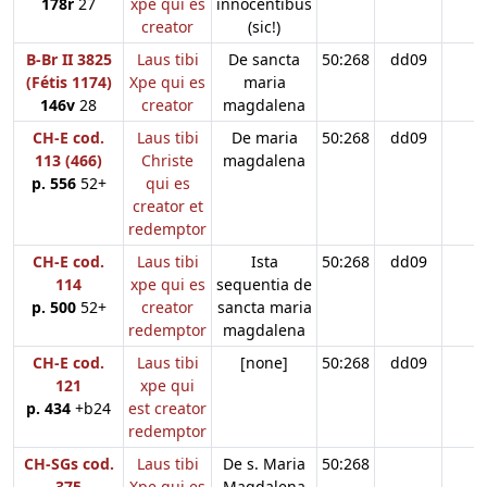
178r
27
xpe qui es
innocentibus
creator
(sic!)
B-Br II 3825
Laus tibi
De sancta
50:268
dd09
(Fétis 1174)
Xpe qui es
maria
146v
28
creator
magdalena
CH-E cod.
Laus tibi
De maria
50:268
dd09
113 (466)
Christe
magdalena
p. 556
52+
qui es
creator et
redemptor
CH-E cod.
Laus tibi
Ista
50:268
dd09
114
xpe qui es
sequentia de
p. 500
52+
creator
sancta maria
redemptor
magdalena
CH-E cod.
Laus tibi
[none]
50:268
dd09
121
xpe qui
p. 434
+b24
est creator
redemptor
CH-SGs cod.
Laus tibi
De s. Maria
50:268
375
Xpe qui es
Magdalena