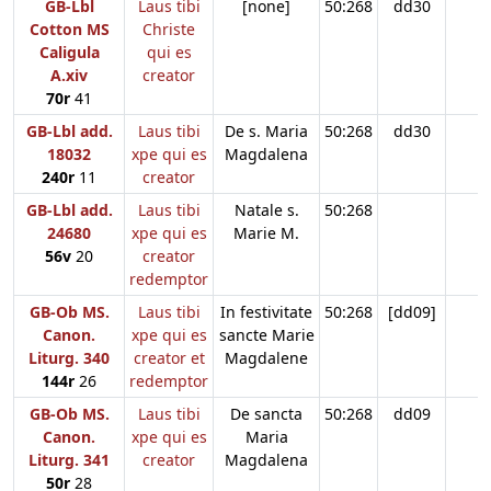
GB-Lbl
Laus tibi
[none]
50:268
dd30
Cotton MS
Christe
Caligula
qui es
A.xiv
creator
70r
41
GB-Lbl add.
Laus tibi
De s. Maria
50:268
dd30
18032
xpe qui es
Magdalena
240r
11
creator
GB-Lbl add.
Laus tibi
Natale s.
50:268
24680
xpe qui es
Marie M.
56v
20
creator
redemptor
GB-Ob MS.
Laus tibi
In festivitate
50:268
[dd09]
Canon.
xpe qui es
sancte Marie
Liturg. 340
creator et
Magdalene
144r
26
redemptor
GB-Ob MS.
Laus tibi
De sancta
50:268
dd09
Canon.
xpe qui es
Maria
Liturg. 341
creator
Magdalena
50r
28