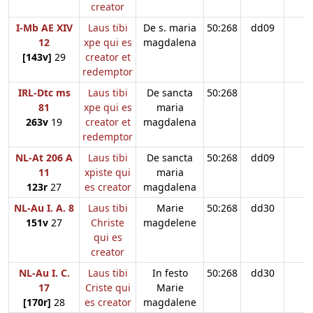
creator
I-Mb AE XIV
Laus tibi
De s. maria
50:268
dd09
12
xpe qui es
magdalena
[143v]
29
creator et
redemptor
IRL-Dtc ms
Laus tibi
De sancta
50:268
81
xpe qui es
maria
263v
19
creator et
magdalena
redemptor
NL-At 206 A
Laus tibi
De sancta
50:268
dd09
11
xpiste qui
maria
123r
27
es creator
magdalena
NL-Au I. A. 8
Laus tibi
Marie
50:268
dd30
151v
27
Christe
magdelene
qui es
creator
NL-Au I. C.
Laus tibi
In festo
50:268
dd30
17
Criste qui
Marie
[170r]
28
es creator
magdalene