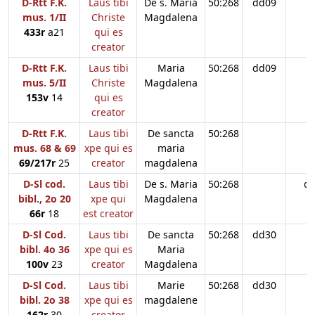
D-Rtt F.K.
Laus tibi
De s. Maria
50:268
dd09
mus. 1/II
Christe
Magdalena
433r
a21
qui es
creator
D-Rtt F.K.
Laus tibi
Maria
50:268
dd09
mus. 5/II
Christe
Magdalena
153v
14
qui es
creator
D-Rtt F.K.
Laus tibi
De sancta
50:268
mus. 68 & 69
xpe qui es
maria
69/217r
25
creator
magdalena
D-Sl cod.
Laus tibi
De s. Maria
50:268
d
bibl., 2o 20
xpe qui
Magdalena
66r
18
est creator
D-Sl Cod.
Laus tibi
De sancta
50:268
dd30
bibl. 4o 36
xpe qui es
Maria
100v
23
creator
Magdalena
D-Sl Cod.
Laus tibi
Marie
50:268
dd30
bibl. 2o 38
xpe qui es
magdalene
162r
30
creator