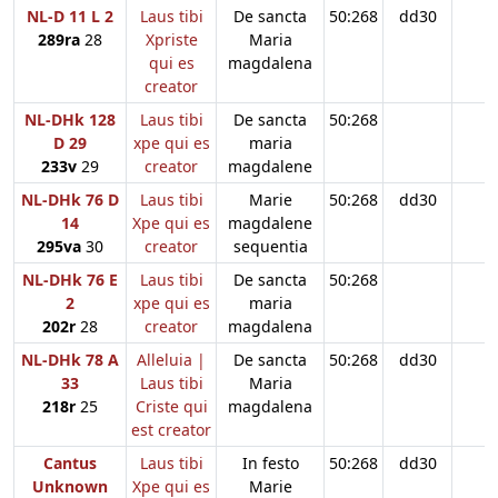
NL-D 11 L 2
Laus tibi
De sancta
50:268
dd30
289ra
28
Xpriste
Maria
qui es
magdalena
creator
NL-DHk 128
Laus tibi
De sancta
50:268
D 29
xpe qui es
maria
233v
29
creator
magdalene
NL-DHk 76 D
Laus tibi
Marie
50:268
dd30
14
Xpe qui es
magdalene
295va
30
creator
sequentia
NL-DHk 76 E
Laus tibi
De sancta
50:268
2
xpe qui es
maria
202r
28
creator
magdalena
NL-DHk 78 A
Alleluia |
De sancta
50:268
dd30
33
Laus tibi
Maria
218r
25
Criste qui
magdalena
est creator
Cantus
Laus tibi
In festo
50:268
dd30
Unknown
Xpe qui es
Marie