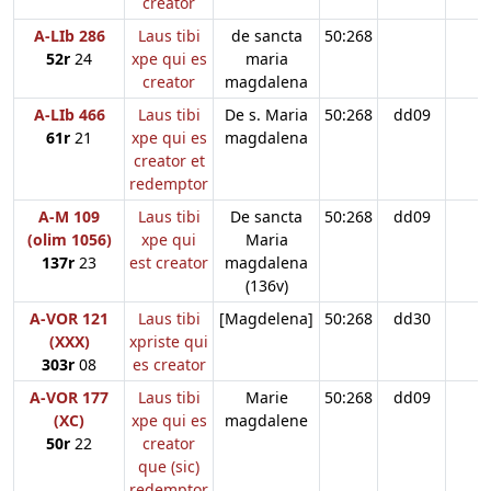
creator
A-LIb 286
Laus tibi
de sancta
50:268
52r
24
xpe qui es
maria
creator
magdalena
A-LIb 466
Laus tibi
De s. Maria
50:268
dd09
61r
21
xpe qui es
magdalena
creator et
redemptor
A-M 109
Laus tibi
De sancta
50:268
dd09
(olim 1056)
xpe qui
Maria
137r
23
est creator
magdalena
(136v)
A-VOR 121
Laus tibi
[Magdelena]
50:268
dd30
(XXX)
xpriste qui
303r
08
es creator
A-VOR 177
Laus tibi
Marie
50:268
dd09
(XC)
xpe qui es
magdalene
50r
22
creator
que (sic)
redemptor