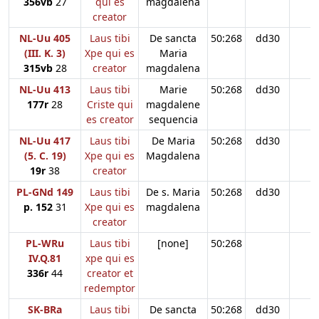
356vb
27
qui es
magdalena
creator
NL-Uu 405
Laus tibi
De sancta
50:268
dd30
(III. K. 3)
Xpe qui es
Maria
315vb
28
creator
magdalena
NL-Uu 413
Laus tibi
Marie
50:268
dd30
177r
28
Criste qui
magdalene
es creator
sequencia
NL-Uu 417
Laus tibi
De Maria
50:268
dd30
(5. C. 19)
Xpe qui es
Magdalena
19r
38
creator
PL-GNd 149
Laus tibi
De s. Maria
50:268
dd30
p. 152
31
Xpe qui es
magdalena
creator
PL-WRu
Laus tibi
[none]
50:268
IV.Q.81
xpe qui es
336r
44
creator et
redemptor
SK-BRa
Laus tibi
De sancta
50:268
dd30