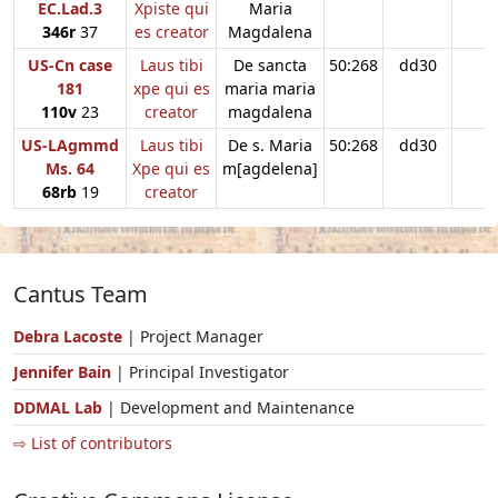
EC.Lad.3
Xpiste qui
Maria
346r
37
es creator
Magdalena
US-Cn case
Laus tibi
De sancta
50:268
dd30
181
xpe qui es
maria maria
110v
23
creator
magdalena
US-LAgmmd
Laus tibi
De s. Maria
50:268
dd30
Ms. 64
Xpe qui es
m[agdelena]
68rb
19
creator
Cantus Team
Debra Lacoste
| Project Manager
Jennifer Bain
| Principal Investigator
DDMAL Lab
| Development and Maintenance
⇨ List of contributors