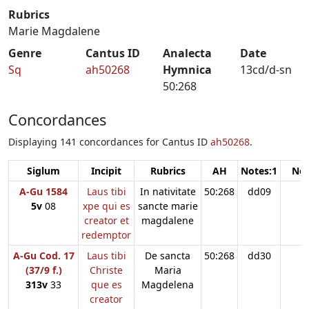
Rubrics
Marie Magdalene
Genre
Cantus ID
Analecta
Date
Sq
ah50268
Hymnica
13cd/d-sn
50:268
Concordances
Displaying 141 concordances for Cantus ID
ah50268
.
Siglum
Incipit
Rubrics
AH
Notes:1
Not
A-Gu 1584
Laus tibi
In nativitate
50:268
dd09
5v
08
xpe qui es
sancte marie
creator et
magdalene
redemptor
A-Gu Cod. 17
Laus tibi
De sancta
50:268
dd30
(37/9 f.)
Christe
Maria
313v
33
que es
Magdelena
creator