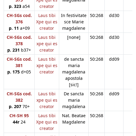
p. 323
a54
creator
CH-SGs cod.
Laus tibi
In festivitate
50:268
dd30
376
Xpe qui es
sce Marie
p. 11
a+09
creator
magdalene
CH-SGs cod.
Laus tibi
[none]
50:268
dd30
378
xpe qui es
p. 231
b37+
creator
CH-SGs cod.
Laus tibi
de sancta
50:268
dd09
381
xpe qui es
maria
p. 175
d+05
creator
magdalena
apostola
[sic!]
CH-SGs cod.
Laus tibi
De sancta
50:268
dd09
382
xpe qui es
maria
p. 207
70+
creator
magdalena
CH-SH 95
Laus tibi
Nat. Beatae
50:268
44r
24
Xpe qui es
Magdalene
creator