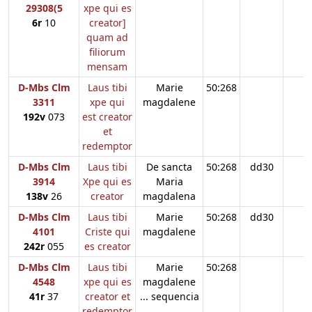
29308(5
xpe qui es
6r
10
creator]
quam ad
filiorum
mensam
D-Mbs Clm
Laus tibi
Marie
50:268
3311
xpe qui
magdalene
192v
073
est creator
et
redemptor
D-Mbs Clm
Laus tibi
De sancta
50:268
dd30
3914
Xpe qui es
Maria
138v
26
creator
magdalena
D-Mbs Clm
Laus tibi
Marie
50:268
dd30
4101
Criste qui
magdalene
242r
055
es creator
D-Mbs Clm
Laus tibi
Marie
50:268
4548
xpe qui es
magdalene
41r
37
creator et
... sequencia
redemptor