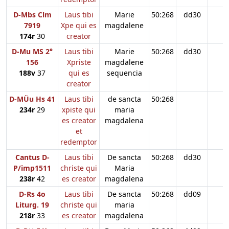
D-Mbs Clm
Laus tibi
Marie
50:268
dd30
7919
Xpe qui es
magdalene
174r
30
creator
D-Mu MS 2°
Laus tibi
Marie
50:268
dd30
156
Xpriste
magdalene
188v
37
qui es
sequencia
creator
D-MÜu Hs 41
Laus tibi
de sancta
50:268
234r
29
xpiste qui
maria
es creator
magdalena
et
redemptor
Cantus D-
Laus tibi
De sancta
50:268
dd30
P/imp1511
christe qui
Maria
238r
42
es creator
magdalena
D-Rs 4o
Laus tibi
De sancta
50:268
dd09
Liturg. 19
christe qui
maria
218r
33
es creator
magdalena