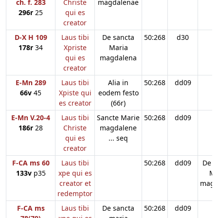
ch. f. 283
Christe
magdalenae
296r
25
qui es
creator
D-X H 109
Laus tibi
De sancta
50:268
d30
178r
34
Xpriste
Maria
qui es
magdalena
creator
E-Mn 289
Laus tibi
Alia in
50:268
dd09
66v
45
Xpiste qui
eodem festo
es creator
(66r)
E-Mn V.20-4
Laus tibi
Sancte Marie
50:268
dd09
186r
28
Christe
magdalene
qui es
... seq
creator
F-CA ms 60
Laus tibi
50:268
dd09
De s
133v
p35
xpe qui es
Ma
creator et
magd
redemptor
F-CA ms
Laus tibi
De sancta
50:268
dd09