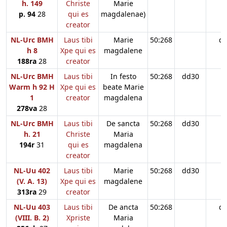
h. 149
Christe
Marie
p. 94
28
qui es
magdalenae)
creator
NL-Urc BMH
Laus tibi
Marie
50:268
d
h 8
Xpe qui es
magdalene
188ra
28
creator
NL-Urc BMH
Laus tibi
In festo
50:268
dd30
Warm h 92 H
Xpe qui es
beate Marie
1
creator
magdalena
278va
28
NL-Urc BMH
Laus tibi
De sancta
50:268
dd30
h. 21
Christe
Maria
194r
31
qui es
magdalena
creator
NL-Uu 402
Laus tibi
Marie
50:268
dd30
(V. A. 13)
Xpe qui es
magdalene
313ra
29
creator
NL-Uu 403
Laus tibi
De ancta
50:268
d
(VIII. B. 2)
Xpriste
Maria