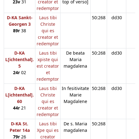
23v
31
creator et
top of verso]
redemptor
D-KA Sankt-
Laus tibi
50:268
dd30
Georgen 3
Christe
89r
38
qui es
creator et
redemptor
D-KA
Laus tibi
De beata
50:268
dd30
L[ichtenthal].
xpiste qui
Maria
5
est creator
magdalena
24r
02
et
redemptor
D-KA
Laus tibi
In fesitivitate
50:268
dd30
L[ichtenthal].
Christe
Marie
60
qui es
Magdalene
44r
21
creator et
redemptor
D-KA St.
Laus tibi
De s. Maria
50:268
Peter 14a
Xpe qui es
magdalena
79r
26
creator