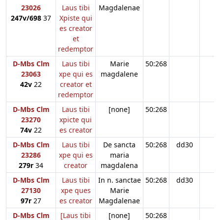
23026
Laus tibi
Magdalenae
247v/698
37
Xpiste qui
es creator
et
redemptor
D-Mbs Clm
Laus tibi
Marie
50:268
23063
xpe qui es
magdalene
42v
22
creator et
redemptor
D-Mbs Clm
Laus tibi
[none]
50:268
23270
xpicte qui
74v
22
es creator
D-Mbs Clm
Laus tibi
De sancta
50:268
dd30
23286
xpe qui es
maria
279r
34
creator
magdalena
D-Mbs Clm
Laus tibi
In n. sanctae
50:268
dd30
27130
xpe ques
Marie
97r
27
es creator
Magdalenae
D-Mbs Clm
[Laus tibi
[none]
50:268