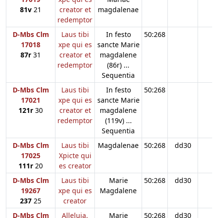
81v
21
creator et
magdalenae
redemptor
D-Mbs Clm
Laus tibi
In festo
50:268
17018
xpe qui es
sancte Marie
87r
31
creator et
magdalene
redemptor
(86r) ...
Sequentia
D-Mbs Clm
Laus tibi
In festo
50:268
17021
xpe qui es
sancte Marie
121r
30
creator et
magdalene
redemptor
(119v) ...
Sequentia
D-Mbs Clm
Laus tibi
Magdalenae
50:268
dd30
17025
Xpicte qui
111r
20
es creator
D-Mbs Clm
Laus tibi
Marie
50:268
dd30
19267
xpe qui es
Magdalene
237
25
creator
D-Mbs Clm
Alleluia.
Marie
50:268
dd30