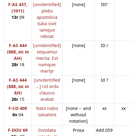
F-AS 437,
[unidentified]
[none]
ID?
(1011)
plebs
13r
09
apostolica
tuba sivit
iamque
reboat
F-AS 444
[unidentified]
[none]
ID /
(888, sic in
sequamur
AH)
merita. Est
28r
18
namque
martyr
F-AS 444
[unidentified
[none]
Id ?
(888, sic in
...] rid ordo
AH)
clausus
26r
15
orabat
F-CO 409
Nato nobis
[none -- and
xx
xx
6v
04
salvatore
without
notation]
F-DOU 69
Inviolata
Prosa
Add.059