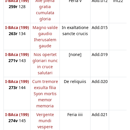
I-BAca (199)
Ave plena
Feria v
Add.012
int22
259r
128
gratia
cumulata
gloria
I-BAca (199)
Magno valde
In exaltatione
Add.015
263r
134
gaudio
sancte crucis
Iherusalem
gaude
I-BAca (199)
Nos opertet
[none]
Add.019
271v
143
gloriari nunc
in cruce
salutari
I-BAca (199)
Cum tremore
De reliquiis
Add.020
273r
144
exsulta filia
Syon mortis
memor
memoria
I-BAca (199)
Vergente
Feria iiii
Add.021
274v
145
mundi
vespere