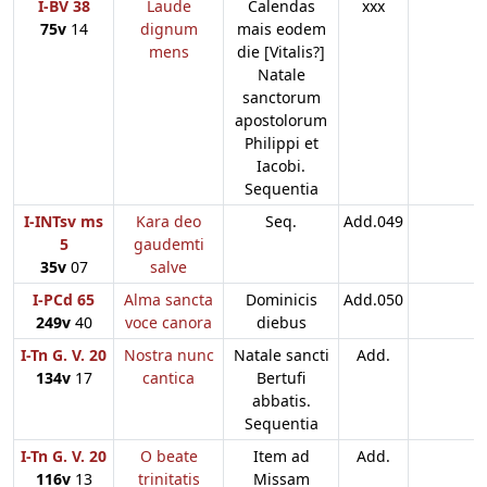
I-BV 38
Laude
Calendas
xxx
75v
14
dignum
mais eodem
mens
die [Vitalis?]
Natale
sanctorum
apostolorum
Philippi et
Iacobi.
Sequentia
I-INTsv ms
Kara deo
Seq.
Add.049
5
gaudemti
35v
07
salve
I-PCd 65
Alma sancta
Dominicis
Add.050
249v
40
voce canora
diebus
I-Tn G. V. 20
Nostra nunc
Natale sancti
Add.
134v
17
cantica
Bertufi
abbatis.
Sequentia
I-Tn G. V. 20
O beate
Item ad
Add.
116v
13
trinitatis
Missam