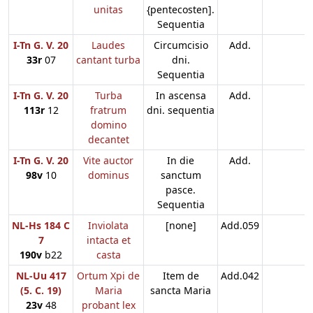
unitas
{pentecosten].
Sequentia
I-Tn G. V. 20
Laudes
Circumcisio
Add.
33r
07
cantant turba
dni.
Sequentia
I-Tn G. V. 20
Turba
In ascensa
Add.
113r
12
fratrum
dni. sequentia
domino
decantet
I-Tn G. V. 20
Vite auctor
In die
Add.
98v
10
dominus
sanctum
pasce.
Sequentia
NL-Hs 184 C
Inviolata
[none]
Add.059
7
intacta et
190v
b22
casta
NL-Uu 417
Ortum Xpi de
Item de
Add.042
(5. C. 19)
Maria
sancta Maria
23v
48
probant lex