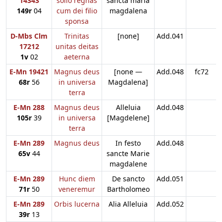
14343
solio regnas
sancta maria
149r
04
cum dei filio
magdalena
sponsa
D-Mbs Clm
Trinitas
[none]
Add.041
17212
unitas deitas
1v
02
aeterna
E-Mn 19421
Magnus deus
[none —
Add.048
fc72
68r
56
in universa
Magdalena]
terra
E-Mn 288
Magnus deus
Alleluia
Add.048
105r
39
in universa
[Magdelene]
terra
E-Mn 289
Magnus deus
In festo
Add.048
65v
44
sancte Marie
magdalene
E-Mn 289
Hunc diem
De sancto
Add.051
71r
50
veneremur
Bartholomeo
E-Mn 289
Orbis lucerna
Alia Alleluia
Add.052
39r
13