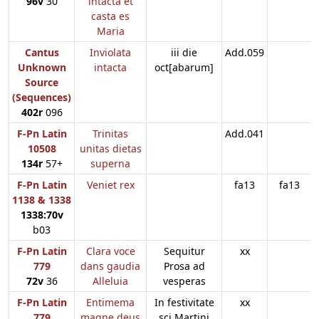
96v
30
intacta et
casta es
Maria
Cantus
Inviolata
iii die
Add.059
Unknown
intacta
oct[abarum]
Source
(Sequences)
402r
096
F-Pn Latin
Trinitas
Add.041
10508
unitas dietas
134r
57+
superna
F-Pn Latin
Veniet rex
fa13
fa13
1138 & 1338
1338:70v
b03
F-Pn Latin
Clara voce
Sequitur
xx
779
dans gaudia
Prosa ad
72v
36
Alleluia
vesperas
F-Pn Latin
Entimema
In festivitate
xx
779
magne deus
sci Martini