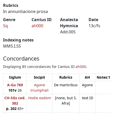
Rubrics
In annuntiacione prosa
Genre
Cantus ID
Analecta
Date
Sq
ah000
Hymnica
13c/fs
Add.005
Indexing notes
MMS.I.55
Concordances
Displaying 85 concordances for Cantus ID
ah000
.
Siglum
Incipit
Rubrics
AH
Notes:1
A-Gu 769
Agone
De martiribus
Agone
101v
26
triumphali
CH-SGs cod.
Hodie eadem
[none, but S.
text ID
382
Afra]
p. 202
65+