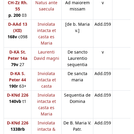
CH-Zz Rh.
Natus ante
Ad maiorem
v
55
saecula
missam
p. 200
03
D-AAd 13
Inviolata
[de b. Maria
Add.059
(XII)
intacta et
v.]
168v
c098
casta es
Maria
D-KA St.
Laurenti
De sancto
v
Peter 14a
David magni
Laurentio
79v
27
sequentia
D-KA S.
Inviolata
De sancta
Add.059
Peter 44
intacta et
maria
190r
63+
casta
D-KNd 226
Inviolata
Sequentia de
Add.059
140vb
t1
intacta et
Domina
casta es
Maria
D-KNd 226
Inviolata
De B. Maria V.
Add.059
133Brb
intacta &
Patr.