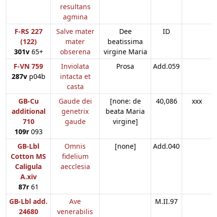
resultans
agmina
F-RS 227
Salve mater
Dee
ID
(122)
mater
beatissima
301v
65+
obserena
virgine Maria
F-VN 759
Inviolata
Prosa
Add.059
287v
p04b
intacta et
casta
GB-Cu
Gaude dei
[none: de
40,086
xxx
additional
genetrix
beata Maria
710
gaude
virgine]
109r
093
GB-Lbl
Omnis
[none]
Add.040
Cotton MS
fidelium
Caligula
aecclesia
A.xiv
87r
61
GB-Lbl add.
Ave
M.II.97
24680
venerabilis