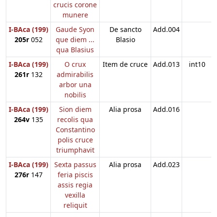
crucis corone
munere
I-BAca (199)
Gaude Syon
De sancto
Add.004
205r
052
que diem ...
Blasio
qua Blasius
I-BAca (199)
O crux
Item de cruce
Add.013
int10
261r
132
admirabilis
arbor una
nobilis
I-BAca (199)
Sion diem
Alia prosa
Add.016
264v
135
recolis qua
Constantino
polis cruce
triumphavit
I-BAca (199)
Sexta passus
Alia prosa
Add.023
276r
147
feria piscis
assis regia
vexilla
reliquit