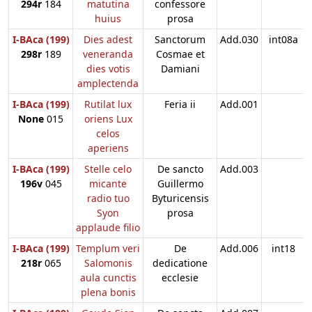
294r
184
matutina
confessore
huius
prosa
I-BAca (199)
Dies adest
Sanctorum
Add.030
int08a
298r
189
veneranda
Cosmae et
dies votis
Damiani
amplectenda
I-BAca (199)
Rutilat lux
Feria ii
Add.001
None
015
oriens Lux
celos
aperiens
I-BAca (199)
Stelle celo
De sancto
Add.003
196v
045
micante
Guillermo
radio tuo
Byturicensis
Syon
prosa
applaude filio
I-BAca (199)
Templum veri
De
Add.006
int18
218r
065
Salomonis
dedicatione
aula cunctis
ecclesie
plena bonis