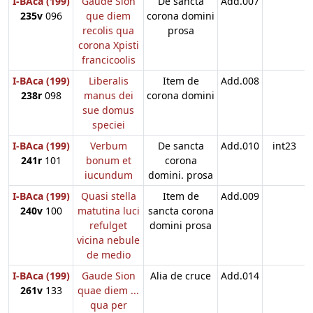
I-BAca (199)
Gaude Sion
De sancta
Add.007
235v
096
que diem
corona domini
recolis qua
prosa
corona Xpisti
francicoolis
I-BAca (199)
Liberalis
Item de
Add.008
238r
098
manus dei
corona domini
sue domus
speciei
I-BAca (199)
Verbum
De sancta
Add.010
int23
241r
101
bonum et
corona
iucundum
domini. prosa
I-BAca (199)
Quasi stella
Item de
Add.009
240v
100
matutina luci
sancta corona
refulget
domini prosa
vicina nebule
de medio
I-BAca (199)
Gaude Sion
Alia de cruce
Add.014
261v
133
quae diem ...
qua per