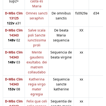
sup2+
casta es
Maria
D-Mbs Clm
Omnes sancti
De omnibus
fs0929a
d34
13125
seraphin
sanctis
122v
a31
D-Mbs Clm
Salve scala
De beata
XX
14343
poli Sancte
Maria
148v
02
iunctissima
sequencia
proli
D-Mbs Clm
Mente
Sequencia de
xx
14343
gaudens
beata virgine
148v
03
exultabo. dei
matrem
collaudabo
D-Mbs Clm
Katherina
Sequencia
xx
14343
regia virgo
sancte
153v
08
mater
katherine
egregia
D-Mbs Clm
Felix que celi
Sequentia de
xx