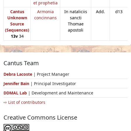
et prophetia
Cantus
Armonia
In nataliciis
Add.
d13
Unknown
concinnans
sancti
Source
Thomae
(Sequences)
apostoli
13v
34
Cantus Team
Debra Lacoste
| Project Manager
Jennifer Bain
| Principal Investigator
DDMAL Lab
| Development and Maintenance
⇨ List of contributors
Creative Commons License