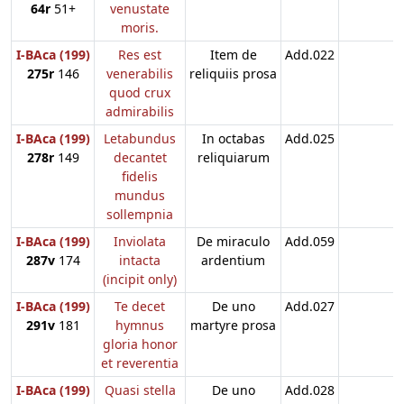
64r
51+
venustate
moris.
I-BAca (199)
Res est
Item de
Add.022
275r
146
venerabilis
reliquiis prosa
quod crux
admirabilis
I-BAca (199)
Letabundus
In octabas
Add.025
278r
149
decantet
reliquiarum
fidelis
mundus
sollempnia
I-BAca (199)
Inviolata
De miraculo
Add.059
287v
174
intacta
ardentium
(incipit only)
I-BAca (199)
Te decet
De uno
Add.027
291v
181
hymnus
martyre prosa
gloria honor
et reverentia
I-BAca (199)
Quasi stella
De uno
Add.028