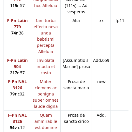
115r
57
hoc Alleluia
(111v) ... Ad
vesperas
F-Pn Latin
Iam turba
Alia
xx
fp11
779
effecta nova
74r
38
unda
babtismi
percepta
Alleluia
F-Pn Latin
Inviolata
[Assumptio s.
Add.059
904
intacta et
Mariae] prosa
217r
57
casta
F-Pn NAL
Mater
Prosa de
new
3126
clemens ac
sancta maria
79r
c02
benigna
super omnes
laude digna
F-Pn NAL
Quam
Prosa de
Add.
3126
ammirabile
sancto cirico
94v
c12
est domine