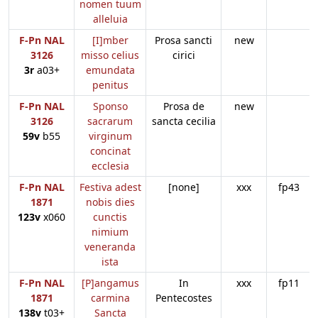
nomen tuum
alleluia
F-Pn NAL
[I]mber
Prosa sancti
new
3126
misso celius
cirici
3r
a03+
emundata
penitus
F-Pn NAL
Sponso
Prosa de
new
3126
sacrarum
sancta cecilia
59v
b55
virginum
concinat
ecclesia
F-Pn NAL
Festiva adest
[none]
xxx
fp43
1871
nobis dies
123v
x060
cunctis
nimium
veneranda
ista
F-Pn NAL
[P]angamus
In
xxx
fp11
1871
carmina
Pentecostes
138v
t03+
Sancta