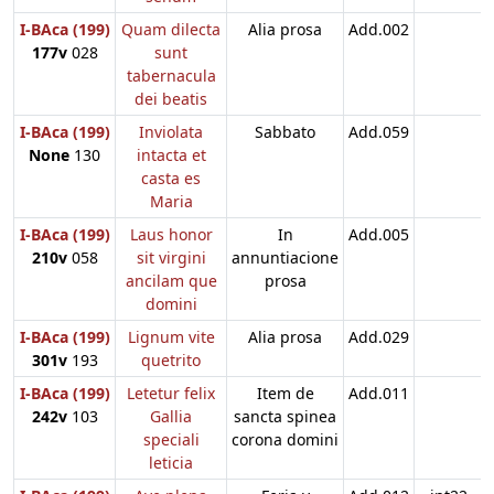
I-BAca (199)
Quam dilecta
Alia prosa
Add.002
177v
028
sunt
tabernacula
dei beatis
I-BAca (199)
Inviolata
Sabbato
Add.059
None
130
intacta et
casta es
Maria
I-BAca (199)
Laus honor
In
Add.005
210v
058
sit virgini
annuntiacione
ancilam que
prosa
domini
I-BAca (199)
Lignum vite
Alia prosa
Add.029
301v
193
quetrito
I-BAca (199)
Letetur felix
Item de
Add.011
242v
103
Gallia
sancta spinea
speciali
corona domini
leticia