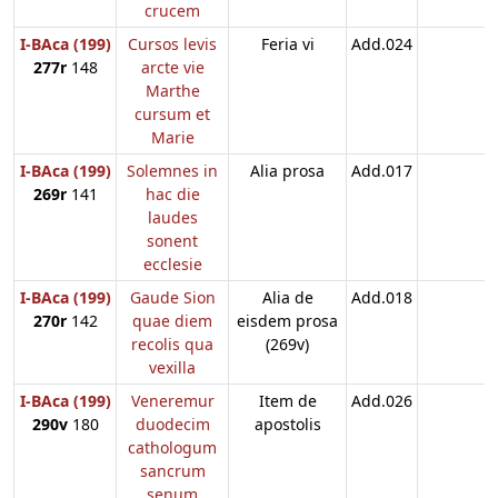
crucem
I-BAca (199)
Cursos levis
Feria vi
Add.024
277r
148
arcte vie
Marthe
cursum et
Marie
I-BAca (199)
Solemnes in
Alia prosa
Add.017
269r
141
hac die
laudes
sonent
ecclesie
I-BAca (199)
Gaude Sion
Alia de
Add.018
270r
142
quae diem
eisdem prosa
recolis qua
(269v)
vexilla
I-BAca (199)
Veneremur
Item de
Add.026
290v
180
duodecim
apostolis
cathologum
sancrum
senum