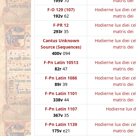
195v
70
matris dei
F-O 129 (107)
Hodierne lux diei ce
192v
62
matris dei
F-PR 12
Hodierne lux diei ce
293r
35
matris dei
Cantus Unknown
Hodierne lux diei ce
Source (Sequences)
matris dei
400v
094
F-Pn Latin 10513
Hodierne lux diei ce
82r
47
matris dei
F-Pn Latin 1086
Hodierne lux diei ce
89r
39
matris dei
F-Pn Latin 1101
Hodierne lux diei ce
338v
44
matris dei
F-Pn Latin 1107
Hodierne lux d
367v
35
F-Pn Latin 1139
Hodierne lux diei ce
175v
e21
matris dei