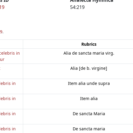
19
54:219
9
.
Rubrics
celebris in
Alia de sancta maria virg.
tur
x
Alia [de b. virgine]
lebris in
Item alia unde supra
lebris in
Item alia
lebris in
De sancta Maria
lebris in
De sancta maria