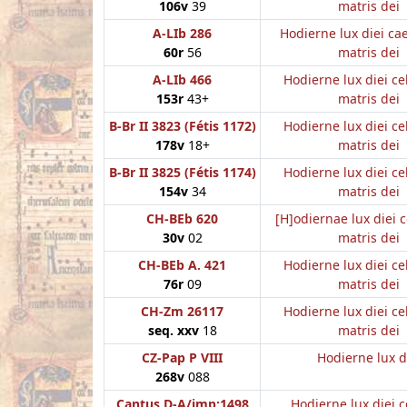
106v
39
matris dei
A-LIb 286
Hodierne lux diei cae
60r
56
matris dei
A-LIb 466
Hodierne lux diei ce
153r
43+
matris dei
B-Br II 3823 (Fétis 1172)
Hodierne lux diei ce
178v
18+
matris dei
B-Br II 3825 (Fétis 1174)
Hodierne lux diei ce
154v
34
matris dei
CH-BEb 620
[H]odiernae lux diei c
30v
02
matris dei
CH-BEb A. 421
Hodierne lux diei ce
76r
09
matris dei
CH-Zm 26117
Hodierne lux diei ce
seq. xxv
18
matris dei
CZ-Pap P VIII
Hodierne lux d
268v
088
Cantus D-A/imp:1498
Hodierne lux diei c