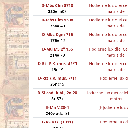
D-Mbs Clm 8710
Hodierne lux diei ce
380v
m02
matris dei
D-Mbs Clm 9508
Hodierne lux diei ce
254v
40
matris dei
D-Mbs Cgm 716
Hodierne lux diei ce
176v
42
matris dei
D-Mu MS 2° 156
Hodierne lux diei Ce
214v
79
matris dei
D-Rtt F.K. mus. 42/II
Hodierne lux diei ce
15r
19
matris dei
D-Rtt F.K. mus. 7/11
Hodierne lux d
35r
c15
D-Sl cod. bibl., 2o 20
Hodierne lux diei cele
5r
57+
matris
E-Mn V.20-4
[H]odierne lux 
240v
add.54
F-AS 437, (1011)
Hodierne lux d
25r
33