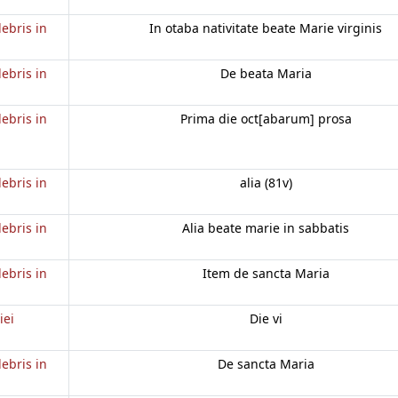
lebris in
In otaba nativitate beate Marie virginis
lebris in
De beata Maria
lebris in
Prima die oct[abarum] prosa
lebris in
alia (81v)
lebris in
Alia beate marie in sabbatis
lebris in
Item de sancta Maria
iei
Die vi
lebris in
De sancta Maria