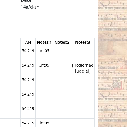
14a/d-sn
AH
Notes:1
Notes:2
Notes:3
54:219
int05
54:219
Int05
[Hodiernae
lux diei]
54:219
54:219
54:219
54:219
int05