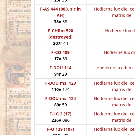
F-AS 444 (888, sic in
Hodierne lux diei ce
AH)
matris dei
38v
38
F-CHRm 520
Hodierne lux d
(destroyed)
307r
44
F-CO 409
Hodierne lux di
17v
39
F-DOU 114
Hodierne lux diei c
91r
29
F-DOU ms. 123
Hodierne lux diei ce
110v
174
matris dei
F-DOU ms. 124
Hodierne lux diei ce
89r
59
matris dei
F-LG 2 (17)
Hodierne lux diei ce
236v
086
matris dei
F-O 129 (107)
Hodierne lux diei ce