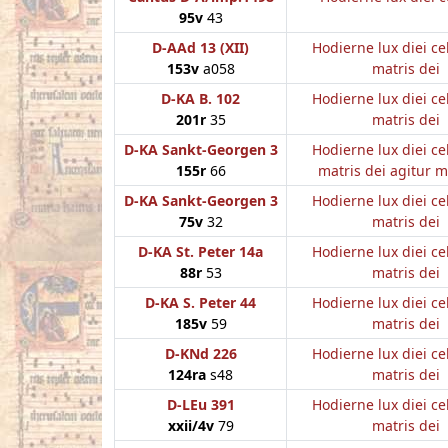
95v
43
D-AAd 13 (XII)
Hodierne lux diei ce
153v
a058
matris dei
D-KA B. 102
Hodierne lux diei ce
201r
35
matris dei
D-KA Sankt-Georgen 3
Hodierne lux diei ce
155r
66
matris dei agitur 
D-KA Sankt-Georgen 3
Hodierne lux diei ce
75v
32
matris dei
D-KA St. Peter 14a
Hodierne lux diei ce
88r
53
matris dei
D-KA S. Peter 44
Hodierne lux diei ce
185v
59
matris dei
D-KNd 226
Hodierne lux diei ce
124ra
s48
matris dei
D-LEu 391
Hodierne lux diei ce
xxii/4v
79
matris dei