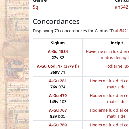
Sq
ah542
Concordances
Displaying 79 concordances for Cantus ID
ah5421
Siglum
Incipit
A-Gu 1584
Hovierne (sic) lux diei 
27v
32
matris dei agi
A-Gu Cod. 17 (37/9 f.)
Hodierne lu
369v
71
A-Gu 281
Hodierne lux diei ce
76v
074
matris dei
A-Gu 479
Hodierne lux diei ce
149v
103
matris dei
A-Gu 767
Hodierne lux diei ce
83v
b05
matris dei
A-Gu 769
Hodierne lux diei ce