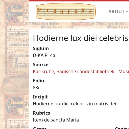
ABOUT
Hodierne lux diei celebris
Siglum
D-KA P14a
Source
Karlsruhe, Badische Landesbibliothek - Mus
Folio
88r
Incipit
Hodierne lux diei celebris in matris dei
Rubrics
Item de sancta Maria
Genre
Cantu