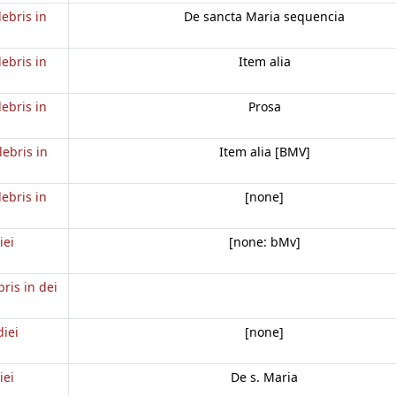
lebris in
De sancta Maria sequencia
lebris in
Item alia
lebris in
Prosa
lebris in
Item alia [BMV]
lebris in
[none]
iei
[none: bMv]
bris in dei
diei
[none]
iei
De s. Maria