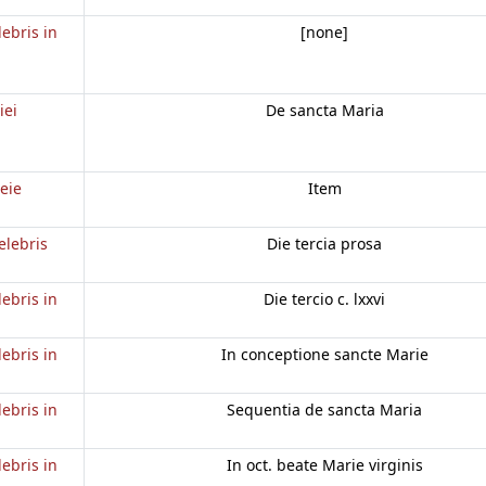
lebris in
[none]
iei
De sancta Maria
eie
Item
elebris
Die tercia prosa
lebris in
Die tercio c. lxxvi
lebris in
In conceptione sancte Marie
lebris in
Sequentia de sancta Maria
lebris in
In oct. beate Marie virginis