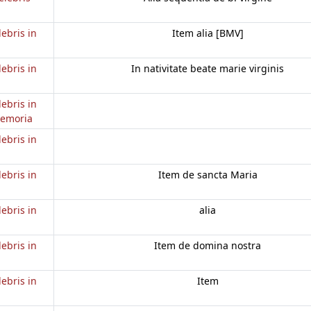
lebris in
Item alia [BMV]
lebris in
In nativitate beate marie virginis
lebris in
memoria
lebris in
lebris in
Item de sancta Maria
lebris in
alia
lebris in
Item de domina nostra
lebris in
Item