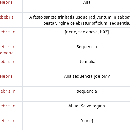
elebris
Alia
ebebris
A festo sancte trinitatis usque [ad]ventum in sabbat
beata virgine celebratur officium. sequentia
lebris in
[none, see above, b02]
lebris in
Sequencia
memoria
lebris in
Item alia
elebris
Alia sequencia [de bMv
lebris in
sequencia
lebris in
Aliud. Salve regina
lebris in
[none]