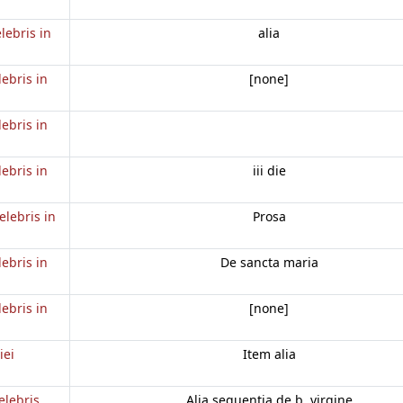
lebris in
alia
lebris in
[none]
lebris in
lebris in
iii die
elebris in
Prosa
lebris in
De sancta maria
lebris in
[none]
iei
Item alia
elebris
Alia sequentia de b. virgine