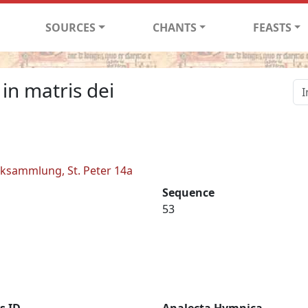
SOURCES
CHANTS
FEASTS
 in matris dei
iksammlung, St. Peter 14a
Sequence
53
s ID
Analecta Hymnica