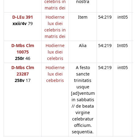
celebris in
nostra
matris dei
D-LEu 391
Hodierne
Item
54:219
int05
xxii/4v
79
lux diei
celebris in
matris dei
D-Mbs Clm
Hodierne
Alia
54:219
Int05
10075
lux diei
250r
46
celebris
D-Mbs Clm
Hodierne
A festo
54:219
int05
23287
lux diei
sancte
258v
17
cebebris
trinitatis
usque
[ad]ventum
in sabbatis
// de beata
virgine
celebratur
officium.
sequentia.