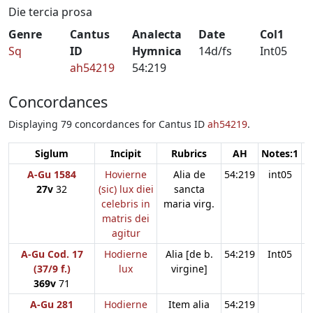
Die tercia prosa
Genre
Cantus
Analecta
Date
Col1
Sq
ID
Hymnica
14d/fs
Int05
ah54219
54:219
Concordances
Displaying 79 concordances for Cantus ID
ah54219
.
Siglum
Incipit
Rubrics
AH
Notes:1
N
A-Gu 1584
Hovierne
Alia de
54:219
int05
27v
32
(sic) lux diei
sancta
celebris in
maria virg.
matris dei
agitur
A-Gu Cod. 17
Hodierne
Alia [de b.
54:219
Int05
(37/9 f.)
lux
virgine]
369v
71
A-Gu 281
Hodierne
Item alia
54:219