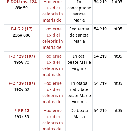
F-DOU ms. 124
Hodierne
In
54:219
Int05
89r
59
lux diei
conceptione
celebris in
sancte
matris dei
Marie
F-LG 2 (17)
Hodierne
Sequentia
54:219
int05
236v
086
lux diei
de sancta
celebris in
Maria
matris dei
F-O 129 (107)
Hodierne
In oct.
54:219
int05
195v
70
lux diei
beate Marie
celebris in
virginis
matris dei
F-O 129 (107)
Hodierne
In otaba
54:219
int05
192v
62
lux diei
nativitate
celebris in
beate Marie
matris dei
virginis
F-PR 12
Hodierne
De beata
54:219
int05
293r
35
lux diei
Maria
celebris in
matris dei