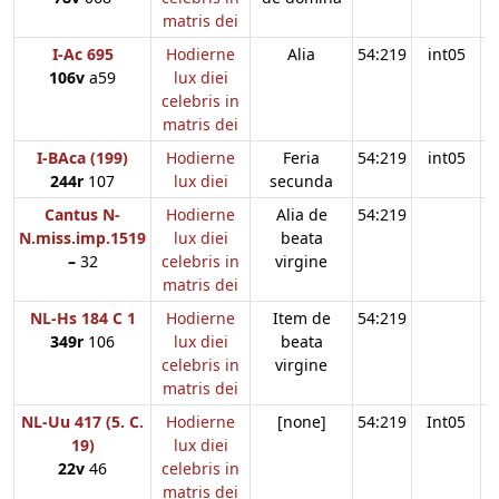
matris dei
I-Ac 695
Hodierne
Alia
54:219
int05
106v
a59
lux diei
celebris in
matris dei
I-BAca (199)
Hodierne
Feria
54:219
int05
244r
107
lux diei
secunda
Cantus N-
Hodierne
Alia de
54:219
N.miss.imp.1519
lux diei
beata
–
32
celebris in
virgine
matris dei
NL-Hs 184 C 1
Hodierne
Item de
54:219
349r
106
lux diei
beata
celebris in
virgine
matris dei
NL-Uu 417 (5. C.
Hodierne
[none]
54:219
Int05
19)
lux diei
22v
46
celebris in
matris dei