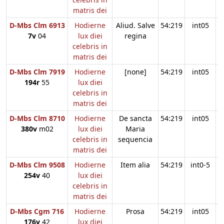
matris dei
D-Mbs Clm 6913
Hodierne
Aliud. Salve
54:219
int05
7v
04
lux diei
regina
celebris in
matris dei
D-Mbs Clm 7919
Hodierne
[none]
54:219
int05
194r
55
lux diei
celebris in
matris dei
D-Mbs Clm 8710
Hodierne
De sancta
54:219
int05
380v
m02
lux diei
Maria
celebris in
sequencia
matris dei
D-Mbs Clm 9508
Hodierne
Item alia
54:219
int0-5
254v
40
lux diei
celebris in
matris dei
D-Mbs Cgm 716
Hodierne
Prosa
54:219
int05
176v
42
lux diei