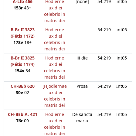
A-LIb 466
Hodierne
[none]
54:219
int05
153r
43+
lux diei
celebris in
matris dei
B-Br II 3823
Hodierne
54:219
int05
(Fétis 1172)
lux diei
178v
18+
celebris in
matris dei
B-Br II 3825
Hodierne
iii die
54:219
int05
(Fétis 1174)
lux diei
154v
34
celebris in
matris dei
CH-BEb 620
[H]odiernae
Prosa
54:219
Int05
30v
02
lux diei
celebris in
matris dei
CH-BEb A. 421
Hodierne
De sancta
54:219
Int05
76r
09
lux diei
maria
celebris in
matris dei