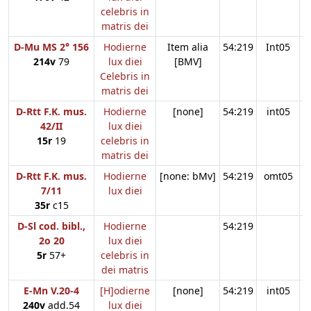
celebris in
matris dei
D-Mu MS 2° 156
Hodierne
Item alia
54:219
Int05
214v
79
lux diei
[BMV]
Celebris in
matris dei
D-Rtt F.K. mus.
Hodierne
[none]
54:219
int05
42/II
lux diei
15r
19
celebris in
matris dei
D-Rtt F.K. mus.
Hodierne
[none: bMv]
54:219
omt05
7/11
lux diei
35r
c15
D-Sl cod. bibl.,
Hodierne
54:219
2o 20
lux diei
5r
57+
celebris in
dei matris
E-Mn V.20-4
[H]odierne
[none]
54:219
int05
240v
add.54
lux diei