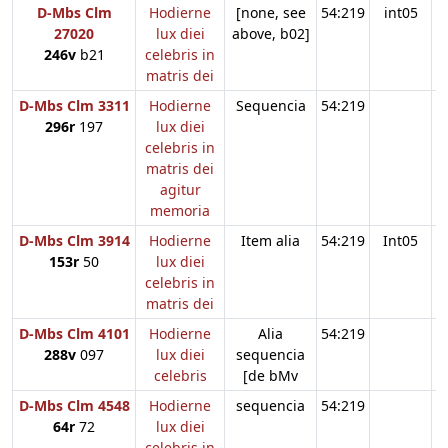
D-Mbs Clm
Hodierne
[none, see
54:219
int05
27020
lux diei
above, b02]
246v
b21
celebris in
matris dei
D-Mbs Clm 3311
Hodierne
Sequencia
54:219
296r
197
lux diei
celebris in
matris dei
agitur
memoria
D-Mbs Clm 3914
Hodierne
Item alia
54:219
Int05
153r
50
lux diei
celebris in
matris dei
D-Mbs Clm 4101
Hodierne
Alia
54:219
288v
097
lux diei
sequencia
celebris
[de bMv
D-Mbs Clm 4548
Hodierne
sequencia
54:219
64r
72
lux diei
celebris in