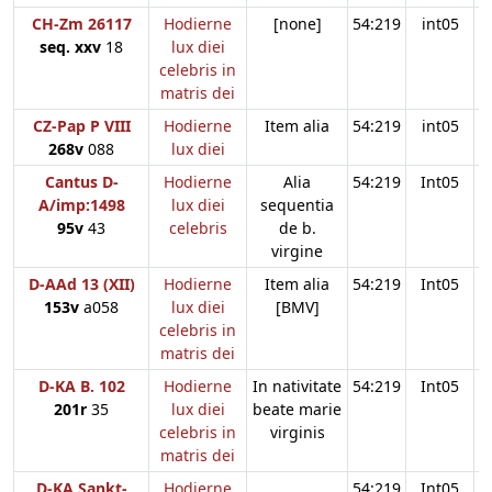
CH-Zm 26117
Hodierne
[none]
54:219
int05
seq. xxv
18
lux diei
celebris in
matris dei
CZ-Pap P VIII
Hodierne
Item alia
54:219
int05
268v
088
lux diei
Cantus D-
Hodierne
Alia
54:219
Int05
A/imp:1498
lux diei
sequentia
95v
43
celebris
de b.
virgine
D-AAd 13 (XII)
Hodierne
Item alia
54:219
Int05
153v
a058
lux diei
[BMV]
celebris in
matris dei
D-KA B. 102
Hodierne
In nativitate
54:219
Int05
201r
35
lux diei
beate marie
celebris in
virginis
matris dei
D-KA Sankt-
Hodierne
54:219
Int05