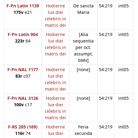
F-Pn Latin 1139
Hodierne
De sancta
54:219
int05
175v
e21
lux diei
Maria
celebris in
matris dei
F-Pn Latin 904
Hodierne
[Alia
54:219
int05
223r
64
lux diei
sequentia
celebris in
per oct.
matris dei
assumpt.
bMv]
F-Pn NAL 1177
Hodierne
[none]
54:219
int05
83r
c07
lux diei
celebris in
matris dei
F-Pn NAL 3126
Hodierne
[none]
54:219
int05
100v
c17
lux diei
celebris in
matris dei
F-RS 285 (169)
Hodierne
Feria
54:219
int05
116r
74
lux diei
secunda