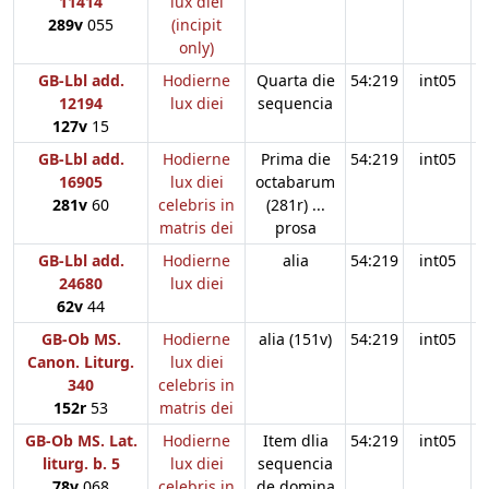
11414
lux diei
289v
055
(incipit
only)
GB-Lbl add.
Hodierne
Quarta die
54:219
int05
12194
lux diei
sequencia
127v
15
GB-Lbl add.
Hodierne
Prima die
54:219
int05
16905
lux diei
octabarum
281v
60
celebris in
(281r) ...
matris dei
prosa
GB-Lbl add.
Hodierne
alia
54:219
int05
24680
lux diei
62v
44
GB-Ob MS.
Hodierne
alia (151v)
54:219
int05
Canon. Liturg.
lux diei
340
celebris in
152r
53
matris dei
GB-Ob MS. Lat.
Hodierne
Item dlia
54:219
int05
liturg. b. 5
lux diei
sequencia
78v
068
celebris in
de domina