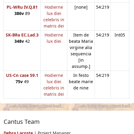
PL-WRu IV.Q.81
Hodierne
[none]
54:219
386v
89
lux diei
celebris in
matris dei
SK-BRa EC.Lad.3
Hodierne
Item de
54:219
Int05
348v
42
lux diei
beata Maria
virgine alia
sequencia
[in
assump.]
US-Cn case 59.1
Hodierne
In festo
54:219
75v
49
lux diei
beate marie
celebris in
de nine
matris dei
Cantus Team
Debra Lacoste
| Project Manager