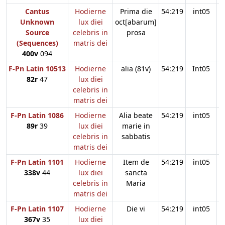
Cantus
Hodierne
Prima die
54:219
int05
Unknown
lux diei
oct[abarum]
Source
celebris in
prosa
(Sequences)
matris dei
400v
094
F-Pn Latin 10513
Hodierne
alia (81v)
54:219
Int05
82r
47
lux diei
celebris in
matris dei
F-Pn Latin 1086
Hodierne
Alia beate
54:219
int05
89r
39
lux diei
marie in
celebris in
sabbatis
matris dei
F-Pn Latin 1101
Hodierne
Item de
54:219
int05
338v
44
lux diei
sancta
celebris in
Maria
matris dei
F-Pn Latin 1107
Hodierne
Die vi
54:219
int05
367v
35
lux diei