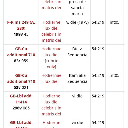
celebris in
prosa de
matris dei
sancta
maria
F-R ms 249 (A.
Hodierne
v. die (197v)
54:219
int05
280)
lux diei
199v
45
celebris in
matris dei
GB-Cu
Hodiernae
Die v.
54:219
additional 710
lux diei
Sequencia
83r
059
[rubric
only]
GB-Cu
Hodiernae
Itam alia
54:219
Int05
additional 710
lux diei
Sequencia
53v
021
GB-Lbl add.
Hodierne
vi die
54:219
11414
lux diei
296v
085
celebris in
matris dei
GB-Lbl add.
Hodierne
vii die
54:219