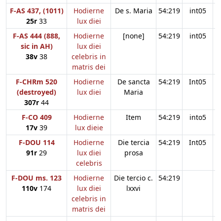
F-AS 437, (1011)
Hodierne
De s. Maria
54:219
int05
25r
33
lux diei
F-AS 444 (888,
Hodierne
[none]
54:219
int05
sic in AH)
lux diei
38v
38
celebris in
matris dei
F-CHRm 520
Hodierne
De sancta
54:219
Int05
(destroyed)
lux diei
Maria
307r
44
F-CO 409
Hodierne
Item
54:219
into5
17v
39
lux dieie
F-DOU 114
Hodierne
Die tercia
54:219
Int05
91r
29
lux diei
prosa
celebris
F-DOU ms. 123
Hodierne
Die tercio c.
54:219
110v
174
lux diei
lxxvi
celebris in
matris dei