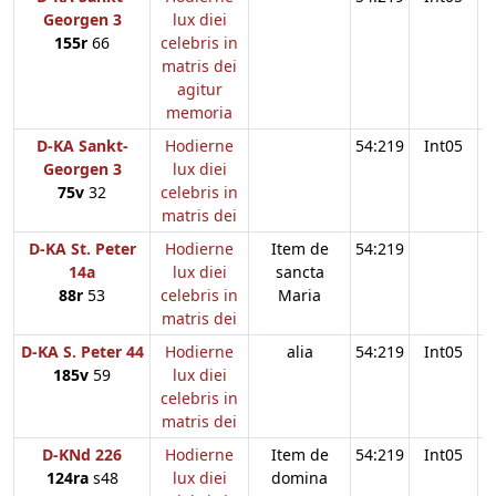
Georgen 3
lux diei
155r
66
celebris in
matris dei
agitur
memoria
D-KA Sankt-
Hodierne
54:219
Int05
Georgen 3
lux diei
75v
32
celebris in
matris dei
D-KA St. Peter
Hodierne
Item de
54:219
14a
lux diei
sancta
88r
53
celebris in
Maria
matris dei
D-KA S. Peter 44
Hodierne
alia
54:219
Int05
185v
59
lux diei
celebris in
matris dei
D-KNd 226
Hodierne
Item de
54:219
Int05
124ra
s48
lux diei
domina