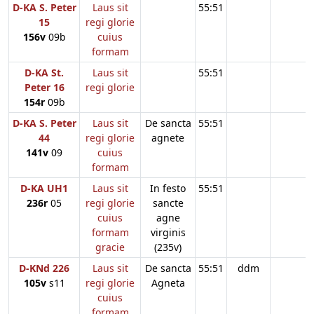
D-KA S. Peter
Laus sit
55:51
15
regi glorie
156v
09b
cuius
formam
D-KA St.
Laus sit
55:51
Peter 16
regi glorie
154r
09b
D-KA S. Peter
Laus sit
De sancta
55:51
44
regi glorie
agnete
141v
09
cuius
formam
D-KA UH1
Laus sit
In festo
55:51
236r
05
regi glorie
sancte
cuius
agne
formam
virginis
gracie
(235v)
D-KNd 226
Laus sit
De sancta
55:51
ddm
105v
s11
regi glorie
Agneta
cuius
formam