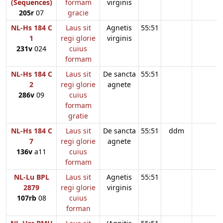
(Sequences)
formam
virginis
205r
07
gracie
NL-Hs 184 C
Laus sit
Agnetis
55:51
1
regi glorie
virginis
231v
024
cuius
formam
NL-Hs 184 C
Laus sit
De sancta
55:51
2
regi glorie
agnete
286v
09
cuius
formam
gratie
NL-Hs 184 C
Laus sit
De sancta
55:51
ddm
7
regi glorie
agnete
136v
a11
cuius
formam
NL-Lu BPL
Laus sit
Agnetis
55:51
2879
regi glorie
virginis
107rb
08
cuius
forman