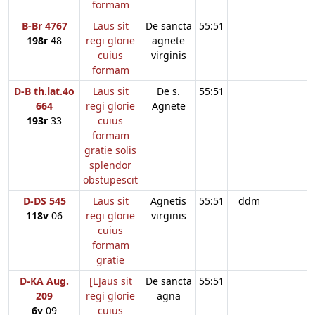
formam
B-Br 4767
Laus sit
De sancta
55:51
198r
48
regi glorie
agnete
cuius
virginis
formam
D-B th.lat.4o
Laus sit
De s.
55:51
664
regi glorie
Agnete
193r
33
cuius
formam
gratie solis
splendor
obstupescit
D-DS 545
Laus sit
Agnetis
55:51
ddm
118v
06
regi glorie
virginis
cuius
formam
gratie
D-KA Aug.
[L]aus sit
De sancta
55:51
209
regi glorie
agna
6v
09
cuius