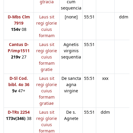
gtracia
cum
sequencia
D-Mbs Clm
Laus sit
[none]
55:51
ddm
7919
regi glorie
154v
08
cuius
formam
Cantus D-
Laus sit
Agnetis
55:51
P/imp1511
regi glorie
virginis
219v
27
cuius
sequentia
formam
gratie
D-Sl Cod.
Laus sit
De sancta
55:51
xxx
bibl. 4o 36
regi glorie
agna
5v
47+
cuius
virgine
formam
gratiae
D-TRs 2254
Laus sit
De s.
55:51
ddm
173v(346)
38
regi glorie
Agnete
cuius
formam