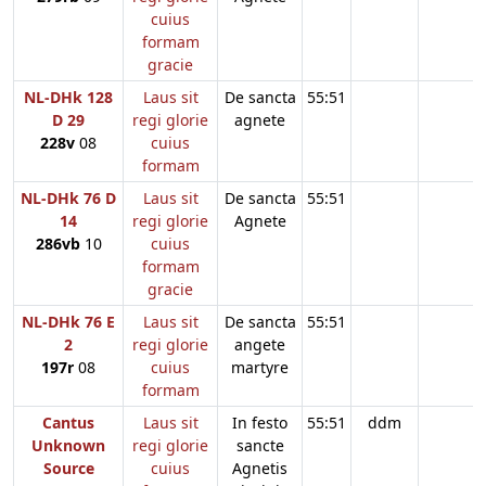
cuius
formam
gracie
NL-DHk 128
Laus sit
De sancta
55:51
D 29
regi glorie
agnete
228v
08
cuius
formam
NL-DHk 76 D
Laus sit
De sancta
55:51
14
regi glorie
Agnete
286vb
10
cuius
formam
gracie
NL-DHk 76 E
Laus sit
De sancta
55:51
2
regi glorie
angete
197r
08
cuius
martyre
formam
Cantus
Laus sit
In festo
55:51
ddm
Unknown
regi glorie
sancte
Source
cuius
Agnetis