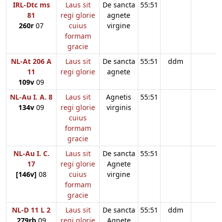
IRL-Dtc ms
Laus sit
De sancta
55:51
81
regi glorie
agnete
260r
07
cuius
virgine
formam
gracie
NL-At 206 A
Laus sit
De sancta
55:51
ddm
11
regi glorie
agnete
109v
09
NL-Au I. A. 8
Laus sit
Agnetis
55:51
134v
09
regi glorie
virginis
cuius
formam
gracie
NL-Au I. C.
Laus sit
De sancta
55:51
17
regi glorie
Agnete
[146v]
08
cuius
virgine
formam
gracie
NL-D 11 L 2
Laus sit
De sancta
55:51
ddm
279rb
09
regi glorie
Agnete