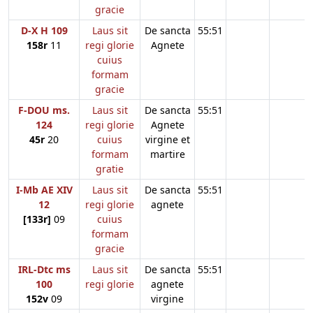
gracie
D-X H 109
Laus sit
De sancta
55:51
158r
11
regi glorie
Agnete
cuius
formam
gracie
F-DOU ms.
Laus sit
De sancta
55:51
124
regi glorie
Agnete
45r
20
cuius
virgine et
formam
martire
gratie
I-Mb AE XIV
Laus sit
De sancta
55:51
12
regi glorie
agnete
[133r]
09
cuius
formam
gracie
IRL-Dtc ms
Laus sit
De sancta
55:51
100
regi glorie
agnete
152v
09
virgine