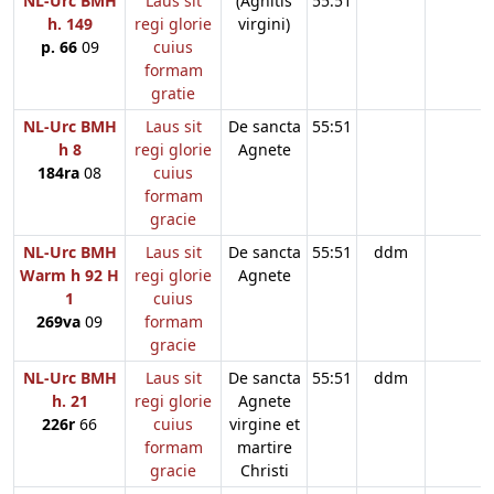
NL-Urc BMH
Laus sit
(Agnitis
55:51
h. 149
regi glorie
virgini)
p. 66
09
cuius
formam
gratie
NL-Urc BMH
Laus sit
De sancta
55:51
h 8
regi glorie
Agnete
184ra
08
cuius
formam
gracie
NL-Urc BMH
Laus sit
De sancta
55:51
ddm
Warm h 92 H
regi glorie
Agnete
1
cuius
269va
09
formam
gracie
NL-Urc BMH
Laus sit
De sancta
55:51
ddm
h. 21
regi glorie
Agnete
226r
66
cuius
virgine et
formam
martire
gracie
Christi