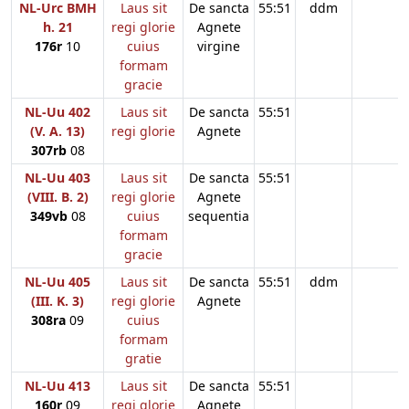
NL-Urc BMH
Laus sit
De sancta
55:51
ddm
h. 21
regi glorie
Agnete
176r
10
cuius
virgine
formam
gracie
NL-Uu 402
Laus sit
De sancta
55:51
(V. A. 13)
regi glorie
Agnete
307rb
08
NL-Uu 403
Laus sit
De sancta
55:51
(VIII. B. 2)
regi glorie
Agnete
349vb
08
cuius
sequentia
formam
gracie
NL-Uu 405
Laus sit
De sancta
55:51
ddm
(III. K. 3)
regi glorie
Agnete
308ra
09
cuius
formam
gratie
NL-Uu 413
Laus sit
De sancta
55:51
160r
09
regi glorie
Agnete