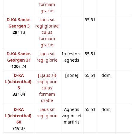
formam
gracie
D-KA Sankt-
Laus sit
55:51
Georgen 3
regi gloriae
29r
13
cuius
formam
gracie
D-KA Sankt-
Laus sit
In festo s.
55:51
Georgen 31
regi glorie
agnetis
120r
24
D-KA
[L]aus sit
[none]
55:51
ddm
L[ichtenthal].
regi glorie
5
cuius
33r
04
formam
gratie
D-KA
Laus sit
Agnetis
55:51
ddm
L[ichtenthal].
regi glorie
virginis et
60
martiris
71v
37