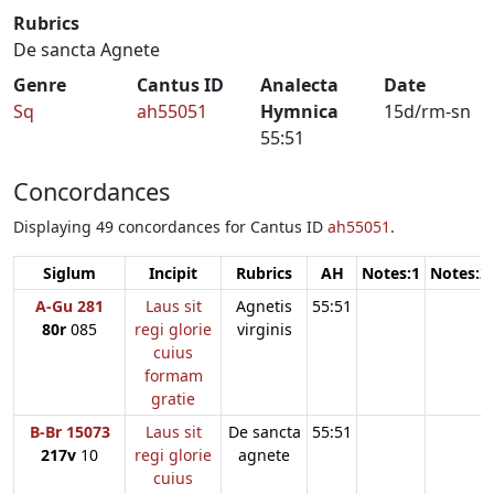
Rubrics
De sancta Agnete
Genre
Cantus ID
Analecta
Date
Sq
ah55051
Hymnica
15d/rm-sn
55:51
Concordances
Displaying 49 concordances for Cantus ID
ah55051
.
Siglum
Incipit
Rubrics
AH
Notes:1
Notes:2
A-Gu 281
Laus sit
Agnetis
55:51
80r
085
regi glorie
virginis
cuius
formam
gratie
B-Br 15073
Laus sit
De sancta
55:51
217v
10
regi glorie
agnete
cuius