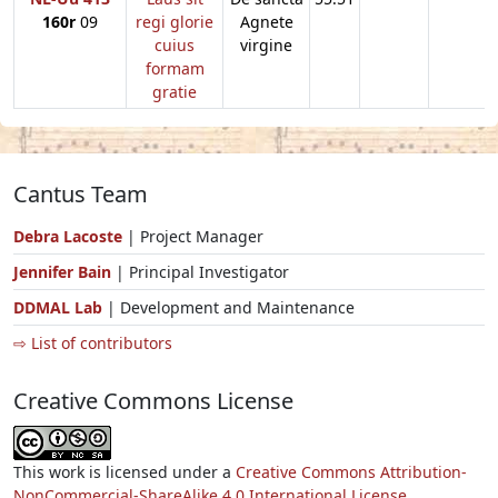
160r
09
regi glorie
Agnete
cuius
virgine
formam
gratie
Cantus Team
Debra Lacoste
| Project Manager
Jennifer Bain
| Principal Investigator
DDMAL Lab
| Development and Maintenance
⇨ List of contributors
Creative Commons License
This work is licensed under a
Creative Commons Attribution-
NonCommercial-ShareAlike 4.0 International License.