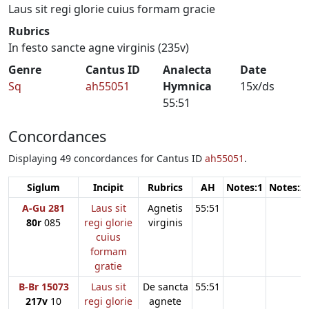
Laus sit regi glorie cuius formam gracie
Rubrics
In festo sancte agne virginis (235v)
Genre
Cantus ID
Analecta
Date
Sq
ah55051
Hymnica
15x/ds
55:51
Concordances
Displaying 49 concordances for Cantus ID
ah55051
.
Siglum
Incipit
Rubrics
AH
Notes:1
Notes:2
A-Gu 281
Laus sit
Agnetis
55:51
80r
085
regi glorie
virginis
cuius
formam
gratie
B-Br 15073
Laus sit
De sancta
55:51
217v
10
regi glorie
agnete