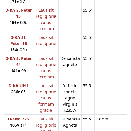
71v
37
D-KA S. Peter
Laus sit
55:51
15
regi glorie
156v
09b
cuius
formam
D-KA St.
Laus sit
55:51
Peter 16
regi glorie
154r
09b
D-KA S. Peter
Laus sit
De sancta
55:51
44
regi glorie
agnete
141v
09
cuius
formam
D-KA UH1
Laus sit
In festo
55:51
236r
05
regi glorie
sancte
cuius
agne
formam
virginis
gracie
(235v)
D-KNd 226
Laus sit
De sancta
55:51
ddm
105v
s11
regi glorie
Agneta