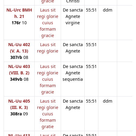
gracie
Christi
NL-Urc BMH
Laus sit
De sancta
55:51
ddm
h. 21
regi glorie
Agnete
176r
10
cuius
virgine
formam
gracie
NL-Uu 402
Laus sit
De sancta
55:51
(V. A. 13)
regi glorie
Agnete
307rb
08
NL-Uu 403
Laus sit
De sancta
55:51
(VIII. B. 2)
regi glorie
Agnete
349vb
08
cuius
sequentia
formam
gracie
NL-Uu 405
Laus sit
De sancta
55:51
ddm
(III. K. 3)
regi glorie
Agnete
308ra
09
cuius
formam
gratie
NL-Uu 413
Laus sit
De sancta
55:51