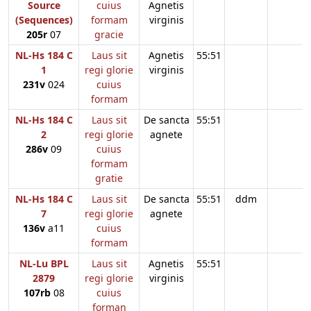
Source
cuius
Agnetis
(Sequences)
formam
virginis
205r
07
gracie
NL-Hs 184 C
Laus sit
Agnetis
55:51
1
regi glorie
virginis
231v
024
cuius
formam
NL-Hs 184 C
Laus sit
De sancta
55:51
2
regi glorie
agnete
286v
09
cuius
formam
gratie
NL-Hs 184 C
Laus sit
De sancta
55:51
ddm
7
regi glorie
agnete
136v
a11
cuius
formam
NL-Lu BPL
Laus sit
Agnetis
55:51
2879
regi glorie
virginis
107rb
08
cuius
forman