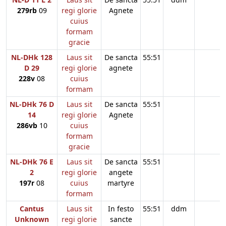
279rb
09
regi glorie
Agnete
cuius
formam
gracie
NL-DHk 128
Laus sit
De sancta
55:51
D 29
regi glorie
agnete
228v
08
cuius
formam
NL-DHk 76 D
Laus sit
De sancta
55:51
14
regi glorie
Agnete
286vb
10
cuius
formam
gracie
NL-DHk 76 E
Laus sit
De sancta
55:51
2
regi glorie
angete
197r
08
cuius
martyre
formam
Cantus
Laus sit
In festo
55:51
ddm
Unknown
regi glorie
sancte