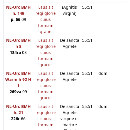
NL-Urc BMH
Laus sit
(Agnitis
55:51
h. 149
regi glorie
virgini)
p. 66
09
cuius
formam
gratie
NL-Urc BMH
Laus sit
De sancta
55:51
h 8
regi glorie
Agnete
184ra
08
cuius
formam
gracie
NL-Urc BMH
Laus sit
De sancta
55:51
ddm
Warm h 92 H
regi glorie
Agnete
1
cuius
269va
09
formam
gracie
NL-Urc BMH
Laus sit
De sancta
55:51
ddm
h. 21
regi glorie
Agnete
226r
66
cuius
virgine et
formam
martire