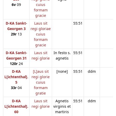
6v
09
cuius
formam
gracie
D-KA Sankt-
Laus sit
55:51
Georgen 3
regi gloriae
29r
13
cuius
formam
gracie
D-KA Sankt-
Laus sit
In festo s.
55:51
Georgen 31
regi glorie
agnetis
120r
24
D-KA
[L]aus sit
[none]
55:51
ddm
L[ichtenthal].
regi glorie
5
cuius
33r
04
formam
gratie
D-KA
Laus sit
Agnetis
55:51
ddm
L[ichtenthal].
regi glorie
virginis et
60
martiris