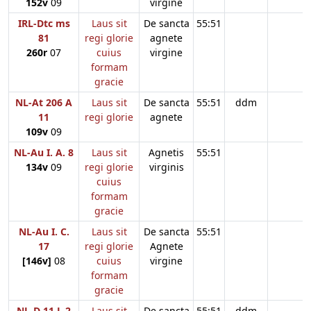
152v
09
virgine
IRL-Dtc ms
Laus sit
De sancta
55:51
81
regi glorie
agnete
260r
07
cuius
virgine
formam
gracie
NL-At 206 A
Laus sit
De sancta
55:51
ddm
11
regi glorie
agnete
109v
09
NL-Au I. A. 8
Laus sit
Agnetis
55:51
134v
09
regi glorie
virginis
cuius
formam
gracie
NL-Au I. C.
Laus sit
De sancta
55:51
17
regi glorie
Agnete
[146v]
08
cuius
virgine
formam
gracie
NL-D 11 L 2
Laus sit
De sancta
55:51
ddm