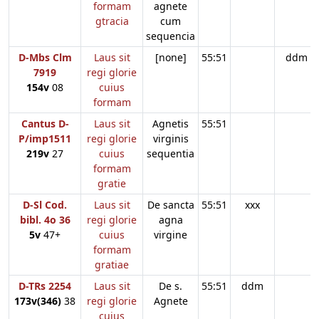
formam
agnete
gtracia
cum
sequencia
D-Mbs Clm
Laus sit
[none]
55:51
ddm
7919
regi glorie
154v
08
cuius
formam
Cantus D-
Laus sit
Agnetis
55:51
P/imp1511
regi glorie
virginis
219v
27
cuius
sequentia
formam
gratie
D-Sl Cod.
Laus sit
De sancta
55:51
xxx
bibl. 4o 36
regi glorie
agna
5v
47+
cuius
virgine
formam
gratiae
D-TRs 2254
Laus sit
De s.
55:51
ddm
173v(346)
38
regi glorie
Agnete
cuius