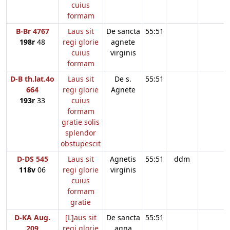
cuius
formam
B-Br 4767
Laus sit
De sancta
55:51
198r
48
regi glorie
agnete
cuius
virginis
formam
D-B th.lat.4o
Laus sit
De s.
55:51
664
regi glorie
Agnete
193r
33
cuius
formam
gratie solis
splendor
obstupescit
D-DS 545
Laus sit
Agnetis
55:51
ddm
118v
06
regi glorie
virginis
cuius
formam
gratie
D-KA Aug.
[L]aus sit
De sancta
55:51
209
regi glorie
agna