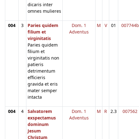
dicaris inter
omnes mulieres
004
3
Paries quidem
Dom. 1
M
V
01
007744b
filium et
Adventus
virginitatis
Paries quidem
filium et
virginitatis non
patieris
detrimentum
efficieris
gravida et eris
mater semper
intacta
004
4
Salvatorem
Dom. 1
M
R
2.3
007562
exspectamus
Adventus
dominum
Jesum
Christum