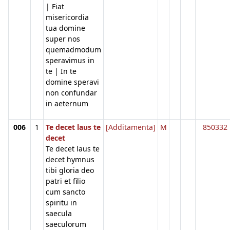
| Fiat
misericordia
tua domine
super nos
quemadmodum
speravimus in
te | In te
domine speravi
non confundar
in aeternum
006
1
Te decet laus te
[Additamenta]
M
850332
decet
Te decet laus te
decet hymnus
tibi gloria deo
patri et filio
cum sancto
spiritu in
saecula
saeculorum