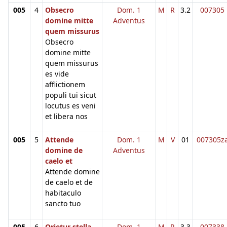
005
4
Obsecro
Dom. 1
M
R
3.2
007305
domine mitte
Adventus
quem missurus
Obsecro
domine mitte
quem missurus
es vide
afflictionem
populi tui sicut
locutus es veni
et libera nos
005
5
Attende
Dom. 1
M
V
01
007305z
domine de
Adventus
caelo et
Attende domine
de caelo et de
habitaculo
sancto tuo
005
6
Orietur stella
Dom. 1
M
R
3.3
007338