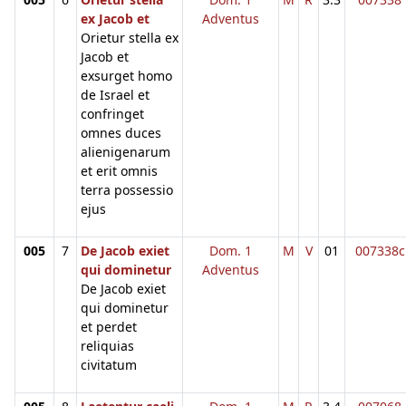
ex Jacob et
Adventus
Orietur stella ex
Jacob et
exsurget homo
de Israel et
confringet
omnes duces
alienigenarum
et erit omnis
terra possessio
ejus
005
7
De Jacob exiet
Dom. 1
M
V
01
007338c
qui dominetur
Adventus
De Jacob exiet
qui dominetur
et perdet
reliquias
civitatum