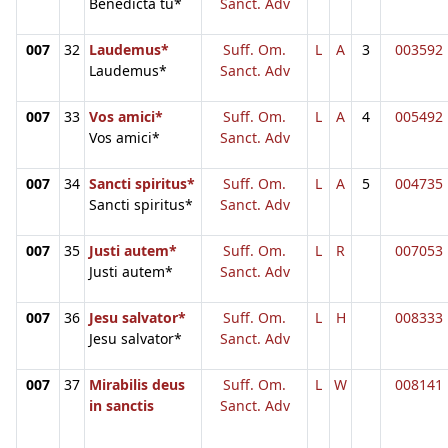
Benedicta tu*
Sanct. Adv
007
32
Laudemus*
Suff. Om.
L
A
3
003592
Laudemus*
Sanct. Adv
007
33
Vos amici*
Suff. Om.
L
A
4
005492
Vos amici*
Sanct. Adv
007
34
Sancti spiritus*
Suff. Om.
L
A
5
004735
Sancti spiritus*
Sanct. Adv
007
35
Justi autem*
Suff. Om.
L
R
007053
Justi autem*
Sanct. Adv
007
36
Jesu salvator*
Suff. Om.
L
H
008333
Jesu salvator*
Sanct. Adv
007
37
Mirabilis deus
Suff. Om.
L
W
008141
in sanctis
Sanct. Adv