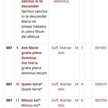
sanctus in te
Adventus
descendet
Spiritus sanctus
in te descendet
Maria ne
timeas habebis
in utero filium
dei alleluia
007
9
Ave Maria
Suff. Mariae
M
I
001041
gratia plena
Adv.
dominus
Ave Maria
gratia plena
dominus tecum
007
10
Quem terra*
Suff. Mariae
M
H
008375
Quem terra*
Adv.
007
11
Missus est*
Suff. Mariae
M
A
003794
Missus est*
Adv.