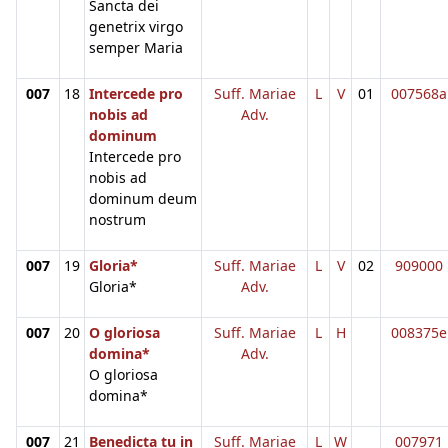
Sancta dei
genetrix virgo
semper Maria
007
18
Intercede pro
Suff. Mariae
L
V
01
007568a
nobis ad
Adv.
dominum
Intercede pro
nobis ad
dominum deum
nostrum
007
19
Gloria*
Suff. Mariae
L
V
02
909000
Gloria*
Adv.
007
20
O gloriosa
Suff. Mariae
L
H
008375e
domina*
Adv.
O gloriosa
domina*
007
21
Benedicta tu in
Suff. Mariae
L
W
007971