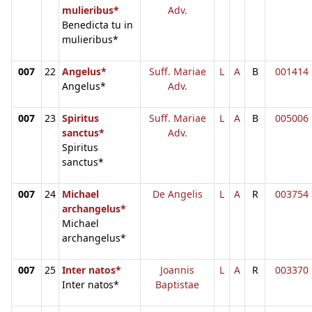
mulieribus*
Adv.
Benedicta tu in
mulieribus*
007
22
Angelus*
Suff. Mariae
L
A
B
001414
Angelus*
Adv.
007
23
Spiritus
Suff. Mariae
L
A
B
005006
sanctus*
Adv.
Spiritus
sanctus*
007
24
Michael
De Angelis
L
A
R
003754
archangelus*
Michael
archangelus*
007
25
Inter natos*
Joannis
L
A
R
003370
Inter natos*
Baptistae