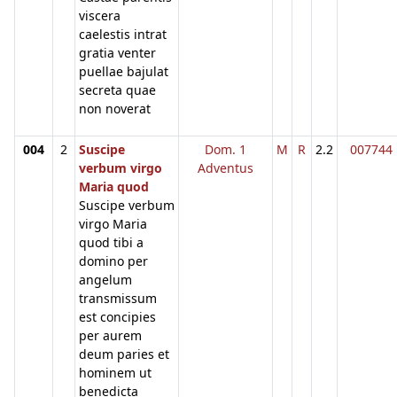
viscera
caelestis intrat
gratia venter
puellae bajulat
secreta quae
non noverat
004
2
Suscipe
Dom. 1
M
R
2.2
007744
verbum virgo
Adventus
Maria quod
Suscipe verbum
virgo Maria
quod tibi a
domino per
angelum
transmissum
est concipies
per aurem
deum paries et
hominem ut
benedicta