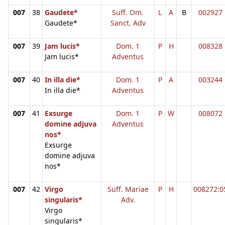
007
38
Gaudete*
Suff. Om.
L
A
B
002927
Gaudete*
Sanct. Adv
007
39
Jam lucis*
Dom. 1
P
H
008328
Jam lucis*
Adventus
007
40
In illa die*
Dom. 1
P
A
003244
In illa die*
Adventus
007
41
Exsurge
Dom. 1
P
W
008072
domine adjuva
Adventus
nos*
Exsurge
domine adjuva
nos*
007
42
Virgo
Suff. Mariae
P
H
008272:0
singularis*
Adv.
Virgo
singularis*