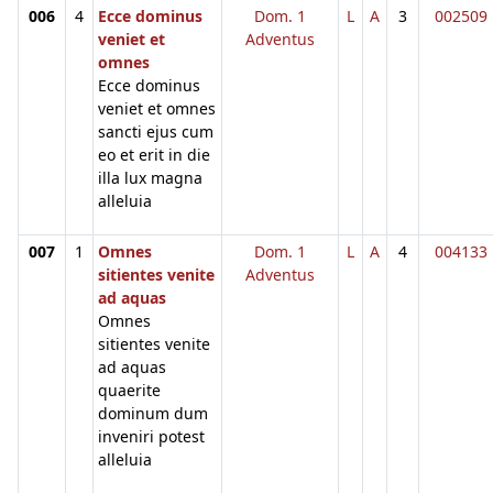
006
4
Ecce dominus
Dom. 1
L
A
3
002509
veniet et
Adventus
omnes
Ecce dominus
veniet et omnes
sancti ejus cum
eo et erit in die
illa lux magna
alleluia
007
1
Omnes
Dom. 1
L
A
4
004133
sitientes venite
Adventus
ad aquas
Omnes
sitientes venite
ad aquas
quaerite
dominum dum
inveniri potest
alleluia