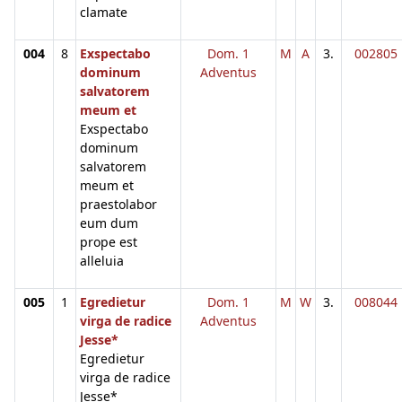
clamate
004
8
Exspectabo
Dom. 1
M
A
3.
002805
dominum
Adventus
salvatorem
meum et
Exspectabo
dominum
salvatorem
meum et
praestolabor
eum dum
prope est
alleluia
005
1
Egredietur
Dom. 1
M
W
3.
008044
virga de radice
Adventus
Jesse*
Egredietur
virga de radice
Jesse*