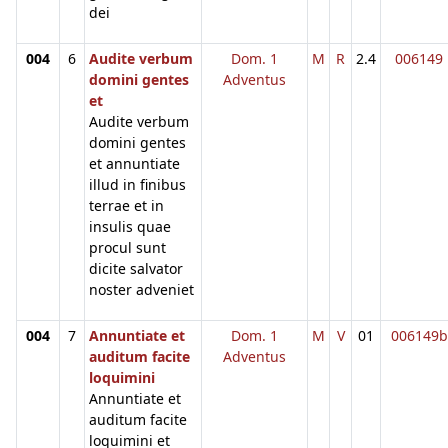
dei
004
6
Audite verbum
Dom. 1
M
R
2.4
006149
domini gentes
Adventus
et
Audite verbum
domini gentes
et annuntiate
illud in finibus
terrae et in
insulis quae
procul sunt
dicite salvator
noster adveniet
004
7
Annuntiate et
Dom. 1
M
V
01
006149b
auditum facite
Adventus
loquimini
Annuntiate et
auditum facite
loquimini et