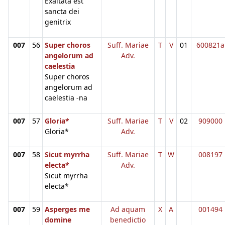
Exaltata est
sancta dei
genitrix
007
56
Super choros
Suff. Mariae
T
V
01
600821a
angelorum ad
Adv.
caelestia
Super choros
angelorum ad
caelestia -na
007
57
Gloria*
Suff. Mariae
T
V
02
909000
Gloria*
Adv.
007
58
Sicut myrrha
Suff. Mariae
T
W
008197
electa*
Adv.
Sicut myrrha
electa*
007
59
Asperges me
Ad aquam
X
A
001494
domine
benedictio