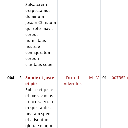
Salvatorem
exspectamus
dominum
Jesum Christum
qui reformavit
corpus
humilitatis
nostrae
configuratum
corpori
claritatis suae
004
5
Sobrie et juste
Dom. 1
M
V
01
007562b
et pie
Adventus
Sobrie et juste
et pie vivamus
in hoc saeculo
exspectantes
beatam spem
et adventum
gloriae magni