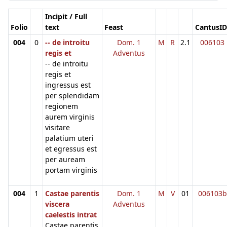
Incipit / Full
Folio
text
Feast
CantusID
004
0
-- de introitu
Dom. 1
M
R
2.1
006103
regis et
Adventus
-- de introitu
regis et
ingressus est
per splendidam
regionem
aurem virginis
visitare
palatium uteri
et egressus est
per auream
portam virginis
004
1
Castae parentis
Dom. 1
M
V
01
006103b
viscera
Adventus
caelestis intrat
Castae parentis