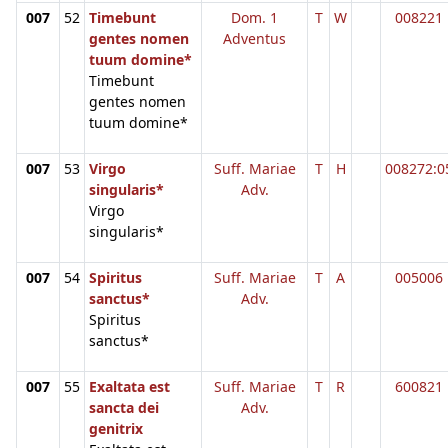
007
52
Timebunt
Dom. 1
T
W
008221
gentes nomen
Adventus
tuum domine*
Timebunt
gentes nomen
tuum domine*
007
53
Virgo
Suff. Mariae
T
H
008272:0
singularis*
Adv.
Virgo
singularis*
007
54
Spiritus
Suff. Mariae
T
A
005006
sanctus*
Adv.
Spiritus
sanctus*
007
55
Exaltata est
Suff. Mariae
T
R
600821
sancta dei
Adv.
genitrix