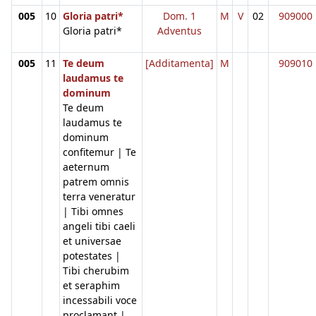
005
10
Gloria patri*
Dom. 1
M
V
02
909000
Gloria patri*
Adventus
005
11
Te deum
[Additamenta]
M
909010
laudamus te
dominum
Te deum
laudamus te
dominum
confitemur | Te
aeternum
patrem omnis
terra veneratur
| Tibi omnes
angeli tibi caeli
et universae
potestates |
Tibi cherubim
et seraphim
incessabili voce
proclamant |