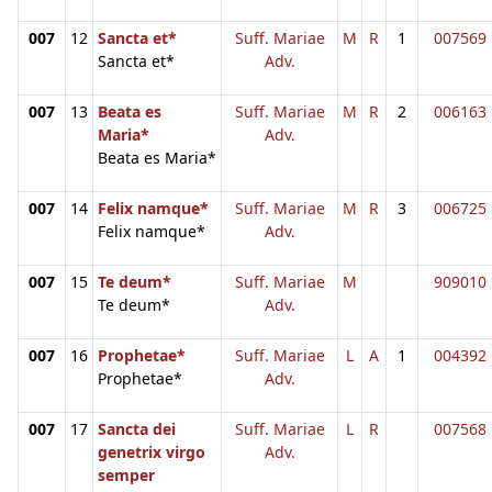
007
12
Sancta et*
Suff. Mariae
M
R
1
007569
Sancta et*
Adv.
007
13
Beata es
Suff. Mariae
M
R
2
006163
Maria*
Adv.
Beata es Maria*
007
14
Felix namque*
Suff. Mariae
M
R
3
006725
Felix namque*
Adv.
007
15
Te deum*
Suff. Mariae
M
909010
Te deum*
Adv.
007
16
Prophetae*
Suff. Mariae
L
A
1
004392
Prophetae*
Adv.
007
17
Sancta dei
Suff. Mariae
L
R
007568
genetrix virgo
Adv.
semper