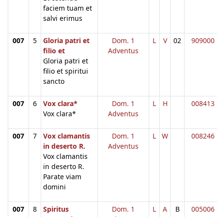
faciem tuam et
salvi erimus
007
5
Gloria patri et
Dom. 1
L
V
02
909000
filio et
Adventus
Gloria patri et
filio et spiritui
sancto
007
6
Vox clara*
Dom. 1
L
H
008413
Vox clara*
Adventus
007
7
Vox clamantis
Dom. 1
L
W
008246
in deserto R.
Adventus
Vox clamantis
in deserto R.
Parate viam
domini
007
8
Spiritus
Dom. 1
L
A
B
005006