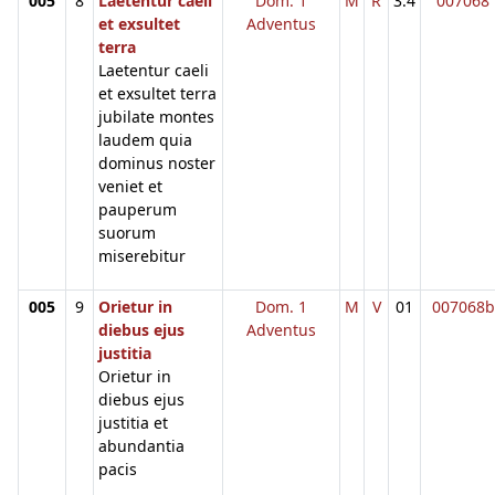
005
8
Laetentur caeli
Dom. 1
M
R
3.4
007068
et exsultet
Adventus
terra
Laetentur caeli
et exsultet terra
jubilate montes
laudem quia
dominus noster
veniet et
pauperum
suorum
miserebitur
005
9
Orietur in
Dom. 1
M
V
01
007068b
diebus ejus
Adventus
justitia
Orietur in
diebus ejus
justitia et
abundantia
pacis