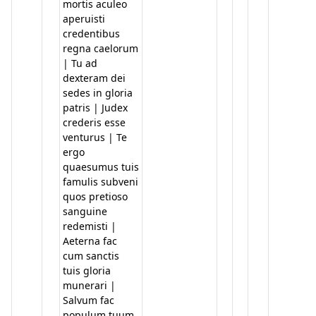
mortis aculeo
aperuisti
credentibus
regna caelorum
| Tu ad
dexteram dei
sedes in gloria
patris | Judex
crederis esse
venturus | Te
ergo
quaesumus tuis
famulis subveni
quos pretioso
sanguine
redemisti |
Aeterna fac
cum sanctis
tuis gloria
munerari |
Salvum fac
populum tuum