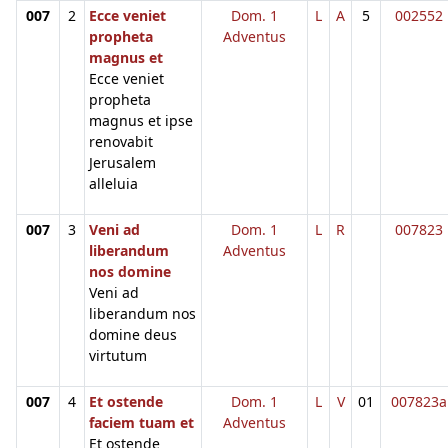
007
2
Ecce veniet
Dom. 1
L
A
5
002552
propheta
Adventus
magnus et
Ecce veniet
propheta
magnus et ipse
renovabit
Jerusalem
alleluia
007
3
Veni ad
Dom. 1
L
R
007823
liberandum
Adventus
nos domine
Veni ad
liberandum nos
domine deus
virtutum
007
4
Et ostende
Dom. 1
L
V
01
007823a
faciem tuam et
Adventus
Et ostende