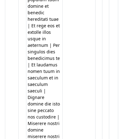
domine et
benedic
hereditati tuae
| Et rege eos et
extolle illos
usque in
aeternum | Per
singulos dies
benedicimus te
| Et laudamus
nomen tuum in
saeculum et in
saeculum
saeculi |
Dignare
domine die isto
sine peccato
nos custodire |
Miserere nostri
domine
miserere nostri