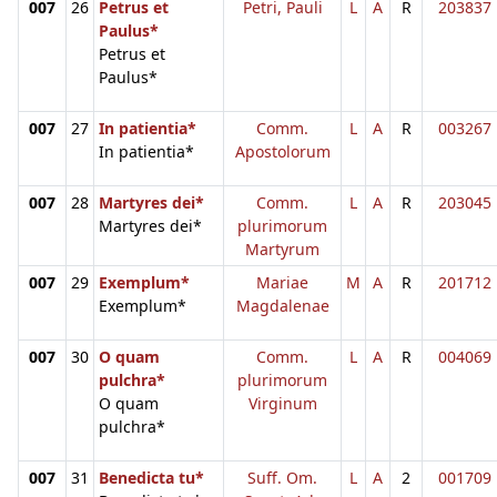
007
26
Petrus et
Petri, Pauli
L
A
R
203837
Paulus*
Petrus et
Paulus*
007
27
In patientia*
Comm.
L
A
R
003267
In patientia*
Apostolorum
007
28
Martyres dei*
Comm.
L
A
R
203045
Martyres dei*
plurimorum
Martyrum
007
29
Exemplum*
Mariae
M
A
R
201712
Exemplum*
Magdalenae
007
30
O quam
Comm.
L
A
R
004069
pulchra*
plurimorum
O quam
Virginum
pulchra*
007
31
Benedicta tu*
Suff. Om.
L
A
2
001709