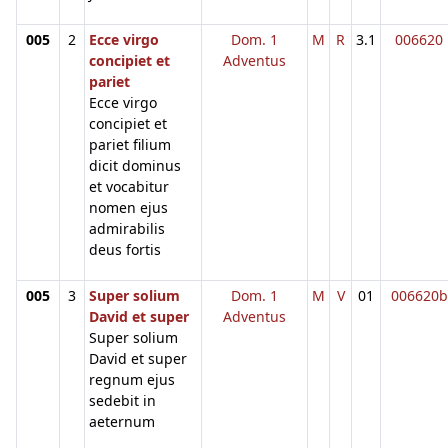
005
2
Ecce virgo
Dom. 1
M
R
3.1
006620
concipiet et
Adventus
pariet
Ecce virgo
concipiet et
pariet filium
dicit dominus
et vocabitur
nomen ejus
admirabilis
deus fortis
005
3
Super solium
Dom. 1
M
V
01
006620b
David et super
Adventus
Super solium
David et super
regnum ejus
sedebit in
aeternum