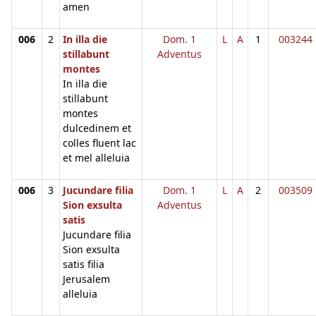
amen
006
2
In illa die
Dom. 1
L
A
1
003244
stillabunt
Adventus
montes
In illa die
stillabunt
montes
dulcedinem et
colles fluent lac
et mel alleluia
006
3
Jucundare filia
Dom. 1
L
A
2
003509
Sion exsulta
Adventus
satis
Jucundare filia
Sion exsulta
satis filia
Jerusalem
alleluia