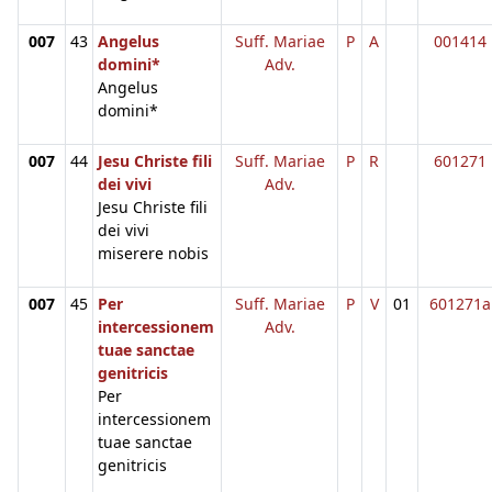
007
43
Angelus
Suff. Mariae
P
A
001414
domini*
Adv.
Angelus
domini*
007
44
Jesu Christe fili
Suff. Mariae
P
R
601271
dei vivi
Adv.
Jesu Christe fili
dei vivi
miserere nobis
007
45
Per
Suff. Mariae
P
V
01
601271a
intercessionem
Adv.
tuae sanctae
genitricis
Per
intercessionem
tuae sanctae
genitricis