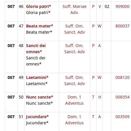
007
46
Gloria patri*
Suff. Mariae
P
V
02
909000
Gloria patri*
Adv.
007
47
Beata mater*
Suff. Om.
P
W
800037
Beata mater*
Sanct. Adv
007
48
Sancti dei
Suff. Om.
P
A
omnes*
Sanct. Adv
Sancti dei
omnes*
007
49
Laetamini*
Suff. Om.
P
W
008120
Laetamini*
Sanct. Adv
007
50
Nunc sancte*
Dom. 1
T
H
008354
Nunc sancte*
Adventus
007
51
Jucundare*
Dom. 1
T
A
003509
Jucundare*
Adventus