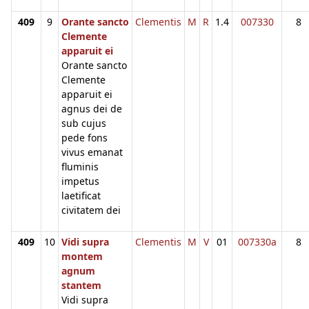
409
9
Orante sancto
Clementis
M
R
1.4
007330
8
Clemente
apparuit ei
Orante sancto
Clemente
apparuit ei
agnus dei de
sub cujus
pede fons
vivus emanat
fluminis
impetus
laetificat
civitatem dei
409
10
Vidi supra
Clementis
M
V
01
007330a
8
montem
agnum
stantem
Vidi supra