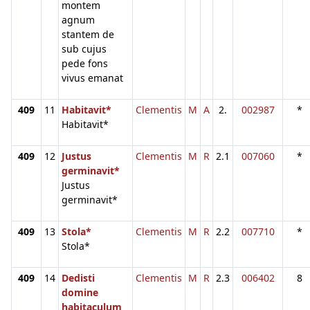
montem
agnum
stantem de
sub cujus
pede fons
vivus emanat
409
11
Habitavit*
Clementis
M
A
2.
002987
*
Habitavit*
409
12
Justus
Clementis
M
R
2.1
007060
*
germinavit*
Justus
germinavit*
409
13
Stola*
Clementis
M
R
2.2
007710
*
Stola*
409
14
Dedisti
Clementis
M
R
2.3
006402
8
domine
habitaculum