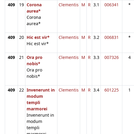
409
19
Corona
Clementis
M
R
3.1
006341
*
aurea*
Corona
aurea*
409
20
Hic est vir*
Clementis
M
R
3.2
006831
*
Hic est vir*
409
21
Ora pro
Clementis
M
R
3.3
007326
4
nobis*
Ora pro
nobis*
409
22
Invenerunt in
Clementis
M
R
3.4
601225
1
modum
templi
marmorei
Invenerunt in
modum
templi
marmorei