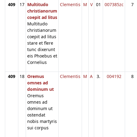
409
17
Multitudo
Clementis
M
V
01
007385zc
7
christianorum
coepit ad litus
Multitudo
christianorum
coepit ad litus
stare et flere
tunc dixerunt
eis Phoebus et
Cornelius
409
18
Oremus
Clementis
M
A
3.
004192
8
omnes ad
dominum ut
Oremus
omnes ad
dominum ut
ostendat
nobis martyris
sui corpus