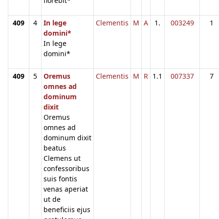
florebit*
409
4
In lege
Clementis
M
A
1.
003249
1
domini*
In lege
domini*
409
5
Oremus
Clementis
M
R
1.1
007337
7
omnes ad
dominum
dixit
Oremus
omnes ad
dominum dixit
beatus
Clemens ut
confessoribus
suis fontis
venas aperiat
ut de
beneficiis ejus