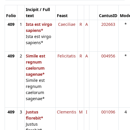
Incipit / Full
Folio
text
Feast
CantusID
Mod
409
1
Ista est virgo
Caeciliae
R
A
202663
*
sapiens*
Ista est virgo
sapiens*
409
2
Simile est
Felicitatis
R
A
004956
*
regnum
caelorum
sagenae*
Simile est
regnum
caelorum
sagenae*
409
3
Justus
Clementis
M
I
001096
4
florebit*
Justus