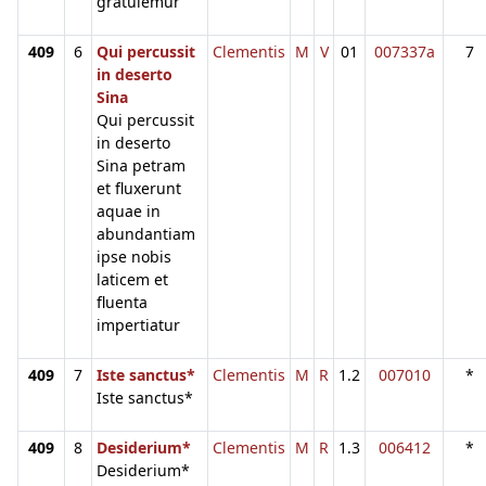
gratulemur
409
6
Qui percussit
Clementis
M
V
01
007337a
7
in deserto
Sina
Qui percussit
in deserto
Sina petram
et fluxerunt
aquae in
abundantiam
ipse nobis
laticem et
fluenta
impertiatur
409
7
Iste sanctus*
Clementis
M
R
1.2
007010
*
Iste sanctus*
409
8
Desiderium*
Clementis
M
R
1.3
006412
*
Desiderium*