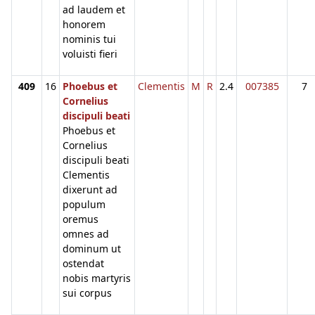
ad laudem et
honorem
nominis tui
voluisti fieri
409
16
Phoebus et
Clementis
M
R
2.4
007385
7
Cornelius
discipuli beati
Phoebus et
Cornelius
discipuli beati
Clementis
dixerunt ad
populum
oremus
omnes ad
dominum ut
ostendat
nobis martyris
sui corpus