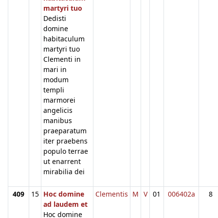
martyri tuo
Dedisti
domine
habitaculum
martyri tuo
Clementi in
mari in
modum
templi
marmorei
angelicis
manibus
praeparatum
iter praebens
populo terrae
ut enarrent
mirabilia dei
409
15
Hoc domine
Clementis
M
V
01
006402a
8
ad laudem et
Hoc domine