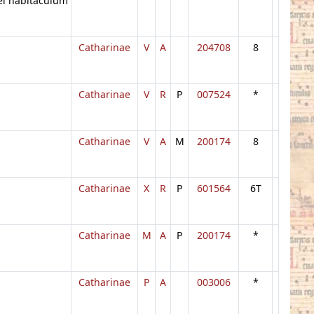
i habitaculum
Catharinae
V
A
204708
8
Catharinae
V
R
P
007524
*
Catharinae
V
A
M
200174
8
Catharinae
X
R
P
601564
6T
Catharinae
M
A
P
200174
*
Catharinae
P
A
003006
*