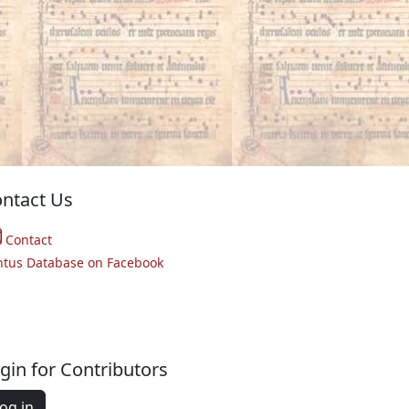
ntact Us
Contact
ntus Database on Facebook
gin for Contributors
og in