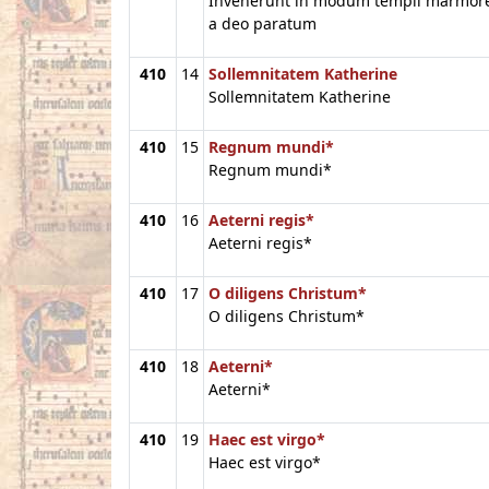
Invenerunt in modum templi marmore
a deo paratum
410
14
Sollemnitatem Katherine
Sollemnitatem Katherine
410
15
Regnum mundi*
Regnum mundi*
410
16
Aeterni regis*
Aeterni regis*
410
17
O diligens Christum*
O diligens Christum*
410
18
Aeterni*
Aeterni*
410
19
Haec est virgo*
Haec est virgo*