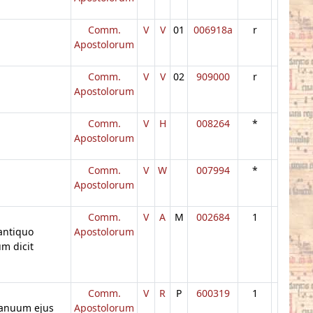
Comm.
V
V
01
006918a
r
Apostolorum
Comm.
V
V
02
909000
r
Apostolorum
Comm.
V
H
008264
*
Apostolorum
Comm.
V
W
007994
*
Apostolorum
Comm.
V
A
M
002684
1
 antiquo
Apostolorum
m dicit
Comm.
V
R
P
600319
1
manuum ejus
Apostolorum