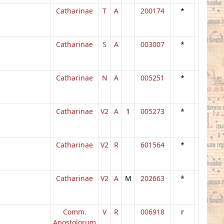
Catharinae
T
A
200174
*
Catharinae
S
A
003007
*
Catharinae
N
A
005251
*
Catharinae
V2
A
1
005273
*
Catharinae
V2
R
601564
*
Catharinae
V2
A
M
202663
*
Comm.
V
R
006918
r
Apostolorum