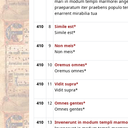
mari in modum templi marmorei ange
praeparatum iter praebens populo ter
enarrent mirabilia tua
410
8
Simile est*
Simile est*
410
9
Non meis*
Non meis*
410
10
Oremus omnes*
Oremus omnes*
410
11
Vidit supra*
Vidit supra*
410
12
Omnes gentes*
Omnes gentes*
410
13
Invenerunt in modum templi marmo