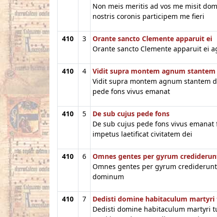
Non meis meritis ad vos me misit do
nostris coronis participem me fieri
410
3
Orante sancto Clemente apparuit ei
Orante sancto Clemente apparuit ei a
410
4
Vidit supra montem agnum stantem
Vidit supra montem agnum stantem d
pede fons vivus emanat
410
5
De sub cujus pede fons
De sub cujus pede fons vivus emanat 
impetus laetificat civitatem dei
410
6
Omnes gentes per gyrum crediderun
Omnes gentes per gyrum crediderunt
dominum
410
7
Dedisti domine habitaculum martyri
Dedisti domine habitaculum martyri t