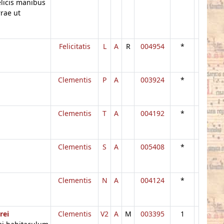
licis manibus
rae ut
Felicitatis
L
A
R
004954
*
Clementis
P
A
003924
*
Clementis
T
A
004192
*
Clementis
S
A
005408
*
Clementis
N
A
004124
*
rei
Clementis
V2
A
M
003395
1