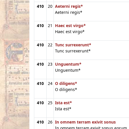
410
20
Aeterni regis*
Aeterni regis*
410
21
Haec est virgo*
Haec est virgo*
410
22
Tunc surrexerunt*
Tunc surrexerunt*
410
23
Unguentum*
Unguentum*
410
24
O diligens*
O diligens*
410
25
Ista est*
Ista est*
410
26
In omnem terram exivit sonus
In omnem terram exivit sonus eorum