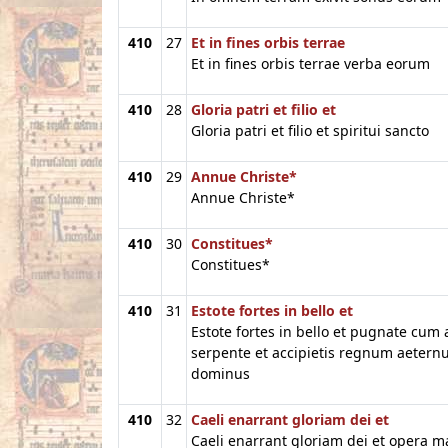
410
27
Et in fines orbis terrae
Et in fines orbis terrae verba eorum
410
28
Gloria patri et filio et
Gloria patri et filio et spiritui sancto
410
29
Annue Christe*
Annue Christe*
410
30
Constitues*
Constitues*
410
31
Estote fortes in bello et
Estote fortes in bello et pugnate cum
serpente et accipietis regnum aeternu
dominus
410
32
Caeli enarrant gloriam dei et
Caeli enarrant gloriam dei et opera 