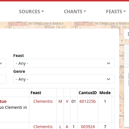
SOURCES
CHANTS
FEASTS
Feast
Genre
Feast
CantusID
Mode
 tuo
Clementis
M
V
01
601225b
1
uo Clementi in
Clementis
L
A
1
003924
7