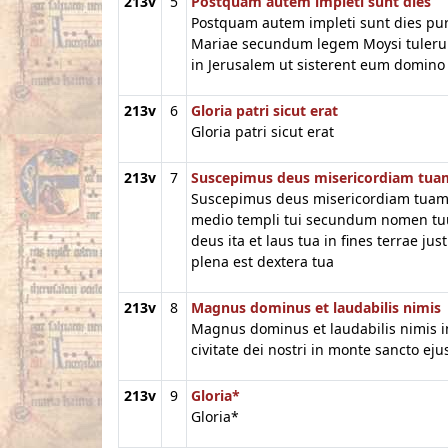
213v
5
Postquam autem impleti sunt dies
Postquam autem impleti sunt dies pur
Mariae secundum legem Moysi tulerun
in Jerusalem ut sisterent eum domino
213v
6
Gloria patri sicut erat
Gloria patri sicut erat
213v
7
Suscepimus deus misericordiam tua
Suscepimus deus misericordiam tuam
medio templi tui secundum nomen t
deus ita et laus tua in fines terrae just
plena est dextera tua
213v
8
Magnus dominus et laudabilis nimis
Magnus dominus et laudabilis nimis i
civitate dei nostri in monte sancto eju
213v
9
Gloria*
Gloria*