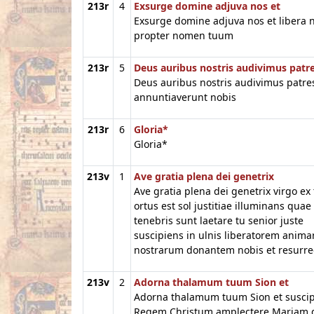
213r
4
Exsurge domine adjuva nos et
Exsurge domine adjuva nos et libera 
propter nomen tuum
213r
5
Deus auribus nostris audivimus patr
Deus auribus nostris audivimus patres
annuntiaverunt nobis
213r
6
Gloria*
Gloria*
213v
1
Ave gratia plena dei genetrix
Ave gratia plena dei genetrix virgo ex
ortus est sol justitiae illuminans quae
tenebris sunt laetare tu senior juste
suscipiens in ulnis liberatorem anim
nostrarum donantem nobis et resurr
213v
2
Adorna thalamum tuum Sion et
Adorna thalamum tuum Sion et susci
Regem Christum amplectere Mariam 