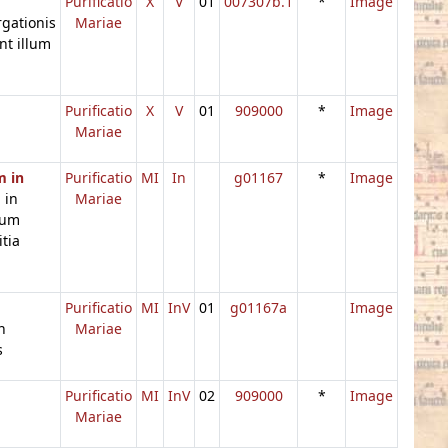
Purificatio
X
V
01
007307b.1
*
Image
gationis
Mariae
t illum
Purificatio
X
V
01
909000
*
Image
Mariae
m in
Purificatio
MI
In
g01167
*
Image
 in
Mariae
uum
itia
Purificatio
MI
InV
01
g01167a
Image
n
Mariae
s
Purificatio
MI
InV
02
909000
*
Image
Mariae