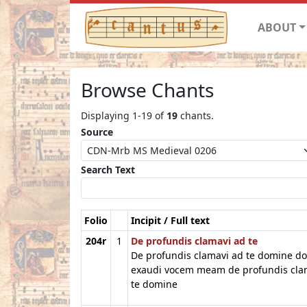
ABOUT
Browse Chants
Displaying 1-19 of
19
chants.
Source
Search Text
Folio
Incipit / Full text
204r
1
De profundis clamavi ad te
De profundis clamavi ad te domine d
exaudi vocem meam de profundis cla
te domine