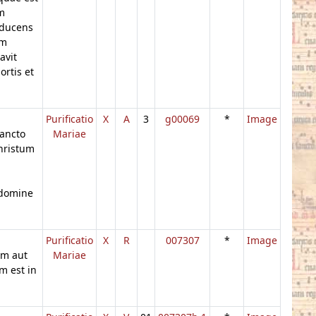
em
dducens
em
avit
rtis et
Purificatio
X
A
3
g00069
*
Image
sancto
Mariae
hristum
 domine
Purificatio
X
R
007307
*
Image
um aut
Mariae
m est in