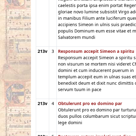
caelestis porta ipsa enim portat Reg
gloriae novo lumine subsistit Virgo a
in manibus Filium ante luciferum qu
accipiens Simeon in ulnis suis praedic
populis Dominum eum esse vitae et mo
Salvatorem mundi
213v
3
Responsum accepit Simeon a spiritu
Responsum accepit Simeon a spiritu 
non visurum se mortem nisi videret C
domini et cum inducerent puerum in
templum accepit eum in ulnas suas et
benedixit deum et dixit nunc dimittis
servum tuum in pace
213v
4
Obtulerunt pro eo domino par
Obtulerunt pro eo domino par turtur
duos pullos columbarum sicut scriptu
lege domini