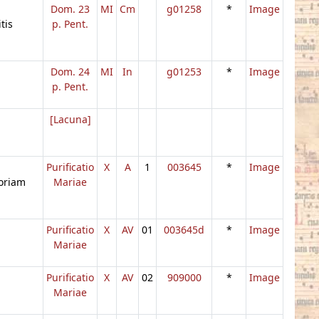
Dom. 23
MI
Cm
g01258
*
Image
tis
p. Pent.
Dom. 24
MI
In
g01253
*
Image
p. Pent.
[Lacuna]
Purificatio
X
A
1
003645
*
Image
oriam
Mariae
Purificatio
X
AV
01
003645d
*
Image
Mariae
Purificatio
X
AV
02
909000
*
Image
Mariae