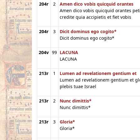
204r
2
Amen dico vobis quicquid orantes
Amen dico vobis quicquid orantes peti
credite quia accipietis et fiet vobis
204r
3
Dicit dominus ego cogito*
Dicit dominus ego cogito*
204v
99
LACUNA
LACUNA
213r
1
Lumen ad revelationem gentium et
Lumen ad revelationem gentium et gl
plebis tuae Israel
213r
2
Nunc dimittis*
Nunc dimittis*
213r
3
Gloria*
Gloria*