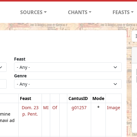
SOURCES
CHANTS
FEASTS
Feast
Genre
Feast
CantusID
Mode
Dom. 23
MI
Of
g01257
*
Image
omine
p. Pent.
mavi ad