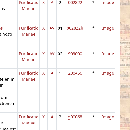
Purificatio
X
A
2
002822
*
Image
nos
Mariae
es
Purificatio
X
AV
01
002822b
*
Image
 nostri
Mariae
Purificatio
X
AV
02
909000
*
Image
Mariae
Purificatio
X
A
1
200456
*
Image
 te enim
Mariae
 in
arum
ectionem
Purificatio
X
A
2
g00068
*
Image
pe
Mariae
quae est