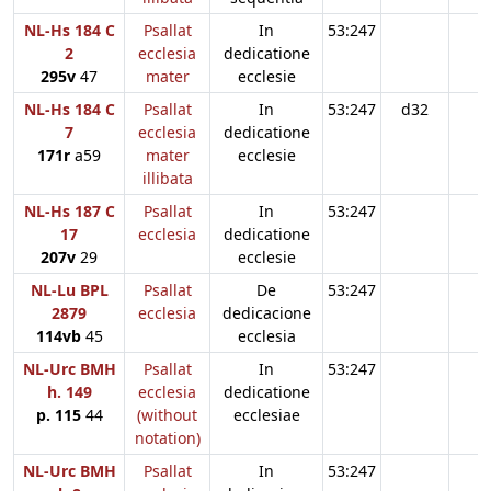
NL-Hs 184 C
Psallat
In
53:247
2
ecclesia
dedicatione
295v
47
mater
ecclesie
NL-Hs 184 C
Psallat
In
53:247
d32
7
ecclesia
dedicatione
171r
a59
mater
ecclesie
illibata
NL-Hs 187 C
Psallat
In
53:247
17
ecclesia
dedicatione
207v
29
ecclesie
NL-Lu BPL
Psallat
De
53:247
2879
ecclesia
dedicacione
114vb
45
ecclesia
NL-Urc BMH
Psallat
In
53:247
h. 149
ecclesia
dedicatione
p. 115
44
(without
ecclesiae
notation)
NL-Urc BMH
Psallat
In
53:247