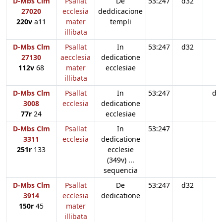
D-Mbs Clm
Psallat
De
53:247
d32
27020
ecclesia
deddicacione
220v
a11
mater
templi
illibata
D-Mbs Clm
Psallat
In
53:247
d32
27130
aecclesia
dedicatione
112v
68
mater
ecclesiae
illibata
D-Mbs Clm
Psallat
In
53:247
d3
3008
ecclesia
dedicatione
77r
24
ecclesiae
D-Mbs Clm
Psallat
In
53:247
3311
ecclesia
dedicatione
251r
133
ecclesie
(349v) ...
sequencia
D-Mbs Clm
Psallat
De
53:247
d32
3914
ecclesia
dedicatione
150r
45
mater
illibata