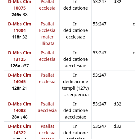
D-Mbs Clm
Psallat
In
53:247
d32
10075
ecclesia
dedicatione
246v
38
D-Mbs Clm
Psallat
In
53:247
d3
11004
Ecclesia
dedicatione
118r
32
mater
ecclesiae
illibata
D-Mbs Clm
Psallat
In
53:247
d3
13125
ecclesia
dedicatione
126v
a37
aecclesiae
D-Mbs Clm
Psallat
In
53:247
14045
ecclesia
dedicacione
128r
21
templi (127v)
... sequencia
D-Mbs Clm
Psallat
In
53:247
d32
14083
aecclesia
dedicatione
28v
s48
aecclesiae
D-Mbs Clm
Psallat
In
53:247
d32
14322
ecclesia
dedicatione