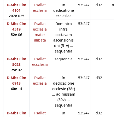
D-Mbs Clm
Psallat
In
53:247
d32
n3
4101
ecclesia
dedicatione
207v
025
ecclesiae
D-Mbs Clm
Psallat
Dominica
53:247
4519
ecclesia
infra
52v
06
mater
occtavam
illibata
ascensionis
dni (51v) ...
sequentia
D-Mbs Clm
Psallat
sequencia
53:247
d32
5023
eccclesia
75r
02
D-Mbs Clm
Psallat
In
53:247
d32
6913
ecclesia
dedicacione
40v
14
ecclesie (38r)
... ad missam
(39v) ...
sequentia
D-Mbs Clm
Psallat
In
53:247
d32