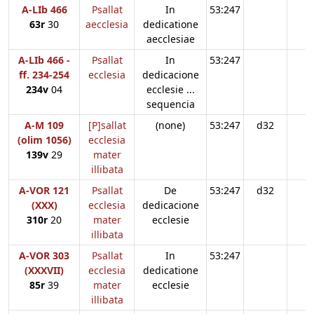
A-LIb 466
Psallat
In
53:247
63r
30
aecclesia
dedicatione
aecclesiae
A-LIb 466 -
Psallat
In
53:247
ff. 234-254
ecclesia
dedicacione
234v
04
ecclesie ...
sequencia
A-M 109
[P]sallat
(none)
53:247
d32
(olim 1056)
ecclesia
139v
29
mater
illibata
A-VOR 121
Psallat
De
53:247
d32
(XXX)
ecclesia
dedicacione
310r
20
mater
ecclesie
illibata
A-VOR 303
Psallat
In
53:247
(XXXVII)
ecclesia
dedicatione
85r
39
mater
ecclesie
illibata