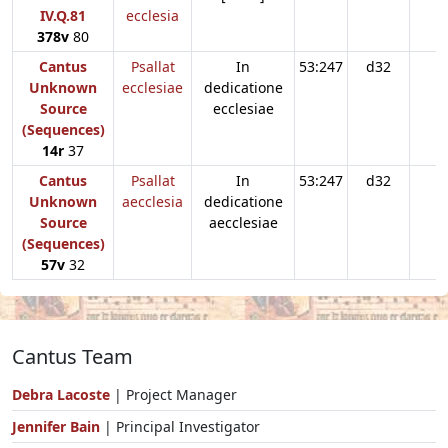
IV.Q.81
ecclesia
378v
80
Cantus
Psallat
In
53:247
d32
Unknown
ecclesiae
dedicatione
Source
ecclesiae
(Sequences)
14r
37
Cantus
Psallat
In
53:247
d32
Unknown
aecclesia
dedicatione
Source
aecclesiae
(Sequences)
57v
32
Cantus Team
Debra Lacoste
| Project Manager
Jennifer Bain
| Principal Investigator