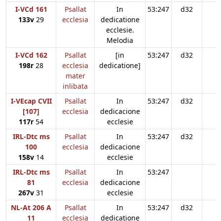
I-VCd 161
Psallat
In
53:247
d32
133v
29
ecclesia
dedicatione
ecclesie.
Melodia
I-VCd 162
Psallat
[in
53:247
d32
198r
28
ecclesia
dedicatione]
mater
inlibata
I-VEcap CVII
Psallat
In
53:247
d32
[107]
ecclesia
dedicacione
117r
54
ecclesie
IRL-Dtc ms
Psallat
In
53:247
d32
100
ecclesia
dedicacione
158v
14
ecclesie
IRL-Dtc ms
Psallat
In
53:247
81
ecclesia
dedicacione
267v
31
ecclesie
NL-At 206 A
Psallat
In
53:247
d32
11
ecclesia
dedicatione