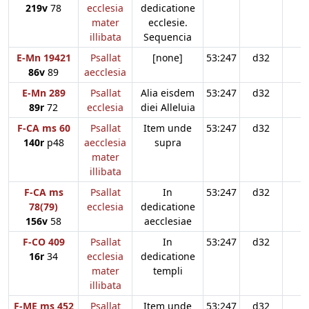
219v
78
ecclesia
dedicatione
mater
ecclesie.
illibata
Sequencia
E-Mn 19421
Psallat
[none]
53:247
d32
86v
89
aecclesia
E-Mn 289
Psallat
Alia eisdem
53:247
d32
89r
72
ecclesia
diei Alleluia
F-CA ms 60
Psallat
Item unde
53:247
d32
140r
p48
aecclesia
supra
mater
illibata
F-CA ms
Psallat
In
53:247
d32
78(79)
ecclesia
dedicatione
156v
58
aecclesiae
F-CO 409
Psallat
In
53:247
d32
16r
34
ecclesia
dedicatione
mater
templi
illibata
F-ME ms 452
Psallat
Item unde
53:247
d32