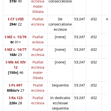
319r
45
ecclesia
consecratione
mater
illibata
I-CF LVIII
Psallat
De
53:247
d32
n3
294r
22
ecclesia
consecratione
ecclesie
I-MZ c. 13/76
Psallat
[none]
53:247
d32
6r
01+
eclesia
I-MZ c. 14/77
Psallat
[none]
53:247
d32
168r
23
ecclesia
I-Mb AE XIV
Psallat
[none]
53:247
d32
12
ecclesia
[150v]
46
mater
ilibata
I-Ps 697
Psalat
Sequentia
53:247
d32
60bis/v
27
ecclesia
I-Ra 123
Psallat
In dedicatio
53:247
d32
226v
28
ecclesia
ecclesiae
sequentia