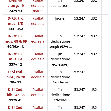
D-Rs 4o
Psallat
In
53:247
d32
Liturg. 19
ecclesia
dedicacione
242v
54
mater
D-Rtt F.K.
Psallat
[none]
53:247
d32
mus. 1/II
ecclesia
455r
a30
D-Rtt F.K.
Psallat
In
53:247
d32
mus. 68 & 69
ecclesia
dedicatione
69/93v
18
templi (92v) ...
D-Rtt F.K.
Psallat
[in
53:247
d32
mus. 84
ecclesia
dedicatione
337v
12
ecclesiae]
D-Sl cod.
Psallat
In
53:247
bibl., 2o 20
aeclesia
dedicatione
70v
33
Aecclesia
D-Sl Cod.
Psallat
In
53:247
d32
bibl. 4o 36
ecclesia
dedicatione
112v
41
cclesiae
D-Sl Cod.
Psallat
In
53:247
d32