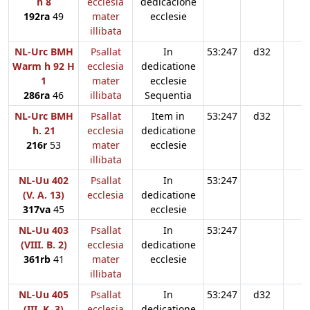
h 8
ecclesia
dedicacione
192ra
49
mater
ecclesie
illibata
NL-Urc BMH
Psallat
In
53:247
d32
Warm h 92 H
ecclesia
dedicatione
1
mater
ecclesie
286ra
46
illibata
Sequentia
NL-Urc BMH
Psallat
Item in
53:247
d32
h. 21
ecclesia
dedicatione
216r
53
mater
ecclesie
illibata
NL-Uu 402
Psallat
In
53:247
(V. A. 13)
ecclesia
dedicatione
317va
45
ecclesie
NL-Uu 403
Psallat
In
53:247
(VIII. B. 2)
ecclesia
dedicatione
361rb
41
mater
ecclesie
illibata
NL-Uu 405
Psallat
In
53:247
d32
(III. K. 3)
ecclesia
dedicatione