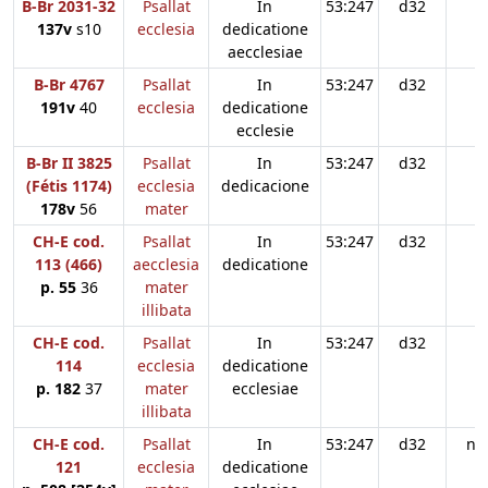
B-Br 2031-32
Psallat
In
53:247
d32
137v
s10
ecclesia
dedicatione
aecclesiae
B-Br 4767
Psallat
In
53:247
d32
191v
40
ecclesia
dedicatione
ecclesie
B-Br II 3825
Psallat
In
53:247
d32
(Fétis 1174)
ecclesia
dedicacione
178v
56
mater
CH-E cod.
Psallat
In
53:247
d32
113 (466)
aecclesia
dedicatione
p. 55
36
mater
illibata
CH-E cod.
Psallat
In
53:247
d32
114
ecclesia
dedicatione
p. 182
37
mater
ecclesiae
illibata
CH-E cod.
Psallat
In
53:247
d32
n3
121
ecclesia
dedicatione