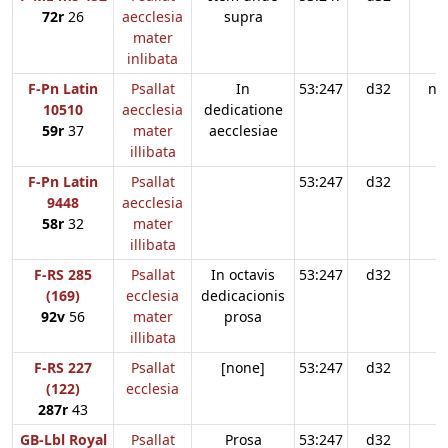
72r
26
aecclesia
supra
mater
inlibata
F-Pn Latin
Psallat
In
53:247
d32
n3
10510
aecclesia
dedicatione
59r
37
mater
aecclesiae
illibata
F-Pn Latin
Psallat
53:247
d32
9448
aecclesia
58r
32
mater
illibata
F-RS 285
Psallat
In octavis
53:247
d32
(169)
ecclesia
dedicacionis
92v
56
mater
prosa
illibata
F-RS 227
Psallat
[none]
53:247
d32
(122)
ecclesia
287r
43
GB-Lbl Royal
Psallat
Prosa
53:247
d32