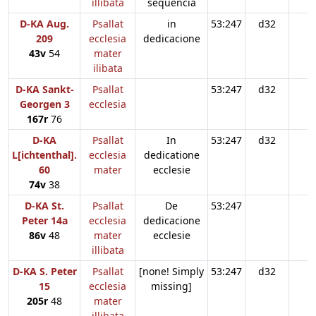
illibata
sequencia
D-KA Aug.
Psallat
in
53:247
d32
209
ecclesia
dedicacione
43v
54
mater
ilibata
D-KA Sankt-
Psallat
53:247
d32
Georgen 3
ecclesia
167r
76
D-KA
Psallat
In
53:247
d32
L[ichtenthal].
ecclesia
dedicatione
60
mater
ecclesie
74v
38
D-KA St.
Psallat
De
53:247
Peter 14a
ecclesia
dedicacione
86v
48
mater
ecclesie
illibata
D-KA S. Peter
Psallat
[none! Simply
53:247
d32
n
15
ecclesia
missing]
205r
48
mater
illibata