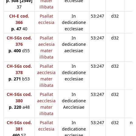
p. 508 [254v]
mater
ecclesiae
37
illibata
CH-E cod.
Psallat
In
53:247
d32
366
ecclesia
dedicatione
p. 47
40
ecclesiae
CH-SGs cod.
Psallat
In
53:247
d32
376
aeclesia
dedicatione
p. 400
d55
mater
aeclesiae
illibata
CH-SGs cod.
Psallat
In
53:247
d32
378
aecclesia
dedicatione
p. 271
b53
mater
ecclesiae
illibata
CH-SGs cod.
Psallat
In
53:247
d32
380
aecclesia
dedicatione
p. 220
a48
mater
Aecclesiae
illibata
CH-SGs cod.
Psallat
In
53:247
d32
n3
381
ecclesia
dedicatione
460
57
ecclesiae