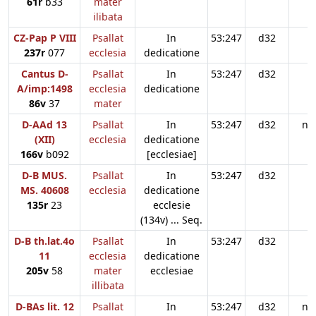
61r
b33
mater
ilibata
CZ-Pap P VIII
Psallat
In
53:247
d32
237r
077
ecclesia
dedicatione
Cantus D-
Psallat
In
53:247
d32
A/imp:1498
ecclesia
dedicatione
86v
37
mater
D-AAd 13
Psallat
In
53:247
d32
n3
(XII)
ecclesia
dedicatione
166v
b092
[ecclesiae]
D-B MUS.
Psallat
In
53:247
d32
MS. 40608
ecclesia
dedicatione
135r
23
ecclesie
(134v) ... Seq.
D-B th.lat.4o
Psallat
In
53:247
d32
11
ecclesia
dedicatione
205v
58
mater
ecclesiae
illibata
D-BAs lit. 12
Psallat
In
53:247
d32
n3