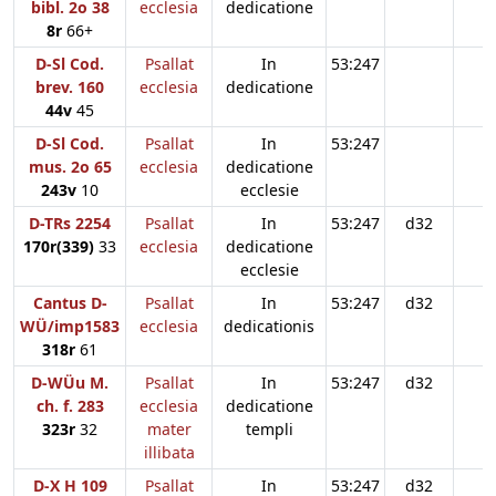
bibl. 2o 38
ecclesia
dedicatione
8r
66+
D-Sl Cod.
Psallat
In
53:247
brev. 160
ecclesia
dedicatione
44v
45
D-Sl Cod.
Psallat
In
53:247
mus. 2o 65
ecclesia
dedicatione
243v
10
ecclesie
D-TRs 2254
Psallat
In
53:247
d32
170r(339)
33
ecclesia
dedicatione
ecclesie
Cantus D-
Psallat
In
53:247
d32
WÜ/imp1583
ecclesia
dedicationis
318r
61
D-WÜu M.
Psallat
In
53:247
d32
ch. f. 283
ecclesia
dedicatione
323r
32
mater
templi
illibata
D-X H 109
Psallat
In
53:247
d32