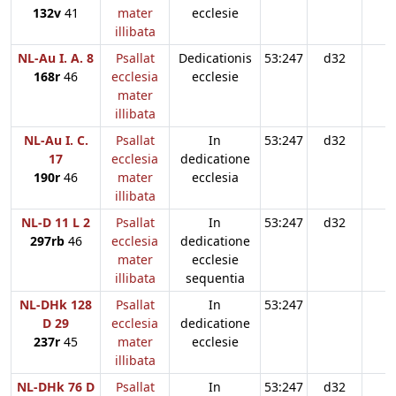
132v
41
mater
ecclesie
illibata
NL-Au I. A. 8
Psallat
Dedicationis
53:247
d32
168r
46
ecclesia
ecclesie
mater
illibata
NL-Au I. C.
Psallat
In
53:247
d32
17
ecclesia
dedicatione
190r
46
mater
ecclesia
illibata
NL-D 11 L 2
Psallat
In
53:247
d32
297rb
46
ecclesia
dedicatione
mater
ecclesie
illibata
sequentia
NL-DHk 128
Psallat
In
53:247
D 29
ecclesia
dedicatione
237r
45
mater
ecclesie
illibata
NL-DHk 76 D
Psallat
In
53:247
d32