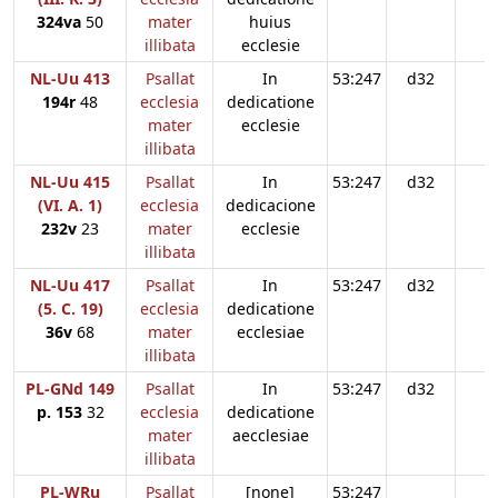
324va
50
mater
huius
illibata
ecclesie
NL-Uu 413
Psallat
In
53:247
d32
194r
48
ecclesia
dedicatione
mater
ecclesie
illibata
NL-Uu 415
Psallat
In
53:247
d32
(VI. A. 1)
ecclesia
dedicacione
232v
23
mater
ecclesie
illibata
NL-Uu 417
Psallat
In
53:247
d32
(5. C. 19)
ecclesia
dedicatione
36v
68
mater
ecclesiae
illibata
PL-GNd 149
Psallat
In
53:247
d32
p. 153
32
ecclesia
dedicatione
mater
aecclesiae
illibata
PL-WRu
Psallat
[none]
53:247