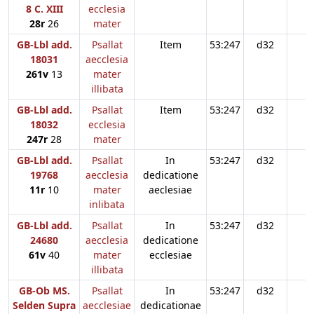
8 C. XIII
ecclesia
28r
26
mater
GB-Lbl add.
Psallat
Item
53:247
d32
18031
aecclesia
261v
13
mater
illibata
GB-Lbl add.
Psallat
Item
53:247
d32
18032
ecclesia
247r
28
mater
GB-Lbl add.
Psallat
In
53:247
d32
19768
aecclesia
dedicatione
11r
10
mater
aeclesiae
inlibata
GB-Lbl add.
Psallat
In
53:247
d32
24680
aecclesia
dedicatione
61v
40
mater
ecclesiae
illibata
GB-Ob MS.
Psallat
In
53:247
d32
Selden Supra
aecclesiae
dedicationae