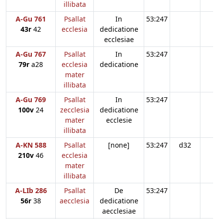
illibata
A-Gu 761
Psallat
In
53:247
43r
42
ecclesia
dedicatione
ecclesiae
A-Gu 767
Psallat
In
53:247
79r
a28
ecclesia
dedicatione
mater
illibata
A-Gu 769
Psallat
In
53:247
100v
24
zecclesia
dedicatione
mater
ecclesie
illibata
A-KN 588
Psallat
[none]
53:247
d32
210v
46
ecclesia
mater
illibata
A-LIb 286
Psallat
De
53:247
56r
38
aecclesia
dedicatione
aecclesiae