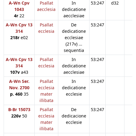
A-Wn Cpv
Psallat
In
53:247
d32
1043
aecclesia
dedicatione
4r
22
aecclesiae
A-Wn Cpv 13
Psallat
De
53:247
314
ecclesia
dedicatione
218r
e02
ecclesiae
(217v) ...
sequentia
A-Wn Cpv 13
Psallat
In
53:247
314
ecclesia
dedicatione
107v
a43
aecclesiae
A-Wn Ser.
Psallat
In
53:247
Nov. 2700
ecclesia
dedicatione
p. 460
35
mater
ecclesie
illibata
B-Br 15073
Psallat
De
53:247
226v
50
ecclesia
dedicacione
mater
ecclesie
illibata