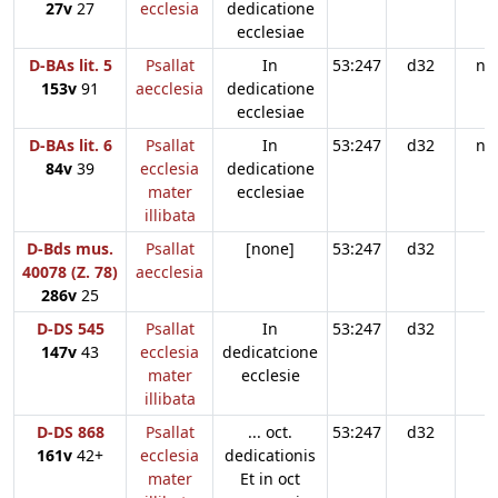
27v
27
ecclesia
dedicatione
ecclesiae
D-BAs lit. 5
Psallat
In
53:247
d32
n3
153v
91
aecclesia
dedicatione
ecclesiae
D-BAs lit. 6
Psallat
In
53:247
d32
n3
84v
39
ecclesia
dedicatione
mater
ecclesiae
illibata
D-Bds mus.
Psallat
[none]
53:247
d32
40078 (Z. 78)
aecclesia
286v
25
D-DS 545
Psallat
In
53:247
d32
147v
43
ecclesia
dedicatcione
mater
ecclesie
illibata
D-DS 868
Psallat
... oct.
53:247
d32
161v
42+
ecclesia
dedicationis
mater
Et in oct