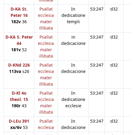
D-KA St.
Psallat
In
53:247
d32
n
Peter 16
ecclesia
dedicatione
182v
36
mater
templi
illibata
D-KA S. Peter
Psallat
in
53:247
d32
44
ecclesia
dedicacione
181v
52
mater
illibata
D-KNd 226
Psallat
In
53:247
d32
113va
s26
ecclesia
dedicacione
mater
illibata
D-Kl 4o
Psallat
In
53:247
d32
theol. 15
ecclesia
dedicatione
190r
43
mater
ecclesie
illibata
D-LEu 391
Psallat
In
53:247
d32
xx/6v
53
ecclesia
dedicacione