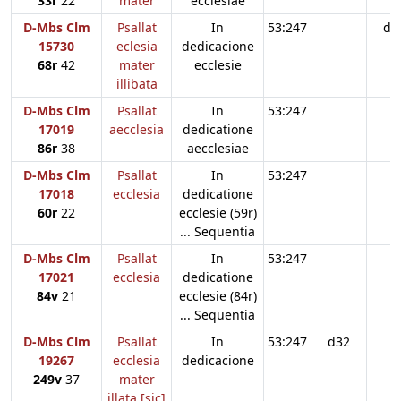
33r
22
mater
ecclesiae
D-Mbs Clm
Psallat
In
53:247
d3
15730
eclesia
dedicacione
68r
42
mater
ecclesie
illibata
D-Mbs Clm
Psallat
In
53:247
17019
aecclesia
dedicatione
86r
38
aecclesiae
D-Mbs Clm
Psallat
In
53:247
17018
ecclesia
dedicatione
60r
22
ecclesie (59r)
... Sequentia
D-Mbs Clm
Psallat
In
53:247
17021
ecclesia
dedicatione
84v
21
ecclesie (84r)
... Sequentia
D-Mbs Clm
Psallat
In
53:247
d32
19267
ecclesia
dedicacione
249v
37
mater
illata [sic]