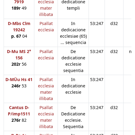
7919
ecclesia
dedicatione
189r
49
mater
templi
illibata
D-Mbs Clm
Psallat
In
53:247
d32
19242
ecclesia
dedicacione
p. 67
04
ecclesiae (65)
... sequencia
D-Mu MS 2°
Psallat
De
53:247
d32
n3
156
ecclesia
dedicatione
202r
56
ecclesie
sequentia
D-MÜu Hs 41
Psallat
In
53:247
246r
53
ecclesia
dedicatione
mater
ecclesie
illibata
Cantus D-
Psallat
De
53:247
d32
P/imp1511
ecclesia
Dedicatione
276r
82
mater
ecclesie.
illibata
Sequentia