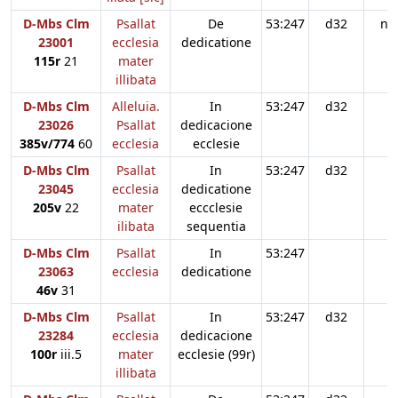
D-Mbs Clm
Psallat
De
53:247
d32
n3
23001
ecclesia
dedicatione
115r
21
mater
illibata
D-Mbs Clm
Alleluia.
In
53:247
d32
n
23026
Psallat
dedicacione
385v/774
60
ecclesia
ecclesie
D-Mbs Clm
Psallat
In
53:247
d32
23045
ecclesia
dedicatione
205v
22
mater
eccclesie
ilibata
sequentia
D-Mbs Clm
Psallat
In
53:247
23063
ecclesia
dedicatione
46v
31
D-Mbs Clm
Psallat
In
53:247
d32
23284
ecclesia
dedicacione
100r
iii.5
mater
ecclesie (99r)
illibata