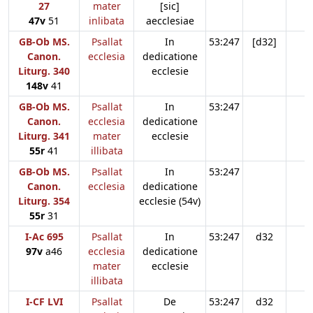
27
mater
[sic]
47v
51
inlibata
aecclesiae
GB-Ob MS.
Psallat
In
53:247
[d32]
Canon.
ecclesia
dedicatione
Liturg. 340
ecclesie
148v
41
GB-Ob MS.
Psallat
In
53:247
Canon.
ecclesia
dedicatione
Liturg. 341
mater
ecclesie
55r
41
illibata
GB-Ob MS.
Psallat
In
53:247
Canon.
ecclesia
dedicatione
Liturg. 354
ecclesie (54v)
55r
31
I-Ac 695
Psallat
In
53:247
d32
97v
a46
ecclesia
dedicatione
mater
ecclesie
illibata
I-CF LVI
Psallat
De
53:247
d32