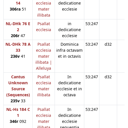
14
ecclesia
dedicatione
306ra
51
mater
ecclesie
illibata
NL-DHk 76 E
Psallat
in
53:247
2
ecclesia
dedicatione
206r
47
ecclesie
NL-DHk 78 A
Psallat
Dominica
53:247
d32
33
ecclesia
infra octavam
236v
41
mater
et in octavis
illibata |
Alleluya
Cantus
Psallat
In
53:247
d32
Unknown
ecclesia
dedicatione
Source
mater
ecclesie et in
(Sequences)
illibata
octava
235v
33
NL-Hs 184 C
Psallat
In
53:247
1
ecclesia
dedicatione
346r
092
mater
ecclesie
illibata
sequentia