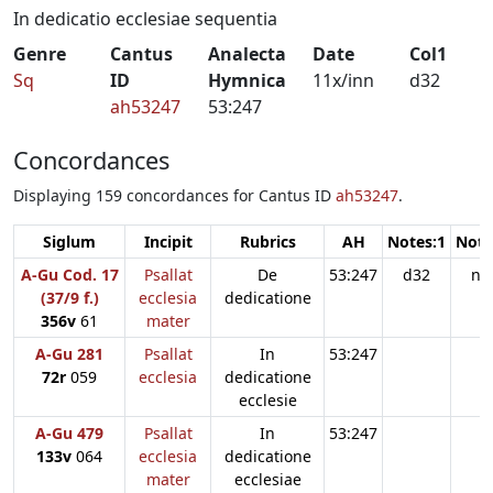
In dedicatio ecclesiae sequentia
Genre
Cantus
Analecta
Date
Col1
Sq
ID
Hymnica
11x/inn
d32
ah53247
53:247
Concordances
Displaying 159 concordances for Cantus ID
ah53247
.
Siglum
Incipit
Rubrics
AH
Notes:1
Note
A-Gu Cod. 17
Psallat
De
53:247
d32
n3
(37/9 f.)
ecclesia
dedicatione
356v
61
mater
A-Gu 281
Psallat
In
53:247
72r
059
ecclesia
dedicatione
ecclesie
A-Gu 479
Psallat
In
53:247
133v
064
ecclesia
dedicatione
mater
ecclesiae