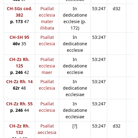
CH-SGs cod.
Psallat
In
53:247
d32
382
ecclesia
dedicatione
p. 173
47
mater
ecclesie (p.
illibata
172)
CH-SH 95
Psallat
In
53:247
46v
35
ecclesia
dedicatione
ecclesie
CH-Zz Rh.
Psallat
In
53:247
125
ecclesia
dedicatione
p. 246
42
maer
ecclesie
CH-Zz Rh. 14
Psallat
In
53:247
62r
48
ecclesia
dedicatione
ecclesiae
CH-Zz Rh. 55
Psallat
In
53:247
p. 246
44
ecclesia
dedicatione
ecclesiae
CH-Zz Rh.
Psallat
[?]
53:247
d32
132
aecclesia