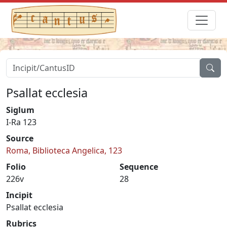
Psallat ecclesia
Siglum
I-Ra 123
Source
Roma, Biblioteca Angelica, 123
Folio
Sequence
226v
28
Incipit
Psallat ecclesia
Rubrics