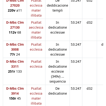
D-Mbs Clm
Psallat
De
53:247
d32
27020
ecclesia
deddicacione
220v
a11
mater
templi
illibata
D-Mbs Clm
Psallat
In
53:247
d32
27130
aecclesia
dedicatione
112v
68
mater
ecclesiae
illibata
D-Mbs Clm
Psallat
In
53:247
d3
3008
ecclesia
dedicatione
77r
24
ecclesiae
D-Mbs Clm
Psallat
In
53:247
3311
ecclesia
dedicatione
251r
133
ecclesie
(349v) ...
sequencia
D-Mbs Clm
Psallat
De
53:247
d32
3914
ecclesia
dedicatione
150r
45
mater
illibata