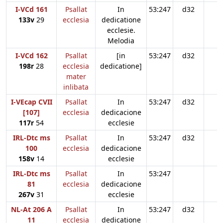
I-VCd 161
Psallat
In
53:247
d32
133v
29
ecclesia
dedicatione
ecclesie.
Melodia
I-VCd 162
Psallat
[in
53:247
d32
198r
28
ecclesia
dedicatione]
mater
inlibata
I-VEcap CVII
Psallat
In
53:247
d32
[107]
ecclesia
dedicacione
117r
54
ecclesie
IRL-Dtc ms
Psallat
In
53:247
d32
100
ecclesia
dedicacione
158v
14
ecclesie
IRL-Dtc ms
Psallat
In
53:247
81
ecclesia
dedicacione
267v
31
ecclesie
NL-At 206 A
Psallat
In
53:247
d32
11
ecclesia
dedicatione