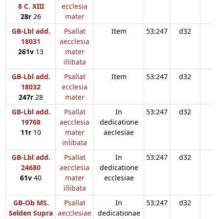
8 C. XIII
ecclesia
28r
26
mater
GB-Lbl add.
Psallat
Item
53:247
d32
18031
aecclesia
261v
13
mater
illibata
GB-Lbl add.
Psallat
Item
53:247
d32
18032
ecclesia
247r
28
mater
GB-Lbl add.
Psallat
In
53:247
d32
19768
aecclesia
dedicatione
11r
10
mater
aeclesiae
inlibata
GB-Lbl add.
Psallat
In
53:247
d32
24680
aecclesia
dedicatione
61v
40
mater
ecclesiae
illibata
GB-Ob MS.
Psallat
In
53:247
d32
Selden Supra
aecclesiae
dedicationae