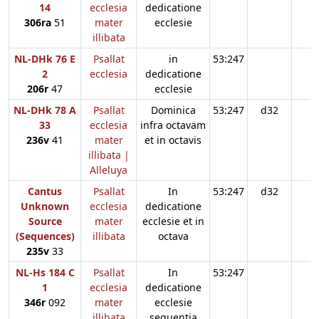
14
ecclesia
dedicatione
306ra
51
mater
ecclesie
illibata
NL-DHk 76 E
Psallat
in
53:247
2
ecclesia
dedicatione
206r
47
ecclesie
NL-DHk 78 A
Psallat
Dominica
53:247
d32
33
ecclesia
infra octavam
236v
41
mater
et in octavis
illibata |
Alleluya
Cantus
Psallat
In
53:247
d32
Unknown
ecclesia
dedicatione
Source
mater
ecclesie et in
(Sequences)
illibata
octava
235v
33
NL-Hs 184 C
Psallat
In
53:247
1
ecclesia
dedicatione
346r
092
mater
ecclesie
illibata
sequentia