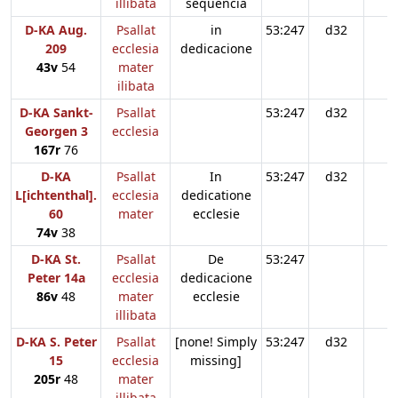
illibata
sequencia
D-KA Aug.
Psallat
in
53:247
d32
209
ecclesia
dedicacione
43v
54
mater
ilibata
D-KA Sankt-
Psallat
53:247
d32
Georgen 3
ecclesia
167r
76
D-KA
Psallat
In
53:247
d32
L[ichtenthal].
ecclesia
dedicatione
60
mater
ecclesie
74v
38
D-KA St.
Psallat
De
53:247
Peter 14a
ecclesia
dedicacione
86v
48
mater
ecclesie
illibata
D-KA S. Peter
Psallat
[none! Simply
53:247
d32
n
15
ecclesia
missing]
205r
48
mater
illibata