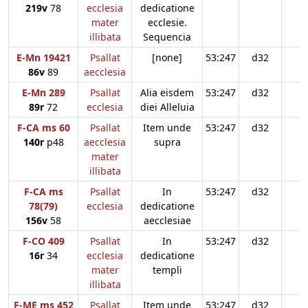
219v
78
ecclesia
dedicatione
mater
ecclesie.
illibata
Sequencia
E-Mn 19421
Psallat
[none]
53:247
d32
86v
89
aecclesia
E-Mn 289
Psallat
Alia eisdem
53:247
d32
89r
72
ecclesia
diei Alleluia
F-CA ms 60
Psallat
Item unde
53:247
d32
140r
p48
aecclesia
supra
mater
illibata
F-CA ms
Psallat
In
53:247
d32
78(79)
ecclesia
dedicatione
156v
58
aecclesiae
F-CO 409
Psallat
In
53:247
d32
16r
34
ecclesia
dedicatione
mater
templi
illibata
F-ME ms 452
Psallat
Item unde
53:247
d32