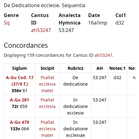
De Dedicatione ecclesie. Sequentia
Genre
Cantus
Analecta
Date
Col1
Sq
ID
Hymnica
16a/imp
d32
ah53247
53:247
Concordances
Displaying 159 concordances for Cantus ID
ah53247
.
Siglum
Incipit
Rubrics
AH
Notes:1
Note
A-Gu Cod. 17
Psallat
De
53:247
d32
n3
(37/9 f.)
ecclesia
dedicatione
356v
61
mater
A-Gu 281
Psallat
In
53:247
72r
059
ecclesia
dedicatione
ecclesie
A-Gu 479
Psallat
In
53:247
133v
064
ecclesia
dedicatione
mater
ecclesiae