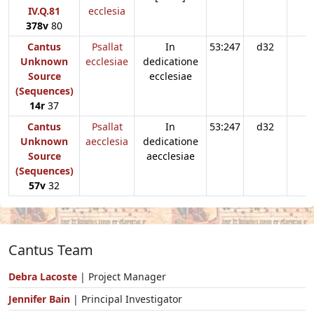
IV.Q.81
ecclesia
378v
80
Cantus
Psallat
In
53:247
d32
Unknown
ecclesiae
dedicatione
Source
ecclesiae
(Sequences)
14r
37
Cantus
Psallat
In
53:247
d32
Unknown
aecclesia
dedicatione
Source
aecclesiae
(Sequences)
57v
32
Cantus Team
Debra Lacoste
| Project Manager
Jennifer Bain
| Principal Investigator