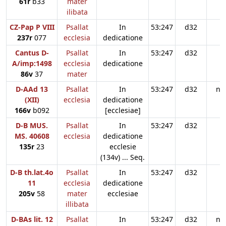
61r
b33
mater
ilibata
CZ-Pap P VIII
Psallat
In
53:247
d32
237r
077
ecclesia
dedicatione
Cantus D-
Psallat
In
53:247
d32
A/imp:1498
ecclesia
dedicatione
86v
37
mater
D-AAd 13
Psallat
In
53:247
d32
n3
(XII)
ecclesia
dedicatione
166v
b092
[ecclesiae]
D-B MUS.
Psallat
In
53:247
d32
MS. 40608
ecclesia
dedicatione
135r
23
ecclesie
(134v) ... Seq.
D-B th.lat.4o
Psallat
In
53:247
d32
11
ecclesia
dedicatione
205v
58
mater
ecclesiae
illibata
D-BAs lit. 12
Psallat
In
53:247
d32
n3