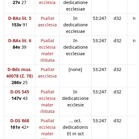
27v
27
ecclesia
dedicatione
ecclesiae
D-BAs lit. 5
Psallat
In
53:247
d32
n3
153v
91
aecclesia
dedicatione
ecclesiae
D-BAs lit. 6
Psallat
In
53:247
d32
n3
84v
39
ecclesia
dedicatione
mater
ecclesiae
illibata
D-Bds mus.
Psallat
[none]
53:247
d32
40078 (Z. 78)
aecclesia
286v
25
D-DS 545
Psallat
In
53:247
d32
147v
43
ecclesia
dedicatcione
mater
ecclesie
illibata
D-DS 868
Psallat
... oct.
53:247
d32
161v
42+
ecclesia
dedicationis
mater
Et in oct