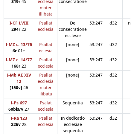
319r
45
ecclesia
consecratione
mater
illibata
I-CF LVIII
Psallat
De
53:247
d32
n3
294r
22
ecclesia
consecratione
ecclesie
I-MZ c. 13/76
Psallat
[none]
53:247
d32
6r
01+
eclesia
I-MZ c. 14/77
Psallat
[none]
53:247
d32
168r
23
ecclesia
I-Mb AE XIV
Psallat
[none]
53:247
d32
12
ecclesia
[150v]
46
mater
ilibata
I-Ps 697
Psalat
Sequentia
53:247
d32
60bis/v
27
ecclesia
I-Ra 123
Psallat
In dedicatio
53:247
d32
226v
28
ecclesia
ecclesiae
sequentia