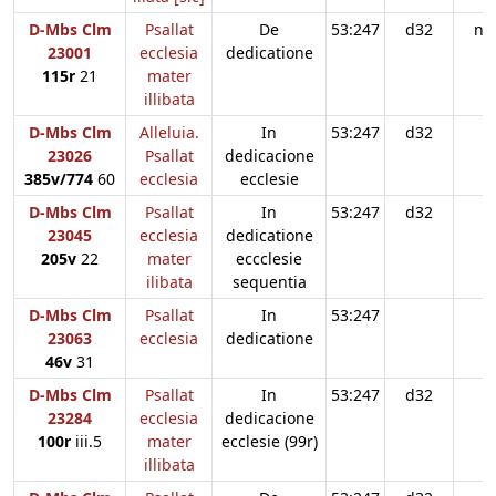
D-Mbs Clm
Psallat
De
53:247
d32
n3
23001
ecclesia
dedicatione
115r
21
mater
illibata
D-Mbs Clm
Alleluia.
In
53:247
d32
n
23026
Psallat
dedicacione
385v/774
60
ecclesia
ecclesie
D-Mbs Clm
Psallat
In
53:247
d32
23045
ecclesia
dedicatione
205v
22
mater
eccclesie
ilibata
sequentia
D-Mbs Clm
Psallat
In
53:247
23063
ecclesia
dedicatione
46v
31
D-Mbs Clm
Psallat
In
53:247
d32
23284
ecclesia
dedicacione
100r
iii.5
mater
ecclesie (99r)
illibata