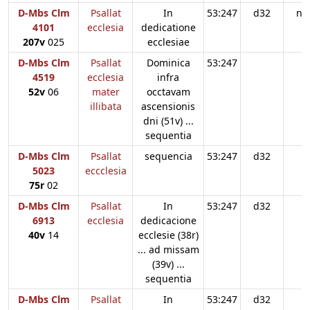
D-Mbs Clm
Psallat
In
53:247
d32
n3
4101
ecclesia
dedicatione
207v
025
ecclesiae
D-Mbs Clm
Psallat
Dominica
53:247
4519
ecclesia
infra
52v
06
mater
occtavam
illibata
ascensionis
dni (51v) ...
sequentia
D-Mbs Clm
Psallat
sequencia
53:247
d32
5023
eccclesia
75r
02
D-Mbs Clm
Psallat
In
53:247
d32
6913
ecclesia
dedicacione
40v
14
ecclesie (38r)
... ad missam
(39v) ...
sequentia
D-Mbs Clm
Psallat
In
53:247
d32