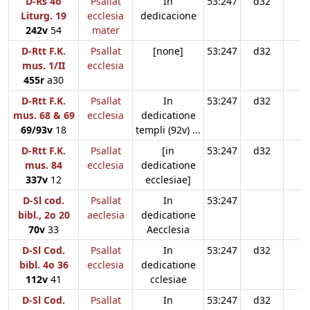
D-Rs 4o
Psallat
In
53:247
d32
Liturg. 19
ecclesia
dedicacione
242v
54
mater
D-Rtt F.K.
Psallat
[none]
53:247
d32
mus. 1/II
ecclesia
455r
a30
D-Rtt F.K.
Psallat
In
53:247
d32
mus. 68 & 69
ecclesia
dedicatione
69/93v
18
templi (92v) ...
D-Rtt F.K.
Psallat
[in
53:247
d32
mus. 84
ecclesia
dedicatione
337v
12
ecclesiae]
D-Sl cod.
Psallat
In
53:247
bibl., 2o 20
aeclesia
dedicatione
70v
33
Aecclesia
D-Sl Cod.
Psallat
In
53:247
d32
bibl. 4o 36
ecclesia
dedicatione
112v
41
cclesiae
D-Sl Cod.
Psallat
In
53:247
d32