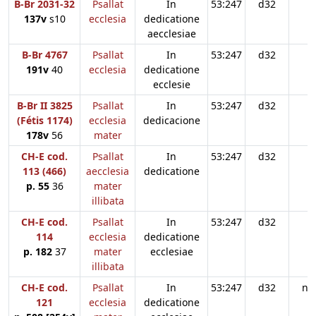
B-Br 2031-32
Psallat
In
53:247
d32
137v
s10
ecclesia
dedicatione
aecclesiae
B-Br 4767
Psallat
In
53:247
d32
191v
40
ecclesia
dedicatione
ecclesie
B-Br II 3825
Psallat
In
53:247
d32
(Fétis 1174)
ecclesia
dedicacione
178v
56
mater
CH-E cod.
Psallat
In
53:247
d32
113 (466)
aecclesia
dedicatione
p. 55
36
mater
illibata
CH-E cod.
Psallat
In
53:247
d32
114
ecclesia
dedicatione
p. 182
37
mater
ecclesiae
illibata
CH-E cod.
Psallat
In
53:247
d32
n3
121
ecclesia
dedicatione