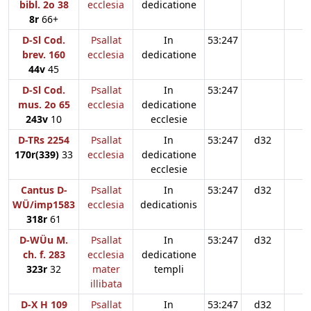
bibl. 2o 38
ecclesia
dedicatione
8r
66+
D-Sl Cod.
Psallat
In
53:247
brev. 160
ecclesia
dedicatione
44v
45
D-Sl Cod.
Psallat
In
53:247
mus. 2o 65
ecclesia
dedicatione
243v
10
ecclesie
D-TRs 2254
Psallat
In
53:247
d32
170r(339)
33
ecclesia
dedicatione
ecclesie
Cantus D-
Psallat
In
53:247
d32
WÜ/imp1583
ecclesia
dedicationis
318r
61
D-WÜu M.
Psallat
In
53:247
d32
ch. f. 283
ecclesia
dedicatione
323r
32
mater
templi
illibata
D-X H 109
Psallat
In
53:247
d32