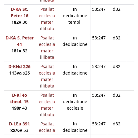
D-KA St.
Psallat
In
53:247
d32
n
Peter 16
ecclesia
dedicatione
182v
36
mater
templi
illibata
D-KA S. Peter
Psallat
in
53:247
d32
44
ecclesia
dedicacione
181v
52
mater
illibata
D-KNd 226
Psallat
In
53:247
d32
113va
s26
ecclesia
dedicacione
mater
illibata
D-Kl 4o
Psallat
In
53:247
d32
theol. 15
ecclesia
dedicatione
190r
43
mater
ecclesie
illibata
D-LEu 391
Psallat
In
53:247
d32
xx/6v
53
ecclesia
dedicacione