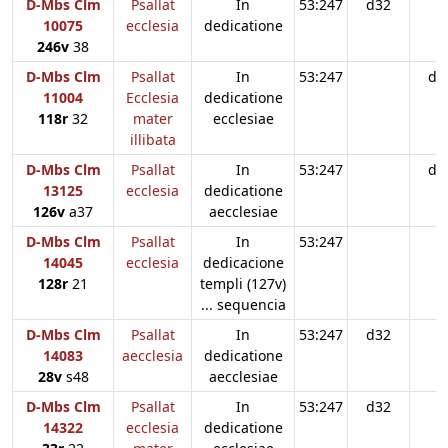
D-Mbs Clm
Psallat
In
53:247
d32
10075
ecclesia
dedicatione
246v
38
D-Mbs Clm
Psallat
In
53:247
d3
11004
Ecclesia
dedicatione
118r
32
mater
ecclesiae
illibata
D-Mbs Clm
Psallat
In
53:247
d3
13125
ecclesia
dedicatione
126v
a37
aecclesiae
D-Mbs Clm
Psallat
In
53:247
14045
ecclesia
dedicacione
128r
21
templi (127v)
... sequencia
D-Mbs Clm
Psallat
In
53:247
d32
14083
aecclesia
dedicatione
28v
s48
aecclesiae
D-Mbs Clm
Psallat
In
53:247
d32
14322
ecclesia
dedicatione