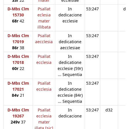
33r
22
mater
ecclesiae
D-Mbs Clm
Psallat
In
53:247
d3
15730
eclesia
dedicacione
68r
42
mater
ecclesie
illibata
D-Mbs Clm
Psallat
In
53:247
17019
aecclesia
dedicatione
86r
38
aecclesiae
D-Mbs Clm
Psallat
In
53:247
17018
ecclesia
dedicatione
60r
22
ecclesie (59r)
... Sequentia
D-Mbs Clm
Psallat
In
53:247
17021
ecclesia
dedicatione
84v
21
ecclesie (84r)
... Sequentia
D-Mbs Clm
Psallat
In
53:247
d32
19267
ecclesia
dedicacione
249v
37
mater
illata [sic]