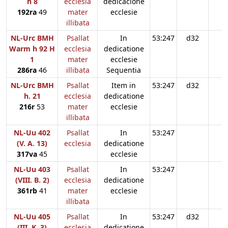
h 8
ecclesia
dedicacione
192ra
49
mater
ecclesie
illibata
NL-Urc BMH
Psallat
In
53:247
d32
Warm h 92 H
ecclesia
dedicatione
1
mater
ecclesie
286ra
46
illibata
Sequentia
NL-Urc BMH
Psallat
Item in
53:247
d32
h. 21
ecclesia
dedicatione
216r
53
mater
ecclesie
illibata
NL-Uu 402
Psallat
In
53:247
(V. A. 13)
ecclesia
dedicatione
317va
45
ecclesie
NL-Uu 403
Psallat
In
53:247
(VIII. B. 2)
ecclesia
dedicatione
361rb
41
mater
ecclesie
illibata
NL-Uu 405
Psallat
In
53:247
d32
(III. K. 3)
ecclesia
dedicatione