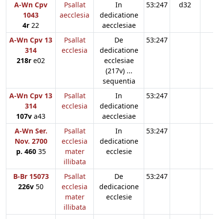
A-Wn Cpv
Psallat
In
53:247
d32
1043
aecclesia
dedicatione
4r
22
aecclesiae
A-Wn Cpv 13
Psallat
De
53:247
314
ecclesia
dedicatione
218r
e02
ecclesiae
(217v) ...
sequentia
A-Wn Cpv 13
Psallat
In
53:247
314
ecclesia
dedicatione
107v
a43
aecclesiae
A-Wn Ser.
Psallat
In
53:247
Nov. 2700
ecclesia
dedicatione
p. 460
35
mater
ecclesie
illibata
B-Br 15073
Psallat
De
53:247
226v
50
ecclesia
dedicacione
mater
ecclesie
illibata