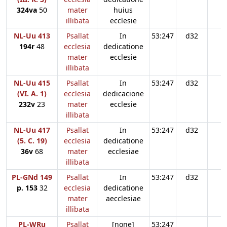
324va
50
mater
huius
illibata
ecclesie
NL-Uu 413
Psallat
In
53:247
d32
194r
48
ecclesia
dedicatione
mater
ecclesie
illibata
NL-Uu 415
Psallat
In
53:247
d32
(VI. A. 1)
ecclesia
dedicacione
232v
23
mater
ecclesie
illibata
NL-Uu 417
Psallat
In
53:247
d32
(5. C. 19)
ecclesia
dedicatione
36v
68
mater
ecclesiae
illibata
PL-GNd 149
Psallat
In
53:247
d32
p. 153
32
ecclesia
dedicatione
mater
aecclesiae
illibata
PL-WRu
Psallat
[none]
53:247