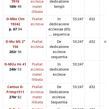
7919
ecclesia
dedicatione
189r
49
mater
templi
illibata
D-Mbs Clm
Psallat
In
53:247
d32
19242
ecclesia
dedicacione
p. 67
04
ecclesiae (65)
... sequencia
D-Mu MS 2°
Psallat
De
53:247
d32
n3
156
ecclesia
dedicatione
202r
56
ecclesie
sequentia
D-MÜu Hs 41
Psallat
In
53:247
246r
53
ecclesia
dedicatione
mater
ecclesie
illibata
Cantus D-
Psallat
De
53:247
d32
P/imp1511
ecclesia
Dedicatione
276r
82
mater
ecclesie.
illibata
Sequentia