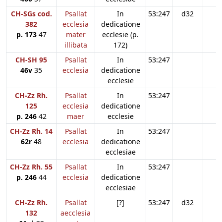
CH-SGs cod.
Psallat
In
53:247
d32
382
ecclesia
dedicatione
p. 173
47
mater
ecclesie (p.
illibata
172)
CH-SH 95
Psallat
In
53:247
46v
35
ecclesia
dedicatione
ecclesie
CH-Zz Rh.
Psallat
In
53:247
125
ecclesia
dedicatione
p. 246
42
maer
ecclesie
CH-Zz Rh. 14
Psallat
In
53:247
62r
48
ecclesia
dedicatione
ecclesiae
CH-Zz Rh. 55
Psallat
In
53:247
p. 246
44
ecclesia
dedicatione
ecclesiae
CH-Zz Rh.
Psallat
[?]
53:247
d32
132
aecclesia