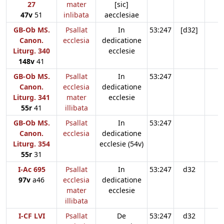
27
mater
[sic]
47v
51
inlibata
aecclesiae
GB-Ob MS.
Psallat
In
53:247
[d32]
Canon.
ecclesia
dedicatione
Liturg. 340
ecclesie
148v
41
GB-Ob MS.
Psallat
In
53:247
Canon.
ecclesia
dedicatione
Liturg. 341
mater
ecclesie
55r
41
illibata
GB-Ob MS.
Psallat
In
53:247
Canon.
ecclesia
dedicatione
Liturg. 354
ecclesie (54v)
55r
31
I-Ac 695
Psallat
In
53:247
d32
97v
a46
ecclesia
dedicatione
mater
ecclesie
illibata
I-CF LVI
Psallat
De
53:247
d32