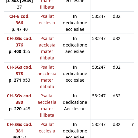
p. 508 [254v]
mater
ecclesiae
37
illibata
CH-E cod.
Psallat
In
53:247
d32
366
ecclesia
dedicatione
p. 47
40
ecclesiae
CH-SGs cod.
Psallat
In
53:247
d32
376
aeclesia
dedicatione
p. 400
d55
mater
aeclesiae
illibata
CH-SGs cod.
Psallat
In
53:247
d32
378
aecclesia
dedicatione
p. 271
b53
mater
ecclesiae
illibata
CH-SGs cod.
Psallat
In
53:247
d32
380
aecclesia
dedicatione
p. 220
a48
mater
Aecclesiae
illibata
CH-SGs cod.
Psallat
In
53:247
d32
n3
381
ecclesia
dedicatione
460
57
ecclesiae