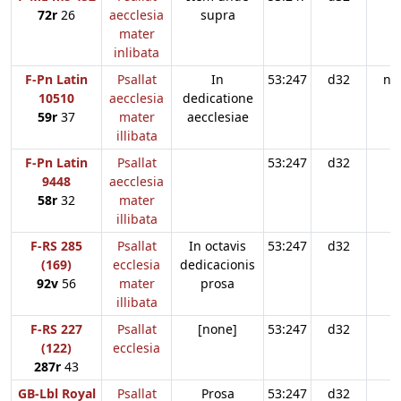
72r
26
aecclesia
supra
mater
inlibata
F-Pn Latin
Psallat
In
53:247
d32
n3
10510
aecclesia
dedicatione
59r
37
mater
aecclesiae
illibata
F-Pn Latin
Psallat
53:247
d32
9448
aecclesia
58r
32
mater
illibata
F-RS 285
Psallat
In octavis
53:247
d32
(169)
ecclesia
dedicacionis
92v
56
mater
prosa
illibata
F-RS 227
Psallat
[none]
53:247
d32
(122)
ecclesia
287r
43
GB-Lbl Royal
Psallat
Prosa
53:247
d32