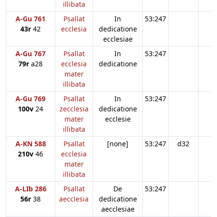
illibata
A-Gu 761
Psallat
In
53:247
43r
42
ecclesia
dedicatione
ecclesiae
A-Gu 767
Psallat
In
53:247
79r
a28
ecclesia
dedicatione
mater
illibata
A-Gu 769
Psallat
In
53:247
100v
24
zecclesia
dedicatione
mater
ecclesie
illibata
A-KN 588
Psallat
[none]
53:247
d32
210v
46
ecclesia
mater
illibata
A-LIb 286
Psallat
De
53:247
56r
38
aecclesia
dedicatione
aecclesiae