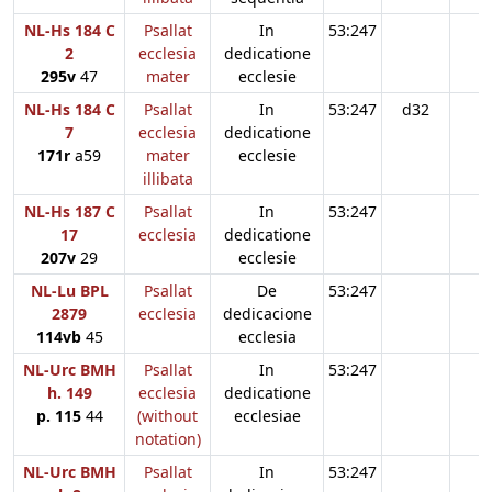
NL-Hs 184 C
Psallat
In
53:247
2
ecclesia
dedicatione
295v
47
mater
ecclesie
NL-Hs 184 C
Psallat
In
53:247
d32
7
ecclesia
dedicatione
171r
a59
mater
ecclesie
illibata
NL-Hs 187 C
Psallat
In
53:247
17
ecclesia
dedicatione
207v
29
ecclesie
NL-Lu BPL
Psallat
De
53:247
2879
ecclesia
dedicacione
114vb
45
ecclesia
NL-Urc BMH
Psallat
In
53:247
h. 149
ecclesia
dedicatione
p. 115
44
(without
ecclesiae
notation)
NL-Urc BMH
Psallat
In
53:247