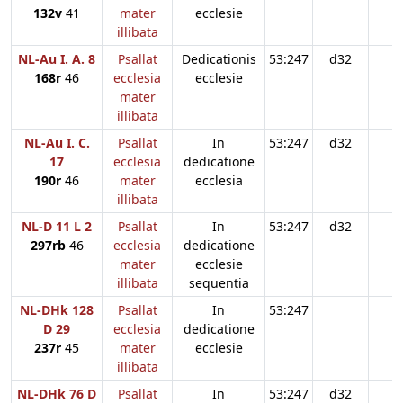
132v
41
mater
ecclesie
illibata
NL-Au I. A. 8
Psallat
Dedicationis
53:247
d32
168r
46
ecclesia
ecclesie
mater
illibata
NL-Au I. C.
Psallat
In
53:247
d32
17
ecclesia
dedicatione
190r
46
mater
ecclesia
illibata
NL-D 11 L 2
Psallat
In
53:247
d32
297rb
46
ecclesia
dedicatione
mater
ecclesie
illibata
sequentia
NL-DHk 128
Psallat
In
53:247
D 29
ecclesia
dedicatione
237r
45
mater
ecclesie
illibata
NL-DHk 76 D
Psallat
In
53:247
d32