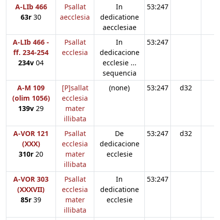
A-LIb 466
Psallat
In
53:247
63r
30
aecclesia
dedicatione
aecclesiae
A-LIb 466 -
Psallat
In
53:247
ff. 234-254
ecclesia
dedicacione
234v
04
ecclesie ...
sequencia
A-M 109
[P]sallat
(none)
53:247
d32
(olim 1056)
ecclesia
139v
29
mater
illibata
A-VOR 121
Psallat
De
53:247
d32
(XXX)
ecclesia
dedicacione
310r
20
mater
ecclesie
illibata
A-VOR 303
Psallat
In
53:247
(XXXVII)
ecclesia
dedicatione
85r
39
mater
ecclesie
illibata