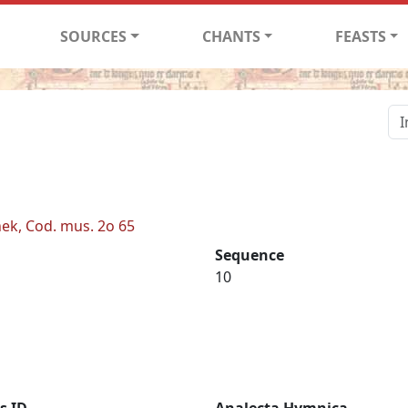
SOURCES
CHANTS
FEASTS
ek, Cod. mus. 2o 65
Sequence
10
s ID
Analecta Hymnica