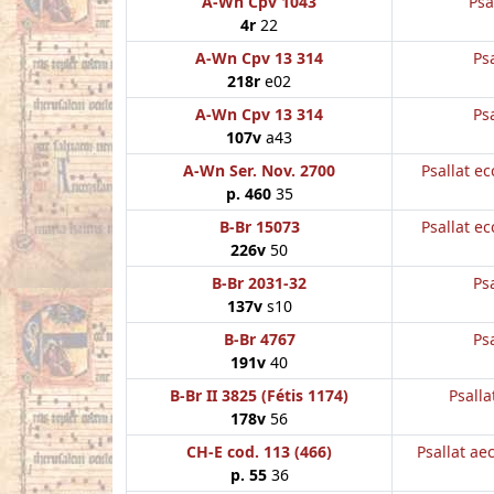
A-Wn Cpv 1043
Psa
4r
22
A-Wn Cpv 13 314
Psa
218r
e02
A-Wn Cpv 13 314
Psa
107v
a43
A-Wn Ser. Nov. 2700
Psallat ec
p. 460
35
B-Br 15073
Psallat ec
226v
50
B-Br 2031-32
Psa
137v
s10
B-Br 4767
Psa
191v
40
B-Br II 3825 (Fétis 1174)
Psalla
178v
56
CH-E cod. 113 (466)
Psallat aec
p. 55
36