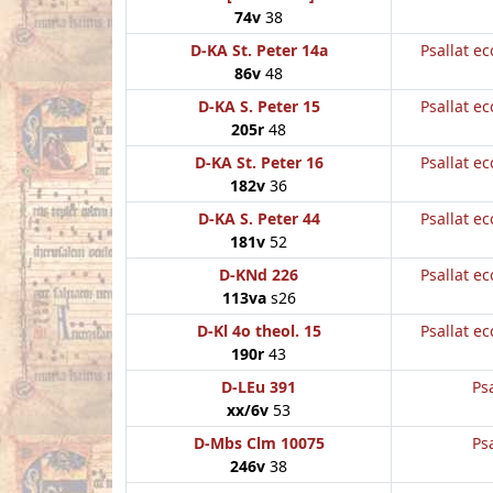
74v
38
D-KA St. Peter 14a
Psallat ec
86v
48
D-KA S. Peter 15
Psallat ec
205r
48
D-KA St. Peter 16
Psallat ec
182v
36
D-KA S. Peter 44
Psallat ec
181v
52
D-KNd 226
Psallat ec
113va
s26
D-Kl 4o theol. 15
Psallat ec
190r
43
D-LEu 391
Psa
xx/6v
53
D-Mbs Clm 10075
Psa
246v
38