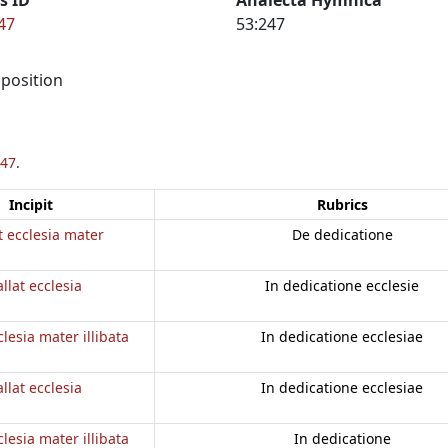
47
53:247
 position
47
.
Incipit
Rubrics
t ecclesia mater
De dedicatione
llat ecclesia
In dedicatione ecclesie
clesia mater illibata
In dedicatione ecclesiae
llat ecclesia
In dedicatione ecclesiae
clesia mater illibata
In dedicatione