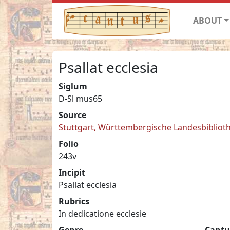
ABOUT
Psallat ecclesia
Siglum
D-Sl mus65
Source
Stuttgart, Württembergische Landesbiblioth
Folio
243v
Incipit
Psallat ecclesia
Rubrics
In dedicatione ecclesie
Genre
Cantu