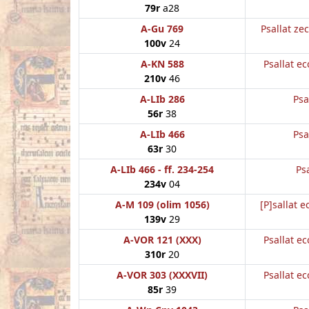
79r
a28
A-Gu 769
Psallat zec
100v
24
A-KN 588
Psallat ec
210v
46
A-LIb 286
Psa
56r
38
A-LIb 466
Psa
63r
30
A-LIb 466 - ff. 234-254
Psa
234v
04
A-M 109 (olim 1056)
[P]sallat e
139v
29
A-VOR 121 (XXX)
Psallat ec
310r
20
A-VOR 303 (XXXVII)
Psallat ec
85r
39