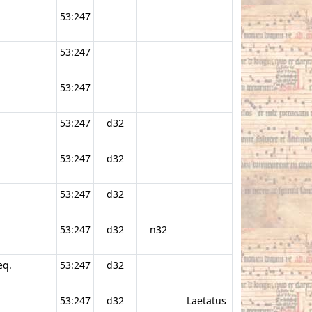
53:247
53:247
53:247
53:247
d32
53:247
d32
53:247
d32
53:247
d32
n32
eq.
53:247
d32
53:247
d32
Laetatus