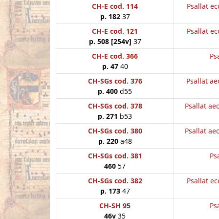
CH-E cod. 114
Psallat ec
p. 182
37
CH-E cod. 121
Psallat ec
p. 508 [254v]
37
CH-E cod. 366
Psa
p. 47
40
CH-SGs cod. 376
Psallat ae
p. 400
d55
CH-SGs cod. 378
Psallat aec
p. 271
b53
CH-SGs cod. 380
Psallat aec
p. 220
a48
CH-SGs cod. 381
Psa
460
57
CH-SGs cod. 382
Psallat ec
p. 173
47
CH-SH 95
Psa
46v
35