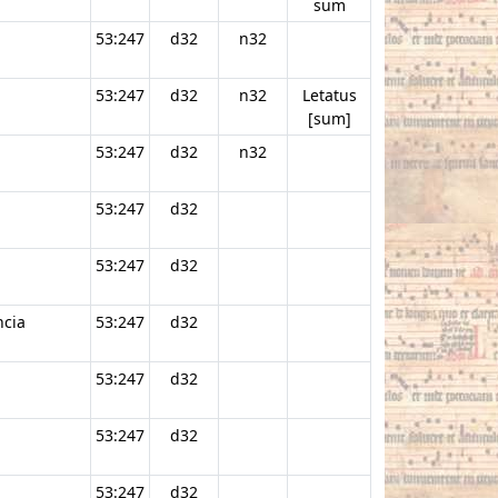
sum
53:247
d32
n32
53:247
d32
n32
Letatus
[sum]
53:247
d32
n32
53:247
d32
53:247
d32
ncia
53:247
d32
53:247
d32
53:247
d32
53:247
d32