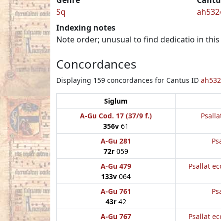
Sq
ah532
Indexing notes
Note order; unusual to find dedicatio in this
Concordances
Displaying 159 concordances for Cantus ID
ah532
Siglum
A-Gu Cod. 17 (37/9 f.)
Psalla
356v
61
A-Gu 281
Psa
72r
059
A-Gu 479
Psallat ec
133v
064
A-Gu 761
Psa
43r
42
A-Gu 767
Psallat ec