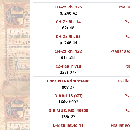
CH-Zz Rh. 125
Psall
p. 246
42
CH-Zz Rh. 14
Psa
62r
48
CH-Zz Rh. 55
Psa
p. 246
44
CH-Zz Rh. 132
Psallat ae
61r
b33
CZ-Pap P VIII
Psa
237r
077
Cantus D-A/imp:1498
Psalla
86v
37
D-AAd 13 (XII)
Psa
166v
b092
D-B MUS. MS. 40608
Psa
135r
23
D-B th.lat.4o 11
Psallat ec