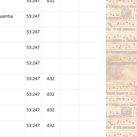
53:247
d32
quentia
53:247
53:247
53:247
53:247
53:247
d32
53:247
d32
53:247
d32
53:247
d32