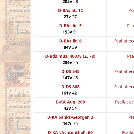
205v
58
D-BAs lit. 12
Psa
27v
27
D-BAs lit. 5
Psa
153v
91
D-BAs lit. 6
Psallat ec
84v
39
D-Bds mus. 40078 (Z. 78)
Psa
286v
25
D-DS 545
Psallat ec
147v
43
D-DS 868
Psallat ec
161v
42+
D-KA Aug. 209
Psallat ec
43v
54
D-KA Sankt-Georgen 3
Psa
167r
76
D-KA L[ichtenthal]. 60
Psalla