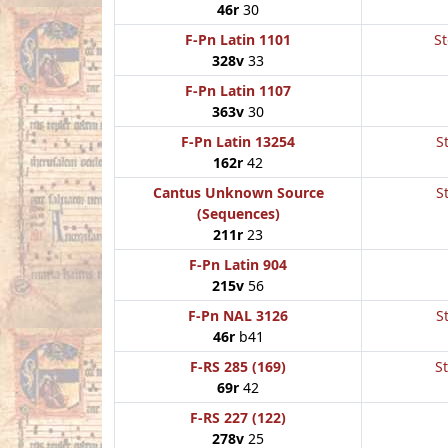
46r
30
F-Pn Latin 1101
St
328v
33
F-Pn Latin 1107
363v
30
F-Pn Latin 13254
S
162r
42
Cantus Unknown Source
S
(Sequences)
211r
23
F-Pn Latin 904
215v
56
F-Pn NAL 3126
S
46r
b41
F-RS 285 (169)
St
69r
42
F-RS 227 (122)
278v
25