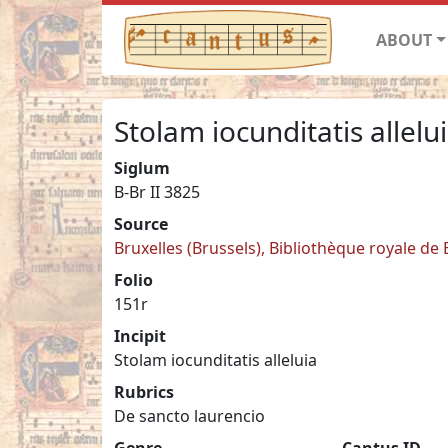
ABOUT
Stolam iocunditatis allelu
Siglum
B-Br II 3825
Source
Bruxelles (Brussels), Bibliothèque royale de B
Folio
151r
Incipit
Stolam iocunditatis alleluia
Rubrics
De sancto laurencio
Genre
Cantus ID