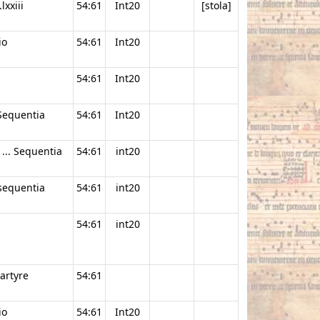
lxxiii
54:61
Int20
[stola]
io
54:61
Int20
54:61
Int20
 Sequentia
54:61
Int20
 ... Sequentia
54:61
int20
 sequentia
54:61
int20
54:61
int20
artyre
54:61
io
54:61
Int20