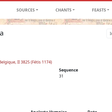
SOURCES
CHANTS
FEASTS
ia
elgique, II 3825 (Fétis 1174)
Sequence
31
Analecta Hymnica
Date