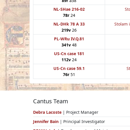
89r
a38
NL-SHae 216-02
St
78r
24
NL-DHk 78 A 33
Stolam i
219v
26
PL-WRu IV.Q.81
341v
48
US-Cn case 181
112v
24
US-Cn case 59.1
S
76r
51
Cantus Team
Debra Lacoste
| Project Manager
Jennifer Bain
| Principal Investigator