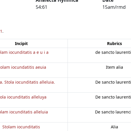
54:61
15am/rmd
1
.
Incipit
Rubrics
lam iocunditatis a e u i a
de sancto laurent
tolam iocundatitis aeuia
Item alia
a. Stola iocunditatis alleluia.
De sancto laurent
ola iocunditatis alleluya
De sancto laurent
olam iocunditatis alleluia
De sancto laurenc
Stolam iocunditatis
Alia