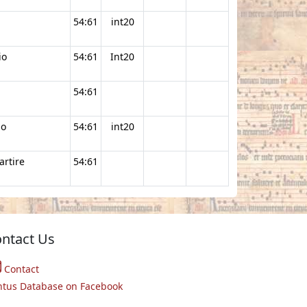
i
54:61
int20
io
54:61
Int20
54:61
io
54:61
int20
artire
54:61
ntact Us
Contact
ntus Database on Facebook