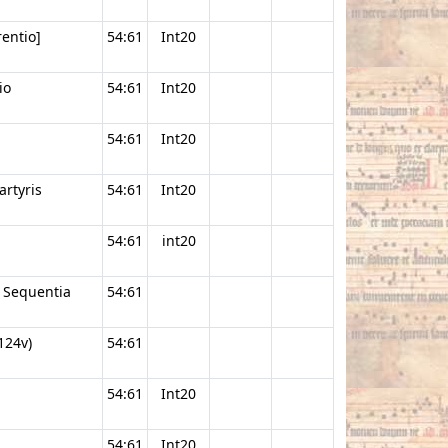
entio]
54:61
Int20
io
54:61
Int20
54:61
Int20
artyris
54:61
Int20
54:61
int20
. Sequentia
54:61
124v)
54:61
54:61
Int20
54:61
Int20