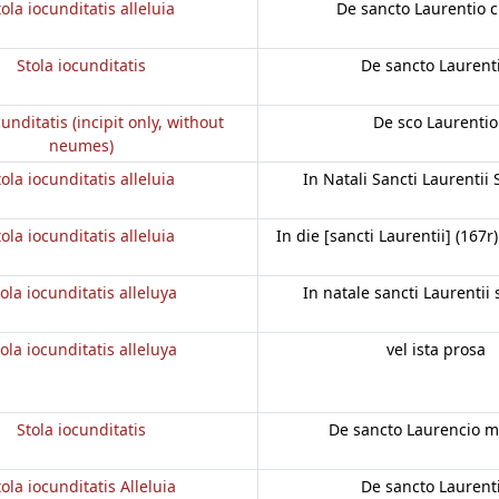
tola iocunditatis alleluia
De sancto Laurentio c.
Stola iocunditatis
De sancto Laurent
cunditatis (incipit only, without
De sco Laurentio
neumes)
tola iocunditatis alleluia
In Natali Sancti Laurentii
tola iocunditatis alleluia
In die [sancti Laurentii] (167r)
ola iocunditatis alleluya
In natale sancti Laurentii
ola iocunditatis alleluya
vel ista prosa
Stola iocunditatis
De sancto Laurencio m
tola iocunditatis Alleluia
De sancto Laurent