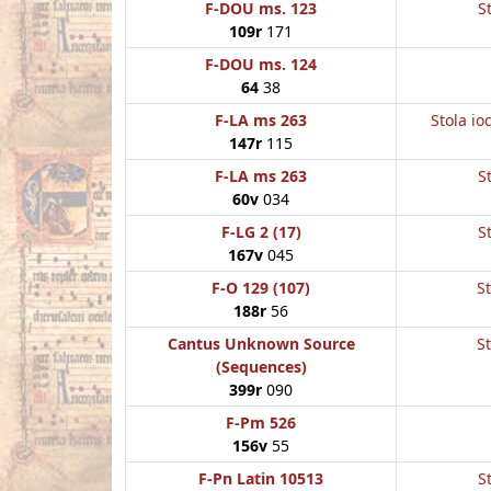
F-DOU ms. 123
S
109r
171
F-DOU ms. 124
64
38
F-LA ms 263
Stola io
147r
115
F-LA ms 263
S
60v
034
F-LG 2 (17)
S
167v
045
F-O 129 (107)
St
188r
56
Cantus Unknown Source
St
(Sequences)
399r
090
F-Pm 526
156v
55
F-Pn Latin 10513
S