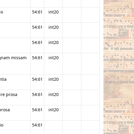
io
54:61
int20
54:61
int20
54:61
int20
magnam missam
54:61
int20
ntia
54:61
int20
ire prosa
54:61
int20
prosa
54:61
int20
io
54:61