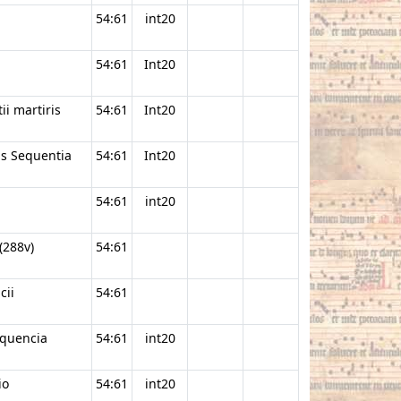
54:61
int20
54:61
Int20
ii martiris
54:61
Int20
ris Sequentia
54:61
Int20
54:61
int20
(288v)
54:61
cii
54:61
equencia
54:61
int20
io
54:61
int20