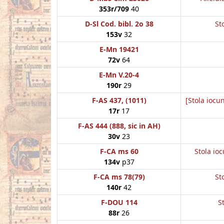
353r/709
40
D-Sl Cod. bibl. 2o 38
St
153v
32
E-Mn 19421
72v
64
E-Mn V.20-4
190r
29
F-AS 437, (1011)
[Stola iocu
17r
17
F-AS 444 (888, sic in AH)
30v
23
F-CA ms 60
Stola ioc
134v
p37
F-CA ms 78(79)
St
140r
42
F-DOU 114
S
88r
26