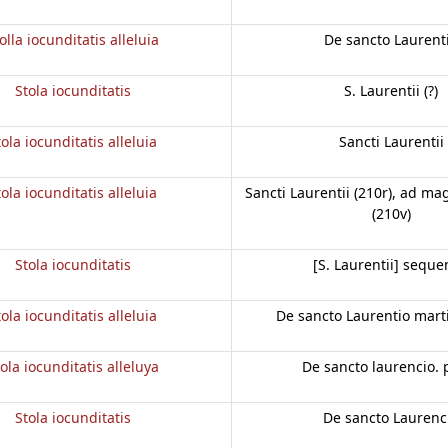
olla iocunditatis alleluia
De sancto Laurent
Stola iocunditatis
S. Laurentii (?)
tola iocunditatis alleluia
Sancti Laurentii
tola iocunditatis alleluia
Sancti Laurentii (210r), ad 
(210v)
Stola iocunditatis
[S. Laurentii] seque
tola iocunditatis alleluia
De sancto Laurentio mart
ola iocunditatis alleluya
De sancto laurencio. 
Stola iocunditatis
De sancto Laurenc