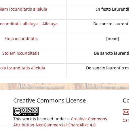
olam iocunditatis alleluia
In festo Laurenti
ocunditatis alleluya | Alleluya
De sancto Laurent
Stola iocunditatis
[none]
Stolam iocunditatis
De sancto laurent
tola iocunditatis alleluia
De sancto laurentio m
Creative Commons License
Co
This work is licensed under a
Creative Commons
Ca
Attribution-NonCommercial-ShareAlike 4.0