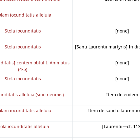
olam iocunditatis alleluia
Stola iocunditatis
[none]
Stola iocunditatis
[Santi Laurentii martyris] In die
nditatis] centem obtulit. Animatus
[none]
(4-5)
Stola iocunditatis
[none]
unditatis alleluia (sine neumis)
Item de eodem
olam iocunditatis alleluia
Item de sancto laurentio
tola iocunditatis alleluia
[Laurentii—cf. 11