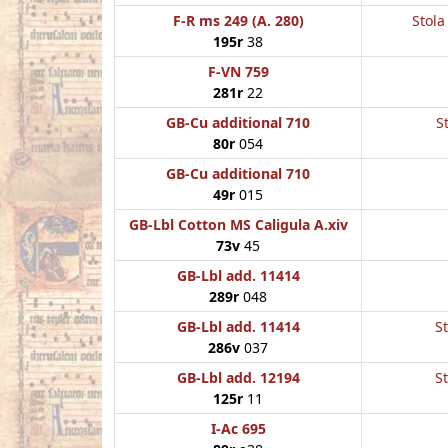
F-R ms 249 (A. 280)
Stola
195r
38
F-VN 759
281r
22
GB-Cu additional 710
S
80r
054
GB-Cu additional 710
49r
015
GB-Lbl Cotton MS Caligula A.xiv
73v
45
GB-Lbl add. 11414
289r
048
GB-Lbl add. 11414
St
286v
037
GB-Lbl add. 12194
St
125r
11
I-Ac 695