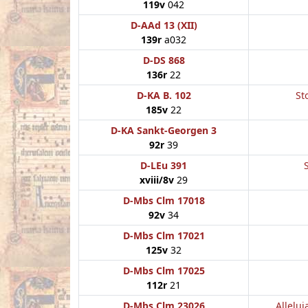
119v
042
D-AAd 13 (XII)
139r
a032
D-DS 868
136r
22
D-KA B. 102
St
185v
22
D-KA Sankt-Georgen 3
92r
39
D-LEu 391
xviii/8v
29
D-Mbs Clm 17018
92v
34
D-Mbs Clm 17021
125v
32
D-Mbs Clm 17025
112r
21
D-Mbs Clm 23026
Allelui