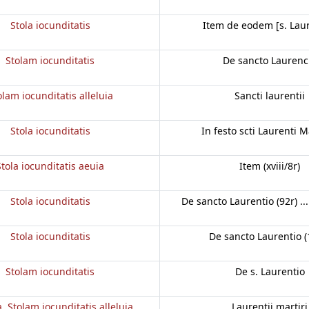
Stola iocunditatis
Item de eodem [s. Laur
Stolam iocunditatis
De sancto Laurenc
olam iocunditatis alleluia
Sancti laurentii
Stola iocunditatis
In festo scti Laurenti M
Stola iocunditatis aeuia
Item (xviii/8r)
Stola iocunditatis
De sancto Laurentio (92r) ..
Stola iocunditatis
De sancto Laurentio (
Stolam iocunditatis
De s. Laurentio
a. Stolam iocunditatis alleluia
Laurentii martiri