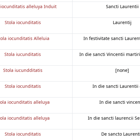
 iocunditatis alleluya Induit
Sancti Laurentii
Stola iocunditatis
Laurentij
tola iocunditatis Alleluia
In festivitate sancti Laurent
Stola iucunditatis
In die sancti Vincentii marti
Stola iucundditatis
[none]
Stola iocunditatis
In die sancti Laurentii 
ola iocunditatis alleluya
In die sancti vincen
ola iocunditatis alleluya
In die sancti laurencii S
Stola iocunditatis
De sancto Laurent