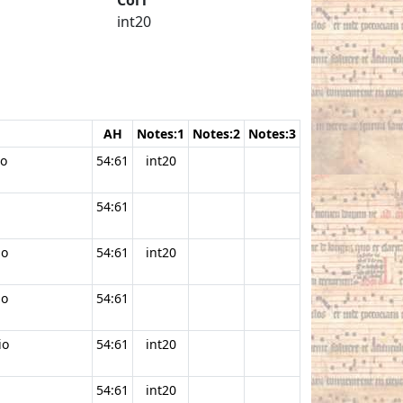
int20
AH
Notes:1
Notes:2
Notes:3
io
54:61
int20
54:61
io
54:61
int20
io
54:61
io
54:61
int20
54:61
int20