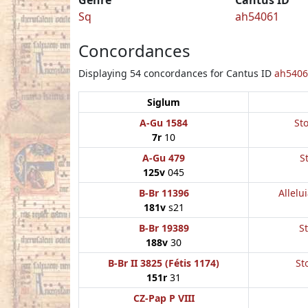
Sq
ah54061
Concordances
Displaying 54 concordances for Cantus ID
ah5406
Siglum
A-Gu 1584
Sto
7r
10
A-Gu 479
S
125v
045
B-Br 11396
Allelui
181v
s21
B-Br 19389
St
188v
30
B-Br II 3825 (Fétis 1174)
St
151r
31
CZ-Pap P VIII