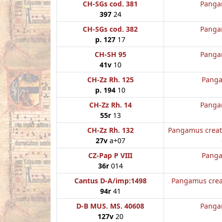
CH-SGs cod. 381
Panga
397
24
CH-SGs cod. 382
Panga
p. 127
17
CH-SH 95
Panga
41v
10
CH-Zz Rh. 125
Panga
p. 194
10
CH-Zz Rh. 14
Panga
55r
13
CH-Zz Rh. 132
Pangamus creat
27v
a+07
CZ-Pap P VIII
Panga
36r
014
Cantus D-A/imp:1498
Pangamus crea
94r
41
D-B MUS. MS. 40608
Panga
127v
20