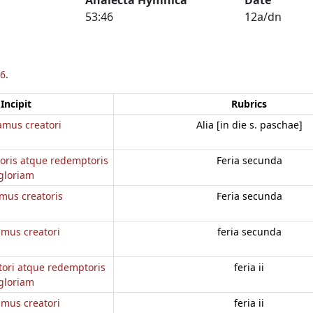
53:46
12a/dn
6
.
Incipit
Rubrics
amus creatori
Alia [in die s. paschae]
oris atque redemptoris
Feria secunda
gloriam
mus creatoris
Feria secunda
mus creatori
feria secunda
ori atque redemptoris
feria ii
gloriam
mus creatori
feria ii