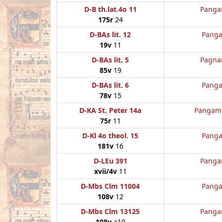
D-B th.lat.4o 11
Panga
175r
24
D-BAs lit. 12
Panga
19v
11
D-BAs lit. 5
Pagna
85v
19
D-BAs lit. 6
Panga
78v
15
D-KA St. Peter 14a
Pangamus
75r
11
D-Kl 4o theol. 15
Panga
181v
16
D-LEu 391
Panga
xvii/4v
11
D-Mbs Clm 11004
Panga
108v
12
D-Mbs Clm 13125
Panga
108v
a10