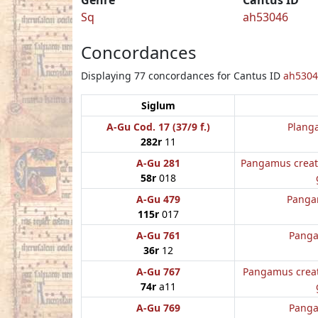
Sq
ah53046
Concordances
Displaying 77 concordances for Cantus ID
ah5304
Siglum
A-Gu Cod. 17 (37/9 f.)
Plang
282r
11
A-Gu 281
Pangamus creat
58r
018
A-Gu 479
Panga
115r
017
A-Gu 761
Panga
36r
12
A-Gu 767
Pangamus creat
74r
a11
A-Gu 769
Panga