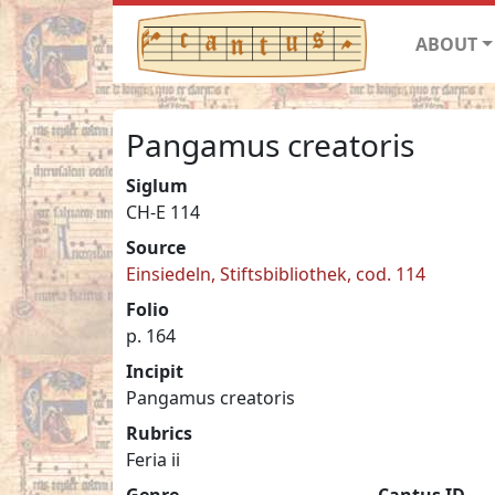
ABOUT
Pangamus creatoris
Siglum
CH-E 114
Source
Einsiedeln, Stiftsbibliothek, cod. 114
Folio
p. 164
Incipit
Pangamus creatoris
Rubrics
Feria ii
Genre
Cantus ID