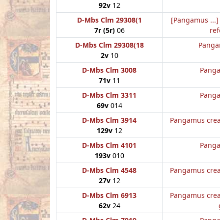
92v
12
D-Mbs Clm 29308(1
[Pangamus ...] 
7r (5r)
06
ref
D-Mbs Clm 29308(18
Panga
2v
10
D-Mbs Clm 3008
Panga
71v
11
D-Mbs Clm 3311
Panga
69v
014
D-Mbs Clm 3914
Pangamus crea
129v
12
D-Mbs Clm 4101
Panga
193v
010
D-Mbs Clm 4548
Pangamus crea
27v
12
D-Mbs Clm 6913
Pangamus crea
62v
24