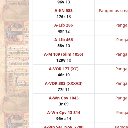
96v
13
A-KN 588
Pangamus crea
176r
13
A-LIb 286
Panga
49r
12
A-LIb 466
Panga
58v
10
A-M 109 (olim 1056)
Panga
129v
10
A-VOR 177 (XC)
Panga
46r
10
A-VOR 303 (XXXVII)
Panga
77r
11
A-Wn Cpv 1043
Panga
3r
09
A-Wn Cpv 13 314
Panga
95v
a14
A-Wn Ser. Nov. 2700
Pamgam