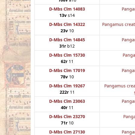
D-Mbs Clm 14083
Panga
13v
s14
D-Mbs Clm 14322
Pangamus creat
23v
10
D-Mbs Clm 14845
Panga
31r
b12
D-Mbs Clm 15730
Panga
62r
11
D-Mbs Clm 17019
Panga
78v
10
D-Mbs Clm 19267
Pangamus crea
222r
11
D-Mbs Clm 23063
Panga
40r
11
D-Mbs Clm 23270
Panga
71r
10
D-Mbs Clm 27130
Panga