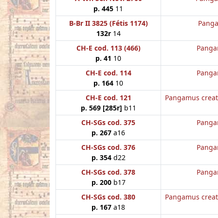
p. 445
11
B-Br II 3825 (Fétis 1174)
Panga
132r
14
CH-E cod. 113 (466)
Panga
p. 41
10
CH-E cod. 114
Panga
p. 164
10
CH-E cod. 121
Pangamus creat
p. 569 [285r]
b11
CH-SGs cod. 375
Panga
p. 267
a16
CH-SGs cod. 376
Panga
p. 354
d22
CH-SGs cod. 378
Panga
p. 200
b17
CH-SGs cod. 380
Pangamus creat
p. 167
a18