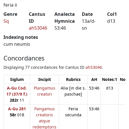
feria ii
Genre
Cantus
Analecta
Date
Col1
Sq
ID
Hymnica
13a/d-
d13
ah53046
53:46
sn
Indexing notes
cum neumis
Concordances
Displaying 77 concordances for Cantus ID
ah53046
.
Siglum
Incipit
Rubrics
AH
Notes:1
Note
A-Gu Cod.
Plangamus
Alia [in die s.
53:46
d13
17 (37/9 f.)
creatori
paschae]
282r
11
A-Gu 281
Pangamus
Feria
53:46
58r
018
creatoris
secunda
atque
redemptoris