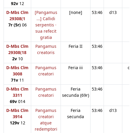
92v
12
D-Mbs Clm
[Pangamus
[none]
53:46
d13
29308(1
...] Callidi
7r (5r)
06
serpentis ·
sua refecit
gratia
D-Mbs Clm
Pangamus
Feria II
53:46
29308(18
creatoris
2v
10
D-Mbs Clm
Pangamus
Feria iii
53:46
d1
3008
creatori
71v
11
D-Mbs Clm
Pangamus
Feria
53:46
3311
creatori
secunda (69r)
69v
014
D-Mbs Clm
Pangamus
Feria
53:46
d13
3914
creatori
secunda
129v
12
atque
redemptori