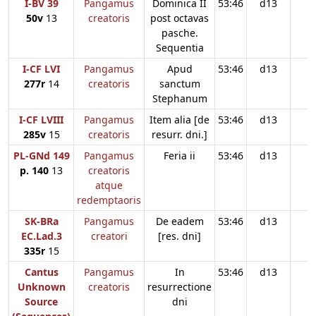
I-BV 39
Pangamus
Dominica II
53:46
d13
50v
13
creatoris
post octavas
pasche.
Sequentia
I-CF LVI
Pangamus
Apud
53:46
d13
277r
14
creatoris
sanctum
Stephanum
I-CF LVIII
Pangamus
Item alia [de
53:46
d13
285v
15
creatoris
resurr. dni.]
PL-GNd 149
Pangamus
Feria ii
53:46
d13
p. 140
13
creatoris
atque
redemptaoris
SK-BRa
Pangamus
De eadem
53:46
d13
EC.Lad.3
creatori
[res. dni]
335r
15
Cantus
Pangamus
In
53:46
d13
Unknown
creatoris
resurrectione
Source
dni