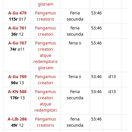
gloriam
A-Gu 479
Pangamus
Feria
53:46
115r
017
creatoris
secunda
A-Gu 761
Pangamus
feria
53:46
36r
12
creatori
secunda
A-Gu 767
Pangamus
feria ii
53:46
74r
a11
creatori
atque
redemptoris
gloriam
A-Gu 769
Pangamus
feria ii
53:46
d13
96v
13
creatori
A-KN 588
Pangamus
Feria
53:46
d13
176r
13
creatori
secunda
atque
redemptori
A-LIb 286
Pangamus
feria
53:46
49r
12
creatoris
secunda