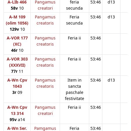
A-LIb 466
Pangamus
feria
53:46
d13
58v
10
creatori
secunda
A-M 109
Pangamus
Feria
53:46
d13
(olim 1056)
creatoris
secunda
129v
10
A-VOR 177
Pangamus
Feria ii
53:46
(XC)
creatoris
46r
10
A-VOR 303
Pangamus
Feria ii
53:46
(XXXVII)
creatoris
77r
11
A-Wn Cpv
Pangamus
Item in
53:46
d13
1043
creatoris
sancta
3r
09
paschale
festivitate
A-Wn Cpv
Pangamus
Feria ii
53:46
13 314
creatori
95v
a14
A-Wn Ser.
Pamgamus
Feria
53:46