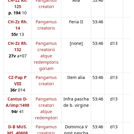
CH-Zz Rh.
Pangamus
Alia
53:46
125
creatori
p. 194
10
CH-Zz Rh.
Pangamus
Feria II
53:46
14
creatoris
55r
13
CH-Zz Rh.
Pangamus
[none]
53:46
d13
132
creatoris
27v
a+07
atque
redemptoris
goriam
CZ-Pap P
Pangamus
Item alia
53:46
d13
VIII
creatori
36r
014
Cantus D-
Pangamus
Infra pascha
53:46
d13
A/imp:1498
creatori
de b. virgine
94r
41
atque
redemptori
D-B MUS.
Pangamus
Dominica V
53:46
d13
MS. 40608
creatoris
post pascha