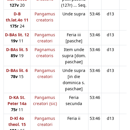
127v
20
(127r) ... Seq.
D-B
Pangamus
Unde supra
53:46
d13
th.lat.4o 11
creatoris
175r
24
D-BAs lit. 12
Pangamus
Feria iii
53:46
d13
19v
11
creatori
[pasche]
D-BAs lit. 5
Pagnamus
Item unde
53:46
d13
85v
19
creatoris
supra [dom.
paschae]
D-BAs lit. 6
Pangamus
Unde supra
53:46
d13
78v
15
creatori
[in die
dominica s.
paschae]
D-KA St.
Pangamus
Feria
53:46
Peter 14a
creatori (sic)
secunda
75r
11
D-Kl 4o
Pangamus
Feria ii
53:46
d13
theol. 15
creatori