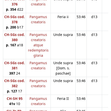
376
creatoris
p. 354
d22
CH-SGs cod.
Pangamus
Feria ii
53:46
d13
378
creatoris
p. 200
b17
CH-SGs cod.
Pangamus
Unde supra
53:46
d13
380
creatoris
p. 167
a18
atque
redemptoris
gloria
CH-SGs cod.
Pangamus
Unde supra
53:46
d13
381
creatoris
[Dom. s.
397
24
paschae]
CH-SGs cod.
Pangamus
Unde supra
53:46
d13
382
creatoris
p. 127
17
CH-SH 95
Pangamus
Feria II
53:46
41v
10
creatoris