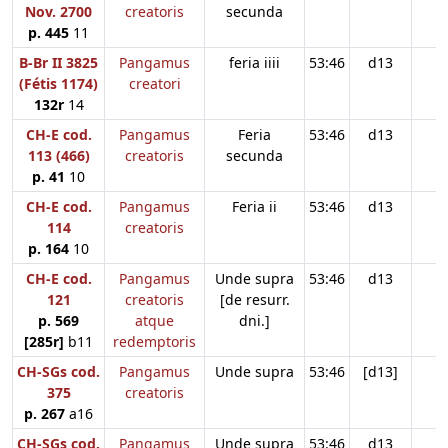
Nov. 2700
creatoris
secunda
p. 445
11
B-Br II 3825
Pangamus
feria iiii
53:46
d13
(Fétis 1174)
creatori
132r
14
CH-E cod.
Pangamus
Feria
53:46
d13
113 (466)
creatoris
secunda
p. 41
10
CH-E cod.
Pangamus
Feria ii
53:46
d13
114
creatoris
p. 164
10
CH-E cod.
Pangamus
Unde supra
53:46
d13
121
creatoris
[de resurr.
p. 569
atque
dni.]
[285r]
b11
redemptoris
CH-SGs cod.
Pangamus
Unde supra
53:46
[d13]
375
creatoris
p. 267
a16
CH-SGs cod.
Pangamus
Unde supra
53:46
d13