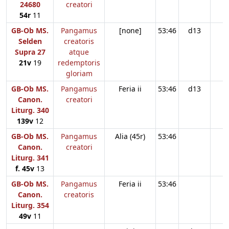
24680
creatori
54r
11
GB-Ob MS.
Pangamus
[none]
53:46
d13
Selden
creatoris
Supra 27
atque
21v
19
redemptoris
gloriam
GB-Ob MS.
Pangamus
Feria ii
53:46
d13
Canon.
creatori
Liturg. 340
139v
12
GB-Ob MS.
Pangamus
Alia (45r)
53:46
Canon.
creatori
Liturg. 341
f. 45v
13
GB-Ob MS.
Pangamus
Feria ii
53:46
Canon.
creatoris
Liturg. 354
49v
11