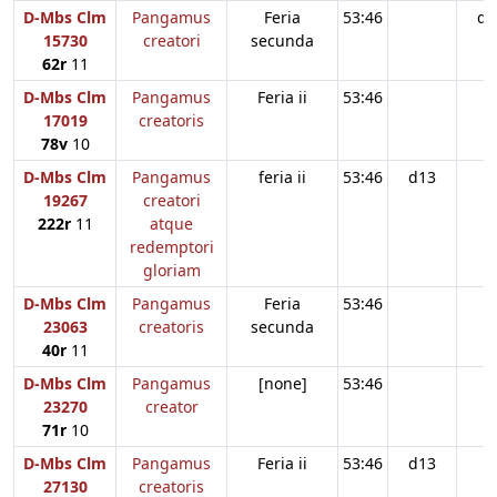
D-Mbs Clm
Pangamus
Feria
53:46
d1
15730
creatori
secunda
62r
11
D-Mbs Clm
Pangamus
Feria ii
53:46
17019
creatoris
78v
10
D-Mbs Clm
Pangamus
feria ii
53:46
d13
19267
creatori
222r
11
atque
redemptori
gloriam
D-Mbs Clm
Pangamus
Feria
53:46
23063
creatoris
secunda
40r
11
D-Mbs Clm
Pangamus
[none]
53:46
23270
creator
71r
10
D-Mbs Clm
Pangamus
Feria ii
53:46
d13
27130
creatoris