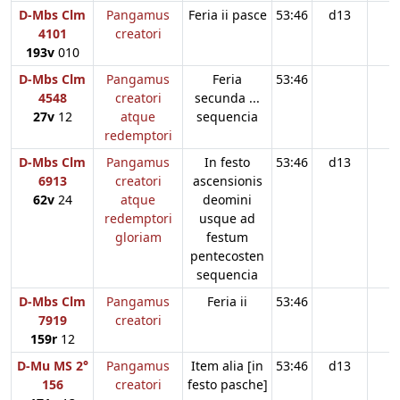
D-Mbs Clm
Pangamus
Feria ii pasce
53:46
d13
4101
creatori
193v
010
D-Mbs Clm
Pangamus
Feria
53:46
4548
creatori
secunda ...
27v
12
atque
sequencia
redemptori
D-Mbs Clm
Pangamus
In festo
53:46
d13
6913
creatori
ascensionis
62v
24
atque
deomini
redemptori
usque ad
gloriam
festum
pentecosten
sequencia
D-Mbs Clm
Pangamus
Feria ii
53:46
7919
creatori
159r
12
D-Mu MS 2°
Pangamus
Item alia [in
53:46
d13
156
creatori
festo pasche]