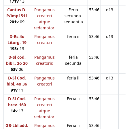
171v
13
Cantus D-
Pangamus
Feria
53:46
d13
P/imp1511
creatori
secunda.
201v
09
atque
sequentia
redemptori
D-Rs 4o
Pangamus
feria ii
53:46
d13
Liturg. 19
creatori
193r
13
D-Sl cod.
Pangamus
feria
53:46
bibl., 2o 20
creatoris
secunda
63v
06
D-Sl Cod.
Pangamus
feria ii
53:46
d13
bibl. 4o 36
creatori
91v
11
D-Sl Cod.
Pangamus
Feria ii
53:46
brev. 160
creatori
14v
13
atque
redemptori
GB-Lbl add.
Pangamus
Feria ii
53:46