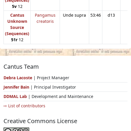
(Sequences)
5v
12
Cantus
Pangamus
Unde supra
53:46
d13
Unknown
creatoris
Source
(Sequences)
51r
12
Cantus Team
Debra Lacoste
| Project Manager
Jennifer Bain
| Principal Investigator
DDMAL Lab
| Development and Maintenance
⇨ List of contributors
Creative Commons License