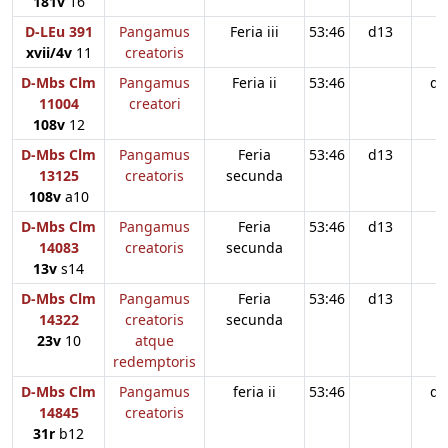
181v
16
D-LEu 391
Pangamus
Feria iii
53:46
d13
xvii/4v
11
creatoris
D-Mbs Clm
Pangamus
Feria ii
53:46
d1
11004
creatori
108v
12
D-Mbs Clm
Pangamus
Feria
53:46
d13
13125
creatoris
secunda
108v
a10
D-Mbs Clm
Pangamus
Feria
53:46
d13
14083
creatoris
secunda
13v
s14
D-Mbs Clm
Pangamus
Feria
53:46
d13
14322
creatoris
secunda
23v
10
atque
redemptoris
D-Mbs Clm
Pangamus
feria ii
53:46
d1
14845
creatoris
31r
b12