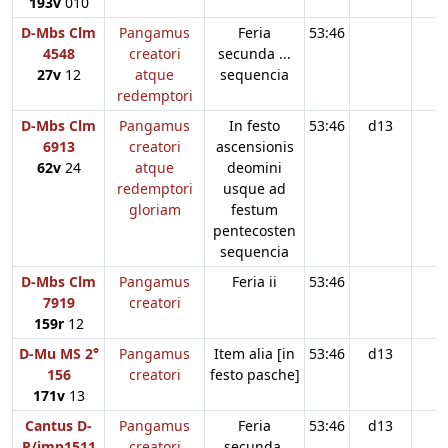
193v
010
D-Mbs Clm
Pangamus
Feria
53:46
4548
creatori
secunda ...
27v
12
atque
sequencia
redemptori
D-Mbs Clm
Pangamus
In festo
53:46
d13
6913
creatori
ascensionis
62v
24
atque
deomini
redemptori
usque ad
gloriam
festum
pentecosten
sequencia
D-Mbs Clm
Pangamus
Feria ii
53:46
7919
creatori
159r
12
D-Mu MS 2°
Pangamus
Item alia [in
53:46
d13
156
creatori
festo pasche]
171v
13
Cantus D-
Pangamus
Feria
53:46
d13
P/imp1511
creatori
secunda.