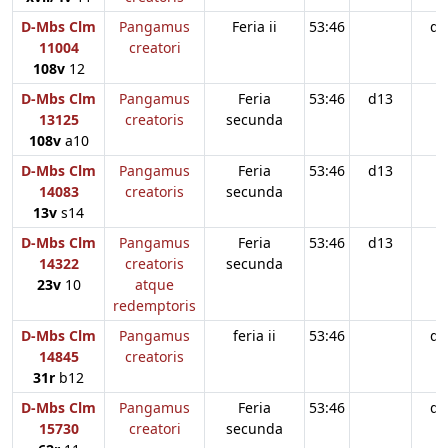
D-Mbs Clm
Pangamus
Feria ii
53:46
d1
11004
creatori
108v
12
D-Mbs Clm
Pangamus
Feria
53:46
d13
13125
creatoris
secunda
108v
a10
D-Mbs Clm
Pangamus
Feria
53:46
d13
14083
creatoris
secunda
13v
s14
D-Mbs Clm
Pangamus
Feria
53:46
d13
14322
creatoris
secunda
23v
10
atque
redemptoris
D-Mbs Clm
Pangamus
feria ii
53:46
d1
14845
creatoris
31r
b12
D-Mbs Clm
Pangamus
Feria
53:46
d1
15730
creatori
secunda