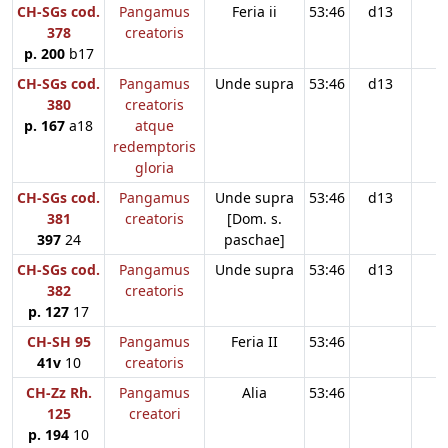
CH-SGs cod.
Pangamus
Feria ii
53:46
d13
378
creatoris
p. 200
b17
CH-SGs cod.
Pangamus
Unde supra
53:46
d13
380
creatoris
p. 167
a18
atque
redemptoris
gloria
CH-SGs cod.
Pangamus
Unde supra
53:46
d13
381
creatoris
[Dom. s.
397
24
paschae]
CH-SGs cod.
Pangamus
Unde supra
53:46
d13
382
creatoris
p. 127
17
CH-SH 95
Pangamus
Feria II
53:46
41v
10
creatoris
CH-Zz Rh.
Pangamus
Alia
53:46
125
creatori
p. 194
10