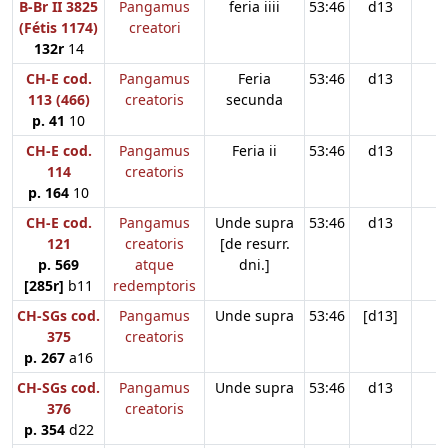
B-Br II 3825
Pangamus
feria iiii
53:46
d13
(Fétis 1174)
creatori
132r
14
CH-E cod.
Pangamus
Feria
53:46
d13
113 (466)
creatoris
secunda
p. 41
10
CH-E cod.
Pangamus
Feria ii
53:46
d13
114
creatoris
p. 164
10
CH-E cod.
Pangamus
Unde supra
53:46
d13
121
creatoris
[de resurr.
p. 569
atque
dni.]
[285r]
b11
redemptoris
CH-SGs cod.
Pangamus
Unde supra
53:46
[d13]
375
creatoris
p. 267
a16
CH-SGs cod.
Pangamus
Unde supra
53:46
d13
376
creatoris
p. 354
d22