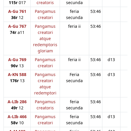
115r
017
creatoris
secunda
A-Gu 761
Pangamus
feria
53:46
36r
12
creatori
secunda
A-Gu 767
Pangamus
feria ii
53:46
74r
a11
creatori
atque
redemptoris
gloriam
A-Gu 769
Pangamus
feria ii
53:46
d13
96v
13
creatori
A-KN 588
Pangamus
Feria
53:46
d13
176r
13
creatori
secunda
atque
redemptori
A-LIb 286
Pangamus
feria
53:46
49r
12
creatoris
secunda
A-LIb 466
Pangamus
feria
53:46
d13
58v
10
creatori
secunda