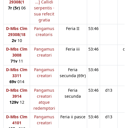
29308(1
...] Callidi
7r (5r)
06
serpentis ·
sua refecit
gratia
D-Mbs Clm
Pangamus
Feria II
53:46
29308(18
creatoris
2v
10
D-Mbs Clm
Pangamus
Feria iii
53:46
d1
3008
creatori
71v
11
D-Mbs Clm
Pangamus
Feria
53:46
3311
creatori
secunda (69r)
69v
014
D-Mbs Clm
Pangamus
Feria
53:46
d13
3914
creatori
secunda
129v
12
atque
redemptori
D-Mbs Clm
Pangamus
Feria ii pasce
53:46
d13
4101
creatori