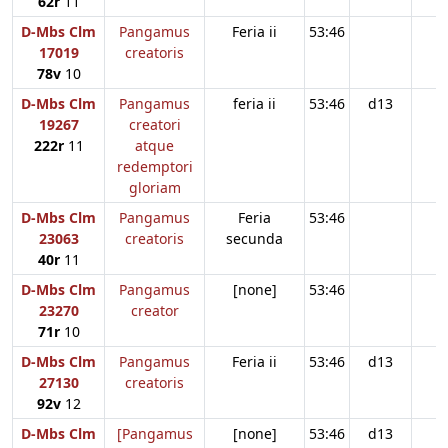
62r
11
D-Mbs Clm
Pangamus
Feria ii
53:46
17019
creatoris
78v
10
D-Mbs Clm
Pangamus
feria ii
53:46
d13
19267
creatori
222r
11
atque
redemptori
gloriam
D-Mbs Clm
Pangamus
Feria
53:46
23063
creatoris
secunda
40r
11
D-Mbs Clm
Pangamus
[none]
53:46
23270
creator
71r
10
D-Mbs Clm
Pangamus
Feria ii
53:46
d13
27130
creatoris
92v
12
D-Mbs Clm
[Pangamus
[none]
53:46
d13