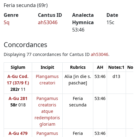
Feria secunda (69r)
Genre
Cantus ID
Analecta
Date
Sq
ah53046
Hymnica
15c
53:46
Concordances
Displaying 77 concordances for Cantus ID
ah53046
.
Siglum
Incipit
Rubrics
AH
Notes:1
Note
A-Gu Cod.
Plangamus
Alia [in die s.
53:46
d13
17 (37/9 f.)
creatori
paschae]
282r
11
A-Gu 281
Pangamus
Feria
53:46
58r
018
creatoris
secunda
atque
redemptoris
gloriam
A-Gu 479
Pangamus
Feria
53:46