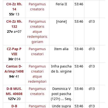
CH-Zz Rh.
Pangamus
Feria II
53:46
14
creatoris
55r
13
CH-Zz Rh.
Pangamus
[none]
53:46
d13
132
creatoris
27v
a+07
atque
redemptoris
goriam
CZ-Pap P
Pangamus
Item alia
53:46
d13
VIII
creatori
36r
014
Cantus D-
Pangamus
Infra pascha
53:46
d13
A/imp:1498
creatori
de b. virgine
94r
41
atque
redemptori
D-B MUS.
Pangamus
Dominica V
53:46
d13
MS. 40608
creatoris
post pascha
127v
20
(127r) ... Seq.
D-B
Pangamus
Unde supra
53:46
d13