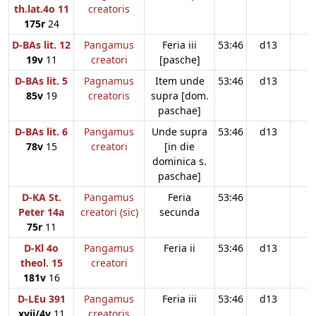
th.lat.4o 11
creatoris
175r
24
D-BAs lit. 12
Pangamus
Feria iii
53:46
d13
19v
11
creatori
[pasche]
D-BAs lit. 5
Pagnamus
Item unde
53:46
d13
85v
19
creatoris
supra [dom.
paschae]
D-BAs lit. 6
Pangamus
Unde supra
53:46
d13
78v
15
creatori
[in die
dominica s.
paschae]
D-KA St.
Pangamus
Feria
53:46
Peter 14a
creatori (sic)
secunda
75r
11
D-Kl 4o
Pangamus
Feria ii
53:46
d13
theol. 15
creatori
181v
16
D-LEu 391
Pangamus
Feria iii
53:46
d13
xvii/4v
11
creatoris