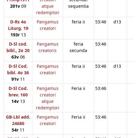
201v
09
atque
sequentia
redemptori
D-Rs 4o
Pangamus
feria ii
53:46
d13
Liturg. 19
creatori
193r
13
D-Sl cod.
Pangamus
feria
53:46
bibl., 2o 20
creatoris
secunda
63v
06
D-Sl Cod.
Pangamus
feria ii
53:46
d13
bibl. 4o 36
creatori
91v
11
D-Sl Cod.
Pangamus
Feria ii
53:46
brev. 160
creatori
14v
13
atque
redemptori
GB-Lbl add.
Pangamus
Feria ii
53:46
24680
creatori
54r
11