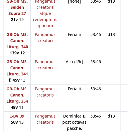
GB-Ob MS.
Pangamus
[none]
53:46
d13
Selden
creatoris
Supra 27
atque
21v
19
redemptoris
gloriam
GB-Ob MS.
Pangamus
Feria ii
53:46
d13
Canon.
creatori
Liturg. 340
139v
12
GB-Ob MS.
Pangamus
Alia (45r)
53:46
Canon.
creatori
Liturg. 341
f. 45v
13
GB-Ob MS.
Pangamus
Feria ii
53:46
Canon.
creatoris
Liturg. 354
49v
11
I-BV 39
Pangamus
Dominica II
53:46
d13
50v
13
creatoris
post octavas
pasche.