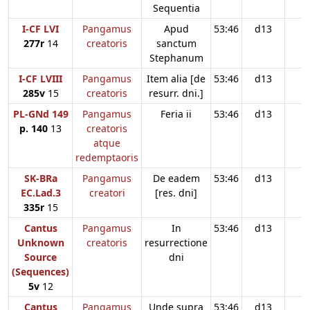
Sequentia
I-CF LVI
Pangamus
Apud
53:46
d13
277r
14
creatoris
sanctum
Stephanum
I-CF LVIII
Pangamus
Item alia [de
53:46
d13
285v
15
creatoris
resurr. dni.]
PL-GNd 149
Pangamus
Feria ii
53:46
d13
p. 140
13
creatoris
atque
redemptaoris
SK-BRa
Pangamus
De eadem
53:46
d13
EC.Lad.3
creatori
[res. dni]
335r
15
Cantus
Pangamus
In
53:46
d13
Unknown
creatoris
resurrectione
Source
dni
(Sequences)
5v
12
Cantus
Pangamus
Unde supra
53:46
d13