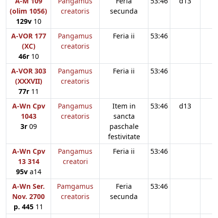
A-M 109
Pangamus
Feria
53:46
d13
(olim 1056)
creatoris
secunda
129v
10
A-VOR 177
Pangamus
Feria ii
53:46
(XC)
creatoris
46r
10
A-VOR 303
Pangamus
Feria ii
53:46
(XXXVII)
creatoris
77r
11
A-Wn Cpv
Pangamus
Item in
53:46
d13
1043
creatoris
sancta
3r
09
paschale
festivitate
A-Wn Cpv
Pangamus
Feria ii
53:46
13 314
creatori
95v
a14
A-Wn Ser.
Pamgamus
Feria
53:46
Nov. 2700
creatoris
secunda
p. 445
11