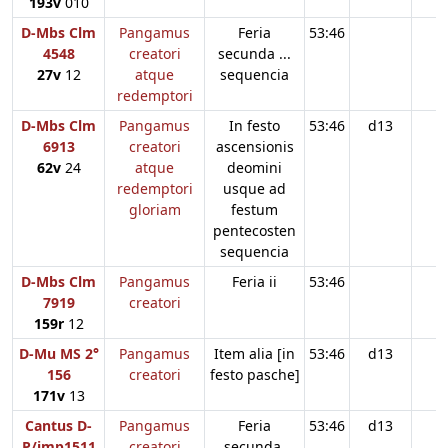
193v
010
D-Mbs Clm
Pangamus
Feria
53:46
4548
creatori
secunda ...
27v
12
atque
sequencia
redemptori
D-Mbs Clm
Pangamus
In festo
53:46
d13
6913
creatori
ascensionis
62v
24
atque
deomini
redemptori
usque ad
gloriam
festum
pentecosten
sequencia
D-Mbs Clm
Pangamus
Feria ii
53:46
7919
creatori
159r
12
D-Mu MS 2°
Pangamus
Item alia [in
53:46
d13
156
creatori
festo pasche]
171v
13
Cantus D-
Pangamus
Feria
53:46
d13
P/imp1511
creatori
secunda.