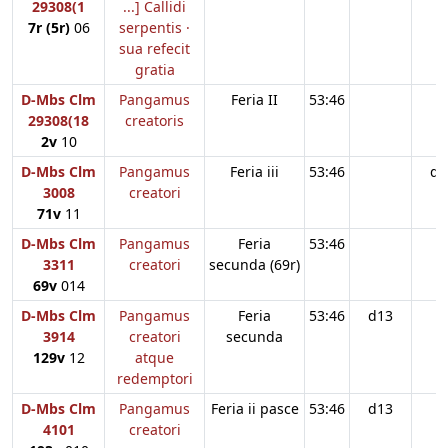
29308(1
...] Callidi
7r (5r)
06
serpentis ·
sua refecit
gratia
D-Mbs Clm
Pangamus
Feria II
53:46
29308(18
creatoris
2v
10
D-Mbs Clm
Pangamus
Feria iii
53:46
d1
3008
creatori
71v
11
D-Mbs Clm
Pangamus
Feria
53:46
3311
creatori
secunda (69r)
69v
014
D-Mbs Clm
Pangamus
Feria
53:46
d13
3914
creatori
secunda
129v
12
atque
redemptori
D-Mbs Clm
Pangamus
Feria ii pasce
53:46
d13
4101
creatori