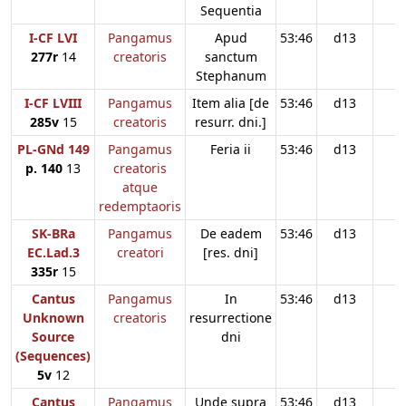
Sequentia
I-CF LVI
Pangamus
Apud
53:46
d13
277r
14
creatoris
sanctum
Stephanum
I-CF LVIII
Pangamus
Item alia [de
53:46
d13
285v
15
creatoris
resurr. dni.]
PL-GNd 149
Pangamus
Feria ii
53:46
d13
p. 140
13
creatoris
atque
redemptaoris
SK-BRa
Pangamus
De eadem
53:46
d13
EC.Lad.3
creatori
[res. dni]
335r
15
Cantus
Pangamus
In
53:46
d13
Unknown
creatoris
resurrectione
Source
dni
(Sequences)
5v
12
Cantus
Pangamus
Unde supra
53:46
d13