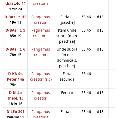
th.lat.4o 11
creatoris
175r
24
D-BAs lit. 12
Pangamus
Feria iii
53:46
d13
19v
11
creatori
[pasche]
D-BAs lit. 5
Pagnamus
Item unde
53:46
d13
85v
19
creatoris
supra [dom.
paschae]
D-BAs lit. 6
Pangamus
Unde supra
53:46
d13
78v
15
creatori
[in die
dominica s.
paschae]
D-KA St.
Pangamus
Feria
53:46
Peter 14a
creatori (sic)
secunda
75r
11
D-Kl 4o
Pangamus
Feria ii
53:46
d13
theol. 15
creatori
181v
16
D-LEu 391
Pangamus
Feria iii
53:46
d13
xvii/4v
11
creatoris