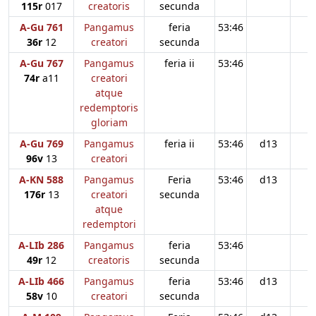
115r
017
creatoris
secunda
A-Gu 761
Pangamus
feria
53:46
36r
12
creatori
secunda
A-Gu 767
Pangamus
feria ii
53:46
74r
a11
creatori
atque
redemptoris
gloriam
A-Gu 769
Pangamus
feria ii
53:46
d13
96v
13
creatori
A-KN 588
Pangamus
Feria
53:46
d13
176r
13
creatori
secunda
atque
redemptori
A-LIb 286
Pangamus
feria
53:46
49r
12
creatoris
secunda
A-LIb 466
Pangamus
feria
53:46
d13
58v
10
creatori
secunda