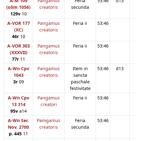
A-M 109
Pangamus
Feria
53:46
d13
(olim 1056)
creatoris
secunda
129v
10
A-VOR 177
Pangamus
Feria ii
53:46
(XC)
creatoris
46r
10
A-VOR 303
Pangamus
Feria ii
53:46
(XXXVII)
creatoris
77r
11
A-Wn Cpv
Pangamus
Item in
53:46
d13
1043
creatoris
sancta
3r
09
paschale
festivitate
A-Wn Cpv
Pangamus
Feria ii
53:46
13 314
creatori
95v
a14
A-Wn Ser.
Pamgamus
Feria
53:46
Nov. 2700
creatoris
secunda
p. 445
11