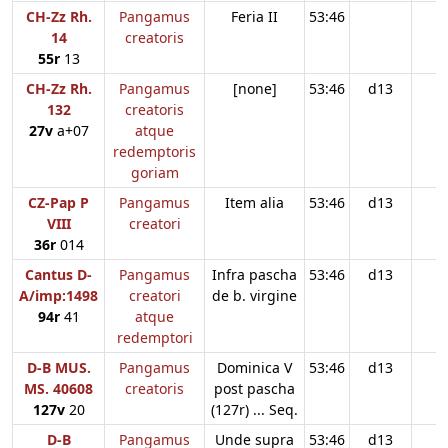
CH-Zz Rh.
Pangamus
Feria II
53:46
14
creatoris
55r
13
CH-Zz Rh.
Pangamus
[none]
53:46
d13
132
creatoris
27v
a+07
atque
redemptoris
goriam
CZ-Pap P
Pangamus
Item alia
53:46
d13
VIII
creatori
36r
014
Cantus D-
Pangamus
Infra pascha
53:46
d13
A/imp:1498
creatori
de b. virgine
94r
41
atque
redemptori
D-B MUS.
Pangamus
Dominica V
53:46
d13
MS. 40608
creatoris
post pascha
127v
20
(127r) ... Seq.
D-B
Pangamus
Unde supra
53:46
d13