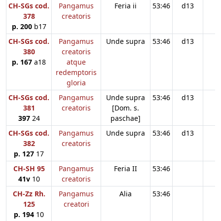
CH-SGs cod.
Pangamus
Feria ii
53:46
d13
378
creatoris
p. 200
b17
CH-SGs cod.
Pangamus
Unde supra
53:46
d13
380
creatoris
p. 167
a18
atque
redemptoris
gloria
CH-SGs cod.
Pangamus
Unde supra
53:46
d13
381
creatoris
[Dom. s.
397
24
paschae]
CH-SGs cod.
Pangamus
Unde supra
53:46
d13
382
creatoris
p. 127
17
CH-SH 95
Pangamus
Feria II
53:46
41v
10
creatoris
CH-Zz Rh.
Pangamus
Alia
53:46
125
creatori
p. 194
10