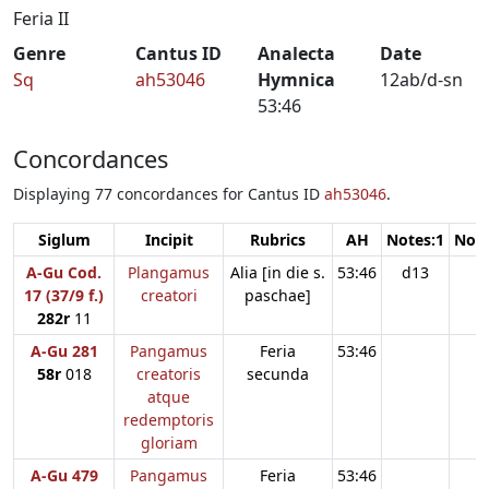
Feria II
Genre
Cantus ID
Analecta
Date
Sq
ah53046
Hymnica
12ab/d-sn
53:46
Concordances
Displaying 77 concordances for Cantus ID
ah53046
.
Siglum
Incipit
Rubrics
AH
Notes:1
Note
A-Gu Cod.
Plangamus
Alia [in die s.
53:46
d13
17 (37/9 f.)
creatori
paschae]
282r
11
A-Gu 281
Pangamus
Feria
53:46
58r
018
creatoris
secunda
atque
redemptoris
gloriam
A-Gu 479
Pangamus
Feria
53:46