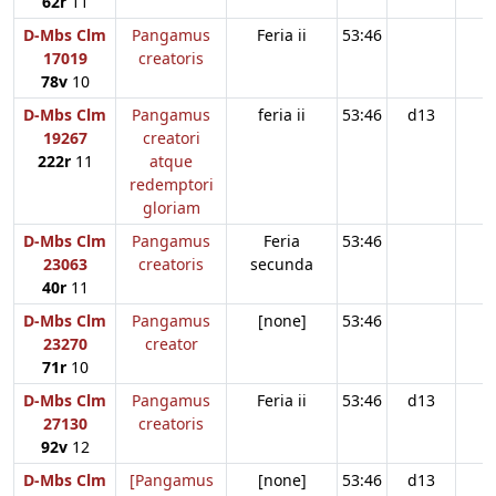
62r
11
D-Mbs Clm
Pangamus
Feria ii
53:46
17019
creatoris
78v
10
D-Mbs Clm
Pangamus
feria ii
53:46
d13
19267
creatori
222r
11
atque
redemptori
gloriam
D-Mbs Clm
Pangamus
Feria
53:46
23063
creatoris
secunda
40r
11
D-Mbs Clm
Pangamus
[none]
53:46
23270
creator
71r
10
D-Mbs Clm
Pangamus
Feria ii
53:46
d13
27130
creatoris
92v
12
D-Mbs Clm
[Pangamus
[none]
53:46
d13