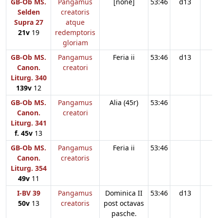
GB-Ob MS.
Pangamus
[none]
53:46
d13
Selden
creatoris
Supra 27
atque
21v
19
redemptoris
gloriam
GB-Ob MS.
Pangamus
Feria ii
53:46
d13
Canon.
creatori
Liturg. 340
139v
12
GB-Ob MS.
Pangamus
Alia (45r)
53:46
Canon.
creatori
Liturg. 341
f. 45v
13
GB-Ob MS.
Pangamus
Feria ii
53:46
Canon.
creatoris
Liturg. 354
49v
11
I-BV 39
Pangamus
Dominica II
53:46
d13
50v
13
creatoris
post octavas
pasche.