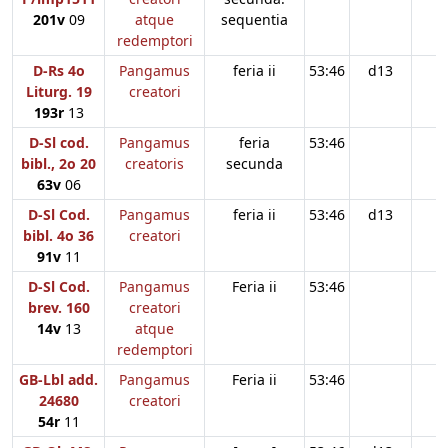
201v
09
atque
sequentia
redemptori
D-Rs 4o
Pangamus
feria ii
53:46
d13
Liturg. 19
creatori
193r
13
D-Sl cod.
Pangamus
feria
53:46
bibl., 2o 20
creatoris
secunda
63v
06
D-Sl Cod.
Pangamus
feria ii
53:46
d13
bibl. 4o 36
creatori
91v
11
D-Sl Cod.
Pangamus
Feria ii
53:46
brev. 160
creatori
14v
13
atque
redemptori
GB-Lbl add.
Pangamus
Feria ii
53:46
24680
creatori
54r
11