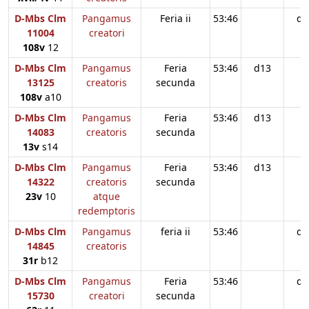
D-Mbs Clm
Pangamus
Feria ii
53:46
d1
11004
creatori
108v
12
D-Mbs Clm
Pangamus
Feria
53:46
d13
13125
creatoris
secunda
108v
a10
D-Mbs Clm
Pangamus
Feria
53:46
d13
14083
creatoris
secunda
13v
s14
D-Mbs Clm
Pangamus
Feria
53:46
d13
14322
creatoris
secunda
23v
10
atque
redemptoris
D-Mbs Clm
Pangamus
feria ii
53:46
d1
14845
creatoris
31r
b12
D-Mbs Clm
Pangamus
Feria
53:46
d1
15730
creatori
secunda