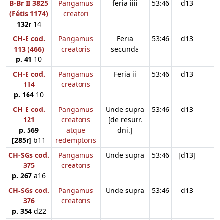
B-Br II 3825
Pangamus
feria iiii
53:46
d13
(Fétis 1174)
creatori
132r
14
CH-E cod.
Pangamus
Feria
53:46
d13
113 (466)
creatoris
secunda
p. 41
10
CH-E cod.
Pangamus
Feria ii
53:46
d13
114
creatoris
p. 164
10
CH-E cod.
Pangamus
Unde supra
53:46
d13
121
creatoris
[de resurr.
p. 569
atque
dni.]
[285r]
b11
redemptoris
CH-SGs cod.
Pangamus
Unde supra
53:46
[d13]
375
creatoris
p. 267
a16
CH-SGs cod.
Pangamus
Unde supra
53:46
d13
376
creatoris
p. 354
d22