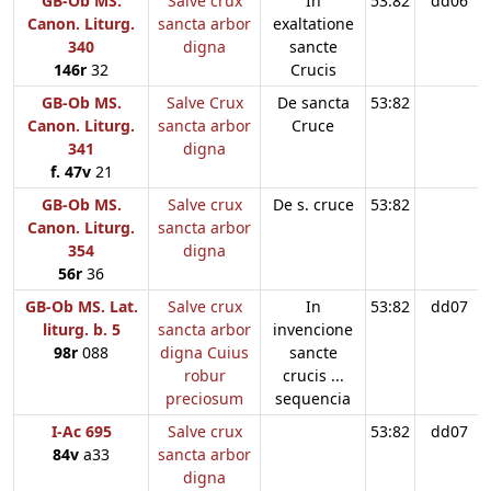
GB-Ob MS.
Salve crux
In
53:82
dd06
Canon. Liturg.
sancta arbor
exaltatione
340
digna
sancte
146r
32
Crucis
GB-Ob MS.
Salve Crux
De sancta
53:82
Canon. Liturg.
sancta arbor
Cruce
341
digna
f. 47v
21
GB-Ob MS.
Salve crux
De s. cruce
53:82
Canon. Liturg.
sancta arbor
354
digna
56r
36
GB-Ob MS. Lat.
Salve crux
In
53:82
dd07
liturg. b. 5
sancta arbor
invencione
98r
088
digna Cuius
sancte
robur
crucis ...
preciosum
sequencia
I-Ac 695
Salve crux
53:82
dd07
84v
a33
sancta arbor
digna