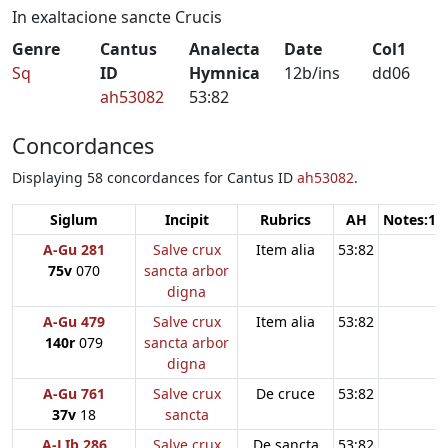
In exaltacione sancte Crucis
Genre
Cantus
Analecta
Date
Col1
Sq
ID
Hymnica
12b/ins
dd06
ah53082
53:82
Concordances
Displaying 58 concordances for Cantus ID
ah53082
.
Siglum
Incipit
Rubrics
AH
Notes:1
A-Gu 281
Salve crux
Item alia
53:82
75v
070
sancta arbor
digna
A-Gu 479
Salve crux
Item alia
53:82
140r
079
sancta arbor
digna
A-Gu 761
Salve crux
De cruce
53:82
37v
18
sancta
A-LIb 286
Salve crux
De sancta
53:82