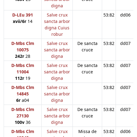
digna
D-LEu 391
Salve crux
53:82
dd06
xvii/6r
14
sancta arbor
digna Cuius
robur
D-Mbs Clm
Salve crux
De sancta
53:82
dd07
10075
sancta arbor
cruce
242r
28
digna
D-Mbs Clm
Salve crux
De sancta
53:82
dd07
11004
sancta arbor
cruce
112r
19
digna
D-Mbs Clm
Salve crux
53:82
dd07
14845
sancta arbor
6r
a04
digna
D-Mbs Clm
Salve crux
De sancta
53:82
dd07
27130
sancta arbor
cruce
100v
36
digna
D-Mbs Clm
Salve crux
Missa de
53:82
dd06