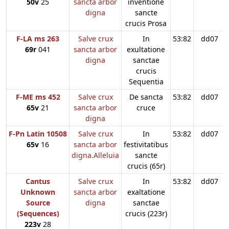
50v
25
sancta arbor
inventione
digna
sancte
crucis Prosa
F-LA ms 263
Salve crux
In
53:82
dd07
69r
041
sancta arbor
exultatione
digna
sanctae
crucis
Sequentia
F-ME ms 452
Salve crux
De sancta
53:82
dd07
65v
21
sancta arbor
cruce
digna
F-Pn Latin 10508
Salve crux
In
53:82
dd07
65v
16
sancta arbor
festivitatibus
digna.Alleluia
sancte
crucis (65r)
Cantus
Salve crux
In
53:82
dd07
Unknown
sancta arbor
exaltatione
Source
digna
sanctae
(Sequences)
crucis (223r)
223v
28