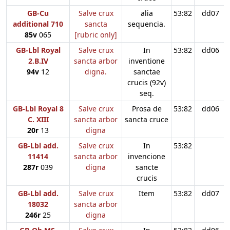
GB-Cu
Salve crux
alia
53:82
dd07
additional 710
sancta
sequencia.
85v
065
[rubric only]
GB-Lbl Royal
Salve crux
In
53:82
dd06
2.B.IV
sancta arbor
inventione
94v
12
digna.
sanctae
crucis (92v)
seq.
GB-Lbl Royal 8
Salve crux
Prosa de
53:82
dd06
C. XIII
sancta arbor
sancta cruce
20r
13
digna
GB-Lbl add.
Salve crux
In
53:82
11414
sancta arbor
invencione
287r
039
digna
sancte
crucis
GB-Lbl add.
Salve crux
Item
53:82
dd07
18032
sancta arbor
246r
25
digna