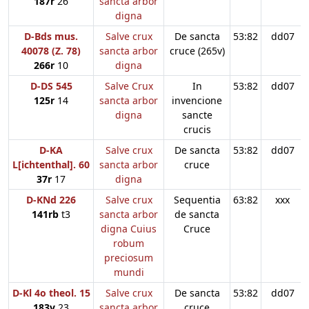
187r
26
sancta arbor
digna
D-Bds mus.
Salve crux
De sancta
53:82
dd07
40078 (Z. 78)
sancta arbor
cruce (265v)
266r
10
digna
D-DS 545
Salve Crux
In
53:82
dd07
125r
14
sancta arbor
invencione
digna
sancte
crucis
D-KA
Salve crux
De sancta
53:82
dd07
L[ichtenthal]. 60
sancta arbor
cruce
37r
17
digna
D-KNd 226
Salve crux
Sequentia
63:82
xxx
141rb
t3
sancta arbor
de sancta
digna Cuius
Cruce
robum
preciosum
mundi
D-Kl 4o theol. 15
Salve crux
De sancta
53:82
dd07
183v
23
sancta arbor
cruce