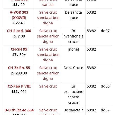
53v
29
sancta
cruce
A-VOR 303
Salve crux
De sancta
53:82
(XXXVII)
sancta arbor
cruce
87v
48
digna
CH-E cod. 366
Salve crux
In
53:82
dd07
p. 7
08
sancta arbor
inventione s.
digna
crucis
CH-SH 95
Salve crux
[none]
53:82
47v
39+
sancta arbor
digna
CH-Zz Rh. 55
Salve crux
De s. Cruce
53:82
p. 233
30
sancta arbor
digna
CZ-Pap P VIII
Salve crux
In
53:82
dd06
152v
051
exaltacione
sancte
crucis
D-B th.lat.4o 664
Salve crux
De sancta †
53:82
dd07