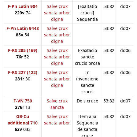
F-Pn Latin 904
Salve crux
[Exaltatio
53:82
dd07
229v
74
sancta arbor
crucis]
digna
Sequentia
F-Pn Latin 9448
Salve crux
53:82
dd07
85v
54
sancta arbor
digna
F-RS 285 (169)
Salve crux
Exaxtacio
53:82
dd06
76r
52
sancta arbor
sancte
digna
crucis prosa
F-RS 227 (122)
Salve crux
In
53:82
dd06
281r
30
sancta arbor
invencione
digna
sancte
crucis
F-VN 759
Salve crux
De s cruce
53:82
dd07
276r
13
sancta
GB-Cu
Salve crux
Item alia
53:82
dd07
additional 710
sancta arbor
Sequencia
63v
033
de sancta
cruce