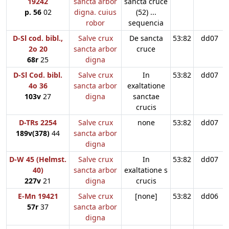
19242
sancta arbor
sancta cruce
p. 56
02
digna. cuius
(52) ...
robor
sequencia
D-Sl cod. bibl.,
Salve crux
De sancta
53:82
dd07
2o 20
sancta arbor
cruce
68r
25
digna
D-Sl Cod. bibl.
Salve crux
In
53:82
dd07
4o 36
sancta arbor
exaltatione
103v
27
digna
sanctae
crucis
D-TRs 2254
Salve crux
none
53:82
dd07
189v(378)
44
sancta arbor
digna
D-W 45 (Helmst.
Salve crux
In
53:82
dd07
40)
sancta arbor
exaltatione s
227v
21
digna
crucis
E-Mn 19421
Salve crux
[none]
53:82
dd06
57r
37
sancta arbor
digna