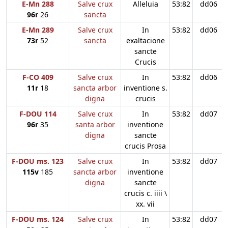
E-Mn 288
Salve crux
Alleluia
53:82
dd06
96r
26
sancta
E-Mn 289
Salve crux
In
53:82
dd06
73r
52
sancta
exaltacione
sancte
Crucis
F-CO 409
Salve crux
In
53:82
dd06
11r
18
sancta arbor
inventione s.
digna
crucis
F-DOU 114
Salve crux
In
53:82
dd07
96r
35
santa arbor
inventione
digna
sancte
crucis Prosa
F-DOU ms. 123
Salve crux
In
53:82
dd07
115v
185
sancta arbor
inventione
digna
sancte
crucis c. iiii \
xx. vii
F-DOU ms. 124
Salve crux
In
53:82
dd07