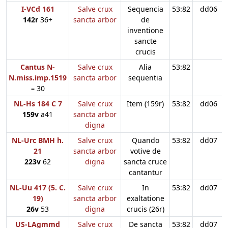
I-VCd 161
Salve crux
Sequencia
53:82
dd06
142r
36+
sancta arbor
de
inventione
sancte
crucis
Cantus N-
Salve crux
Alia
53:82
N.miss.imp.1519
sancta arbor
sequentia
–
30
NL-Hs 184 C 7
Salve crux
Item (159r)
53:82
dd06
159v
a41
sancta arbor
digna
NL-Urc BMH h.
Salve crux
Quando
53:82
dd07
21
sancta arbor
votive de
223v
62
digna
sancta cruce
cantantur
NL-Uu 417 (5. C.
Salve crux
In
53:82
dd07
19)
sancta arbor
exaltatione
26v
53
digna
crucis (26r)
US-LAgmmd
Salve crux
De sancta
53:82
dd07