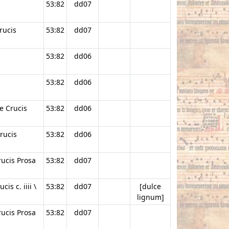
53:82
dd07
crucis
53:82
dd07
53:82
dd06
53:82
dd06
e Crucis
53:82
dd06
crucis
53:82
dd06
rucis Prosa
53:82
dd07
is c. iiii \
53:82
dd07
[dulce
lignum]
rucis Prosa
53:82
dd07