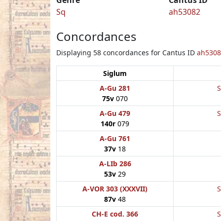
Sq
ah53082
Concordances
Displaying 58 concordances for Cantus ID
ah5308
Siglum
A-Gu 281
S
75v
070
A-Gu 479
S
140r
079
A-Gu 761
37v
18
A-LIb 286
53v
29
A-VOR 303 (XXXVII)
S
87v
48
CH-E cod. 366
S