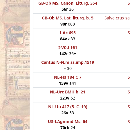
GB-Ob MS. Canon. Liturg. 354
S
56r
36
GB-Ob MS. Lat. liturg. b. 5
Salve crux s
98r
088
I-Ac 695
S
84v
a33
I-VCd 161
142r
36+
Cantus N-N.miss.imp.1519
–
30
NL-Hs 184 C 7
S
159v
a41
NL-Urc BMH h. 21
S
223v
62
NL-Uu 417 (5. C. 19)
S
26v
53
US-LAgmmd Ms. 64
S
70rb
24