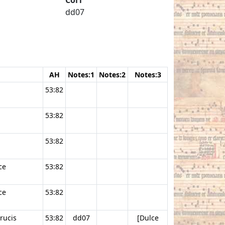
dd07
AH
Notes:1
Notes:2
Notes:3
53:82
53:82
53:82
ce
53:82
ce
53:82
crucis
53:82
dd07
[Dulce