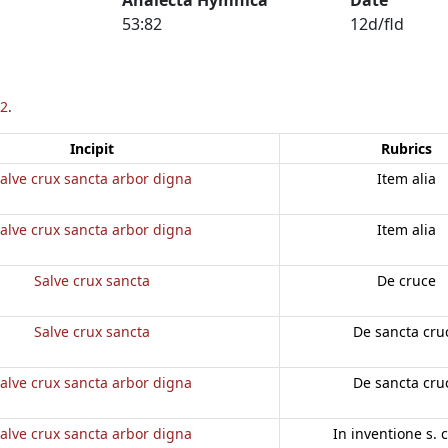
53:82
12d/fld
2
.
Incipit
Rubrics
alve crux sancta arbor digna
Item alia
alve crux sancta arbor digna
Item alia
Salve crux sancta
De cruce
Salve crux sancta
De sancta cru
alve crux sancta arbor digna
De sancta cru
alve crux sancta arbor digna
In inventione s. 