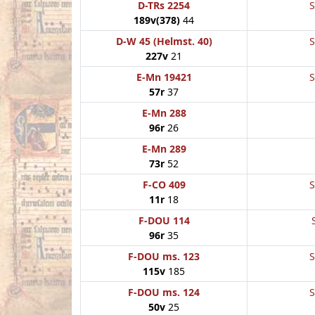
D-TRs 2254
S
189v(378)
44
D-W 45 (Helmst. 40)
S
227v
21
E-Mn 19421
S
57r
37
E-Mn 288
96r
26
E-Mn 289
73r
52
F-CO 409
S
11r
18
F-DOU 114
96r
35
F-DOU ms. 123
S
115v
185
F-DOU ms. 124
S
50v
25