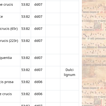
ae crucis
53:82
dd07
ce
53:82
dd07
crucis (65r)
53:82
dd07
rucis (223r)
53:82
dd07
equentia
53:82
dd07
53:82
dd07
Dulci
lignum
cis prosa
53:82
dd06
e crucis
53:82
dd06
53:82
dd07