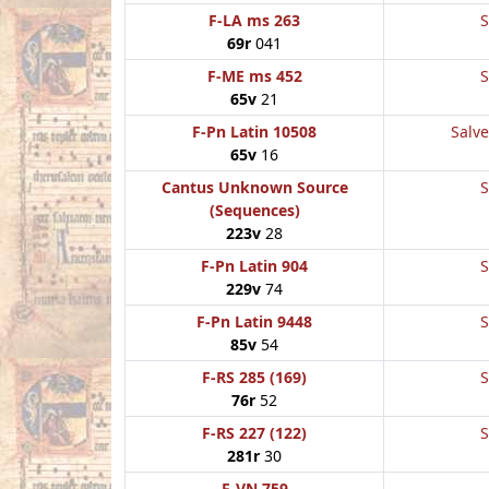
F-LA ms 263
S
69r
041
F-ME ms 452
S
65v
21
F-Pn Latin 10508
Salve
65v
16
Cantus Unknown Source
S
(Sequences)
223v
28
F-Pn Latin 904
S
229v
74
F-Pn Latin 9448
S
85v
54
F-RS 285 (169)
S
76r
52
F-RS 227 (122)
S
281r
30
F-VN 759