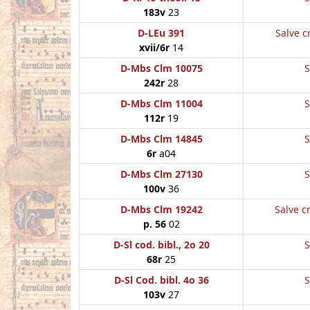
183v
23
D-LEu 391
Salve c
xvii/6r
14
D-Mbs Clm 10075
S
242r
28
D-Mbs Clm 11004
S
112r
19
D-Mbs Clm 14845
S
6r
a04
D-Mbs Clm 27130
S
100v
36
D-Mbs Clm 19242
Salve c
p. 56
02
D-Sl cod. bibl., 2o 20
S
68r
25
D-Sl Cod. bibl. 4o 36
S
103v
27