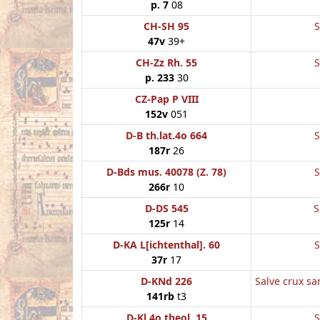
p. 7
08
CH-SH 95
S
47v
39+
CH-Zz Rh. 55
S
p. 233
30
CZ-Pap P VIII
152v
051
D-B th.lat.4o 664
S
187r
26
D-Bds mus. 40078 (Z. 78)
S
266r
10
D-DS 545
S
125r
14
D-KA L[ichtenthal]. 60
S
37r
17
D-KNd 226
Salve crux s
141rb
t3
D-Kl 4o theol. 15
S