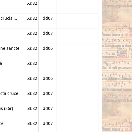
53:82
crucis ...
53:82
dd07
53:82
dd07
one sancte
53:82
dd06
a
53:82
53:82
dd06
cta cruce
53:82
dd07
s (26r)
53:82
dd07
ce
53:82
dd07