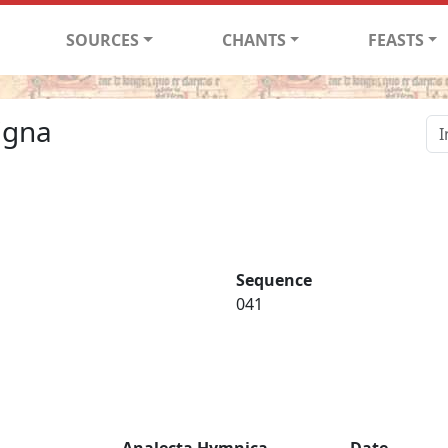
SOURCES
CHANTS
FEASTS
igna
Sequence
041
Analecta Hymnica
Date