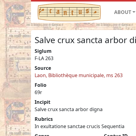
ABOUT
Salve crux sancta arbor d
Siglum
F-LA 263
Source
Laon, Bibliothèque municipale, ms 263
Folio
69r
Incipit
Salve crux sancta arbor digna
Rubrics
In exultatione sanctae crucis Sequentia
Genre
Cantus ID