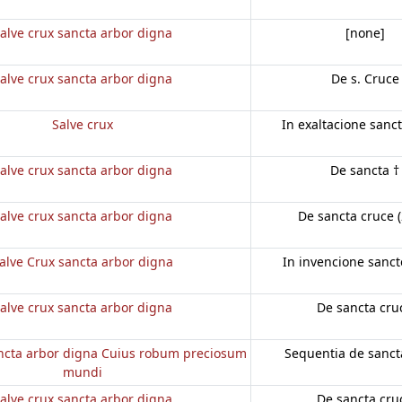
alve crux sancta arbor digna
[none]
alve crux sancta arbor digna
De s. Cruce
Salve crux
In exaltacione sanct
alve crux sancta arbor digna
De sancta †
alve crux sancta arbor digna
De sancta cruce (
alve Crux sancta arbor digna
In invencione sanct
alve crux sancta arbor digna
De sancta cru
ancta arbor digna Cuius robum preciosum
Sequentia de sanct
mundi
alve crux sancta arbor digna
De sancta cru