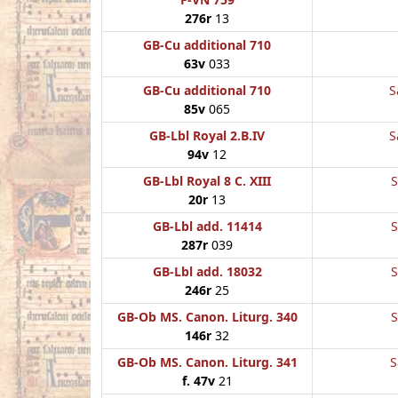
276r
13
GB-Cu additional 710
63v
033
GB-Cu additional 710
S
85v
065
GB-Lbl Royal 2.B.IV
S
94v
12
GB-Lbl Royal 8 C. XIII
S
20r
13
GB-Lbl add. 11414
S
287r
039
GB-Lbl add. 18032
S
246r
25
GB-Ob MS. Canon. Liturg. 340
S
146r
32
GB-Ob MS. Canon. Liturg. 341
S
f. 47v
21