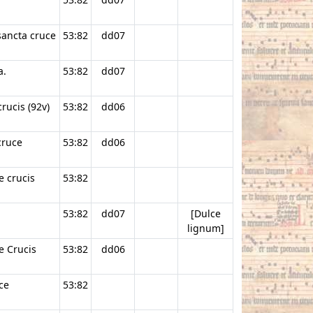
sancta cruce
53:82
dd07
a.
53:82
dd07
rucis (92v)
53:82
dd06
cruce
53:82
dd06
e crucis
53:82
53:82
dd07
[Dulce
lignum]
e Crucis
53:82
dd06
ce
53:82