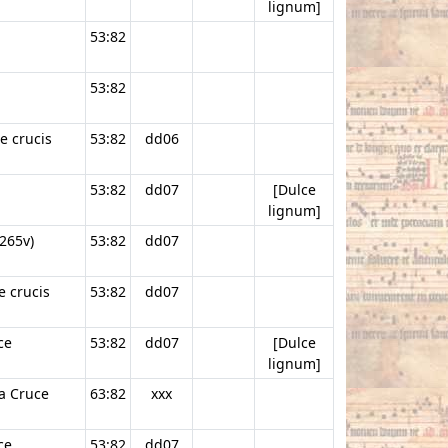
lignum]
53:82
53:82
e crucis
53:82
dd06
53:82
dd07
[Dulce
lignum]
265v)
53:82
dd07
e crucis
53:82
dd07
ce
53:82
dd07
[Dulce
lignum]
a Cruce
63:82
xxx
ce
53:82
dd07