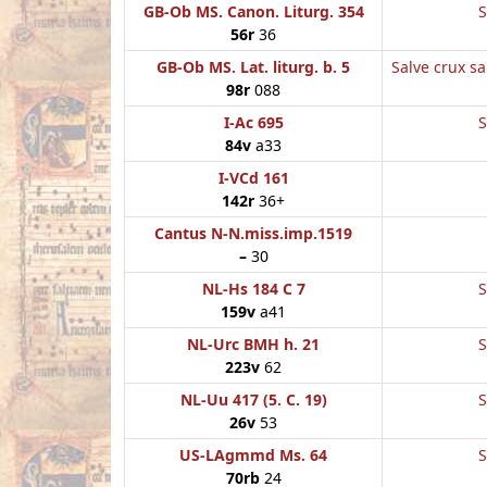
GB-Ob MS. Canon. Liturg. 354
S
56r
36
GB-Ob MS. Lat. liturg. b. 5
Salve crux s
98r
088
I-Ac 695
S
84v
a33
I-VCd 161
142r
36+
Cantus N-N.miss.imp.1519
–
30
NL-Hs 184 C 7
S
159v
a41
NL-Urc BMH h. 21
S
223v
62
NL-Uu 417 (5. C. 19)
S
26v
53
US-LAgmmd Ms. 64
S
70rb
24