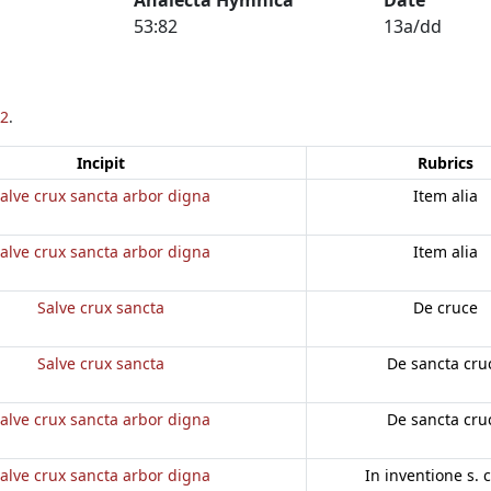
53:82
13a/dd
2
.
Incipit
Rubrics
alve crux sancta arbor digna
Item alia
alve crux sancta arbor digna
Item alia
Salve crux sancta
De cruce
Salve crux sancta
De sancta cru
alve crux sancta arbor digna
De sancta cru
alve crux sancta arbor digna
In inventione s. 