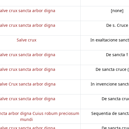
alve crux sancta arbor digna
[none]
alve crux sancta arbor digna
De s. Cruce
Salve crux
In exaltacione sanct
alve crux sancta arbor digna
De sancta †
alve crux sancta arbor digna
De sancta cruce (
alve Crux sancta arbor digna
In invencione sanct
alve crux sancta arbor digna
De sancta cru
ancta arbor digna Cuius robum preciosum
Sequentia de sanct
mundi
alve crux sancta arbor digna
De sancta cru