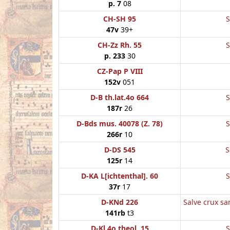
p. 7
08
CH-SH 95
S
47v
39+
CH-Zz Rh. 55
S
p. 233
30
CZ-Pap P VIII
152v
051
D-B th.lat.4o 664
S
187r
26
D-Bds mus. 40078 (Z. 78)
S
266r
10
D-DS 545
S
125r
14
D-KA L[ichtenthal]. 60
S
37r
17
D-KNd 226
Salve crux s
141rb
t3
D-Kl 4o theol. 15
S