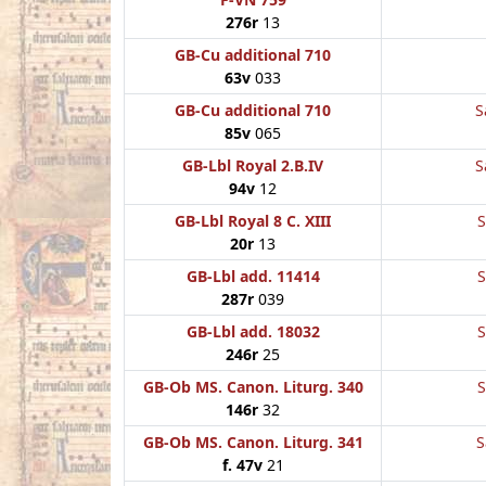
276r
13
GB-Cu additional 710
63v
033
GB-Cu additional 710
S
85v
065
GB-Lbl Royal 2.B.IV
S
94v
12
GB-Lbl Royal 8 C. XIII
S
20r
13
GB-Lbl add. 11414
S
287r
039
GB-Lbl add. 18032
S
246r
25
GB-Ob MS. Canon. Liturg. 340
S
146r
32
GB-Ob MS. Canon. Liturg. 341
S
f. 47v
21