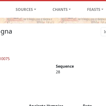
SOURCES
CHANTS
FEASTS
igna
 10075
Sequence
28
Analecta Hymnica
Date