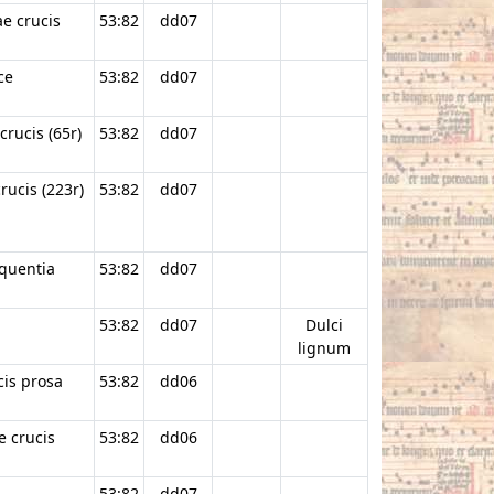
ae crucis
53:82
dd07
ce
53:82
dd07
crucis (65r)
53:82
dd07
rucis (223r)
53:82
dd07
equentia
53:82
dd07
53:82
dd07
Dulci
lignum
cis prosa
53:82
dd06
e crucis
53:82
dd06
53:82
dd07