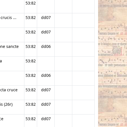
53:82
crucis ...
53:82
dd07
53:82
dd07
one sancte
53:82
dd06
a
53:82
53:82
dd06
cta cruce
53:82
dd07
s (26r)
53:82
dd07
ce
53:82
dd07