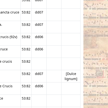
sancta cruce
53:82
dd07
a.
53:82
dd07
rucis (92v)
53:82
dd06
cruce
53:82
dd06
e crucis
53:82
53:82
dd07
[Dulce
lignum]
e Crucis
53:82
dd06
ce
53:82