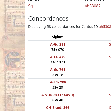
Sq
ah53082
Concordances
Displaying 58 concordances for Cantus ID
ah5308
Siglum
A-Gu 281
S
75v
070
A-Gu 479
S
140r
079
A-Gu 761
37v
18
A-LIb 286
53v
29
A-VOR 303 (XXXVII)
S
87v
48
CH-E cod. 366
S