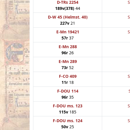
D-TRs 2254
S
189v(378)
44
D-W 45 (Helmst. 40)
S
227v
21
E-Mn 19421
S
57r
37
E-Mn 288
96r
26
E-Mn 289
73r
52
F-CO 409
S
11r
18
F-DOU 114
96r
35
F-DOU ms. 123
S
115v
185
F-DOU ms. 124
S
50v
25