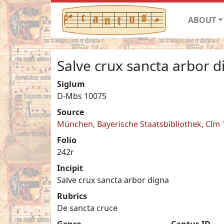
ABOUT
Salve crux sancta arbor d
Siglum
D-Mbs 10075
Source
München, Bayerische Staatsbibliothek, Clm
Folio
242r
Incipit
Salve crux sancta arbor digna
Rubrics
De sancta cruce
Genre
Cantus ID