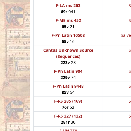
F-LA ms 263
S
69r
041
F-ME ms 452
S
65v
21
F-Pn Latin 10508
Salve
65v
16
Cantus Unknown Source
S
(Sequences)
223v
28
F-Pn Latin 904
S
229v
74
F-Pn Latin 9448
S
85v
54
F-RS 285 (169)
S
76r
52
F-RS 227 (122)
S
281r
30
F-VN 759