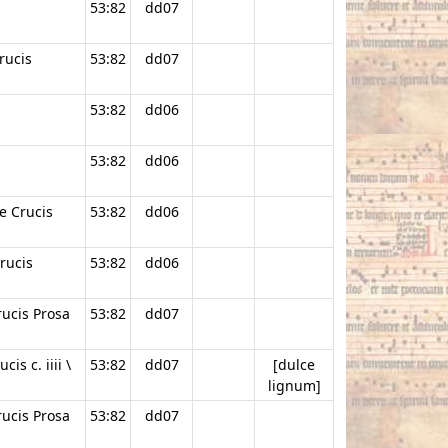
53:82
dd07
crucis
53:82
dd07
53:82
dd06
53:82
dd06
e Crucis
53:82
dd06
crucis
53:82
dd06
rucis Prosa
53:82
dd07
is c. iiii \
53:82
dd07
[dulce
lignum]
rucis Prosa
53:82
dd07