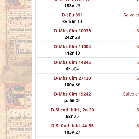
183v
23
D-LEu 391
Salve c
xvii/6r
14
D-Mbs Clm 10075
S
242r
28
D-Mbs Clm 11004
S
112r
19
D-Mbs Clm 14845
S
6r
a04
D-Mbs Clm 27130
S
100v
36
D-Mbs Clm 19242
Salve c
p. 56
02
D-Sl cod. bibl., 2o 20
S
68r
25
D-Sl Cod. bibl. 4o 36
S
103v
27