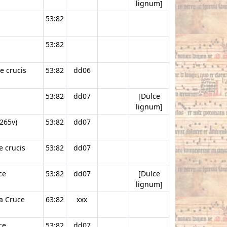
lignum]
53:82
53:82
e crucis
53:82
dd06
53:82
dd07
[Dulce
lignum]
265v)
53:82
dd07
e crucis
53:82
dd07
ce
53:82
dd07
[Dulce
lignum]
a Cruce
63:82
xxx
ce
53:82
dd07