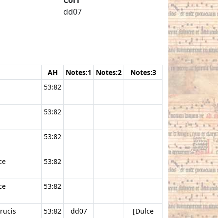
dd07
AH
Notes:1
Notes:2
Notes:3
53:82
53:82
53:82
ce
53:82
ce
53:82
crucis
53:82
dd07
[Dulce