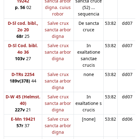
19242
sancta arbor
sancta cruce
p. 56
02
digna. cuius
(52) ...
robor
sequencia
D-Sl cod. bibl.,
Salve crux
De sancta
53:82
dd07
2o 20
sancta arbor
cruce
68r
25
digna
D-Sl Cod. bibl.
Salve crux
In
53:82
dd07
4o 36
sancta arbor
exaltatione
103v
27
digna
sanctae
crucis
D-TRs 2254
Salve crux
none
53:82
dd07
189v(378)
44
sancta arbor
digna
D-W 45 (Helmst.
Salve crux
In
53:82
dd07
40)
sancta arbor
exaltatione s
227v
21
digna
crucis
E-Mn 19421
Salve crux
[none]
53:82
dd06
57r
37
sancta arbor
digna