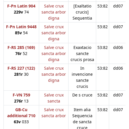
F-Pn Latin 904
Salve crux
[Exaltatio
53:82
dd07
229v
74
sancta arbor
crucis]
digna
Sequentia
F-Pn Latin 9448
Salve crux
53:82
dd07
85v
54
sancta arbor
digna
F-RS 285 (169)
Salve crux
Exaxtacio
53:82
dd06
76r
52
sancta arbor
sancte
digna
crucis prosa
F-RS 227 (122)
Salve crux
In
53:82
dd06
281r
30
sancta arbor
invencione
digna
sancte
crucis
F-VN 759
Salve crux
De s cruce
53:82
dd07
276r
13
sancta
GB-Cu
Salve crux
Item alia
53:82
dd07
additional 710
sancta arbor
Sequencia
63v
033
de sancta
cruce