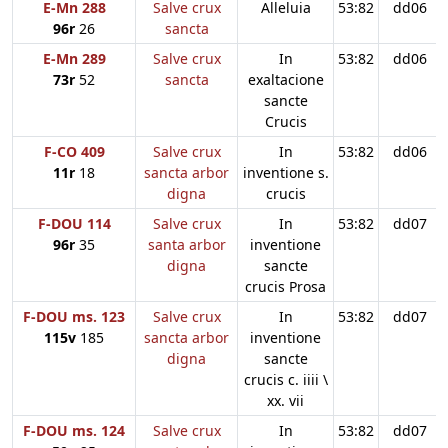
E-Mn 288
Salve crux
Alleluia
53:82
dd06
96r
26
sancta
E-Mn 289
Salve crux
In
53:82
dd06
73r
52
sancta
exaltacione
sancte
Crucis
F-CO 409
Salve crux
In
53:82
dd06
11r
18
sancta arbor
inventione s.
digna
crucis
F-DOU 114
Salve crux
In
53:82
dd07
96r
35
santa arbor
inventione
digna
sancte
crucis Prosa
F-DOU ms. 123
Salve crux
In
53:82
dd07
115v
185
sancta arbor
inventione
digna
sancte
crucis c. iiii \
xx. vii
F-DOU ms. 124
Salve crux
In
53:82
dd07