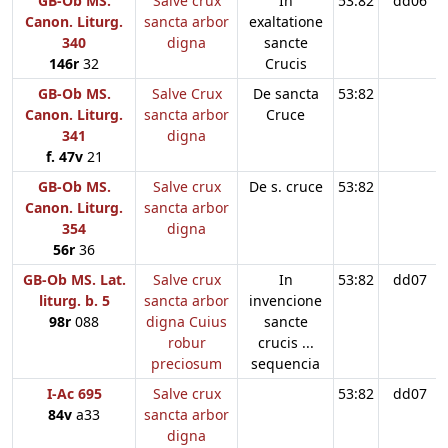
GB-Ob MS.
Salve crux
In
53:82
dd06
Canon. Liturg.
sancta arbor
exaltatione
340
digna
sancte
146r
32
Crucis
GB-Ob MS.
Salve Crux
De sancta
53:82
Canon. Liturg.
sancta arbor
Cruce
341
digna
f. 47v
21
GB-Ob MS.
Salve crux
De s. cruce
53:82
Canon. Liturg.
sancta arbor
354
digna
56r
36
GB-Ob MS. Lat.
Salve crux
In
53:82
dd07
liturg. b. 5
sancta arbor
invencione
98r
088
digna Cuius
sancte
robur
crucis ...
preciosum
sequencia
I-Ac 695
Salve crux
53:82
dd07
84v
a33
sancta arbor
digna