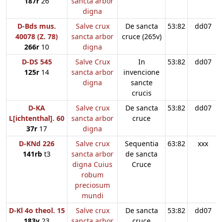
187r
26
sancta arbor
digna
D-Bds mus.
Salve crux
De sancta
53:82
dd07
40078 (Z. 78)
sancta arbor
cruce (265v)
266r
10
digna
D-DS 545
Salve Crux
In
53:82
dd07
125r
14
sancta arbor
invencione
digna
sancte
crucis
D-KA
Salve crux
De sancta
53:82
dd07
L[ichtenthal]. 60
sancta arbor
cruce
37r
17
digna
D-KNd 226
Salve crux
Sequentia
63:82
xxx
141rb
t3
sancta arbor
de sancta
digna Cuius
Cruce
robum
preciosum
mundi
D-Kl 4o theol. 15
Salve crux
De sancta
53:82
dd07
183v
23
sancta arbor
cruce