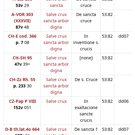
53v
29
sancta
cruce
A-VOR 303
Salve crux
De sancta
53:82
(XXXVII)
sancta arbor
cruce
87v
48
digna
CH-E cod. 366
Salve crux
In
53:82
dd07
p. 7
08
sancta arbor
inventione s.
digna
crucis
CH-SH 95
Salve crux
[none]
53:82
47v
39+
sancta arbor
digna
CH-Zz Rh. 55
Salve crux
De s. Cruce
53:82
p. 233
30
sancta arbor
digna
CZ-Pap P VIII
Salve crux
In
53:82
dd06
152v
051
exaltacione
sancte
crucis
D-B th.lat.4o 664
Salve crux
De sancta †
53:82
dd07