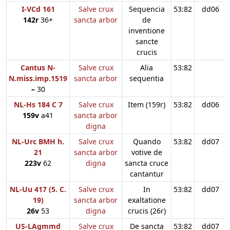
I-VCd 161
Salve crux
Sequencia
53:82
dd06
142r
36+
sancta arbor
de
inventione
sancte
crucis
Cantus N-
Salve crux
Alia
53:82
N.miss.imp.1519
sancta arbor
sequentia
–
30
NL-Hs 184 C 7
Salve crux
Item (159r)
53:82
dd06
159v
a41
sancta arbor
digna
NL-Urc BMH h.
Salve crux
Quando
53:82
dd07
21
sancta arbor
votive de
223v
62
digna
sancta cruce
cantantur
NL-Uu 417 (5. C.
Salve crux
In
53:82
dd07
19)
sancta arbor
exaltatione
26v
53
digna
crucis (26r)
US-LAgmmd
Salve crux
De sancta
53:82
dd07