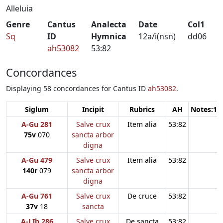
Alleluia
Genre
Cantus
Analecta
Date
Col1
Sq
ID
Hymnica
12a/i(nsn)
dd06
ah53082
53:82
Concordances
Displaying 58 concordances for Cantus ID
ah53082
.
Siglum
Incipit
Rubrics
AH
Notes:1
A-Gu 281
Salve crux
Item alia
53:82
75v
070
sancta arbor
digna
A-Gu 479
Salve crux
Item alia
53:82
140r
079
sancta arbor
digna
A-Gu 761
Salve crux
De cruce
53:82
37v
18
sancta
A-LIb 286
Salve crux
De sancta
53:82