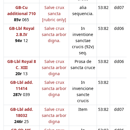
GB-Cu
Salve crux
alia
53:82
dd07
additional 710
sancta
sequencia.
85v
065
[rubric only]
GB-Lbl Royal
Salve crux
In
53:82
dd06
2.B.IV
sancta arbor
inventione
94v
12
digna.
sanctae
crucis (92v)
seq.
GB-Lbl Royal 8
Salve crux
Prosa de
53:82
dd06
C. XIII
sancta arbor
sancta cruce
20r
13
digna
GB-Lbl add.
Salve crux
In
53:82
11414
sancta arbor
invencione
287r
039
digna
sancte
crucis
GB-Lbl add.
Salve crux
Item
53:82
dd07
18032
sancta arbor
246r
25
digna