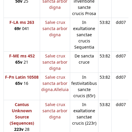
50v
25
sancta arbor
inventione
digna
sancte
crucis Prosa
F-LA ms 263
Salve crux
In
53:82
dd07
69r
041
sancta arbor
exultatione
digna
sanctae
crucis
Sequentia
F-ME ms 452
Salve crux
De sancta
53:82
dd07
65v
21
sancta arbor
cruce
digna
F-Pn Latin 10508
Salve crux
In
53:82
dd07
65v
16
sancta arbor
festivitatibus
digna.Alleluia
sancte
crucis (65r)
Cantus
Salve crux
In
53:82
dd07
Unknown
sancta arbor
exaltatione
Source
digna
sanctae
(Sequences)
crucis (223r)
223v
28