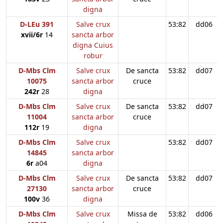
digna
D-LEu 391
Salve crux
53:82
dd06
xvii/6r
14
sancta arbor
digna Cuius
robur
D-Mbs Clm
Salve crux
De sancta
53:82
dd07
10075
sancta arbor
cruce
242r
28
digna
D-Mbs Clm
Salve crux
De sancta
53:82
dd07
11004
sancta arbor
cruce
112r
19
digna
D-Mbs Clm
Salve crux
53:82
dd07
14845
sancta arbor
6r
a04
digna
D-Mbs Clm
Salve crux
De sancta
53:82
dd07
27130
sancta arbor
cruce
100v
36
digna
D-Mbs Clm
Salve crux
Missa de
53:82
dd06