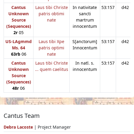
Cantus
Laus tibi Christe
In nativitate
53:157
d42
Unknown
patris obtimi
sancti
Source
nate
martrum
(Sequences)
innocentum
2r
05
US-LAgmmd
Laus tibi Xpe
S[anctorum]
53:157
d42
Ms. 64
patris optimi
Innocentum
63rb
06
nate
Cantus
Laus tibi Christe
In natl. s.
53:157
d42
Unknown
... quem caelitus
innocentum
Source
(Sequences)
48r
06
Cantus Team
Debra Lacoste
| Project Manager