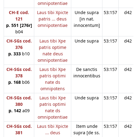
omnipotentiae
CH-E cod.
Laus tibi Xpicte
Unde supra
53:157
d42
121
patris ... deus
[in nat.
p. 551 [276r]
omnipotentiae
innocentum]
b04
CH-SGs cod.
Laus tibi Xpe
Unde supra
53:157
d42
376
patris optime
p. 333
b10
nate deus
omnipotentiae
CH-SGs cod.
Laus tibi Xpe
De sanctis
53:157
d42
378
patris optimi
innocentibus
p. 168
b06
nate ds
omnipotens
CH-SGs cod.
Laus tibi Xpe
Unde supra
53:157
d42
380
patris optimi
p. 142
a09
nate ds
omnipotentiae
CH-SGs cod.
Laus tibi Xpicte
Item unde
53:157
d42
381
... deus
supra [de ss.