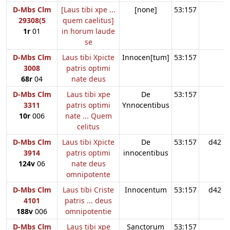
D-Mbs Clm
[Laus tibi xpe ...
[none]
53:157
29308(5
quem caelitus]
1r
01
in horum laude
se
D-Mbs Clm
Laus tibi Xpicte
Innocen[tum]
53:157
3008
patris optimi
68r
04
nate deus
D-Mbs Clm
Laus tibi xpe
De
53:157
3311
patris optimi
Ynnocentibus
10r
006
nate ... Quem
celitus
D-Mbs Clm
Laus tibi Xpicte
De
53:157
d42
3914
patris optimi
innocentibus
124v
06
nate deus
omnipotente
D-Mbs Clm
Laus tibi Criste
Innocentum
53:157
d42
4101
patris ... deus
188v
006
omnipotentie
D-Mbs Clm
Laus tibi xpe
Sanctorum
53:157