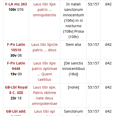
F-LA ms 263
Laus tibi Xpe
In natali
53:157
d42
109r
076
patris ...
sanctorum
omnipotentie
innocentum
(106v) in iii
nocturno
(108v) Prosa
(109r)
F-Pn Latin
Laus tibi Xpicte
Item alia
53:157
d42
10510
patris ... deus
30v
08
F-Pn Latin
Laus tibi Xpe
[De sanctis
53:157
d42
9448
patris optimae
innocentibus
19v
09
... Quem
(18v)]
caelitus
GB-Lbl Royal
Laus tibi xpe.
[none]
53:157
d42
8 C. XIII
Patris obtime
23r
18
nate deus
omnipotentiae
GB-Lbl add.
Laus tibi xpi
Sanctorum
53:157
d42