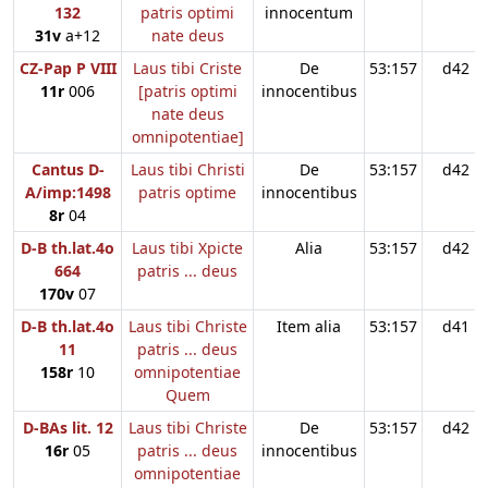
132
patris optimi
innocentum
31v
a+12
nate deus
CZ-Pap P VIII
Laus tibi Criste
De
53:157
d42
11r
006
[patris optimi
innocentibus
nate deus
omnipotentiae]
Cantus D-
Laus tibi Christi
De
53:157
d42
A/imp:1498
patris optime
innocentibus
8r
04
D-B th.lat.4o
Laus tibi Xpicte
Alia
53:157
d42
664
patris ... deus
170v
07
D-B th.lat.4o
Laus tibi Christe
Item alia
53:157
d41
11
patris ... deus
158r
10
omnipotentiae
Quem
D-BAs lit. 12
Laus tibi Christe
De
53:157
d42
16r
05
patris ... deus
innocentibus
omnipotentiae