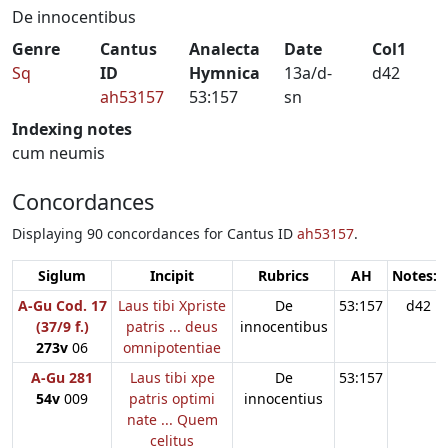
De innocentibus
Genre
Cantus
Analecta
Date
Col1
Sq
ID
Hymnica
13a/d-
d42
ah53157
53:157
sn
Indexing notes
cum neumis
Concordances
Displaying 90 concordances for Cantus ID
ah53157
.
Siglum
Incipit
Rubrics
AH
Notes:1
A-Gu Cod. 17
Laus tibi Xpriste
De
53:157
d42
(37/9 f.)
patris ... deus
innocentibus
273v
06
omnipotentiae
A-Gu 281
Laus tibi xpe
De
53:157
54v
009
patris optimi
innocentius
nate ... Quem
celitus