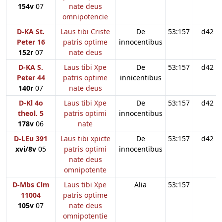
154v
07
nate deus
omnipotencie
D-KA St.
Laus tibi Criste
De
53:157
d42
Peter 16
patris optime
innocentibus
152r
07
nate deus
D-KA S.
Laus tibi Xpe
De
53:157
d42
Peter 44
patris optime
innicentibus
140r
07
nate deus
D-Kl 4o
Laus tibi Xpe
De
53:157
d42
theol. 5
patris optimi
innocentibus
178v
06
nate
D-LEu 391
Laus tibi xpicte
De
53:157
d42
xvi/8v
05
patris optimi
innocentibus
nate deus
omnipotente
D-Mbs Clm
Laus tibi Xpe
Alia
53:157
11004
patris optime
105v
07
nate deus
omnipotentie