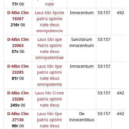
77r
06
nate
D-Mbs Clm
Laus tibi Xpiste
Innocentum
53:157
d42
19267
patris optime
216r
06
nate deus
omnipotencie
D-Mbs Clm
Laus tibi xpe
Sanctorum
53:157
23063
Patris optimi
innocentium
37v
06
nate deus
omnipotentiae
D-Mbs Clm
Laus tibi Xpe
Innocentum
53:157
23285
patris optimi
81r
06
nate deus
omnipotente
D-Mbs Clm
Laus tibi Criste
53:157
d42
23286
patris optimi
245v
06
nate deus
D-Mbs Clm
Laus tibi Xpe
De
53:157
d42
27130
patris optimi
innocentibus
90r
06
nate deus