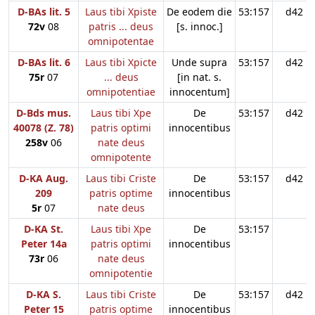
D-BAs lit. 5
Laus tibi Xpiste
De eodem die
53:157
d42
72v
08
patris ... deus
[s. innoc.]
omnipotentae
D-BAs lit. 6
Laus tibi Xpicte
Unde supra
53:157
d42
75r
07
... deus
[in nat. s.
omnipotentiae
innocentum]
D-Bds mus.
Laus tibi Xpe
De
53:157
d42
40078 (Z. 78)
patris optimi
innocentibus
258v
06
nate deus
omnipotente
D-KA Aug.
Laus tibi Criste
De
53:157
d42
209
patris optime
innocentibus
5r
07
nate deus
D-KA St.
Laus tibi Xpe
De
53:157
Peter 14a
patris optimi
innocentibus
73r
06
nate deus
omnipotentie
D-KA S.
Laus tibi Criste
De
53:157
d42
Peter 15
patris optime
innocentibus