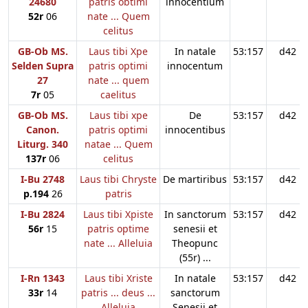
24680
patris obtimi
innocentium
52r
06
nate ... Quem
celitus
GB-Ob MS.
Laus tibi Xpe
In natale
53:157
d42
Selden Supra
patris optimi
innocentum
27
nate ... quem
7r
05
caelitus
GB-Ob MS.
Laus tibi xpe
De
53:157
d42
Canon.
patris optimi
innocentibus
Liturg. 340
natae ... Quem
137r
06
celitus
I-Bu 2748
Laus tibi Chryste
De martiribus
53:157
d42
p.194
26
patris
I-Bu 2824
Laus tibi Xpiste
In sanctorum
53:157
d42
56r
15
patris optime
senesii et
nate ... Alleluia
Theopunc
(55r) ...
I-Rn 1343
Laus tibi Xriste
In natale
53:157
d42
33r
14
patris ... deus ...
sanctorum
Alleluia
Senesii et