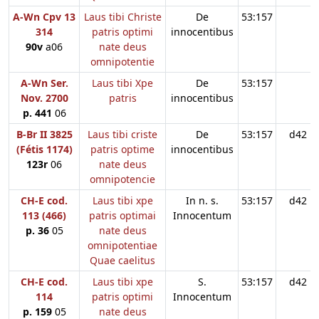
A-Wn Cpv 13
Laus tibi Christe
De
53:157
314
patris optimi
innocentibus
90v
a06
nate deus
omnipotentie
A-Wn Ser.
Laus tibi Xpe
De
53:157
Nov. 2700
patris
innocentibus
p. 441
06
B-Br II 3825
Laus tibi criste
De
53:157
d42
(Fétis 1174)
patris optime
innocentibus
123r
06
nate deus
omnipotencie
CH-E cod.
Laus tibi xpe
In n. s.
53:157
d42
113 (466)
patris optimai
Innocentum
p. 36
05
nate deus
omnipotentiae
Quae caelitus
CH-E cod.
Laus tibi xpe
S.
53:157
d42
114
patris optimi
Innocentum
p. 159
05
nate deus