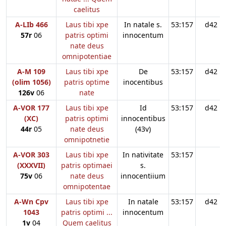
caelitus
A-LIb 466
Laus tibi xpe
In natale s.
53:157
d42
57r
06
patris optimi
innocentum
nate deus
omnipotentiae
A-M 109
Laus tibi xpe
De
53:157
d42
(olim 1056)
patris optime
inocentibus
126v
06
nate
A-VOR 177
Laus tibi xpe
Id
53:157
d42
(XC)
patris optimi
innocentibus
44r
05
nate deus
(43v)
omnipotnetie
A-VOR 303
Laus tibi xpe
In nativitate
53:157
(XXXVII)
patris optimaei
s.
75v
06
nate deus
innocentiium
omnipotentae
A-Wn Cpv
Laus tibi xpe
In natale
53:157
d42
1043
patris optimi ...
innocentum
1v
04
Quem caelitus