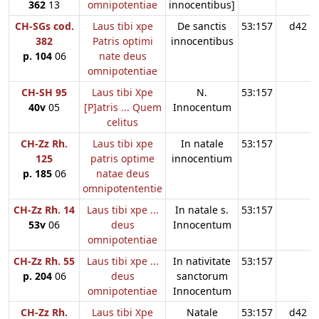
362
13
omnipotentiae
innocentibus]
CH-SGs cod.
Laus tibi xpe
De sanctis
53:157
d42
382
Patris optimi
innocentibus
p. 104
06
nate deus
omnipotentiae
CH-SH 95
Laus tibi Xpe
N.
53:157
40v
05
[P]atris ... Quem
Innocentum
celitus
CH-Zz Rh.
Laus tibi xpe
In natale
53:157
125
patris optime
innocentium
p. 185
06
natae deus
omnipotententie
CH-Zz Rh. 14
Laus tibi xpe ...
In natale s.
53:157
53v
06
deus
Innocentum
omnipotentiae
CH-Zz Rh. 55
Laus tibi xpe ...
In nativitate
53:157
p. 204
06
deus
sanctorum
omnipotentiae
Innocentum
CH-Zz Rh.
Laus tibi Xpe
Natale
53:157
d42