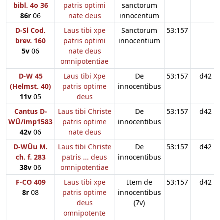
bibl. 4o 36
patris optimi
sanctorum
86r
06
nate deus
innocentum
D-Sl Cod.
Laus tibi xpe
Sanctorum
53:157
brev. 160
patris optimi
innocentium
5v
06
nate deus
omnipotentiae
D-W 45
Laus tibi Xpe
De
53:157
d42
(Helmst. 40)
patris optime
innocentibus
11v
05
deus
Cantus D-
Laus tibi Christe
De
53:157
d42
WÜ/imp1583
patris optime
innocentibus
42v
06
nate deus
D-WÜu M.
Laus tibi Christe
De
53:157
d42
ch. f. 283
patris ... deus
innocentibus
38v
06
omnipotentiae
F-CO 409
Laus tibi xpe
Item de
53:157
d42
8r
08
patris optime
innocentibus
deus
(7v)
omnipotente