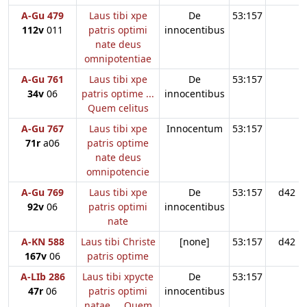
A-Gu 479
Laus tibi xpe
De
53:157
112v
011
patris optimi
innocentibus
nate deus
omnipotentiae
A-Gu 761
Laus tibi xpe
De
53:157
34v
06
patris optime ...
innocentibus
Quem celitus
A-Gu 767
Laus tibi xpe
Innocentum
53:157
71r
a06
patris optime
nate deus
omnipotencie
A-Gu 769
Laus tibi xpe
De
53:157
d42
92v
06
patris optimi
innocentibus
nate
A-KN 588
Laus tibi Christe
[none]
53:157
d42
167v
06
patris optime
A-LIb 286
Laus tibi xpycte
De
53:157
47r
06
patris optimi
innocentibus
natae ... Quem