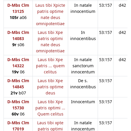
D-Mbs Clm
Laus tibi Xpicte
In natale
53:157
d42
13125
patris optime
innocentium
105r
a06
nate deus
omnipotentiae
D-Mbs Clm
Laus tibi Xpe
In
53:157
d42
14083
patris optimi
innocentibus
9r
s06
nate deus
omnipotentiae
D-Mbs Clm
Laus tibi Xpe
In natale
53:157
d42
14322
patris ... quem
sanctorum
19v
06
celitus
innocentum
D-Mbs Clm
Laus tibi Xpe
De s.
53:157
14845
patris optime
innocentibus
21v
b07
deus
D-Mbs Clm
Laus tibi Xpe
Innocentum
53:157
15730
patris optimi ...
60v
06
Quem celitus
D-Mbs Clm
Laus tibi xpte
In natale
53:157
17019
patris optimi
innocentum