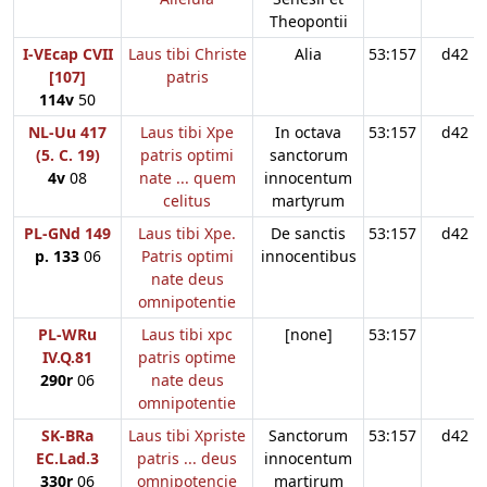
Theopontii
I-VEcap CVII
Laus tibi Christe
Alia
53:157
d42
[107]
patris
114v
50
NL-Uu 417
Laus tibi Xpe
In octava
53:157
d42
(5. C. 19)
patris optimi
sanctorum
4v
08
nate ... quem
innocentum
celitus
martyrum
PL-GNd 149
Laus tibi Xpe.
De sanctis
53:157
d42
p. 133
06
Patris optimi
innocentibus
nate deus
omnipotentie
PL-WRu
Laus tibi xpc
[none]
53:157
IV.Q.81
patris optime
290r
06
nate deus
omnipotentie
SK-BRa
Laus tibi Xpriste
Sanctorum
53:157
d42
EC.Lad.3
patris ... deus
innocentum
330r
06
omnipotencie
martirum