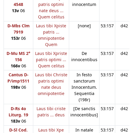
4548
patris optimi
innocentum
13v
06
nate deus ...
Quem celitus
D-Mbs Clm
Laus tibi Xpiste
[none]
53:157
d42
7919
patris ...
153r
06
omnipotentie
Quem
D-Mu MS 2°
Laus tibi Xpriste
De
53:157
d42
156
patris optimi ...
innocentibus
166v
06
Quem celitus
Cantus D-
Laus tibi Christe
In festo
53:157
d42
P/imp1511
patris optimi
sanctorum
198v
06
nate deus
Innocentum.
omnipotentie
Sequentia
(198r)
D-Rs 4o
Laus tibi criste
[De sanctis
53:157
d42
Liturg. 19
patris ... deus
innocentibus]
183v
06
D-Sl Cod.
Laus tibi Xpe
In natale
53:157
d42