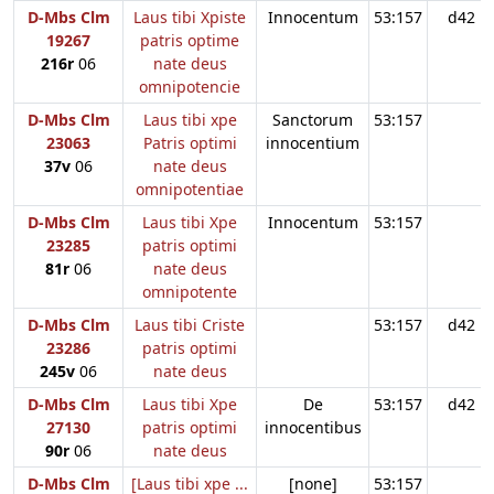
D-Mbs Clm
Laus tibi Xpiste
Innocentum
53:157
d42
19267
patris optime
216r
06
nate deus
omnipotencie
D-Mbs Clm
Laus tibi xpe
Sanctorum
53:157
23063
Patris optimi
innocentium
37v
06
nate deus
omnipotentiae
D-Mbs Clm
Laus tibi Xpe
Innocentum
53:157
23285
patris optimi
81r
06
nate deus
omnipotente
D-Mbs Clm
Laus tibi Criste
53:157
d42
23286
patris optimi
245v
06
nate deus
D-Mbs Clm
Laus tibi Xpe
De
53:157
d42
27130
patris optimi
innocentibus
90r
06
nate deus
D-Mbs Clm
[Laus tibi xpe ...
[none]
53:157