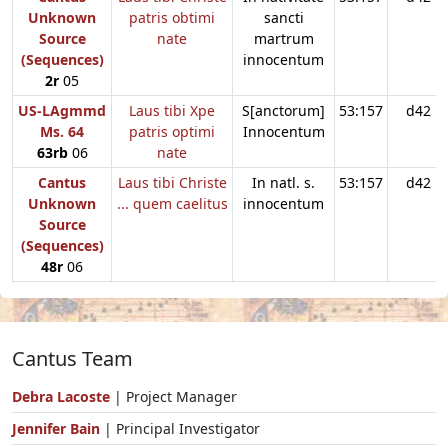
Unknown
patris obtimi
sancti
Source
nate
martrum
(Sequences)
innocentum
2r
05
US-LAgmmd
Laus tibi Xpe
S[anctorum]
53:157
d42
Ms. 64
patris optimi
Innocentum
63rb
06
nate
Cantus
Laus tibi Christe
In natl. s.
53:157
d42
Unknown
... quem caelitus
innocentum
Source
(Sequences)
48r
06
Cantus Team
Debra Lacoste
| Project Manager
Jennifer Bain
| Principal Investigator