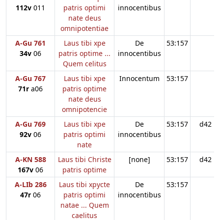
112v
011
patris optimi
innocentibus
nate deus
omnipotentiae
A-Gu 761
Laus tibi xpe
De
53:157
34v
06
patris optime ...
innocentibus
Quem celitus
A-Gu 767
Laus tibi xpe
Innocentum
53:157
71r
a06
patris optime
nate deus
omnipotencie
A-Gu 769
Laus tibi xpe
De
53:157
d42
92v
06
patris optimi
innocentibus
nate
A-KN 588
Laus tibi Christe
[none]
53:157
d42
167v
06
patris optime
A-LIb 286
Laus tibi xpycte
De
53:157
47r
06
patris optimi
innocentibus
natae ... Quem
caelitus