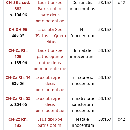
CH-SGs cod.
Laus tibi xpe
De sanctis
53:157
d42
382
Patris optimi
innocentibus
p. 104
06
nate deus
omnipotentiae
CH-SH 95
Laus tibi Xpe
N.
53:157
40v
05
[P]atris ... Quem
Innocentum
celitus
CH-Zz Rh.
Laus tibi xpe
In natale
53:157
125
patris optime
innocentium
p. 185
06
natae deus
omnipotententie
CH-Zz Rh. 14
Laus tibi xpe ...
In natale s.
53:157
53v
06
deus
Innocentum
omnipotentiae
CH-Zz Rh. 55
Laus tibi xpe ...
In nativitate
53:157
p. 204
06
deus
sanctorum
omnipotentiae
Innocentum
CH-Zz Rh.
Laus tibi Xpe
Natale
53:157
d42
132
patris optimi
innocentum