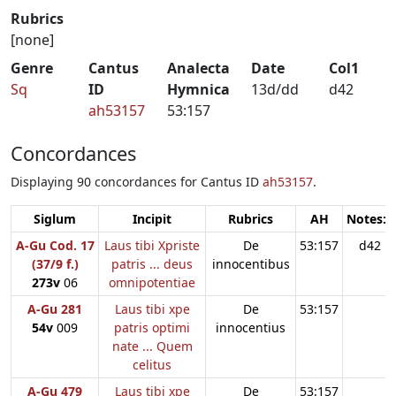
Rubrics
[none]
Genre
Cantus
Analecta
Date
Col1
Sq
ID
Hymnica
13d/dd
d42
ah53157
53:157
Concordances
Displaying 90 concordances for Cantus ID
ah53157
.
Siglum
Incipit
Rubrics
AH
Notes:1
A-Gu Cod. 17
Laus tibi Xpriste
De
53:157
d42
(37/9 f.)
patris ... deus
innocentibus
273v
06
omnipotentiae
A-Gu 281
Laus tibi xpe
De
53:157
54v
009
patris optimi
innocentius
nate ... Quem
celitus
A-Gu 479
Laus tibi xpe
De
53:157