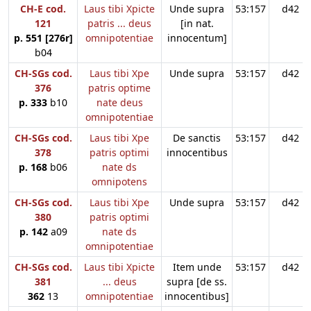
CH-E cod.
Laus tibi Xpicte
Unde supra
53:157
d42
121
patris ... deus
[in nat.
p. 551 [276r]
omnipotentiae
innocentum]
b04
CH-SGs cod.
Laus tibi Xpe
Unde supra
53:157
d42
376
patris optime
p. 333
b10
nate deus
omnipotentiae
CH-SGs cod.
Laus tibi Xpe
De sanctis
53:157
d42
378
patris optimi
innocentibus
p. 168
b06
nate ds
omnipotens
CH-SGs cod.
Laus tibi Xpe
Unde supra
53:157
d42
380
patris optimi
p. 142
a09
nate ds
omnipotentiae
CH-SGs cod.
Laus tibi Xpicte
Item unde
53:157
d42
381
... deus
supra [de ss.
362
13
omnipotentiae
innocentibus]