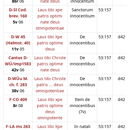
86r
06
nate deus
innocentum
D-Sl Cod.
Laus tibi xpe
Sanctorum
53:157
brev. 160
patris optimi
innocentium
5v
06
nate deus
omnipotentiae
D-W 45
Laus tibi Xpe
De
53:157
d42
(Helmst. 40)
patris optime
innocentibus
11v
05
deus
Cantus D-
Laus tibi Christe
De
53:157
d42
WÜ/imp1583
patris optime
innocentibus
42v
06
nate deus
D-WÜu M.
Laus tibi Christe
De
53:157
d42
ch. f. 283
patris ... deus
innocentibus
38v
06
omnipotentiae
F-CO 409
Laus tibi xpe
Item de
53:157
d42
8r
08
patris optime
innocentibus
deus
(7v)
omnipotente
F-LA ms 263
Laus tibi Xpe
In natali
53:157
d42