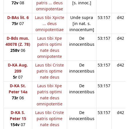
72v
08
patris ... deus
[s. innoc.]
omnipotentae
D-BAs lit. 6
Laus tibi Xpicte
Unde supra
53:157
d42
75r
07
... deus
[in nat. s.
omnipotentiae
innocentum]
D-Bds mus.
Laus tibi Xpe
De
53:157
d42
40078 (Z. 78)
patris optimi
innocentibus
258v
06
nate deus
omnipotente
D-KA Aug.
Laus tibi Criste
De
53:157
d42
209
patris optime
innocentibus
5r
07
nate deus
D-KA St.
Laus tibi Xpe
De
53:157
Peter 14a
patris optimi
innocentibus
73r
06
nate deus
omnipotentie
D-KA S.
Laus tibi Criste
De
53:157
d42
Peter 15
patris optime
innocentibus
154v
07
nate deus