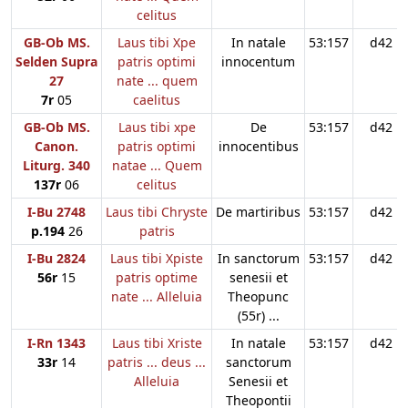
celitus
GB-Ob MS.
Laus tibi Xpe
In natale
53:157
d42
Selden Supra
patris optimi
innocentum
27
nate ... quem
7r
05
caelitus
GB-Ob MS.
Laus tibi xpe
De
53:157
d42
Canon.
patris optimi
innocentibus
Liturg. 340
natae ... Quem
137r
06
celitus
I-Bu 2748
Laus tibi Chryste
De martiribus
53:157
d42
p.194
26
patris
I-Bu 2824
Laus tibi Xpiste
In sanctorum
53:157
d42
56r
15
patris optime
senesii et
nate ... Alleluia
Theopunc
(55r) ...
I-Rn 1343
Laus tibi Xriste
In natale
53:157
d42
33r
14
patris ... deus ...
sanctorum
Alleluia
Senesii et
Theopontii