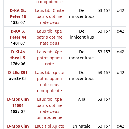
omnipotencie
D-KA St.
Laus tibi Criste
De
53:157
d42
Peter 16
patris optime
innocentibus
152r
07
nate deus
D-KA S.
Laus tibi Xpe
De
53:157
d42
Peter 44
patris optime
innicentibus
140r
07
nate deus
D-Kl 4o
Laus tibi Xpe
De
53:157
d42
theol. 5
patris optimi
innocentibus
178v
06
nate
D-LEu 391
Laus tibi xpicte
De
53:157
d42
xvi/8v
05
patris optimi
innocentibus
nate deus
omnipotente
D-Mbs Clm
Laus tibi Xpe
Alia
53:157
11004
patris optime
105v
07
nate deus
omnipotentie
D-Mbs Clm
Laus tibi Xpicte
In natale
53:157
d42