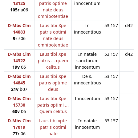
13125
patris optime
innocentium
105r
a06
nate deus
omnipotentiae
D-Mbs Clm
Laus tibi Xpe
In
53:157
d42
14083
patris optimi
innocentibus
9r
s06
nate deus
omnipotentiae
D-Mbs Clm
Laus tibi Xpe
In natale
53:157
d42
14322
patris ... quem
sanctorum
19v
06
celitus
innocentum
D-Mbs Clm
Laus tibi Xpe
De s.
53:157
14845
patris optime
innocentibus
21v
b07
deus
D-Mbs Clm
Laus tibi Xpe
Innocentum
53:157
15730
patris optimi ...
60v
06
Quem celitus
D-Mbs Clm
Laus tibi xpte
In natale
53:157
17019
patris optimi
innocentum
77r
06
nate