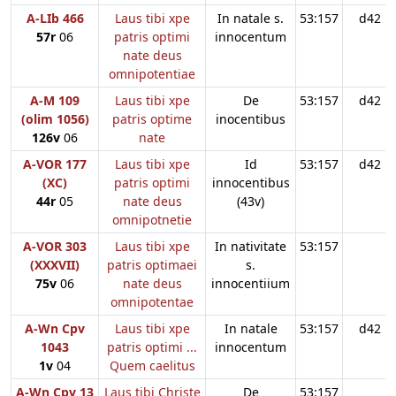
A-LIb 466
Laus tibi xpe
In natale s.
53:157
d42
57r
06
patris optimi
innocentum
nate deus
omnipotentiae
A-M 109
Laus tibi xpe
De
53:157
d42
(olim 1056)
patris optime
inocentibus
126v
06
nate
A-VOR 177
Laus tibi xpe
Id
53:157
d42
(XC)
patris optimi
innocentibus
44r
05
nate deus
(43v)
omnipotnetie
A-VOR 303
Laus tibi xpe
In nativitate
53:157
(XXXVII)
patris optimaei
s.
75v
06
nate deus
innocentiium
omnipotentae
A-Wn Cpv
Laus tibi xpe
In natale
53:157
d42
1043
patris optimi ...
innocentum
1v
04
Quem caelitus
A-Wn Cpv 13
Laus tibi Christe
De
53:157