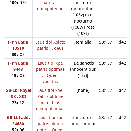
109r
076
patris ...
sanctorum
omnipotentie
innocentum
(106v) in iii
nocturno
(108v) Prosa
(109r)
F-Pn Latin
Laus tibi Xpicte
Item alia
53:157
d42
10510
patris ... deus
30v
08
F-Pn Latin
Laus tibi Xpe
[De sanctis
53:157
d42
9448
patris optimae
innocentibus
19v
09
... Quem
(18v)]
caelitus
GB-Lbl Royal
Laus tibi xpe.
[none]
53:157
d42
8 C. XIII
Patris obtime
23r
18
nate deus
omnipotentiae
GB-Lbl add.
Laus tibi xpi
Sanctorum
53:157
d42
24680
patris obtimi
innocentium
52r
06
nate ... Quem