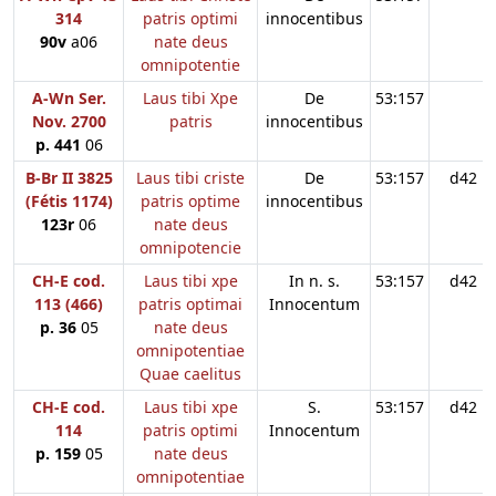
314
patris optimi
innocentibus
90v
a06
nate deus
omnipotentie
A-Wn Ser.
Laus tibi Xpe
De
53:157
Nov. 2700
patris
innocentibus
p. 441
06
B-Br II 3825
Laus tibi criste
De
53:157
d42
(Fétis 1174)
patris optime
innocentibus
123r
06
nate deus
omnipotencie
CH-E cod.
Laus tibi xpe
In n. s.
53:157
d42
113 (466)
patris optimai
Innocentum
p. 36
05
nate deus
omnipotentiae
Quae caelitus
CH-E cod.
Laus tibi xpe
S.
53:157
d42
114
patris optimi
Innocentum
p. 159
05
nate deus
omnipotentiae