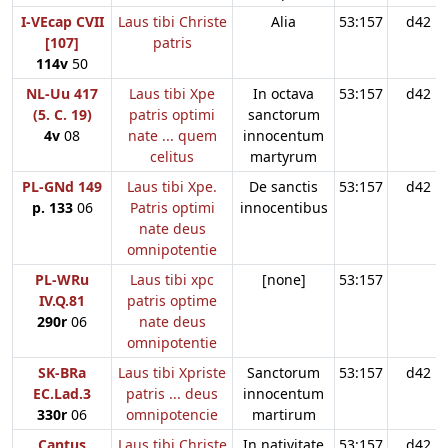
I-VEcap CVII
Laus tibi Christe
Alia
53:157
d42
[107]
patris
114v
50
NL-Uu 417
Laus tibi Xpe
In octava
53:157
d42
(5. C. 19)
patris optimi
sanctorum
4v
08
nate ... quem
innocentum
celitus
martyrum
PL-GNd 149
Laus tibi Xpe.
De sanctis
53:157
d42
p. 133
06
Patris optimi
innocentibus
nate deus
omnipotentie
PL-WRu
Laus tibi xpc
[none]
53:157
IV.Q.81
patris optime
290r
06
nate deus
omnipotentie
SK-BRa
Laus tibi Xpriste
Sanctorum
53:157
d42
EC.Lad.3
patris ... deus
innocentum
330r
06
omnipotencie
martirum
Cantus
Laus tibi Christe
In nativitate
53:157
d42