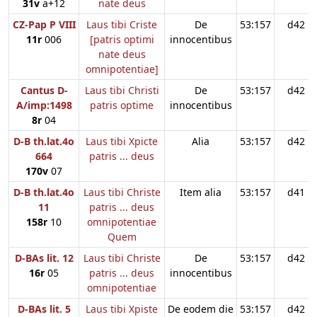
31v
a+12
nate deus
CZ-Pap P VIII
Laus tibi Criste
De
53:157
d42
11r
006
[patris optimi
innocentibus
nate deus
omnipotentiae]
Cantus D-
Laus tibi Christi
De
53:157
d42
A/imp:1498
patris optime
innocentibus
8r
04
D-B th.lat.4o
Laus tibi Xpicte
Alia
53:157
d42
664
patris ... deus
170v
07
D-B th.lat.4o
Laus tibi Christe
Item alia
53:157
d41
11
patris ... deus
158r
10
omnipotentiae
Quem
D-BAs lit. 12
Laus tibi Christe
De
53:157
d42
16r
05
patris ... deus
innocentibus
omnipotentiae
D-BAs lit. 5
Laus tibi Xpiste
De eodem die
53:157
d42