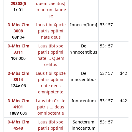
29308(5
quem caelitus]
1r
01
in horum laude
se
D-Mbs Clm
Laus tibi Xpicte
Innocen[tum]
53:157
3008
patris optimi
68r
04
nate deus
D-Mbs Clm
Laus tibi xpe
De
53:157
3311
patris optimi
Ynnocentibus
10r
006
nate ... Quem
celitus
D-Mbs Clm
Laus tibi Xpicte
De
53:157
d42
3914
patris optimi
innocentibus
124v
06
nate deus
omnipotente
D-Mbs Clm
Laus tibi Criste
Innocentum
53:157
d42
4101
patris ... deus
188v
006
omnipotentie
D-Mbs Clm
Laus tibi xpe
Sanctorum
53:157
4548
patris optimi
innocentum