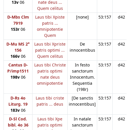
13v
06
nate deus ...
Quem celitus
D-Mbs Clm
Laus tibi Xpiste
[none]
53:157
d42
7919
patris ...
153r
06
omnipotentie
Quem
D-Mu MS 2°
Laus tibi Xpriste
De
53:157
d42
156
patris optimi ...
innocentibus
166v
06
Quem celitus
Cantus D-
Laus tibi Christe
In festo
53:157
d42
P/imp1511
patris optimi
sanctorum
198v
06
nate deus
Innocentum.
omnipotentie
Sequentia
(198r)
D-Rs 4o
Laus tibi criste
[De sanctis
53:157
d42
Liturg. 19
patris ... deus
innocentibus]
183v
06
D-Sl Cod.
Laus tibi Xpe
In natale
53:157
d42
bibl. 4o 36
patris optimi
sanctorum